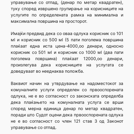
управување со отпад, (денар по метар квадратен),
туку според извршено групирање на корисниците на
услугите по определената рамка на минимална и
максимална површина на просторот.
Имајќи предвид дека со оваа одлука корисник со 101
мІ и корисник со 500 мІ (5 пати поголема површина
плаќаат една иста цена-4000,оо денари, односно
корисник со 501 мІ и корисник со 1000 мІ (два пати
поголема површина) плаќаат 12000,оо денари,
произлегува дека корисниците на услугата се
доведуваат во нееднаква положба.
Ваквиот начин на утврдување на надоместокот за
комуналните услуги определен со првооспорената
одлука, не е во согласност со законската определба
дека плаќањето на комуналната услуга се врши
според мерна единица денар по метар квадратен,
поради што Судот оцени дека првооспорената одлука
не е во согласност со член 121 став 3 од Законот
управување со отпад.