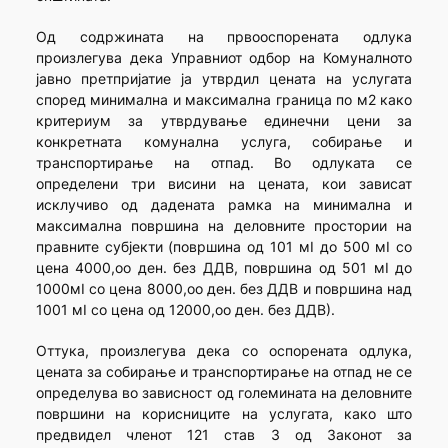
Од содржината на првооспорената одлука
произлегува дека Управниот одбор на Комуналното
јавно претпријатие ја утврдил цената на услугата
според минимална и максимална граница по м2 како
критериум за утврдување единечни цени за
конкретната комунална услуга, собирање и
транспортирање на отпад. Во одлуката се
определени три висини на цената, кои зависат
исклучиво од дадената рамка на минимална и
максимална површина на деловните простории на
правните субјекти (површина од 101 мІ до 500 мІ со
цена 4000,оо ден. без ДДВ, површина од 501 мІ до
1000мІ со цена 8000,оо ден. без ДДВ и површина над
1001 мІ со цена од 12000,оо ден. без ДДВ).
Оттука, произлегува дека со оспорената одлука,
цената за собирање и транспортирање на отпад не се
определува во зависност од големината на деловните
површини на корисниците на услугата, како што
предвидел членот 121 став 3 од Законот за