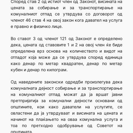
Според став 2 од истиот член од Законот, висината на
цената за собирање и за транспортирање на
комуналниот отпад се утврдува со договорот од
членот 46 став 4 на овој закон кога давател на услуга
е правно и физичко лице.
Во ставот 3 од членот 121 од Законот е определено
дека, цената од ставовите 1 и 2 на овој член ќе биде
определена врз основа на количеството и видот на
отпадот која може да се утврдува според единица
како денар по метар квадратен, денар по метар
кубен и денар по килограм.
Од наведените законски одредби произлегува дека
комуналната дејност собирање и за транспортирање
на комуналниот отпад можат да ја вршат јавни
претпријатија за комунални дејности основани од
општините, кои како даватели на услугите, се
овластени да ја утврдуваат и висината на цената и
начинот на плаќањето на оваа комунална услуга и
тоа по претходно одобрување од Советот на
општината.