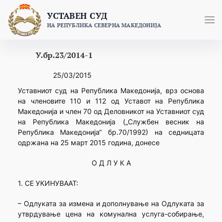
Skip
УСТАВЕН СУД
to
НА РЕПУБЛИКА СЕВЕРНА МАКЕДОНИЈА
content
У.бр.23/2014-1
25/03/2015
Уставниот суд на Република Македонија, врз основа
на членовите 110 и 112 од Уставот на Република
Македонија и член 70 од Деловникот на Уставниот суд
на Република Македонија („Службен весник на
Република Македонија“ бр.70/1992) на седницата
одржана на 25 март 2015 година, донесе
О Д Л У К А
1. СЕ УКИНУВААТ:
– Одлуката за измена и дополнување на Одлуката за
утврдување цена на комунална услуга-собирање,