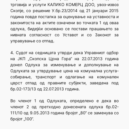
трговија и услуги КАЛИКО КОМЕРЦ ДОО, увоз-извоз
Скопје, со решение У.бр.23/2014 од 21 јануари 2015
година повде постапка за оценување на уставноста и
законитоста на актите означени во точката 1 од оваа
одлука, бидејќи основано се постави прашањето за
нивната согласност со Уставот и со Законот за
управување со отпад.
4. Судот на седницата утврди дека Управниот одбор
на ЈКП „Скопска Црна Гора“ на 22.07.2013 година
донел Одлука за изменување и дополнување на
Одлуката за утврдување цена на комунална услуга-
собирање, транспорт и одлагање на комунален
цврст отпад од правните субјекти, заведена под
бр.02-173/13 од 22.07.2013 година.
Во членот 1 од Одлуката, определено е дека во
членот 2 од претходно донесената одлука бр.02-
111/10 од 9.05.2013 година бројот „80“ се заменува со
бројот „100“.