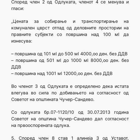
Според член 2 од Одлуката, членот 4 се менува и
гласи:
„Цената за собирање и транспортирање на
комунален цврст отпад од деловните простории на
правните субјекти со површина над 100 мІ да
изнесува:
– површина од 101 мІ до 500 мІ 4000,оо ден. без ДДВ
– површина од 501 мІ до 1000 мІ 8000,оо ден. без
ДДВ
– површина над 1001 мІ 12000,оо ден. без ДДВ
Во членот 3 од Одлуката е определено дека истата
влегува во сила по добивањето на согласност од
Советот на општината Чучер-Сандево.
Со одлуката бр.07-1120/10 од 30.07.2013 година
Советот на општина Чучер-Сандево дал согласност
на првооспорената одлука.
5. Според член 8 став 1 алинеја 3 од Уставот,