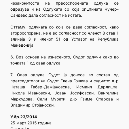
незаконитоста на првооспорената одлука се
одразува и на Одлуката со која општината Чучер-
Сандево дала согласност на истата.
Оттаму, одлуката со која се дава согласност, како
второоспорена, не е во согласност со членот 8 став 1
алинеја 3 и членот 51 од Уставот на Република
Македонија.
6. Врз основа на изнесеното, Судот одлучи како во
точката 1 од оваа одлука.
7. Оваа одлука Судот ја донесе во состав од
претседателот на Судот Елена Гошева и судиите: д-р
Наташа Габер-Дамјановска, Исмаил Дарлишта,
Никола Ивановски, Јован Јосифовски, Вангелина
Маркудова, Сали Мурати, д-р Гзиме Старова и
Владимир Стојаноски.
У.бр.23/2014
25 март 2015 година
С к о п ј е