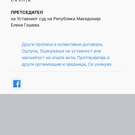
ПРЕТСЕДАТЕЛ
на Уставниот суд на Република Македонија
Елена Гошева
Други прописи и колективни договори
, 
Одлуки
, 
Оценување на уставност или
законитост на општи акти
, 
Претпријатија и
други организации и заедници
, 
Се укинува