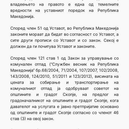
владеењето на правото е една од темелните
вредности на уставниот поредок на Република
Македонија.
Според член 51 од Уставот, во Република Македонија
законите мораат да бидат во согласност со Уставот, а
сите други прописи со Уставот и со закон. Секој е
должен да ги почитува Уставот и законите.
Според член 121 став 1 од Закон за управување со
комунален отпад (“Службен весник на Република
Македонија“ бр.68/2004, 71/2004, 107/2007, 102/2008,
143/2008, 124/2010, 51/2011 и 123/2012), висината на
цената за собирање и транспортирање на
комуналниот отпад ја одобруваат советот на
општините и градот Скопје, на предлог на
градоначалникот на општините и градот Скопје, кога
давателот на услугата е јавно претпријатие основано
од општините и градот Скопје согласно со членот 46
став (3) на овој закон.