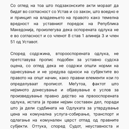
Со оглед на тоа што подзаконските акти мораат да
бидат во согласност со Устав и со закон, што воедно е
и принцип на владеењето на правото како темелна
вредност на уставниот поредок на Република
Македонија, произлегува дека оспорената одлука не
е во согласност и со членот 8 став 1 алинеја 3 и член
51 од Уставот.
Според содржина, второоспорената одлука, не
претставува пропис подобен за уставно судска
оцена, со оглед дека не содржи општи норми на
однесување и не уредува односи на субјектите во
правото на општ начин, како правни елементи кои го
определуваат прописот. Меѓутоа, фактот што
нејзиното донесување и објавување е услов за
произведување правно дејство на првооспорената
одлука, истата ја прави нејзин составен дел, поради
што ја дели судбината на Одлуката за утврдување
цена на комунална услуга-собирање, транспорт и
одлагање на комунален цврст отпад од правните
субјекти. Оттука, според Судот, неуставноста и