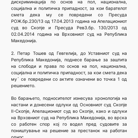
дискриминација по основ на пол, национална,
социјална и политичка припадност, за кои барателот
смета дека му се повредени со Пресуда
РОЖ.бр.230/13 од 17.04.2013 година на Апелациониот
суд во Скопје и Пресуда Рев3.бр. 130/2013 од
02.04.2014 година на Врховниот суд на Република
Македонија.
2. Петар Тошев од Гевгелија, до Уставниот суд на
Република Македонија, поднесе барање за заштита
на слободи и права по основ на пол, национална,
социјална и политичка припадност, за кои смета дека
му´ се повредени со актите означени во точка 1 од
решението.
Во барањето, подносителот изнесува хронологија на
настани и донесени одлуки од Основниот суд Скопје
II-Скопје, Апелациониот суд во Скопје, како и одлуки
на Врховниот суд на Република Македонија, во врска
со работен спор кој го водел пред судовите за
поништување на решение за престанок на работан
однос.