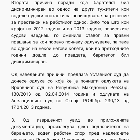
Втората причина поради која барателот бил
дискриминиран во однос на други тужители кои
воделе судски постапки за поништување на решение
за престанок на работниот однос, било тоа што кон
крајот на 2012 година и во 2013 година, повисоките
судови наеднаш го смениле ставот за правни
прашања за кои порано поинаку одлучувале, па така
во однос на некои негови колеги, кои во претходните
години дошле до правдата, барателот бил
дискриминиран.
Од наведените причини, предлага Уставниот суд да
донесе одлука со која ќе ја поништи одлуката на
Врховниот суд на Република Македонија Рев3.бр.
130/2013 од 02.04.2014 година и одлуката на
Апелациониот суд во Скопје РОЖ.бр. 230/13 од
17.04.2013 година.
3. Од извршениот увид во приложената
документација, произлегува дека подносителот на
барањето, водел работен спор пред надлежните
судови во Република Македонија, поради што биле