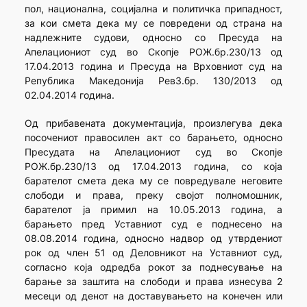
пол, национална, социјална и политичка припадност,
за кои смета дека му се повредени од страна на
надлежните судови, односно со Пресуда на
Апелациониот суд во Скопје РОЖ.бр.230/13 од
17.04.2013 година и Пресуда на Врховниот суд на
Република Македонија Рев3.бр. 130/2013 од
02.04.2014 година.
Од прибавената документација, произлегува дека
посочениот правосилен акт со барањето, односно
Пресудата на Апелациониот суд во Скопје
РОЖ.бр.230/13 од 17.04.2013 година, со која
барателот смета дека му се повредувале неговите
слободи и права, преку својот полномошник,
барателот ја примил на 10.05.2013 година, а
барањето пред Уставниот суд е поднесено на
08.08.2014 година, односно надвор од утврдениот
рок од член 51 од Деловникот на Уставниот суд,
согласно која одредба рокот за поднесување на
барање за заштита на слободи и права изнесува 2
месеци од денот на доставувањето на конечен или