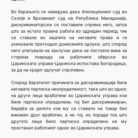
Во барањето се наведува дека Апелациониот суд во
Скопје и Врховниот суд на Република Македонија,
дискриминаторски се поставиле спрема него, затоа
што за истата правна работа во одреден период тие
се ставале во заштита на неговите права и ги
укинувале претходно донесените одлуки, што според
него упатувало на заклучок дека не постоело вина за
сторена повреда на работните обврски во
Царинската управа-Царинска испостава Богородица,
за да на крајот одлучат спротивно.
Според барателот причината за дискриминација била
неговата партиска неопределеност, така што во однос
на други лица вработени во Царинската управа кои
биле партиски определени, тој бил дискриминиран,
бидејќи за делото кое му се ставало на товар бил
виновен друг вработен, а не тој, но поради тоа што
другото лице било партиско определено не му
престанал работниот однос во Царинската управа.