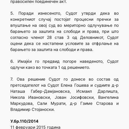
правосилен поединечен акт.
5. Поради изнесеното, Судот утврди дека во
конкретниот случај постојат процесни пречки за
впуштање на овој суд во мериторно одлучување по
барањето за заштита на слободи и права, при што
согласно членот 28 став 3 од Деловникот, Судот
оцени дека се настапени условите за отфрлање на
барањето за заштита на слободи и права.
6. Имајќи го предвид погоре наведеното, Судот
одлучи како во точката 1 од решението.
7. Ова решение Судот го донесе во состав од
претседателот на Судот Елена Гошева и судиите д-р
Наташа Габер-Дамјановска, Исмаил Дарлишта,
Никола Ивановски, Јован Јосифовски, Вангелина
Маркудова, Сали Мурати, д-р Гзиме Старова и
Владимир Стојаноски.
У.бр.110/2014
11 февруари 2015 година