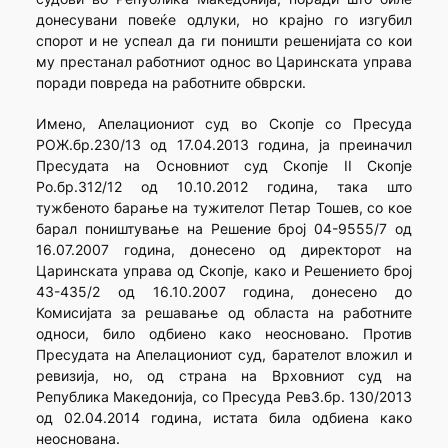
донесувани повеќе одлуки, но крајно го изгубил
спорот и не успеал да ги поништи решенијата со кои
му престанал работниот однос во Царинската управа
поради повреда на работните обврски.
Имено, Апелациониот суд во Скопје со Пресуда
РОЖ.бр.230/13 од 17.04.2013 година, ја преиначил
Пресудата на Основниот суд Скопје II Скопје
Ро.бр.312/12 од 10.10.2012 година, така што
тужбеното барање на тужителот Петар Тошев, со кое
барал поништување на Решение број 04-9555/7 од
16.07.2007 година, донесено од директорот на
Царинската управа од Скопје, како и Решението број
43-435/2 од 16.10.2007 година, донесено до
Комисијата за решавање од областа на работните
односи, било одбиено како неосновано. Против
Пресудата на Апелациониот суд, барателот вложил и
ревизија, но, од страна на Врховниот суд на
Република Македонија, со Пресуда Рев3.бр. 130/2013
од 02.04.2014 година, истата била одбиена како
неоснована.