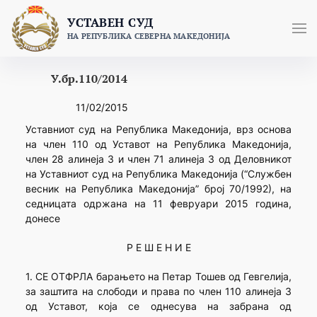
Skip
УСТАВЕН СУД
to
НА РЕПУБЛИКА СЕВЕРНА МАКЕДОНИЈА
content
У.бр.110/2014
11/02/2015
Уставниот суд на Република Македонија, врз основа
на член 110 од Уставот на Република Македoнија,
член 28 алинеја 3 и член 71 алинеја 3 од Деловникот
на Уставниот суд на Република Македонија (“Службен
весник на Република Македонија” број 70/1992), на
седницата одржана на 11 февруари 2015 година,
донесе
Р Е Ш Е Н И Е
1. СЕ ОТФРЛА барањето на Петар Тошев од Гевгелија,
за заштита на слободи и права по член 110 алинеја 3
од Уставот, која се однесува на забрана од