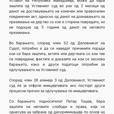
Уставот на Република Македонија, може да бара
заштита од Уставниот суд во рок од 2 месеци од
денот на доставувањето на конечен или правосилен
поединечен акт, односно од денот на дознавањето за
преземање на дејство со кое е сторена повредата, но
не подоцна од 5 години од денот на неговото
преземање.
Во барањето, според член 52 од Деловникот на
Судот, потребно е да се наведат причините поради
кои се бара заштита, актите или дејствата со кои тие
се повредени, фактите и доказите на кои се заснова
барањето, како и други податоци потребни за
одлучувањето на Уставниот суд.
Според член 28 алинеја 3 од Деловникот, Уставниот
суд ќе ја отфрли иницијативата ако постојат други
процесни пречки за одлучување по иницијативата.
Со барањето подносителот Петар Тошев, бара
заштита на неговите слободи и права, која се
однесува на забрана од дискриминација по основ на