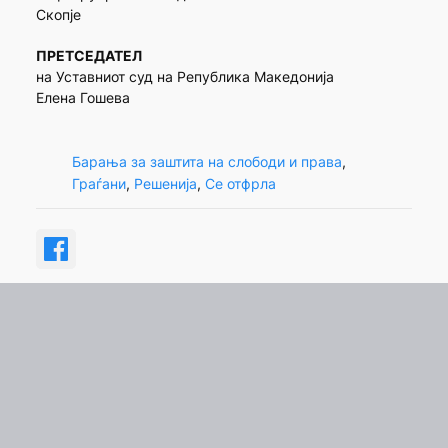
Скопје
ПРЕТСЕДАТЕЛ
на Уставниот суд на Република Македонија
Елена Гошева
Барања за заштита на слободи и права
, 
Граѓани
, 
Решенија
, 
Се отфрла