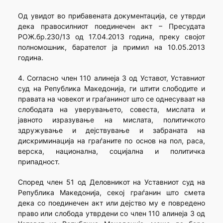
Од увидот во прибавената документација, се утврди
дека правосилниот поединечен акт – Пресудата
РОЖ.бр.230/13 од 17.04.2013 година, преку својот
полномошник, барателот ја примил на 10.05.2013
година.
4. Согласно член 110 алинеја 3 од Уставот, Уставниот
суд на Република Македонија, ги штити слободите и
правата на човекот и граѓанинот што се однесуваат на
слободата на уверувањето, совеста, мислата и
јавното изразување на мислата, политичкото
здружување и дејствување и забраната на
дискриминација на граѓаните по основ на пол, раса,
верска, национална, социјална и политичка
припадност.
Според член 51 од Деловникот на Уставниот суд на
Република Македонија, секој граѓанин што смета
дека со поединечен акт или дејство му е повредено
право или слобода утврдени со член 110 алинеја 3 од