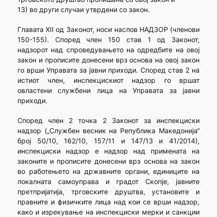
13) во други случаи утврдени со закон.
Главата XII од Законот, носи наслов НАДЗОР (членови
150-155). Според член 150 став 1 од Законот,
надзорот над спроведувањето на одредбите на овој
закон и прописите донесени врз основа на овој закон
го врши Управата за јавни приходи. Според став 2 на
истиот член, инспекцискиот надзор го вршат
овластени службени лица на Управата за јавни
приходи.
Според член 2 точка 2 Законот за инспекциски
надзор („Службен весник на Република Македонија“
број 50/10, 162/10, 157/11 и 147/13 и 41/2014),
инспекциски надзор е надзор над примената на
законите и прописите донесени врз основа на закон
во работењето на државните органи, единиците на
локалната самоуправа и градот Скопје, јавните
претпријатија, трговските друштва, установите и
правните и физичките лица над кои се врши надзор,
како и изрекување на инспекциски мерки и санкции