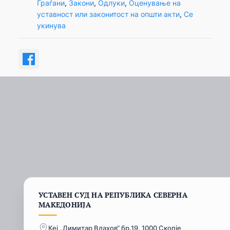
Граѓани
, 
Закони
, 
Одлуки
, 
Оценување на
уставност или законитост на општи акти
, 
Се
укинува
УСТАВЕН СУД НА РЕПУБЛИКА СЕВЕРНА
МАКЕДОНИЈА
Кеј „Димитар Влахов“ бр.19, 1000 Скопје