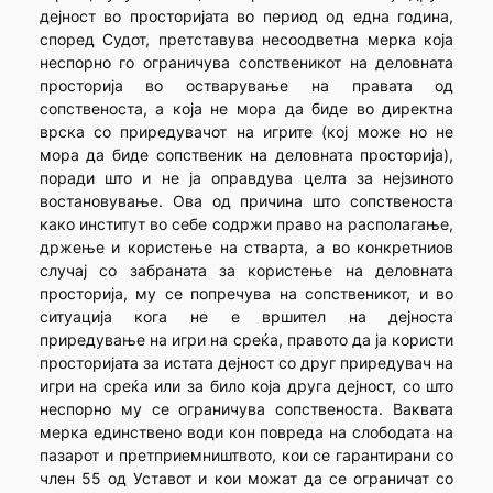
дејност во просторијата во период од една година,
според Судот, претставува несоодветна мерка која
неспорно го ограничува сопственикот на деловната
просторија во остварување на правата од
сопственоста, а која не мора да биде во директна
врска со приредувачот на игрите (кој може но не
мора да биде сопственик на деловната просторија),
поради што и не ја оправдува целта за нејзиното
востановување. Ова од причина што сопственоста
како институт во себе содржи право на располагање,
држење и користење на стварта, а во конкретниов
случај со забраната за користење на деловната
просторија, му се попречува на сопственикот, и во
ситуација кога не е вршител на дејноста
приредување на игри на среќа, правото да ја користи
просторијата за истата дејност со друг приредувач на
игри на среќа или за било која друга дејност, со што
неспорно му се ограничува сопственоста. Ваквата
мерка единствено води кон повреда на слободата на
пазарот и претприемништвото, кои се гарантирани со
член 55 од Уставот и кои можат да се ограничат со