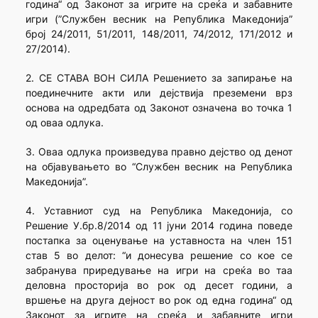
година“ од Законот за игрите на среќа и забавните
игри (”Службен весник на Република Македонија”
број 24/2011, 51/2011, 148/2011, 74/2012, 171/2012 и
27/2014).
2. СЕ СТАВА ВОН СИЛА Решението за запирање на
поединечните акти или дејствија преземени врз
основа на одредбата од Законот означена во точка 1
од оваа одлука.
3. Оваа одлука произведува правно дејство од денот
на објавувањето во “Службен весник на Република
Македонија”.
4. Уставниот суд на Република Македонија, со
Решение У.бр.8/2014 од 11 јуни 2014 година поведе
постапка за оценување на уставноста на член 151
став 5 во делот: “и донесува решение со кое се
забранува приредување на игри на среќа во таа
деловна просторија во рок од десет години, а
вршење на друга дејност во рок од една година“ од
Законот за игрите на среќа и забавните игри