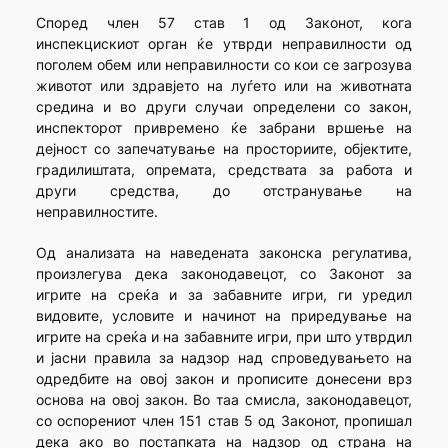
Според член 57 став 1 од Законот, кога
инспекцискиот орган ќе утврди неправилности од
поголем обем или неправилности со кои се загрозува
животот или здравјето на луѓето или на животната
средина и во други случаи определени со закон,
инспекторот привремено ќе забрани вршење на
дејност со запечатување на просториите, објектите,
градилиштата, опремата, средствата за работа и
други средства, до отстранување на
неправилностите.
Од анализата на наведената законска регулатива,
произлегува дека законодавецот, со Законот за
игрите на среќа и за забавните игри, ги уредил
видовите, условите и начинот на приредување на
игрите на среќа и на забавните игри, при што утврдил
и јасни правила за надзор над спроведувањето на
одредбите на овој закон и прописите донесени врз
основа на овој закон. Во таа смисла, законодавецот,
со оспорениот член 151 став 5 од Законот, пропишал
дека ако во постапката на надзор од страна на