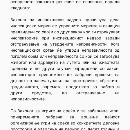
оспореното законско решение се основани, поради
следното:
Законот за инспекциски надзор пропишува дека
инспекциски мерки се управните мерките и санкции
предвидени со овој и со друг закон кои ги изрекуваат
инспекторите при инспекцискиот надзор заради
отстранување на утврдените неправилности. Кога
инспекцискиот орган ќе утврди неправилности од
поголем обем или неправилности со кои се загрозува
животот или здравјето на луѓето или на животната
средина и во други случаи определени со закон,
инспекторот привремено ќе забрани вршење на
дејност со запечатување на просториите, објектите,
градилиштата, опремата, средствата за работа и
други средства, до отстранување на
неправилностите.
Со Законот за игрите на среќа и за забавните игри,
привремената забрана за вршење дејност
организирање игри на среќа во конкретната деловна
просторија е утврдена на период од десет години, а