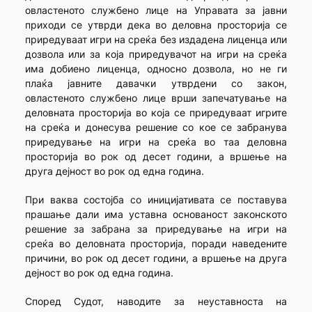
овластеното службено лице на Управата за јавни
приходи се утврди дека во деловна просторија се
приредуваат игри на среќа без издадена лиценца или
дозвола или за која приредувачот на игри на среќа
има добиено лиценца, односно дозвола, но не ги
плаќа јавните давачки утврдени со закон,
овластеното службено лице врши запечатување на
деловната просторија во која се приредуваат игрите
на среќа и донесува решение со кое се забранува
приредување на игри на среќа во таа деловна
просторија во рок од десет години, а вршење на
друга дејност во рок од една година.
При ваква состојба со иницијативата се поставува
прашање дали има уставна основаност законското
решение за забрана за приредување на игри на
среќа во деловната просторија, поради наведените
причини, во рок од десет години, а вршење на друга
дејност во рок од една година.
Според Судот, наводите за неуставноста на