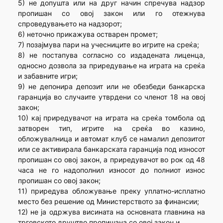
5) не допушта или на друг начин спречува надзор
пропишан со овој закон или го отежнува
спроведувањето на надзорот;
6) неточно прикажува остварен промет;
7) позајмува пари на учесниците во игрите на среќа;
8) не постапува согласно со издадената лиценца,
односно дозвола за приредување на играта на среќа
и забавните игри;
9) не депонира депозит или не обезбеди банкарска
гаранција во случаите утврдени со членот 18 на овој
закон;
10) кај приредувачот на играта на среќа томбола од
затворен тип, игрите на среќа во казино,
обложувалница и автомат клуб се намалил депозитот
или се активирала банкарската гаранција под износот
пропишан со овој закон, а приредувачот во рок од 48
часа не го надополнил износот до полниот износ
пропишан со овој закон;
11) приредува обложување преку уплатно-исплатно
место без решение од Министерството за финансии;
12) не ја одржува висината на основната главнина на
трговското друштво пропишана со овој закон и