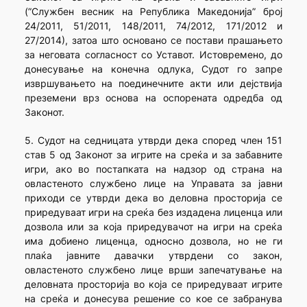
(”Службен весник на Република Македонија” број
24/2011, 51/2011, 148/2011, 74/2012, 171/2012 и
27/2014), затоа што основано се постави прашањето
за неговата согласност со Уставот. Истовремено, до
донесување на конечна одлука, Судот го запре
извршувањето на поединечните акти или дејствија
преземени врз основа на оспорената одредба од
Законот.
5. Судот на седницата утврди дека според член 151
став 5 од Законот за игрите на среќа и за забавните
игри, ако во постапката на надзор од страна на
овластеното службено лице на Управата за јавни
приходи се утврди дека во деловна просторија се
приредуваат игри на среќа без издадена лиценца или
дозвола или за која приредувачот на игри на среќа
има добиено лиценца, односно дозвола, но не ги
плаќа јавните давачки утврдени со закон,
овластеното службено лице врши запечатување на
деловната просторија во која се приредуваат игрите
на среќа и донесува решение со кое се забранува