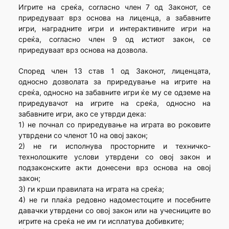
Игрите на среќа, согласно член 7 од Законот, се
приредуваат врз основа на лиценца, а забавните
игри, наградните игри и интерактивните игри на
среќа, согласно член 9 од истиот закон, се
приредуваат врз основа на дозвола.
Според член 13 став 1 од Законот, лиценцата,
односно дозволата за приредување на игрите на
среќа, односно на забавните игри ќе му се одземе на
приредувачот на игрите на среќа, односно на
забавните игри, ако се утврди дека:
1) не почнал со приредување на играта во роковите
утврдени со членот 10 на овој закон;
2) не ги исполнува просторните и техничко-
технолошките услови утврдени со овој закон и
подзаконските акти донесени врз основа на овој
закон;
3) ги крши правилата на играта на среќа;
4) не ги плаќа редовно надоместоците и посебните
давачки утврдени со овој закон или на учесниците во
игрите на среќа не им ги исплатува добивките;