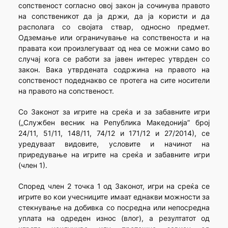
сопственост согласно овој закон ја сочинува правото
на сопственикот да ја држи, да ја користи и да
располага со својата ствар, односно предмет.
Одземање или ограничување на сопственоста и на
правата кои произлегуваат од неа се можни само во
случај кога се работи за јавен интерес утврден со
закон. Вака утврдената содржина на правото на
сопственост подеднакво се протега на сите носители
на правото на сопственост.
Со Законот за игрите на среќа и за забавните игри
(„Службен весник на Република Македонија” број
24/11, 51/11, 148/11, 74/12 и 171/12 и 27/2014), се
уредуваат видовите, условите и начинот на
приредување на игрите на среќа и забавните игри
(член 1).
Според член 2 точка 1 од Законот, игри на среќа се
игрите во кои учесниците имаат еднакви можности за
стекнување на добивка со посредна или непосредна
уплата на одреден износ (влог), а резултатот од