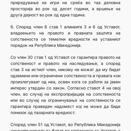
приредување на игри на среќа во таа деловна
просторија во рок од десет години, а вршење на
друга дејност во рок од една година.
6. Според член 8 став 1 алинеите 3 и 6 од Уставот,
владеењето на правото и правната заштита на
сопственоста се темелни вредности на уставниот
поредок на Република Македонија.
Со член 30 став 1 од Уставот се гарантира правото на
сопственост и правото на наследување, а според
став 3 на истиот член, никому не можат да му бидат
одземени или ограничени сопственоста и правата кои
произлегуваат од неа, освен кога се работи за јавен
интерес утврден со закон. Согласно ставот 4 на овој
член, во случај на експропријација на сопственоста
или во случај на ограничување на сопственоста се
гарантира праведен надомест кој не може да биде
понизок од пазарната вредност.
Според член 51 од Уставот, во Република Македонија
законите мораат да бидат во согласност со Уставот, а