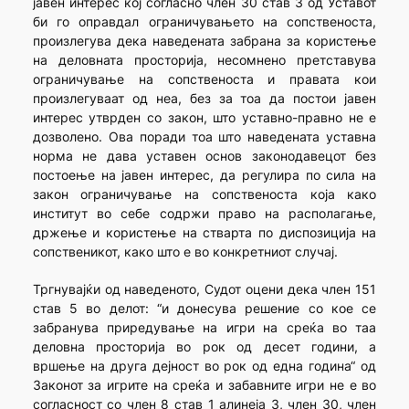
јавен интерес кој согласно член 30 став 3 од Уставот
би го оправдал ограничувањето на сопственоста,
произлегува дека наведената забрана за користење
на деловната просторија, несомнено претставува
ограничување на сопственоста и правата кои
произлегуваат од неа, без за тоа да постои јавен
интерес утврден со закон, што уставно-правно не е
дозволено. Ова поради тоа што наведената уставна
норма не дава уставен основ законодавецот без
постоење на јавен интерес, да регулира по сила на
закон ограничување на сопственоста која како
институт во себе содржи право на располагање,
држење и користење на стварта по диспозиција на
сопственикот, како што е во конкретниот случај.
Тргнувајќи од наведеното, Судот оцени дека член 151
став 5 во делот: “и донесува решение со кое се
забранува приредување на игри на среќа во таа
деловна просторија во рок од десет години, а
вршење на друга дејност во рок од една година“ од
Законот за игрите на среќа и забавните игри не е во
согласност со член 8 став 1 алинеја 3, член 30, член