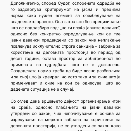
Дополнително, според Судот, оспорената одредба не
го задоволува критериумот на јасна и прецизна
норма како нужен елемент за обезбедување на
владеењето правото. Ова затоа што без прецизирање
што се подразбира под: „не ги плаќа јавните давачки“,
односно без конкретно определување кои се тие
јавни давачки предвидени со закон чие неплаќање
повлекува исклучително строга санкција – забрана за
користење на деловната просторија во период од
десет години, остава простор за арбитрерност во
примената на одредбата, што не е дозволено.
Создадената норма треба да биде лесно разбирлива
и за оној што ја креирал, но исто така и за оние што ја
применуваат и оние на кои се однесува, што во
дадената ситуација не е случај.
Со оглед дека вршењето дејност организирање игри
на среќа, односно плаќањето на јавни давачки
утврдени со закон, чие непочитување е основа за
изрекување на мерката забрана на користење на
деловната просторија, не се утврдени со закон како