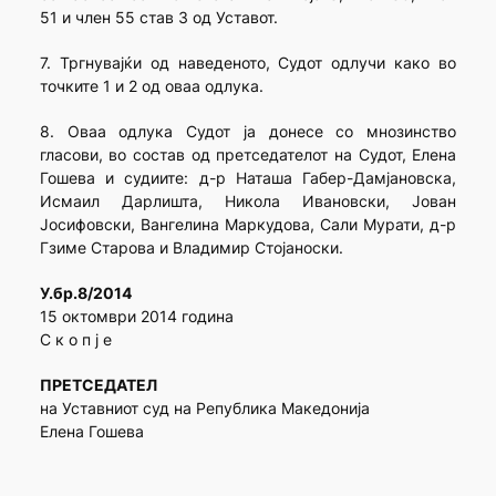
51 и член 55 став 3 од Уставот.
7. Тргнувајќи од наведеното, Судот одлучи како во
точките 1 и 2 од оваа одлука.
8. Оваа одлука Судот ја донесе со мнозинство
гласови, во состав од претседателот на Судот, Елена
Гошева и судиите: д-р Наташа Габер-Дамјановска,
Исмаил Дарлишта, Никола Ивановски, Јован
Јосифовски, Вангелина Маркудова, Сали Мурати, д-р
Гзиме Старова и Владимир Стојаноски.
У.бр.8/2014
15 октомври 2014 година
С к о п ј е
ПРЕТСЕДАТЕЛ
на Уставниот суд на Република Македонија
Елена Гошева