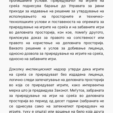
пропишаните услови. Приредувачот на игрите на
среќа поднесува барање до Управата за јавни
приходи за издавање на решение за утврдување на
исполнувањето на просторните и техничко-
технолошките услови и поставеноста на опремата за
приредување на игрите на среќа и на забавните игри
во деловната просторија, кон кое, помеѓу другото,
приложува доказ за правото на сопственост или
правото на користење на деловната просторија.
Ваквото решение е услов за добивање лиценца,
односно дозвола за приредување на игрите на среќа,
односно на забавните игри.
Доколку инспекцискиот надзор утврди дека игрите
на среќа се приредуваат без издадена лиценца,
логично следи запечатување на деловната просторија
во која се приредуваат игрите, како интервентна
мерка што ја предвидува Законот. Меѓутоа, забраната
за приредување на игри на среќа во деловната
просторија во период од десет години (забраната не
се однесува само на затекнатиот приредувач на
игрите, туку е општа) или вршење на било која друга