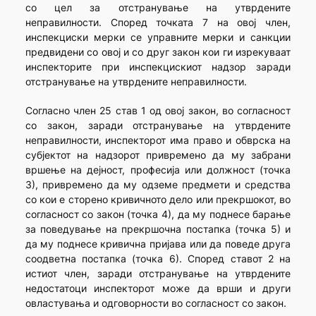
со цел за отстранување на утврдените
неправилности. Според точката 7 на овој член,
инспекциски мерки се управните мерки и санкции
предвидени со овој и со друг закон кои ги изрекуваат
инспекторите при инспекцискиот надзор заради
отстранување на утврдените неправилности.
Согласно член 25 став 1 од овој закон, во согласност
со закон, заради отстранување на утврдените
неправилности, инспекторот има право и обврска на
субјектот на надзорот привремено да му забрани
вршење на дејност, професија или должност (точка
3), привремено да му одземе предмети и средства
со кои е сторено кривичното дело или прекршокот, во
согласност со закон (точка 4), да му поднесе барање
за поведување на прекршочна постапка (точка 5) и
да му поднесе кривична пријава или да поведе друга
соодветна постапка (точка 6). Според ставот 2 на
истиот член, заради отстранување на утврдените
недостатоци инспекторот може да врши и други
овластувања и одговорности во согласност со закон.