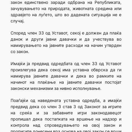
закон единствено заради одбрана на Републиката,
зачувувањето на природата, животната средина или
здравјето на луѓето, што во дадената ситуација не е
случај.
Според член 33 од Уставот, секој е должен да плаќа
данок и други јавни давачки и да учествува во
намирувањето на јавните расходи на начин утврден
со закон.
Имајќи ја предвид одредбата од член 33 од Уставот
произлегува дека секој има уставна обврска да ги
намирува јавните давачки и дека во рамките на
начинот на плаќање на јавните давачки постојат
законски механизми за нивно исполнување.
Поаѓајќи од наведената уставна одредба, а имајќи
предвид дека со член 3 став 3 од Законот за игрите
на среќа и за забавните игри законодавецот
пропишал дека постапката на вршење на надзор и
контрола над спроведувањето на овој закон и
прописите донесени врз основа на овој закон се врши