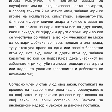
играта исклучиво или претежно зависи од
случајноста или од некој неизвесен настан во играта,
а според точката 2 на истиот член, забавни игри се
игрите на компјутери, симулатори, видеоавтомати,
флипери и други слични апарати кои се ставаат во
погон со помош на пари, жетони или на друг начин,
како и пикадо, билијарди и други слични игри во кои
се учествува со уплата, а во кои учесникот не може
да оствари добивка во пари, предмети или права,
туку стекнува право на една или повеќе бесплатни
игри од ист вид, како и други игри од забавен
карактер во кои се подразбира дека учесникот во
забавните игри кој губи ги сноси трошоците за играта
или каде што уплатите (влоговите) и добивката се
незначителни;
Согласно член 3 став 3 од овој закон, постапката на
вршење на надзор и контрола над спроведувањето
на овој закон и прописите донесени врз основа на
овој закон се врши согласно со Законот за
инспекциски надзор и Законот за даночна постапка.