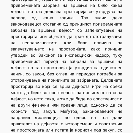
привремената забрана на вршење на било каква
дејност во таа деловна просторија се утврдува на
период од една година. Тоа значи дека
законодавецот отстапил од принципот привремената
забрана за вршење дејност со запечатување на
просторијата или објектот да трае до отстранување
на неправилностите кои биле причина за
запечатувањето на просторијата, како принцип
утврден во Законот за инспекциски надзор, туку
привремениот период на забрана за вршење на
дејност во таа просторија ја утврдил на единствен
начин, со закон, без оглед на периодот потребен за
отстранување на причините за забраната. Деловната
просторија во која се врши дејноста игри на среќа
може да биде во сопственост на вршителот на оваа
дејност, но исто така, може да биде во сопственост и
на други физички или правни лица, односно да се
користи под закуп. Меѓутоа, законодавецот не
направил дистинкција во однос на тоа дали
вршителот на дејноста е истовремено и сопственик
на просторијата или истата ја користи под закуп, со