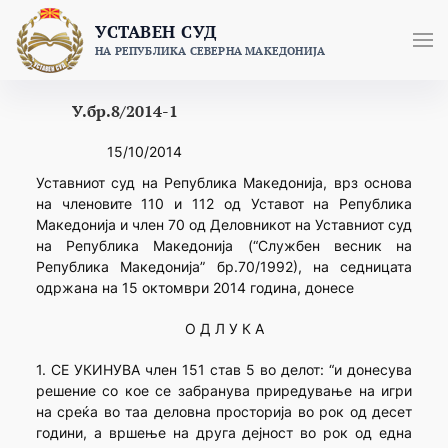
Skip
УСТАВЕН СУД
to
НА РЕПУБЛИКА СЕВЕРНА МАКЕДОНИЈА
content
У.бр.8/2014-1
15/10/2014
Уставниот суд на Република Македонија, врз основа
на членовите 110 и 112 од Уставот на Република
Македонија и член 70 од Деловникот на Уставниот суд
на Република Македонија (“Службен весник на
Република Македонија” бр.70/1992), на седницата
одржана на 15 октомври 2014 година, донесе
О Д Л У К А
1. СЕ УКИНУВА член 151 став 5 во делот: “и донесува
решение со кое се забранува приредување на игри
на среќа во таа деловна просторија во рок од десет
години, а вршење на друга дејност во рок од една