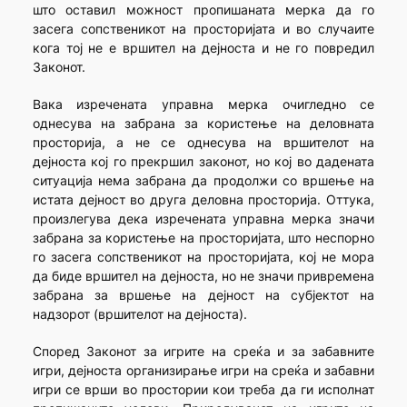
што оставил можност пропишаната мерка да го
засега сопственикот на просторијата и во случаите
кога тој не е вршител на дејноста и не го повредил
Законот.
Вака изречената управна мерка очигледно се
однесува на забрана за користење на деловната
просторија, а не се однесува на вршителот на
дејноста кој го прекршил законот, но кој во дадената
ситуација нема забрана да продолжи со вршење на
истата дејност во друга деловна просторија. Оттука,
произлегува дека изречената управна мерка значи
забрана за користење на просторијата, што неспорно
го засега сопственикот на просторијата, кој не мора
да биде вршител на дејноста, но не значи привремена
забрана за вршење на дејност на субјектот на
надзорот (вршителот на дејноста).
Според Законот за игрите на среќа и за забавните
игри, дејноста организирање игри на среќа и забавни
игри се врши во простории кои треба да ги исполнат