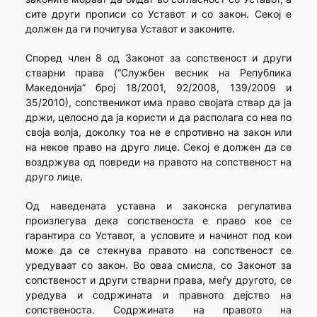
сите други прописи со Уставот и со закон. Секој е
должен да ги почитува Уставот и законите.
Според член 8 од Законот за сопственост и други
стварни права (“Службен весник на Република
Македонија” број 18/2001, 92/2008, 139/2009 и
35/2010), сопственикот има право својата ствар да ја
држи, целосно да ја користи и да располага со неа по
своја волја, доколку тоа не е спротивно на закон или
на некое право на друго лице. Секој е должен да се
воздржува од повреди на правото на сопственост на
друго лице.
Од наведената уставна и законска регулатива
произлегува дека сопственоста е право кое се
гарантира со Уставот, а условите и начинот под кои
може да се стекнува правото на сопственост се
уредуваат со закон. Во оваа смисла, со Законот за
сопственост и други стварни права, меѓу другото, се
уредува и содржината и правното дејство на
сопственоста. Содржината на правото на