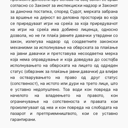
согласно со Законот за инспекциски надзор и Законот
за даночна постапка, според Судот, мерката забрана
за вршење на дејност во деловна просторија во која
се приредуваат игри на среќа за која приредувачот
на игри на среќа има добиено лиценца, односно
дозвола, но не ги плаќа јавните давачки утврдени со
закон, излегува надвор од соодветните законски
механизми за исполнување на обврската за плаќање
на јавни давачки и претставува несоодветна мерка
која нема оправдување и која доведува до состојба
исполнувањето на обврската на лицето од одреден
статус (обврзник за плаќање јавни давачки) да влијае
на остварувањето на право од друг статус
(сопственост), на истото или дури на трето лице, што
е уставно недопуштено. Тоа води кон повреда на
начелото на владеењето на правото, кон
ограничување на сопственоста и правата кои
произлегуваат од неа и кон повреда на слободата на
пазарот и претприемништвото, кои се уставно
гарантирани.