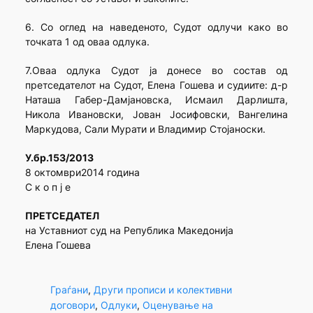
6. Со оглед на наведеното, Судот одлучи како во
точката 1 од оваа одлука.
7.Оваа одлука Судот ја донесе во состав од
претседателот на Судот, Елена Гошева и судиите: д-р
Наташа Габер-Дамјановска, Исмаил Дарлишта,
Никола Ивановски, Јован Јосифовски, Вангелина
Маркудова, Сали Мурати и Владимир Стојаноски.
У.бр.153/2013
8 октомври2014 година
С к о п ј е
ПРЕТСЕДАТЕЛ
на Уставниот суд на Република Македонија
Елена Гошева
Граѓани
, 
Други прописи и колективни
договори
, 
Одлуки
, 
Оценување на