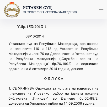
Skip
УСТАВЕН СУД
to
НА РЕПУБЛИКА СЕВЕРНА МАКЕДОНИЈА
content
У.бр.153/2013-1
08/10/2014
Уставниот суд на Република Македонија, врз основа
на членовите 110 и 112 од Уставот на Република
Македонија и член 70 од Деловникот на Уставниот суд
на Република Македонија („Службен весник на
Република Македонија“ бр.70/1992) на седницата
одржана на 8 октомври 2014 година, донесе
О Д Л У К А
1. СЕ УКИНУВА Одлуката за исплата на надомест на
членовите на Управниот одбор на јавната локална
библиотека „Илинден“ во Делчево бр.02-88/2,
донесена од Управниот одбор на 14.09.2009 година.