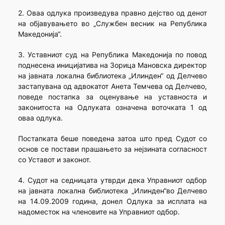
2. Оваа одлука произведува правно дејство од денот
на објавувањето во „Службен весник на Република
Македонија“.
3. Уставниот суд на Република Македонија по повод
поднесена иницијатива на Зорица Мановска директор
на јавната локална библиотека „Илинден“ од Делчево
застапувана од адвокатот Анета Темчева од Делчево,
поведе постапка за оценување на уставноста и
законитоста на Одлуката означена воточката 1 од
оваа одлука.
Постапката беше поведена затоа што пред Судот со
основ се постави прашањето за нејзината согласност
со Уставот и законот.
4. Судот на седницата утврди дека Управниот одбор
на јавната локална библиотека „Илинден“во Делчево
на 14.09.2009 година, донел Одлука за исплата на
надоместок на членовите на Управниот одбор.