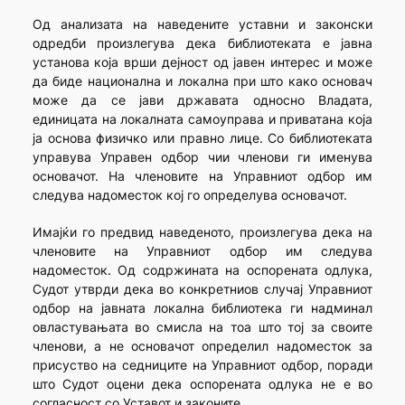
Од анализата на наведените уставни и законски
одредби произлегува дека библиотеката е јавна
установа која врши дејност од јавен интерес и може
да биде национална и локална при што како основач
може да се јави државата односно Владата,
единицата на локалната самоуправа и приватана која
ја основа физичко или правно лице. Со библиотеката
управува Управен одбор чии членови ги именува
основачот. На членовите на Управниот одбор им
следува надоместок кој го определува основачот.
Имајќи го предвид наведеното, произлегува дека на
членовите на Управниот одбор им следува
надоместок. Од содржината на оспорената одлука,
Судот утврди дека во конкретниов случај Управниот
одбор на јавната локална библиотека ги надминал
овластувањата во смисла на тоа што тој за своите
членови, а не основачот определил надоместок за
присуство на седниците на Управниот одбор, поради
што Судот оцени дека оспорената одлука не е во
согласност со Уставот и законите.