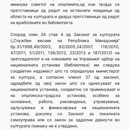
именува советот на општините,од кои тројца се
претставници од редот на истакнати поединци од
областа на културата и двајца претставници од редот
на вработените во библиотекта.
Според член 34 став 4 од Законот за културата
(„Службен весник на Република Македонија“
бр.31/1998,49/2003, 82/2005,24/2007, 116/2010,
47/2011, 51/2011, 136/2012, 23/2013 и 187/2013) на
претседателот и на членовите на Управниот одбор на
националната установа (библиотека) им следува
соодветен надомест што го определува министерот
за култура, а согласно членот 37 од законот,
одредбите од овој закон што се однесуваат на
националната установа, соодветно се применуваат и
на општинска-градска установа, особено за
основање, работа, раководење, управување,
одлучување и финансирање на националната
установа, доколку со Законот за локалната
самоуправа или со закон за одделни дејности во
културата поинаку не е утврдено.