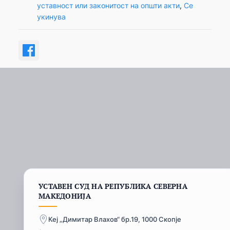
уставност или законитост на општи акти
, 
Се
укинува
УСТАВЕН СУД НА РЕПУБЛИКА СЕВЕРНА
МАКЕДОНИЈА
Кеј „Димитар Влахов“ бр.19, 1000 Скопје