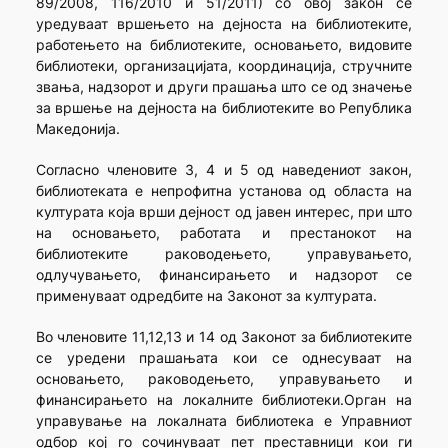
89/2008, 116/2010 и 51/2011) со овој закон се
уредуваат вршењето на дејноста на библиотеките,
работењето на библиотеките, основањето, видовите
библиотеки, организацијата, координација, стручните
звања, надзорот и други прашања што се од значење
за вршење на дејноста на библиотеките во Република
Македонија.
Согласно членовите 3, 4 и 5 од наведениот закон,
библиотеката е непрофитна установа од областа на
културата која врши дејност од јавен интерес, при што
на основањето, работата и престанокот на
библиотеките раководењето, управувањето,
одлучувањето, финансирањето и надзорот се
применуваат одредбите на Законот за културата.
Во членовите 11,12,13 и 14 од Законот за библиотеките
се уредени прашањата кои се однесуваат на
основањето, раководењето, управувањето и
финансирањето на локалните библиотеки.Орган на
управување на локалната библиотека е Управниот
одбор кој го сочинуваат пет преставници кои ги