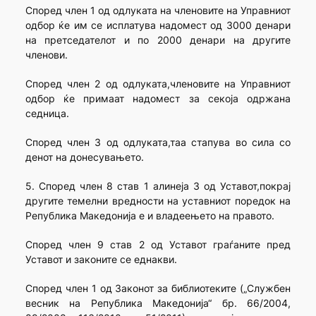
Според член 1 од одлуката на членовите на Управниот
одбор ќе им се исплатува надомест од 3000 денари
на претседателот и по 2000 денари на другите
членови.
Според член 2 од одлуката,членовите на Управниот
одбор ќе примаат надомест за секоја одржана
седница.
Според член 3 од одлуката,таа стапува во сила со
денот на донесувањето.
5. Според член 8 став 1 алинеја 3 од Уставот,покрај
другите темелни вредности на уставниот поредок на
Република Македонија е и владеењето на правото.
Според член 9 став 2 од Уставот граѓаните пред
Уставот и законите се еднакви.
Според член 1 од Законот за библиотеките („Службен
весник на Република Македонија“ бр. 66/2004,