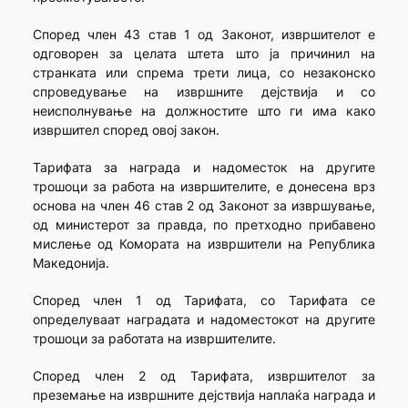
Според член 43 став 1 од Законот, извршителот е
одговорен за целата штета што ја причинил на
странката или спрема трети лица, со незаконско
спроведување на извршните дејствија и со
неисполнување на должностите што ги има како
извршител според овој закон.
Тарифата за награда и надоместок на другите
трошоци за работа на извршителите, е донесена врз
основа на член 46 став 2 од Законот за извршување,
од министерот за правда, по претходно прибавено
мислење од Комората на извршители на Република
Македонија.
Според член 1 од Тарифата, со Тарифата се
определуваат наградата и надоместокот на другите
трошоци за работата на извршителите.
Според член 2 од Тарифата, извршителот за
преземање на извршните дејствија наплаќа награда и