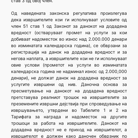
став 3 од овој член.
Од наведената законска регулатива произлегува
дека извршителите кои ги исполнуваат условите од
член 51 став 1 од Законот за данокот на додадена
вредност (остваруваат промет на услуги за кои
добиваат надоместок во износ над 2.000.000 денари
во изминатата календарска година), се обврзани за
регистрација на данок на додадена вредност и за
негова наплата, а извршителите кои не ги исполнуваат
овие услови (прометот на услуги во изминатата
календарска година не надминал износ од 2.000,000
денари), не должат данок на додадена вредност за
услугите извршени од нив. Даночна основа за
пресметување на данокот на додадена вредност
претставува реалниот трошок на извршителите за
преземените извршни дејствија при спроведување на
извршувањето, утврдени во Табелите 1 и 2 на
Тарифата за награда и надоместок на другите
трошоци за работа на извршителите. Данокот на
додадена вредност не е приход на извршителот, а
извршителот е должен како даночен обврзник по