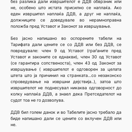
без разлика дали извршителот е ДДВ обврзник или
не, особено што истата присилно се наплаќа. Ако
еден извршител наплаќа ДДВ, а друг не наплаќа,
должниците се доведувале во нерамноправна
положба пред Уставот и Законот за извршување.
Без јасно напишано во оспорените табели на
Тарифата дали цените се со ДДВ или без ДДВ, се
повредувале: член 9 од Уставот (граѓаните пред
Уставот и законите се еднакви), член 30 од Уставот
(се гарантира сопственоста), член 43 од Законот за
извршување ( извршителот е одговорен за целата
штета што ја причинил на странката…со незаконско
спроведување на извршни дејствија..), затоа што
извршителот не поднесувал никаква одговорност до
колку наплаќа ДДВ, а знаел дека Претседателот на
судот тоа не го дозволува.
ДДВ бил голем данок и во Табелите јасно требало да
биде напишано дали се цените со вклучен ДДВ или
не.