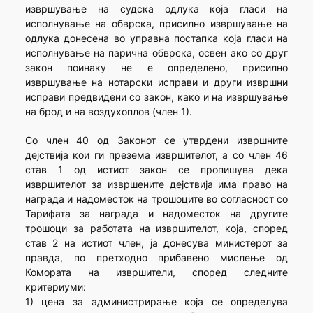
извршување на судска одлука која гласи на
исполнување на обврска, присилно извршување на
одлука донесена во управна постапка која гласи на
исполнување на парична обврска, освен ако со друг
закон поинаку не е определено, присилно
извршување на нотарски исправи и други извршни
исправи предвидени со закон, како и на извршување
на брод и на воздухоплов (член 1).
Со член 40 од Законот се утврдени извршните
дејствија кои ги презема извршителот, а со член 46
став 1 од истиот закон се пропишува дека
извршителот за извршените дејствија има право на
награда и надоместок на трошоците во согласност со
Тарифата за награда и надоместок на другите
трошоци за работата на извршителот, која, според
став 2 на истиот член, ја донесува министерот за
правда, по претходно прибавено мислење од
Комората на извршители, според следните
критериуми:
1) цена за администрирање која се определува