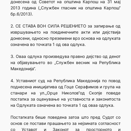
донесена од Советот на општина Карпош на 31 мај
2013 година („Службен гласник на општина Карпош“
бр.6/2013).
2. СЕ СТАВА ВОН СИЛА РЕШЕНИЕТО за запирање од
извршувањето на поединечните акти или дејствија
донесени, односно преземени врз основа на одлуката
означена во точката 1 од ова одлука.
3. Оваа одлука произведува правно дејство од денот
на објавувањето во „Службен весник на Република
Македонија“.
4. Уставниот суд на Република Македонија по повод
поднесена иницијатива од Гоце Серафимов и група на
станари на ул.„Орце Николов“од Скопје поведе
постапка за оценување на уставноста и законитоста
на Одлуката означена во точката 1 од оваа одлука.
Постапката беше поведена затоа што пред Судот со
основ се постави прашањето за нејзината согласност
со Уставот и Законот за просторното и