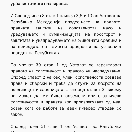
урбанистичкото планирање.
7. Според член 8 став 1 алинеја 3,6 и 10 од Уставот на
Република Македонија владеењето на правото,
правната заштита на сопственоста како и
уредувањето и хуманизацијата на просторот и
заштитата и унапредувањето на животната средина и
на природата се темелни вредности на уставниот
поредок на Републиката.
Со членот 30 став 1 од Уставот се гарантираат
правото на сопственост и правото на наследување.
Според ставот 2 на овој член, сопственоста создава
права и обврски и треба да служи за доброто на
поединецот и заедницата, а според ставот 3 никому
не можат да му бидат одземени или ограничени
сопственоста и правата кои произлегуваат од неа,
освен кога се работи за јавен интерес утврден со
закон.
Според член 51 став 1 од Уставот, во Република