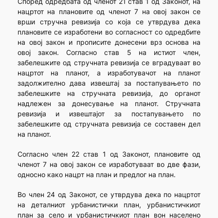
Според одредбата од членот 21 став 1 од Законот, на
нацртот на плановите од членот 7 на овој закон се
врши стручна ревизија со која се утврдува дека
плановите се изработени во согласност со одредбите
на овој закон и прописите донесени врз основа на
овој закон. Согласно став 5 на истиот член,
забелешките од стручната ревизија се вградуваат во
нацртот на планот, а изработувачот на планот
задолжително дава извештај за постапувањето по
забелешките на стручната ревизија, до органот
надлежен за донесување на планот. Стручната
ревизија и извештајот за постапувањето по
забелешките од стручната ревизија се составен дел
на планот.
Согласно член 22 став 1 од Законот, плановите од
членот 7 на овој закон се изработуваат во две фази,
односно како нацрт на план и предлог на план.
Во член 24 од Законот, се утврдува дека по нацртот
на деталниот урбанистички план, урбанистичкиот
план за село и урбанистичкиот план вон населено