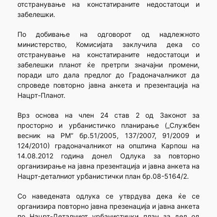
отстранување на констатираните недостатоци и
забелешки.
По добивање на одговорот од надлежното
министерство, Комисијата заклучила дека со
отстранување на констатираните недостатоци и
забелешки планот ќе претрпи значајни промени,
поради што дала предлог до Градоначалникот да
спроведе повторно јавна анкета и презентација на
Нацрт-Планот.
Врз основа на член 24 став 2 од Законот за
просторно и урбанистичко планирање („Службен
весник на РМ“ бр.51/2005, 137/2007, 91/2009 и
124/2010) градоначалникот на општина Карпош на
14.08.2012 година донел Одлука за повторно
организирање на јавна презентација и јавна анкета на
Нацрт-деталниот урбанистички план бр.08-5164/2.
Со наведената одлука се утврдува дека ќе се
организира повторно јавна презенација и јавна анкета
по Нацрт-Деталниот урбанистички план за дел од