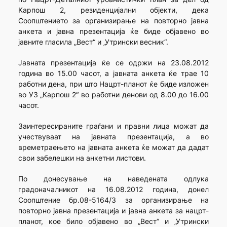
Карпош 2, резиденцијални објекти, дека
Соопштението за организирање на повторно јавна
анкета и јавна презентација ќе биде објавено во
јавните гласила „Вест“ и „Утрински весник“.
Јавната презентација ќе се одржи на 23.08.2012
година во 15.00 часот, а јавната анкета ќе трае 10
работни дена, при што Нацрт-планот ќе биде изложен
во УЗ „Карпош 2“ во работни денови од 8.00 до 16.00
часот.
Заинтересираните граѓани и правни лица можат да
учествуваат на јавната презентација, а во
времетраењето на јавната анкета ќе можат да дадат
свои забелешки на анкетни листови.
По донесување на наведената одлука
градоначалникот на 16.08.2012 година, донел
Соопштение бр.08-5164/3 за организирање на
повторно јавна презентација и јавна анкета за нацрт-
планот, кое било објавено во „Вест“ и „Утрински