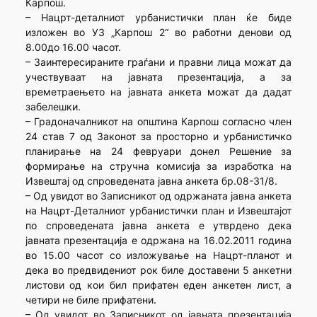
Карпош.
– Нацрт-деталниот урбанистички план ќе биде
изложен во УЗ „Карпош 2“ во работни денови од
8.00до 16.00 часот.
– Заинтересираните граѓани и правни лица можат да
учествуваат на јавната презентација, а за
времетраењето на јавната анкета можат да дадат
забелешки.
– Градоначалникот на општина Карпош согласно член
24 став 7 од Законот за просторно и урбанистичко
планирање на 24 февруари донел Решение за
формирање на стручна комисија за изработка на
Извештај од спроведената јавна анкета бр.08-31/8.
– Од увидот во Записникот од одржаната јавна анкета
на Нацрт-Деталниот урбанистички план и Извештајот
по спроведената јавна анкета е утврдено дека
јавната презентација е одржана на 16.02.2011 година
во 15.00 часот со изложување на Нацрт-планот и
дека во предвидениот рок биле доставени 5 анкетни
листови од кои бил прифатен еден анкетен лист, а
четири не биле прифатени.
– Од увидот во Записникот од јавната презентација