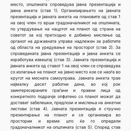
место, општината спроведува јавна презентација и
јавна анкета (став 1). Организирањето на јавната
презентација и јавната анкета на плановите од став 1
на овој член го врши градоначалникот на општината,
по утврдување на нацртот на планот од страна на
советот за кој претходно е добиено мислење од
органот на државната управа надлежен за работите
од областа на уредување на просторот (став 2). За
спроведената јавна презентација и јавна анкета се
изработува извештај (став 3). Јавната презентација и
јавната анкета од ставот 1 на овој член се спроведува
со излагање на планот на јавно место кое се наоѓа во
кругот на месната самоуправа. Јавната анкета трае
најмалку десет работни дена, во кој рок
заинтересираните граѓани и правни лица од
конкретното подрачје опфатено со планот можат да
достават забелешки, предлози и мислења на анкетни
листови (став 4). Јавната презентација е стручно
презентирање на планот и се организира во
простории и време што ќе го определи
градоначалникот на општината (став 5). Според став