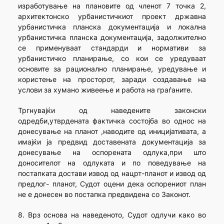
изработување на плановите од членот 7 точка 2,
архитектонско урбанистичкиот проект државна
урбанистичка планска документација и локална
урбанистичка планска документација, задолжително
се применуваат стандарди и нормативи за
урбанистичко планирање, со кои се уредуваат
основите за рационално планирање, уредување и
користење на просторот, заради создавање на
услови за хумано живеење и работа на граѓаните.
Тргнувајќи од наведените законски
одредби,утврдената фактичка состојба во однос на
донесување на планот ,наводите од иницијативата, а
имајќи ја предвид доставената документација за
донесување на оспорената одлука,при што
доносителот на одлуката и по поведување на
постапката достави извод од нацрт-планот и извод од
предлог- планот, Судот оцени дека оспорениот план
не е донесен во постапка предвидена со Законот.
8. Врз основа на наведеното, Судот одлучи како во