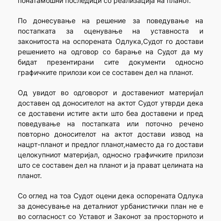
понатамошни последици со реализација на планот.
По донесување на решение за поведување на
постапката за оценување на уставноста и
законитоста на оспорената Одлука,Судот го достави
решението на одговор со барање на Судот да му
бидат презентирани сите документи односно
графичките прилози кои се составен дел на планот.
Од увидот во одговорот и доставениот материјал
доставен од доносителот на актот Судот утврди дека
се доставени истите акти што беа доставени и пред
поведување на постапката или поточно речено
повторно доносителот на актот достави извод на
нацрт-планот и предлог планот,наместо да го достави
целокупниот материјал, односно графичките прилози
што се составен дел на планот и ја прават целината на
планот.
Со оглед на тоа Судот оцени дека оспорената Одлука
за донесување на деталниот урбанистички план не е
во согласност со Уставот и Законот за просторното и