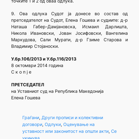
точките 1 и 2 од оваа одлука.
9. Ова одлука Судот ја донесе во состав од
претседателот на Судот, Елена Гошева и судиите: д-р
Наташа Габер-Дамјановска, Исмаил Дарлишта,
Никола Ивановски, Јован Јосифовски, Вангелина
Маркудова, Сали Мурати, д-р Гзиме Старова и
Владимир Стојаноски.
У.бр.106/2013 и У.бр.116/2013
8 октомври 2014 година
С к о п ј е
ПРЕТСЕДАТЕЛ
на Уставниот суд на Република Македонија
Елена Гошева
Граѓани
, 
Други прописи и колективни
договори
, 
Одлуки
, 
Оценување на
уставност или законитост на општи акти
, 
Се
укинува