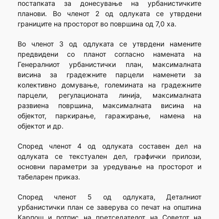
постапката за донесување на урбанистичките
планови. Во членот 2 од одлуката се утврдени
границите на просторот во површина од 7,0 ха.
Во членот 3 од одлуката се утврдени намените
предвидени со планот согласно намената на
Генералниот урбанистички план, максималната
висина за градежните парцели наменети за
колективно домување, големината на градежните
парцели, регулационата линија, максималната
развиена површина, максималната висина на
објектот, паркирање, гаражирање, намена на
објектот и др.
Според членот 4 од одлуката составен дел на
одлуката се текстуален дел, графички прилози,
основни параметри за уредување на просторот и
табеларен приказ.
Според членот 5 од одлуката, Деталниот
урбанистички план се заверува со печат на општина
Карпош и потпис на претседателот на Советот на