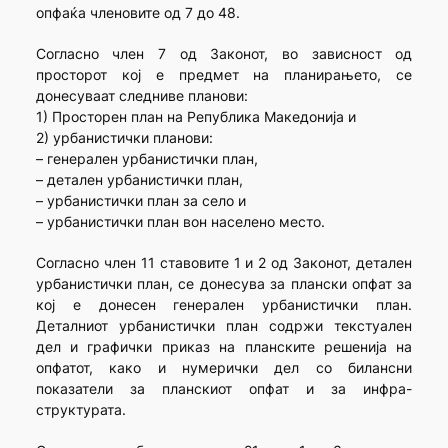
опфаќа членовите од 7 до 48.
Согласно член 7 од Законот, во зависност од
просторот кој е предмет на планирањето, се
донесуваат следниве планови:
1) Просторен план на Република Македонија и
2) урбанистички планови:
– генерален урбанистички план,
– детален урбанистички план,
– урбанистички план за село и
– урбанистички план вон населено место.
Согласно член 11 ставовите 1 и 2 од Законот, детален
урбанистички план, се донесува за плански опфат за
кој е донесен генерален урбанистички план.
Деталниот урбанистички план содржи текстуален
дел и графички приказ на планските решенија на
опфатот, како и нумерички дел со билансни
показатели за планскиот опфат и за инфра-
структурата.