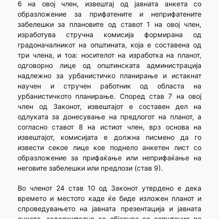
6 на овој член, извештај од јавната анкета со
образложение за прифатените и неприфатените
забелешки за плановите од ставот 1 на овој член,
изработува стручна комисија формирана од
градоначалникот на општината, која е составена од
три члена, и тоа: носителот на изработка на планот,
одговорно лице од општинската администрација
надлежно за урбанистичко планирање и истакнат
научен и стручен работник од областа на
урбанистичкото планирање. Според став 7 на овој
член од Законот, извештајот е составен дел на
одлуката за донесување на предлогот на планот, а
согласно ставот 8 на истиот член, врз основа на
извештајот, комисијата е должна писмено да го
извести секое лице кое поднело анкетен лист со
образложение за прифаќање или неприфаќање на
неговите забелешки или предлози (став 9).
Во членот 24 став 10 од Законот утврдено е дека
времето и местото каде ќе биде изложен планот и
спроведувањето на јавната презентација и јавната
анкета, задолжително се објавува со сопштение во