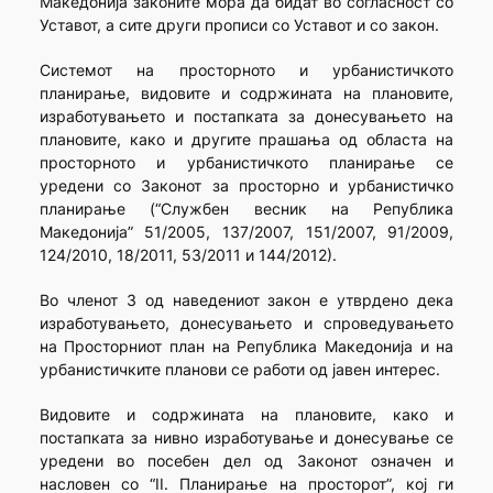
Македонија законите мора да бидат во согласност со
Уставот, а сите други прописи со Уставот и со закон.
Системот на просторното и урбанистичкото
планирање, видовите и содржината на плановите,
изработувањето и постапката за донесувањето на
плановите, како и другите прашања од областа на
просторното и урбанистичкото планирање се
уредени со Законот за просторно и урбанистичко
планирање (“Службен весник на Република
Македонија” 51/2005, 137/2007, 151/2007, 91/2009,
124/2010, 18/2011, 53/2011 и 144/2012).
Во членот 3 од наведениот закон е утврдено дека
изработувањето, донесувањето и спроведувањето
на Просторниот план на Република Македонија и на
урбанистичките планови се работи од јавен интерес.
Видовите и содржината на плановите, како и
постапката за нивно изработување и донесување се
уредени во посебен дел од Законот означен и
насловен со “II. Планирање на просторот”, кој ги