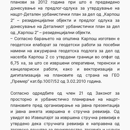
планови за 2012 година при што е предвидено
донесување на предлог-одлука за утврдување на
нацрт-Детален урбанистички план за дел од „Карпош
2“ – резиденцијални објекти и предлог одлука за
донесување на Деталниот урбанистички план за дел
од „Карпош 2“ – резиденцијални објекти.
– Согласно барањето на општина Карпош изготвен е
геодетски елаборат за геодетски работи за посебни
намени на ажурирана геодетска подлога за дел од
населба Карпош 2 со утврдени граници во опфат од
6,75 ха, за што се извршени оперативни, теренски и
канцелариски работи, како и векторизација и
дигитализација на плановите од страна на ГЕО
„Премер“ кат.бр.1007/52 од 3.02.2010 година.
Согласно одредбите од член 21 од Законот за
просторно и урбанистичко планирање на нацрт-
плановите пред организирање на јавна презентација
и јавна анкета извршена е стручна ревизија. Од
увидот во Извештајот за извршена стручна ревизија е
утврдено дека стручната ревизија е направена од
трговско друштво за производство, трговија и услуги