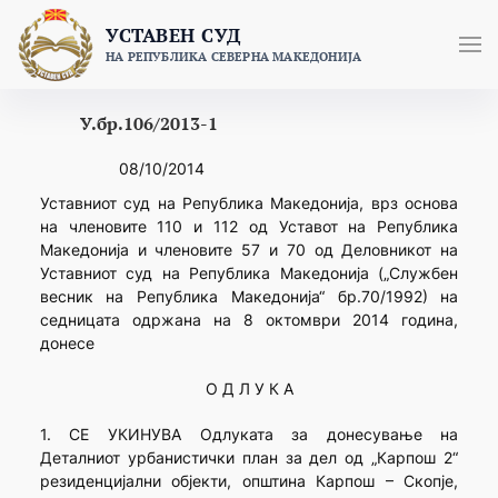
Skip
УСТАВЕН СУД
to
НА РЕПУБЛИКА СЕВЕРНА МАКЕДОНИЈА
content
У.бр.106/2013-1
08/10/2014
Уставниот суд на Република Македонија, врз основа
на членовите 110 и 112 од Уставот на Република
Македонија и членовите 57 и 70 од Деловникот на
Уставниот суд на Република Македонија („Службен
весник на Република Македонија“ бр.70/1992) на
седницата одржана на 8 октомври 2014 година,
донесе
О Д Л У К А
1. СЕ УКИНУВА Одлуката за донесување на
Деталниот урбанистички план за дел од „Карпош 2“
резиденцијални објекти, општина Карпош – Скопје,