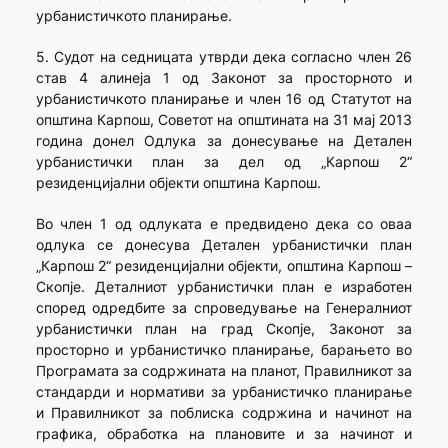
урбанистичкото планирање.
5. Судот на седницата утврди дека согласно член 26
став 4 алинеја 1 од Законот за просторното и
урбанистичкото планирање и член 16 од Статутот на
општина Карпош, Советот на општината на 31 мај 2013
година донел Одлука за донесување на Детален
урбанистички план за дел од „Карпош 2“
резиденцијални објекти општина Карпош.
Во член 1 од одлуката е предвидено дека со оваа
одлука се донесува Детален урбанистички план
„Карпош 2“ резиденцијални објекти, општина Карпош –
Скопје. Деталниот урбанистички план е изработен
според одредбите за спроведување на Генералниот
урбанистички план на град Скопје, Законот за
просторно и урбанистичко планирање, барањето во
Програмата за содржината на планот, Правилникот за
стандарди и нормативи за урбанистичко планирање
и Правилникот за поблиска содржина и начинот на
графика, обработка на плановите и за начинот и