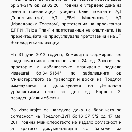
бр.34-31/9 од 28.02.2011 година е утврдено дека на
јавната презентација уредно биле поканети АД
„Топлификација“, АД „ЕВН Македонија“, АД
„Македонски Телеком“, претставник на проектантот
ДППИ „Тајфа План“ и претставници на општината. На
презентацијата не присуствувале претставници на ЈП
Водовод и канализација.
На 31 јули 2012 година, Комисијата формирана од
градоначалникот согласно член 24 од Законот за
просторно и урбанистичко планирање поднела
Извештај бр.34-5164/1 по забелешките од
Министерството за транспорт и врски на Предлог
изменување и дополнување на Деталниот
урбанистички план за дел од Карпош 2,
резиденцијални објекти.
Во Извештајот се наведува дека на барањето за
согласност на Предлог-ДУП бр.16-3715/2 од 17 мај
2011 година Министерството не издало согласност и
ја вратило документацијата со барање за