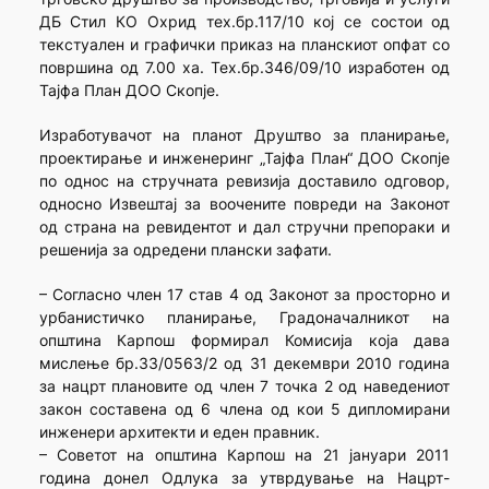
ДБ Стил КО Охрид тех.бр.117/10 кој се состои од
текстуален и графички приказ на планскиот опфат со
површина од 7.00 ха. Тех.бр.346/09/10 изработен од
Тајфа План ДОО Скопје.
Изработувачот на планот Друштво за планирање,
проектирање и инженеринг „Тајфа План“ ДОО Скопје
по однос на стручната ревизија доставило одговор,
односно Извештај за воочените повреди на Законот
од страна на ревидентот и дал стручни препораки и
решенија за одредени плански зафати.
– Согласно член 17 став 4 од Законот за просторно и
урбанистичко планирање, Градоначалникот на
општина Карпош формирал Комисија која дава
мислење бр.33/0563/2 од 31 декември 2010 година
за нацрт плановите од член 7 точка 2 од наведениот
закон составена од 6 члена од кои 5 дипломирани
инженери архитекти и еден правник.
– Советот на општина Карпош на 21 јануари 2011
година донел Одлука за утврдување на Нацрт-