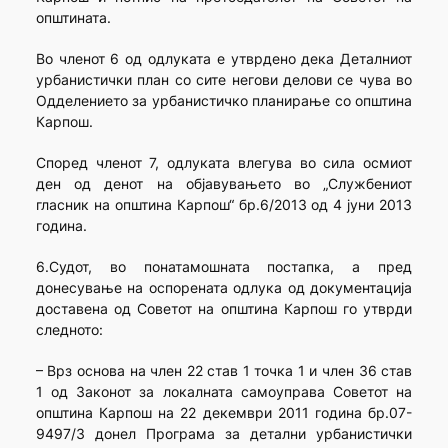
општината.
Во членот 6 од одлуката е утврдено дека Деталниот
урбанистички план со сите негови делови се чува во
Одделението за урбанистичко планирање со општина
Карпош.
Според членот 7, одлуката влегува во сила осмиот
ден од денот на објавувањето во „Службениот
гласник на општина Карпош“ бр.6/2013 од 4 јуни 2013
година.
6.Судот, во понатамошната постапка, а пред
донесување на оспорената одлука од документација
доставена од Советот на општина Карпош го утврди
следното:
– Врз основа на член 22 став 1 точка 1 и член 36 став
1 од Законот за локалната самоуправа Советот на
општина Карпош на 22 декември 2011 година бр.07-
9497/3 донел Програма за детални урбанистички