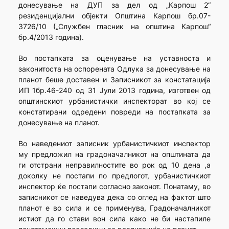
донесување на ДУП за дел од „Карпош 2“
резиденцијални објекти Општина Карпош бр.07-
3726/10 („Службен гласник на општина Карпош“
бр.4/2013 година).
Во постапката за оценување на уставноста и
законитоста на оспорената Одлука за донесување на
планот беше доставен и Записникот за констатација
ИП 1бр.46-240 од 31 Јули 2013 година, изготвен од
општинскиот урбанистички инспекторат во кој се
констатирани одредени повреди на постапката за
донесување на планот.
Во наведениот записник урбанистичкиот инспектор
му предложил на градоначалникот на општината да
ги отстрани неправилностите во рок од 10 дена ,а
доколку не постапи по предлогот, урбанистичкиот
инспектор ќе постапи согласно законот. Понатаму, во
записникот се наведува дека со оглед на фактот што
планот е во сила и се применува, Градоначалникот
истиот да го стави вон сила како не би настапиле