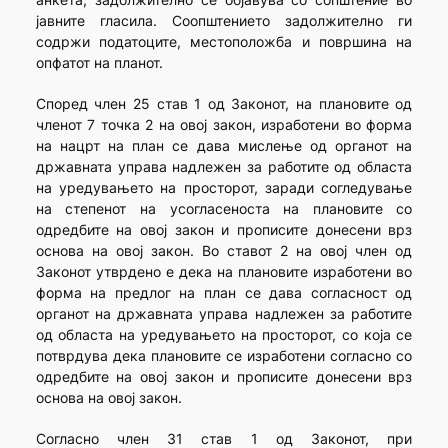
јавните гласила. Соопштението задолжително ги
содржи податоците, местоположба и површина на
опфатот на планот.
Според член 25 став 1 од Законот, на плановите од
членот 7 точка 2 на овој закон, изработени во форма
на нацрт на план се дава мислење од органот на
државната управа надлежен за работите од областа
на уредувањето на просторот, заради согледување
на степенот на усогласеноста на плановите со
одредбите на овој закон и прописите донесени врз
основа на овој закон. Во ставот 2 на овој член од
Законот утврдено е дека на плановите изработени во
форма на предлог на план се дава согласност од
органот на државната управа надлежен за работите
од областа на уредувањето на просторот, со која се
потврдува дека плановите се изработени согласно со
одредбите на овој закон и прописите донесени врз
основа на овој закон.
Согласно член 31 став 1 од Законот, при