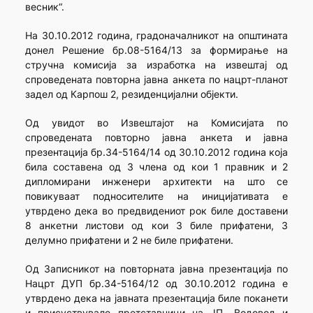
весник“.
На 30.10.2012 година, градоначалникот на општината
донел Решение бр.08-5164/13 за формирање на
стручна комисија за изработка на извештај од
спроведената повторна јавна анкета по нацрт-планот
задел од Карпош 2, резиденцијални објекти.
Од увидот во Извештајот на Комисијата по
спроведената повторно јавна анкета и јавна
презентација бр.34-5164/14 од 30.10.2012 година која
била составена од 3 члена од кои 1 правник и 2
дипломирани инженери архитекти на што се
повикуваат подносителите на иницијативата е
утврдено дека во предвидениот рок биле доставени
8 анкетни листови од кои 3 биле прифатени, 3
делумно прифатени и 2 не биле прифатени.
Од Записникот на повторната јавна презентација по
Нацрт ДУП бр.34-5164/12 од 30.10.2012 година е
утврдено дека на јавната презентација биле поканети
и присуствувале претставници на ЈП „Водовод и