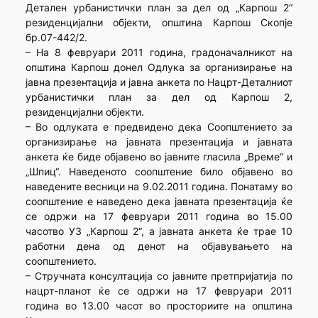
Детален урбанистички план за дел од „Карпош 2“
резиденцијални објекти, општина Карпош Скопје
бр.07-442/2.
– На 8 февруари 2011 година, градоначалникот на
општина Карпош донел Одлука за организирање на
јавна презентација и јавна анкета по Нацрт-Деталниот
урбанистички план за дел од Карпош 2,
резиденцијални објекти.
– Во одлуката е предвидено дека Соопштението за
организирање на јавната презентација и јавната
анкета ќе биде објавено во јавните гласила „Време“ и
„Шпиц“. Наведеното соопштение било објавено во
наведените весници на 9.02.2011 година. Понатаму во
соопштение е наведено дека јавната презентација ќе
се одржи на 17 февруари 2011 година во 15.00
часотво УЗ „Карпош 2“, а јавната анкета ќе трае 10
работни дена од денот на објавувањето на
соопштението.
– Стручната консултација со јавните претпријатија по
нацрт-планот ќе се одржи на 17 февруари 2011
година во 13.00 часот во просториите на општина