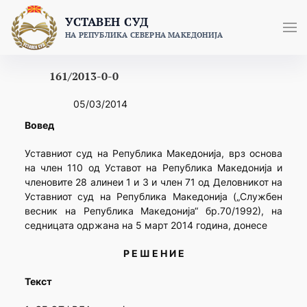
Skip
УСТАВЕН СУД
to
НА РЕПУБЛИКА СЕВЕРНА МАКЕДОНИЈА
content
161/2013-0-0
05/03/2014
Вовед
Уставниот суд на Република Македонија, врз основа
на член 110 од Уставот на Република Македонија и
членовите 28 алинеи 1 и 3 и член 71 од Деловникот на
Уставниот суд на Република Македонија („Службен
весник на Република Македонија“ бр.70/1992), на
седницатa одржана на 5 март 2014 година, донесе
Р Е Ш Е Н И Е
Текст