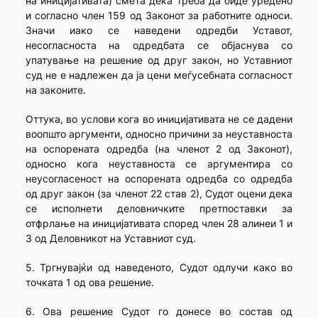
на иницијативата) смета дека треба да биде уредено
и согласно член 159 од Законот за работните односи.
Значи иако се наведени одредби Уставот,
несогласноста на одредбата се објаснува со
упатување на решение од друг закон, но Уставниот
суд не е надлежен да ја цени меѓусебната согласност
на законите.
Оттука, во услови кога во иницијативата не се дадени
воопшто аргументи, односно причини за неуставноста
на оспорената одредба (на членот 2 од Законот),
односно кога неуставноста се аргументира со
неусогласеност на оспорената одредба со одредба
од друг закон (за членот 22 став 2), Судот оцени дека
се исполнети деловничките претпоставки за
отфрлање на иницијативата според член 28 алинеи 1 и
3 од Деловникот на Уставниот суд.
5. Тргнувајќи од наведеното, Судот одлучи како во
точката 1 од ова решение.
6. Ова решение Судот го донесе во состав од