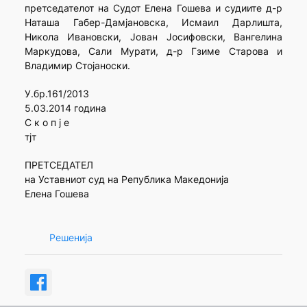
претседателот на Судот Елена Гошева и судиите д-р
Наташа Габер-Дамјановска, Исмаил Дарлишта,
Никола Ивановски, Јован Јосифовски, Вангелина
Маркудова, Сали Мурати, д-р Гзиме Старова и
Владимир Стојаноски.
У.бр.161/2013
5.03.2014 година
С к о п ј е
тјт
ПРЕТСЕДАТЕЛ
на Уставниот суд на Република Македонија
Елена Гошева
Решенија