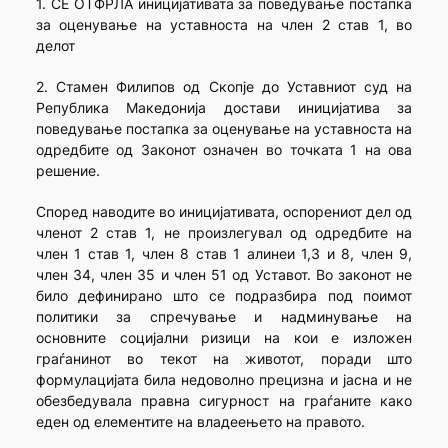
1. СЕ ОТФРЛА иницијативата за поведување постапка
за оценување на уставноста на член 2 став 1, во
делот
2. Стамен Филипов од Скопје до Уставниот суд на
Република Македонија достави иницијатива за
поведување постапка за оценување на уставноста на
одредбите од Законот означен во точката 1 на ова
решение.
Според наводите во иницијативата, оспорениот дел од
членот 2 став 1, не произлегувал од одредбите на
член 1 став 1, член 8 став 1 алинеи 1,3 и 8, член 9,
член 34, член 35 и член 51 од Уставот. Во законот не
било дефинирано што се подразбира под поимот
политики за спречување и надминување на
основните социјални ризици на кои е изложен
граѓанинот во текот на животот, поради што
формулацијата била недоволно прецизна и јасна и не
обезбедувала правна сигурност на граѓаните како
еден од елементите на владеењето на правото.