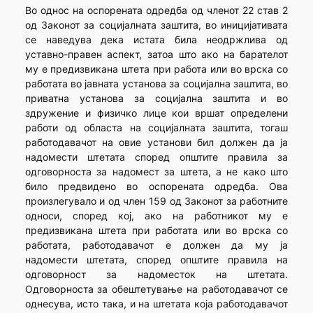
Во однос на оспорената одредба од членот 22 став 2
од Законот за социјалната заштита, во иницијативата
се наведува дека истата била неодржлива од
уставно-правен аспект, затоа што ако на барателот
му е предизвикана штета при работа или во врска со
работата во јавната установа за социјална заштита, во
приватна установа за социјална заштита и во
здружение и физичко лице кои вршат определени
работи од областа на социјалната заштита, тогаш
работодавачот на овие установи бил должен да ја
надомести штетата според општите правила за
одговорноста за надомест за штета, а не како што
било предвидено во оспорената одредба. Ова
произлегувало и од член 159 од Законот за работните
односи, според кој, ако на работникот му е
предизвикана штета при работата или во врска со
работата, работодавачот е должен да му ја
надомести штетата, според општите правила на
одговорност за надоместок на штетата.
Одговорноста за обештетување на работодавачот се
однесува, исто така, и на штетата која работодавачот