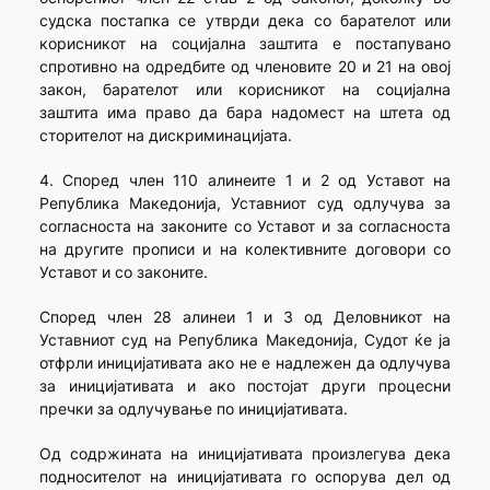
судска постапка се утврди дека со барателот или
корисникот на социјална заштита е постапувано
спротивно на одредбите од членовите 20 и 21 на овој
закон, барателот или корисникот на социјална
заштита има право да бара надомест на штета од
сторителот на дискриминацијата.
4. Според член 110 алинеите 1 и 2 од Уставот на
Република Македонија, Уставниот суд одлучува за
согласноста на законите со Уставот и за согласноста
на другите прописи и на колективните договори со
Уставот и со законите.
Според член 28 алинеи 1 и 3 од Деловникот на
Уставниот суд на Република Македонија, Судот ќе ја
отфрли иницијативата ако не е надлежен да одлучува
за иницијативата и ако постојат други процесни
пречки за одлучување по иницијативата.
Од содржината на иницијативата произлегува дека
подносителот на иницијативата го оспорува дел од