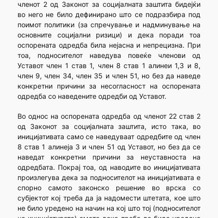
членот 2 од Законот за социјалната заштита бидејќи
во него не било дефинирано што се подразбира под
поимот политики (за спречување и надминување на
основните социјални ризици) и дека поради тоа
оспорената одредба била нејасна и непрецизна. При
тоа, подносителот наведува повеќе членови од
Уставот член 1 став 1, член 8 став 1 алинеи 1,3 и 8,
член 9, член 34, член 35 и член 51, но без да наведе
конкретни причини за несогласност на оспорената
одредба со наведените одредби од Уставот.
Во однос на оспорената одредба од членот 22 став 2
од Законот за социјалната заштита, исто така, во
иницијативата само се наведуваат одредбите од член
8 став 1 алинеја 3 и член 51 од Уставот, но без да се
наведат конкретни причини за неуставноста на
одредбата. Покрај тоа, од наводите во иницијативата
произлегува дека за подносителот на иницијативата е
спорно самото законско решение во врска со
субјектот кој треба да ја надомести штетата, кое што
не било уредено на начин на кој што тој (подносителот