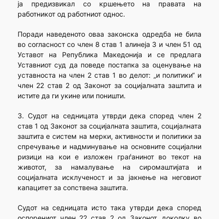
ја предизвикал со кршењето на правата на
работникот од работниот однос.
Поради наведеното оваа законска одредба не била
во согласност со член 8 став 1 алинеја 3 и член 51 од
Уставот на Република Македонија и се предлага
Уставниот суд да поведе постапка за оценување на
уставноста на член 2 став 1 во делот: „и политики“ и
член 22 став 2 од Законот за социјалната заштита и
истите да ги укине или поништи.
3. Судот на седницата утврди дека според член 2
став 1 од Законот за социјалната заштита, социјалната
заштита е систем на мерки, активности и политики за
спречување и надминување на основните социјални
ризици на кои е изложен граѓанинот во текот на
животот, за намалување на сиромаштијата и
социјалната исклученост и за јакнење на неговиот
капацитет за сопствена заштита.
Судот на седницата исто така утврди дека според
оспорениот член 22 став 2 од Законот, доколку во