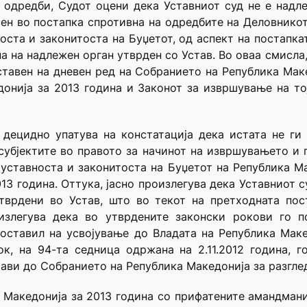
 одредби, Судот оцени дека Уставниот суд не е надл
ен во постапка спротивна на одредбите на Деловнико
носта и законитоста на Буџетот, од аспект на постапка
а на надлежен орган утврден со Устав. Во оваа смисла
ставен на дневен ред на Собранието на Република Маке
онија за 2013 година и Законот за извршување на то
, децидно упатува на констатација дека истата не ги
 субјектите во правото за начинот на извршувањето и 
 уставноста и законитоста на Буџетот на Република М
13 година. Оттука, јасно произлегува дека Уставниот 
тврдени во Устав, што во текот на претходната пос
излегува дека во утврдените законски рокови го п
доставил на усвојување до Владата на Република Маке
к, на 94-та седница одржана на 2.11.2012 година, 
тави до Собранието на Република Македонија за разгле
 Македонија за 2013 година со прифатените амандмани