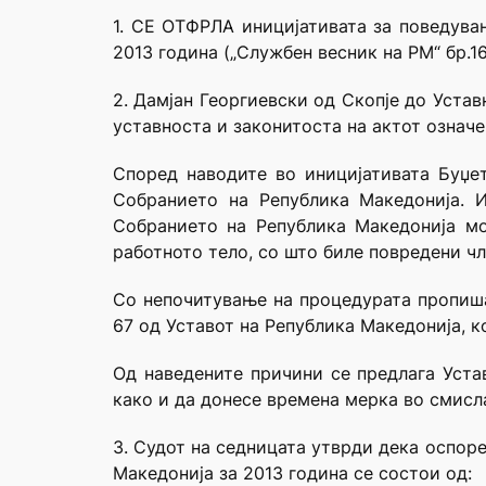
1. СЕ ОТФРЛА иницијативата за поведува
2013 година („Службен весник на РМ“ бр.16
2. Дамјан Георгиевски од Скопје до Уста
уставноста и законитоста на актот означе
Според наводите во иницијативата Буџе
Собранието на Република Македонија. 
Собранието на Република Македонија мо
работното тело, со што биле повредени чл
Со непочитување на процедурата пропишан
67 од Уставот на Република Македонија, 
Од наведените причини се предлага Уста
како и да донесе времена мерка во смисла
3. Судот на седницата утврди дека оспоре
Македонија за 2013 година се состои од: