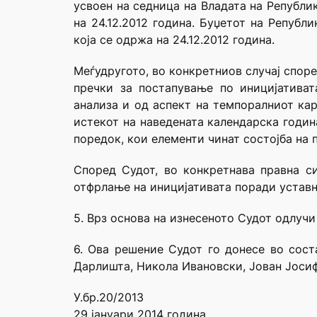
усвоен на седница на Владата на Републи
на 24.12.2012 година. Буџетот на Републ
која се одржа на 24.12.2012 година.
Меѓудругото, во конкретниов случај споре
пречки за постапување по иницијатива
анализа и од аспект на темпоралниот кар
истекот на наведената календарска годин
поредок, кои елементи чинат состојба на
Според Судот, во конкретнава правна си
отфрлање на иницијативата поради уставн
5. Врз основа на изнесеното Судот одлучи
6. Ова решение Судот го донесе во сост
Дарлишта, Никола Ивановски, Јован Јосиф
У.бр.20/2013
29 јануари 2014 година