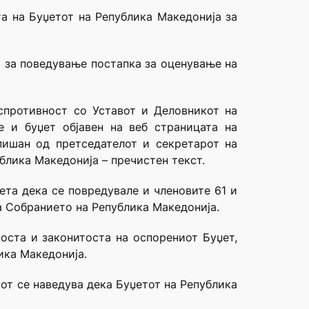
а на Буџетот на Република Македонија за
а за поведување постапка за оценување на
спротивност со Уставот и Деловникот на
 и буџет објавен на веб страницата на
пишан од претседателот и секретарот на
блика Македонија – пречистен текст.
ета дека се повредувале и членовите 61 и
а Собранието на Република Македонија.
оста и законитоста на оспорениот Буџет,
ика Македонија.
иот се наведува дека Буџетот на Република