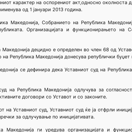
ниот карактер на оспорениот акт,односно околноста де
рименува од 1 јануари 2013 година.
лика Македонија, Собранието на Република Македониј
публиката. Организацијата и функционирањето на 
акедонија децидно е определен во член 68 од Уставот,
о на Република Македонија донесува републички буџет 
едонија се дефинира дека Уставниот суд на Република 
суд на Република Македонија одлучува за согласнос
ктивните договори со Уставот и со законите.
т на Уставниот суд, Уставниот суд ќе ја отфрли иници
пречки за одлучување по иницијативата.
а Македонија ги уредува организацијата и функц