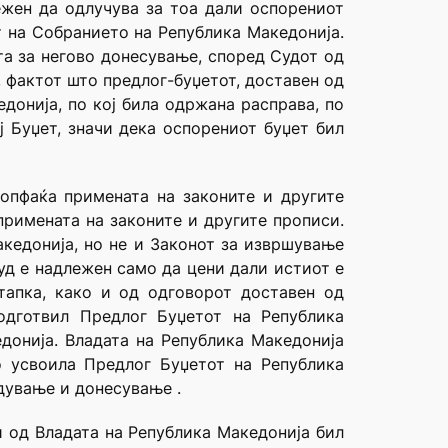
ежен да одлучува за тоа дали оспорениот
т на Собранието на Република Македонија.
та за негово донесување, според Судот од
, фактот што предлог-буџетот, доставен од
донија, по кој била одржана расправа, по
ј Буџет, значи дека оспорениот буџет бил
 опфаќа примената на законите и другите
примената на законите и другите прописи.
акедонија, но не и Законот за извршување
суд е надлежен само да цени дали истиот е
тапка, како и од одговорот доставен од
одготвил Предлог Буџетот на Република
донија. Владата на Република Македонија
го усвоила Предлог Буџетот на Република
дување и донесување .
 од Владата на Република Македонија бил