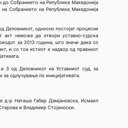
ен до Собранието на Република Македонија
ца на Собранието на Република Македонија
 од Деловникот, односно постојат процесни
т акт неможе да отвори уставно-судска
риодот за 2013 година, што значи дека со
кт, и со тоа истиот е надвор од правниот
јативата.
 и 3 од Деловникот на Уставниот суд, за
 за одлучување по иницијативата.
те д-р Наташа Габер Дамјановска, Исмаил
Старова и Владимир Стојаноски.