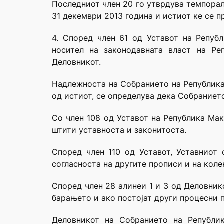
Последниот член 20 го утврдува темпорал
31 декември 2013 година и истиот ке се п
4. Според член 61 од Уставот на Репуб
носител на законодавната власт на Ре
Деловникот.
Надлежноста на Собранието на Република М
од истиот, се определува дека Собраниет
Со член 108 од Уставот на Република Мак
штити уставноста и законитоста.
Според член 110 од Уставот, Уставниот 
согласноста на другите прописи и на коле
Според член 28 алинеи 1 и 3 од Деловнико
барањето и ако постојат други процесни 
Деловникот на Собранието на Републик