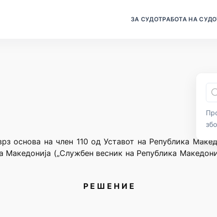
ЗА СУДОТ
РАБОТА НА СУДО
Про
зб
врз основа на член 110 од Уставот на Република Македо
а Македонија („Службен весник на Република Македонија
Р Е Ш Е Н И Е