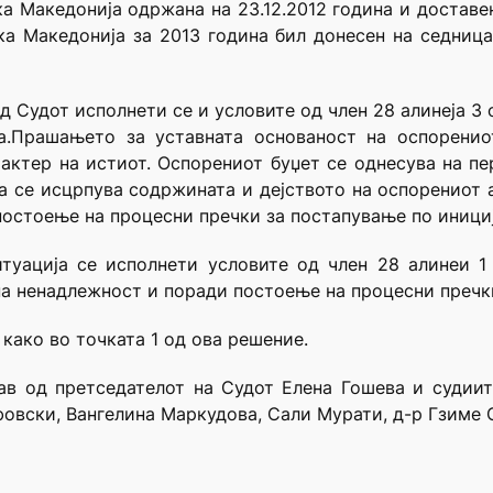
ка Македонија одржана на 23.12.2012 година и достав
ика Македонија за 2013 година бил донесен на седни
д Судот исполнети се и условите од член 28 алинеја 3
та.Прашањето за уставната основаност на оспоренио
актер на истиот. Оспорениот буџет се однесува на пе
а се исцрпува содржината и дејството на оспорениот а
 постоење на процесни пречки за постапување по иници
туација се исполнети условите од член 28 алинеи 1
а ненадлежност и поради постоење на процесни пречки
 како во точката 1 од ова решение.
ав од претседателот на Судот Елена Гошева и судии
овски, Вангелина Маркудова, Сали Мурати, д-р Гзиме 