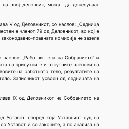
е на овој деловник, можат да донесуваат
ава V од Деловникот, со наслов: „Седница
местен е членот 79 од Деловникот, во кој е
 законодавно-правната комисија не зазеле
о наслов: „Работни тела на Собранието“ и
ата на присутните и отсутните членови на
вовите на работното тело, резултатите на
тело. Записникот усвоен од седницата на
Глава IX од Деловникот на Собранието на
д Уставот, според која Уставниот суд на
о Уставот и со законите, а по анализа на