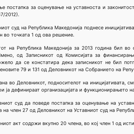
ње постапка за оценување на уставноста и законитост
7/2012).
вниот суд на Република Македонија поднесе иницијатив
н во точката 1 од ова решение.
тот на Република Македонија за 2013 година бил во 
Имено, од Записникот од Комисијата за финансирање
жело да се констатира дека записникот не бил пот
еновите 79 и 131 од Деловникот на Собранието на Репу
а во Деловникот, подносителот на иницијативата, см
кои ја дефинираат организацијата и функционирањето н
вниот суд да поведе постапка за оценување на уставн
 на член 27 од Деловникот на Уставниот суд на Републ
ниот акт содржи вкупно 20 члена, во кој член 1 од ист