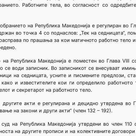
анието. Работните тела, во согласност со одредбит
бранието на Република Македонија е регулиран во Гл
одржан во точка 4 со поднаслов: „Тек на седницата“, по
асправа по прашања за кои матичното работно тело и
редено.
на Република Македонија е поместен во Глава VIII с
ло се води записник. Во записникот се внесуваат имињ
ици на седницата, усните и писмените предлози, ста
 како и известителите кои ги определило работното 
елот и секретарот на работното тело.
 другите акти е регулирана и децидно утврдена во 
ање на закони и други акти“ (член 132 – 192).
 суд на Република Македонија утврдени во член 110 о
носта на другите прописи и на колективните договори с