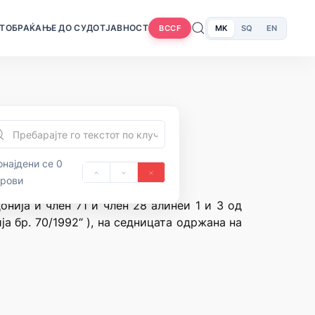
Т
ОБРАЌАЊЕ ДО СУДОТ
ЈАВНОСТ
MK
SQ
EN
BCCF
најдени се 0
орови
нија и член 71 и член 28 алинеи 1 и 3 од
 бр. 70/1992“ ), на седницата одржана на