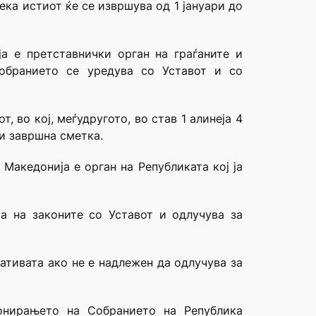
ка истиот ќе се извршува од 1 јануари до
а е претставнички орган на граѓаните и
Собранието се уредува со Уставот и со
 во кој, меѓудругото, во став 1 алинеја 4
и завршна сметка.
Македонија е орган на Републиката кој ја
та на законите со Уставот и одлучува за
јативата ако не е надлежен да одлучува за
ионирањето на Собранието на Република