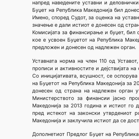
напред наведените уставни и деловнички
Буџет на Република Македонија бил донес
Имено, според Судот, за оценка на устав
значење е дали истиот е донесен од стран
Комисијата за финансирање и буџет, бил 
кое е усвоен Буџетот на Република Макед
предложен и донесен од надлежен орган.
Уставната норма на член 110 од Уставот
прописи и активностите и дејствијата на
Со иницијативата, всушност, се оспорува
на Буџетот на Република Македонија за 20
донесен од страна на надлежен орган у
Министерството за финансии јасно про
Македонија за 2013 година и истиот го 
пред истекот на законски утврдениот ро
Македонија и заклучила истиот да се дос
Дополнетиот Предлог Буџет на Република