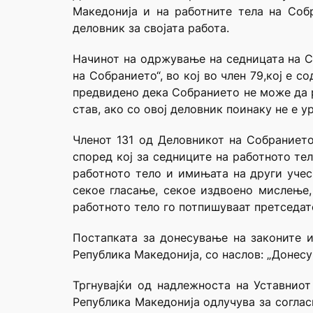
Македонија и на работните тела на Собр
деловник за својата работа.
Начинот на одржување на седницата на Со
на Собранието“, во кој во член 79,кој е с
предвидено дека Собранието не може да р
став, ако со овој деловник поинаку не е у
Членот 131 од Деловникот на Собранието 
според кој за седниците на работното те
работното тело и имињата на други учесн
секое гласање, секое издвоено мислење,
работното тело го потпишуваат претседат
Постапката за донесување на законите и
Република Македонија, со наслов: „Донесув
Тргнувајќи од надлежноста на Уставниот
Република Македонија одлучува за соглас