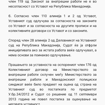
член 119 од Законот за внатрешни работи не е во
несогласност со Уставот на Република Македонија.
6. Согласно член 110 алинеја 1 и 2 од Уставот,
Уставниот суд одлучува за согласноста на законите
со Уставот и за согласноста на другите прописи и на
колективните договори со Уставот и со законите.
Според член 28 алинеја 2 од Деловникот на Уставниот
суд на Република Македонија, Судот ќе ја отфрли
иницијативата ако за истата работа веќе одлучувал, а
нема основи за поинакво одлучување.
Прашањето за уставноста на оспорениот член 176 од
Колективниот договор на Министерството за
внатрешни работи склучен меѓу Министерството за
внатрешни работи и Македонскиот полициски
синдикат веќе било предмет на оцена од страна на
Уставниот суд во постапката по предметот
У.бр.34/2012 и Судот со решение од 11 септември
2013 година не повел постапка за оценување на
неговата уставност.