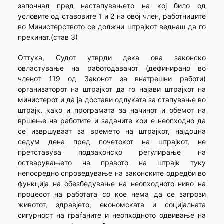
започнал пред настапувањето на кој било од
условите од ставовите 1 и 2 на овој член, работниците
во Министерството се должни штрајкот веднаш да го
прекинат.(став 3)
Оттука, Судот утврди дека ова законско
овластување на работодавачот (дефинирано во
членот 119 од Законот за внатрешни работи)
организаторот на штрајкот да го најави штрајкот на
министерот и да ја достави одлуката за стапување во
штрајк, како и програмата за начинот и обемот на
вршење на работите и задачите кои е неопходно да
се извршуваат за времето на штрајкот, најдоцна
седум дена пред почетокот на штрајкот, не
претставува подзаконско регулирање на
остварувањето на правото на штрајк туку
непосредно спроведување на законските одредби во
функција на обезбедување на неопходното ниво на
процесот на работата со кое нема да се загрози
животот, здравјето, економската и социјалната
сигурност на граѓаните и неопходното одвивање на