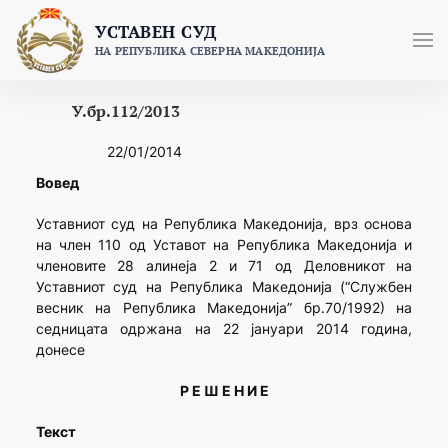
Skip
УСТАВЕН СУД
to
НА РЕПУБЛИКА СЕВЕРНА МАКЕДОНИЈА
content
У.бр.112/2013
22/01/2014
Вовед
Уставниот суд на Република Македонија, врз основа
на член 110 од Уставот на Република Македонија и
членовите 28 алинеja 2 и 71 од Деловникот на
Уставниот суд на Република Македонија (“Службен
весник на Република Македонија” бр.70/1992) на
седницата одржана на 22 јануари 2014 година,
донесе
Р Е Ш Е Н И Е
Текст