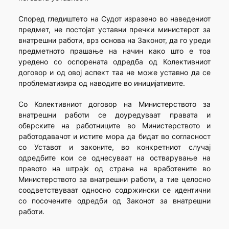
Според гледиштето на Судот изразено во наведениот
предмет, не постојат уставни пречки министерот за
внатрешни работи, врз основа на Законот, да го уреди
предметното прашање на начин како што е тоа
уредено со оспорената одредба од Колективниот
договор и од овој аспект таа не може уставно да се
проблематизира од наводите во иницијативите.
Со Колективниот договор на Министерството за
внатрешни работи се доуредуваат правата и
обврските на работниците во Министерството и
работодавачот и истите мора да бидат во согласност
со Уставот и законите, во конкретниот случај
одредбите кои се однесуваат на остварување на
правото на штрајк од страна на вработените во
Министерството за внатрешни работи, а тие целосно
соодветствуваат односно содржински се идентични
со посочените одредби од Законот за внатрешни
работи.