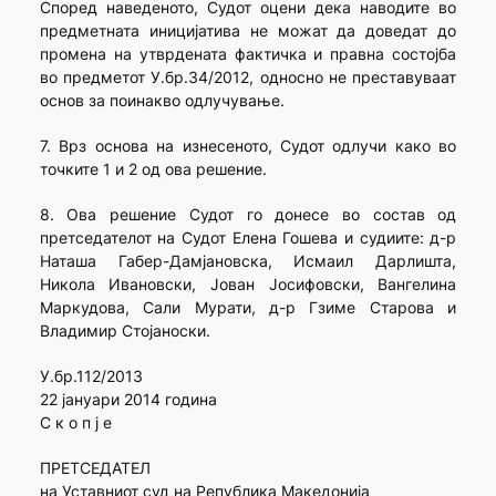
Според наведеното, Судот оцени дека наводите во
предметната иницијатива не можат да доведат до
промена на утврдената фактичка и правна состојба
во предметот У.бр.34/2012, односно не преставуваат
основ за поинакво одлучување.
7. Врз основа на изнесеното, Судот одлучи како во
точките 1 и 2 од ова решение.
8. Ова решение Судот го донесе во состав од
претседателот на Судот Елена Гошева и судиите: д-р
Наташа Габер-Дамјановска, Исмаил Дарлишта,
Никола Ивановски, Јован Јосифовски, Вангелина
Маркудова, Сали Мурати, д-р Гзиме Старова и
Владимир Стојаноски.
У.бр.112/2013
22 јануари 2014 година
С к о п ј е
ПРЕТСЕДАТЕЛ
на Уставниот суд на Република Македонија