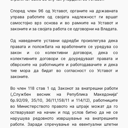
Според член 96 од Уставот, органите на државната
управа работите од својата надлежност ги вршат
самостојно врз основа и во рамките на Уставот и
законите и за својата работа се одговорни на Владата.
Од наведените уставни одредби произлегува дека
правата и положбата на вработените се уредува со
закон и со колективни договори, дека со
колективните договори се доуредуваат правата и
обврските на работниците и работодавачите и дека
тие мора да бидат во согласност со Уставот и
законите.
Во член 118 став 1 од Законот за внатрешни работи
(„Службен весник на Република Македонија“
бр.92/09, 35/10, 36/11,158/11 и 114/12), работниците
во Министерството правото на штрајк можат да го
остваруваат на начин и под услов битно да не се
нарушува редовното извршување на внатрешните
работи. Заради спречување на евентуални штетни