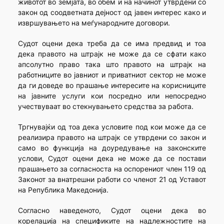
животот во земјата, во обем и на начинот утврдени со
закон од соодветната дејност од јавен интерес како и
извршувањето на меѓународните договори.
Судот оцени дека треба да се има предвид и тоа
дека правото на штрајк не може да се сфати како
апсолутно право така што правото на штрајк на
работниците во јавниот и приватниот сектор не може
да ги доведе во прашање интересите на корисниците
на јавните услуги кои посредно или непосредно
учествуваат во стекнувањето средства за работа.
Тргнувајќи од тоа дека условите под кои може да се
реализира правото на штрајк се утврдени со закон и
само во функција на доуредување на законските
услови, Судот оцени дека не може да се постави
прашањето за согласноста на оспорениот член 119 од
Законот за внатрешни работи со членот 21 од Уставот
на Република Македонија.
Согласно наведеното, Судот оцени дека во
корелација на спецификите на надлежностите на