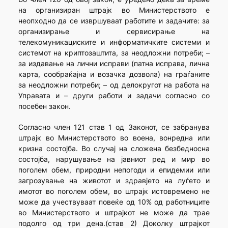
на организиран штрајк во Министерството е
неопходно да се извршуваат работите и задачите: за
организирање и сервисирање на
телекомуникациските и информатичките системи и
системот на криптозаштита, за неодложни потреби; –
за издавање на лични исправи (патна исправа, лична
карта, сообраќајна и возачка дозвола) на граѓаните
за неодложни потреби; – од делокругот на работа на
Управата и – други работи и задачи согласно со
посебен закон.
Согласно член 121 став 1 од Законот, се забранува
штрајк во Министерството во воена, вонредна или
кризна состојба. Во случај на сложена безбедносна
состојба, нарушување на јавниот ред и мир во
поголем обем, природни непогоди и епидемии или
загрозување на животот и здравјето на луѓето и
имотот во поголем обем, во штрајк истовремено не
може да учествуваат повеќе од 10% од работниците
во Министерството и штрајкот не може да трае
подолго од три дена.(став 2) Доколку штрајкот