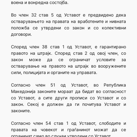
воена и вонредна состојба.
Во член 32 став 5 од Уставот е предвидено дека
остварувањето на правата на вработените и нивната
положба се утврдени со закон и со колективни
договори.
Според член 38 став 1 од Уставот, е гарантирано
правото на штрајк. Според став 2 од овој член, со
закон може да се ограничат условите за
остварување на правото на штрајк во вооружените
сили, полицијата и органите на управата.
Согласно член 51 од Уставот, во Република
Македонија законите мораат да бидат во согласност
со Уставот, а сите други прописи со Уставот и со
закон. Секој е должен да ги почитува Уставот и
законите.
Согласно член 54 став 1 од Уставот, слободите и
правата на човекот и граѓанинот можат да се
ограничат само во случаи утврдени со Уставот.