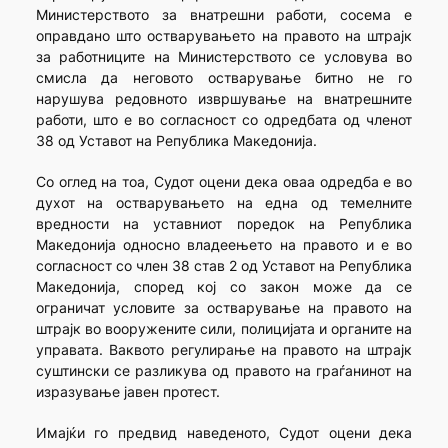
Министерството за внатрешни работи, сосема е
оправдано што остварувањето на правото на штрајк
за работниците на Министерството се условува во
смисла да неговото остварување битно не го
нарушува редовното извршување на внатрешните
работи, што е во согласност со одредбата од членот
38 од Уставот на Република Македонија.
Со оглед на тоа, Судот оцени дека оваа одредба е во
духот на остварувањето на една од темелните
вредности на уставниот поредок на Република
Македонија односно владеењето на правото и е во
согласност со член 38 став 2 од Уставот на Република
Македонија, според кој со закон може да се
ограничат условите за остварување на правото на
штрајк во вооружените сили, полицијата и органите на
управата. Ваквото регулирање на правото на штрајк
суштински се разликува од правото на граѓанинот на
изразување јавен протест.
Имајќи го предвид наведеното, Судот оцени дека