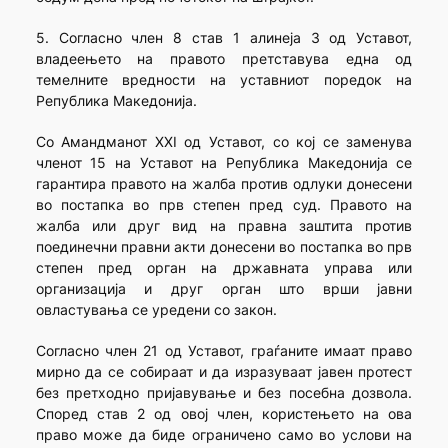
5. Согласно член 8 став 1 алинеја 3 од Уставот,
владеењето на правото претставува една од
темелните вредности на уставниот поредок на
Република Македонија.
Со Амандманот XXI од Уставот, со кој се заменува
членот 15 на Уставот на Република Македонија се
гарантира правото на жалба против одлуки донесени
во постапка во прв степен пред суд. Правото на
жалба или друг вид на правна заштита против
поединечни правни акти донесени во постапка во прв
степен пред орган на државната управа или
организација и друг орган што врши јавни
овластувања се уредени со закон.
Согласно член 21 од Уставот, граѓаните имаат право
мирно да се собираат и да изразуваат јавен протест
без претходно пријавување и без посебна дозвола.
Според став 2 од овој член, користењето на ова
право може да биде ограничено само во услови на