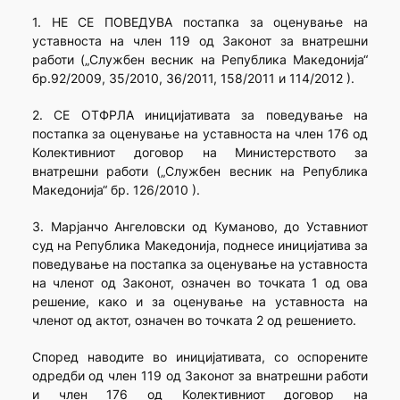
1. НЕ СЕ ПОВЕДУВА постапка за оценување на
уставноста на член 119 од Законот за внатрешни
работи („Службен весник на Република Македонија“
бр.92/2009, 35/2010, 36/2011, 158/2011 и 114/2012 ).
2. СЕ ОТФРЛА иницијативата за поведување на
постапка за оценување на уставноста на член 176 од
Колективниот договор на Министерството за
внатрешни работи („Службен весник на Република
Македонија“ бр. 126/2010 ).
3. Марјанчо Ангеловски од Куманово, до Уставниот
суд на Република Македонија, поднесе иницијатива за
поведување на постапка за оценување на уставноста
на членот од Законот, означен во точката 1 од ова
решение, како и за оценување на уставноста на
членот од актот, означен во точката 2 од решението.
Според наводите во иницијативата, со оспорените
одредби од член 119 од Законот за внатрешни работи
и член 176 од Колективниот договор на