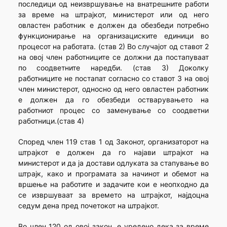
последици од неизвршување на внатрешните работи
за време на штрајкот, министерот или од него
овластен работник е должен да обезбеди потребно
функционирање на организациските единици во
процесот на работата. (став 2) Во случајот од ставот 2
на овој член работниците се должни да постапуваат
по соодветните наредби. (став 3) Доколку
работниците не постапат согласно со ставот 3 на овој
член министерот, односно од него овластен работник
е должен да го обезбеди остварувањето на
работниот процес со заменување со соодветни
работници.(став 4)
Според член 119 став 1 од Законот, организаторот на
штрајкот е должен да го најави штрајкот на
министерот и да ја достави одлуката за стапување во
штрајк, како и програмата за начинот и обемот на
вршење на работите и задачите кои е неопходно да
се извршуваат за времето на штрајкот, најдоцна
седум дена пред почетокот на штрајкот.
Во член 120 од овој закон, е уредено дека за време