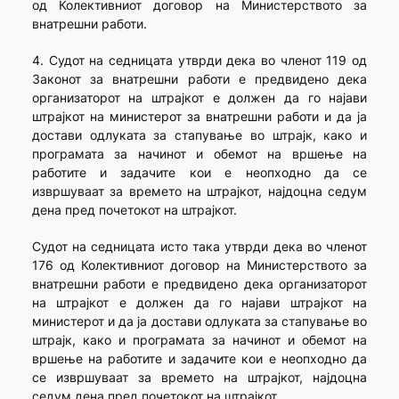
од Колективниот договор на Министерството за
внатрешни работи.
4. Судот на седницата утврди дека во членот 119 од
Законот за внатрешни работи е предвидено дека
организаторот на штрајкот е должен да го најави
штрајкот на министерот за внатрешни работи и да ја
достави одлуката за стапување во штрајк, како и
програмата за начинот и обемот на вршење на
работите и задачите кои е неопходно да се
извршуваат за времето на штрајкот, најдоцна седум
дена пред почетокот на штрајкот.
Судот на седницата исто така утврди дека во членот
176 од Колективниот договор на Министерството за
внатрешни работи е предвидено дека организаторот
на штрајкот е должен да го најави штрајкот на
министерот и да ја достави одлуката за стапување во
штрајк, како и програмата за начинот и обемот на
вршење на работите и задачите кои е неопходно да
се извршуваат за времето на штрајкот, најдоцна
седум дена пред почетокот на штрајкот.