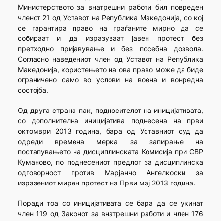
Министерството за внатрешни работи бил повреден
членот 21 од Уставот на Република Македонија, со кој
се гарантира право на граѓаните мирно да се
собираат и да изразуваат јавен протест без
претходно пријавување и без посебна дозвола.
Согласно наведениот член од Уставот на Република
Македонија, користењето на ова право може да биде
ограничено само во услови на воена и вонредна
состојба.
Од друга страна пак, подносителот на иницијативата,
со дополнителна иницијатива поднесена на први
октомври 2013 година, бара од Уставниот суд да
одреди времена мерка за запирање на
постапувањето на дисциплинската Комисија при СВР
Куманово, по поднесениот предлог за дисциплинска
одговорност против Марјанчо Ангелкоски за
изразениот мирен протест на Први мај 2013 година.
Поради тоа со иницијативата се бара да се укинат
член 119 од Законот за внатрешни работи и член 176