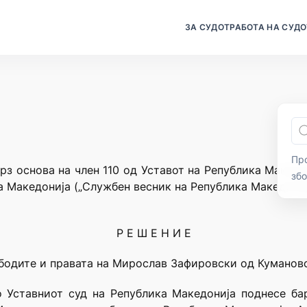
ЗА СУДОТ
РАБОТА НА СУДО
Про
рз основа на член 110 од Уставот на Република Македон
зб
а Македонија („Службен весник на Република Македонија
Р Е Ш Е Н И Е
бодите и правата на Мирослав Зафировски од Куманов
 Уставниот суд на Република Македонија поднесе бар