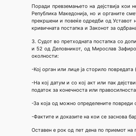
Поради превземањето на дејствија кои н
Република Македонија, но и органите сме
прекршени и повеќе одредби од Уставот н
кривичната постапка и Законот за одбрана
3. Судот во претходната постапка со допис
и 52 од Деловникот, од Мирослав Зафиро
околности:
-Кој орган или лице ја сторило повредата
-На кој датум и со кој акт или пак дејст
податок за конечноста или правосилноста 
-За која од можно определените повреди од
-Фактите и доказите на кои се заснова ба
Оставен е рок од пет дена по приемот на