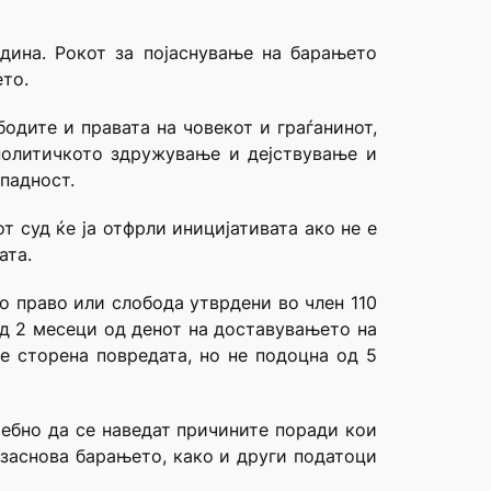
одина. Рокот за појаснување на барањето
ето.
бодите и правата на човекот и граѓанинот,
 политичкото здружување и дејствување и
ипадност.
т суд ќе ја отфрли иницијативата ако не е
ата.
но право или слобода утврдени во член 110
од 2 месеци од денот на доставувањето на
е сторена повредата, но не подоцна од 5
ребно да се наведат причините поради кои
е заснова барањето, како и други податоци