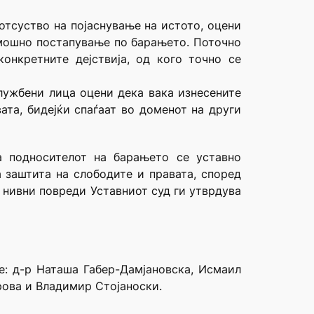
 отсуство на појаснување на истото, оцени
амошно постапување по барањето. Поточно
онкретните дејствија, од кого точно се
службени лица оцени дека вака изнесените
та, бидејќи спаѓаат во доменот на други
а подносителот на барањето се уставно
 заштита на слободите и правата, според
е нивни повреди Уставниот суд ги утврдува
е: д-р Наташа Габер-Дамјановска, Исмаил
рова и Владимир Стојаноски.