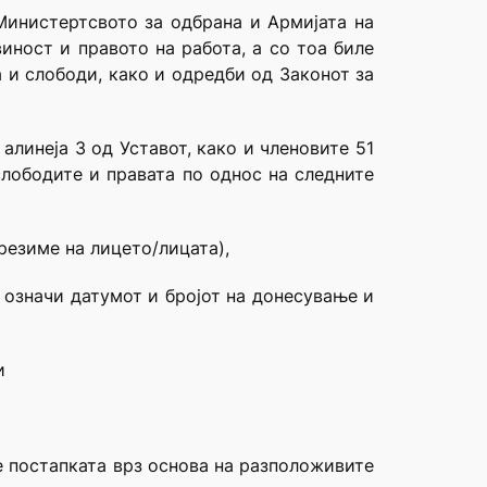
Министертсвото за одбрана и Армијата на
иност и правото на работа, а со тоа биле
 и слободи, како и одредби од Законот за
 алинеја 3 од Уставот, како и членовите 51
лободите и правата по однос на следните
презиме на лицето/лицата),
е означи датумот и бројот на донесување и
и
е постапката врз основа на разположивите