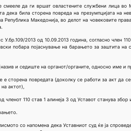
е смееле да ги вршат овластените службени лица во 
та дека била сторена повреда на презумпцијата на нев
а Република Македонија, во делот на човековите права
.
 У.бр.109/2013 од 10.09.2013 година, согласно член 110
вски побара појаснување на барањето за заштита на с
 (назив и седиште на органот/органите, односно име и 
вие е сторена повредата (доколку се работи за акт да с
на актот),
 членот 110 став 1 алинеја 3 од Уставот станува збор 
рањето.
 писмото со напомена дека Уставниот суд ќе ја спровед