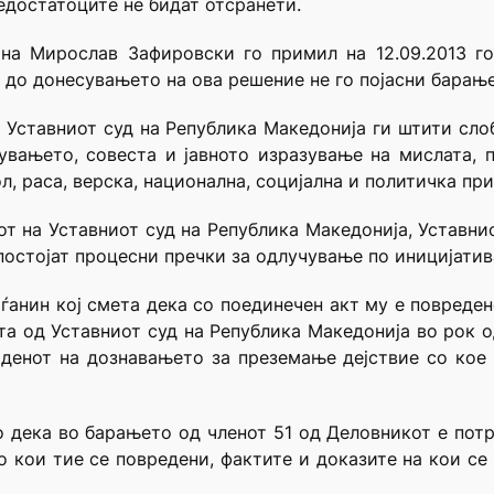
едостатоците не бидат отсранети.
дина Мирослав Зафировски го примил на 12.09.2013 г
се до донесувањето на ова решение не го појасни барањ
т, Уставниот суд на Република Македонија ги штити сло
увањето, совеста и јавното изразување на мислата,
л, раса, верска, национална, социјална и политичка пр
т на Уставниот суд на Република Македонија, Уставнио
постојат процесни пречки за одлучување по иницијатив
аѓанин кој смета дека со поединечен акт му е повреде
ита од Уставниот суд на Република Македонија во рок 
 денот на дознавањето за преземање дејствие со кое 
 дека во барањето од членот 51 од Деловникот е пот
со кои тие се повредени, фактите и доказите на кои с