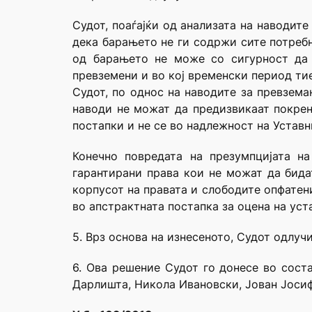
Судот, поаѓајќи од анализата на наводите
дека барањето не ги содржи сите потреб
од барањето не може со сигурност да с
превземени и во кој временски период тие
Судот, по однос на наводите за превзема
наводи не можат да предизвикаат покрен
постапки и не се во надлежност на Уставн
Конечно повредата на презумпцијата н
гарантирани права кои не можат да бида
корпусот на правата и слободите опфатени
во апстрактната постапка за оцена на уст
5. Врз основа на изнесеното, Судот одлучи
6. Ова решение Судот го донесе во сост
Дарлишта, Никола Ивановски, Јован Јосиф