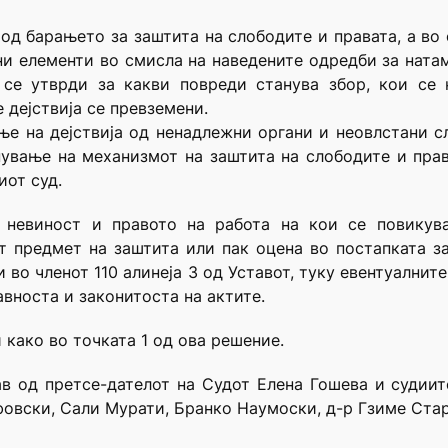
 од барањето за заштита на слободите и правата, а во
ни елементи во смисла на наведените одредби за нат
е утврди за какви повреди станува збор, кои се к
 дејствија се превземени.
ње на дејствија од ненадлежни органи и неовлстани 
ување на механизмот на заштита на слободите и права
иот суд.
а невиност и правото на работа на кои се повикув
т предмет на заштита или пак оцена во постапката за
 во членот 110 алинеја 3 од Уставот, туку евентуалнит
авноста и законитоста на актите.
 како во точката 1 од ова решение.
ав од претсе-дателот на Судот Елена Гошева и судиит
овски, Сали Мурати, Бранко Наумоски, д-р Гзиме Ста