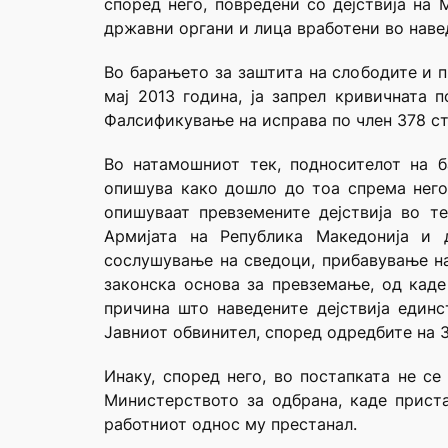
според него, повредени со дејствија на
државни органи и лица вработени во наве
Во барањето за заштита на слободите и п
мај 2013 година, ја запрел кривичната 
Фалсификување на исправа по член 378 ста
Во натамошниот тек, подносителот на б
опишува како дошло до тоа спрема него 
опишуваат превземените дејствија во т
Армијата на Република Македонија и 
сослушување на сведоци, прибавување на 
законска основа за превземање, од каде
причина што наведените дејствија един
Јавниот обвинител, според одредбите на З
Инаку, според него, во постапката не с
Министерството за одбрана, каде приста
работниот однос му престанал.