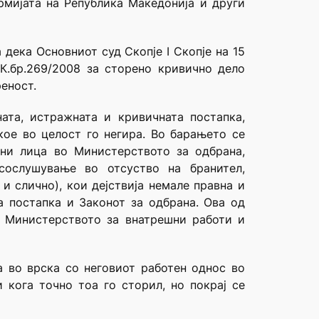
рмијата на Република Македонија и други
дека Основниот суд Скопје I Скопје на 15
 К.бр.269/2008 за сторено кривично дело
реност.
ата, истражната и кривичната постапка,
кое во целост го негира. Во барањето се
рни лица во Министерството за одбрана,
сослушување во отсуство на бранител,
и слично), кои дејствија немале правна и
а постапка и Законот за одбрана. Ова од
о Министерството за внатрешни работи и
а во врска со неговиот работен однос во
 кога точно тоа го сторил, но покрај се