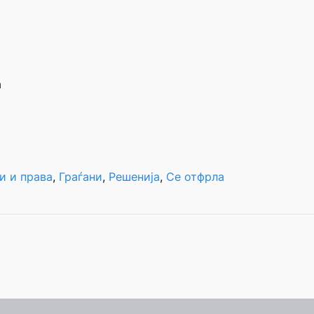
а
и и права
, 
Граѓани
, 
Решенија
, 
Се отфрла