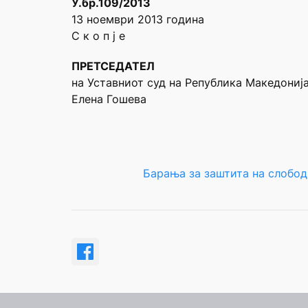
У.бр.109/2013
13 ноември 2013 година
С к о п ј е
ПРЕТСЕДАТЕЛ
на Уставниот суд на Република Македониј
Елена Гошева
Барања за заштита на слобод