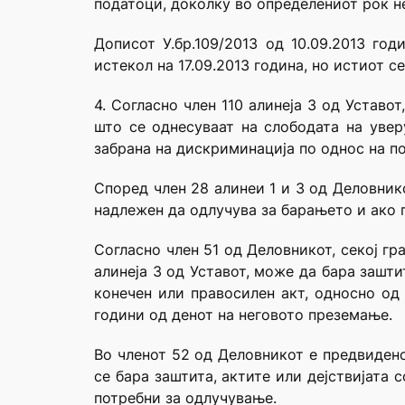
податоци, доколку во определениот рок н
Дописот У.бр.109/2013 од 10.09.2013 го
истекол на 17.09.2013 година, но истиот 
4. Согласно член 110 алинеја 3 од Уставо
што се однесуваат на слободата на увер
забрана на дискриминација по однос на по
Според член 28 алинеи 1 и 3 од Деловнико
надлежен да одлучува за барањето и ако 
Согласно член 51 од Деловникот, секој гр
алинеја 3 од Уставот, може да бара зашт
конечен или правосилен акт, односно од
години од денот на неговото преземање.
Во членот 52 од Деловникот е предвидено
се бара заштита, актите или дејствијата 
потребни за одлучување.