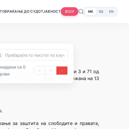
Т
ОБРАЌАЊЕ ДО СУДОТ
ЈАВНОСТ
MK
SQ
EN
BCCF
најдени се 0
ија и членовите 28 алинеи и 1 и 3 и 71 од
орови
“ бр.70/1992) на седницата одржана на 13
о.
ање за заштита на слободите и правата,