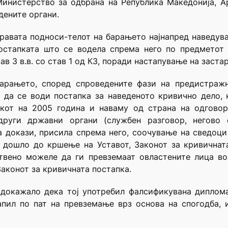
 Министерство за одбрана на Република Македонија, А
дените органи.
равата подноси-телот на барањето најнапред наведува 
постапката што се водела спрема него по предметот
в 3 в.в. со став 1 од КЗ, поради настапување на заста
арањето, според спроведените фази на предистражн
да се води постапка за наведеното кривично дело, 
екот на 2005 година и наваму од страна на одгово
други државни органи (службен разговор, негово 
докази, присила спрема него, соочување на сведоци 
 дошло до кршење на Уставот, Законот за кривичнат
ствено можеле да ги превземаат овластените лица в
аконот за кривичната постапка.
е докажало дека тој употребил фалсификувана диплом
пил по пат на превземање врз основа на спогодба, и