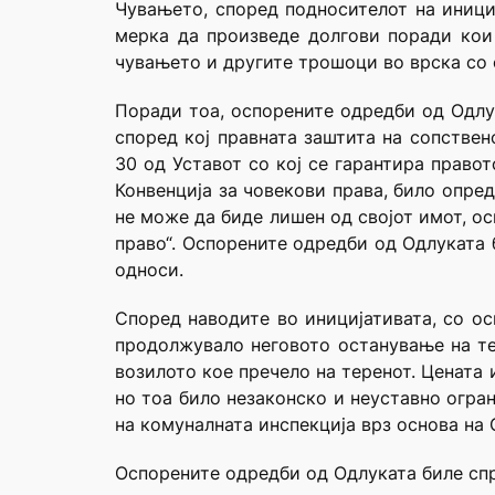
Чувањето, според подносителот на иници
мерка да произведе долгови поради кои 
чувањето и другите трошоци во врска со 
Поради тоа, оспорените одредби од Одлук
според кој правната заштита на сопствен
30 од Уставот со кој се гарантира право
Конвенција за човекови права, било опре
не може да биде лишен од својот имот, о
право“. Оспорените одредби од Одлуката 
односи.
Според наводите во иницијативата, со о
продолжувало неговото останување на те
возилото кое пречело на теренот. Цената 
но тоа било незаконско и неуставно огран
на комуналната инспекција врз основа на О
Оспорените одредби од Одлуката биле спро