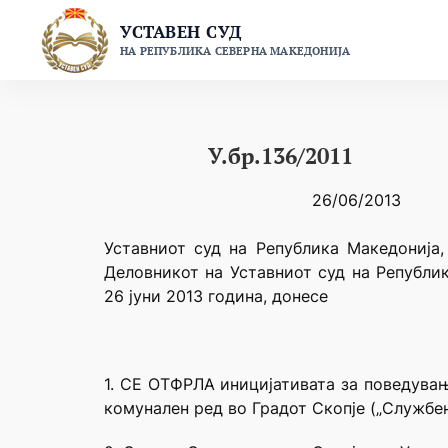
Skip
УСТАВЕН СУД
to
НА РЕПУБЛИКА СЕВЕРНА МАКЕДОНИЈА
content
У.бр.136/2011
26/06/2013
Уставниот суд на Република Македонија,
Деловникот на Уставниот суд на Републик
26 јуни 2013 година, донесе
1. СЕ ОТФРЛА иницијативата за поведувањ
комунален ред во Градот Скопје („Службен 