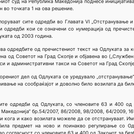
вниот суд на Република Македонија поднесe иницијатив
н во точката 1 на ова решение.
поруваат сите одредби во Главата VI „Отстранување 
и одредби кои се означени со нумерација од пречист
уката од 2003 година.
ва одредбите од пречистениот текст на Одлуката за ко
а од Советот на Град Скопје и објавена во („Службен гл
си и административни такси на Советот на Град Скопје
орениот дел од Одлуката се уредувало „отстранување“
вивање на сообраќајот и доволно било возилата да би
ите одредби од Одлуката, со членовите 63 и 400 од 
Македонија“ бр.54/2007, 86/2008, 98/2008, 64/2009, 161
и кога и како возилата можеле да се отстрануваат. Им
о била предмет на ново и поинакво регулирање со Од
о согласност со членовите 63 и 400 од Законот за без