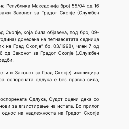
на Република Македонија број 55/04 од 16
 важи Законот за Градот Скопје (Службен
Скопје, која била објавена, под број 09-
 година) донесена на петнаесетата седница
к на Град Скопје“ бр. 03/1998), член 7 од
 6 од Законот за Градот Скопје („Службен
редби.
ости и Законот за Град Скопје) имплицира
оа оспорената одлука е без правна сила,
 оспорената Одлука, Судот оцени дека со
нови за егзистирање на истата. Во прилог
 однос на надлежноста на Градот Скопје