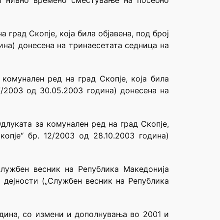
и нивно времено сместување на посебно
град Скопје, која била објавена, под број
одина) донесена на тринаесетата седница на
комунален ред на град Скопје, која била
7/2003 од 30.05.2003 година) донесена на
длуката за комунален ред на град Скопје,
копје“ бр. 12/2003 од 28.10.2003 година)
Службен весник на Република Македонија
е дејности („Службен весник на Република
одина, со измени и дополнувања во 2001 и