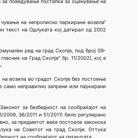
а за поведување постапка за оценување на
и чување на непрописно паркирани возила“
ен текст на Одлуката кој датирал од 2002
мунален ред на град Скопје, под број 09-
асник на Град Скопје“ бр. 11/2002), кој е
.
 на возила во градот Скопје без постоење
ле само неправилно запрени или паркирани
Законот за безбедност на сообраќајот на
/2009, 36/2011 и 51/2011) било регулирано
ено, за предметот веќе постоела законска
лука на Советот на град Скопје. Оттука
бедност на сообраќајот на патиштата.