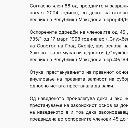
Согласно член 66 од преодните и завршни
август 2004 година), со денот на отпоч
весник на Република Македонија број 49/9
Оспорените одредби на членовите од 45 д
735/1 од 17 март 1998 година во („Службе
на Советот на Град Скопје, врз основа на
Законот за комунални дејности („Службен
весник на Република Македонија бр.49/199
Отука, престанувањето на правниот основ
анулирање на правната важност на субор
односно истата престанала да важи.
Од наведеното произлегува дека и ако н
престанување на законскиот основ за дон
на наведеното е и тоа дека законодаве
предвидена во оспорените членови 45 до 