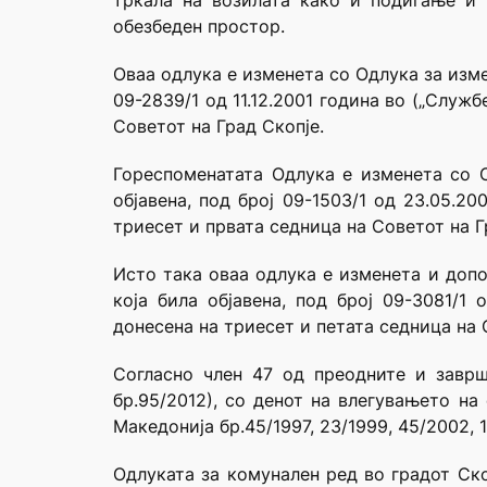
тркала на возилата како и подигање и
обезбеден простор.
Оваа одлука е изменета со Одлука за изме
09-2839/1 од 11.12.2001 година во („Служб
Советот на Град Скопје.
Гореспоменатата Одлука е изменета со О
објавена, под број 09-1503/1 од 23.05.2
триесет и првата седница на Советот на Г
Исто така оваа одлука е изменета и допо
која била објавена, под број 09-3081/1 
донесена на триесет и петата седница на 
Согласно член 47 од преодните и заврш
бр.95/2012), со денот на влегувањето на
Македонија бр.45/1997, 23/1999, 45/2002, 
Одлуката за комунален ред во градот Ско