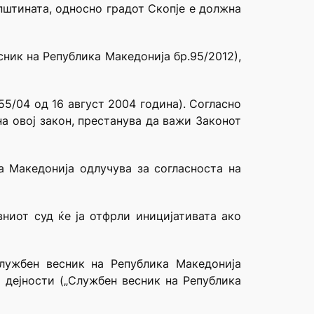
Општината, односно градот Скопје е должна
ник на Република Македонија бр.95/2012),
55/04 од 16 август 2004 година). Согласно
а овој закон, престанува да важи Законот
ка Македонија одлучува за согласноста на
вниот суд ќе ја отфрли иницијативата ако
лужбен весник на Република Македонија
е дејности („Службен весник на Република