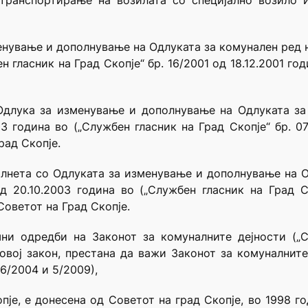
 транспортирање на возилата со специјално возило 
нување и дополнување на Одлуката за комунален ред на 
ен гласник на Град Скопје“ бр. 16/2001 од 18.12.2001 г
длука за изменување и дополнување на Одлуката за 
003 година во („Службен гласник на Град Скопје“ бр. 0
рад Скопје.
лнета со Одлуката за изменување и дополнување на О
од 20.10.2003 година во („Службен гласник на Град С
Советот на Град Скопје.
ни одредби на Законот за комуналните дејности („
 овој закон, престана да важи Законот за комуналнит
16/2004 и 5/2009),
пје, е донесена од Советот на град Скопје, во 1998 г