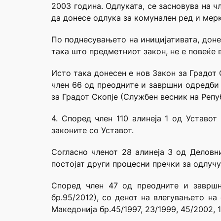
2003 година. Одлуката, се засновува на ч
да донесе одлука за комунален ред и мер
По поднесувањето на иницијативата, доне
така што предметниот закон, не е повеќе 
Исто така донесен е нов Закон за Градот 
член 66 од преодните и завршни одредби 
за Градот Скопје (Службен весник на Репу
4. Според член 110 алинеја 1 од Уставот
законите со Уставот.
Согласно членот 28 алинеја 3 од Деловни
постојат други процесни пречки за одлучу
Според член 47 од преодните и завршн
бр.95/2012), со денот на влегувањето на
Македонија бр.45/1997, 23/1999, 45/2002, 