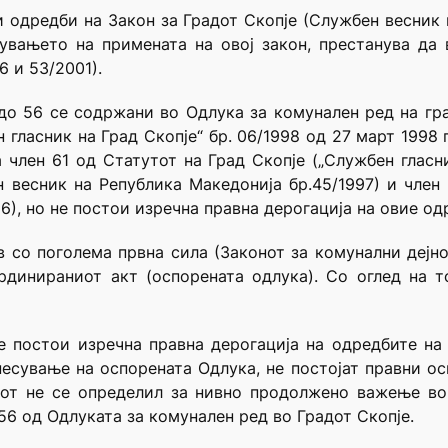
 одредби на Закон за Градот Скопје (Службен весник 
нувањето на примената на овој закон, престанува да
6 и 53/2001).
о 56 се содржани во Одлука за комунален ред на град 
н гласник на Град Скопје“ бр. 06/1998 од 27 март 1998
 член 61 од Статутот на Град Скопје („Службен гласни
 весник на Република Македонија бр.45/1997) и член
6), но не постои изречна правна дерогација на овие од
 со поголема првна сила (Законот за комунални дејн
динираниот акт (оспорената одлука). Со оглед на т
е постои изречна правна дерогација на одредбите на
есување на оспорената Одлука, не постојат правни ос
цот не се определил за нивно продолжено важење во
56 од Одлуката за комунален ред во Градот Скопје.