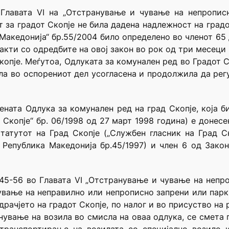
Главата VI на „Отстранување и чување на непрописн
 за градот Скопје не била дадена надлежност на градо
 Македонија“ бр.55/2004 било определено во членот 65 
 акти со одредбите на овој закон во рок од три месец
копје. Меѓутоа, Одлуката за комунален ред во Градот 
ила во оспорениот дел усогласена и продолжила да регу
ната Одлука за комунален ред на град Скопје, која би
 Скопје“ бр. 06/1998 од 27 март 1998 година) е донес
татутот на Град Скопје („Службен гласник на Град Ск
 Република Македонија бр.45/1997) и член 6 од Закон
45-56 во Главата VI „Отстранување и чување на непро
ување на неправилно или непрописно запрени или пар
драчјето на градот Скопје, по налог и во присуство н
нување на возила во смисла на оваа одлука, се смета