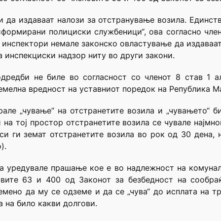
 да издаваат налози за отстранување возила. Единств
иформирани полициски службеници“, ова согласно чле
 инспектори немале законско овластување да издаваат 
а инспекциски надзор ниту во други закони.
редби не биле во согласност со членот 8 став 1 ал
емелна вредност на уставниот поредок на Република М
ле „чување“ на отстранетите возила и „чувањето“ би
и на тој простор отстранетите возила се чувале најмно
си ги земат отстранетите возила во рок од 30 дена,
).
а уредувале прашање кое е во надлежност на комунал
овите 63 и 400 од Законот за безбедност на сообраќ
емено да му се одземе и да се „чува“ до исплата на т
а на било какви долгови.