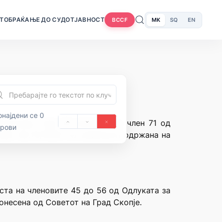
Т
ОБРАЌАЊЕ ДО СУДОТ
ЈАВНОСТ
MK
SQ
EN
BCCF
најдени се 0
едонија, член 28 алинеја 3 и член 71 од
орови
ија” бр.70/1992) на седницата одржана на
ста на членовите 45 до 56 од Одлуката за
донесена од Советот на Град Скопје.