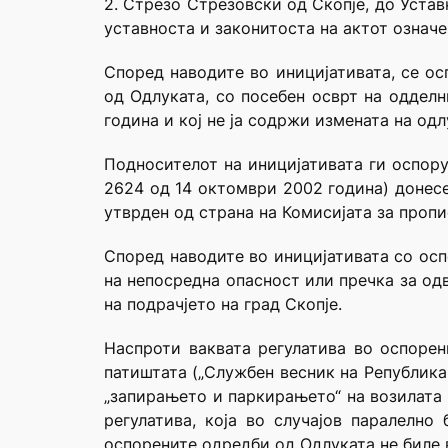
2. Стрезо Стрезовски од Скопје, до Уста
уставноста и законитоста на актот означе
Според наводите во иницијативата, се ос
од Одлуката, со посебен осврт на одделн
година и кој не ја содржи измената на одл
Подносителот на иницијативата ги оспору
2624 од 14 октомври 2002 година) донесен
утврден од страна на Комисијата за пропи
Според наводите во иницијативата со осп
на непосредна опасност или пречка за од
на подрачјето на град Скопје.
Наспроти ваквата регулатива во оспорен
патиштата („Службен весник на Република 
„запирањето и паркирањето“ на возилата 
регулатива, која во случајов паралелн
оспорените одредби од Одлуката не биле в