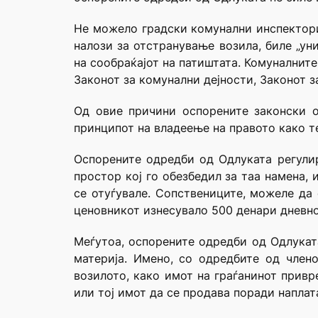
Не можело градски комунални инспектори
налози за отстранување возила, биле „ун
на сообраќајот на патиштата. Комуналните
Законот за комунални дејности, Законот з
Од овие причини оспорените законски од
принципот на владеење на правото како т
Оспорените одредби од Одлуката регулира
простор кој го обезбедил за таа намена, 
се отуѓувале. Сопствениците, можеле да 
ценовникот изнесувало 500 денари дневно
Меѓутоа, оспорените одредби од Одлукат
материја. Имено, со одредбите од член
возилото, како имот на граѓанинот привр
или тој имот да се продава поради наплат