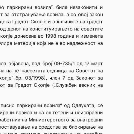
о паркирани возила“, биле незаконити и
т за отстранување возила, а со овој закон
дека Градот Скопје и општините на градот
и од денот на конституирањето на советите
Скопје донесена во 1998 година и изменета
лира материја која не е во надлежност на
ла објавена, под број 09-735/1 од 17 март
ена на петнаесетата седница на Советот на
опје“ бр. 03/1998), член 7 од Законот за
от за Градот Скопје („Службен весник на
писно паркирани возила“ од Одлуката, се
кирани возила и на оштетени и неисправни
а работник на Министерството за внатрешни
 поставување на средства за блокирање на