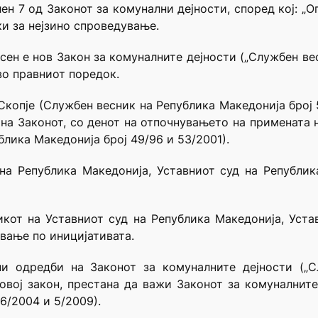
лен 7 од Законот за комунални дејности, според кој: „
ки за нејзино спроведување.
сен е нов Закон за комуналните дејности („Службен вес
во правниот поредок.
Скопје (Службен весник на Република Македонија број 
на Законот, со денот на отпочнувањето на примената н
блика Македонија број 49/96 и 53/2001).
 на Република Македонија, Уставниот суд на Републи
кот на Уставниот суд на Република Македонија, Уста
вање по иницијативата.
и одредби на Законот за комуналните дејности („С
 овој закон, престана да важи Законот за комуналнит
16/2004 и 5/2009).