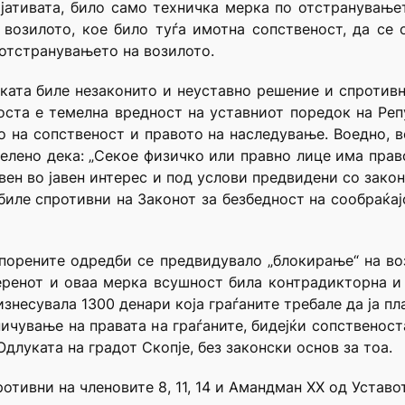
јативата, било само техничка мерка по отстранување
возилото, кое било туѓа имотна сопственост, да се 
отстранувањето на возилото.
ата биле незаконито и неуставно решение и спротивно 
оста е темелна вредност на уставниот поредок на Ре
то на сопственост и правото на наследување. Воедно, в
делено дека: „Секое физичко или правно лице има прав
свен во јавен интерес и под услови предвидени со зако
биле спротивни на Законот за безбедност на сообраќај
спорените одредби се предвидувало „блокирање“ на во
ренот и оваа мерка всушност била контрадикторна и 
изнесувала 1300 денари која граѓаните требале да ја п
ичување на правата на граѓаните, бидејќи сопственоста
длуката на градот Скопје, без законски основ за тоа.
тивни на членовите 8, 11, 14 и Амандман XX од Уставо