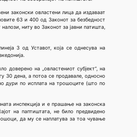
ени законски овластени лица да издаваат
новите 63 и 400 од Законот за безбедност
налози, ниту во Законот за јавни патишта,
инеја 3 од Уставот, која се однесува на
акедонија.
ло доверено на „овластениот субјект“, на
гу 30 дена, а потоа се продавале, односно
 но дури по исплата на трошоците (што по
ната инспекција и е прашање на законска
ајот на паптиштата, не било предвидено
рошоци, да му се наплатува за тоа чување