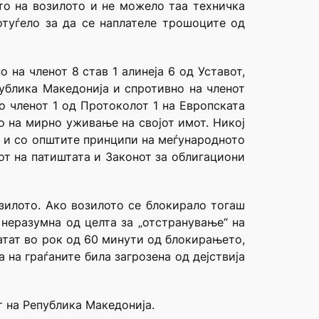
то на возилото и не можело таа техничка
отуѓело за да се наплателе трошоците од
на членот 8 став 1 алинеја 6 од Уставот,
публика Македонија и спротивно на членот
о членот 1 од Протоколот 1 на Европската
о на мирно уживање на својот имот. Никој
н и со општите принципи на меѓународното
от на патиштата и Законот за облигациони
зилото. Ако возилото се блокирало тогаш
неразумна од целта за „отстранување“ на
латат во рок од 60 минути од блокирањето,
 на граѓаните била загрозена од дејствија
т на Република Македонија.