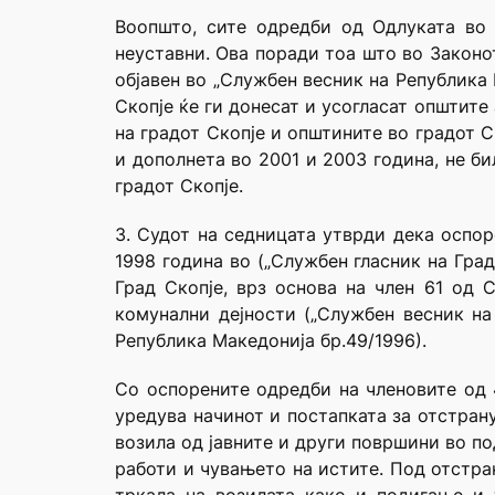
Воопшто, сите одредби од Одлуката во 
неуставни. Ова поради тоа што во Законот
објавен во „Службен весник на Република
Скопје ќе ги донесат и усогласат општите
на градот Скопје и општините во градот С
и дополнета во 2001 и 2003 година, не б
градот Скопје.
3. Судот на седницата утврди дека оспоре
1998 година во („Службен гласник на Град
Град Скопје, врз основа на член 61 од С
комунални дејности („Службен весник на
Република Македонија бр.49/1996).
Со оспорените одредби на членовите од 
уредува начинот и постапката за отстран
возила од јавните и други површини во по
работи и чувањето на истите. Под отстра