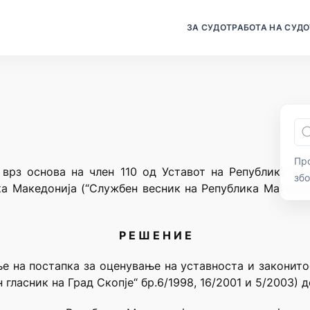
ЗА СУДОТ
РАБОТА НА СУДО
Про
 врз основа на член 110 од Уставот на Република Мак
зб
а Македонија (“Службен весник на Република Македон
Р Е Ш Е Н И Е
е на постапка за оценување на уставноста и законито
гласник на Град Скопје“ бр.6/1998, 16/2001 и 5/2003) 