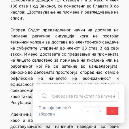
136 став 1 од Законот, се поместени во Главата Х со
наслов: „Доставување на писмена и разгледување на
списи“.
Според Судот предвидениот начин на достава на
писмена регулира ситуација кога не постојат
технички услови за достава во електронско сандаче
на субјектите утврдени во членот 98 став 3 од овој
закон. Имено, доставата со предавање на писмената
на лицето овластено за примање на писмена или на
работникот кој ќе се затекне во канцеларијата,
односно во деловната просторија, според нас, само е
рефлексија на начелото на економичност и
ефикасност на постапката, а се со цел за побрзо и
поекономично решавање на парничните спорови и
како такво истото не е во спротивност со Уставот на
Република Македонија.
Пронајдени се 0
зборови
Идентична е и ситуацијата во став 5 од членот 127,
како и во член 137 став 2 од Законот. Имено,
доставувањето на начините наведени во овие