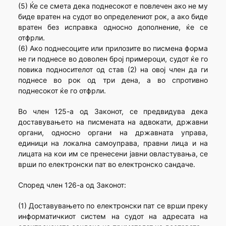
(5) Ќе се смета дека поднесокот е повлечен ако не му
биде вратен на судот во определениот рок, а ако биде
вратен без исправка односно дополнение, ќе се
отфрли.
(6) Ако поднесоците или прилозите во писмена форма
не ги поднесе во доволен број примероци, судот ќе го
повика подносителот од став (2) на овој член да ги
поднесе во рок од три дена, а во спротивно
поднесокот ќе го отфрли.
Во член 125-а од Законот, се предвидува дека
доставувањето на писмената на адвокати, државни
органи, односно органи на државната управа,
единици на локална самоуправа, правни лица и на
лицата на кои им се пренесени јавни овластувања, се
врши по електронски пат во електронско сандаче.
Според член 126-а од Законот:
(1) Доставувањето по електронски пат се врши преку
информатичкиот систем на судот на адресата на