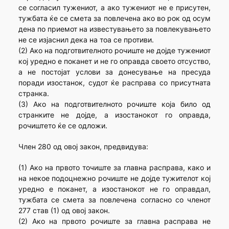
се согласил тужениот, а ако тужениот не е присутен,
тужбата ќе се смета за повлечена ако во рок од осум
дена по приемот на известувањето за повлекувањето
не се изјаснил дека на тоа се противи.
(2) Ако на подготвителното рочиште не дојде тужениот
кој уредно е поканет и не го оправда своето отсуство,
а не постојат услови за донесување на пресуда
поради изостанок, судот ќе расправа со присутната
странка.
(3) Ако на подготвителното рочиште која било од
странките не дојде, а изостанокот го оправда,
рочиштето ќе се одложи.
Член 280 од овој закон, предвидува:
(1) Ако на првото точиште за главна расправа, како и
на некое подоцнежно рочиште не дојде тужителот кој
уредно е поканет, а изостанокот не го оправдал,
тужбата се смета за повлечена согласно со членот
277 став (1) од овој закон.
(2) Ако на првото рочиште за главна расправа не