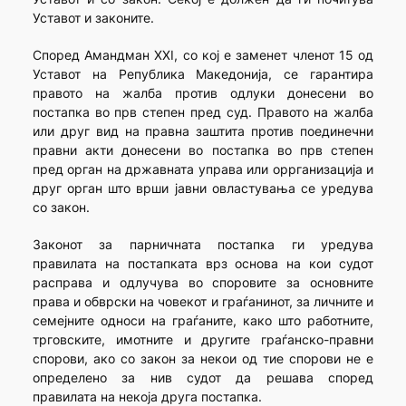
Уставот и законите.
Според Амандман XXI, со кој е заменет членот 15 од
Уставот на Република Македонија, се гарантира
правото на жалба против одлуки донесени во
постапка во прв степен пред суд. Правото на жалба
или друг вид на правна заштита против поединечни
правни акти донесени во постапка во прв степен
пред орган на државната управа или оррганизација и
друг орган што врши јавни овластувања се уредува
со закон.
Законот за парничната постапка ги уредува
правилата на постапката врз основа на кои судот
расправа и одлучува во споровите за основните
права и обврски на човекот и граѓанинот, за личните и
семејните односи на граѓаните, како што работните,
трговските, имотните и другите граѓанско-правни
спорови, ако со закон за некои од тие спорови не е
определено за нив судот да решава според
правилата на некоја друга постапка.