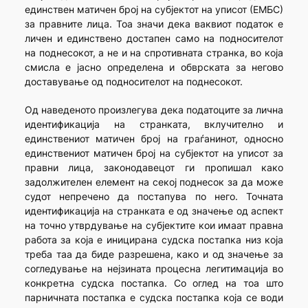
единствен матичен број на субјектот на уписот (ЕМБС)
за правните лица. Тоа значи дека ваквиот податок е
личен и единствено достапен само на подносителот
на поднесокот, а не и на спротивната странка, во која
смисла е јасно определена и обврската за негово
доставување од подносителот на поднесокот.
Од наведеното произлегува дека податоците за лична
идентификација на странката, вклучително и
единствениот матичен број на граѓанинот, односно
единствениот матичен број на субјектот на уписот за
правни лица, законодавецот ги пропишал како
задолжителен елемент на секој поднесок за да може
судот непречено да постапува по него. Точната
идентификација на странката е од значење од аспект
на точно утврдување на субјектите кои имаат правна
работа за која е иницирана судска постапка низ која
треба таа да биде разрешена, како и од значење за
согледување на нејзината процесна легитимација во
конкретна судска постапка. Со оглед на тоа што
парничната постапка е судска постапка која се води