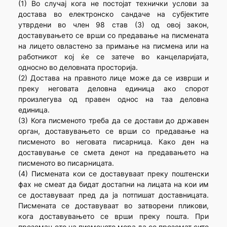
(1) Во случај кога не постојат технички услови за
достава во електронско сандаче на субјектите
утврдени во член 98 став (3) од овој закон,
доставувањето се врши со предавање на писмената
на лицето овластено за примање на писмена или на
работникот кој ќе се затече во канцеларијата,
односно во деловната просторија.
(2) Достава на правното лице може да се изврши и
преку неговата деловна единица ако спорот
произлегува од правен однос на таа деловна
единица.
(3) Кога писменото треба да се достави до државен
орган, доставувањето се врши со предавање на
писменото во неговата писарница. Како ден на
доставување се смета денот на предавањето на
писменото во писарницата.
(4) Писмената кои се доставуваат преку поштенски
фах не смеат да бидат достапни на лицата на кои им
се доставуваат пред да ја потпишат доставницата.
Писмената се доставуваат во затворени пликови,
кога доставувањето се врши преку пошта. При
преземањето на писменото мора да се преземат сите