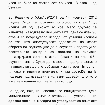
член не биле во согласност со член 18 став 1 од
Уставот.
Во Решението У.бр.109/2011 од 14 ноември 2012
година Судот се произнел по однос на став 4 од
членот 98 од Законот во кое, меѓу другото се
наведува: наводите во иницијативата, дека со член 98
став 4 се повредувале наведените уставни членови
со тоа што определуваат адвокатите да имаат
обврска во поднесоците да внесуваат и податоци за
електронско сандаче за достава на писмена
регистрирано согласно закон (став 4 на член 98),
всушност значи Судот да го земе предвид знаењето
на адвокатите да употребуваат компјутери, Интернет,
… како и нивните примања, и таа состојба да ја
подведе под наведените уставни одредби, што исто
така не е надлежност на Уставниот суд.
Во однос, пак, на наводите во иницијативата дека
минималните хигиено-технички услови на
адвокатските канцеларии се утврдуваат со општ акт