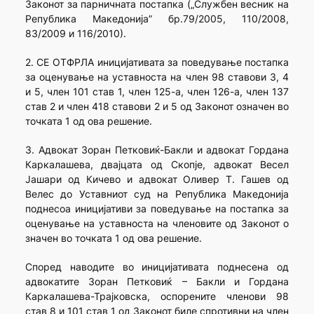
Законот за парничната постапка („Службен весник на
Република Македонија” бр.79/2005, 110/2008,
83/2009 и 116/2010).
2. СЕ ОТФРЛА иницијативата за поведување постапка
за оценување на уставноста на член 98 ставови 3, 4
и 5, член 101 став 1, член 125-а, член 126-а, член 137
став 2 и член 418 ставови 2 и 5 од Законот означен во
точката 1 од ова решение.
3. Адвокат Зоран Петковиќ-Бакли и адвокат Гордана
Каркалашева, двајцата од Скопје, адвокат Весел
Јашари од Кичево и адвокат Оливер Т. Гашев од
Велес до Уставниот суд на Република Македонија
поднесоа иницијативи за поведување на постапка за
оценување на уставноста на членовите од Законот о
значен во точката 1 од ова решение.
Според наводите во иницијативата поднесена од
адвокатите Зоран Петковиќ – Бакли и Гордана
Каркалашева-Трајковска, оспорените членови 98
став 8 и 101 став 1 од Законот биле спротивни на член