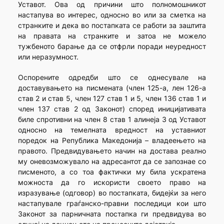
Уставот. Ова од причини што полномошникот
настапува во интерес, односно во или за сметка на
странките и дека во постапката се работи за заштита
на правата на странките и затоа не можело
тужбеното барање да се отфрли поради неуредност
или неразумност.
Оспорените одредби што се однесувале на
доставувањето на писмената (член 125-а, лен 126-а
став 2 и став 5, член 127 став 1 и 5, член 136 став 1 и
член 137 став 2 од Законот) според иницијативата
биле спротивни на член 8 став 1 алинеја 3 од Уставот
односно на темелната вредност на уставниот
поредок на Република Македонија – владеењето на
правото. Предвидувањето начин на достава реално
му оневозможувало на адресантот да се запознае со
писменото, а со тоа фактички му била ускратена
можноста да го искористи своето право на
изразување (одговор) во постапката, бидејќи за него
настапувале граѓанско-правни последици кои што
Законот за парничната постапка ги предвидува во