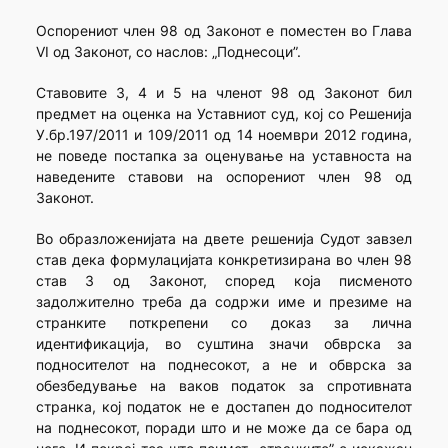
Оспорениот член 98 од Законот е поместен во Глава
VI од Законот, со наслов: „Поднесоци”.
Ставовите 3, 4 и 5 на членот 98 од Законот бил
предмет на оценка на Уставниот суд, кој со Решенија
У.бр.197/2011 и 109/2011 од 14 ноември 2012 година,
не поведе постапка за оценување на уставноста на
наведените ставови на оспорениот член 98 од
Законот.
Во образложенијата на двете решенија Судот завзел
став дека формулацијата конкретизирана во член 98
став 3 од Законот, според која писменото
задолжително треба да содржи име и презиме на
странките поткрепени со доказ за лична
идентификација, во суштина значи обврска за
подносителот на поднесокот, а не и обврска за
обезбедување на ваков податок за спротивната
странка, кој податок не е достапен до подносителот
на поднесокот, поради што и не може да се бара од