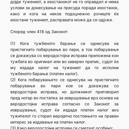
дојде тужениот, а изостанокот не го оправдал и нема
услови за донесување на пресуда поради изостанок,
како и кога на некое подоцнежно рочиште ќе
изостане тужениот, расправата може да се одржи.
Според член 418 од Законот:
(1) Кога тужбеното барање се однесува на
пристигнато побарување во пари, а тоа побарување
се докажува со веродостојна исправа приложена кон
тужбата во оригинал или во заверен препис, судот ќе
му издаде налог на тужениот да го исполни
тужбеното барање (платен налог).
(2) Кога побарувањето се однесува на пристигнато
побарување во пари кое се докажува со
веродостојна исправа, но должникот приговорил
пред нотар во постапка за извршување врз основа на
веродостојна исправа согласно со Законот за
извршување, судот ќе издаде платен налог ако
тужителот го сторил веројатно постоењето на правен
интерес за издавање на платен налог.
(3) Како веродостојни исправи се сметаат особено: