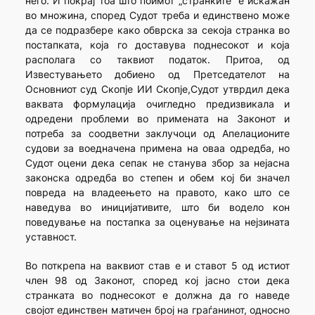
него. И покрај тоа што поимот „странките” е искажан
во множина, според Судот треба и единствено може
да се подразбере како обврска за секоја странка во
постапката, која го доставува поднесокот и која
располага со таквиот податок. Притоа, од
Известувањето добиено од Претседателот на
Основниот суд Скопје ИИ Скопје,Судот утврдил дека
ваквата формулација очигледно предизвикала и
одредени проблеми во примената на Законот и
потреба за соодветни заклучоци од Апелационите
судови за воедначена примена на оваа одредба, но
Судот оцени дека сепак не станува збор за нејасна
законска одредба во степен и обем кој би значел
повреда на владеењето на правото, како што се
наведува во иницијативите, што би водело кон
поведување на постапка за оценување на нејзината
уставност.
Во поткрепа на ваквиот став е и ставот 5 од истиот
член 98 од Законот, според кој јасно стои дека
странката во поднесокот е должна да го наведе
својот единствен матичен број на граѓанинот, односно