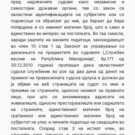
пред надлежните судови како независни и
самостојни државни органи, тие со закон се
овластени идентификацијата на субјектите кои со
поднесоци се обраќаат до нив, да бараат да биде
потврдена и со нивниот матичен број, што е само и
единствено во интерес на постапката. Во таа смисла,
заради заштита на ваквите податоци, законодавецот
во член 10 став 1 од Законот за управување со
движењето на предметите во судовите („Службен
весник на Република Македонија“, бр.171 од
30.12.2010 година) пропишал дека овластениот
судски службеник во рок од два дена од денот на
приемот на правосилната судска одлука е должен да
ја објави на веб страницата на судот со име и
презиме на странките, односно називот на правното
лице, при што се анонимизира адресата на
живеалиште, односно престојувалиште или седиштето
на странките, единствениот матичен број на
граѓанинот или единствениот матичен број на
субјектот на упис и личните податоци на сведоците во
постапката. Според став 3 на истиот член, во
случаите кога јавноста е исклучена согласно со