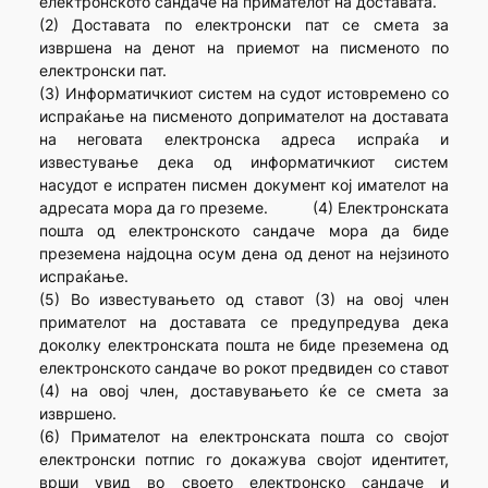
електронското сандаче на примателот на доставата.
(2) Доставата по електронски пат се смета за
извршена на денот на приемот на писменото по
електронски пат.
(3) Информатичкиот систем на судот истовремено со
испраќање на писменото допримателот на доставата
на неговата електронска адреса испраќа и
известување дека од информатичкиот систем
насудот е испратен писмен документ кој имателот на
адресата мора да го преземе. (4) Електронската
пошта од електронското сандаче мора да биде
преземена најдоцна осум дена од денот на нејзиното
испраќање.
(5) Во известувањето од ставот (3) на овој член
примателот на доставата се предупредува дека
доколку електронската пошта не биде преземена од
електронското сандаче во рокот предвиден со ставот
(4) на овој член, доставувањето ќе се смета за
извршено.
(6) Примателот на електронската пошта со својот
електронски потпис го докажува својот идентитет,
врши увид во своето електронско сандаче и