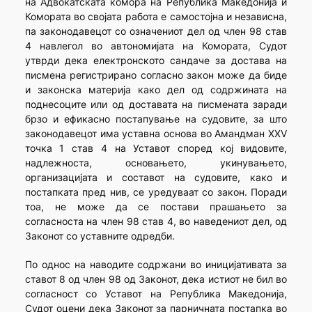
на Адвокатската комора на Република Македонија и
Комората во својата работа е самостојна и независна,
па законодавецот со означениот дел од член 98 став
4 навлегол во автономијата на Комората, Судот
утврди дека електронското сандаче за достава на
писмена регистрирано согласно закон може да биде
и законска материја како дел од содржината на
поднесоците или од доставата на писмената заради
брзо и ефикасно постапување на судовите, за што
законодавецот има уставна основа во Амандман XXV
точка 1 став 4 на Уставот според кој видовите,
надлежноста, основањето, укинувањето,
организацијата и составот на судовите, како и
постапката пред нив, се уредуваат со закон. Поради
тоа, не може да се постави прашањето за
согласноста на член 98 став 4, во наведениот дел, од
Законот со уставните одредби.
По однос на наводите содржани во иницијативата за
ставот 8 од член 98 од Законот, дека истиот не бил во
согласност со Уставот на Република Македонија,
Судот оцени дека Законот за парничната постапка во