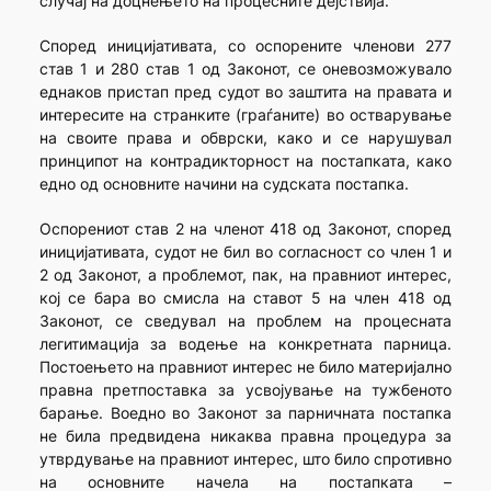
случај на доцнењето на процесните дејствија.
Според иницијативата, со оспорените членови 277
став 1 и 280 став 1 од Законот, се оневозможувало
еднаков пристап пред судот во заштита на правата и
интересите на странките (граѓаните) во остварување
на своите права и обврски, како и се нарушувал
принципот на контрадикторност на постапката, како
едно од основните начини на судската постапка.
Оспорениот став 2 на членот 418 од Законот, според
иницијативата, судот не бил во согласност со член 1 и
2 од Законот, а проблемот, пак, на правниот интерес,
кој се бара во смисла на ставот 5 на член 418 од
Законот, се сведувал на проблем на процесната
легитимација за водење на конкретната парница.
Постоењето на правниот интерес не било материјално
правна претпоставка за усвојување на тужбеното
барање. Воедно во Законот за парничната постапка
не била предвидена никаква правна процедура за
утврдување на правниот интерес, што било спротивно
на основните начела на постапката –