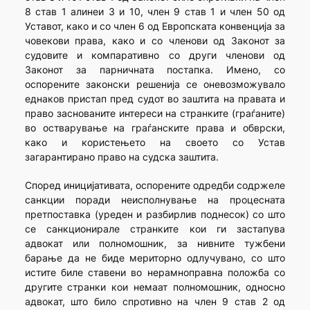
8 став 1 алинеи 3 и 10, член 9 став 1 и член 50 од
Уставот, како и со член 6 од Европската конвенција за
човекови права, како и со членови од Законот за
судовите и компаративно со други членови од
Законот за парничната постапка. Имено, со
оспорените законски решенија се оневозможувало
еднаков пристап пред судот во заштита на правата и
право заснованите интереси на странките (граѓаните)
во остварување на граѓанските права и обврски,
како и користењето на своето со Устав
загарантирано право на судска заштита.
Според иницијативата, оспорените одредби содржеле
санкции поради неисполнување на процесната
претпоставка (уреден и разбирлив поднесок) со што
се санкционирале странките кои ги застапува
адвокат или полномошник, за нивните тужбени
барање да не биде мериторно одлучувано, со што
истите биле ставени во нерамноправна положба со
другите странки кои немаат полномошник, односно
адвокат, што било спротивно на член 9 став 2 од