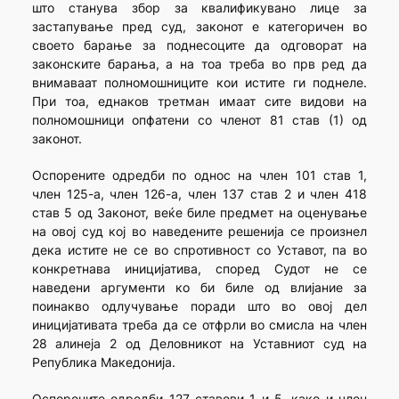
што станува збор за квалификувано лице за
застапување пред суд, законот е категоричен во
своето барање за поднесоците да одговорат на
законските барања, а на тоа треба во прв ред да
внимаваат полномошниците кои истите ги поднеле.
При тоа, еднаков третман имаат сите видови на
полномошници опфатени со членот 81 став (1) од
законот.
Оспорените одредби по однос на член 101 став 1,
член 125-а, член 126-а, член 137 став 2 и член 418
став 5 од Законот, веќе биле предмет на оценување
на овој суд кој во наведените решенија се произнел
дека истите не се во спротивност со Уставот, па во
конкретнава иницијатива, според Судот не се
наведени аргументи ко би биле од влијание за
поинакво одлучување поради што во овој дел
иницијативата треба да се отфрли во смисла на член
28 алинеја 2 од Деловникот на Уставниот суд на
Република Македонија.
Оспорените одредби 127 ставови 1 и 5, како и член