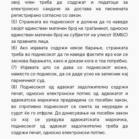
овој член треба да содржат и податоци за
електронско сандаче за достава на писмената
регистрирано согласно со закон.
(5) Странката во поднесокот е должна да го наведе
својот единствен матичен број на граѓанинот, односно
единствен матичен број на субјектот на уписот (ЕМБС)
за правните лица.
(6) Ако изјавата содржи некое барање, странката
треба во поднесокот да ги наведе фактите врз кои се
заснова барањето, како и докази кога е тоа потребно.
(7) Изјавата што се дава со поднесокот може,
наместо со поднесок, да се даде усно на записник кај
парничниот суд.
(8) Поднесокот од адвокат задолжително содржи
печат, односно електронски потпис од адвокатот и
адвокатска маркичка предвидена со посебен закон,
во спротивно поднесокот се смета за неуреден и
судот ќе го отфрли. До донесување на посебен закон
со кој се уредува адвокатската маркичка,
поднесокот од адвокат задолжително треба да
содржи печат, односно електронски потпис.