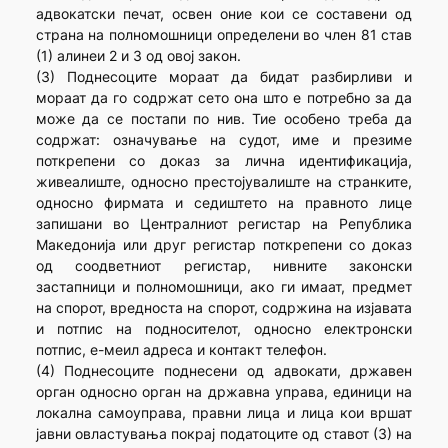
адвокатски печат, освен оние кои се составени од
страна на полномошници определени во член 81 став
(1) алинеи 2 и 3 од овој закон.
(3) Поднесоците мораат да бидат разбирливи и
мораат да го содржат сето она што е потребно за да
може да се постапи по нив. Тие особено треба да
содржат: означување на судот, име и презиме
поткрепени со доказ за лична идентификација,
живеалиште, односно престојувалиште на странките,
односно фирмата и седиштето на правното лице
запишани во Централниот регистар на Република
Македонија или друг регистар поткрепени со доказ
од соодветниот регистар, нивните законски
застапници и полномошници, ако ги имаат, предмет
на спорот, вредноста на спорот, содржина на изјавата
и потпис на подносителот, односно електронски
потпис, е-меил адреса и контакт телефон.
(4) Поднесоците поднесени од адвокати, државен
орган односно орган на државна управа, единици на
локална самоуправа, правни лица и лица кои вршат
јавни овластувања покрај податоците од ставот (3) на