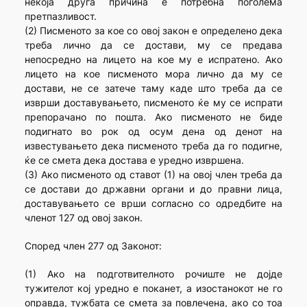
некоја друга причина е потребна поголема
претпазливост.
(2) Писменото за кое со овој закон е определено дека
треба лично да се достави, му се предава
непосредно на лицето на кое му е испратено. Ако
лицето на кое писменото мора лично да му се
достави, не се затече таму каде што треба да се
изврши доставувањето, писменото ќе му се испрати
препорачано по пошта. Ако писменото не биде
подигнато во рок од осум дена од денот на
известувањето дека писменото треба да го подигне,
ќе се смета дека достава е уредно извршена.
(3) Ако писменото од ставот (1) на овој член треба да
се достави до државни органи и до правни лица,
доставувањето се врши согласно со одредбите на
членот 127 од овој закон.
Според член 277 од Законот:
(1) Ако на подготвителното рочиште не дојде
тужителот кој уредно е поканет, а изостанокот не го
оправда, тужбата се смета за повлечена, ако со тоа