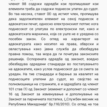
членот 98 содржи одредби кои пропишуваат кои
елементи треба да содржи поднесок упатен до судот.
Во таа насока, ставот (8) од истиот член, пропишува
дека задолжителен елемент на секој поднесок е
адвокатски печат, односно електронскиот потпис кога
поднесокот се упатува по електронски пат, како и
адвокатската маркичка, која се уште не е уредена со
посебен закон. Со оглед на карактерот на
адвокатурата како носител на права, обврски и
овластувања како јавна служба да обезбедува
правна помош, таа мора да ги почитува законските
решенија. Оспорената одредба од законот, воедно
обезбедува одредени стандарди во постапувањето
на адвокатите, како услов поднесокот да се смета за
уреден. На тие стандарди и барање за квалитет на
поднесоците упатени до судот, во својство на
полномошници на странките, е и одредбата од членот
101 став (1) од Законот (изменет и дополнет со членот
16 од Законот за изменување и дополнување на
Законот за парничната постапка, („Службен весник на
Република Македонија” бр.116/2010). Со оглед на тоа