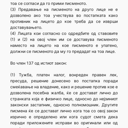
тоа се согласи да го прими писменото.
(3) Предавање на писменото на друго лице не е
дозволено ако тоа учествува во постапката како
противник на лицето до кое треба да се изврши
доставувањето.
(4) Лицата кои согласно со одредбите од ставовите
(1) и (2) на овој член им се доставува писменото
наместо на лицето на кое писменото е упатено,
должни се писменото да му го предадат на тоа лице.
Во член 137 од истиот закон:
(1) Тужба, платен налог, вонреден правен лек,
пресуда, решение донесено во постапка поради
смеќавање на владение, како и решение против кое е
дозволена посебна жалба, ќе се достават лично до
странката која е физичко лице, односно до нејзиниот
законски застапник, односно полномошник. Другите
писмена ќе се достават лично кога тоа со овој закон
изрично е определено или кога судот смета дека
поради приложените исправи во оригинали или од