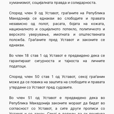
хуманизмот, социјалната правда и солидарноста.
Според член 9 од Уставот, граѓаните на Република
Македонија се еднакви во слободите и правата
независно од полот, расата, бојата на кожата,
националното и социјалното потекло, политичкото и
верското уверување, имотната и општествената
положба. Граѓаните пред Уставот и законите се
еднакви.
Во член 18 став 1 од Уставот е предвидено дека се
гарантираат сигурноста и тајноста на личните
податоци.
Според член 50 став 1 од Уставот, секој граѓанин
може да се повика на заштита на слободите и правата
утврдени со Уставот пред судовите.
Во член 51 од Уставот е предвидено дека во
Република Македонија законите мораат да бидат во
согласност со Уставот, а сите други прописи со
Уставот и со закон. Секој е должен да ги почитува