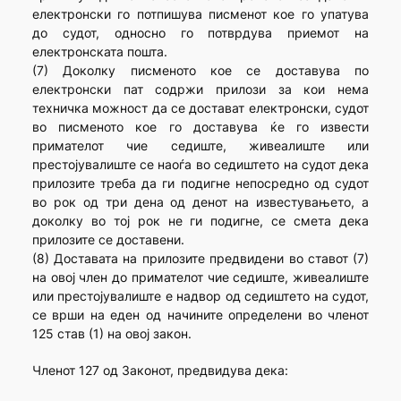
електронски го потпишува писменот кое го упатува
до судот, односно го потврдува приемот на
електронската пошта.
(7) Доколку писменото кое се доставува по
електронски пат содржи прилози за кои нема
техничка можност да се достават електронски, судот
во писменото кое го доставува ќе го извести
примателот чие седиште, живеалиште или
престојувалиште се наоѓа во седиштето на судот дека
прилозите треба да ги подигне непосредно од судот
во рок од три дена од денот на известувањето, а
доколку во тој рок не ги подигне, се смета дека
прилозите се доставени.
(8) Доставата на прилозите предвидени во ставот (7)
на овој член до примателот чие седиште, живеалиште
или престојувалиште е надвор од седиштето на судот,
се врши на еден од начините определени во членот
125 став (1) на овој закон.
Членот 127 од Законот, предвидува дека: