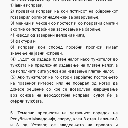
1) јавни исправи,
2) приватни исправи на кои потписот на обврзникот
гозаверил органот надлежен за заверување,
3) меници и чекови со протест и со повратни сметки
ако тие се потребни за засновање на барање,
4) изводи од заверени деловни книги,
5) фактури и
6) исправи кои според посебни прописи имаат
значење на јавни исправи.
(4) Судот ќе издаде платен налог иако тужителот во
тужбата не предложил издавање на платен налог, а
се исполнети сите услови за издавање платен налог.
(5) Ако тужителот не го стори веројатно постоењето
на правниот интерес или не побарал од нотар да
донесе решение со кое се дозволува извршување
врз основа на веродостојна исправа, судот ќе ја
отфрли тужбата.
5. Темелни вредности на уставниот поредок на
Република Македонија, според член 8 став 1 алинеи 3
и 8 од Уставот, се владеењето на правото и