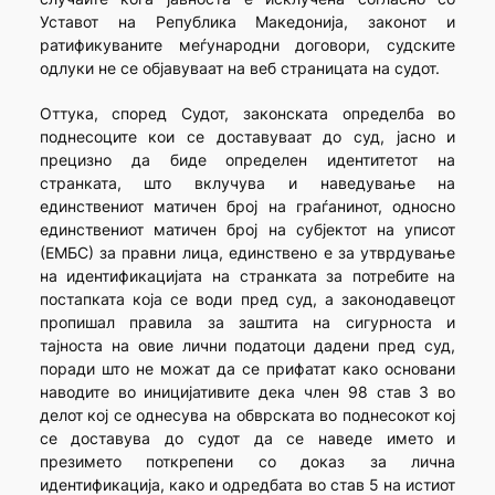
Уставот на Република Македонија, законот и
ратификуваните меѓународни договори, судските
одлуки не се објавуваат на веб страницата на судот.
Оттука, според Судот, законската определба во
поднесоците кои се доставуваат до суд, јасно и
прецизно да биде определен идентитетот на
странката, што вклучува и наведување на
единствениот матичен број на граѓанинот, односно
единствениот матичен број на субјектот на уписот
(ЕМБС) за правни лица, единствено е за утврдување
на идентификацијата на странката за потребите на
постапката која се води пред суд, а законодавецот
пропишал правила за заштита на сигурноста и
тајноста на овие лични податоци дадени пред суд,
поради што не можат да се прифатат како основани
наводите во иницијативите дека член 98 став 3 во
делот кој се однесува на обврската во поднесокот кој
се доставува до судот да се наведе името и
презимето поткрепени со доказ за лична
идентификација, како и одредбата во став 5 на истиот