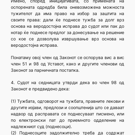
Имено, според иницијативата, со примената на
оспорената одредба била оневозможена можноста
тужителот да има право на избор за заштита на
своите права: дали ќе поднесе тужба за долг врз
основа на веродостојна исправа до судот или пак до
нотар ќе поднесе предлог за донесување на решение
со кое се дозволува извршување врз основа на
веродостојна исправа.
Понатаму овој член од Законот се оспорува вис а вис
член 51 и 98 од Уставот, како и другите членови од
Законот за парничната постапка.
4. Судот на седницата утврди дека во член 98 од
Законот е предвидено дека:
(1) Тужбата, одговорот на тужбата, правните лекови и
другите изјави, предлози и соопштенија што се даваат
надвор од расправата се поднесуваат писмено, или
по електронски пат до приемното одделение на
надлежниот суд (поднесоци).
(2) Поднесоците задолжително треба да содржат