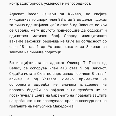
контрадикторност, усменост и непосредност.
Адвокат Весел Јашари од Кичево, во својата
иницијатива го спори член 98 став 3 во делот: „доказ
за лична идентификација” и став 5 од Законот, во кои
се барало, меѓу другото поднесоците да содржат и
единствен матичен број. Според иницијативата
ваквите законски решенија не биле во согласност со
член 18 став 1 од Уставот, како и со Законот за
заштита на личните податоци.
Во иницијативата на адвокат Оливер Т. Гашев од
Велес, се оспорува член 418 став 5 од Законот,
бидејќи истата била во спротивност со член 8 став 1
алинеја 3 од Уставот. Имено, примената на
оспорената одредба не значела владеење на
правото, бидејќи со отфрлање на тужбата не се
постигнувала целта на барањето на правната заштита
на граѓаните и се воведувала правна несигурност на
граѓаните на Република Македонија.