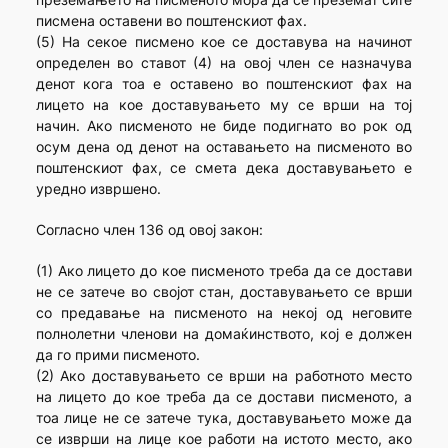
писмена оставени во поштенскиот фах.
(5) На секое писмено кое се доставува на начинот
определен во ставот (4) на овој член се назначува
денот кога тоа е оставено во поштенскиот фах на
лицето на кое доставувањето му се врши на тој
начин. Ако писменото не биде подигнато во рок од
осум дена од денот на оставањето на писменото во
поштенскиот фах, се смета дека доставувањето е
уредно извршено.
Согласно член 136 од овој закон:
(1) Ако лицето до кое писменото треба да се достави
не се затече во својот стан, доставувањето се врши
со предавање на писменото на некој од неговите
полнолетни членови на домаќинството, кој е должен
да го прими писменото.
(2) Ако доставувањето се врши на работното место
на лицето до кое треба да се достави писменото, а
тоа лице не се затече тука, доставувањето може да
се изврши на лице кое работи на истото место, ако