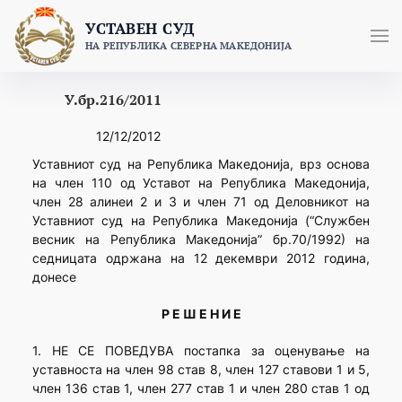
Skip
УСТАВЕН СУД
to
НА РЕПУБЛИКА СЕВЕРНА МАКЕДОНИЈА
content
У.бр.216/2011
12/12/2012
Уставниот суд на Република Македонија, врз основа
на член 110 од Уставот на Република Македонија,
член 28 алинеи 2 и 3 и член 71 од Деловникот на
Уставниот суд на Република Македонија (“Службен
весник на Република Македонија” бр.70/1992) на
седницата одржана на 12 декември 2012 година,
донесе
Р Е Ш Е Н И Е
1. НЕ СЕ ПОВЕДУВА постапка за оценување на
уставноста на член 98 став 8, член 127 ставови 1 и 5,
член 136 став 1, член 277 став 1 и член 280 став 1 од