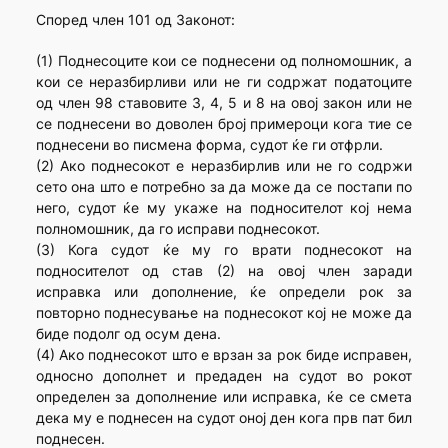
Според член 101 од Законот:
(1) Поднесоците кои се поднесени од полномошник, а
кои се неразбирливи или не ги содржат податоците
од член 98 ставовите 3, 4, 5 и 8 на овој закон или не
се поднесени во доволен број примероци кога тие се
поднесени во писмена форма, судот ќе ги отфрли.
(2) Ако поднесокот е неразбирлив или не го содржи
сето она што е потребно за да може да се постапи по
него, судот ќе му укаже на подносителот кој нема
полномошник, да го исправи поднесокот.
(3) Кога судот ќе му го врати поднесокот на
подносителот од став (2) на овој член заради
исправка или дополнение, ќе определи рок за
повторно поднесување на поднесокот кој не може да
биде подолг од осум дена.
(4) Ако поднесокот што е врзан за рок биде исправен,
односно дополнет и предаден на судот во рокот
определен за дополнение или исправка, ќе се смета
дека му е поднесен на судот оној ден кога прв пат бил
поднесен.