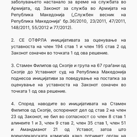
заболувањето настанало за време на службата во
Армијата„ од Законот за служба во Армијата на
Република Македонија („Службен весник на
Република Македонија“ бр.36/2010, 23/2011, 47/2011,
148/2011, 55/2012 и 77/2012).
2. СЕ ОТФРЛА иницијативата за оценување на
уставноста на член 194 став 1 и член 195 став 2 од
Законот означен во точката 1 од ова решение.
3. Стамен Филипов од Скопје и група на 67 граѓани од
Скопје до Уставниот суд на Република Македонија
поднесоа иницијативи за поведување на постапка за
оценување на уставноста на Законот означен во
точката 1 од ова решение.
4. Според наводите во иницијативата на Стамен
Филипов од Скопје, оспорениот дел од став 2 на член
23 од Законот, не бил во согласност со член 8 став 1
алинеите 1 и 3, член 9 став 2, член 35 став 1, член 51
и Амандманот 21 од Уставот, затоа што
военолекарската комисија како потчинет орган на