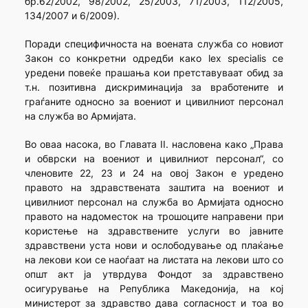
бр.62/2002, 98/2002, 25/2003, 71/2003, 112/2005,
134/2007 и 6/2009).
Поради специфичноста на воената служба со новиот
Закон со конкретни одредби како lex specialis се
уредени повеќе прашања кои претставуваат обид за
т.н. позитивна дискриминација за вработените и
граѓаните односно за воениот и цивилниот персонал
на служба во Армијата.
Во оваа насока, во Главата II. насловена како „Права
и обврски на воениот и цивилниот персонал“, со
членовите 22, 23 и 24 на овој Закон е уредено
правото на здравствената заштита на воениот и
цивилниот персонал на служба во Армијата односно
правото на надоместок на трошоците направени при
користење на здравствените услуги во јавните
здравствени уста нови и ослободување од плаќање
на лекови кои се наоѓаат на листата на лекови што со
општ акт ја утврдува Фондот за здравствено
осигурување на Република Македонија, на кој
министерот за здравство дава согласност и тоа во