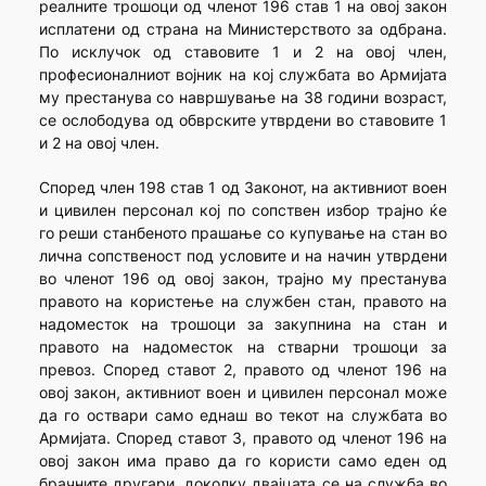
реалните трошоци од членот 196 став 1 на овој закон
исплатени од страна на Министерството за одбрана.
По исклучок од ставовите 1 и 2 на овој член,
професионалниот војник на кој службата во Армијата
му престанува со навршување на 38 години возраст,
се ослободува од обврските утврдени во ставовите 1
и 2 на овој член.
Според член 198 став 1 од Законот, на активниот воен
и цивилен персонал кој по сопствен избор трајно ќе
го реши станбеното прашање со купување на стан во
лична сопственост под условите и на начин утврдени
во членот 196 од овој закон, трајно му престанува
правото на користење на службен стан, правото на
надоместок на трошоци за закупнина на стан и
правото на надоместок на стварни трошоци за
превоз. Според ставот 2, правото од членот 196 на
овој закон, активниот воен и цивилен персонал може
да го оствари само еднаш во текот на службата во
Армијата. Според ставот 3, правото од членот 196 на
овој закон има право да го користи само еден од
брачните другари, доколку двајцата се на служба во