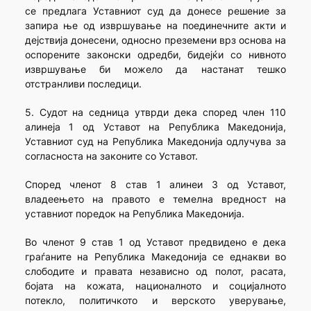
се предлага Уставниот суд да донесе решение за
запира ње од извршување на поединечните акти и
дејствија донесени, односно преземени врз основа на
оспорените законски одредби, бидејќи со нивното
извршување би можело да настанат тешко
отстранливи последици.
5. Судот на седница утврди дека според член 110
алинеја 1 од Уставот на Република Македонија,
Уставниот суд на Република Македонија одлучува за
согласноста на законите со Уставот.
Според членот 8 став 1 алинеи 3 од Уставот,
владеењето на правото е темелна вредност на
уставниот поредок на Република Македонија.
Во членот 9 став 1 од Уставот предвидено е дека
граѓаните на Република Македонија се еднакви во
слободите и правата независно од полот, расата,
бојата на кожата, националното и социјалното
потекло, политичкото и верското уверување,