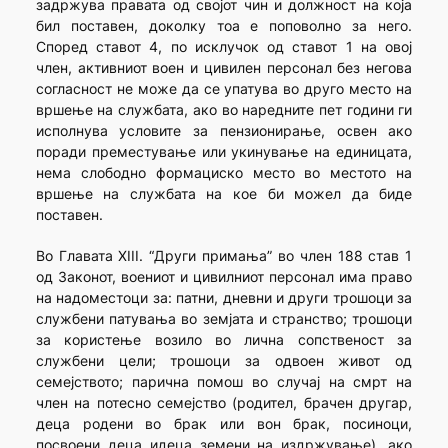
задржува правата од својот чин и должност на која
бил поставен, доколку тоа е поповолно за него.
Според ставот 4, по исклучок од ставот 1 на овој
член, активниот воен и цивилен персонал без негова
согласност не може да се упатува во друго место на
вршење на службата, ако во наредните пет години ги
исполнува условите за пензионирање, освен ако
поради преместување или укинување на единицата,
нема слободно формациско место во местото на
вршење на службата на кое би можел да биде
поставен.
Во Главата XIII. “Други примања” во член 188 став 1
од Законот, воениот и цивилниот персонал има право
на надоместоци за: патни, дневни и други трошоци за
службени патувања во земјата и странство; трошоци
за користење возило во лична сопственост за
службени цели; трошоци за одвоен живот од
семејството; парична помош во случај на смрт на
член на потесно семејство (родител, брачен другар,
деца родени во брак или вон брак, посиноци,
посвоени деца идеца земени на издржување), ако