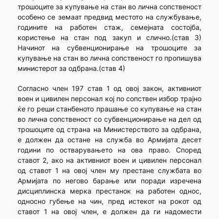
трошоците за купување на стан во лична сопственост
особено се земаат предвид местото на службување,
годините на работен стаж, семејната состојба,
користење на стан под закуп и слично.(став 3)
Начинот на субвенционирање на трошоците за
купување на стан во лична сопственост го пропишува
министерот за одбрана.(став 4)
Согласно член 197 став 1 од овој закон, активниот
воен и цивилен персонал кој по сопствен избор трајно
ќе го реши станбеното прашање со купување на стан
во лична сопственост со субвенционирање на дел од
трошоците од страна на Министерството за одбрана,
е должен да остане на служба во Армијата десет
години по остварувањето на ова право. Според
ставот 2, ако на активниот воен и цивилен персонал
од ставот 1 на овој член му престане службата во
Армијата по негово барање или поради изречена
дисциплинска мерка престанок на работен однос,
односно губење на чин, пред истекот на рокот од
ставот 1 на овој член, е должен да ги надомести