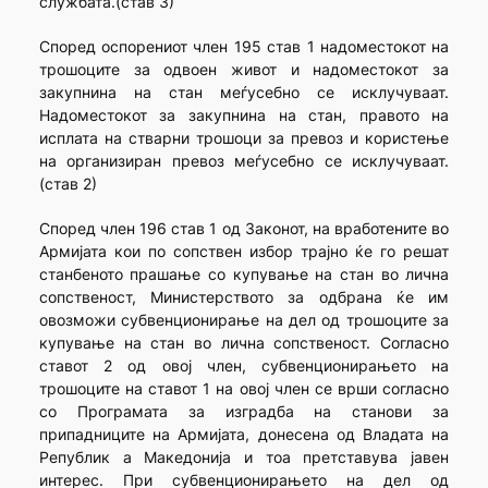
службата.(став 3)
Според оспорениот член 195 став 1 надоместокот на
трошоците за одвоен живот и надоместокот за
закупнина на стан меѓусебно се исклучуваат.
Надоместокот за закупнина на стан, правото на
исплата на стварни трошоци за превоз и користење
на организиран превоз меѓусебно се исклучуваат.
(став 2)
Според член 196 став 1 од Законот, на вработените во
Армијата кои по сопствен избор трајно ќе го решат
станбеното прашање со купување на стан во лична
сопственост, Министерството за одбрана ќе им
овозможи субвенционирање на дел од трошоците за
купување на стан во лична сопственост. Согласно
ставот 2 од овој член, субвенционирањето на
трошоците на ставот 1 на овој член се врши согласно
со Програмата за изградба на станови за
припадниците на Армијата, донесена од Владата на
Републик а Македонија и тоа претставува јавен
интерес. При субвенционирањето на дел од