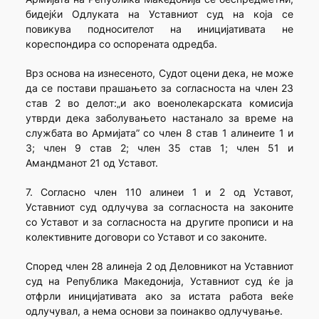
бидејќи Одлуката на Уставниот суд на која се
повикува подносителот на иницијативата не
кореспондира со оспорената одредба.
Врз основа на изнесеното, Судот оцени дека, не може
да се постави прашањето за согласноста на член 23
став 2 во делот:„и ако военолекарската комисија
утврди дека заболувањето настанало за време на
службата во Армијата” со член 8 став 1 алинеите 1 и
3; член 9 став 2; член 35 став 1; член 51 и
Амандманот 21 од Уставот.
7. Согласно член 110 алинеи 1 и 2 од Уставот,
Уставниот суд одлучува за согласноста на законите
со Уставот и за согласноста на другите прописи и на
колективните договори со Уставот и со законите.
Според член 28 алинеја 2 од Деловникот на Уставниот
суд на Република Македонија, Уставниот суд ќе ја
отфрли иницијативата ако за истата работа веќе
одлучувал, а нема основи за поинакво одлучување.