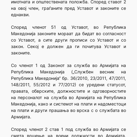
имотната и општествената положба. Според ставот 2
на овој член, граѓаните пред Уставот и законите се
еднакви.
Според членот 51 од Уставот, во Република
Македонија законите мораат да бидат во согласност
со Уставот, а сите други прописи со Уставот и со
закон. Секој е должен да ги почитува Уставот и
законите.
Со членот 1 од Законот за служба во Армијата на
Република Македонија („Службен весник на
Република Македонија“ бр. 36/2010, 23/2011, 47/2011,
148/2011, 55/2012 и 77/2012) се уредени статусот,
правата, обврските, должностите и одговорностите
на персоналот на служба во Армијата на Република
Македонија, како и системот на плати и надоместоци
на плати и други прашања во врска с о службата во
Армијата.
Според членот 2 став 1 под служба во Армијата се
смета вршење на воени должности во Армијата.