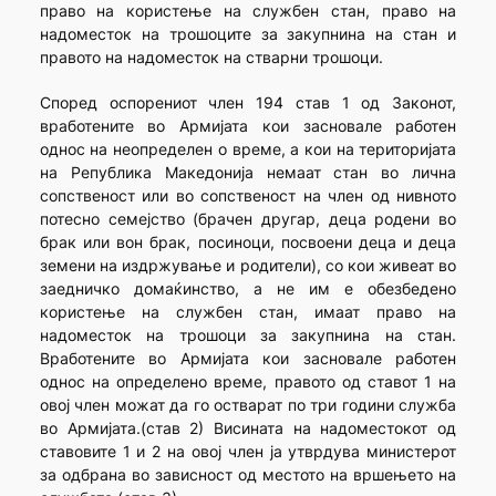
право на користење на службен стан, право на
надоместок на трошоците за закупнина на стан и
правото на надоместок на стварни трошоци.
Според оспорениот член 194 став 1 од Законот,
вработените во Армијата кои засновале работен
однос на неопределен о време, а кои на територијата
на Република Македонија немаат стан во лична
сопственост или во сопственост на член од нивното
потесно семејство (брачен другар, деца родени во
брак или вон брак, посиноци, посвоени деца и деца
земени на издржување и родители), со кои живеат во
заедничко домаќинство, а не им е обезбедено
користење на службен стан, имаат право на
надоместок на трошоци за закупнина на стан.
Вработените во Армијата кои засновале работен
однос на определено време, правото од ставот 1 на
овој член можат да го остварат по три години служба
во Армијата.(став 2) Висината на надоместокот од
ставовите 1 и 2 на овој член ја утврдува министерот
за одбрана во зависност од местото на вршењето на