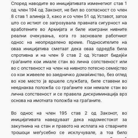
Според наводите во иницијативата изменетиот став 1
од член 194 од Законот, не бил во согласност со член
8 став 1 алинеја 3, како и со член 51 од Уставот, затоа
што со истиот се загрозувала правната сигурност на
вработените во Армијата и биле изиграни нивните
реални очекувања, кога го засновале работниот
однос на неопределено време. Подносителите на
оваа иницијатива сметаат дека оваа одредба била
спротивна и на член 9 став 2 од Уставот бидејќи
граѓаните кои имале стан во лична сопственост или
во с опственост на член на нивното потесно семејство
со кои живееле во заедничко домаќинство, без оглед
во кое место ја вршеле службата, биле ставени во
нееднаква положба со граѓаните кои немале стан во
лична сопственост и се правела дискриминација врз
основа на имотната положба на граѓаните.
Во однос на член 195 став 2 од Законот, во
иницијативата наведуваат дека надоместокот за
закупнина на стан и правото на исплата на стварните
трошоци меѓусебно се исклучувале, а тоа било