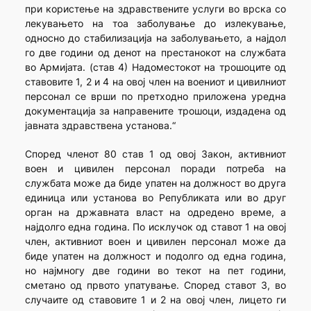
при користење на здравствените услуги во врска со
лекувањето на тоа заболување до излекување,
односно до стабилизација на заболувањето, а најдол
го две години од денот на престанокот на службата
во Армијата. (став 4) Надоместокот на трошоците од
ставовите 1, 2 и 4 на овој член на воениот и цивилниот
персонал се врши по претходно приложена уредна
документација за направените трошоци, издадена од
јавната здравствена установа.“
Според членот 80 став 1 од овој Закон, aктивниот
воен и цивилен персонал поради потреба на
службата може да биде упатен на должност во друга
единица или установа во Републиката или во друг
орган на државната власт на одредено време, а
најдолго една година. По исклучок од ставот 1 на овој
член, активниот воен и цивилен персонал може да
биде упатен на должност и подолго од една година,
но најмногу две години во текот на пет години,
сметано од првото упатување. Според ставот 3, во
случаите од ставовите 1 и 2 на овој член, лицето ги