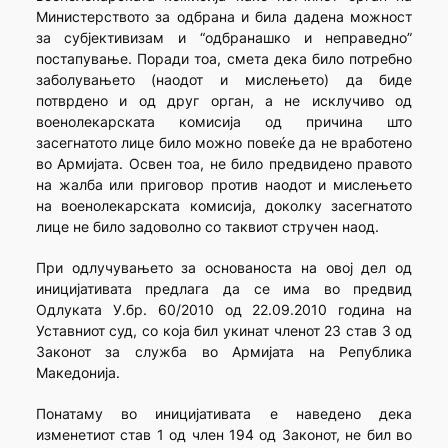
Министерството за одбрана и била дадена можност
за субјективизам и “одбранашко и неправедно”
постапување. Поради тоа, смета дека било потребно
заболувањето (наодот и мислењето) да биде
потврдено и од друг орган, а не исклучиво од
военолекарската комисија од причина што
засегнатото лице било можно повеќе да не вработено
во Армијата. Освен тоа, не било предвидено правото
на жалба или приговор против наодот и мислењето
на военолекарската комисија, доколку засегнатото
лице не било задоволно со таквиот стручен наод.
При одлучувањето за основаноста на овој дел од
иницијативата предлага да се има во предвид
Одлуката У.бр. 60/2010 од 22.09.2010 година на
Уставниот суд, со која бил укинат членот 23 став 3 од
Законот за служба во Армијата на Република
Македонија.
Понатаму во иницијативата е наведено дека
изменетиот став 1 од член 194 од Законот, не бил во