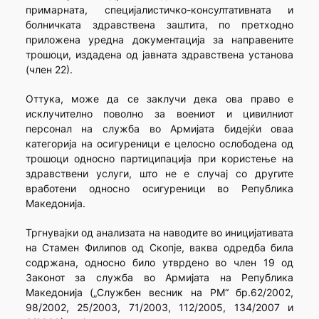
примарната, специјалистичко-консултативната и
болничката здравствена заштита, по претходно
приложена уредна документација за направените
трошоци, издадена од јавната здравствена установа
(член 22).
Оттука, може да се заклучи дека ова право е
исклучително поволно за воениот и цивилниот
персонал на служба во Армијата бидејќи оваа
категорија на осигуреници е целосно ослободена од
трошоци односно партиципација при користење на
здравствени услуги, што не е случај со другите
вработени односно осигуреници во Република
Македонија.
Тргнувајки од анализата на наводите во иницијативата
на Стамен Филипов од Скопје, ваква одредба била
содржана, односно било утврдено во член 19 од
Законот за служба во Армијата на Република
Македонија („Службен весник на РМ“ бр.62/2002,
98/2002, 25/2003, 71/2003, 112/2005, 134/2007 и