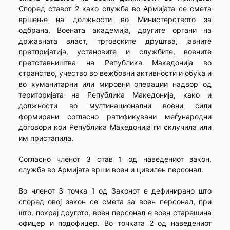
Според ставот 2 како служба во Армијата се смета
вршење на должности во Министерството за
одбрана, Воената академија, другите органи на
државната власт, трговските друштва, јавните
претпријатија, установите и службите, воените
претставништва на Република Македонија во
странство, учество во вежбовни активности и обука и
во хуманитарни или мировни операции надвор од
територијата на Република Македонија, како и
должности во мултинационални воени сили
формирани согласно ратификувани меѓународни
договори кои Република Македонија ги склучила или
им пристапила.
Согласно членот 3 став 1 од наведениот закон,
служба во Армијата врши воен и цивилен персонал.
Во членот 3 точка 1 од Законот е дефинирано што
според овој закон се смета за воен персонал, при
што, покрај другото, воен персонал е воен старешина
офицер и подофицер. Во точката 2 од наведениот