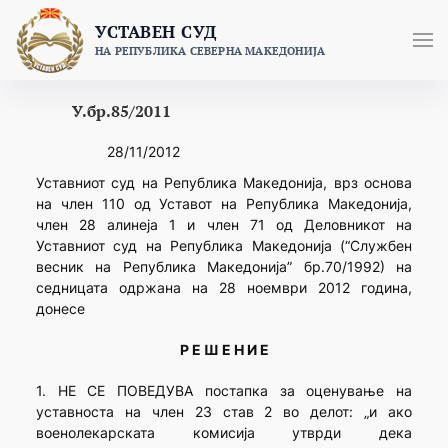
Skip
УСТАВЕН СУД
to
НА РЕПУБЛИКА СЕВЕРНА МАКЕДОНИЈА
content
У.бр.85/2011
28/11/2012
Уставниот суд на Република Македонија, врз основа
на член 110 од Уставот на Република Македонија,
член 28 алинеја 1 и член 71 од Деловникот на
Уставниот суд на Република Македонија (“Службен
весник на Република Македонија” бр.70/1992) на
седницата одржана на 28 ноември 2012 година,
донесе
Р Е Ш Е Н И Е
1. НЕ СЕ ПОВЕДУВА постапка за оценување на
уставноста на член 23 став 2 во делот: „и ако
военолекарската комисија утврди дека