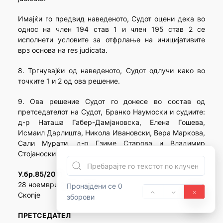
Имајќи го предвид наведеното, Судот оцени дека во
однос на член 194 став 1 и член 195 став 2 се
исполнети условите за отфрлање на иницијативите
врз основа на res judicatа.
8. Тргнувајќи од наведеното, Судот одлучи како во
точките 1 и 2 од ова решение.
9. Ова решение Судот го донесе во состав од
претседателот на Судот, Бранко Наумоски и судиите:
д-р Наташа Габер-Дамјановска, Елена Гошева,
Исмаил Дарлишта, Никола Ивановски, Вера Маркова,
Сали Мурaти, д-р Гзиме Старова и Владимир
Стојаноски .
У.бр.85/2011
28 ноември 2012 година
Пронајдени се 0
Скопје
зборови
ПРЕТСЕДАТЕЛ