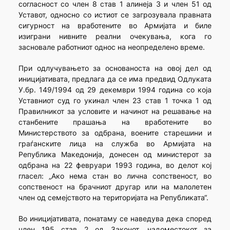
согласност со член 8 став 1 алинеја 3 и член 51 од
Уставот, односно со истиот се загрозувала правната
сигурност на вработените во Армијата и биле
изиграни нивните реални очекувања, кога го
засновале работниот однос на неопределено време.
При одлучувањето за основаноста на овој дел од
иницијативата, предлага да се има предвид Одлуката
У.бр. 149/1994 од 29 декември 1994 година со која
Уставниот суд го укинал член 23 став 1 точка 1 од
Правилникот за условите и начинот на решавање на
станбените прашања на вработените во
Министерството за одбрана, воените старешини и
граѓанските лица на служба во Армијата на
Република Македонија, донесен од министерот за
одбрана на 22 февруари 1993 година, во делот кој
гласел: „Ако нема стан во лична сопственост, во
сопственост на брачниот другар или на малолетен
член од семејството на територијата на Републиката“.
Во иницијативата, понатаму се наведува дека според
член 195 став 2 од Законот, надоместокот за