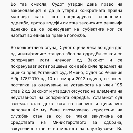
Во таа смисла, Судот утврди дека право на
законодавецот е да ја утврди конкретната правна
материја како што предвидуваат оспорените
одредби, притоа водејќи сметка законските решенија
еднакво да се однесуваат на субјектите кои се
наоѓаат во еднаква правна положба.
Во конкретниов случај, Судот оцени дека во еден дел
од иницијативите станува збор за одредби со кои се
оспоруваат исти членови од Законот и се
покренуваат исти прашања кои веќе биле предмет на
оценка пред Уставниот суд. Имено, Судот со Решение
У.бр.178/2010 од 10 октомври 2012 година, не повел
постапка за оценување на уставноста на член 195
став 2 од Законот и утврдил отсуство на елементи на
неуставност на оспорената одредба. Уставниот суд
заземал став дека кога на воениот и цивилниот
персонал ќе му биде овозможено користење на
службен стан за кој се плаќа закупнина од
средствата на Министерството за одбрана,
закупениот стан е во местото на службување. Во