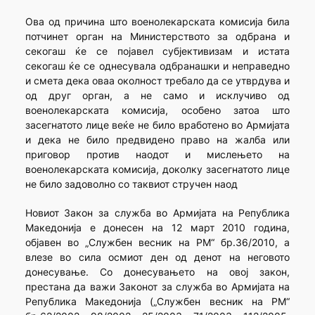
Ова од причина што военолекарската комисија била
потчинет орган на Министерството за одбрана и
секогаш ќе се појавел субјективизам и истата
секогаш ќе се однесувала одбранашки и неправедно
и смета дека оваа околност требало да се утврдува и
од друг орган, а не само и исклучиво од
военолекарската комисија, особено затоа што
засегнатото лице веќе не било вработено во Армијата
и дека не било предвидено право на жалба или
приговор против наодот и мислењето на
военолекарската комисија, доколку засегнатото лице
не било задоволно со таквиот стручен наод
Новиот Закон за служба во Армијата на Република
Македонија е донесен на 12 март 2010 година,
објавен во „Службен весник на РМ“ бр.36/2010, а
влезе во сила осмиот ден од денот на неговото
донесување. Со донесувањето на овој закон,
престана да важи Законот за служба во Армијата на
Република Македонија („Службен весник на РМ“