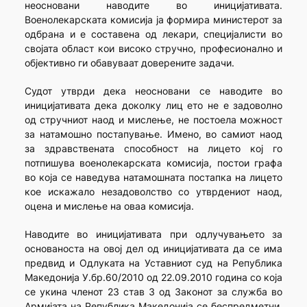
неосновани наводите во иницијативата.
Военолекарската комисија ја формира министерот за
одбрана и е составена од лекари, специјалисти во
својата област кои високо стручно, професионално и
објективно ги обавуваат доверените задачи.
Судот утврди дека неосновани се наводите во
иницијативата дека доколку лиц ето не е задоволно
од стручниот наод и мислење, не постоела можност
за натамошно постапување. Имено, во самиот наод
за здравствената способност на лицето кој го
потпишува военолекарската комисија, постои графа
во која се наведува натамошната постапка на лицето
кое искажало незадоволство со утврдениот наод,
оцена и мислење на оваа комисија.
Наводите во иницијативата при одлучувањето за
основаноста на овој дел од иницијативата да се има
предвид и Одлуката на Уставниот суд на Република
Македонија У.бр.60/2010 од 22.09.2010 година со која
се укина членот 23 став 3 од Законот за служба во
Армијата на Република Македонија се беспредметни,