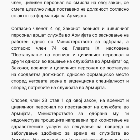
член, цивилен персонал во смисла на овој закон, се
смета цивилно лице поставено на должност согласно
со актот за формација на Армијата.
Согласно членот 4 од Законот воениот и цивилниот
персонал вршат служба во Армијата со засновање на
работен однос со Министерството за одбрана, а
согласно член 74 од Главата IX. насловена
“Поставување на воениот и цивилниот персонал и
други односи во вршење на службата во Армијата” од
Законот, воениот и цивилниот персонал се поставува
на соодветна должност, односно формациско место
според неговата воена е виденциска специјалност и
според потребите на службата во Армијата.
Според член 23 став 1 од овој закон, на воениот и
цивилниот персонал по престанокот на службата во
Армијата, Министерството за одбрана му ги
надоместува трошоците направени при користење на
здравствените услуги за лекување на повреда и
заболување здобиено за време на службата во
Армијата. На лице кај кое ќе се појави заболување по