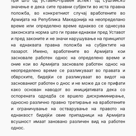
при што од уставно-правен аспект од суштинско
значење е дека сите правни субјекти во иста правна
положба, во конкретниот случај вработените во
Армијата на Република Македонија на неопределано
време или определено време еднакво се однесува
законската норма што ги прави еднакви пред Уставот
и пред законите и не значи нарушување на принципот
на еднаквата правна положба на субјектите на
пазарот. Имено, вработените во Армијата кои
засновале работен однос на определено време и
оние кои во Армијата засновале работен однос на
неопределено време се разликуваат во правата и
обврските, бидејќи се разликуваат во видот на
заснованиот работен о днос и не може да се прифати
како основан наводот во иницијативата дека со
оспорената одредба се вршело дискриминирање,
односно различно правно третирање на вработените
и ограничување на остварување на правото на
еднаквост бидејќи овие припадници на Армијата
всушност имаат зановано различен вид на работен
однос.