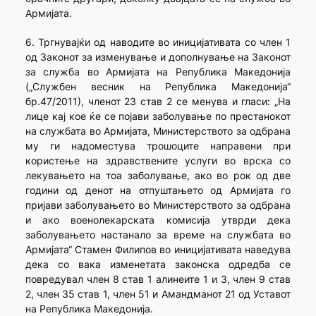
Армијата.
6. Тргнувајќи од наводите во иницијативата со член 1
од Законот за изменување и дополнување на Законот
за служба во Армијата на Република Македонија
(„Службен весник на Република Македонија“
бр.47/2011), членот 23 став 2 се менува и гласи: „На
лице кај кое ќе се појави заболување по престанокот
на службата во Армијата, Министерството за одбрана
му ги надоместува трошоците направени при
користење на здравствените услуги во врска со
лекувањето на тоа заболување, ако во рок од две
години од денот на отпуштањето од Армијата го
пријави заболувањето во Министерството за одбрана
и ако военолекарската комисија утврди дека
заболувањето настанало за време на службата во
Армијата“ Стамен Филипов во иницијативата наведува
дека со вака изменетата законска одредба се
повредувал член 8 став 1 алинеите 1 и 3, член 9 став
2, член 35 став 1, член 51 и Амандманот 21 од Уставот
на Република Македонија.