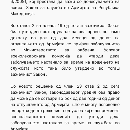
6/2009), кој престана да важи со донесувањето на
новиот Закон за служба во Армијата на Република
Македонија.
Во ставот 2 на членот 19 од тогаш важечкиот Закон
било утврдено остварување на ова право, но само
доколку во рок од два месеци од денот на
отпуштањето од Армијата се пријави заболувањето
во Министерството за одбрана. Условот
военолекарската комисија да утврди дека
заболувањето настанало за време на вршењето на
службата исто така било утврдено во тогаш
важечкиот Закон .
Со новото решение од член 23 став 2 од сега
важечкиот Закон, законодавецот уредил ова право
да може да се оствари во рок од две години од денот
на отпуштањето од Армијата, што е многу поповолно
од претходното решение, под услов кој е непроменет,
военолекарската комисија да утврди дека
заболувањето настанало за време на службата во
Армијата.