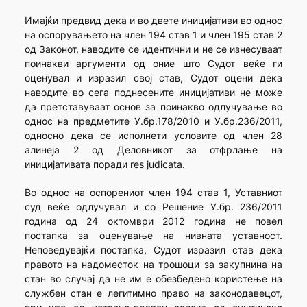
Имајќи предвид дека и во двете иницијативи во однос
на оспорувањето на член 194 став 1 и член 195 став 2
од Законот, наводите се идентични и не се изнесуваат
поинакви аргументи од оние што Судот веќе ги
оценувал и изразил свој став, Судот оцени дека
наводите во сега поднесените иницијативи не може
да претставуваат основ за поинакво одлучување во
однос на предметите У.бр.178/2010 и У.бр.236/2011,
односно дека се исполнети условите од член 28
алинеја 2 од Деловникот за отфрлање на
иницијативата поради res judicata.
Во однос на оспорениот член 194 став 1, Уставниот
суд веќе одлучувал и со Решение У.бр. 236/2011
година од 24 октомври 2012 година не повел
постапка за оценување на нивната уставност.
Неповедувајќи постапка, Судот изразил став дека
правото на надоместок на трошоци за закупнина на
стан во случај да не им е обезбедено користење на
службен стан е легитимно право на законодавецот,