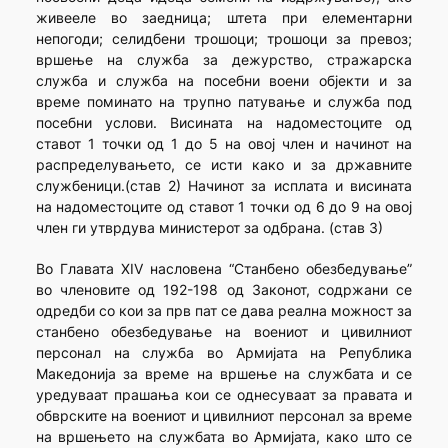
живееле во заедница; штета при елементарни
непогоди; селидбени трошоци; трошоци за превоз;
вршење на служба за дежурство, стражарска
служба и служба на посебни воени објекти и за
време поминато на трупно патување и служба под
посебни услови. Висината на надоместоците од
ставот 1 точки од 1 до 5 на овој член и начинот на
распределувањето, се исти како и за државните
службеници.(став 2) Начинот за исплата и висината
на надоместоците од ставот 1 точки од 6 до 9 на овој
член ги утврдува министерот за одбрана. (став 3)
Во Главата XIV насловена “Станбенo обезбедување”
во членовите од 192-198 од Законот, содржани се
одредби со кои за прв пат се дава реална можност за
станбено обезбедување на воениот и цивилниот
персонал на служба во Армијата на Република
Македонија за време на вршење на службата и се
уредуваат прашања кои се однесуваат за правата и
обврските на воениот и цивилниот персонал за време
на вршењето на службата во Армијата, како што се