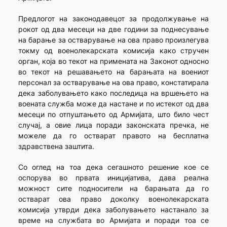
Предлогот на законодавецот за продолжување на
рокот од два месеци на две години за поднесување
на барање за остварување на ова право произлегува
токму од военолекарската комисија како стручен
орган, која во текот на примената на Законот односно
во текот на решавањето на барањата на воениот
персонал за остварување на ова право, констатирала
дека заболувањето како последица на вршењето на
воената служба може да настане и по истекот од два
месеци по отпуштањето од Армијата, што било чест
случај, а овие лица поради законската пречка, не
можеле да го остварат правото на бесплатна
здравствена заштита.
Со оглед на тоа дека сегашното решение кое се
оспорува во првата иницијатива, дава реална
можност сите подносители на барањата да го
остварат ова право доколку военолекарската
комисија утврди дека заболувањето настанало за
време на службата во Армијата и поради тоа се