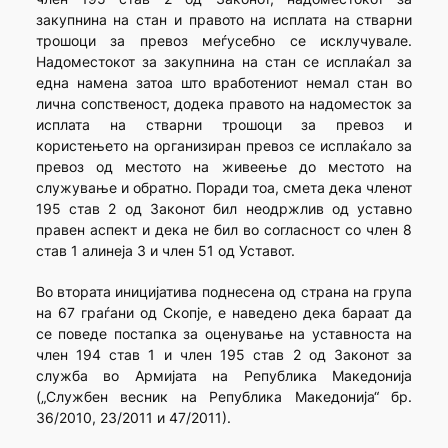
закупнина на стан и правото на исплата на стварни
трошоци за превоз меѓусебно се исклучувале.
Надоместокот за закупнина на стан се исплаќал за
една намена затоа што вработениот немал стан во
лична сопственост, додека правото на надоместок за
исплата на стварни трошоци за превоз и
користењето на организиран превоз се исплаќало за
превоз од местото на живеење до местото на
служување и обратно. Поради тоа, смета дека членот
195 став 2 од Законот бил неодржлив од уставно
правен аспект и дека не бил во согласност со член 8
став 1 алинеја 3 и член 51 од Уставот.
Во втората иницијатива поднесена од страна на група
на 67 граѓани од Скопје, е наведено дека бараат да
се поведе постапка за оценување на уставноста на
член 194 став 1 и член 195 став 2 од Законот за
служба во Армијата на Република Македонија
(„Службен весник на Република Македонија“ бр.
36/2010, 23/2011 и 47/2011).