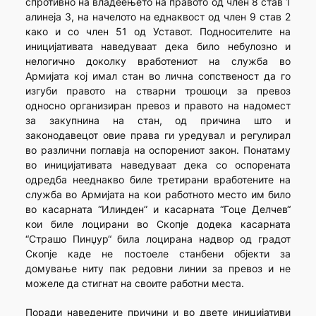
спротивно на владеењето на правото од член 8 став 1
алинеја 3, на начелото на еднаквост од член 9 став 2
како и со член 51 од Уставот. Подносителите на
иницијативата наведуваат дека било небулозно и
нелогично доколку вработениот на служба во
Армијата кој имал стан во лична сопственост да го
изгуби правото на стварни трошоци за превоз
односно организиран превоз и правото на надомест
за закупнина на стан, од причина што и
законодавецот овие права ги уредувал и регулирал
во различни поглавја на оспорениот закон. Понатаму
во иницијативата наведуваат дека со оспорената
одредба нееднакво биле третирани вработените на
служба во Армијата на кои работното место им било
во касарната “Илинден” и касарната “Гоце Делчев“
кои биле лоцирани во Скопје додека касарната
“Страшо Пинџур“ била лоцирана надвор од градот
Скопје каде не постоеле станбени објекти за
домување ниту пак редовни линии за превоз и не
можеле да стигнат на своите работни места.
Поради наведените причини и во двете иницијативи