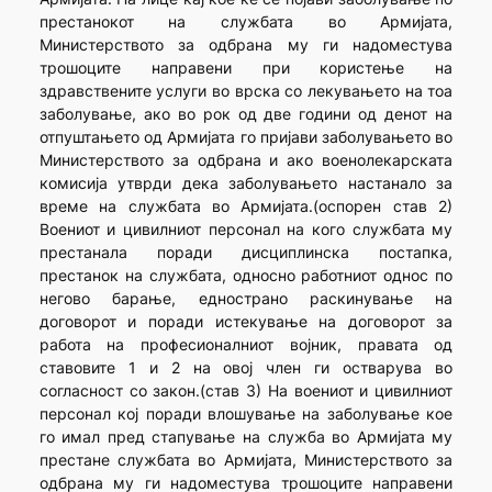
престанокот на службата во Армијата,
Министерството за одбрана му ги надоместува
трошоците направени при користење на
здравствените услуги во врска со лекувањето на тоа
заболување, ако во рок од две години од денот на
отпуштањето од Армијата го пријави заболувањето во
Министерството за одбрана и ако военолекарската
комисија утврди дека заболувањето настанало за
време на службата во Армијата.(оспорен став 2)
Воениот и цивилниот персонал на кого службата му
престанала поради дисциплинска постапка,
престанок на службата, односно работниот однос по
негово барање, еднострано раскинување на
договорот и поради истекување на договорот за
работа на професионалниот војник, правата од
ставовите 1 и 2 на овој член ги остварува во
согласност со закон.(став 3) На воениот и цивилниот
персонал кој поради влошување на заболување кое
го имал пред стапување на служба во Армијата му
престане службата во Армијата, Министерството за
одбрана му ги надоместува трошоците направени