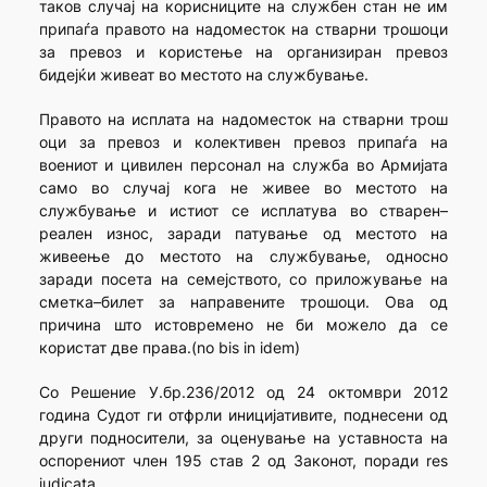
таков случај на корисниците на службен стан не им
припаѓа правото на надоместок на стварни трошоци
за превоз и користење на организиран превоз
бидејќи живеат во местото на службување.
Правото на исплата на надоместок на стварни трош
оци за превоз и колективен превоз припаѓа на
воениот и цивилен персонал на служба во Армијата
само во случај кога не живее во местото на
службување и истиот се исплатува во стварен–
реален износ, заради патување од местото на
живеење до местото на службување, односно
заради посета на семејството, со приложување на
сметка–билет за направените трошоци. Ова од
причина што истовремено не би можело да се
користат две права.(no bis in idem)
Со Решение У.бр.236/2012 од 24 октомври 2012
година Судот ги отфрли иницијативите, поднесени од
други подносители, за оценување на уставноста на
оспорениот член 195 став 2 од Законот, поради res
judicata.