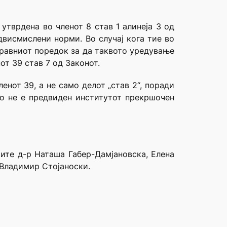
утврдена во членот 8 став 1 алинеја 3 од
двисмислени норми. Во случај кога тие во
правниот поредок за да таквото уредување
от 39 став 7 од Законот.
енот 39, а не само делот „став 2“, поради
то не е предвиден институтот прекршочен
ите д-р Наташа Габер-Дамјановска, Елена
 Владимир Стојаноски.