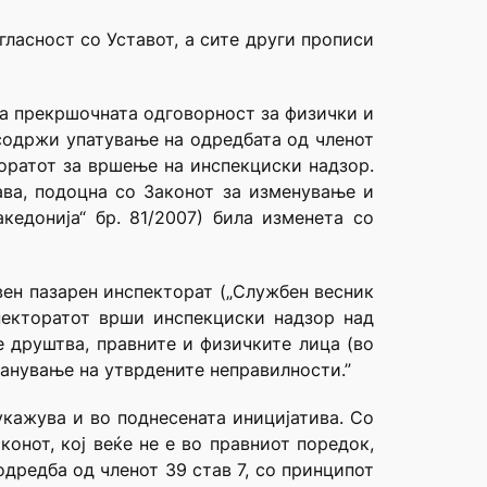
ласност со Уставот, а сите други прописи
на прекршочната одговорност за физички и
 содржи упатување на одредбата од членот
торатот за вршење на инспекциски надзор.
ава, подоцна со Законот за изменување и
едонија“ бр. 81/2007) била изменета со
вен пазарен инспекторат („Службен весник
спекторатот врши инспекциски надзор над
е друштва, правните и физичките лица (во
ранување на утврдените неправилности.”
укажува и во поднесената иницијатива. Со
онот, кој веќе не е во правниот поредок,
дредба од членот 39 став 7, со принципот