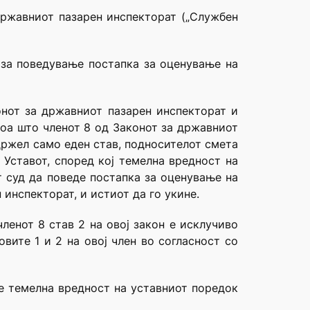
Државниот пазарен инспекторат („Службен
 за поведување постапка за оценување на
онот за државниот пазарен инспекторат и
 тоа што членот 8 од Законот за државниот
држел само еден став, подносителот смета
 Уставот, според кој темелна вредност на
т суд да поведе постапка за оценување на
 инспекторат, и истиот да го укине.
ленот 8 став 2 на овој закон е исклучиво
ите 1 и 2 на овој член во согласност со
 е темелна вредност на уставниот поредок