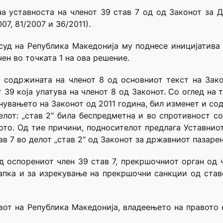
а уставноста на членот 39 став 7 од од Законот за 
07, 81/2007 и 36/2011).
 суд на Република Македонија му поднесе иницијатива
ен во точката 1 на ова решение.
а содржината на членот 8 од основниот текст на Зак
 39 која упатува на членот 8 од Законот. Со оглед на
нувањето на Законот од 2011 година, бил изменет и со
елот: „став 2“ била беспредметна и во спротивност со
то. Од тие причини, подносителот предлага Уставнио
в 7 во делот „став 2“ од Законот за државниот пазарен
д оспорениот член 39 став 7, прекршочниот орган од ч
пка и за изрекување на прекршочни санкции од ставов
тавот на Република Македонија, владеењето на правото