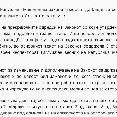
 Република Македонија законите мораат да бидат во сог
ги почитува Уставот и законите.
 на прекршочните одредби на Законот со кој е утврде
самата одредба и таа во ставот 7, во оспорениот дел
та одредба во која е утврдена надлежноста на инспек
битно, во основниот текст на Законот содржела 3 ст
арен инспекторат („Службен весник на Република Мак
нот за изменување и дополнување на Законот за држа
членот 8 во целост бил изменет и тој сега гласи: Ин
ени врз основа на закон во работењето на трговскит
ако и изрекување на инспекциски мерки со цел за отст
злегува дека тој сега има само еден став, на што се 
в 7 содржи повикување на ставот 2 од членот 8 од Зак
едување под сомневање на согласноста на оспорената о