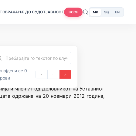
Т
ОБРАЌАЊЕ ДО СУДОТ
ЈАВНОСТ
MK
SQ
EN
BCCF
најдени се 0
орови
нија и член 71 од Деловникот на Уставниот
ицата одржана на 20 ноември 2012 година,