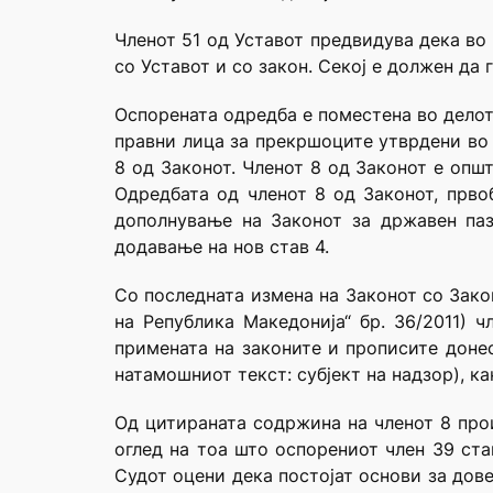
Членот 51 од Уставот предвидува дека во
со Уставот и со закон. Секој е должен да 
Оспорената одредба е поместена во делот
правни лица за прекршоците утврдени во 
8 од Законот. Членот 8 од Законот е опш
Одредбата од членот 8 од Законот, прво
дополнување на Законот за државен паз
додавање на нов став 4.
Со последната измена на Законот со Зако
на Република Македонија“ бр. 36/2011) 
примената на законите и прописите донес
натамошниот текст: субјект на надзор), к
Од цитираната содржина на членот 8 прои
оглед на тоа што оспорениот член 39 ста
Судот оцени дека постојат основи за дов