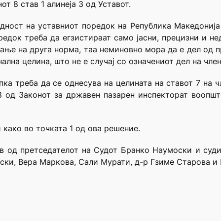
т 8 став 1 алинеја 3 од Уставот.
ност на уставниот поредок на Република Македонија 
редок треба да егзистираат само јасни, прецизни и не
ање на друга норма, таа неминовно мора да е дел од 
лна целина, што не е случај со означениот дел на член
а треба да се однесува на целината на ставот 7 на чл
8 од Законот за државен пазарен инспекторат воопш
 како во точката 1 од ова решение.
ав од претседателот на Судот Бранко Наумоски и суди
ки, Вера Маркова, Сали Мурати, д-р Гзиме Старова и