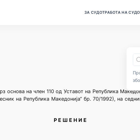
ЗА СУДОТ
РАБОТА НА СУДО
Про
зб
рз основа на член 110 од Уставот на Република Македо
есник на Република Македонија“ бр. 70/1992), на седн
Р Е Ш Е Н И Е