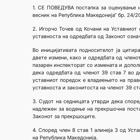
1. СЕ ПОВЕДУВА постапка за оценување н
весник на Република Македонија“ бр. 24/20
2. Игорчо Точев од Кочани на Уставниот
уставноста на одредбата од Законот означ
Во иницијативата подносителот ја цитир
двете измени, како и одредбата од членот
пазарен инспекторат со измената и допол
дека одредбата од членот 39 став 7 во д
уставниот поредок е владеењето на право
уставноста и законитоста на членот 39 ста
3. Судот на седницата утврди дека споре
надлежен за водење на прекршочна поста
Законот за прекршоците.
4. Според член 8 став 1 алинеја 3 од Ус
на Република Македонија.