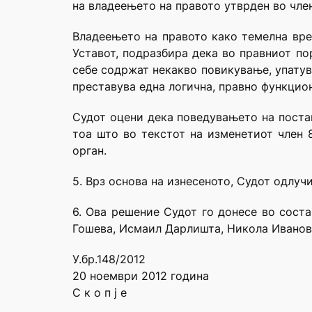
на владеењето на правото утврден во члено
Владеењето на правото како темелна вред
Уставот, подразбира дека во правниот по
себе содржат некакво повикување, упатув
преставува една логична, правно функциона
Судот оцени дека поведувањето на постапк
тоа што во текстот на изменетиот член 
орган.
5. Врз основа на изнесеното, Судот одлучи
6. Ова решение Судот го донесе во сост
Гошева, Исмаил Дарлишта, Никола Ивановс
У.бр.148/2012
20 ноември 2012 година
С к о п ј е