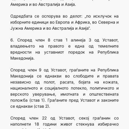
Америка и во Австралија и Азија.
Одредбата се оспорува во делот: „по исклучок на
изборните единици во Европа и Африка, во Северна и
Јужна Америка и во Австралија и Азија“.
6. Според член 8 став 1 алинеја 3 од Уставот,
владеењето на правото е една од темелните
вредности на уставниот поредок на Република
Македонија.
Според член 9 од Уставот, граѓаните на Република
Македонија се еднакви во слободите и правата
независно од полот, расата, бојата на кожата,
националното и социјалното потекло, политичкото и
верското уверување, имотната и општествената
положба (став 1). Граѓаните пред Уставот и законите
се еднакви (став 2).
Според член 22 од Уставот, секој граѓанин со
наполнети 18 години живот стекнува избирачко