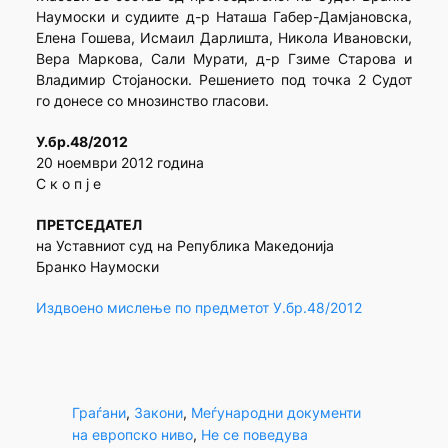
Наумоски и судиите д-р Наташа Габер-Дамјановска,
Елена Гошева, Исмаил Дарлишта, Никола Ивановски,
Вера Маркова, Сали Мурати, д-р Гзиме Старова и
Владимир Стојаноски. Решението под точка 2 Судот
го донесе со мнозинство гласови.
У.бр.48/2012
20 ноември 2012 година
С к о п ј е
ПРЕТСЕДАТЕЛ
на Уставниот суд на Република Македонија
Бранко Наумоски
Издвоено мислење по предметот У.бр.48/2012
Граѓани
, 
Закони
, 
Меѓународни документи
на европско ниво
, 
Не се поведува