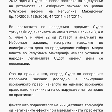
2012 година Судот не повел постапка за оценување
на уставноста на Изборниот законик во целина
(Службен весник на Република Македонија“
бр.40/2006, 136/2008, 44/2011 и 51/2011).
Во постапката по наведениот предмет Судот
тргнувајќи од анализата на член 8 став 1 алинеи 3, 4 и
5, член 9 и член 22 од Уставот и анализата на
Изборниот законик, наспрема наводите во
иницијативата дека со предвидениот изборен модел
власта во Република Македонија немала уставен и
народен легитимитет Судот оценил дека се
неосновани.
Ова од причини што, според Судот во оспорениот
Изборниот законик доследно е почитувано
избирачкото право, начелото на еднакво избирачко
право како и техниката на остварување на тоа право
во практиката.
Фактот што подносителот на иницијативата тргнувајќи
од негативните ефекти при математичката пресметка