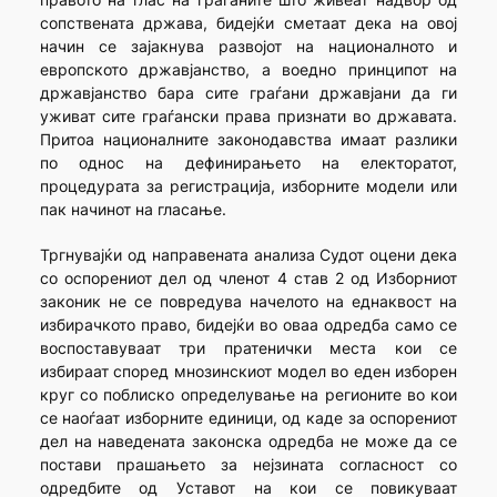
сопствената држава, бидејќи сметаат дека на овој
начин се зајакнува развојот на националното и
европското државјанство, а воедно принципот на
државјанство бара сите граѓани државјани да ги
уживат сите граѓански права признати во државата.
Притоа националните законодавства имаат разлики
по однос на дефинирањето на електоратот,
процедурата за регистрација, изборните модели или
пак начинот на гласање.
Тргнувајќи од направената анализа Судот оцени дека
со оспорениот дел од членот 4 став 2 од Изборниот
законик не се повредува начелото на еднаквост на
избирачкото право, бидејќи во оваа одредба само се
воспоставуваат три пратенички места кои се
избираат според мнозинскиот модел во еден изборен
круг со поблиско определување на регионите во кои
се наоѓаат изборните единици, од каде за оспорениот
дел на наведената законска одредба не може да се
постави прашањето за нејзината согласност со
одредбите од Уставот на кои се повикуваат