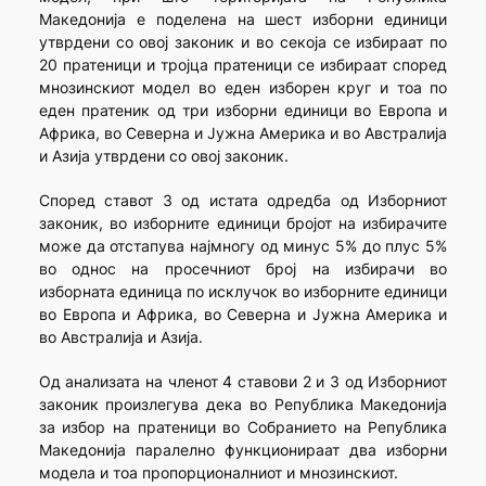
Македонија е поделена на шест изборни единици
утврдени со овој законик и во секоја се избираат по
20 пратеници и тројца пратеници се избираат според
мнозинскиот модел во еден изборен круг и тоа пo
еден пратеник од три изборни единици во Европа и
Африка, во Северна и Јужна Америка и во Австралија
и Азија утврдени со овој законик.
Според ставот 3 од истата одредба од Изборниот
законик, во изборните единици бројот на избирачите
може да отстапува најмногу од минус 5% до плус 5%
во однос на просечниот број на избирачи во
изборната единица по исклучок во изборните единици
во Европа и Африка, во Северна и Јужна Америка и
во Австралија и Азија.
Од анализата на членот 4 ставови 2 и 3 од Изборниот
законик произлегува дека во Република Македонија
за избор на пратеници во Собранието на Република
Македонија паралелно функционираат два изборни
модела и тоа пропорционалниот и мнозинскиот.