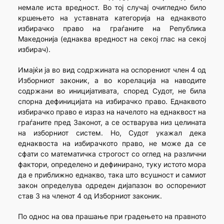
немале иста вредност. Во тој случај очигледно било
кршењето на уставната категорија на еднаквото
избирачко право на граѓаните на Република
Македонија (еднаква вредност на секој глас на секој
избирач).
Имајќи ја во вид содржината на оспорениот член 4 од
Изборниот законик, а во корелација на наводите
содржани во иницијативата, според Судот, не била
спорна дефиницијата на избирачко право. Еднаквото
избирачко право е израз на начелото на еднаквост на
граѓаните пред Законот, а се остварува низ целината
на изборниот систем. Но, Судот укажал дека
еднаквоста на избирачкото право, не може да се
сфати со математичка строгост со оглед на различни
фактори, определено и дефинирано, туку истото мора
да е приближно еднакво, така што всушност и самиот
закон определува одреден дијапазон во оспорениот
став 3 на членот 4 од Изборниот законик.
По однос на ова прашање при градењето на правното