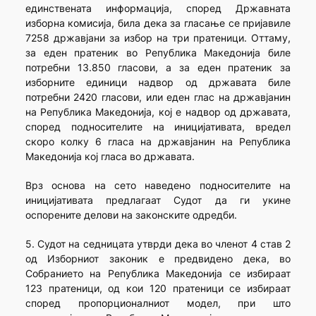
единствената информација, според Државната
изборна комисија, била дека за гласање се пријавиле
7258 државјани за избор на три пратеници. Оттаму,
за еден пратеник во Република Македонија биле
потребни 13.850 гласови, а за еден пратеник за
изборните единици надвор од државата биле
потребни 2420 гласови, или еден глас на државјанин
на Република Македонија, кој е надвор од државата,
според подносителите на иницијативата, вредел
скоро колку 6 гласа на државјанин на Република
Македонија кој гласа во државата.
Врз основа на сето наведено подносителите на
иницијативата предлагаат Судот да ги укине
оспорените делови на законските одредби.
5. Судот на седницата утврди дека во членот 4 став 2
од Изборниот законик е предвидено дека, во
Собранието на Република Македонија се избираат
123 пратеници, од кои 120 пратеници се избираат
според пропорционалниот модел, при што