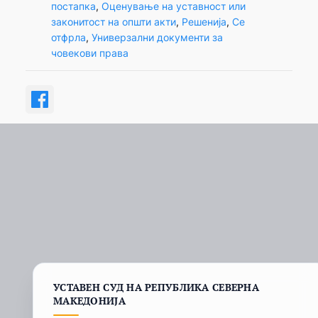
постапка
, 
Оценување на уставност или
законитост на општи акти
, 
Решенија
, 
Се
отфрла
, 
Универзални документи за
човекови права
УСТАВЕН СУД НА РЕПУБЛИКА СЕВЕРНА
МАКЕДОНИЈА