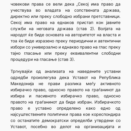
човекови права се вели дека „Секој има право да
учествува во владата на сопствената држава,
директно или преку слободно избрани претставници.
Секој има право на еднаков пристап кон јавните
служби на неговата држава (став 2). Волјата на
народот ќе биде основата на авторитетот на власта и
тоа ќе биде изразено преку периодични и автентични
избори со универзално и еднакво право на глас преку
тајно гласање или преку еквивалентни слободни
процедури на гласање (став 3).
Тргнувајќи од анализата на наведените уставни
одредби произлегува дека Уставот на Република
Македонија не прави разлика меѓу активното
избирачко право, односно правото на граѓанинот да
избира и пасивното избирачко право, односно
правото на граѓанинот да биде избран. Избирачкото
право е уставно определено како едно од
најсуштествените политички права кое кореспондира
со останатите демократски определби утврдени со
Уставот, посебно во делот на организацијата и