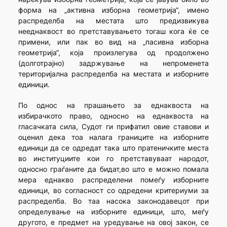
форма на „активна изборна геометрија“, имено
распределба на местата што предизвикува
нееднаквост во претставувањето тогаш кога ќе се
примени, или пак во вид на „пасивна изборна
геометрија“, која произлегува од продолжено
(долготрајно) задржување на непроменета
територијална распределба на местата и изборните
единици.
По однос на прашањето за еднаквоста на
избирачкото право, односно на еднаквоста на
гласачката сила, Судот ги прифатил овие ставови и
оценил дека тоа налага границите на изборните
единици да се одредат така што пратеничките места
во институциите кои го претставуваат народот,
односно граѓаните да бидат,во што е можно помала
мера еднакво распределени помеѓу изборните
единици, во согласност со одредени критериуми за
распределба. Во таа насока законодавецот при
определување на изборните единици, што, меѓу
другото, е предмет на уредување на овој закон, се