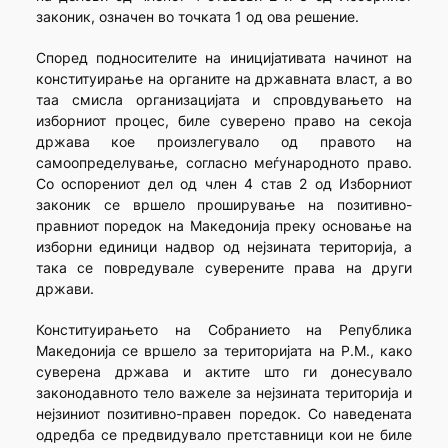
законик, означен во точката 1 од ова решение.
Според подносителите на иницијативата начинот на
конституирање на органите на државната власт, а во
таа смисла организацијата и спровдувањето на
изборниот процес, биле суверено право на секоја
држава кое произлегувало од правото на
самоопределување, согласно меѓународното право.
Со оспорениот дел од член 4 став 2 од Изборниот
законик се вршело проширување на позитивно-
правниот поредок на Македонија преку основање на
изборни единици надвор од нејзината територија, а
така се повредувале суверените права на други
држави.
Конституирањето на Собранието на Република
Македонија се вршело за територијата на Р.М., како
суверена држава и актите што ги донесувало
законодавното тело важеле за нејзината територија и
нејзиниот позитивно-правен поредок. Со наведената
одредба се предвидувало претставници кои не биле