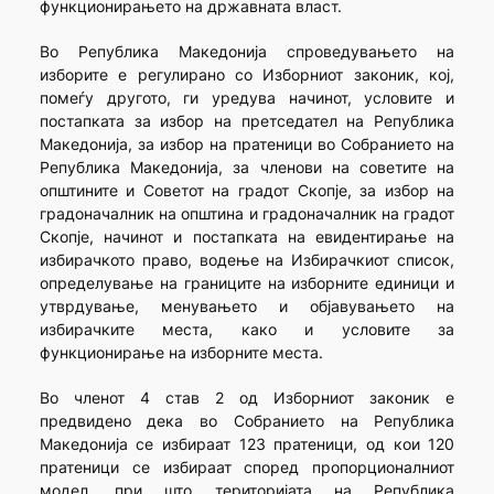
функционирањето на државната власт.
Во Република Македонија спроведувањето на
изборите е регулирано со Изборниот законик, кој,
помеѓу другото, ги уредува начинот, условите и
постапката за избор на претседател на Република
Македонија, за избор на пратеници во Собранието на
Република Македонија, за членови на советите на
општините и Советот на градот Скопје, за избор на
градоначалник на општина и градоначалник на градот
Скопје, начинот и постапката на евидентирање на
избирачкото право, водење на Избирачкиот список,
определување на границите на изборните единици и
утврдување, менувањето и објавувањето на
избирачките места, како и условите за
функционирање на изборните места.
Во членот 4 став 2 од Изборниот законик е
предвидено дека во Собранието на Република
Македонија се избираат 123 пратеници, од кои 120
пратеници се избираат според пропорционалниот
модел, при што територијата на Република