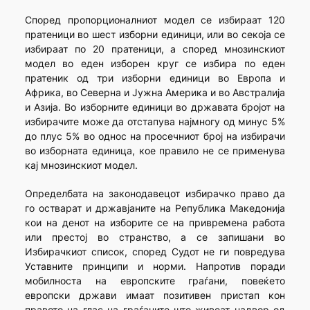
Според пропорционалниот модел се избираат 120
пратеници во шест изборни единици, или во секоја се
избираат по 20 пратеници, а според мнозинскиот
модел во еден изборен круг се избира по еден
пратеник од три изборни единици во Европа и
Африка, во Северна и Јужна Америка и во Австралија
и Азија. Во изборните единици во државата бројот на
избирачите може да отстапува најмногу од минус 5%
до плус 5% во однос на просечниот број на избирачи
во изборната единица, кое правило не се применува
кај мнозинскиот модел.
Определбата на законодавецот избирачко право да
го остварат и државјаните на Република Македонија
кои на денот на изборите се на привремена работа
или престој во странство, a се запишани во
Избирачкиот список, според Судот не ги повредува
Уставните принципи и норми. Напротив поради
мобилноста на европските граѓани, повеќето
европски држави имаат позитивен пристап кон
правото на глас на граѓаните што живеат надвор од