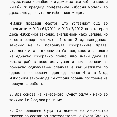
плурализам и слободни и демократски избори како и
имајќи ги предвид прифатените изборни модели во
државите да го утврди изборниот модел.
Имајќи предвид фактот што Уставниот суд во
предметите У.бр.61/2011 и У.бр.2/2012 констатирал
дека Изборниот законик, анализиран како целина, но
и сега оспорениот член 4 став 3 од наведениот
законик не ги повредува избирачките права,
утврдени и гарантирани со Уставот, како и начелото
на еднакво избирачко право, што значи дека за
истата работа веќе одлучувал и нема основи за
поинакво одлучување следуваше иницијативата по
однос на оспорениот дел од членот 4 став 3 од
Изборниот законик да се отфрли поради постоење на
пресудена работа.
8. Врз основа на изнесеното, Судот одлучи како во
точките 1 и 2 од ова решение.
9. Ова решение Судот го донесе во мнозинство
гласови во состав од претседателот на Судот Бранко