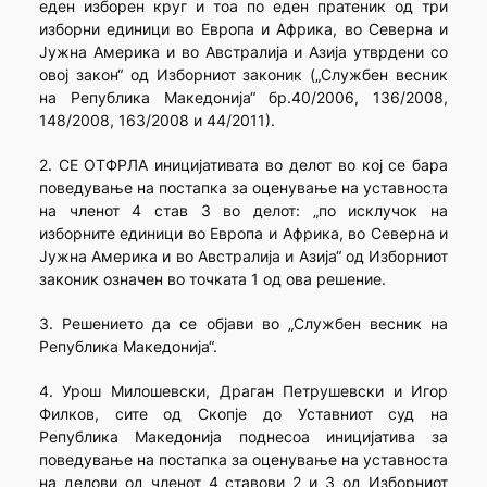
еден изборен круг и тоа по еден пратеник од три
изборни единици во Европа и Африка, во Северна и
Јужна Америка и во Австралија и Азија утврдени со
овој закон“ од Изборниот законик („Службен весник
на Република Македонија“ бр.40/2006, 136/2008,
148/2008, 163/2008 и 44/2011).
2. СЕ ОТФРЛА иницијативата во делот во кој се бара
поведување на постапка за оценување на уставноста
на членот 4 став 3 во делот: „по исклучок на
изборните единици во Европа и Африка, во Северна и
Јужна Америка и во Австралија и Азија“ од Изборниот
законик означен во точката 1 од ова решение.
3. Решението да се објави во „Службен весник на
Република Македонија“.
4. Урош Милошевски, Драган Петрушевски и Игор
Филков, сите од Скопје до Уставниот суд на
Република Македонија поднесоа иницијатива за
поведување на постапка за оценување на уставноста
на делови од членот 4 ставови 2 и 3 од Изборниот