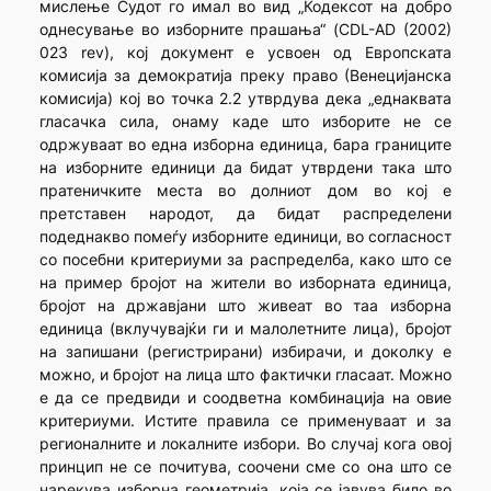
мислење Судот го имал во вид „Кодексот на добро
однесување во изборните прашања“ (CDL-AD (2002)
023 rev), кој документ е усвоен од Европската
комисија за демократија преку право (Венецијанска
комисија) кој во точка 2.2 утврдува дека „еднаквата
гласачка сила, онаму каде што изборите не се
одржуваат во една изборна единица, бара границите
на изборните единици да бидат утврдени така што
пратеничките места во долниот дом во кој е
претставен народот, да бидат распределени
подеднакво помеѓу изборните единици, во согласност
со посебни критериуми за распределба, како што се
на пример бројот на жители во изборната единица,
бројот на државјани што живеат во таа изборна
единица (вклучувајќи ги и малолетните лица), бројот
на запишани (регистрирани) избирачи, и доколку е
можно, и бројот на лица што фактички гласаат. Можно
е да се предвиди и соодветна комбинација на овие
критериуми. Истите правила се применуваат и за
регионалните и локалните избори. Во случај кога овој
принцип не се почитува, соочени сме со она што се
нарекува изборна геометрија, која се јавува било во