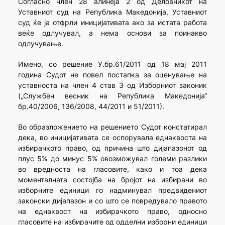
Согласно член 28 алинеја 2 од Деловникот на
Уставниот суд на Република Македонија, Уставниот
суд ќе ја отфрли иницијативата ако за истата работа
веќе одлучувал, а нема основи за поинакво
одлучување.
Имено, со решение У.бр.61/2011 од 18 мај 2011
година Судот не повел постапка за оценување на
уставноста на член 4 став 3 од Изборниот законик
(„Службен весник на Република Македонија“
бр.40/2006, 136/2008, 44/2011 и 51/2011).
Во образложението на решението Судот констатирал
дека, во иницијативата се оспорувала еднаквоста на
избирачкото право, од причина што дијапазонот од
плус 5% до минус 5% овозможувал големи разлики
во вредноста на гласовите, како и тоа дека
моменталната состојба на бројот на избирачи во
изборните единици го надминувал предвидениот
законски дијапазон и со што се повредувало правото
на еднаквост на избирачкото право, односно
гласовите на избирачите од одделни изборни единици