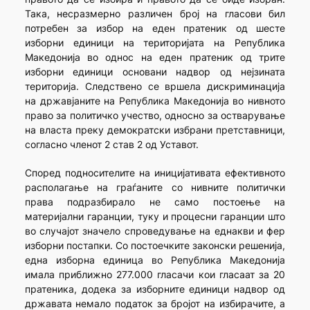
Така, несразмерно различен број на гласови бил
потребен за избор на еден пратеник од шесте
изборни единици на територијата на Република
Македонија во однос на еден пратеник од трите
изборни единици основани надвор од нејзината
територија. Следствено се вршела дискриминација
на државјаните на Република Македонија во нивното
право за политичко учество, односно за остварување
на власта преку демократски избрани претставници,
согласно членот 2 став 2 од Уставот.
Според подносителите на иницијативата ефективното
располагање на граѓаните со нивните политички
права подразбирало не само постоење на
материјални гаранции, туку и процесни гаранции што
во случајот значело спроведување на еднакви и фер
изборни постапки. Со постоечките законски решенија,
една изборна единица во Република Македонија
имала приближно 277.000 гласачи кои гласаат за 20
пратеника, додека за изборните единици надвор од
државата немало податок за бројот на избирачите, а