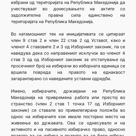
избрани од територијата на Република Македонија да
учествуваат во донесувањето на актите со
задолжителна правна сила единствено на
територијата на Република Македонија.
Во натамошниот тек на иницијативата се цитираат
член 9 став 2 и член 22 став 2 од Уставот, како и
членот 4 ставовите 2 и 3 од Изборниот законик, па се
наведува дека со направениот исклучок во членот 4
став 3 од од Изборниот законик за отстапување од
просечниот број на избирачи во изборната единица се
вршела повреда на правото на еднаквост
загарантирано со наведените уставни одредби.
Имено, избирачите, државјани на Република
Македонија на привремена работа или престој во
странство (член 2 став 1 точка 17 од Изборниот
законик) се ставале во привилегирана положба во
однос на избирачите кои имале постојано место на
живеење во државата. Ова се однесувало и на
активното и на пасивното избирачко право, односно
правото да се избира и правото да се биде избран.