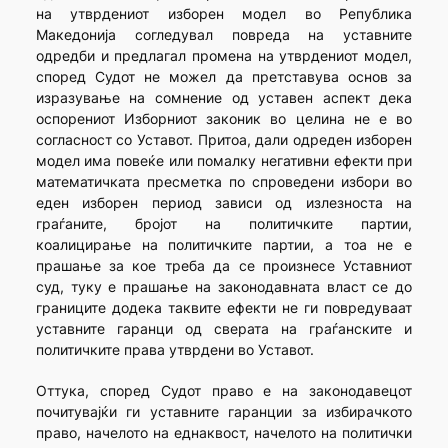
на утврдениот изборен модел во Република
Македонија согледувал повреда на уставните
одредби и предлагал промена на утврдениот модел,
според Судот не можел да претставува основ за
изразување на сомнение од уставен аспект дека
оспорениот Изборниот законик во целина не е во
согласност со Уставот. Притоа, дали одреден изборен
модел има повеќе или помалку негативни ефекти при
математичката пресметка по спроведени избори во
еден изборен период зависи од излезноста на
граѓаните, бројот на политичките партии,
коалицирање на политичките партии, а тоа не е
прашање за кое треба да се произнесе Уставниот
суд, туку е прашање на законодавната власт се до
границите додека таквите ефекти не ги повредуваат
уставните гаранци од сверата на граѓанските и
политичките права утврдени во Уставот.
Оттука, според Судот право е на законодавецот
почитувајќи ги уставните гаранции за избирачкото
право, начелото на еднаквост, начелото на политички