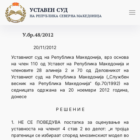
Skip
УСТАВЕН СУД
to
НА РЕПУБЛИКА СЕВЕРНА МАКЕДОНИЈА
content
У.бр.48/2012
20/11/2012
Уставниот суд на Република Македонија, врз основа
на член 110 од Уставот на Република Македонија и
членовите 28 алинеја 2 и 70 од Деловникот на
Уставниот суд на Република Македонија („Службен
весник на Република Македонија“ бр.70/1992) на
седницата одржана на 20 ноември 2012 година,
донесе
Р Е Ш Е Н И Е
1. НЕ СЕ ПОВЕДУВА постапка за оценување на
уставноста на членот 4 став 2 во делот: „и тројца
пратеници се избираат според мнозинскиот модел во