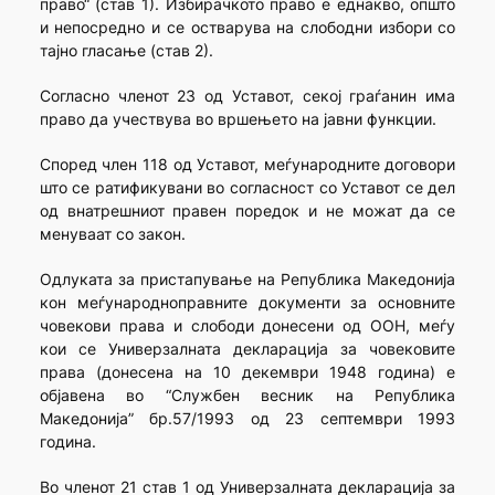
право“ (став 1). Избирачкото право е еднакво, општо
и непосредно и се остварува на слободни избори со
тајно гласање (став 2).
Согласно членот 23 од Уставот, секој граѓанин има
право да учествува во вршењето на јавни функции.
Според член 118 од Уставот, меѓународните договори
што се ратификувани во согласност со Уставот се дел
од внатрешниот правен поредок и не можат да се
менуваат со закон.
Одлуката за пристапување на Република Македонија
кон меѓународноправните документи за основните
човекови права и слободи донесени од ООН, меѓу
кои се Универзалната декларација за човековите
права (донесена на 10 декември 1948 година) е
објавена во “Службен весник на Република
Македонија” бр.57/1993 од 23 септември 1993
година.
Во членот 21 став 1 од Универзалната декларација за