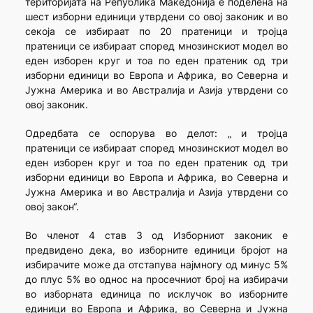
територијата на Република Македонија е поделена на
шест изборни единици утврдени со овој законик и во
секоја се избираат по 20 пратеници и тројца
пратеници се избираат според мнозинскиот модел во
еден изборен круг и тоа пo еден пратеник од три
изборни единици во Европа и Африка, во Северна и
Јужна Америка и во Австралија и Азија утврдени со
овој законик.
Одредбата се оспорува во делот: „ и тројца
пратеници се избираат според мнозинскиот модел во
еден изборен круг и тоа по еден пратеник од три
изборни единици во Европа и Африка, во Северна и
Јужна Америка и во Австралија и Азија утврдени со
овој закон“.
Во членот 4 став 3 од Изборниот законик е
предвидено дека, во изборните единици бројот на
избирачите може да отстапува најмногу од минус 5%
до плус 5% во однос на просечниот број на избирачи
во изборната единица по исклучок во изборните
единици во Европа и Африка, во Северна и Јужна