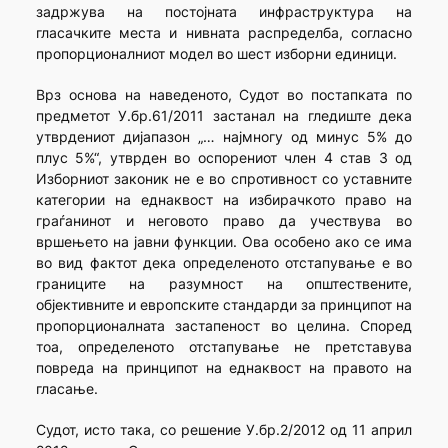
задржува на постојната инфраструктура на
гласачките места и нивната распределба, согласно
пропорционалниот модел во шест изборни единици.
Врз основа на наведеното, Судот во постапката по
предметот У.бр.61/2011 застанал на гледиште дека
утврдениот дијапазон „… најмногу од минус 5% до
плус 5%“, утврден во оспорениот член 4 став 3 од
Изборниот законик не е во спротивност со уставните
категории на еднаквост на избирачкото право на
граѓанинот и неговото право да учествува во
вршењето на јавни функции. Ова особено ако се има
во вид фактот дека определеното отстапување е во
границите на разумност на општествените,
објективните и европските стандарди за принципот на
пропорционалната застапеност во целина. Според
тоа, определеното отстапување не претставува
повреда на принципот на еднаквост на правото на
гласање.
Судот, исто така, со решение У.бр.2/2012 од 11 април