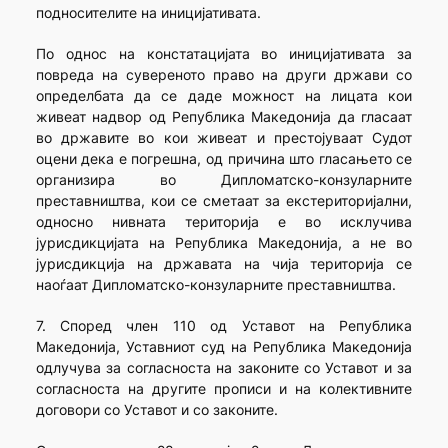
подносителите на иницијативата.
По однос на констатацијата во иницијативата за
повреда на сувереното право на други држави со
определбата да се даде можност на лицата кои
живеат надвор од Република Македонија да гласаат
во државите во кои живеат и престојуваат Судот
оцени дека е погрешна, од причина што гласањето се
организира во Дипломатско-конзуларните
преставништва, кои се сметаат за екстериторијални,
односно нивната територија е во исклучива
јурисдикцијата на Република Македонија, а не во
јурисдикција на државата на чија територија се
наоѓаат Дипломатско-конзуларните преставништва.
7. Според член 110 од Уставот на Република
Македонија, Уставниот суд на Република Македонија
одлучува за согласноста на законите со Уставот и за
согласноста на другите прописи и на колективните
договори со Уставот и со законите.