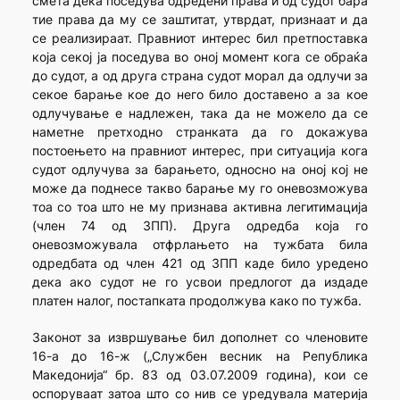
смета дека поседува одредени права и од судот бара
тие права да му се заштитат, утврдат, признаат и да
се реализираат. Правниот интерес бил претпоставка
која секој ја поседува во оној момент кога се обраќа
до судот, а од друга страна судот морал да одлучи за
секое барање кое до него било доставено а за кое
одлучување е надлежен, така да не можело да се
наметне претходно странката да го докажува
постоењето на правниот интерес, при ситуација кога
судот одлучува за барањето, односно на оној кој не
може да поднесе такво барање му го оневозможува
тоа со тоа што не му признава активна легитимација
(член 74 од ЗПП). Друга одредба која го
оневозможувала отфрлањето на тужбата била
одредбата од член 421 од ЗПП каде било уредено
дека ако судот не го усвои предлогот да издаде
платен налог, постапката продолжува како по тужба.
Законот за извршување бил дополнет со членовите
16-а до 16-ж („Службен весник на Република
Македонија“ бр. 83 од 03.07.2009 година), кои се
оспоруваат затоа што со нив се уредувала материја