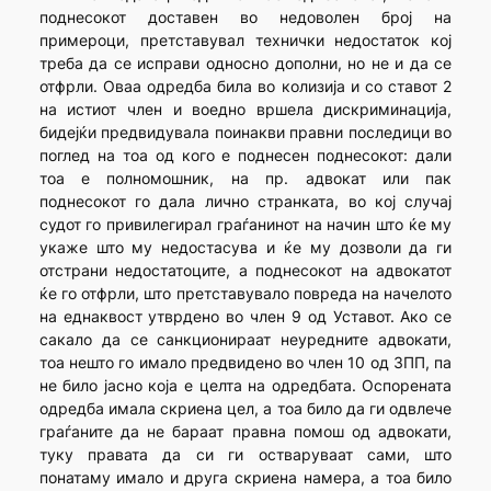
поднесокот доставен во недоволен број на
примероци, претставувал технички недостаток кој
треба да се исправи односно дополни, но не и да се
отфрли. Оваа одредба била во колизија и со ставот 2
на истиот член и воедно вршела дискриминација,
бидејќи предвидувала поинакви правни последици во
поглед на тоа од кого е поднесен поднесокот: дали
тоа е полномошник, на пр. адвокат или пак
поднесокот го дала лично странката, во кој случај
судот го привилегирал граѓанинот на начин што ќе му
укаже што му недостасува и ќе му дозволи да ги
отстрани недостатоците, а поднесокот на адвокатот
ќе го отфрли, што претставувало повреда на начелото
на еднаквост утврдено во член 9 од Уставот. Ако се
сакало да се санкционираат неуредните адвокати,
тоа нешто го имало предвидено во член 10 од ЗПП, па
не било јасно која е целта на одредбата. Оспорената
одредба имала скриена цел, а тоа било да ги одвлече
граѓаните да не бараат правна помош од адвокати,
туку правата да си ги остваруваат сами, што
понатаму имало и друга скриена намера, а тоа било