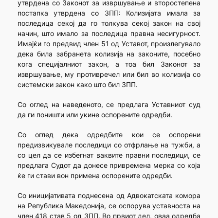
утврдена со Законот за извршување и второстепена
постапка утврдена со ЗПП: Колизијата имала за
последица секој да го толкува секој закон на свој
начин, што имало за последица правна несигурност.
Имајќи го предвид член 51 од Уставот, произлегувало
дека била забранета колизија на законите, посебно
кога специјалниот закон, а тоа бил Законот за
извршување, му противречел или бил во колизија со
системски закон како што бил ЗПП.
Со оглед на наведеното, се предлага Уставниот суд
да ги поништи или укине оспорените одредби.
Со оглед дека одредбите кои се оспорени
предизвикувале последици со отфрлање на тужби, а
со цел да се избегнат ваквите правни последици, се
предлага Судот да донесе привремена мерка со која
ќе ги стави вон примена оспорените одредби.
Со иницијативата поднесена од Адвокатската комора
на Република Македонија, се оспорува уставноста на
член 418 став 5 од ЗПП. Во првиот дел, оваа одредба