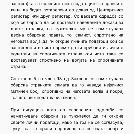
заштита), а за правните лица податоците за правните
лица да бидат поткрепени со доказ од Центарлниот
регистар или друг регистар. Со ваквата одредба со
која се барало да се достават наведените докази за
двете странки, на тужителот му се наметнувала
двојна обврска: правта, тој самиот, спротивно на
неговата волја да ги открие личните податоци кои се
заштитени и во исто време да ги прибави и личните
податоци за спротивната страна кои исто така се
доставуваат спротивно на волјата на спротивната
страна.
Со ставот 5 на член 98 од Законот се наметнувала
обврска странката самата да го наведе нејзиниот
матичен број, спротивно на неговата волја и покрај
тоа што овој податок бил личен.
При ситуација кога со оспорените одредби се
наметнувале обврски за тужителот да ги открие
своите лични податоци, иако за тоа не се согласува,
туку тоа го прави спротивно на неговата волја и