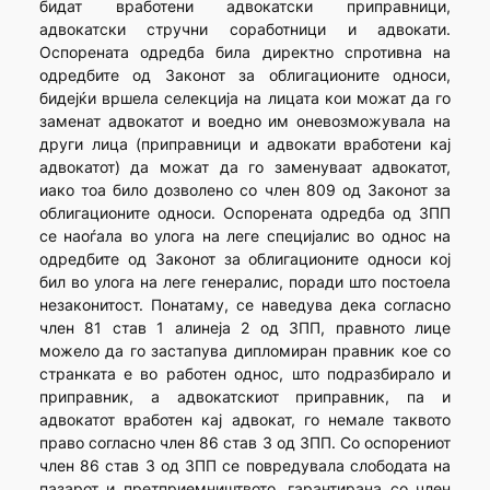
бидат вработени адвокатски приправници,
адвокатски стручни соработници и адвокати.
Оспорената одредба била директно спротивна на
одредбите од Законот за облигационите односи,
бидејќи вршела селекција на лицата кои можат да го
заменат адвокатот и воедно им оневозможувала на
други лица (приправници и адвокати вработени кај
адвокатот) да можат да го заменуваат адвокатот,
иако тоа било дозволено со член 809 од Законот за
облигационите односи. Оспорената одредба од ЗПП
се наоѓала во улога на леге специјалис во однос на
одредбите од Законот за облигационите односи кој
бил во улога на леге генералис, поради што постоела
незаконитост. Понатаму, се наведува дека согласно
член 81 став 1 алинеја 2 од ЗПП, правното лице
можело да го застапува дипломиран правник кое со
странката е во работен однос, што подразбирало и
приправник, а адвокатскиот приправник, па и
адвокатот вработен кај адвокат, го немале таквото
право согласно член 86 став 3 од ЗПП. Со оспорениот
член 86 став 3 од ЗПП се повредувала слободата на
пазарот и претприемништвото, гарантирана со член