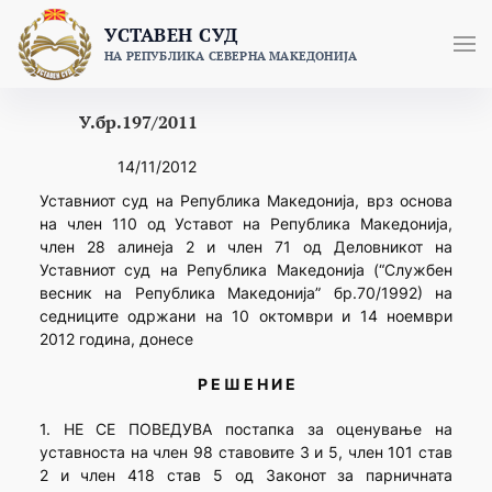
Skip
УСТАВЕН СУД
to
НА РЕПУБЛИКА СЕВЕРНА МАКЕДОНИЈА
content
У.бр.197/2011
14/11/2012
Уставниот суд на Република Македонија, врз основа
на член 110 од Уставот на Република Македонија,
член 28 алинеja 2 и член 71 од Деловникот на
Уставниот суд на Република Македонија (“Службен
весник на Република Македонија” бр.70/1992) на
седниците одржани на 10 октомври и 14 ноември
2012 година, донесе
Р Е Ш Е Н И Е
1. НЕ СЕ ПОВЕДУВА постапка за оценување на
уставноста на член 98 ставовите 3 и 5, член 101 став
2 и член 418 став 5 од Законот за парничната