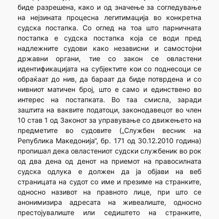
биде разрешена, како и од значење за согледување
на нејзината процесна легитимација во конкретна
судска постапка. Со оглед на тоа што парничната
постапка е судска постапка која се води пред
надлежните судови како независни и самостојни
државни органи, тие со закон се овластени
идентификацијата на субјектите кои со поднесоци се
обраќаат до нив, да бараат да биде потврдена и со
нивниот матичен број, што е само и единствено во
интерес на постапката. Во таа смисла, заради
заштита на ваквите податоци, законодавецот во член
10 став 1 од Законот за управување со движењето на
предметите во судовите („Службен весник на
Република Македонија“, бр. 171 од 30.12.2010 година)
пропишал дека овластениот судски службеник во рок
од два дена од денот на приемот на правосилната
судска одлука е должен да ја објави на веб
страницата на судот со име и презиме на странките,
односно називот на правното лице, при што се
анонимизира адресата на живеалиште, односно
престојувалиште или седиштето на странките,