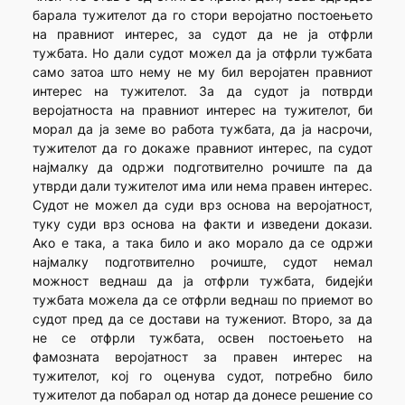
барала тужителот да го стори веројатно постоењето
на правниот интерес, за судот да не ја отфрли
тужбата. Но дали судот можел да ја отфрли тужбата
само затоа што нему не му бил веројатен правниот
интерес на тужителот. За да судот ја потврди
веројатноста на правниот интерес на тужителот, би
морал да ја земе во работа тужбата, да ја насрочи,
тужителот да го докаже правниот интерес, па судот
најмалку да одржи подготвително рочиште па да
утврди дали тужителот има или нема правен интерес.
Судот не можел да суди врз основа на веројатност,
туку суди врз основа на факти и изведени докази.
Ако е така, а така било и ако морало да се одржи
најмалку подготвително рочиште, судот немал
можност веднаш да ја отфрли тужбата, бидејќи
тужбата можела да се отфрли веднаш по приемот во
судот пред да се достави на тужениот. Второ, за да
не се отфрли тужбата, освен постоењето на
фамозната веројатност за правен интерес на
тужителот, кој го оценува судот, потребно било
тужителот да побарал од нотар да донесе решение со