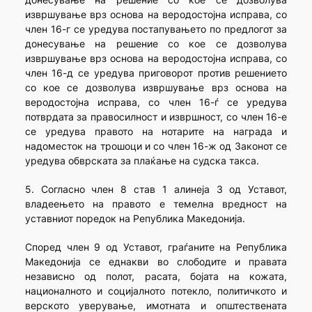
извршување врз основа на веродостојна исправа, со
член 16-г се уредува постапувањето по предлогот за
донесување на решение со кое се дозволува
извршување врз основа на веродостојна исправа, со
член 16-д се уредува приговорот против решението
со кое се дозволува извршување врз основа на
веродостојна исправа, со член 16-ѓ се уредува
потврдата за правосилност и извршност, со член 16-е
се уредува правото на нотарите на награда и
надоместок на трошоци и со член 16-ж од Законот се
уредува обврската за плаќање на судска такса.
5. Согласно член 8 став 1 алинеја 3 од Уставот,
владеењето на правото е темелна вредност на
уставниот поредок на Република Македонија.
Според член 9 од Уставот, граѓаните на Република
Македонија се еднакви во слободите и правата
независно од полот, расата, бојата на кожата,
националното и социјалното потекло, политичкото и
верското уверување, имотната и општествената