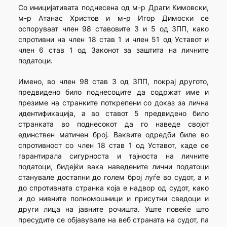
Со иницијативата поднесена од м-р Драги Кимовски,
м-р Атанас Христов и м-р Игор Димоски се
оспоруваат член 98 ставовите 3 и 5 од ЗПП, како
спротивни на член 18 став 1 и член 51 од Уставот и
член 6 став 1 од Законот за заштита на личните
податоци.
Имено, во член 98 став 3 од ЗПП, покрај другото,
предвидено било поднесоците да содржат име и
презиме на странките поткрепени со доказ за лична
идентификација, а во ставот 5 предвидено било
странката во поднесокот да го наведе својот
единствен матичен број. Ваквите одредби биле во
спротивност со член 18 став 1 од Уставот, каде се
гарантирала сигурноста и тајноста на личните
податоци, бидејќи вака наведените лични податоци
станувале достапни до голем број луѓе во судот, а и
до спротивната странка која е надвор од судот, како
и до нивните полномошници и присутни сведоци и
други лица на јавните рочишта. Уште повеќе што
пресудите се објавувале на веб страната на судот, па