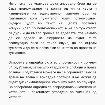
Исто така, се укажува дека апсурдно било да се
бара приложување на копија од лична карта и
наведување на единствениот матичен број на
граѓанинот кога тужителот имал полномошник,
бидејќи судот во текот на целата постапка
комуницирал со полномошникот, а не со тужителот,
па дури и да имало грешка во адресата, тоа немало
да се одрази на ажурноста на судот. Уште
поапсурдно било во таков случај да се отфрли
тужбата и да се оневозможи заштитата на правата на
тужителот.
Оспорената одредба била во спротивност и со член
54 од Уставот, затоа што утврдените слободи и права
со член 8 од Уставот можеле да се ограничат само за
време на воена и вонредна состојба и не можат да
бидат дискриминаторски, како што било во случајов.
Со оспорената одредба се повредувало и начелото на
уставност и законитост утврдено во член 51 од
Уставот.