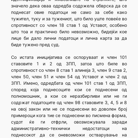
значело дека оваа одредба содржела обврска да се
поднесат овие податоци не само за себе како
тужител, туку и за тужениот, што било уште повеќе во
спротивност со член 18 став 1 од Уставот, особено
што тоа и практично било невозможно, бидејќи кое
лице би дало лични податоци и лична карта за да
биде тужено пред суд.
Со истата иницијатива се оспоруваат и член 101
ставовите 1 и 2 од ЗПП, затоа што биле во
спротивност со член 8 став 1 алинеја 3, член 9 став 2,
член 50, член 51 и член 54 од Уставот и член 2 од
ЗПП. Имено, одредбата од член 101 став 1 од ЗПП,
според која поднесоците кои се поднесени од
полномошник, а кои се неразбирливи или не ги
содржат податоците од член 98 ставовите 3, 4, 5 и 8
на овој закон или не се поднесени во доволен број
примероци кога тие се поднесени во писмена форма,
судот ќе ги отфрли, овозможувала заради
административно-технички недостатоци на
поднесокот да се оневозможи остварување на