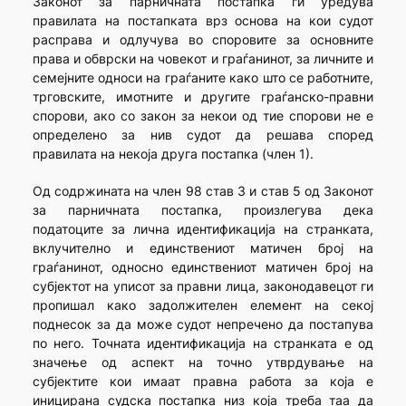
Законот за парничната постапка ги уредува
правилата на постапката врз основа на кои судот
расправа и одлучува во споровите за основните
права и обврски на човекот и граѓанинот, за личните и
семејните односи на граѓаните како што се работните,
трговските, имотните и другите граѓанско-правни
спорови, ако со закон за некои од тие спорови не е
определено за нив судот да решава според
правилата на некоја друга постапка (член 1).
Од содржината на член 98 став 3 и став 5 од Законот
за парничната постапка, произлегува дека
податоците за лична идентификација на странката,
вклучително и единствениот матичен број на
граѓанинот, односно единствениот матичен број на
субјектот на уписот за правни лица, законодавецот ги
пропишал како задолжителен елемент на секој
поднесок за да може судот непречено да постапува
по него. Точната идентификација на странката е од
значење од аспект на точно утврдување на
субјектите кои имаат правна работа за која е
иницирана судска постапка низ која треба таа да