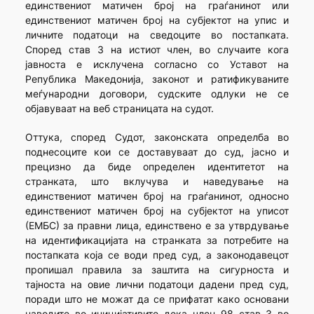
единствениот матичен број на граѓанинот или
единствениот матичен број на субјектот на упис и
личните податоци на сведоците во постапката.
Според став 3 на истиот член, во случаите кога
јавноста е исклучена согласно со Уставот на
Република Македонија, законот и ратификуваните
меѓународни договори, судските одлуки не се
објавуваат на веб страницата на судот.
Оттука, според Судот, законската определба во
поднесоците кои се доставуваат до суд, јасно и
прецизно да биде определен идентитетот на
странката, што вклучува и наведување на
единствениот матичен број на граѓанинот, односно
единствениот матичен број на субјектот на уписот
(ЕМБС) за правни лица, единствено е за утврдување
на идентификацијата на странката за потребите на
постапката која се води пред суд, а законодавецот
пропишал правила за заштита на сигурноста и
тајноста на овие лични податоци дадени пред суд,
поради што не можат да се прифатат како основани
наводите во иницијативите дека член 98 став 3 во