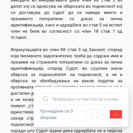
делот кој се однесува на обврската во поднесокот кој
се доставува до судот да се наведе името и
презимето поткрепени со доказ за лична
идентификација, како и одредбата во став 5 на истиот
член не биле во согласност со член 18 став 1 од
Уставот.
Формулацијата во член 98 став 3 од Законот, според
која писменото задолжително треба да содржи име и
презиме на странките поткрепени со доказ за лична
идентификација, според Судот, во суштина значи
обврска за подносителот на поднесокот, а не и
обврска за обезбедување на ваков податок за
противната странка, кој податок сосема логично не е
достапен до подносителот на поднесокот, поради што
и не може да се бара од него. И покрај тоа што
поимот „странките“ е искажан во множина, треба и
Пронајдени се 0
единствено може да се подразбере како обврска за
зборови
секоја странка во постапката, која го доставува
поднесокот и која располага со таквиот податок,
поради што Судот оцени дека одредбата не е нејасна