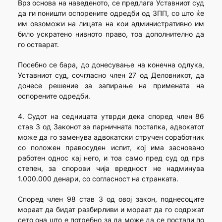
Врз основа на наведеното, се предлага Уставниот суд
да ги поништи оспорените одредби од ЗПП, со што ќе
им овзоможи на лицата на кои административно им
било ускратено нивното право, тоа дополнително да
го остварат.
Посебно се бара, до донесување на конечна одлука,
Уставниот суд, сочгласно член 27 од Деловникот, да
донесе решение за запирање на примената на
оспорените одредби.
4. Судот на седницата утврди дека според член 86
став 3 од Законот за парничната постапка, адвокатот
може да го заменува адвокатски стручен соработник
со положен правосуден испит, кој има засновано
работен однос кај него, и тоа само пред суд од прв
степен, за спорови чија вредност не надминува
1.000.000 денари, со согласност на странката.
Според член 98 став 3 од овој закон, поднесоците
мораат да бидат разбирливи и мораат да го содржат
сето она што е потребно за да може да се постапи по