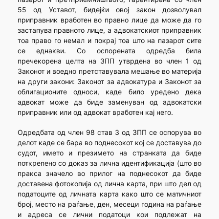
55 од Уставот, бидејќи овој закон дозволувал
приправник вработен во правно лице да може да го
застапува правното лице, а адвокатскиот приправник
тоа право го немал и покрај тоа што на пазарот сите
се еднакви. Со оспорената одредба била
пречекорена целта на ЗПП утврдена во член 1 од
Законот и воедно претставувала мешање во материја
на други закони: Законот за адвокатура и Законот за
облигационите односи, каде било уредено дека
адвокат може да биде заменуван од адвокатски
приправник или од адвокат вработен кај него.
Одредбата од член 98 став 3 од ЗПП се оспорува во
делот каде се бара во поднесокот кој се доставува до
судот, името и презимето на странката да биде
поткрепено со доказ за лична идентификација (што во
пракса значело во прилог на поднесокот да биде
доставена фотокопија од лична карта, при што дел од
податоците од личната карта како што се матичниот
број, место на раѓање, ден, месеци година на раѓање
и адреса се лични податоци кои подлежат на