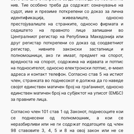
нив. Тие особено треба да содржат: означување на
судот, име и презиме поткрепени со доказ за лична
идентификација, живеалиште, односно
престојувалиште на странките, односно фирмата и
седиштето на правното лице запишани во
Централниот регистар на Република Македонија или
друг регистар поткрепени со доказ од соодветниот
регистар, нивните законски застапници и
полномошници, ако ги имаат, предмет на спорот,
вредноста на спорот, содржина на изјавата и потпис
на подносителот, односно електронски потпис, е-меил
адреса и контакт телефон. Согласно став 5 на истиот
член, странката во поднесокот е должна да го наведе
својот единствен матичен број на граѓанинот, односно
единствен матичен број на субјектот на уписот (ЕМБС)
за правните лица.
Согласно член 101 став 1 од Законот, поднесоците кои
се поднесени од полномошник, а кои се
неразбирливи или не ги содржат податоците од член
98 ставовите 3, 4, 5 и 8 на овој закон или не се