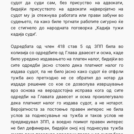
судот да суди сам, без присуство на адвокати,
бидејќи присуството на адвокати најверојатно на
судот му ја отежнува работата или прави забуни во
судењето, па како биле тргнати работите сигурно ќе
се стигнело до народната поговорка „Кадија тужи
кадија суди“.
Одредбата од член 418 став 5 од ЗПП била во
колизија со одредбите од Глава дваесет и осма, каде
било уредено издавањето на платен налог, бидејќи во
сите одредби јасно стоело дека платниот налог го
издава судот, па не било јасно како судот ќе отфрли
тужба ако претходно не се обратил до нотар да
издаде решение со кое се дозволува извршување
врз основа на веродостојна исправа кога од сите
одредби на Главата дваесет и осма произлегувало
дека платниот налог го издава судот, а не нотарот.
Веројатноста за постоење правен интерес не била
услов за поднесување на тужба и таков услов не
предвидувал ЗПП, а воедно поимот правен интерес
не бил дефиниран, бидејќи оној кој поднесува тужба