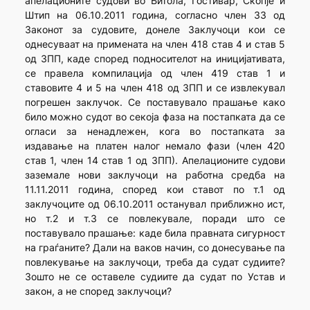
апелационите судови во Битола, Гостивар, Скопје и
Штип на 06.10.2011 година, согласно член 33 од
Законот за судовите, донеле Заклучоци кои се
однесуваат на примената на член 418 став 4 и став 5
од ЗПП, каде според подносителот на иницијативата,
се правела компилација од член 419 став 1 и
ставовите 4 и 5 на член 418 од ЗПП и се извлекувал
погрешен заклучок. Се поставувало прашање како
било можно судот во секоја фаза на постапката да се
огласи за ненадлежен, кога во постапката за
издавање на платен налог немало фази (член 420
став 1, член 14 став 1 од ЗПП). Апелационите судови
заземале нови заклучоци на работна средба на
11.11.2011 година, според кои ставот по т.1 од
заклучоците од 06.10.2011 останувал приближно ист,
но т.2 и т.3 се повлекувале, поради што се
поставувало прашање: каде била правната сигурност
на граѓаните? Дали на ваков начин, со донесување па
повлекување на заклучоци, треба да судат судиите?
Зошто не се оставеле судиите да судат по Устав и
закон, а не според заклучоци?