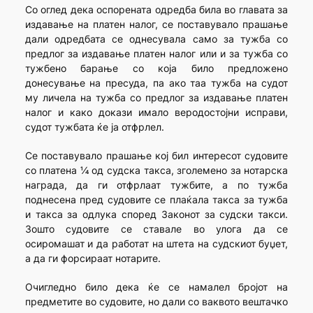
Со оглед дека оспорената одредба била во главата за
издавање на платен налог, се поставувало прашање
дали одредбата се однесувала само за тужба со
предлог за издавање платен налог или и за тужба со
тужбено барање со која било предложено
донесување на пресуда, па ако таа тужба на судот
му личела на тужба со предлог за издавање платен
налог и како докази имало веродостојни исправи,
судот тужбата ќе ја отфрлел.
Се поставувало прашање кој бил интересот судовите
со платена ¼ од судска такса, зголемено за нотарска
награда, да ги отфрлаат тужбите, а по тужба
поднесена пред судовите се плаќала такса за тужба
и такса за одлука според Законот за судски такси.
Зошто судовите се ставале во улога да се
осиромашат и да работат на штета на судскиот буџет,
а да ги форсираат нотарите.
Очигледно било дека ќе се намалел бројот на
предметите во судовите, но дали со ваквото вештачко