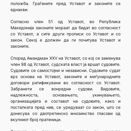
положба. Граѓаните пред Уставот и законите се
еднакви.
Согласно член 51 од Уставот, во Република
Македонија законите мораат да бидат во согласност
со Уставот, а сите други прописи со Уставот и со
закон. Секој е должен да ги почитува Уставот и
законите.
Според Амандман XXV на Уставот, со кој се заменува
член 98 од Уставот, судската власт ја вршат судовите.
Судовите се самостојни и независни. Судовите судат
врз основа на Уставот, законите и меѓународните
договори ратификувани во согласност со Уставот.
Забранети се вонредни судови. Видовите,
надлежноста, основањето, укинувањето,
организацијата и составот на судовите, како и
постапката пред нив, се уредуваат со закон, што се
донесува со двотретинско мнозинство гласови од
вкупниот број пратеници.