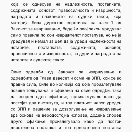
која се однесува на надлежноста, постапката,
содржината, основот, правосилноста и извршноста,
наградата и плаќањето на судски такси, која
материја била директно спротивна на член 1 од
Законот за извршување, бидејќи овој закон уредувал
само правила по кои извршителот постапува, но не ја
уредувал и немал за цел да ја уреди надлежноста на
нотарите, постапката, содржината, основот,
правосилноста и извршноста, па дури и наградата на
нотарите и судските такси.
Овие одредби од Законот за извршување и
одредбите од Глава дваесет и осма на ЗПП, кои се во
правна сила, биле во колизија од која произлегувале
повеќе толкувања и сфаќања на овие одредби, така
да според едно сфаќање, произлегувало како да
постојат два института, и тоа платниот налог уреден
со ЗПП и решение за дозволување на извршување
врз основа на веродостојна исправа, додека според
друго сфаќање произлегувало како да постои
двостепена постапка и тоа првостепена постапка