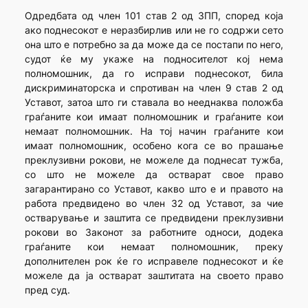
Одредбата од член 101 став 2 од ЗПП, според која
ако поднесокот е неразбирлив или не го содржи сето
она што е потребно за да може да се постапи по него,
судот ќе му укаже на подносителот кој нема
полномошник, да го исправи поднесокот, била
дискриминаторска и спротиван на член 9 став 2 од
Уставот, затоа што ги ставала во нееднаква положба
граѓаните кои имаат полномошник и граѓаните кои
немаат полномошник. На тој начин граѓаните кои
имаат полномошник, особено кога се во прашање
преклузивни рокови, не можеле да поднесат тужба,
со што не можеле да остварат свое право
загарантирано со Уставот, какво што е и правото на
работа предвидено во член 32 од Уставот, за чие
остварување и заштита се предвидени преклузивни
рокови во Законот за работните односи, додека
граѓаните кои немаат полномошник, преку
дополнителен рок ќе го исправеле поднесокот и ќе
можеле да ја остварат заштитата на своето право
пред суд.