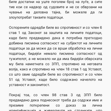
биле достапни на уште поголем број на луѓе, а сите
тие кои се надвор од судовите и не се обврзани на
чување на деловна тајна, би можеле да ги
злоупотребат таквите податоци.
Оспорените одредби биле во спротивност и со член 6
став 1 од Законот за заштита на личните податоци,
каде било предвидено дека е потребна претходно
добиена писмена согласност на субјектот на личните
податоци за да може да се врши обработка на лични
податоци, бидејќи немало писмена согласност од
тужителот, а не можело ни да има бидејќи обврската
му била наметната со ЗПП, спротивно на неговата
волја, како и спротивно на член 18 став 1 од Уставот,
со што овие одредби биле во спротивност и со член
51 од Уставот, каде било содржано начелото на
уставност и законитост.
Покрај тоа, со член 98 став 3 од ЗПП било
предвидено дека поднесокот треба да содржи име и
презиме поткрепени со доказ за лична
идентификација и живеалиште на странките, што