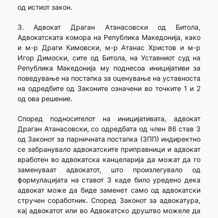
од истиот закон.
3. Адвокат Драган Атанасовски од Битола,
Адвокатската комора на Република Македонија, како
и м-р Драги Кимовски, м-р Атанас Христов и м-р
Игор Димоски, сите од Битола, на Уставниот суд на
Република Македонија му поднесоа иницијативи за
поведување на постапка за оценување на уставноста
на одредбите од Законите означени во точките 1 и 2
од ова решение.
Според подносителот на иницијативата, адвокат
Драган Атанасовски, со одредбата од член 86 став 3
од Законот за парничната постапка (ЗПП) индиректно
се забранувало адвокатските приправници и адвокат
вработен во адвокатска канцеларија да можат да го
заменуваат адвокатот, што произлегувало од
формулацијата на ставот 3 каде било уредено дека
адвокат може да биде заменет само од адвокатски
стручен соработник. Според Законот за адвокатура,
кај адвокатот или во Адвокатско друштво можеле да