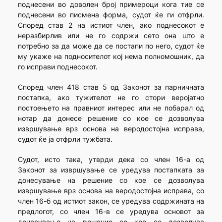
поднесени во доволен број примероци кога тие се
поднесени во писмена форма, судот ќе ги отфрли.
Според став 2 на истиот член, ако поднесокот е
неразбирлив или не го содржи сето она што е
потребно за да може да се постапи по него, судот ќе
му укаже на подносителот кој нема полномошник, да
го исправи поднесокот.
Според член 418 став 5 од Законот за парничната
постапка, ако тужителот не го стори веројатно
постоењето на правниот интерес или не побарал од
нотар да донесе решение со кое се дозволува
извршување врз основа на веродостојна исправа,
судот ќе ја отфрли тужбата.
Судот, исто така, утврди дека со член 16-а од
Законот за извршување се уредува постапката за
донесување на решение со кое се дозволува
извршување врз основа на веродостојна исправа, со
член 16-б од истиот закон, се уредува содржината на
предлогот, со член 16-в се уредува основот за
донесување на решение со кое се дозволува