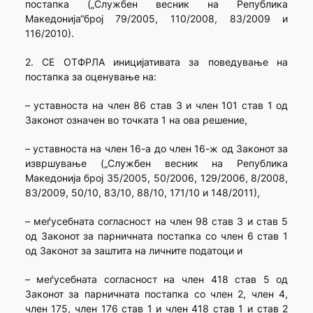
постапка („Службен весник на Република
Македонија“број 79/2005, 110/2008, 83/2009 и
116/2010).
2. СЕ ОТФРЛА иницијативата за поведување на
постапка за оценување на:
– уставноста на член 86 став 3 и член 101 став 1 од
Законот означен во точката 1 на ова решение,
– уставноста на член 16-а до член 16-ж од Законот за
извршување („Службен весник на Република
Македонија број 35/2005, 50/2006, 129/2006, 8/2008,
83/2009, 50/10, 83/10, 88/10, 171/10 и 148/2011),
– меѓусебната согласност на член 98 став 3 и став 5
од Законот за парничната постапка со член 6 став 1
од Законот за заштита на личните податоци и
– меѓусебната согласност на член 418 став 5 од
Законот за парничната постапка со член 2, член 4,
член 175, член 176 став 1 и член 418 став 1 и став 2