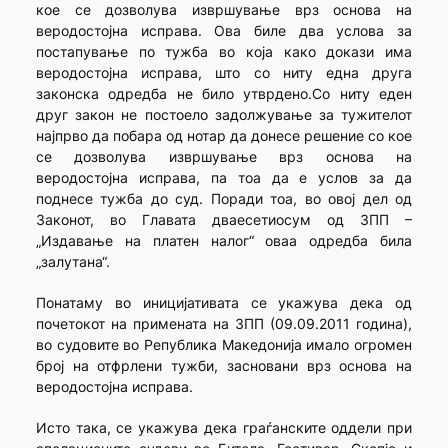
кое се дозволува извршување врз основа на
веродостојна исправа. Ова биле два услова за
постапување по тужба во која како докази има
веродостојна исправа, што со ниту една друга
законска одредба не било утврдено.Со ниту еден
друг закон не постоело задолжување за тужителот
најпрво да побара од нотар да донесе решение со кое
се дозволува извршување врз основа на
веродостојна исправа, па тоа да е услов за да
поднесе тужба до суд. Поради тоа, во овој дел од
Законот, во Главата дваесетиосум од ЗПП –
„Издавање на платен налог“ оваа одредба била
„залутана“.
Понатаму во иницијативата се укажува дека од
почетокот на примената на ЗПП (09.09.2011 година),
во судовите во Република Македонија имало огромен
број на отфрлени тужби, засновани врз основа на
веродостојна исправа.
Исто така, се укажува дека граѓанските оддели при