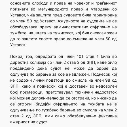
основните слободи и права на човекот и граѓанинот
признати во меѓународното право и утврдени со
Уставот, чија заштита пред судовите била гарантирана
со член 50 од Уставот. Ажурноста на судовите не се
обезбедувала преку административно отфрлање на
тужбите, на штета на тужителот, кој бил оневозможен
да го заштити своето право во смисла на член 50 од
Уставот.
Покрај тоа, одредбата од член 101 став 1 била во
директна колизија со член 2 став 2 од ЗПП, каде било
предвидено дека судот не може да одбие да
одлучува по барање за кое е надлежен. Поднесок кој
не содржи лични податоци во смисла на член 98 од
ЗПП, како и поднесок кој е доставен во недоволен
број примероци, претставувал технички недостаток
кој можел дополнително да се отстрани, но никако да
се отфрли, бидејќи отфрлањето на тужбата не е
одлучување по тужбено барање во смисла на член 2
став 2 од ЗПП, ами само обезбедување фиктивна
ажурност на судот.