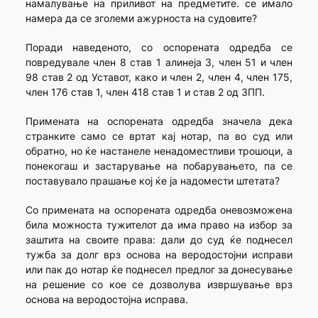
намалување на приливот на предметите. се имало
намера да се зголеми ажурноста на судовите?
Поради наведеното, со оспорената одредба се
повредувале член 8 став 1 алинеја 3, член 51 и член
98 став 2 од Уставот, како и член 2, член 4, член 175,
член 176 став 1, член 418 став 1 и став 2 од ЗПП.
Примената на оспорената одредба значела дека
странките само се вртат кај нотар, па во суд или
обратно, но ќе настанеле ненадоместливи трошоци, а
понекогаш и застарување на побарувањето, па се
поставувало прашање кој ќе ја надомести штетата?
Со примената на оспорената одредба оневозможена
била можноста тужителот да има право на избор за
заштита на своите права: дали до суд ќе поднесел
тужба за долг врз основа на веродостојни исправи
или пак до нотар ќе поднесел предлог за донесување
на решение со кое се дозволува извршување врз
основа на веродостојна исправа.