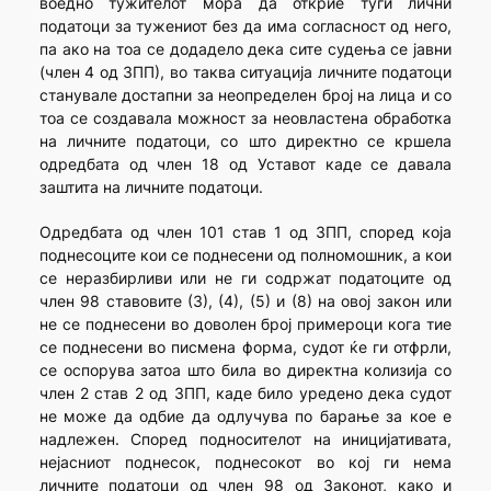
воедно тужителот мора да открие туѓи лични
податоци за тужениот без да има согласност од него,
па ако на тоа се додадело дека сите судења се јавни
(член 4 од ЗПП), во таква ситуација личните податоци
станувале достапни за неопределен број на лица и со
тоа се создавала можност за неовластена обработка
на личните податоци, со што директно се кршела
одредбата од член 18 од Уставот каде се давала
заштита на личните податоци.
Одредбата од член 101 став 1 од ЗПП, според која
поднесоците кои се поднесени од полномошник, а кои
се неразбирливи или не ги содржат податоците од
член 98 ставовите (3), (4), (5) и (8) на овој закон или
не се поднесени во доволен број примероци кога тие
се поднесени во писмена форма, судот ќе ги отфрли,
се оспорува затоа што била во директна колизија со
член 2 став 2 од ЗПП, каде било уредено дека судот
не може да одбие да одлучува по барање за кое е
надлежен. Според подносителот на иницијативата,
нејасниот поднесок, поднесокот во кој ги нема
личните податоци од член 98 од Законот, како и