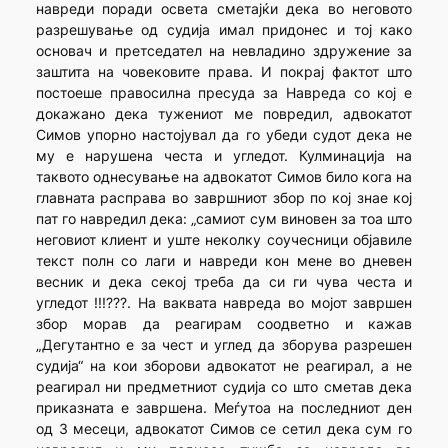
навреди поради освета сметајќи дека во неговото
разрешување од судија имал придонес и тој како
основач и претседател на невладино здружение за
заштита на човековите права. И покрај фактот што
постоеше правосилна пресуда за Навреда со кој е
докажано дека тужениот ме повредил, адвокатот
Симов упорно настојувал да го убеди судот дека не
му е нарушена честа и угледот. Кулминација на
таквото однесување на адвокатот Симов било кога на
главната расправа во завршниот збор по кој знае кој
пат го навредил дека: „самиот сум виновен за тоа што
неговиот клиент и уште неколку соучесници објавиле
текст полн со лаги и навреди кон мене во дневен
весник и дека секој треба да си ги чува честа и
угледот !!!???. На ваквата навреда во мојот завршен
збор морав да реагирам соодветно и кажав
„Дегутантно е за чест и углед да зборува разрешен
судија“ на кои зборови адвокатот не реагирал, а не
реагирал ни предметниот судија со што сметав дека
приказната е завршена. Меѓутоа на последниот ден
од 3 месеци, адвокатот Симов се сетил дека сум го