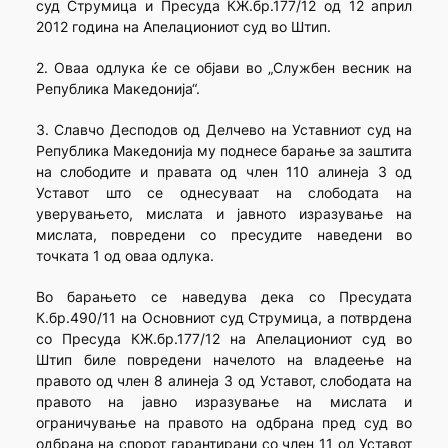
суд Струмица и Пресуда КЖ.бр.177/12 од 12 април
2012 година на Апелациониот суд во Штип.
2. Оваа одлука ќе се објави во „Службен весник на
Република Македонија“.
3. Славчо Десподов од Делчево на Уставниот суд на
Република Македонија му поднесе барање за заштита
на слободите и правата од член 110 алинеја 3 од
Уставот што се однесуваат на слободата на
уверувањето, мислата и јавното изразување на
мислата, повредени со пресудите наведени во
точката 1 од оваа одлука.
Во барањето се наведува дека со Пресудата
К.бр.490/11 на Основниот суд Струмица, а потврдена
со Пресуда КЖ.бр.177/12 на Апелациониот суд во
Штип биле повредени начелото на владеење на
правото од член 8 алинеја 3 од Уставот, слободата на
правото на јавно изразување на мислата и
ограничување на правото на одбрана пред суд во
одбрана на спорот гарантирани со член 11 од Уставот