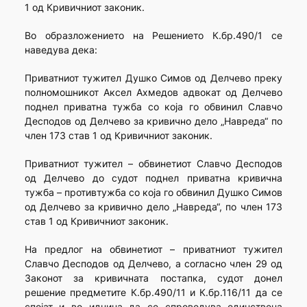
1 од Кривичниот законик.
Во образложението на Решението К.бр.490/1 се
наведува дека:
Приватниот тужител Душко Симов од Делчево преку
полномошникот Аксел Ахмедов адвокат од Делчево
поднел приватна тужба со која го обвинил Славчо
Десподов од Делчево за кривично дело „Навреда“ по
член 173 став 1 од Кривичниот законик.
Приватниот тужител – обвинетиот Славчо Десподов
од Делчево до судот поднел приватна кривична
тужба – противтужба со која го обвинил Душко Симов
од Делчево за кривично дело „Навреда“, по член 173
став 1 од Кривичниот законик.
На предлог на обвинетиот – приватниот тужител
Славчо Десподов од Делчево, а согласно член 29 од
Законот за кривичната постапка, судот донел
решение предметите К.бр.490/11 и К.бр.116/11 да се
спојат и во иднина да се спроведува единствена