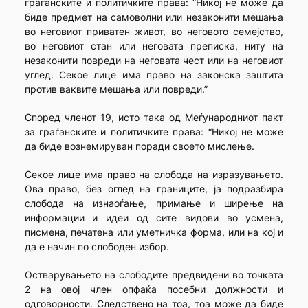
граѓанските и политичките права: “Никој не може да
биде предмет на самоволни или незаконити мешања
во неговиот приватен живот, во неговото семејство,
во неговиот стан или неговата преписка, ниту на
незаконити повреди на неговата чест или на неговиот
углед. Секое лице има право на законска заштита
против ваквите мешања или повреди.”
Според членот 19, исто така од Меѓународниот пакт
за граѓанските и политичките права: “Никој не може
да биде вознемируван поради своето мислење.
Секое лице има право на слобода на изразувањето.
Ова право, без оглед на границите, ја подразбира
слобода на изнаоѓање, примање и ширење на
информации и идеи од сите видови во усмена,
писмена, печатена или уметничка форма, или на кој и
да е начин по слободен избор.
Остварувањето на слободите предвидени во точката
2 на овој член опфаќа посебни должности и
одговорности. Следствено на тоа, тоа може да биде