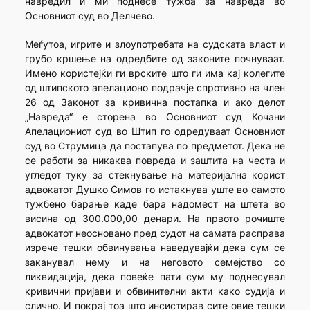
навредил и ми поднесе тужба за навреда во
Основниот суд во Делчево.
Меѓутоа, игрите и злоупотребата на судската власт и
грубо кршење на одредбите од законите почнуваат.
Имено користејќи ги врските што ги има кај колегите
од штипското апелационо подрачје спротивно на член
26 од Законот за кривична постапка и ако делот
„Навреда“ е сторена во Основниот суд Кочани
Апелациониот суд во Штип го одредуваат Основниот
суд во Струмица да постапува по предметот. Дека не
се работи за никаква повреда и заштита на честа и
угледот туку за стекнување на материјална корист
адвокатот Душко Симов го истакнува уште во самото
тужбено барање каде бара надомест на штета во
висина од 300.000,00 денари. На првото рочиште
адвокатот неосновано пред судот на самата расправа
изрече тешки обвинувања наведувајќи дека сум се
заканувал нему и на неговото семејство со
ликвидација, дека повеќе пати сум му поднесувал
кривични пријави и обвинителни акти како судија и
слично. И покрај тоа што инсистирав сите овие тешки