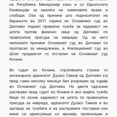
на Република Македонија како и со Европската
Конвенција за заштита на човековите права и
слободи. Ова од причина што подносителот на
барањето во 2011 година во Основниот суд во
Делчево поднел приватна тужба за надомест на
штета против физичко лице од Делчево по
правосилна пресуда за навреда. Од за него
непознати причини Основниот суд во Делчево се
прогласил за ненадлежен, а Апелациониот суд во
Штип предметот го отстапил на Основниот суд
Кочани.
Во судот во Кочани, спротивната страна го
ангажирала адвокатот Душко Симов од Делчево кој
пред само неколку месеци бил разрешен од судија
во Основниот суд Делчево. На двете одржани
расправи пред судот во Кочани и ако мојата тужба
беше по основ надомест на штета по правосилна
пресуда за навреда, адвокатот Душко Симов и во
одговор на тужбата и на расправите постојано кон
мене се однесуваше со иронија, провокации и