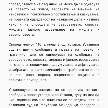
според ставот 4 на овој член, не може да се однесува
на правото на живот, забраната на мачење, на
нечовечко и понижувачко постапување и казнување,
на правната одреденост на казнивите дела и казните
како и на слободата на уверувањето, совеста,
мислата, јавното изразување на мислата и
вероисповеста.
Според членот 110 алинеја 3 од Уставот, Уставниот
суд ги штити слободите и правата на човекот и
граѓанинот што се однесуваат на слободата на
уверувањето, совеста, мислата и јавното изразување
на мислата, политичкото здружување и дејствување
и забраната на дискриминација на граѓаните по основ
на пол, раса, верска, национална, социјална и
политичка припадност.
Уставносудската заштита не се однесува на сите
слободи и права утврдени со Уставот, туку на дел од
нив, односно само за оние кои се во надлежност на
Уставниот суд на Република Македонија определени