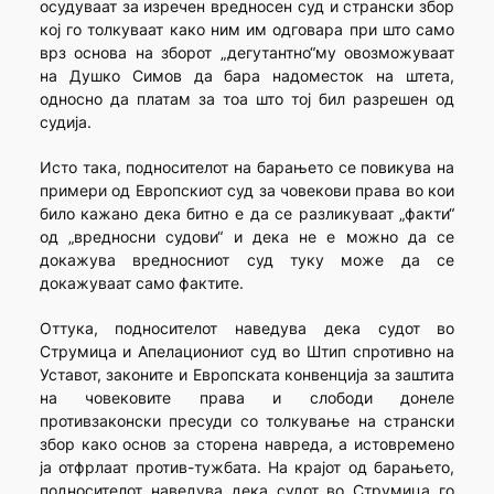
осудуваат за изречен вредносен суд и странски збор
кој го толкуваат како ним им одговара при што само
врз основа на зборот „дегутантно“му овозможуваат
на Душко Симов да бара надоместок на штета,
односно да платам за тоа што тој бил разрешен од
судија.
Исто така, подносителот на барањето се повикува на
примери од Европскиот суд за човекови права во кои
било кажано дека битно е да се разликуваат „факти“
од „вредносни судови“ и дека не е можно да се
докажува вредносниот суд туку може да се
докажуваат само фактите.
Оттука, подносителот наведува дека судот во
Струмица и Апелациониот суд во Штип спротивно на
Уставот, законите и Европската конвенција за заштита
на човековите права и слободи донеле
противзаконски пресуди со толкување на странски
збор како основ за сторена навреда, а истовремено
ја отфрлаат против-тужбата. На крајот од барањето,
подносителот наведува дека судот во Струмица го