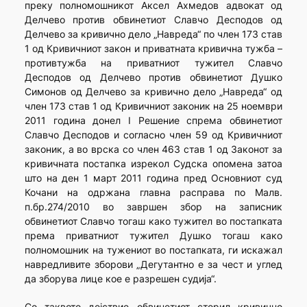
преку полномошникот Аксел Ахмедов адвокат од
Делчево против обвинетиот Славчо Десподов од
Делчево за кривично дело „Навреда“ по член 173 став
1 од Кривичниот закон и приватната кривична тужба –
противтужба на приватниот тужител Славчо
Десподов од Делчево против обвинетиот Душко
Симонов од Делчево за кривично дело „Навреда“ од
член 173 став 1 од Кривичниот законик на 25 ноември
2011 година донел I Решение спрема обвинетиот
Славчо Десподов и согласно член 59 од Кривичниот
законик, а во врска со член 463 став 1 од Законот за
кривичната постапка изрекол Судска опомена затоа
што на ден 1 март 2011 година пред Основниот суд
Кочани на одржана главна расправа по Малв.
п.бр.274/2010 во завршен збор на записник
обвинетиот Славчо тогаш како тужител во постапката
према приватниот тужител Душко тогаш како
полномошник на тужениот во постапката, ги искажал
навредливите зборови „Дегутантно е за чест и углед
да зборува лице кое е разрешен судија“.
Со таквото дејствие обвинетиот сторил кривично