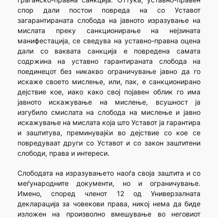
спор дали постои повреда на со Уставот
загарантираната слобода на јавното изразување на
мислата преку санкционирање на нејзината
манифестација, се сведува на уставно-правна оцена
дали со ваквата санкција е повредена самата
содржина на уставно гарантираната слобода на
поединецот без никакво ограничување јавно да го
искаже своето мислење, или, пак, е санкционирано
дејствие кое, иако како свој појавен облик го има
јавното искажување на мислење, всушност ја
изгубило смислата на слобода на мислење и јавно
искажување на мислата која што Уставот ја гарантира
и заштитува, преминувајќи во дејствие со кое се
повредуваат други со Уставот и со закон заштитени
слободи, права и интереси.
Слободата на изразувањето наоѓа своја заштита и со
меѓународните документи, но и ограничување.
Имено, според членот 12 од Универзалната
декларација за човекови права, никој нема да биде
изложен на произволно вмешување во неговиот