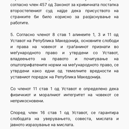
согласно член 457 од Законот за кривичната постапка
второстепениот суд најде дека присуството на
странките би било корисно за разјаснување на
работите.
5. Согласно членот 8 став 1 алинеите 1, 3 и 11 од
Уставот на Република Македонија, основните слободи
и права на човекот и граѓанинот признати во
меѓународното право и утврдени со Уставот,
владеењето на правото и почитување на
општоприфатените норми на меѓународното право, се
утврдени како едни од темелните вредности на
уставниот поредок на Република Македонија.
Со членот 11 став 1 од Уставот е определено дека
физичкиот и моралниот интегритет на човекот се
неприкосновени.
Според член 16 став 1 од Уставот, се гарантира
слободата на уверувањето, совеста, мислата и
јавното изразување на мислата.