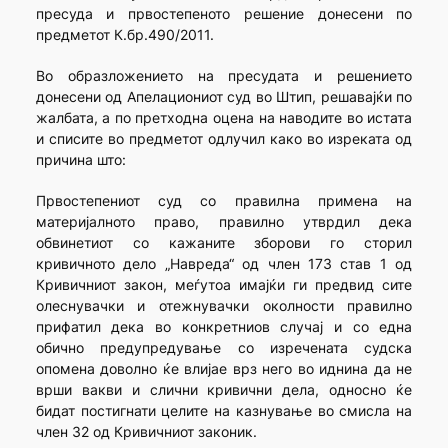
пресуда и првостепеното решение донесени по
предметот К.бр.490/2011.
Во образложението на пресудата и решението
донесени од Апелациониот суд во Штип, решавајќи по
жалбата, а по претходна оцена на наводите во истата
и списите во предметот одлучил како во изреката од
причина што:
Првостепениот суд со правилна примена на
материјалното право, правилно утврдил дека
обвинетиот со кажаните зборови го сторил
кривичното дело „Навреда“ од член 173 став 1 од
Кривичниот закон, меѓутоа имајќи ги предвид сите
олеснувачки и отежнувачки околности правилно
прифатил дека во конкретниов случај и со една
обично предупредување со изречената судска
опомена доволно ќе влијае врз него во иднина да не
врши вакви и слични кривични дела, односно ќе
бидат постигнати целите на казнување во смисла на
член 32 од Кривичниот законик.