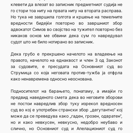
клевети да влезат во записник предметниот судија не
го стори тоа ниту на првата ниту на втората расправа.
Но тука не завршила голгота и кршење на темелните
вредности бидејќи повторно во завршниот збор
адвокатот Симов во својство на тужител повторно без
никаков основ ме обвини дека сум го навредувал
судот што не било нотирано во записник.
Дека грубо е прекршено начелото на владеење на
правото, начелото на еднаквост и член 3 од Законот
за судовите, е пресудата на Основниот суд во
Струмица со која неговата против-тужба ја отфрла
како ненавремена односно неоснована.
Подносителот на барањето, понатаму, а имајќи го
предвид наведеното смета дека во неговите зборови
не постои навредлив збор туку изрекол вредносен
суд во кој е употребен странски збор „дегутантно“ кој
може да се преведува како „гаден, грозен, одвратен“,
но и како невкусен, невкусно, недобро неубаво и
слично, но Основниот суд и Апелациониот суд го