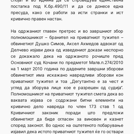
постапка под К.бр.490/11 и да се донесе една
пресуда, како се работи за исти странки и ист
кривично правен настан.
На одржаниот главен претрес и во завршниот збор
полномошникот – бранител на приватниот тужител –
обвинетиот Душко Симов, Аксел Ахмедов адвокат од
Делчево изјави дека од изведениот докази неспорно
се докажало дека на одржаното рочиште пред
Основниот суд Кочани по предметот Малв.п.274/2010
на 1 март 2010 година по дадените завршни зборови
обвинетиот има искажано навредливи зборови кон
приватниот тужител и тоа „Дегутантно е за чест и
углед да зборува лице кое е разрешен од судија“.
Полномошникот на приватниот тужител смета дека во
ваквата изјава се содржани битни елементи на
кривично дело навреда по член 173 став 1 од
Кривичниот законик поради што предложи
обвинетиот да биде огласен за виновен и казнет
според законот. Во однос на оштетеното побарување
изјавил дека истото приватниот тужител ќе го оствари