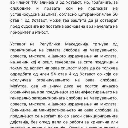
во членот 110 алинеја 3 од Уставот. Но, граѓаните, за
слободите и правата кои не подлежат на
уставносудска заштита, согласно цитираниот член 50
став 1 од Уставот, може таа заштита да ја остварат
пред судовите во постапка заснована врз начелата на
приоритет и итност.
Уставот на Република Македонија тргнува од
гарантирање на самата слобода на уверувањето,
совеста, мислата и јавното изразување на мислата,
на начин кој е општ, генерален за сите поединци и
токму од аспект на оваа општост мора да се толкува
одредбата од член 54 став 4 од Уставот со која се
исклучува ограничувањето на оваа слобода.
Меѓутоа, ова не значи дека не постои никакво
ограничување за поединецот во манифестирањето на
генерално загарантираната слобода на уверувањето,
совеста, мислата и јавното изразување на мислата.
Границите на манифестирањето на оваа слобода за
поединецот се наоѓаат во со закон санкционираните
дејствија, без оглед дали се работи за кривична или
граѓанско-правна санкција. Оттука, уставно-правен