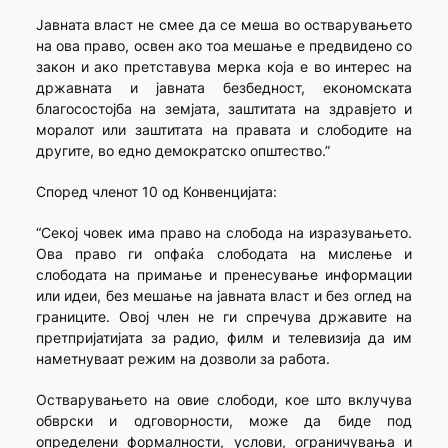
Јавната власт не смее да се меша во остварувањето
на ова право, освен ако тоа мешање е предвидено со
закон и ако претставува мерка која е во интерес на
државната и јавната безбедност, економската
благосостојба на земјата, заштитата на здравјето и
моралот или заштитата на правата и слободите на
другите, во едно демократско општество.”
Според членот 10 од Конвенцијата:
“Секој човек има право на слобода на изразувањето.
Ова право ги опфаќа слободата на мислење и
слободата на примање и пренесување информации
или идеи, без мешање на јавната власт и без оглед на
границите. Овој член не ги спречува државите на
претпријатијата за радио, филм и телевизија да им
наметнуваат режим на дозволи за работа.
Остварувањето на овие слободи, кое што вклучува
обврски и одговорности, може да биде под
определени формалности, услови, ограничувања и