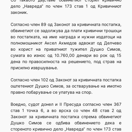
дело „Навреда“ по член 173 став 1 од Кривичниот
законик.
Согласно член 89 од Законот за кривичната постапка,
обвинетиот се задолжува да плати кривични трошоци
во постапката, на име награда и нужни издатоци на
полномошникот Аксел Ахмедов адвокат од Делчево
во корист на приватниот тужител Душко Симов,
сумата во износ од 10.760,00 денари во рок од 15
дена по правосилноста на решението, под страв на
присилно извршување.
Согласно член 102 од Законот за кривичната постапка
оштетениот Душко Симов, за остварување на имотно
правно побарување се упатува на спор.
Воедно, судот донел и II Пресуда согласно член 367
став 1 точка 6, а во врска со член 48 став 2 од
Законот за кривичната постапка спрема обвинетиот
Душко Симов се одбива обвинението дека е
стореното кривично дело „Навреда“ по член 173 став