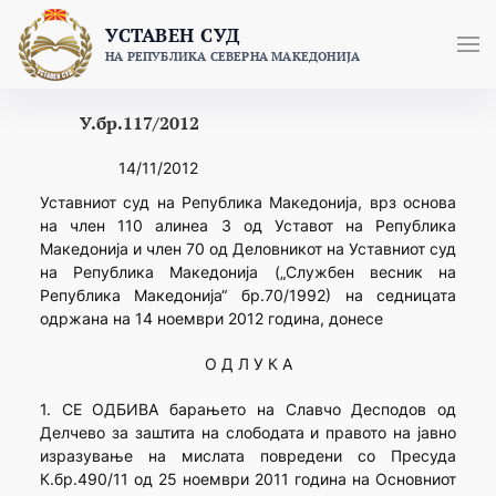
Skip
УСТАВЕН СУД
to
НА РЕПУБЛИКА СЕВЕРНА МАКЕДОНИЈА
content
У.бр.117/2012
14/11/2012
Уставниот суд на Република Македонија, врз основа
на член 110 алинеа 3 од Уставот на Република
Македонија и член 70 од Деловникот на Уставниот суд
на Република Македонија („Службен весник на
Република Македонија“ бр.70/1992) на седницата
одржана на 14 ноември 2012 година, донесе
О Д Л У К А
1. СЕ ОДБИВА барањето на Славчо Десподов од
Делчево за заштита на слободата и правото на јавно
изразување на мислата повредени со Пресуда
К.бр.490/11 од 25 ноември 2011 година на Основниот