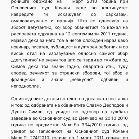
рочиште одржано на 1 март 2010 година при
Основениот суд Кочани каде во континуитет
навредите ги искажувал со сарказам,
омаловажување и иронија. Што се однесува на
зборот дегутантно, кој збор обвинетиот го кажал на
расправата одржана на 12 септемвмри 2011 година,
изјавил дека за него тоа е негов слободен израз како
новинар, писател, публицист и културен работник и со
висок стил на изразување односно самиот збор
„дегутантно“ не значи тоа што се тврди во тужбата од
Симов дека тоа значи гадно, одвратно итн., туку
според речникот за странски зборови, тој збор е
француски и значи „невкусно“, одбивен и
неподнослив .
Од изведените докази во текот на доказната постапка
и тоа: од одбраната на обвинетите Славчо Десподов и
Душко Симов, од увидот во одговор на тужбата
заведена во Основниот суд во Делчево на 20.10.2010
година по предметот Малв.бр 334/2010 година ,од
увидот во записникот на Основниот суд Кочани
Малв.П. 274/2010 година од 1 март 2011 година во