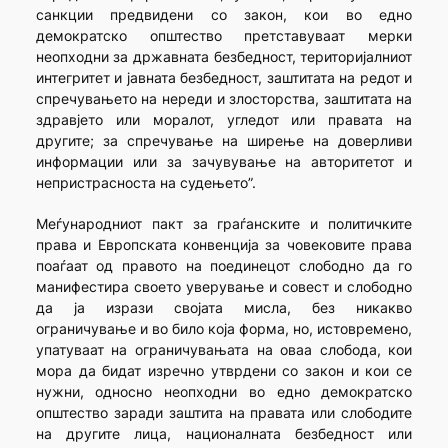
санкции предвидени со закон, кои во едно
демократско општество претставуваат мерки
неопходни за државната безбедност, територијалниот
интегритет и јавната безбедност, заштитата на редот и
спречувањето на нереди и злосторства, заштитата на
здравјето или моралот, угледот или правата на
другите; за спречување на ширење на доверливи
информации или за зачувување на авторитетот и
непристрасноста на судењето”.
Меѓународниот пакт за граѓанските и политичките
права и Европската конвенција за човековите права
поаѓаат од правото на поединецот слободно да го
манифестира своето уверување и совест и слободно
да ја изрази својата мисла, без никакво
ограничување и во било која форма, но, истовремено,
упатуваат на ограничувањата на оваа слобода, кои
мора да бидат изречно утврдени со закон и кои се
нужни, односно неопходни во едно демократско
општество заради заштита на правата или слободите
на другите лица, националната безбедност или