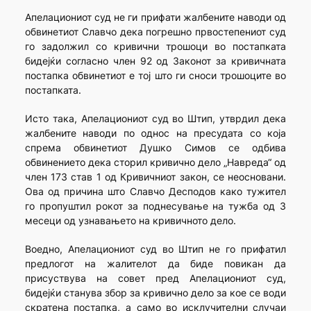
Апелациониот суд не ги прифати жалбените наводи од
обвинетиот Славчо дека погрешно првостепениот суд
го задолжил со кривични трошоци во постапката
бидејќи согласно член 92 од Законот за кривичната
постапка обвинетиот е тој што ги сноси трошоците во
постапката.
Исто така, Апелациониот суд во Штип, утврдил дека
жалбените наводи по однос на пресудата со која
спрема обвинетиот Душко Симов се одбива
обвинението дека сторил кривично дело „Навреда“ од
член 173 став 1 од Кривичниот закон, се неосновани.
Ова од причина што Славчо Десподов како тужител
го пропуштил рокот за поднесување на тужба од 3
месеци од узнавањето на кривичното дело.
Воедно, Апелациониот суд во Штип не го прифатил
предлогот на жалителот да биде повикан да
присуствува на совет пред Апелациониот суд,
бидејќи станува збор за кривично дело за кое се води
скратена постапка, а само во исклучителни случаи