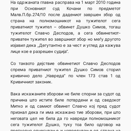
На одржаната главна расправа на 1 март 2010 година
при Основниот суд Кочани по предметот
Малв.П.бр.274/10 после дадениот завршен збор од
страна на полномошникот на тужителот сега
приватниот тужител – обвинет Душко Симов, тогаш
тужителот Славчо Десподов, а сега обвинетиот-
приватен тужител во завршниот збор но меѓу другото
изјавил дека „Дегутантно е за чест и углед да кажува
лице кое е разрешен судија“.
Со таквото дејствие обвинетиот Славчо Десподов
спрема приватниот тужител Душко Симов сторил
кривично дело „Навреда“ по член 173 став 1 од
Кривичниот законик.
Вака искажаните зборови не биле спорни за судот од
причина што истите биле потврдени и од сведокот
Митко и од самиот обвинет Славчо кој пред судот
признал дека ги има искажано тие зборови, при што
неговата цел не била да го навреди полномошникот
сега тужителот Душко, туку тоа било одговор на
претходно однесување и навредување од страна на