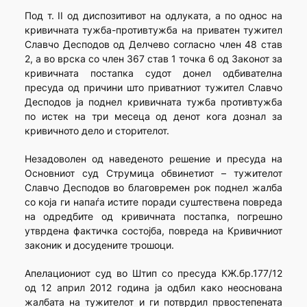
Под т. II од диспозитивот на одлуката, а по однос на
кривичната тужба-противтужба на приватен тужител
Славчо Десподов од Делчево согласно член 48 став
2, а во врска со член 367 став 1 точка 6 од Законот за
кривичната постапка судот донел одбивателна
пресуда од причини што приватниот тужител Славчо
Десподов ја поднел кривичната тужба противтужба
по истек на три месеца од денот кога дознал за
кривичното дело и сторителот.
Незадоволен од наведеното решение и пресуда на
Основниот суд Струмица обвинетиот – тужителот
Славчо Десподов во благовремен рок поднел жалба
со која ги напаѓа истите поради суштествена повреда
на одредбите од кривичната постапка, погрешно
утврдена фактичка состојба, повреда на Кривичниот
законик и досудените трошоци.
Апелациониот суд во Штип со пресуда КЖ.бр.177/12
од 12 април 2012 година ја одбил како неоснована
жалбата на тужителот и ги потврдил првостепената