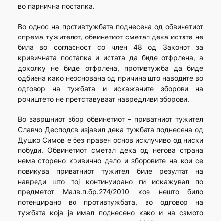
во парнична постапка.
Во однос на противтужбата поднесена од обвинетиот
спрема тужителот, обвинетиот сметал дека истата не
била во согласност со член 48 од Законот за
кривичната постапка и истата да биде отфрлена, а
доколку не биде отфрлена, противтужба да биде
одбиена како неоснована од причина што наводите во
одговор на тужбата и искажаните зборови на
рочиштето не претставуваат навредливи зборови.
Во завршниот збор обвинетиот – приватниот тужител
Славчо Десподов изјавил дека тужбата поднесена од
Душко Симов е без правен основ исклучиво од ниски
побуди. Обвинетиот сметал дека од негова страна
нема сторено кривично дело и зборовите на кои се
повикува приватниот тужител биле резултат на
навреди што тој континуирано ги искажувал по
предметот Малв.п.бр.274/2010 кое нешто било
потенцирано во противтужбата, во одговор на
тужбата која ја имал поднесено како и на самото