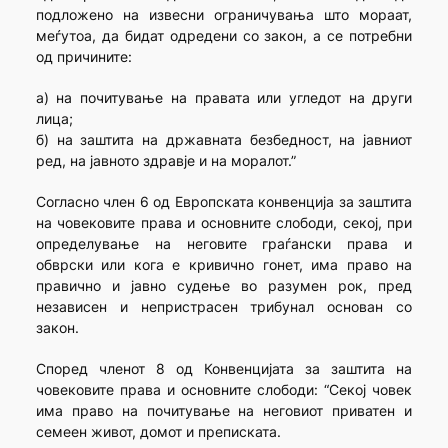
подложено на извесни ограничувања што мораат,
меѓутоа, да бидат одредени со закон, а се потребни
од причините:
а) на почитување на правата или угледот на други
лица;
б) на заштита на државната безбедност, на јавниот
ред, на јавното здравје и на моралот.”
Согласно член 6 од Европската конвенција за заштита
на човековите права и основните слободи, секој, при
определување на неговите граѓански права и
обврски или кога е кривично гонет, има право на
правично и јавно судење во разумен рок, пред
независен и непристрасен трибунал основан со
закон.
Според членот 8 од Конвенцијата за заштита на
човековите права и основните слободи: “Секој човек
има право на почитување на неговиот приватен и
семеен живот, домот и преписката.