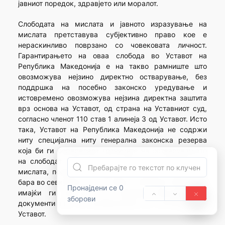
јавниот поредок, здравјето или моралот.
Слободата на мислата и јавното изразување на
мислата претставува субјективно право кое е
нераскинливо поврзано со човековата личност.
Гарантирањето на оваа слобода во Уставот на
Република Македонија е на такво рамниште што
овозможува нејзино директно остварување, без
поддршка на посебно законско уредување и
истовремено овозможува нејзина директна заштита
врз основа на Уставот, од страна на Уставниот суд,
согласно членот 110 став 1 алинеја 3 од Уставот. Исто
така, Уставот на Република Македонија не содржи
ниту специјална ниту генерална законска резерва
која би ги определила границите на остварувањето
на слободата на мислата и јавното изразување на
мислата, поради што нејзината граница треба да се
бара во севкупноста на Уставот и неговите определби
Пронајдени се 0
имајќи ги при тоа во предвид меѓународните
зборови
документи што се ратификувани во согласност со
Уставот.