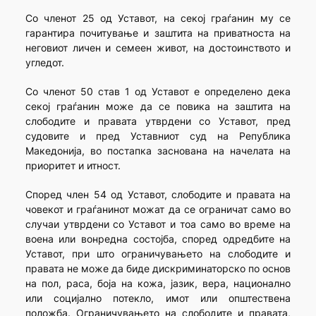
Со членот 25 од Уставот, на секој граѓанин му се
гарантира почитување и заштита на приватноста на
неговиот личен и семеен живот, на достоинството и
угледот.
Со членот 50 став 1 од Уставот е определено дека
секој граѓанин може да се повика на заштита на
слободите и правата утврдени со Уставот, пред
судовите и пред Уставниот суд на Република
Македонија, во постапка заснована на начелата на
приоритет и итност.
Според член 54 од Уставот, слободите и правата на
човекот и граѓанинот можат да се ограничат само во
случаи утврдени со Уставот и тоа само во време на
воена или вонредна состојба, според одредбите на
Уставот, при што ограничувањето на слободите и
правата не може да биде дискриминаторско по основ
на пол, раса, боја на кожа, јазик, вера, национално
или социјално потекло, имот или општествена
положба. Ограничувањето на слободите и правата,