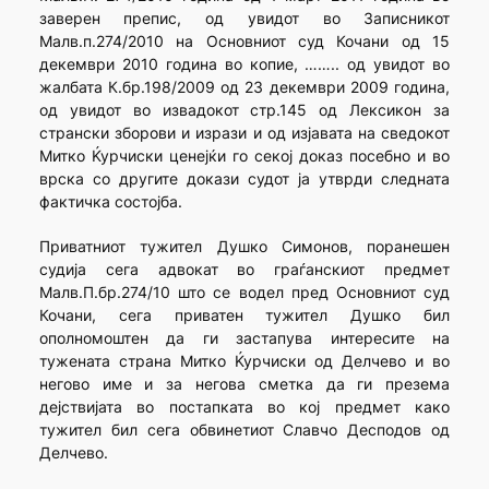
заверен препис, од увидот во Записникот
Малв.п.274/2010 на Основниот суд Кочани од 15
декември 2010 година во копие, …….. од увидот во
жалбата К.бр.198/2009 од 23 декември 2009 година,
од увидот во извадокот стр.145 од Лексикон за
странски зборови и изрази и од изјавата на сведокот
Митко Ќурчиски ценејќи го секој доказ посебно и во
врска со другите докази судот ја утврди следната
фактичка состојба.
Приватниот тужител Душко Симонов, поранешен
судија сега адвокат во граѓанскиот предмет
Малв.П.бр.274/10 што се водел пред Основниот суд
Кочани, сега приватен тужител Душко бил
ополномоштен да ги застапува интересите на
тужената страна Митко Ќурчиски од Делчево и во
негово име и за негова сметка да ги презема
дејствијата во постапката во кој предмет како
тужител бил сега обвинетиот Славчо Десподов од
Делчево.