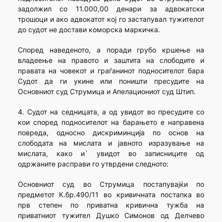
задолжил со 11.000,00 денари за адвокатски
трошоци и ако адвокатот кој го застапувал тужителот
до судот не достави коморска маркичка.
Според наведеното, а поради грубо кршење на
владеење на правото и заштита на слободите и
правата на човекот и граѓанинот подносителот бара
Судот да ги укине или поништи пресудите на
Основниот суд Струмица и Апелациониот суд Штип.
4. Судот на седницата, а од увидот во пресудите со
кои според подносителот на барањето е направена
повреда, односно дискриминција по основ на
слободата на мислата и јавното изразување на
мислата, како и` увидот во записниците од
одржаните расправи го утврдени следното:
Основниот суд во Струмица постапувајќи по
предметот К.бр.490/11 во кривичната постапка во
прв степен по приватна кривична тужба на
приватниот тужител Душко Симонов од Делчево