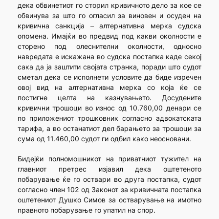
дека обвинетиот го сторил кривичното дело за кое се
обвинува за што го огласил за виновен и осуден на
кривична санкција – алтернативна мерка судска
опомена. Имајќи во предвид под какви околности е
сторено под олеснителни околности, односно
навредата е искажана во судска постапка каде секој
сака да ја заштити својата странка, поради што судот
сметал дека се исполнети условите да биде изречен
овој вид на алтернативна мерка со која ќе се
постигне целта на казнувањето. Досудените
кривични трошоци во износ од 10.760,00 денари се
по приложениот трошковник согласно адвокатската
тарифа, а во останатиот дел барањето за трошоци за
сума од 11.460,00 судот ги одбил како неосновани.
Бидејќи полномошникот на приватниот тужител на
главниот претрес изјавил дека оштетеното
побарување ќе го оствари во друга постапка, судот
согласно член 102 од Законот за кривичната постапка
оштетениот Душко Симов за остварување на имотно
правното побарување го упатил на спор.