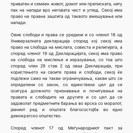
приватен и семеен живот, домот или преписката, ниту
пак на напади врз неговата чест и углед. Секој има
право на правна заштита од таквото вмешување или
напади.
Овие слободи и права се уредени и со членот 18 од
Универзалната декларација според кој секој има
право на слобода на мислата, совеста и религијата, а
според членот 19 од Декларацијата, секој има право
на слобода на мислење и изразување, со тоа што
според член 29 став 2 од оваа Декларација, при
користењето на своите права и слободи, секој ќе
подлежи само на такви ограничувања, какви што се
определени со закон, со единствена цел да се
осигура должното признавање и почитување на
правата и слободите на другите и со цел да се
задоволат предметните барања во врска со моралот,
јавниот ред и општата благосостојба во едно
демократско општество.
Според членот 17 од Меѓународниот пакт за