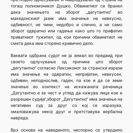
тогаш полномоникот Душко. Обвинетиот се бранел
дека значењето на зборот „дегутантно“ во
македонскиот јазик има значење на невкусно,
одбивност, не чини, недобро и слично, а не само
зборот одвратно или гадење како што го прифатил
приватниот тужител, од кои причини обвинетиот не
смета дека има сторено кривично дело.
Ваквата одбрана судот не ја земал во предвид при
своето одлучување од причина што зборот
„дегутантно“ согласно Лексиконот за странски изрази
има значење на одвратен, непријатен, невкусен,
одбивен, неподнослив, гаден, па кое и да се земе
значење во контекст на искажаната реченица
„Дегутантно е за чест и углед да кажува лице кое е
разрешен судија“,зборот „Дегутантно“ има значење на
негативен суд за друг со кој се изразува,
омаловажува некој друг и претставува вербална
навреда.
Врз основа на наведеното, неспорно се утврдило