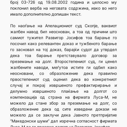
број 03-726 од 19.08.2002 година и целосно му
поклонил верба на неговата содржина, иако во него
имало дополнително допишан текст.
По наоѓање на Апелациониот суд Скопје, ваквиот
жалбен навод бил неоснован, а тоа од причини што
самиот тужител Развигор Јосифов тоа барање го
посочил како релевантен доказ и тужбеното барање
го засновал на тој доказ, барајќи судот да утврдел
дека тоа барање претставувало договор за
преземање на долг. Второстепениот суд, ги ценел
жалбените наводи, меѓутоа истите ги одбил како
неосновани, со образложение дека правилно
првостепениот суд оценил дека во конкретниот
случај и покрај извршеното префактирирање и
делумно извршеното плаќање на долгот со
компензација од страна на фирмата Луса-М, не
можело да стане збор за преземање на долг, со
образложение дека од сите изведени докази не
можело да се заклучи дека Јавното претпријатие
“Македонски шуми” дал изречна согласност фирмата
Луса-М да го преземе долгот на Развигор Јосифов.