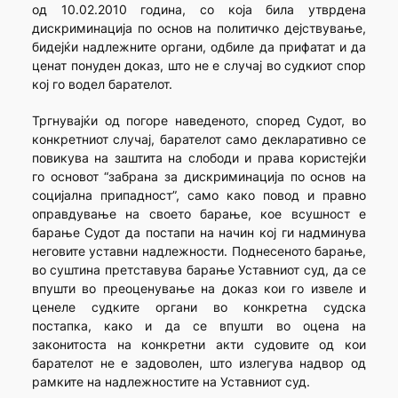
од 10.02.2010 година, со која била утврдена
дискриминација по основ на политичко дејствување,
бидејќи надлежните органи, одбиле да прифатат и да
ценат понуден доказ, што не е случај во судкиот спор
кој го водел барателот.
Тргнувајќи од погоре наведеното, според Судот, во
конкретниот случај, барателот само декларативно се
повикува на заштита на слободи и права користејќи
го основот “забрана за дискриминација по основ на
социјална припадност”, само како повод и правно
оправдување на своето барање, кое всушност е
барање Судот да постапи на начин кој ги надминува
неговите уставни надлежности. Поднесеното барање,
во суштина претставува барање Уставниот суд, да се
впушти во преоценување на доказ кои го извеле и
ценеле судките органи во конкретна судска
постапка, како и да се впушти во оцена на
законитоста на конкретни акти судовите од кои
барателот не е задоволен, што излегува надвор од
рамките на надлежностите на Уставниот суд.