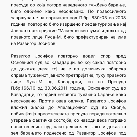
пресуда со која погоре наведеното тужбено барање,
било одбиено како неосновано. По правосилното
завршување на парницата под П.бр. 630-03 во 2008
година, повторно било извршено префактурирање кај
Јавното претпријатие “Македонски шуми” и долгот од
правното лице Луса-М, било префактуриран на име
на Развигор Јосифов.
Развигор Јосифов повторно водел спор пред
Основниот суд во Кавадарци, во кој сакал повторно
да докаже дека тој не е во должничка обврска
спрема тужениот јавното претпријатие, туку правното
лице Луса-М од Кавадарци, но со Пресуда
П.бр.166/10 од 30.06.2011 година, Основниот суд во
Кавадарци, го одбил неговото тужбено барање како
неосновано. Против оваа одлука, Развигор Јосифов
вложил жалба до Апелациониот суд во Скопје,
побивајќи ја првостепената пресуда поради погрешно
утврдена фактичка состојба, со наводи дека погршно
првостепениот суд како решителен факт и доказ го
зел барањето поднесено од Развигор Јосифов под