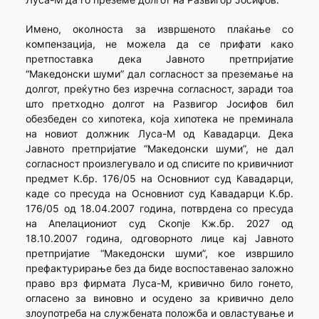
Имено, околноста за извршеното плаќање со
компензација, не можела да се прифати како
претпоставка дека Јавното претпријатие
“Македонски шуми” дал согласност за преземање на
долгот, преќутно без изречна согласност, заради тоа
што претходно долгот на Развигор Јосифов бил
обезбеден со хипотека, која хипотека не преминала
на новиот должник Луса-М од Кавадарци. Дека
Јавното претпријатие “Македонски шуми”, не дал
согласност произлегувало и од списите по кривичниот
предмет К.бр. 176/05 на Основниот суд Кавадарци,
каде со пресуда на Основниот суд Кавадарци К.бр.
176/05 од 18.04.2007 година, потврдена со пресуда
на Апелациониот суд Скопје Кж.бр. 2027 од
18.10.2007 година, одговорното лице кај Јавното
претпријатие “Македонски шуми”, кое извршило
префактурирање без да биде воспоставенао заложно
право врз фирмата Луса-М, кривично било гонето,
огласено за виновно и осудено за кривично дело
злоупотреба на службената положба и овластување и