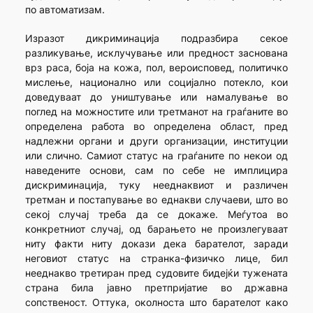
по автоматизам.
Изразот дикриминација подразбира секое
разликување, исклучување или предност заснована
врз раса, боја на кожа, пол, вероисповед, политичко
мислење, национално или социјално потекло, кои
доведуваат до уништување или намалување во
поглед на можностите или третманот на граѓаните во
определена работа во определена област, пред
надлежни органи и други организации, институции
или слично. Самиот статус на граѓаните по некои од
наведените основи, сам по себе не имплицира
дискриминација, туку нееднаквиот и различен
третман и постапување во еднакви случаеви, што во
секој случај треба да се докаже. Меѓутоа во
конкретниот случај, од барањето не произлегуваат
ниту факти ниту докази дека барателот, заради
неговиот статус на странка-физичко лице, бил
нееднакво третиран пред судовите бидејќи тужената
страна била јавно претпријатие во државна
сопственост. Оттука, околноста што барателот како