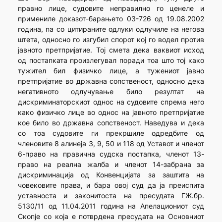
правно лице, судовите неправилно го ценеле и
примениле доказот-барањето 03-726 од 19.08.2002
година, па со цитираните одлуки одлучиле на негова
штета, односно го изгубил спорот кој го водел против
јавното претпријатие. Тој смета дека ваквиот исход
од постапката произлегувал поради тоа што тој како
тужител бил физичко лице, а тужениот јавно
претпријатие во државна сопственост, односно дека
негативното одлучување било резултат на
дискриминаторскиот однос на судовите спрема него
како физичко лице во однос на јавното претпријатие
кое било во државна сопственост. Наведува и дека
со тоа судовите ги прекршиле одредбите од
членовите 8 алинеја 3, 9, 50 и 118 од Уставот и членот
6-право на правична судска постапка, членот 13-
право на реална жалба и членот 14-забрана за
дискриминација од Конвенцијата за заштита на
човековите права, и бара овој суд да ја преиспита
уставноста и законитоста на пресудата ГЖ.бр.
5130/11 од 11.04.2011 година на Апелациониот суд
Скопје со која е потврдена пресудата на Основниот