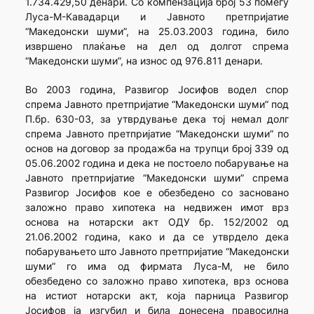
1.734.429,50 денари. Со компензација број 53 помеѓу
Луса-М-Кавадарци и Јавното претпријатие
“Македонски шуми”, на 25.03.2003 година, било
извршено плаќање на дел од долгот спрема
“Македонски шуми”, на износ од 976.811 денари.
Во 2003 година, Развигор Јосифов водел спор
спрема Јавното претпријатие “Македонски шуми” под
П.бр. 630-03, за утврдување дека тој немал долг
спрема Јавното претпријатие “Македонски шуми” по
основ на договор за продажба на трупци број 339 од
05.06.2002 година и дека не постоело побарување на
Јавното претпријатие “Македонски шуми” спрема
Развигор Јосифов кое е обезбедено со засновано
заложно право хипотека на недвижен имот врз
основа на нотарски акт ОДУ бр. 152/2002 од
21.06.2002 година, како и да се утврдело дека
побарувањето што Јавното претпријатие “Македонски
шуми” го има од фирмата Луса-М, не било
обезбедено со заложно право хипотека, врз основа
на истиот нотарски акт, која парница Развигор
Јосифов ја изгубил и била донесена правосилна