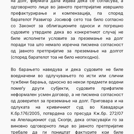
на долг, фирмата дала изјава дека се согласува, а
одговорното лице во јавното претпријатие извршило
префактурирање и компензација, па според
барателот Развигор Јосивоф сето тоа било согласно
со Законот за облигационите односи и погрешно
судовите утврдиле дека во конкретниот случај не
биле исполнети условите за преземање на долг
поради тоа што немало изречна писмена согласност
од јавното претпријатие за преземање на долгот
(според барателот тоа не било неопходно).
Во барањето наведува и дека судовите не биле
воедначени во одлучувањето по исти или слични
тужбени барања, односно во некои предмети водени
помеѓу други субјекти, судовите прифатиле
неформален усмен договор, а не писмена согласност
од доверител за преземање на долг. Приговара и на
одлуката на кривичниот суд во Кавадарци
К.бр.176/2005, потврдена со пресуда Кж.бр. 272/07
на Апелациониот суд Скопје, дека огласувајќи го за
виновно одговорното лице во јавното претпријатие
требале да ги поништат фактурите кои биле