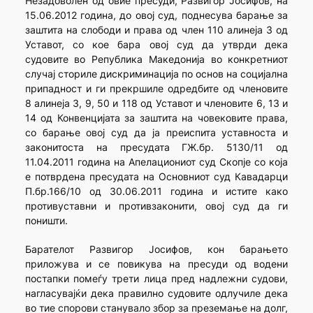
Незадоволен од овие пресуди, Развигор Јосифов, на
15.06.2012 година, до овој суд, поднесува барање за
заштита на слободи и права од член 110 алинеја 3 од
Уставот, со кое бара овој суд да утврди дека
судовите во Република Македонија во конкретниот
случај сториле дискриминација по основ на социјална
припадност и ги прекршиле одредбите од членовите
8 алинеја 3, 9, 50 и 118 од Уставот и членовите 6, 13 и
14 од Конвенцијата за заштита на човековите права,
со барање овој суд да ја преиспита уставноста и
законитоста на пресудата ГЖ.бр. 5130/11 од
11.04.2011 година на Апелациониот суд Скопје со која
е потврдена пресудата на Основниот суд Кавадарци
П.бр.166/10 од 30.06.2011 година и истите како
противуставни и противзаконити, овој суд да ги
поништи.
Барателот Развигор Јосифов, кон барањето
приложува и се повикува на пресуди од водени
постапки помеѓу трети лица пред надлежни судови,
нагласувајќи дека правилно судовите одлучиле дека
во тие спорови станувало збор за преземање на долг,