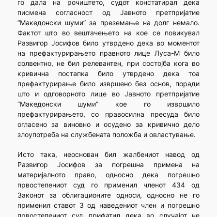
го дала на рочиштето, судот констатирал дека
писмена согласност од Јавното претпријатие
“Македонски шуми” за преземање на долг немало.
Фактот што во вештачењето на кое се повикувал
Развигор Јосифов било утврдено дека во моментот
на префактурирањето правното лице Луса-М било
солвентно, не бил релевантен, при состојба кога во
кривична постапка било утврдено дека тоа
префактурирање било извршено без основ, поради
што и одговорното лице во Јавното претпријатие
“Македонски шуми” кое го извршило
префактурирањето, со правосилна пресуда било
огласено за виновно и осудено за кривично дело
злоупотреба на службената положба и овластување.
Исто така, неоснован бил жалбениот навод од
Развигор Јосифов за погрешна примена на
материјалното право, односно дека погрешно
првостепениот суд го применил членот 434 од
Законот за облигационите односи, односно не го
применил ставот 3 од наведениот член и погрешно
првостепениот суд прифатил дека во случајот не