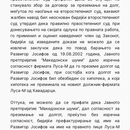
станувало збор за договор за преземање на долг,
меѓутоа по наоѓање на второстепениот суд, ваквиот
жалбен навод бил неоснован бидејќи второстепениот
суд утврдил дека правилно првостепениот суд при
донесувањето на својата одлука по правната работа,
го применил и оценил наведениот член од Законот,
бидејќи од изведените докази не можело да се
извлече заклучок дека по повод барањето на
Развигор Јосифов од 19.08.2002 година, Јавното
претпријатие “Македонски шуми” дало изречна
согласност фирмата Луса-М да го преземе долгот од
Развигор Јосифов, при состојба кога долгот на
Развигор Јосифов бил обезбеден со хипотека, а која
хипотека не преминала на новиот должник-фирмата
Луса-М од Кавадарци.
Оттука, не можело да се прифати дека Јавното
претпријатие “Македонски шуми”, дал согласност за
преземање на долгот, преќутно без изречна
согласност, бидејќи префактурирање од име на
Развигор Јосифов на име на правното лице Луса-М