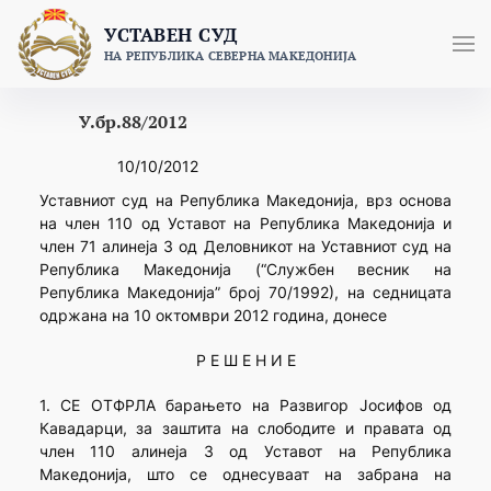
Skip
УСТАВЕН СУД
to
НА РЕПУБЛИКА СЕВЕРНА МАКЕДОНИЈА
content
У.бр.88/2012
10/10/2012
Уставниот суд на Република Македонија, врз основа
на член 110 од Уставот на Република Македoнија и
член 71 алинеја 3 од Деловникот на Уставниот суд на
Република Македонија (“Службен весник на
Република Македонија” број 70/1992), на седницата
одржана на 10 октомври 2012 година, донесе
Р Е Ш Е Н И Е
1. СЕ ОТФРЛА барањето на Развигор Јосифов од
Кавадарци, за заштита на слободите и правата од
член 110 алинеја 3 од Уставот на Република
Македонија, што се однесуваат на забрана на