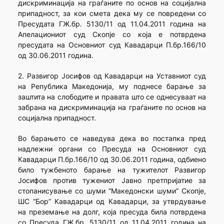
дискриминација на граѓаните по основ на социјална
припадност, за кои смета дека му се повредени со
Пресудата ГЖ.бр. 5130/11 од 11.04.2011 година на
Апелациониот суд Скопје со која е потврдена
пресудата на Основниот суд Кавадарци П.бр.166/10
од 30.06.2011 година.
2. Развигор Јосифов од Кавадарци на Уставниот суд
на Република Македонија, му поднесе барање за
заштита на слободите и правата што се однесуваат на
забрана на дискриминација на граѓаните по основ на
социјална припадност.
Во барањето се наведува дека во постапка пред
надлежни органи со Пресуда на Основниот суд
Кавадарци П.бр.166/10 од 30.06.2011 година, одбиено
било тужбеното барање на тужителот Развигор
Јосифов против тужениот Јавно претпријатие за
стопанисување со шуми “Македонски шуми” Скопје,
ШС “Бор” Кавадарци од Кавадарци, за утврдување
на преземање на долг, која пресуда била потврдена
со Пресуда ГЖ.бр. 5130/11 од 11.04.2011 година на