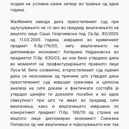
осуден на условна казна затвор во траење од една
година.
Жалбените наводи дека првостепениот суд при
одлучувањето не го зел во предвид вештачењето на
вештото лице Сашо Георгиевски под Св.бр. 80/2005
од 11.03.2005 година, извршено во кривичниот
предмет К.бр.176/05, ниту вештачењето на
дипломиран економист Катерина Најдановска во
предметот П.бр. 630/03, во кое било утврдено дека
во моментот на префактурирањето правното лице
Луса-М, било солвентно, второстепениот суд оценил
дека се неосновани од причини што утврдил дека
првостепениот суд извршил грижлива и целосна
анализа на сите докази и фактичката состојба ја
утврдил ценејќи ги доказите посебно и во една
севкупност при што ги имал во предвид сите
вештачења, како и вештачењето извршено по
конкретниот предмет П.бр. 166/10 од страна на
вештото лице дипломиран економист Снежана
Поповска од чие вештачење и појаснувањето кое таа