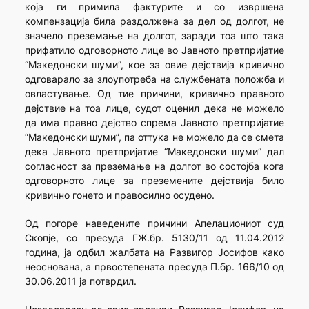
која ги примила фактурите и со извршена
компензација била раздолжена за дел од долгот, не
значело преземање на долгот, заради тоа што така
прифатило одговорното лице во Јавното претпријатие
“Македонски шуми”, кое за овие дејствија кривично
одговарало за злоупотреба на службената положба и
овластување. Од тие причини, кривично правното
дејствие на тоа лице, судот оценил дека не можело
да има правно дејство спрема Јавното претпријатие
“Македонски шуми”, па оттука не можело да се смета
дека Јавното претпријатие “Македонски шуми” дал
согласност за преземање на долгот во состојба кога
одговорното лице за преземените дејствија било
кривично гонето и правосилно осудено.
Од погоре наведените причини Апелациониот суд
Скопје, со пресуда ГЖ.бр. 5130/11 од 11.04.2012
година, ја одбил жалбата на Развигор Јосифов како
неоснована, а првостепената пресуда П.бр. 166/10 од
30.06.2011 ја потврдил.