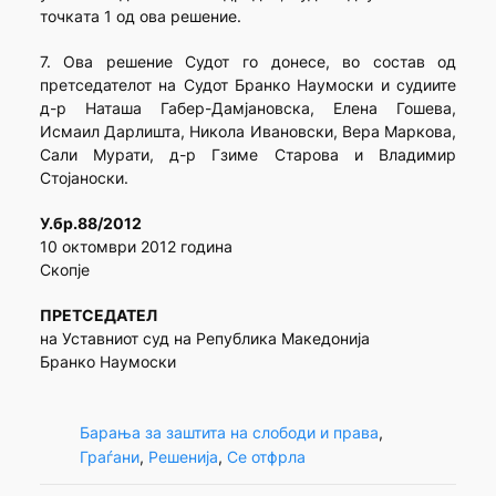
точкaта 1 од ова решение.
7. Ова решение Судот го донесе, во состав од
претседателот на Судот Бранко Наумоски и судиите
д-р Наташа Габер-Дамјановска, Елена Гошева,
Исмаил Дарлишта, Никола Ивановски, Вера Маркова,
Сали Мурати, д-р Гзиме Старова и Владимир
Стојаноски.
У.бр.88/2012
10 октомври 2012 година
Скопје
ПРЕТСЕДАТЕЛ
на Уставниот суд на Република Македонија
Бранко Наумоски
Барања за заштита на слободи и права
, 
Граѓани
, 
Решенија
, 
Се отфрла