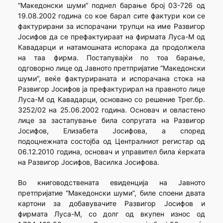
“Македонски шуми” поднел барање број 03-726 од
19.08.2002 година со кое барал сите фактури кои се
фактурирани за испорачани трупци на име Развигор
Јосифов да се префактуираат на фирмата Луса-М од
Кавадарци и натамошната испорака да продолжела
на таа фирма. Постапувајќи по тоа барање,
одговорно лице од Јавното претпријатие “Македонски
шуми”, веќе фактурираната и испорачана стока на
Развигор Јосифов ја префактурирал на правното лице
Луса-М од Кавадарци, основано со решение Трег.бр.
3252/02 на 25.06.2002 година. Основач и овластено
лице за застапување била сопругата на Развигор
Јосифов, Елизабета Јосифова, а според
подоцнежната состојба од Централниот регистар од
06.12.2010 година, основач и управител била ќерката
на Развигор Јосифов, Василка Јосифова.
Во книговодствената евиденција на Јавното
претпријатие “Македонски шуми”, биле споени двата
картони за добавувачите Развигор Јосифов и
фирмата Луса-М, со долг од вкупен износ од