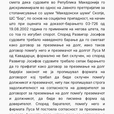
смета дека судовите во Република Македонија го
дискриминирале во однос на Јавното претпријатие за
стопанисување со шуми “Македонски шуми” Скопје,
ШС “Бор”, по основ на социјална припадност, на начин
што при оцената на доказот-барањето 03-726 од
19.08.2002 година го примениле на негова штета, па
со тоа го изгубил спорот. Според Развигор Јосифов
судовите требало наведеното барање да го сметаат
како договор за преземање на долг, иако таков
договор помеѓу него и преземачот на долгот Луса М
од Кавадарци, формално не бил склучен, но според
Развигор Јосифов судовите требало сепак барањето
да го прифатат како договор за преземање на долг
бидејќи законот не ја пропишувал формата на
договорот кој требал да биде склучен помеѓу
должникот и преземачот, ниту пак пропишувал строга
задолжителност на согласноста на доверителот за
договорот за преземање на долг помеѓу преземачот
и должникот, да биде во писмена форма од
доверителот. Според барателот, помеѓу него и
фирмата Луса М постоела согласност за преземање