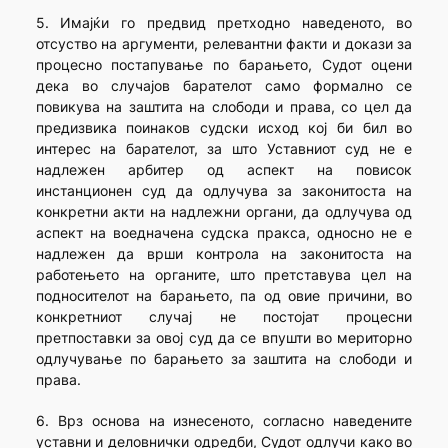
5. Имајќи го предвид претходно наведеното, во
отсуство на аргументи, релевантни факти и докази за
процесно постапување по барањето, Судот оцени
дека во случајов барателот само формално се
повикува на заштита на слободи и права, со цел да
предизвика поинаков судски исход кој би бил во
интерес на барателот, за што Уставниот суд не е
надлежен арбитер од аспект на повисок
инстанционен суд да одлучува за законитоста на
конкретни акти на надлежни органи, да одлучува од
аспект на воедначена судска пракса, односно не е
надлежен да врши контрола на законитоста на
работењето на органите, што претставува цел на
подносителот на барањето, па од овие причини, во
конкретниот случај не постојат процесни
претпоставки за овој суд да се впушти во мериторно
одлучување по барањето за заштита на слободи и
права.
6. Врз основа на изнесеното, согласно наведените
уставни и деловнички одредби, Судот одлучи како во