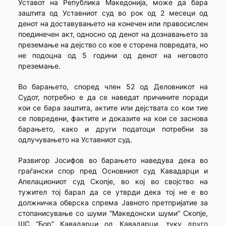
Уставот на Република Македонија, може да бара
заштита од Уставниот суд во рок од 2 месеци од
денот на доставувањето на конечен или правосислен
поединечен акт, односно од денот на дознавањето за
преземање на дејство со кое е сторена повредата, но
не подоцна од 5 години од денот на неговото
преземање.
Во барањето, според член 52 од Деловникот на
Судот, потребно е да се наведат причините поради
кои се бара заштита, актите или дејствата со кои тие
се повредени, фактите и доказите на кои се заснова
барањето, како и други податоци потребни за
одлучувањето на Уставниот суд.
Развигор Јосифов во барањето наведува дека во
граѓански спор пред Основниот суд Кавадарци и
Апелациониот суд Скопје, во кој во својство на
тужител тој барал да се утврди дека тој не е во
должничка обврска спрема Јавното претпријатие за
стопанисување со шуми “Македонски шуми” Скопје,
ШС “Бор” Кавадарци од Кавадарци, туку друго