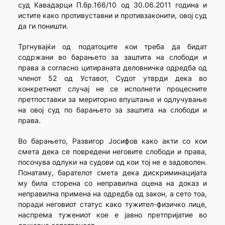
суд Кавадарци П.бр.166/10 од 30.06.2011 година и
истите како противуставни и противзаконити, овој суд
да ги поништи.
Тргнувајќи од податоците кои треба да бидат
содржани во барањето за заштита на слободи и
права а согласно цитираната деловничка одредба од
членот 52 од Уставот, Судот утврди дека во
конкретниот случај не се исполнети процесните
претпоставки за мериторно впуштање и одлучување
на овој суд по барањето за заштита на слободи и
права.
Вo барањето, Развигор Јосифов како акти со кои
смета дека се повредени неговите слободи и права,
посочува одлуки на судови од кои тој не е задоволен.
Понатаму, барателот смета дека дискриминацијата
му била сторена со неправилна оцена на доказ и
неправилна примена на одредба од закон, а сето тоа,
поради неговиот статус како тужител-физичко лице,
наспрема тужениот кое е јавно претпријатие во