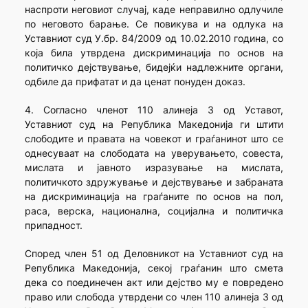
наспроти неговиот случај, каде неправилно одлучиле
по неговото барање. Се повикува и на одлука на
Уставниот суд У.бр. 84/2009 од 10.02.2010 година, со
која била утврдена дискриминација по основ на
политичко дејствување, бидејќи надлежните органи,
одбиле да прифатат и да ценат понуден доказ.
4. Согласно членот 110 алинеја 3 од Уставот,
Уставниот суд на Република Македонија ги штити
слободите и правата на човекот и граѓанинот што се
однесуваат на слободата на уверувањето, совеста,
мислата и јавното изразување на мислата,
политичкото здружување и дејствување и забраната
на дискриминација на граѓаните по основ на пол,
раса, верска, национална, социјална и политичка
припадност.
Според член 51 од Деловникот на Уставниот суд на
Република Македонија, секој граѓанин што смета
дека со поединечен акт или дејство му е повредено
право или слобода утврдени со член 110 алинеја 3 од