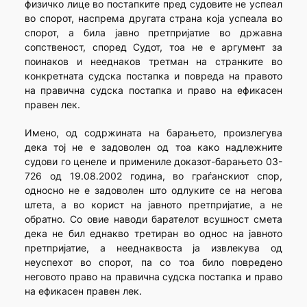
физичко лице во постапките пред судовите не успеал
во спорот, наспрема другата страна која успеала во
спорот, а била јавно претпријатие во државна
сопственост, според Судот, тоа не е аргумент за
поинаков и нееднаков третман на странките во
конкретната судска постапка и повреда на правото
на правична судска постапка и право на ефикасен
правен лек.
Имено, од содржината на барањето, произлегува
дека тој не е задоволен од тоа како надлежните
судови го ценеле и примениле доказот-барањето 03-
726 од 19.08.2002 година, во граѓанскиот спор,
односно не е задоволен што одлуките се на негова
штета, а во корист на јавното претпријатие, а не
обратно. Со овие наводи барателот всушност смета
дека не бил еднакво третиран во однос на јавното
претпријатие, а нееднаквоста ја извлекува од
неуспехот во спорот, па со тоа било повредено
неговото право на правична судска постапка и право
на ефикасен правен лек.