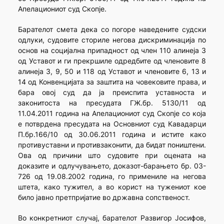
Апелациониот суд Скопје.
Барателот смета дека со погоре наведените судски
одлуки, судовите сториле негова дискриминација по
основ на социјална припадност од член 110 алинеја 3
од Уставот и ги прекршиле одредбите од членовите 8
алинеја 3, 9, 50 и 118 од Уставот и членовите 6, 13 и
14 од Конвенцијата за заштита на човековите права, и
бара овој суд да ја преиспита уставноста и
законитоста на пресудата ГЖ.бр. 5130/11 од
11.04.2011 година на Апелациониот суд Скопје со која
е потврдена пресудата на Основниот суд Кавадарци
П.бр.166/10 од 30.06.2011 година и истите како
противуставни и противзаконити, да бидат поништени.
Ова од причини што судовите при оцената на
доказите и одлучувањето, доказот-барањето бр. 03-
726 од 19.08.2002 година, го примениле на негова
штета, како тужител, а во корист на тужениот кое
било јавно претпријатие во државна сопственост.
Во конкретниот случај, барателот Развигор Јосифов,