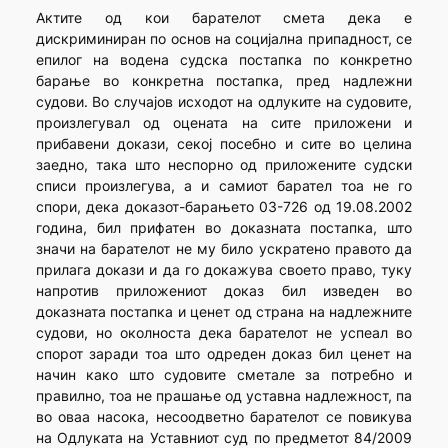
Актите од кои барателот смета дека е
дискриминиран по основ на социјална припадност, се
епилог на водена судска постапка по конкретно
барање во конкретна постапка, пред надлежни
судови. Во случајов исходот на одлуките на судовите,
произлегувал од оцената на сите приложени и
прибавени докази, секој посебно и сите во целина
заедно, така што неспорно од приложените судски
списи произлегува, а и самиот барател тоа не го
спори, дека доказот-барањето 03-726 од 19.08.2002
година, бил прифатен во доказната постапка, што
значи на барателот не му било ускратено правото да
прилага докази и да го докажува своето право, туку
напротив приложениот доказ бил изведен во
доказната постапка и ценет од страна на надлежните
судови, но околноста дека барателот не успеал во
спорот заради тоа што одреден доказ бил ценет на
начин како што судовите сметале за потребно и
правилно, тоа не прашање од уставна надлежност, па
во оваа насока, несоодветно барателот се повикува
на Одлуката на Уставниот суд по предметот 84/2009