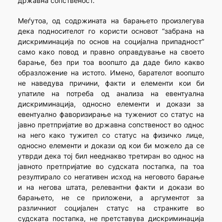
државна сопственост.
Меѓутоа, од содржината на барањето произлегува
дека подносителот го користи основот “забрана на
дискриминација по основ на социјална припадност”
само како повод и правно оправдување на своето
барање, без при тоа воопшто да даде било какво
образложение на истото. Имено, барателот воопшто
не наведува причини, факти и елементи кои би
упатиле на потреба од анализа на евентуална
дискриминација, односно елементи и докази за
евентуално фаворизирање на тужениот со статус на
јавно претпријатие во државна сопственост во однос
на него како тужител со статус на физичко лице,
односно елементи и докази од кои би можело да се
утврди дека тој бил нееднакво третиран во однос на
јавното претпријатие во судската постапка, па тоа
резултирало со негативен исход на неговото барање
и на негова штата, релевантни факти и докази во
барањето, не се приложени, а аргументот за
различниот социјален статус на странките во
судската постапка, не претставува дискриминација