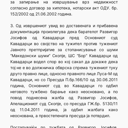
за запирање на извршување врз недвижност
согласно договор за хипотека, нотарски акт ОДУ. бр.
152/2002 од 21.06.2002 година.
3. Од извршениот увид во доставената и прибавена
документација произлегува дека барателот Развигор
Јосифов од Кавадарци пред Основниот суд
Кавадарци во својство на тужител против тужениот
Јавното претпријатие за стопанисување со шуми
“Македонски шуми” Скопје, ШС “Бор” Кавадарци од
Кавадарци водел спор во кој сакал да докаже дека
тој не е во должничка обврска спрема тужениот туку
друго правно лице, односно правното лице Луса-М од
Кавадарци, но со Пресуда П.бр.166/10 од 30.06.2011
година, Основниот суд во Кавадарци го одбил
неговото тужбено барање како неосновано, а по
повод поднесена жалба од Развигор Јосифов,
Апелациониот суд Скопје, со пресуда ГЖ.бр. 5130/11
од 11.04.2011 година, ја одбил жалбата како
неоснована, а првостепената пресуда ја потврдил.
Постапувајќи по тужбата од Развигор Јосифов,