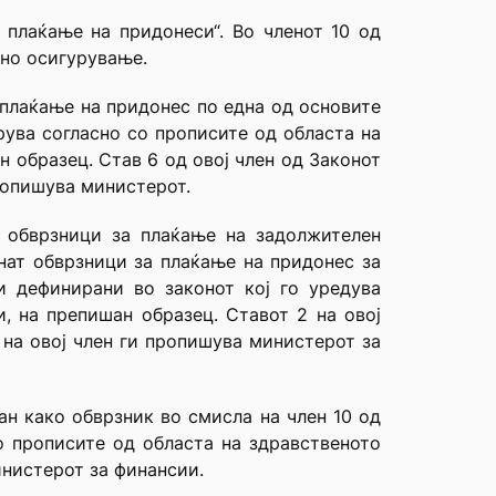
а плаќање на придонеси“. Во членот 10 од
ено осигурување.
 плаќање на придонес по една од основите
арува согласно со прописите од областа на
 образец. Став 6 од овој член од Законот
пропишува министерот.
о обврзници за плаќање на задолжителен
анат обврзници за плаќање на придонес за
и дефинирани во законот кој го уредува
, на препишан образец. Ставот 2 на овој
 на овој член ги пропишува министерот за
ан како обврзник во смисла на член 10 од
о прописите од областа на здравственото
инистерот за финансии.