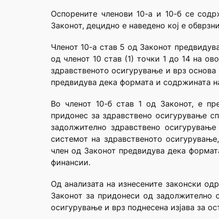
Оспорените членови 10-а и 10-б се содрж
Законот, децидно е наведено кој е обврз
Членот 10-а став 5 од Законот предвидув
од членот 10 став (1) точки 1 до 14 на о
здравственото осигурување и врз основа 
предвидува дека формата и содржината на 
Во членот 10-б став 1 од Законот, е п
придонес за здравствено осигурување спо
задолжително здравствено осигурување 
системот на здравственото осигурување,
член од Законот предвидува дека формата
финансии.
Од анализата на изнесените законски одр
Законот за придонеси од задолжително с
осигурување и врз поднесена изјава за о