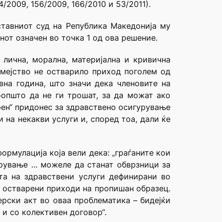
2009, 156/2009, 166/2010 и 53/2011).
Уставниот суд на Република Македонија му
от означен во точка 1 од ова решение.
 лична, морална, материјална и кривична
емејство не остварило приход поголем од
вна година, што значи дека членовите на
оопшто да не ги трошат, за да можат ако
рен“ придонес за здравствено осигурување
 на некакви услуги и, според тоа, дали ќе
ормулација која вели дека: „граѓаните кои
урување … можеле да станат обврзници за
та на здравствени услуги дефинирани во
а остварени приходи на пропишан образец.
ерски акт во оваа проблематика – бидејќи
 и со колективен договор“.