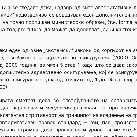
ија се гледало дека, надвор од сите авторитативни п
ници“ недозволиво се воведувал еден дополнителен, не
а на точно пропишан министерски образец (т.н. forma a
а тоа, pro futuro, да можат да добиваат „сини картони“
ека еден од овие „системски“ закони од корпусот на 
, е и Законот за здравствено осигурување (2000). О
ај 2009 година, во член 5 став 1 каде што се дава за
адолжително здравствено осигурување, кој се осигурува
лно осигуран по една од точките од 1 до 14 на овој 
09).
тивата сметаат дека со опстојувањето на оспорена
два паралелни и меѓусебно различни т.е. противречн
клатантна спротивност на принципот на владеење на пр
авторитативен правен стандард – кои, пак, произле
сувало огромна доза правна несигурност и истите 