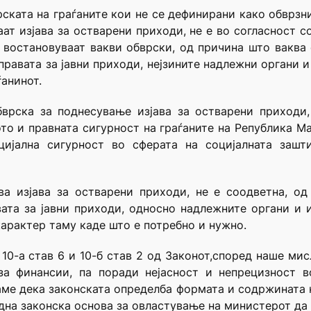
рската на граѓаните кои не се дефинирани како обврз
ат изјава за остварени приходи, не е во согласност с
е востановуваат вакви обврски, од причина што вакв
равата за јавни приходи, нејзините надлежни органи и
ѓанинот.
врска за поднесување изјава за остварени приходи,
то и правната сигурност на граѓаните на Република Мак
цијална сигурност во сферата на социјалната зашт
ва изјава за остварени приходи, не е соодветна, о
ата за јавни приходи, односно надлежните органи и и
карактер таму каде што е потребно и нужно.
10-а став 6 и 10-б став 2 од Законот,според наше мис
за финансии, па поради нејасност и непрецизност в
аме дека законската определба формата и содржината 
дна законска основа за овластување на министерот да 