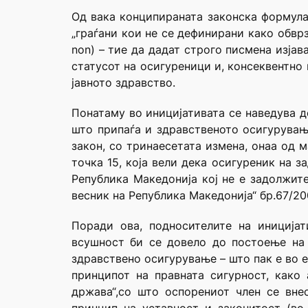
Од вака конципираната законска формулац
„граѓани кои не се дефинирани како обврз
non) – тие да дадат строго писмена изјав
статусот на осигуреници и, консеквентно н
јавното здравство.
Понатаму во иницијативата се наведува д
што припаѓа и здравственото осигурување
закон, со тринаесетата измена, онаа од м
точка 15, која вели дека осигуреник на з
Република Македонија кој не е задолжите
весник на Република Македонија“ бр.67/20
Поради ова, подносителите на иниција
всушност би се довело до постоење на 
здравствено осигурување – што пак е во е
принципот на правната сигурност, како 
држава“,со што оспорениот член се вне