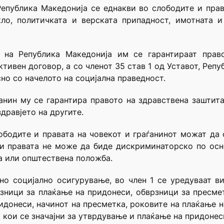
Република Македонија се еднакви во слободите и права
кло, политичката и верската припадност, имотната и
е на Република Македонија им се гарантираат право
тивен договор, а со членот 35 став 1 од Уставот, Репу
сно со начелото на социјална праведност.
ѓанин му се гарантира правото на здравствена заштит
дравјето на другите.
ободите и правата на човекот и граѓанинот можат да
 правата не може да биде дискриминаторско по основ 
а или општествена положба.
но социјално осигурување, во член 1 се уредуваат в
зници за плаќање на придонеси, обврзници за пресме
ридонеси, начинот на пресметка, роковите на плаќање 
 кои се значајни за утврдување и плаќање на придонес