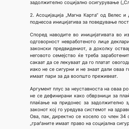
задолжително социјално осигурување („Слу
2. Асоцијација „Магна Карта“ од Велес и
поднесоа иницијатива за поведување пост
Според наводите во иницијативата во из
одговорност невработеното лице деклари
законски предвидениот, а доколку оства
неговото семејство ќе треба заработени
сакаат да се лекуваат да го платат овог
иако не се сигурни и не знаат дали оваа 
имаат пари за да воопшто преживеат.
Аргумент плус за неуставноста на оваа ро
не се дефинирани како обврзници за пла
плаќање на придонес за задолжително з
законот кој го уредува системот на здра
Ова, пак, директно се косело со член 34
„граѓаните имаат право на социјална сигу