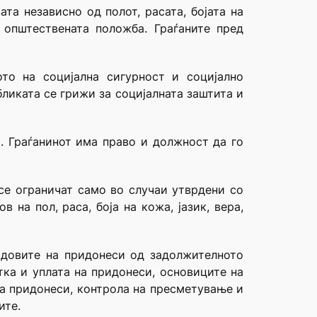
та независно од полот, расата, бојата на
 општествената положба. Граѓаните пред
то на социјална сигурност и социјално
бликата се грижи за социјалната заштита и
а. Граѓанинот има право и должност да го
 се ограничат само во случаи утврдени со
на пол, раса, боја на кожа, јазик, вера,
идовите на придонеси од задолжителното
тка и уплата на придонеси, основиците на
на придонеси, контрола на пресметување и
ите.