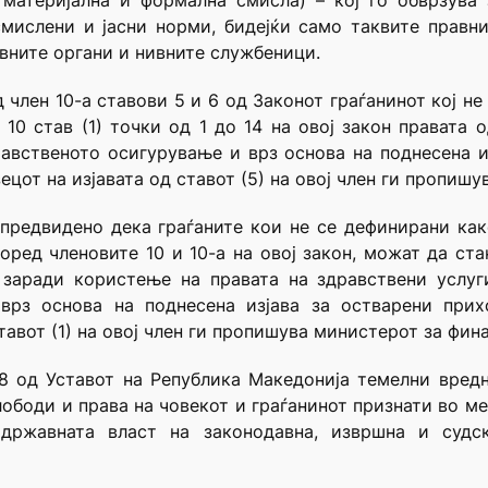
 материјална и формална смисла) – кој го обврзува 
смислени и јасни норми, бидејќи само таквите правн
вните органи и нивните службеници.
 член 10-а ставови 5 и 6 од Законот граѓанинот кој н
10 став (1) точки од 1 до 14 на овој закон правата
равственото осигурување и врз основа на поднесена и
цот на изјавата од ставот (5) на овој член ги пропишу
е предвидено дека граѓаните кои не се дефинирани ка
ред членовите 10 и 10-а на овој закон, можат да ст
заради користење на правата на здравствени услуг
 врз основа на поднесена изјава за остварени при
тавот (1) на овој член ги пропишува министерот за фина
и 8 од Уставот на Република Македонија темелни вре
лободи и права на човекот и граѓанинот признати во м
државната власт на законодавна, извршна и судс