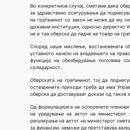
Во конкретниов случај, сметаме дека обв
за здравствено осигурување да поднесува
на граѓанинот со закон не може да му с
државни институции, односно директно Уп
не и таа обврска да падне на товар на гра
Според наше мислење, востановената об
уставното начело на владеењето на право
функција на обезбедување поголема со
солидарност.
Обврската на граѓанинот тој да поднесу
остварените приходи треба да има Управ
обврска да доставуваат докази од таков 
Од формулацијата на оспорените членови 
на уредување на актот на министерот 
регулирање на актот на министерот смет
за финансии, неможе да претставува вали