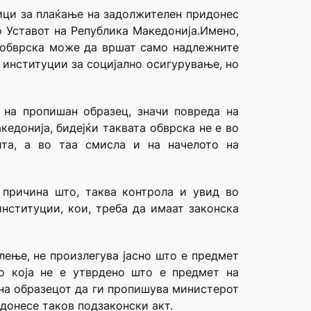
ници за плаќање на задолжителен придонес
о Уставот на Република Македонија.Имено,
а обврска може да вршат само надлежните
 институции за социјално осигурување, но
 на пропишан образец, значи повреда на
едонија, бидејќи таквата обврска не е во
ита, а во таа смисла и на начелото на
д причина што, таква контрола и увид во
нституции, кои, треба да имаат законска
лење, не произлегува јасно што е предмет
о која не е утврдено што е предмет на
на образецот да ги пропишува министерот
донесе таков подзаконски акт.