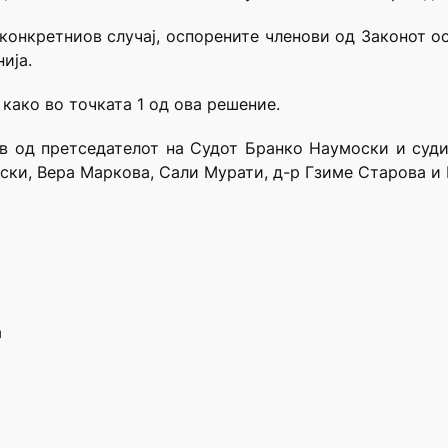
конкретниов случај, оспорените членови од Законот 
ија.
 како во точката 1 од ова решение.
ав од претседателот на Судот Бранко Наумоски и суди
ки, Вера Маркова, Сали Мурати, д-р Гзиме Старова и
а