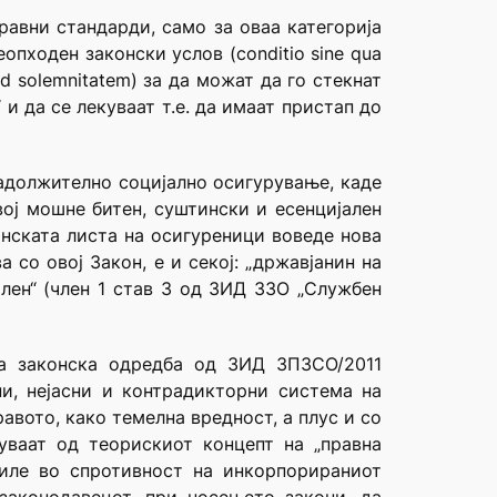
равни стандарди, само за оваа категорија
опходен законски услов (conditio sine qua
d solemnitatem) за да можат да го стекнат
 и да се лекуваат т.е. да имаат пристап до
задолжително социјално осигурување, каде
вој мошне битен, суштински и есенцијален
конската листа на осигуреници воведе нова
 со овој Закон, е и секој: „државјанин на
член“ (член 1 став 3 од ЗИД ЗЗО „Службен
та законска одредба од ЗИД ЗПЗСО/2011
и, нејасни и контрадикторни система на
авото, како темелна вредност, а плус и со
гуваат од теорискиот концепт на „правна
биле во спротивност на инкорпорираниот