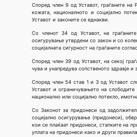
Според член 9 од Уставот, граѓаните на 
кожата, националното и социјално поте
Уставот и законите се еднакви.
Со членот 34 од Уставот, на граѓанит
осигурување утврдени со закон и со колек
социјалната сигурност на граѓаните согла
Според член 39 од Уставот, на секој гра
чува и унапредува сопственото здравје и з
Според член 54 став 1 и 3 од Уставот сл
Уставот и ограничувањето на слободите и
национално или социјално потекло, имотн
Со Законот за придонеси од задолжител
социјално осигурување (придонеси), обвр
кои се плаќаат придонеси, стапките на п
уплата на придонеси како и други правила