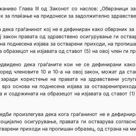
аниво Глава III од Законот со наслов: „Обврзници з
ник за плаќање на придонеси за задолжително здравств
а дека граѓанинот кој не е дефиниран како обврзник за
вој закон правата од здравствено осигурување ги оств
на поднесена изјава за остварени приходи, на пропишан
образецот на изјавата од ставот (5) на овој член ги 
редвидено дека граѓаните кои не се дефинирани как
ред членовите 10 и 10-а на овој закон, можат да ст
заради користење на правата на здравствени услуг
 врз основа на поднесена изјава за остварениприходи
 и содржината на образецот на изјавата од ставот (1)
едби произлегува дека кога граѓанинот не е дефирнир
оцијално осигурување, правата ги остварува согласн
стварени приходи на пропишан образец, од страна на м