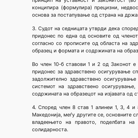
принцип на уставност и законитост (во
конципира (формулира) прецизни, недво
основа за постапување од страна на држа
3. Судот на седницата утврди дека според
придонес по една од основите од членот 
согласно со прописите од областа на зд
образец и формата и содржината на образе
Во член 10-б ставови 1 и 2 од Законот 
придонес за здравствено осигурување спо
задолжително здравствено осигурување 
системот на здравствено осигурување,
содржината на образецот на изјавата од с
4. Според член 8 став 1 алинеи 1, 3, 4 
Македонија, меѓу другите се, основните с
владеењето на правото, поделбата на 
солидарноста.