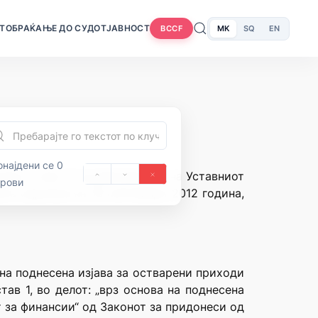
Т
ОБРАЌАЊЕ ДО СУДОТ
ЈАВНОСТ
MK
SQ
EN
BCCF
најдени се 0
нија и член 71 од Деловникот на Уставниот
орови
ата одржана на 18 септември 2012 година,
 на поднесена изјава за остварени приходи
тав 1, во делот: „врз основа на поднесена
т за финансии“ од Законот за придонеси од