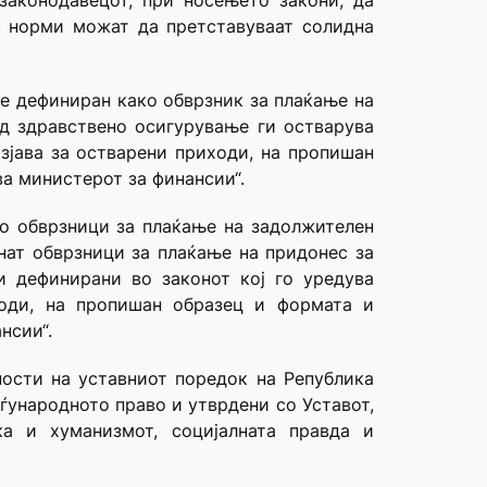
законодавецот, при носењето закони, да
и норми можат да претставуваат солидна
е е дефиниран како обврзник за плаќање на
 од здравствено осигурување ги остварува
зјава за остварени приходи, на пропишан
ва министерот за финансии“.
ко обврзници за плаќање на задолжителен
анат обврзници за плаќање на придонес за
и дефинирани во законот кој го уредува
ходи, на пропишан образец и формата и
нсии“.
дности на уставниот поредок на Република
еѓународното право и утврдени со Уставот,
ка и хуманизмот, социјалната правда и