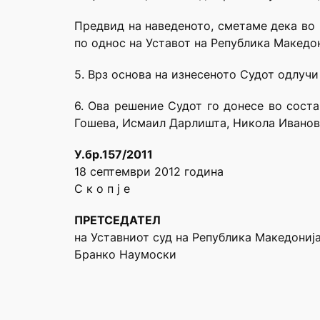
Предвид на наведеното, сметаме дека во 
по однос на Уставот на Република Македон
5. Врз основа на изнесеното Судот одлучи
6. Ова решение Судот го донесе во сост
Гошева, Исмаил Дарлишта, Никола Ивановс
У.бр.157/2011
18 септември 2012 година
С к о п ј е
ПРЕТСЕДАТЕЛ
на Уставниот суд на Република Македониј
Бранко Наумоски