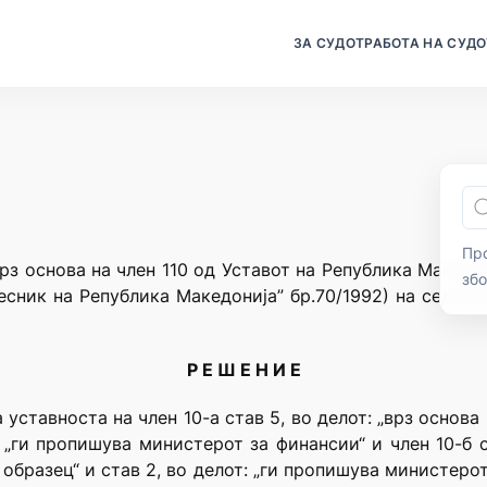
ЗА СУДОТ
РАБОТА НА СУДО
Про
рз основа на член 110 од Уставот на Република Македо
зб
есник на Република Македонија” бр.70/1992) на седниц
Р Е Ш Е Н И Е
уставноста на член 10-а став 5, во делот: „врз основа
 „ги пропишува министерот за финансии“ и член 10-б с
образец“ и став 2, во делот: „ги пропишува министеро