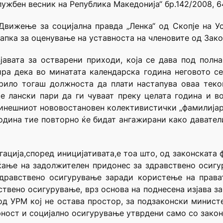
жбен весник на Република Македонија“ бр.142/2008, 64/
 Движење за социјална правда „Ленка“ од Скопје на 
апка за оценување на уставноста на членовите од Закон
јавата за остварени приходи, која се дава под полна
ра дека во минатата календарска година неговото с
рило тогаш должноста да плати настапува оваа теко
те лански пари да ги чуваат преку целата година и в
одинешниот нововостановен колективистички „фамилија
година тие повторно ќе бидат ангажирани како даватели
гација,според иницијативата,е тоа што, од законската ф
ќање на задолжителен придонес за здравствено осиг
дравствено осигурување заради користење на права
вствено осигурување, врз основа на поднесена изјава з
 од УРМ кој не остава простор, за подзаконски минист
рност и социјално осигурување утврдени само со закон