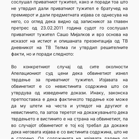
сослушал приватниот тужител, како и поради тоа што
не утврдил дали приватниот тужител е братучед на
премиерот и дали предметната изјава се однесува на
него, со оглед дека видно од записникот за главен
претрес од 23.02.2011 година судот го сослушал
приватниот тужител Сашо Мијалков и врз основа на
исказот на истиот и опишаната презентација од ТВ
дневникот на ТВ Телма ги утврдил решителните
факти, но и поради следното:
Во конкретниот случај од сите околности
Апелациониот суд цени дека обвинетиот изнел
тврдење за приватниот тужител. Изјавата на
обвинетиот е со невистинита содржина што се
утврдува од изведените докази. Инаку, законска
претпоставка е дека фактичкото тврдење кое може
да му штети на честа и угледот на другиот е
невистинито, па затоа теретот на докажувањето дека
тврдењето е вистинито е на страна на обвинетиот, па
во случајот обвинетиот е тој кој требал да докаже
дека неговата изјава е со вистинита содржина, што не
е сторено. Од содржината на изјавата дадена од