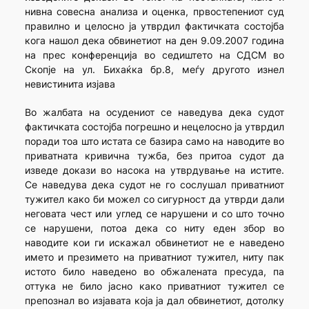
нивна совесна анализа и оценка, првостепениот суд
правилно и целосно ја утврдил фактичката состојба
кога нашол дека обвинетиот на ден 9.09.2007 година
на прес конференција во седиштето на СДСМ во
Скопје на ул. Бихаќка бр.8, меѓу другото изнел
невистинита изјава
Во жалбата на осудениот се наведува дека судот
фактичката состојба погрешно и нецелосно ја утврдил
поради тоа што истата се базира само на наводите во
приватната кривична тужба, без притоа судот да
изведе докази во насока на утврдување на истите.
Се наведува дека судот не го сослушал приватниот
тужител како би можел со сигурност да утврди дали
неговата чест или углед се нарушени и со што точно
се нарушени, потоа дека со ниту еден збор во
наводите кои ги искажал обвинетиот не е наведено
името и презимето на приватниот тужител, ниту пак
истото било наведено во обжалената пресуда, па
оттука не било јасно како приватниот тужител се
препознал во изјавата која ја дал обвинетиот, дотолку