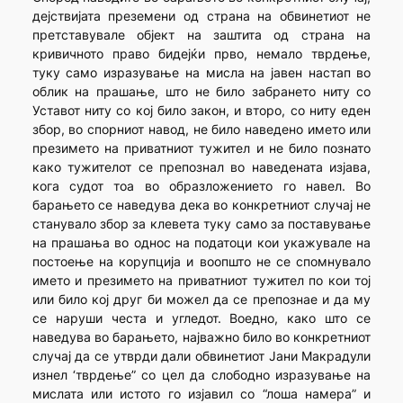
дејствијата преземени од страна на обвинетиот не
претставувале објект на заштита од страна на
кривичното право бидејќи прво, немало тврдење,
туку само изразување на мисла на јавен настап во
облик на прашање, што не било забрането ниту со
Уставот ниту со кој било закон, и второ, со ниту еден
збор, во спорниот навод, не било наведено името или
презимето на приватниот тужител и не било познато
како тужителот се препознал во наведената изјава,
кога судот тоа во образложението го навел. Во
барањето се наведува дека во конкретниот случај не
станувало збор за клевета туку само за поставување
на прашања во однос на податоци кои укажувале на
постоење на корупција и воопшто не се спомнувало
името и презимето на приватниот тужител по кои тој
или било кој друг би можел да се препознае и да му
се наруши честа и угледот. Воедно, како што се
наведува во барањето, најважно било во конкретниот
случај да се утврди дали обвинетиот Јани Макрадули
изнел ‘тврдење” со цел да слободно изразување на
мислата или истото го изјавил со “лоша намера” и