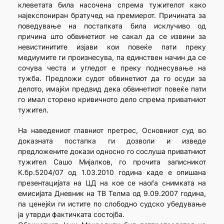
клеветата била насочена спрема тужителот како
најекспониран братучед на премиерот. Причината за
поведување на постапката била исклучиво од
причина што обвинетиот не сакал да се извини за
невистинитите изјави кои повеќе пати преку
медиумите ги произнесува, па единствен начин да се
сочува честа и угледот е преку поднесување на
тужба. Предложи судот обвинетиот да го осуди за
делото, имајќи предвид дека обвинетиот повеќе пати
го имал сторено кривичното дело спрема приватниот
тужител.
На наведениот главниот претрес, Основниот суд во
доказната постапка ги дозволи и изведе
предложените докази односно го сослуша приватниот
тужител Сашо Мијалков, го прочита записникот
К.бр.5204/07 од 1.03.2010 година каде е опишана
презентацијата на ЦД на кое се наоѓа снимката на
емисијата Дневник на ТВ Телма од 9.09.2007 година,
па ценејќи ги истите по слободно судско убедување
ја утврди фактичката состојба.