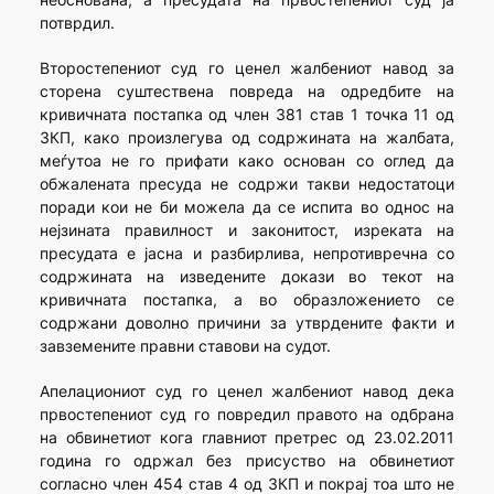
потврдил.
Второстепениот суд го ценел жалбениот навод за
сторена суштествена повреда на одредбите на
кривичната постапка од член 381 став 1 точка 11 од
ЗКП, како произлегува од содржината на жалбата,
меѓутоа не го прифати како основан со оглед да
обжалената пресуда не содржи такви недостатоци
поради кои не би можела да се испита во однос на
нејзината правилност и законитост, изреката на
пресудата е јасна и разбирлива, непротивречна со
содржината на изведените докази во текот на
кривичната постапка, а во образложението се
содржани доволно причини за утврдените факти и
завземените правни ставови на судот.
Апелациониот суд го ценел жалбениот навод дека
првостепениот суд го повредил правото на одбрана
на обвинетиот кога главниот претрес од 23.02.2011
година го одржал без присуство на обвинетиот
согласно член 454 став 4 од ЗКП и покрај тоа што не