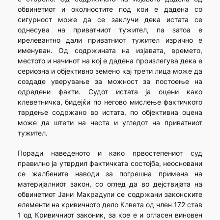
обвинетиот и околностите под кои е дадена со
сигурност може да се заклучи дека истата се
однесува на приватниот тужител, па затоа е
ирелевантно дали приватниот тужител изрично е
именуван. Од содржината на изјавата, времето,
местото и начинот на кој е дадена произлегува дека е
сериозна и објективно земено кај трети лица може да
создаде уверување за можност за постоење на
одредени факти. Судот истата ја оцени како
клеветничка, бидејќи по негово мислење фактичкото
тврдење содржано во истата, по објективна оцена
може да штети на честа и угледот на приватниот
тужител.
Поради наведеното и како првостепениот суд
правилно ја утврдил фактичката состојба, неосновани
се жалбените наводи за погрешна примена на
материјалниот закон, со оглед да во дејствијата на
обвинетиот Јани Макрадули се содржани законските
елементи на кривичното дело Клвета од член 172 став
1 од Кривичниот законик, за кое е и огласен виновен