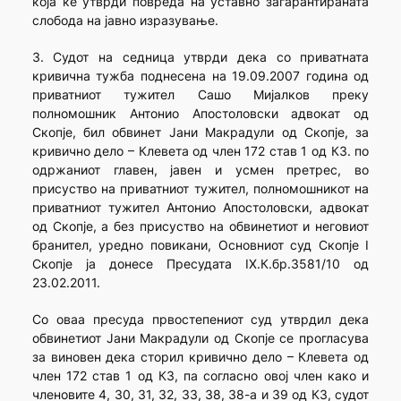
која ќе утврди повреда на уставно загарантираната
слобода на јавно изразување.
3. Судот на седница утврди дека со приватната
кривична тужба поднесена на 19.09.2007 година од
приватниот тужител Сашо Мијалков преку
полномошник Антонио Апостоловски адвокат од
Скопје, бил обвинет Јани Макрадули од Скопје, за
кривично дело – Клевета од член 172 став 1 од КЗ. по
одржаниот главен, јавен и усмен претрес, во
присуство на приватниот тужител, полномошникот на
приватниот тужител Антонио Апостоловски, адвокат
од Скопје, а без присуство на обвинетиот и неговиот
бранител, уредно повикани, Основниот суд Скопје I
Скопје ја донесе Пресудата IX.К.бр.3581/10 од
23.02.2011.
Со оваа пресуда првостепениот суд утврдил дека
обвинетиот Јани Макрадули од Скопје се прогласува
за виновен дека сторил кривично дело – Клевета од
член 172 став 1 од КЗ, па согласно овој член како и
членовите 4, 30, 31, 32, 33, 38, 38-а и 39 од КЗ, судот