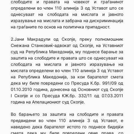
слободите и правата на човекот и граѓанинот
определени во член 110 алинеја 3 од Уставот што се
однесуваат на слободата на мислата и јавното
изразување на мислата и забрана на дискриминација
на граѓаните по основ на политичка припадност.
2.Јани Макрадули од Скопје, преку полномошник
Снежана Станковиќ-адвокат од Скопје, на Уставниот
суд на Република Македонија, му поднесе барање за
заштита на слободите и правата што се однесуваат на
слободата на мислата и јавното изразување на
мислата определени во член 110 алинеја 3 од Уставот
на Република Македонија, за кои барателот смета
дека му биле повредени со Пресуда К.бр. 991/09 од
01.10.2010 година, донесена од Основниот суд Скопје
I Скопје и со Пресуда КЖ.бр. 332/11 од 07.03.2011
година на Апелациониот суд Скопје.
Во барањето за заштита на слободите и правата
предвидени во член 110 алинеја 3 од Уставот, е
наведено дека барателот истото го поднесе бидејќи
смета дека му биле повредени овие права, со