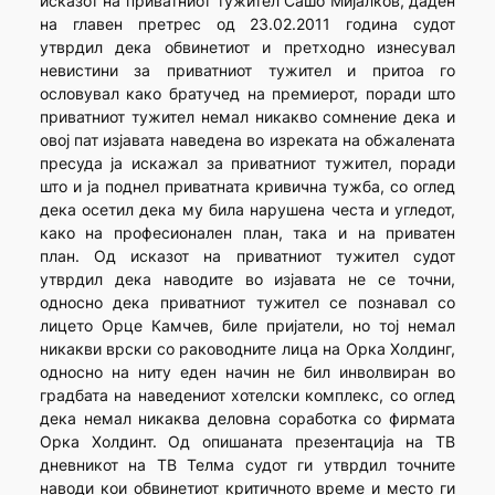
исказот на приватниот тужител Сашо Мијалков, даден
на главен претрес од 23.02.2011 година судот
утврдил дека обвинетиот и претходно изнесувал
невистини за приватниот тужител и притоа го
ословувал како братучед на премиерот, поради што
приватниот тужител немал никакво сомнение дека и
овој пат изјавата наведена во изреката на обжалената
пресуда ја искажал за приватниот тужител, поради
што и ја поднел приватната кривична тужба, со оглед
дека осетил дека му била нарушена честа и угледот,
како на професионален план, така и на приватен
план. Од исказот на приватниот тужител судот
утврдил дека наводите во изјавата не се точни,
односно дека приватниот тужител се познавал со
лицето Орце Камчев, биле пријатели, но тој немал
никакви врски со раководните лица на Орка Холдинг,
односно на ниту еден начин не бил инволвиран во
градбата на наведениот хотелски комплекс, со оглед
дека немал никаква деловна соработка со фирмата
Орка Холдинт. Од опишаната презентација на ТВ
дневникот на ТВ Телма судот ги утврдил точните
наводи кои обвинетиот критичното време и место ги