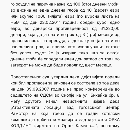
го осудил на парична казна од 100 (сто) дневни глоби,
во висина на една дневна глоба од 10 (десет) евра
или вкупно 1000 (илјата) евра (по курсна листа на
НБМ, од ден 23.02.2011 година, среден курс, едно
евро, во денарска противвредност од 61.220,00
денари, која да ја плати во рок од 3 (три) месеци од
правосилноста на пресуда, а доколку не ја плати во
наведениот рок, а присилното извршување остане
без успех, судот ќе ја изврши така што за секоја
дневна глоба ќе определи еден ден затвор со тоа што
затворот не може да биде подолг од шест месеци.
Првостепениот суд утврдил дека дејствијата поради
кои бил прогласен за виновен се состоеле во тоа дека
на ден 09.09.2007 година на прес конференција во
седиштето на СДСМ во Скопје на ул. Бихаќка бр. 8
меѓу другото изнел невистинита изјава дека
„Атрактивната локација зад трговскиот центар
Рамстор на која треба да се гради хотелски
комплекс ја добила компанијата зад која стои ОРКА
ХОЛДИНГ фирмата на Орце Камчев….“, понатаму