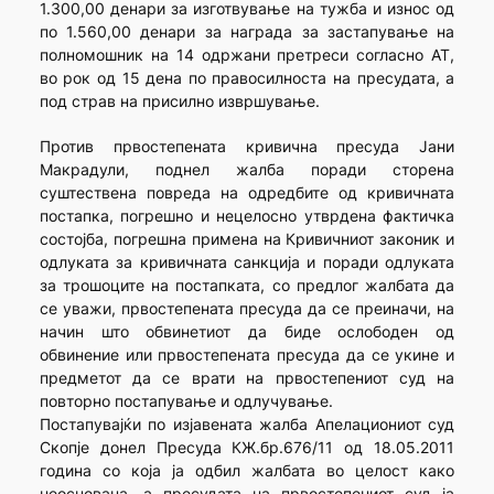
1.300,00 денари за изготвување на тужба и износ од
по 1.560,00 денари за награда за застапување на
полномошник на 14 одржани претреси согласно АТ,
во рок од 15 дена по правосилноста на пресудата, а
под страв на присилно извршување.
Против првостепената кривична пресуда Јани
Макрадули, поднел жалба поради сторена
суштествена повреда на одредбите од кривичната
постапка, погрешно и нецелосно утврдена фактичка
состојба, погрешна примена на Кривичниот законик и
одлуката за кривичната санкција и поради одлуката
за трошоците на постапката, со предлог жалбата да
се уважи, првостепената пресуда да се преиначи, на
начин што обвинетиот да биде ослободен од
обвинение или првостепената пресуда да се укине и
предметот да се врати на првостепениот суд на
повторно постапување и одлучување.
Постапувајќи по изјавената жалба Апелациониот суд
Скопје донел Пресуда КЖ.бр.676/11 од 18.05.2011
година со која ја одбил жалбата во целост како
неоснована, а пресудата на првостепениот суд ја