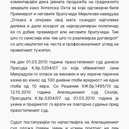
коментирајќи дека јавната продажба на градежното
земјиште како Хотелска Окта за која одговорни биле
Премиерот и неговите братучеди Мијалкови наведува
„Откако е откриен овој мега скандал најголема
дилема е дали оскарот за најкорумпиран политичар
ќе го добие премиерот или неговите братучеди. Тие
што го смислија или тие што го реализираа договорот“
со што наштетил на честа и професионалниот углед на
приватниот тужител.
На ден 01.03.2010 година првостепениот суд донесе
Пресуда К.бр.5204/07 со која обвинетиот Јани
Макрадули го огласи за виновен и му изрече парична
казна во износ од 100 дневни глоби вредност на една
глоба од 10 евра. Со Решение КЖ.бр.1495/10 од
12.10.2010 година Апелациониот суд Скопје,
Пресудата К.бр.5204/07 од 01.03.2010 година ја
укина и предметот го врати на повторно судење пред
првостепениот суд.
Судот постапувајќи по напаствијата на Апелациониот
суд одржа главен, јавен и усмен претрес на ден