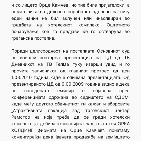
и со лицето Орце Камчев, но тие биле пријателски, а
немал никаква деловна соработка односно на ниту
еден начин не бил вклучен или инволвиран во
градбата на хотелскиот комплекс. Оштетното
побарување кое го предјави ќе го остварува во
граѓанска постапка.
Поради целисходност на постапката Основниот суд
не изврши повторна презентација на ЦД од ТВ
Дневникот на ТВ Телма туку изврши увид и го
прочита записникот од главниот претрес од ден
1.03.2010 година каде е опишана презентацијата. Од
презентираното ЦД од 9.09.2009 година видно е дека
во наведената емисија е објавена прес
конференцијата одржана во седиштето на СДСМ,
каде меѓу другото обвинетиот ги кажал и зборовите
„Атрактивната локација зад трговскиот центар
Рамстор на која треба да се гради хотелски
комплекс ја добила компанијата зад која стои ОРКА
ХОЛДИНГ фирмата на Орце Камчев“, понатаму
коментирајќи дека јавната продажба на земјиштето