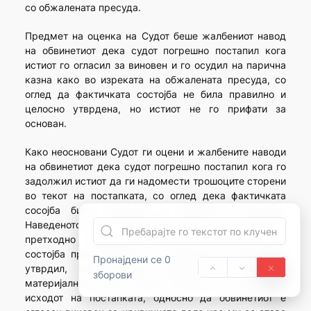
со обжалената пресуда.
Предмет на оценка на Судот беше жалбениот навод
на обвинетиот дека судот погрешно постапил кога
истиот го огласил за виновен и го осудил на парична
казна како во изреката на обжалената пресуда, со
оглед да фактичката состојба не била правилно и
целосно утврдена, но истиот не го прифати за
основан.
Како неосновани Судот ги оцени и жалбените наводи
на обвинетиот дека судот погрешно постапил кога го
задолжил истиот да ги надомести трошоците сторени
во текот на постапката, со оглед дека фактичката
сосојба била погрешно и нецелосно утврдена.
Наведеното од причина што имајќи го во предвид
претходно наведеното, односно да фактичката
состојба првостепениот суд правилно и целосно ја
Пронајдени се 0
утврдил, како и дека правилно го применил
зборови
материјалното право, притоа имајќи го во предвид и
исходот на постапката, односно да обвинетиот е