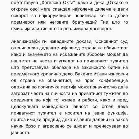
претставува „Хотелска Окта“, како и дека „Откако е
откриен овој мега скандал најголема дилема е дали
оскарот за најкорумпиран политичар ќе го добие
премиерот или неговите братучеди? Тие што го
смислија или тие што го реализираа договорот.
Анализирајќи ги изведените докази, Основниот суд
оценил дека дадените изјави од страна на обвинетиот
како и значењето на искажаните зборови можат да
наштетат на честа и угледот на приватниот тужител
што претставува обележје на законското битие на
предметното кривично дело. Ваквите изјави изнесени
од страна на обвинетиот, на прес конференција
одржана во политичка партија можат значително да ја
загрозат честа на личноста на приватниот тужител во
средината во која тој живее и работи, како и пред
целокупната македонска јавност со оглед дека
приватниот тужител е носител на јавна функција,
притоа имајќи предвид дека изјавите дадени на ваков
начин брзо и агресивно се шират и пренесуваат во
јавноста.