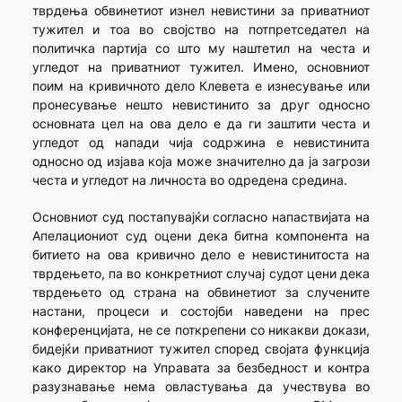
тврдења обвинетиот изнел невистини за приватниот
тужител и тоа во својство на потпретседател на
политичка партија со што му наштетил на честа и
угледот на приватниот тужител. Имено, основниот
поим на кривичното дело Клевета е изнесување или
пронесување нешто невистинито за друг односно
основната цел на ова дело е да ги заштити честа и
угледот од напади чија содржина е невистинита
односно од изјава која може значително да ја загрози
честа и угледот на личноста во одредена средина.
Основниот суд постапувајќи согласно напаствијата на
Апелациониот суд оцени дека битна компонента на
битието на ова кривично дело е невистинитоста на
тврдењето, па во конкретниот случај судот цени дека
тврдењето од страна на обвинетиот за случените
настани, процеси и состојби наведени на прес
конференцијата, не се поткрепени со никакви докази,
бидејќи приватниот тужител според својата функција
како директор на Управата за безбедност и контра
разузнавање нема овластувања да учествува во