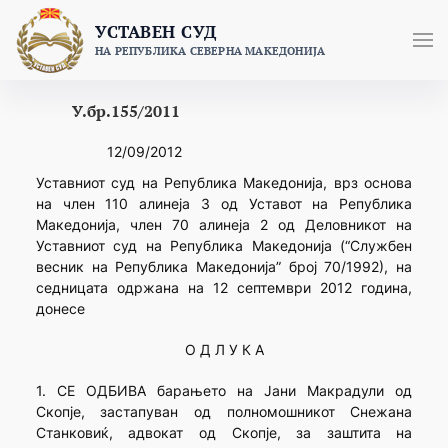
Skip
УСТАВЕН СУД
to
НА РЕПУБЛИКА СЕВЕРНА МАКЕДОНИЈА
content
У.бр.155/2011
12/09/2012
Уставниот суд на Република Македонија, врз основа
на член 110 алинеја 3 од Уставот на Република
Македoнија, член 70 алинеја 2 од Деловникот на
Уставниот суд на Република Македонија (“Службен
весник на Република Македонија” број 70/1992), на
седницата одржана на 12 септември 2012 година,
донесе
О Д Л У К А
1. СЕ ОДБИВА барањето на Јани Макрадули од
Скопје, застапуван од полномошникот Снежана
Станковиќ, адвокат од Скопје, за заштита на