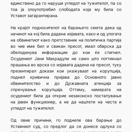
единствено да го наруши угледот на тужителот, па со
тоа ја злоупотребил слободата која му била со
Уставот загарантирана.
На крајот подносителот на барањето смета дека од
начинот на кој била дадена изјавата, како и од улогата
на обвинетиот како претставник на политичка партија
во чие име бил и свикан пресот, имал обврска да
обелоденува информации до кои ќе стигнел.
Осудениот Јани Макрадули не само што поттикнал
прашања во врска со изјавата дадена на пресот, туку
презентирал докази кои укажуваат на корупција,
поднел кривична пријава до Основното јавно
обвинителство и до Државната агенција за
спречување корупција. Оттаму, намерата на
осудениот била да открие незаконско постапување
на јавен функционер, а не да наштети на честа и
угледот на тужителот.
Од овие причини, го поднеле ова барање до
Уставниот суд, со предлог да се донесе одлука со