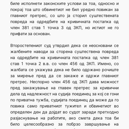
биле исполнети законските услови за тоа, односно и
покрај тоа што обвинетиот не бил уредно повикан за
главниот претрес, со што ја сторил суштествената
повреда на одредбите на кривичната постапка од
член 381 став 1 точка 3 од ЗКП, но истиот не го
прифати за основан.
Второстепениот суд утврдил дека се неосновани се
жалбените наводи за сторена суштествена повреда
на одредбите на кривичната постапка од член 381
став 1 точка 2 в.в. со член 456 од ЗКП. Имено, со
жалбата се укажува дека не било одржано рочиште
за мирење пред да се закаже и одржи главниот
претрес. Неспорно член 456 од ЗКП дава можност
пред закажување на главен претрес за кривични
дела од надлежност на судија поединец за кој се гони
по приватна тужба, судијата поединец да може да го
повика само приватниот тужител и обвинетиот во
определен ден да дојдат во судот заради претходно
разјаснување на работите, ако смета дека тоа би
било целесообразно за побрзо завршување на