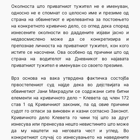
Околноста што приватниот тужител не е именуван,
односно не е спомнат со целосно име и презиме од
страна на обвинетиот е ирелевантна за постоењето
на конкретното кривично дело, со оглед дека според
изнесените околности во даддените изјави јасно и
недвосмислено може да се конкретизира и
препознае личноста на приватниот тужител, кон кого
истите се насочени. Ова особено од причини што од
страна на водителот на Дневникот во најавата
приватниот тужител е именуван со своето презиме.
Врз основа на вака утврдена фактичка состојба
првостепениот суд најде дека во дејствијата на
обвинетиот Јани Макрадули се содржани сите битни
елементи на кривичното дело – Клевета од член 172
став 1 од Кривичниот законик, па од овие причини
судот го огласи за виновен и казни согласно Законот.
Кривичното дело Клевета го чини тој што за друг
изнесува или пренесува нешто невистинито што може
да му наштети на неговата чест и углед. Во
конкретниот случај со изнесувањето на наведените