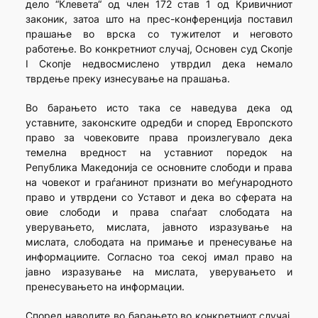
дело “Клевета“ од член 172 став 1 од Кривичниот
законик, затоа што на прес-конференција поставил
прашање во врска со тужителот и неговото
работење. Во конкретниот случај, Основен суд Скопје
I Скопје недвосмислено утврдил дека немало
тврдење преку изнесување на прашања.
Во барањето исто така се наведува дека од
уставните, законските одредби и според Европското
право за човековите права произлегувало дека
темелна вредност на уставниот поредок на
Република Македонија се основните слободи и права
на човекот и граѓанинот признати во меѓународното
право и утврдени со Уставот и дека во сферата на
овие слободи и права спаѓаат слободата на
уверувањето, мислата, јавното изразување на
мислата, слободата на примање и пренесување на
информациите. Согласно тоа секој имал право на
јавно изразување на мислата, уверувањето и
пренесувањето на информации.
Според наводите во барањето во конкретниот случај,