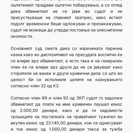
оштетениот предјави оштетно побарување, а со оглед
дека обвинетиот не се јави во судот и не
присуствуваше на главниот претрес, иако истиот
подолг временски беше одложуван и презакажуван,
судот не можеше да утврди постоење на олеснителни
околности.
Основниот суд смета дека со изречената парична
казна како во диспозитивот на пресудата воспитно ќе
се влијае врз обвинетиот, а исто така и на генерален
план ќе се влијае врз други да не се јавуваат како
сторители на вакви и други кривични дела со што во
целост би се исполниле целите на казнувањето
согласно член 32 од КЗ.
Согласно член 89 и член 92 од ЗКП судот го задолжи
обвинетиот да плати на име кривичен паушал износ
од 2.000,00 денари, како и да ги надомести
трошоците на постапката на приватниот тужител во
вкупен износ од 23.140,00 денари, кои се однесуваат
и тоа износ од 1.000,00 денари такса за тужба