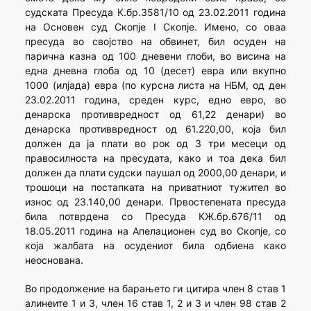
судската Пресуда К.бр.3581/10 од 23.02.2011 година
на Основен суд Скопје I Скопје. Имено, со оваа
пресуда во својство на обвинет, бил осуден на
парична казна од 100 дневени глоби, во висина на
една дневна глоба од 10 (десет) евра или вкупно
1000 (илјада) евра (по курсна листа на НБМ, од ден
23.02.2011 година, среден курс, едно евро, во
денарска противвредност од 61,22 денари) во
денарска противвредност од 61.220,00, која бил
должен да ја плати во рок од 3 три месеци од
правосилноста на пресудата, како и тоа дека бил
должен да плати судски паушал од 2000,00 денари, и
трошоци на постапката на приватниот тужител во
износ од 23.140,00 денари. Првостепената пресуда
била потврдена со Пресуда КЖ.бр.676/11 од
18.05.2011 година на Апелационен суд во Скопје, со
која жалбата на осудениот била одбиена како
неоснована.
Во продолжение на барањето ги цитира член 8 став 1
алинеите 1 и 3, член 16 став 1, 2 и 3 и член 98 став 2