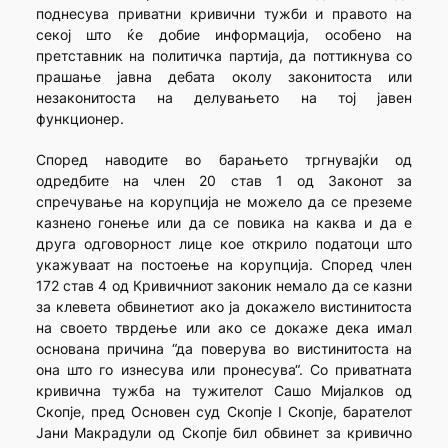
поднесува приватни кривични тужби и правото на
секој што ќе добие информација, особено на
претставник на политичка партија, да поттикнува со
прашање јавна дебата околу законитоста или
незаконитоста на делувањето на тој јавен
функционер.
Според наводите во барањето тргнувајќи од
одредбите на член 20 став 1 од Законот за
спречување на корупција не можело да се преземе
казнено гонење или да се повика на каква и да е
друга одговорност лице кое открило податоци што
укажуваат на постоење на корупција. Според член
172 став 4 од Кривичниот законик немало да се казни
за клевета обвинетиот ако ја докажело вистинитоста
на своето тврдење или ако се докаже дека имал
основана причина “да поверува во вистинитоста на
она што го изнесува или пронесува“. Со приватната
кривична тужба на тужителот Сашо Мијалков од
Скопје, пред Основен суд Скопје I Скопје, барателот
Јани Макрадули од Скопје бил обвинет за кривично