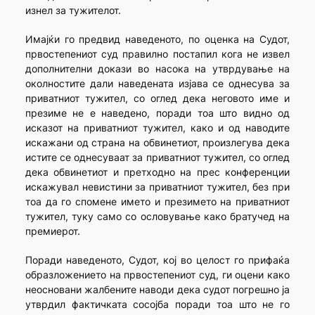
изнел за тужителот.
Имајќи го предвид наведеното, по оценка на Судот,
првостепениот суд правилно постапил кога не извел
дополнителни докази во насока на утврдување на
околностите дали наведената изјава се однесува за
приватниот тужител, со оглед дека неговото име и
презиме не е наведено, поради тоа што видно од
исказот на приватниот тужител, како и од наводите
искажани од страна на обвинетиот, произлегува дека
истите се однесуваат за приватниот тужител, со оглед
дека обвинетиот и претходно на прес конференции
искажувал невистини за приватниот тужител, без при
тоа да го спомене името и презимето на приватниот
тужител, туку само со ословување како братучед на
премиерот.
Поради наведеното, Судот, кој во целост го прифаќа
образложението на првостепениот суд, ги оцени како
неосновани жалбените наводи дека судот погрешно ја
утврдил фактичката сосојба поради тоа што не го