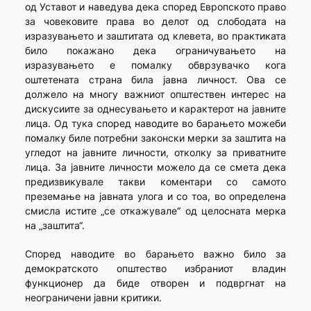
од Уставот и наведува дека според Европското право
за човековите права во делот од слободата на
изразувањето и заштитата од клевета, во практиката
било покажано дека ограничувањето на
изразувањето е помалку обврзувачко кога
оштетената страна била јавна личност. Ова се
должело на многу важниот општествен интерес на
дискусиите за однесувањето и карактерот на јавните
лица. Од тука според наводите во барањето можеби
помалку биле потребни законски мерки за заштита на
угледот на јавните личности, отколку за приватните
лица. За јавните личности можело да се смета дека
предизвикувале такви коментари со самото
преземање на јавната улога и со тоа, во определена
смисла истите „се откажувале“ од целосната мерка
на „заштита“.
Според наводите во барањето важно било за
демократското општество избраниот владин
функционер да биде отворен и подвргнат на
неограничени јавни критики.