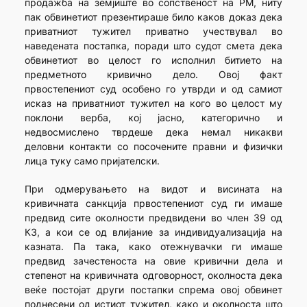
продажба на земјиште во сопственост на РМ, ниту
пак обвинетиот презентираше било каков доказ дека
приватниот тужител приватно учествувал во
наведената постапка, поради што судот смета дека
обвинетиот во целост го исполнил битието на
предметното кривично дело. Овој факт
првостепениот суд особено го утврди и од самиот
исказ на приватниот тужител на кого во целост му
поклони верба, кој јасно, категорично и
недвосмислено тврдеше дека немал никакви
деловни контакти со посочените правни и физички
лица туку само пријателски.
При одмерувањето на видот и висината на
кривичната санкција првостепениот суд ги имаше
предвид сите околности предвидени во член 39 од
КЗ, а кои се од влијание за индивидуализација на
казната. Па така, како отежнувачки ги имаше
предвид зачестеноста на овие кривични дела и
степенот на кривичната одговорност, околноста дека
веќе постојат други постапки спрема овој обвинет
поднесени од истиот тужител, како и околноста што