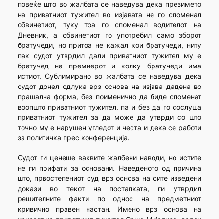
повеќе што во жалбата се наведува дека презимето
на приватниот тужител во изјавата не го споменал
обвинетиот, туку тоа го споменал водителот на
Дневник, а обвинетиот го употребил само зборот
братучеди, но притоа не кажал кои братучеди, ниту
пак судот утврдил дали приватниот тужител му е
братучед на премиерот и колку братучеди има
истиот. Сублимирано во жалбата се наведува дека
судот донел одлука врз основа на изјава дадена во
прашална форма, без поименично да биде споменат
воопшто приватниот тужител, па и без да го сослуша
приватниот тужител за да може да утврди со што
точно му е нарушен угледот и честа и дека се работи
за политичка прес конференција.
Судот ги ценеше ваквите жалбени наводи, но истите
не ги прифати за основани. Наведеното од причина
што, првостепениот суд врз основа на сите изведени
докази во текот на постапката, ги утврдил
решителните факти по однос на предметниот
кривично правен настан. Имено врз основа на