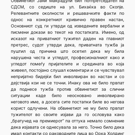
Обвинетиот Јани Макрадули бил потпретседател на
СДСМ, со седиште на ул. Бихаќка во Скопје.
Релевантните околности и решавачките факти по
однос на конкретниот кривично правен настан,
Основниот суд ги утврди од изведените вербални и
писмени докази во текот на постапката. Имено, од
исказот на приватниот тужител даден на главниот
претрес, судот утврди дека, приватната тужба ја
пуштил од причина што осетил дека му била
нарушена честа и угледот, професионалниот како и
угледот помеѓу пријателите и средината во која
живеел, постојано слушал коментари и се чувствувал
непријатно бидејќи бил инволвиран во настан и со
дејствија кои не се точни. Инаку ова не било првпат
да поднесе тужба против обвинетиот за слични
ситуации каде било неосновано инволвирано
неговото име, а досега сите постапки биле во негова
корист одлучени. На обвинетиот не му било првпат
тужителот во своите изјави да го ословува како
„братучед на премиерот“ па оттука немало сомнение
дека изјавата се однесувала за него. Точно било дека
имал контакти со раководните лица во Орка Холдинг