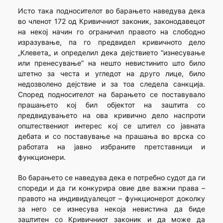
Исто така подносителот во барањето наведува дека
во членот 172 од Кривичниот законик, законодавецот
на некој начин го ограничил правото на слободно
изразување, па го предвидел кривичното дело
„Клевета„ и определил дека дејствието “изнесување
или пренесување” на нешто невистинито што било
штетно за честа и угледот на друго лице, било
недозволено дејствие и за тоа следела санкција.
Според подносителот на барањето се поставувало
прашањето кој бил објектот на заштита со
предвидувањето на ова кривично дело наспроти
општествениот интерес кој се штител со јавната
дебата и со поставување на прашања во врска со
работата на јавно избраните претставници и
функционери.
Во барањето се наведува дека е потребно судот да ги
спореди и да ги конкурира овие две важни права –
правото на индивидуалецот – функционерот доколку
за него се изнесува некоја невистина да биде
заштитен со Кривичниот законик и да може да