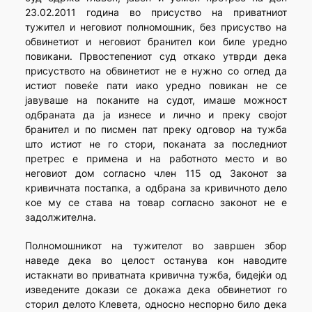
23.02.2011 година во присуство на приватниот
тужител и неговиот полномошник, без присуство на
обвинетиот и неговиот бранител кои биле уредно
повикани. Првостепениот суд откако утврди дека
присуството на обвинетиот не е нужно со оглед да
истиот повеќе пати иако уредно повикан не се
јавуваше на поканите на судот, имаше можност
одбраната да ја изнесе и лично и преку својот
бранител и по писмен пат преку одговор на тужба
што истиот не го стори, поканата за последниот
претрес е примена и на работното место и во
неговиот дом согласно член 115 од Законот за
кривичната постапка, а одбрана за кривичното дело
кое му се става на товар согласно законот не е
задолжителна.
Полномошникот на тужителот во завршен збор
наведе дека во целост останува кон наводите
истакнати во приватната кривична тужба, бидејќи од
изведените докази се докажа дека обвинетиот го
сторил делото Клевета, односно неспорно било дека