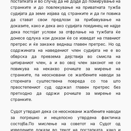
постапката и во случај да не дојде до помирување на
странките и до повлекување на приватната тужба
судијата да земе изјава од странките и да ги повика
да стават свои предлози за прибавување на
доказите, како и дека ако судијата поединец не најде
дека постојат услови за отфрлање на тужбата ќе
донесе одлука кои докази ќе се изведат на главниот
претрес и ќе закаже веднаш главен претрес. Но од
содржината на наведениот член судијата не е во
обврска да превзема дејствија во смисла на
цитираниот член, а и во овој член законот не се
повикува на некакво рочиште за мирење на
странките, па неосновани се жалбените наводи за
сторената суштествена повреда со тоа што
првостепениот суд одржал главен претрес без
претходно да одржи рочиште за мирење на
странките.
Судот утврдил дека се неосновани жалбените наводи
за погрешно и нецелосно утврдена фактичка
состојба.По мислење на советот на Судот од
изведените докази во текот на постапката, како и