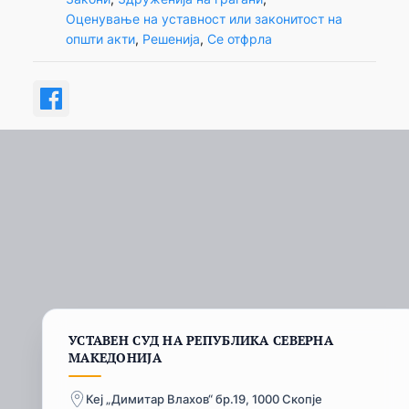
Оценување на уставност или законитост на
општи акти
, 
Решенија
, 
Се отфрла
УСТАВЕН СУД НА РЕПУБЛИКА СЕВЕРНА
МАКЕДОНИЈА
Кеј „Димитар Влахов“ бр.19, 1000 Скопје