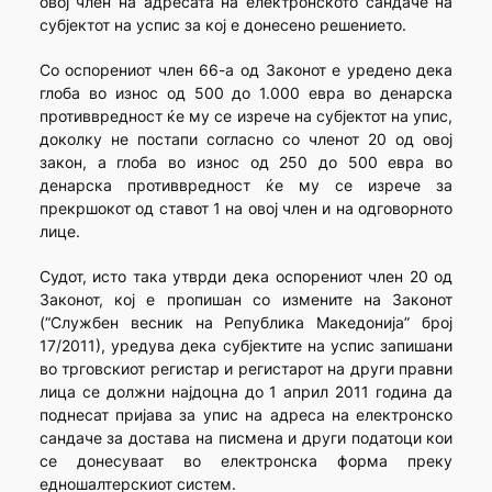
овој член на адресата на електронското сандаче на
субјектот на успис за кој е донесено решението.
Со оспорениот член 66-а од Законот е уредено дека
глоба во износ од 500 до 1.000 евра во денарска
противвредност ќе му се изрече на субјектот на упис,
доколку не постапи согласно со членот 20 од овој
закон, а глоба во износ од 250 до 500 евра во
денарска противвредност ќе му се изрече за
прекршокот од ставот 1 на овој член и на одговорното
лице.
Судот, исто така утврди дека оспорениот член 20 од
Законот, кој е пропишан со измените на Законот
(“Службен весник на Република Македонија” број
17/2011), уредува дека субјектите на успис запишани
во трговскиот регистар и регистарот на други правни
лица се должни најдоцна до 1 април 2011 година да
поднесат пријава за упис на адреса на електронско
сандаче за достава на писмена и други податоци кои
се донесуваат во електронска форма преку
едношалтерскиот систем.