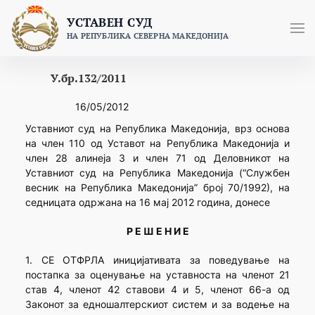
Skip
УСТАВЕН СУД
to
НА РЕПУБЛИКА СЕВЕРНА МАКЕДОНИЈА
content
У.бр.132/2011
16/05/2012
Уставниот суд на Република Македонија, врз основа
на член 110 од Уставот на Република Македонија и
член 28 алинеја 3 и член 71 од Деловникот на
Уставниот суд на Република Македонија (“Службен
весник на Република Македонија” број 70/1992), на
седницата одржана на 16 мај 2012 година, донесе
Р Е Ш Е Н И Е
1. СЕ ОТФРЛА иницијативата за поведување на
постапка за оценување на уставноста на членот 21
став 4, членот 42 ставови 4 и 5, членот 66-а од
Законот за едношалтерскиот систем и за водење на