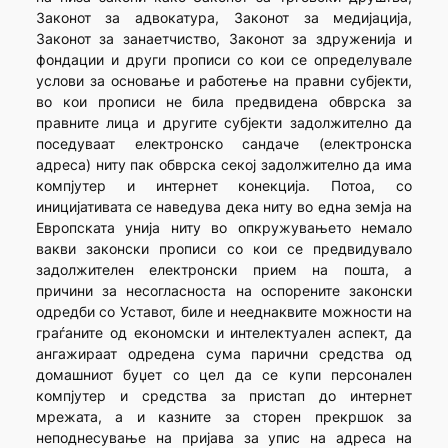
Законот за адвокатура, Законот за медијација,
Законот за занаетчиство, Законот за здруженија и
фондации и други прописи со кои се определувале
услови за основање и работење на правни субјекти,
во кои прописи не била предвидена обврска за
правните лица и другите субјекти задолжително да
поседуваат електронско сандаче (електронска
адреса) ниту пак обврска секој задолжително да има
компјутер и интернет конекција. Потоа, со
иницијативата се наведува дека ниту во една земја на
Европската унија ниту во опкружувањето немало
вакви законски прописи со кои се предвидувало
задолжителен електронски прием на пошта, а
причини за несогласноста на оспорените законски
одредби со Уставот, биле и нееднаквите можности на
граѓаните од економски и интелектуален аспект, да
ангажираат одредена сума парични средства од
домашниот буџет со цел да се купи персонален
компјутер и средства за пристап до интернет
мрежата, а и казните за сторен прекршок за
неподнесување на пријава за упис на адреса на