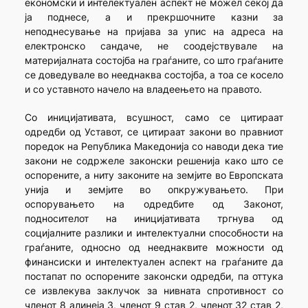
економски и интелектуален аспект не можел секој да
ја поднесе, а и прекршочните казни за
неподнесување на пријава за упис на адреса на
електронско сандаче, не соодејствувале на
материјалната состојба на граѓаните, со што граѓаните
се доведувале во нееднаква состојба, а тоа се косело
и со уставното начело на владеењето на правото.
Со иницијативата, всушност, само се цитираат
одредби од Уставот, се цитираат закони во правниот
поредок на Република Македонија со наводи дека тие
закони не содржеле законски решенија како што се
оспорените, а ниту законите на земјите во Европската
унија и земјите во опкружувањето. При
оспорувањето на одредбите од Законот,
подносителот на иницијативата тргнува од
социјалните разлики и интелектуални способности на
граѓаните, односно од нееднаквите можности од
финансиски и интелектуален аспект на граѓаните да
постапат по оспорените законски одредби, па оттука
се извлекува заклучок за нивната спротивност со
членот 8 алинеја 3, членот 9 став 2, членот 32 став 2,