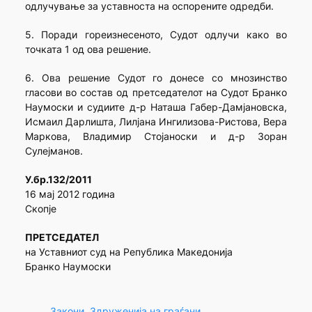
одлучување за уставноста на оспорените одредби.
5. Поради гореизнесеното, Судот одлучи како во
точката 1 од ова решение.
6. Ова решение Судот го донесе со мнозинство
гласови во состав од претседателот на Судот Бранко
Наумоски и судиите д-р Наташа Габер-Дамјановска,
Исмаил Дарлишта, Лилјана Ингилизова-Ристова, Вера
Маркова, Владимир Стојаноски и д-р Зоран
Сулејманов.
У.бр.132/2011
16 мај 2012 година
Скопје
ПРЕТСЕДАТЕЛ
на Уставниот суд на Република Македонија
Бранко Наумоски
Закони
, 
Здруженија на граѓани
, 