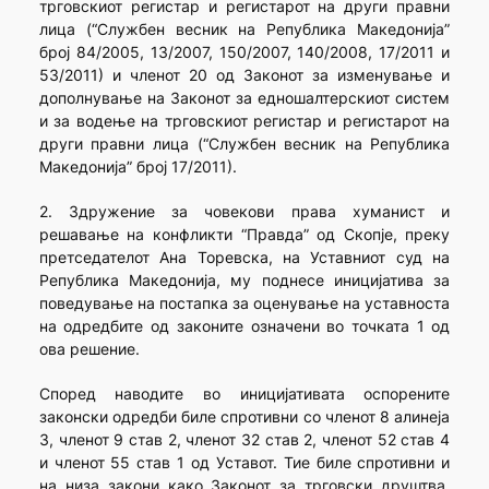
трговскиот регистар и регистарот на други правни
лица (“Службен весник на Република Македонија”
број 84/2005, 13/2007, 150/2007, 140/2008, 17/2011 и
53/2011) и членот 20 од Законот за изменување и
дополнување на Законот за едношалтерскиот систем
и за водење на трговскиот регистар и регистарот на
други правни лица (“Службен весник на Република
Македонија” број 17/2011).
2. Здружение за човекови права хуманист и
решавање на конфликти “Правда” од Скопје, преку
претседателот Ана Торевска, на Уставниот суд на
Република Македонија, му поднесе иницијатива за
поведување на постапка за оценување на уставноста
на одредбите од законите означени во точката 1 од
ова решение.
Според наводите во иницијативата оспорените
законски одредби биле спротивни со членот 8 алинеја
3, членот 9 став 2, членот 32 став 2, членот 52 став 4
и членот 55 став 1 од Уставот. Тие биле спротивни и
на низа закони како Законот за трговски друштва,