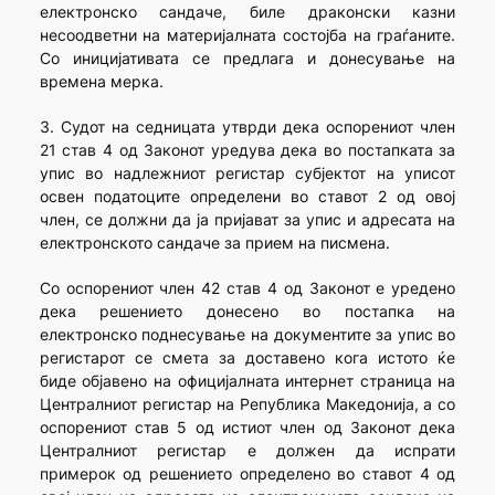
електронско сандаче, биле драконски казни
несоодветни на материјалната состојба на граѓаните.
Со иницијативата се предлага и донесување на
времена мерка.
3. Судот на седницата утврди дека оспорениот член
21 став 4 од Законот уредува дека во постапката за
упис во надлежниот регистар субјектот на уписот
освен податоците определени во ставот 2 од овој
член, се должни да ја пријават за упис и адресата на
електронското сандаче за прием на писмена.
Со оспорениот член 42 став 4 од Законот е уредено
дека решението донесено во постапка на
електронско поднесување на документите за упис во
регистарот се смета за доставено кога истото ќе
биде објавено на официјалната интернет страница на
Централниот регистар на Република Македонија, а со
оспорениот став 5 од истиот член од Законот дека
Централниот регистар е должен да испрати
примерок од решението определено во ставот 4 од