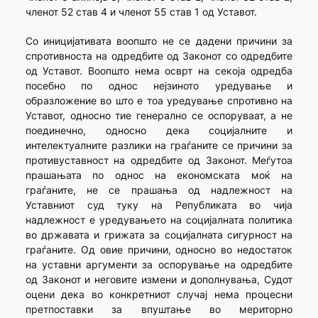
членот 52 став 4 и членот 55 став 1 од Уставот.
Со иницијативата воопшто не се дадени причини за
спротивноста на одредбите од Законот со одредбите
од Уставот. Воопшто нема осврт на секоја одредба
посебно по однос нејзиното уредување и
образложение во што е тоа уредување спротивно на
Уставот, односно тие генерално се оспоруваат, а не
поединечно, односно дека социјалните и
интелектуалните разлики на граѓаните се причини за
противуставност на одредбите од Законот. Меѓутоа
прашањата по однос на економската моќ на
граѓаните, не се прашања од надлежност на
Уставниот суд туку на Републиката во чија
надлежност е уредувањето на социјалната политика
во државата и грижата за социјалната сигурност на
граѓаните. Од овие причини, односно во недостаток
на уставни аргументи за оспорување на одредбите
од Законот и неговите измени и дополнувања, Судот
оцени дека во конкретниот случај нема процесни
претпоставки за впуштање во мериторно