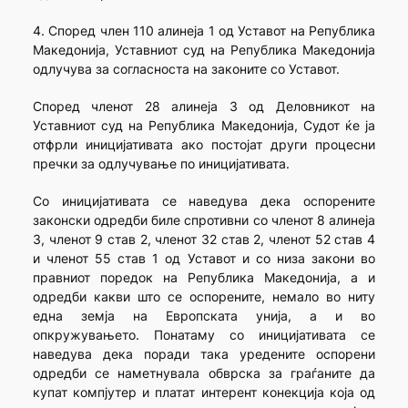
4. Според член 110 алинеја 1 од Уставот на Република
Македонија, Уставниот суд на Република Македонија
одлучува за согласноста на законите со Уставот.
Според членот 28 алинеја 3 од Деловникот на
Уставниот суд на Република Македонија, Судот ќе ја
отфрли иницијативата ако постојат други процесни
пречки за одлучување по иницијативата.
Со иницијативата се наведува дека оспорените
законски одредби биле спротивни со членот 8 алинеја
3, членот 9 став 2, членот 32 став 2, членот 52 став 4
и членот 55 став 1 од Уставот и со низа закони во
правниот поредок на Република Македонија, а и
одредби какви што се оспорените, немало во ниту
една земја на Европската унија, а и во
опкружувањето. Понатаму со иницијативата се
наведува дека поради така уредените оспорени
одредби се наметнувала обврска за граѓаните да
купат компјутер и платат интерент конекција која од