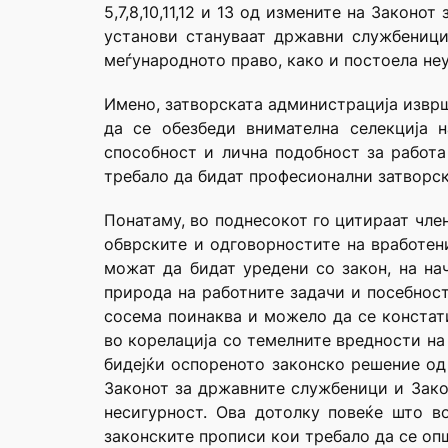
5,7,8,10,11,12 и 13 од измените на Закон
установи стануваат државни службеници
меѓународното право, како и постоела не
Имено, затворската администрација изврш
да се обезбеди внимателна селекција н
способност и лична подобност за работа
требало да бидат професионални затворск
Понатаму, во поднесокот го цитираат чле
обврските и одговорностите на вработен
можат да бидат уредени со закон, на на
природа на работните задачи и посебнос
сосема поинаква и можело да се констат
во корелација со темелните вредности на
бидејќи оспореното законско решение од
Законот за државните службеници и Закон
несигурност. Ова дотолку повеќе што в
законските прописи кои требало да се оп