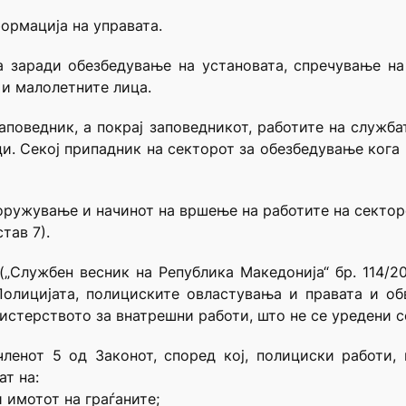
ормација на управата.
а заради обезбедување на установата, спречување на
и малолетните лица.
поведник, а покрај заповедникот, работите на служб
и. Секој припадник на секторот за обезбедување кога
оружување и начинот на вршење на работите на сектор
тав 7).
(„Службен весник на Република Македонија“ бр. 114/20
Полицијата, полициските овластувања и правата и о
стерството за внатрешни работи, што не се уредени с
енот 5 од Законот, според кој, полициски работи, в
т на:
 имотот на граѓаните;