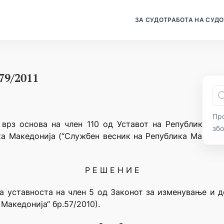
ЗА СУДОТ
РАБОТА НА СУДО
179/2011
Про
 врз основа на член 110 од Уставот на Република Мак
зб
а Македонија (“Службен весник на Република Македон
Р Е Ш Е Н И Е
а уставноста на член 5 од Законот за изменување и 
Македонија“ бр.57/2010).