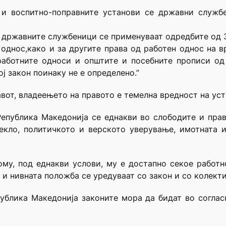
те и воспитно-поправните установи се државни служб
а државните службеници се применуваат одредбите од 
 однос,како и за другите права од работен однос на 
аботните односи и општите и посебните прописи од 
ј закон поинаку не е определено.”
ставот, владеењето на правото е темелна вредност на у
Република Македонија се еднакви во слободите и права
екло, политичкото и верското уверување, имотната 
ому, под еднакви услови, му е достапно секое работн
 и нивната положба се уредуваат со закон и со колект
публика Македонија законите мора да бидат во соглас