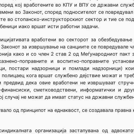
поред кој вработените во КПУ и ВПУ се државни служ
змени во Законот, според подносителот се повредувал
те во стопанско-инструкторскиот сектор и тие се по
беници иако вршат исти работни задачи.
ицијативата вработени во секторот за обезбедување 
аконот за извршување на санциите се повредувале член
онија како и со член 2 став 2 од Меѓународниот пакт з
азнено-поправните и воспитно-поправните установ
ици, постари надзорници и помлади надзорници) кои
 полицаец кога вршат службено дејствие можат и треб
и предвид дека овие вработени не извршуваат стручн
о-финансиски, сметководствени, информатички и др
кој случај не можат да имаат статус на државни службе
увало од принципот на еднаквост, се создавала правна 
синдикалната организација застапувана од адвокат