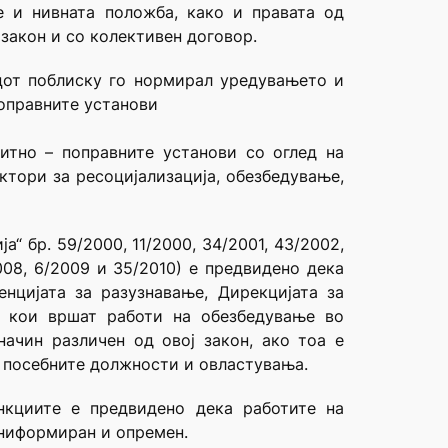
е и нивната положба, како и правата од
закон и со колективен договор.
цот поблиску го нормирал уредувањето и
поправните установи
итно – поправните установи со оглед на
ктори за ресоцијализација, обезбедување,
 бр. 59/2000, 11/2000, 34/2001, 43/2002,
2008, 6/2009 и 35/2010) е предвидено дека
нцијата за разузнавање, Дирекцијата за
е кои вршат работи на обезбедување во
начин различен од овој закон, ако тоа е
 посебните должности и овластувања.
нкциите е предвидено дека работите на
униформиран и опремен.