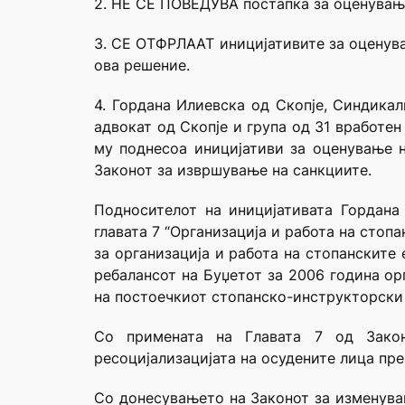
2. НЕ СЕ ПОВЕДУВА постапка за оценување 
3. СЕ ОТФРЛААТ иницијативите за оценување
ова решение.
4. Гордана Илиевска од Скопје, Синдика
адвокат од Скопје и група од 31 вработе
му поднесоа иницијативи за оценување на
Законот за извршување на санкциите.
Подносителот на иницијативата Гордана
главата 7 “Организација и работа на стопа
за организација и работа на стопанските
ребалансот на Буџетот за 2006 година ор
на постоечкиот стопанско-инструкторски 
Со примената на Главата 7 од Закон
ресоцијализацијата на осудените лица пре
Со донесувањето на Законот за изменувањ