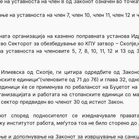
на уставноста на член 8 од Законот означен во точкат
 на уставноста на член 7, член 10, член 11, член 12 и 
лната организација на казнено поправната установа И
н во Секторот за обезбедување во КПУ затвор – Скопје,
 уставноста на членовите 5, 7, 8, 10, 11, 12 и 13 о
 Илиевска од Скопје, ги цитира одредбите од Закон
нските единици”(членовите од 71 до 76) и глава 32, одно
 единици ќе се применува по ребалансот на Буџетот на
ганизацијата и работата на стопанските единици со ма
сектор предвиден во членот 30 од истиот Закон.
от според подносителот се изедначувале правата
ку институтот работа, меѓутоа тоа не било сторено до 
е и дополнување на Законот за извршување на санкци