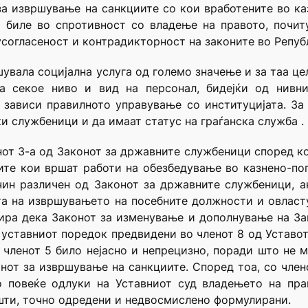
от за извршување на санкциите со кои вработените во 
 биле во спротивност со владење на правото, почи
усогласеност и контрадикторност на законите во Репуб
увала социјална услуга од големо значење и за таа цел
а секое ниво и вид на персонал, бидејќи од нивни
 зависи правилното управување со институцијата. За
и службеници и да имаат статус на граѓанска служба .
нот 3-а од Законот за државните службеници според к
ите кои вршат работи на обезбедување во казнено-по
чин различен од Законот за државните службеници, 
та на извршувањето на посебните должности и овласту
ира дека Законот за изменување и дополнување на За
 уставниот поредок предвидени во членот 8 од Уставот,
 членот 5 било нејасно и непрецизно, поради што не 
от за извршување на санкциите. Според тоа, со член
о повеќе одлуки на Уставниот суд владењето на пр
шти, точно одредени и недвосмислено формулирани.