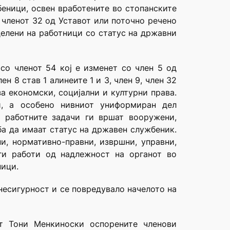
беници, освен вработените во стопанските
 членот 32 од Уставот или поточно речено
делени на работници со статус на државни
со членот 54 кој е изменет со член 5 од
 8 став 1 алинеите 1 и 3, член 9, член 32
а економски, социјални и културни права.
и, а особено нивниот униформиран дел
 работните задачи ги вршат вооружени,
а да имаат статус на државен службеник.
и, нормативно-правни, извршни, управни,
уги работи од надлежност на органот во
ници.
несигурност и се повредувало начелото на
от Тони Менкиноски оспорените членови