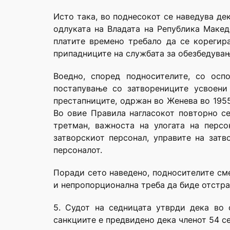
Исто така, во поднесокот се наведува де
одлуката на Владата на Република Макед
платите времено требало да се корегир
припадниците на службата за обезбедувањ
Воедно, според подносителите, со осп
постапување со затворениците усвоени
престапниците, одржан во Женева во 1955
Во овие Правила нагласокот повторно се
третман, важноста на улогата на перс
затворскиот персонал, управите на зат
персоналот.
Поради сето наведено, подносителите сме
и непропорционална треба да биде отстра
5. Судот на седницата утврди дека во
санкциите е предвидено дека членот 54 се