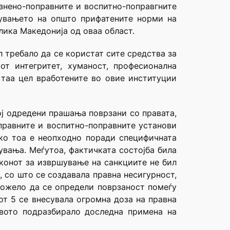
казнено-поправните и воспитно-поправгните
тувањето на општо прифатените норми на
лика Македонија од оваа област.
 требало да се користат сите средства за
от интегритет, хуманост, професионална
 таа цел вработените во овие институции
ој одредени прашања поврзани со правата,
правните и воспитно-поправните установи
ако тоа е неопходно поради специфичната
вања. Меѓутоа, фактичката состојба била
конот за извршување на санкциите не бил
 со што се создавала правна несигурност,
можело да се определи поврзаност помеѓу
от 5 се внесувала огромна доза на правна
авото подразбирало доследна примена на