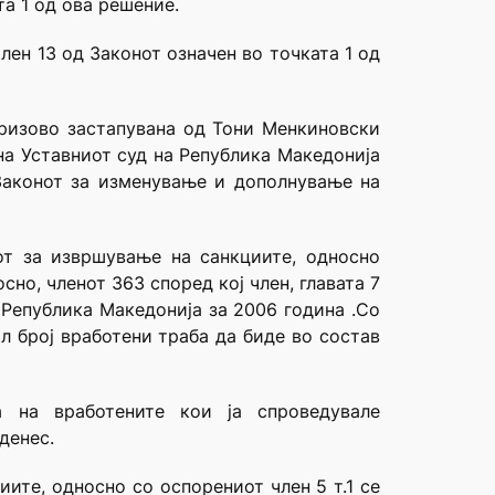
а 1 од ова решение.
член 13 од Законот означен во точката 1 од
дризово застапувана од Тони Менкиновски
на Уставниот суд на Република Македонија
д Законот за изменување и дополнување на
от за извршување на санкциите, односно
сно, членот 363 според кој член, главата 7
 Република Македонија за 2006 година .Со
л број вработени траба да биде во состав
 на вработените кои ја спроведувале
денес.
ите, односно со оспорениот член 5 т.1 се