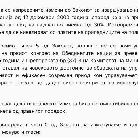
ка со направените измени во Законот за извршување н
онија од 12 декември 2000 година ,според која на п
аат во вид на паушал во висина од 30% .Истовремен
е да се нивелираат со платите на припадниците на пол
орениот член 5 од Законот, воопшто не се почит
 на првиот конгрес на Обединетите нации за преве
 година и Препораката бр.(87) 3 на Комитетот на мини
 ставал на човековото достоинство,обврската на упр
оналот и ефикасен современ приод кон управувањет
ворите требало да дадат висок приоритет на исполну
таат дека направената измена била некомпатибилна с
нета од правниот поредок.
 оспорениот член 5 од Законот за изменување и до
 менува и гласи: