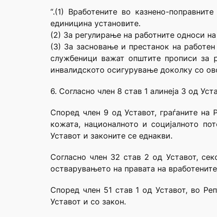
“.(1) Вработените во казнено-поправни
единицина установите.
(2) За регулирање на работните односи н
(3) За засновање и престанок на работен
службеници важат општите прописи за р
инвалидското осигурување доколку со ово
6. Согласно член 8 став 1 алинеја 3 од У
Според член 9 од Уставот, граѓаните на 
кожата, националното и социјалното пот
Уставот и законите се еднакви.
Согласно член 32 став 2 од Уставот, сек
остварувањето на правата на вработените
Според член 51 став 1 од Уставот, во Ре
Уставот и со закон.