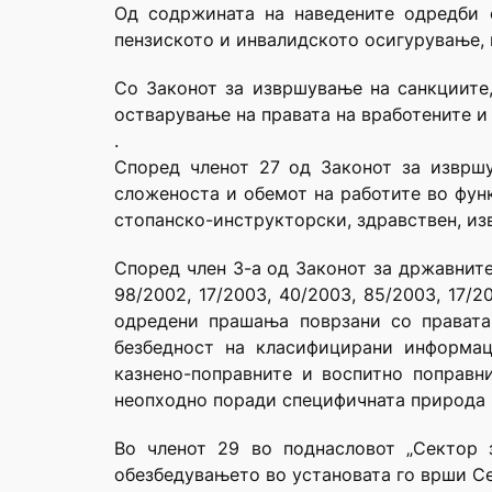
Од содржината на наведените одредби о
пензиското и инвалидското осигурување, к
Со Законот за извршување на санкциите
остварување на правата на вработените и
.
Според членот 27 од Законот за извршу
сложеноста и обемот на работите во функ
стопанско-инструкторски, здравствен, из
Според член 3-а од Законот за државните
98/2002, 17/2003, 40/2003, 85/2003, 17/2
одредени прашања поврзани со правата,
безбедност на класифицирани информац
казнено-поправните и воспитно поправни
неопходно поради специфичната природа 
Во членот 29 во поднасловот „Сектор 
обезбедувањето во установата го врши С