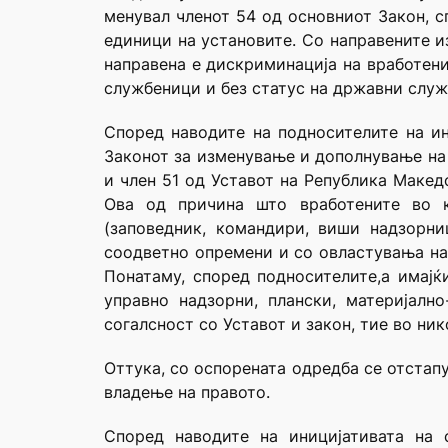
менувал членот 54 од основниот Закон, с
единици на установите. Со направените и
направена е дискриминација на вработени
службеници и без статус на државни служ
Според наводите на подносителите на ин
Законот за изменување и дополнување на З
и член 51 од Уставот на Република Макед
Ова од причина што вработените во к
(заповедник, командири, виши надзорн
соодветно опремени и со овластувања на
Понатаму, според подносителите,а имајќ
управно надзорни, плански, материјалн
согалсност со Уставот и закон, тие во ни
Оттука, со оспорената одредба се отстап
владење на правото.
Според наводите на иницијативата на 