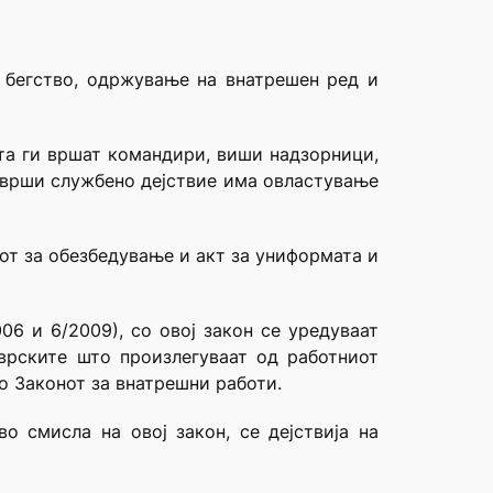
 бегство, одржување на внатрешен ред и
ата ги вршат командири, виши надзорници,
 врши службено дејствие има овластување
от за обезбедување и акт за униформата и
06 и 6/2009), со овој закон се уредуваат
бврските што произлегуваат од работниот
о Законот за внатрешни работи.
о смисла на овој закон, се дејствија на