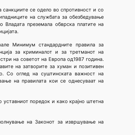
а санкциите се одело во спротивност и со
рипадниците на службата за обезбедување
о Владата преземала обврска платите на
ицијата.
увале Минимум стандардните правила за
нција за криминалот и за третманот на
стри на советот на Европа од1987 година.
авите на затворите за хуман и позитивен
о. Со оглед на суштинската важност на
вање на правилата кои се однесуваат на
о уставниот поредок и како крајно штетна
полнување на Законот за извршување на