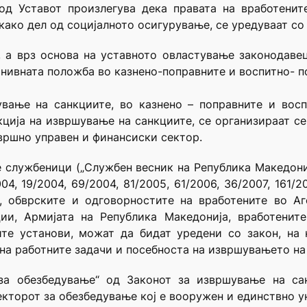
д Уставот произлегува дека правата на вработенит
ако дел од социјалното осигурување, се уредуваат со 
, а врз основа на уставното овластување законодаве
 нивната положба во казнено-поправните и воспитно- 
вање на санкциите, во казнено – поправните и восп
ција на извршување на санкциите, се организираат се
вршно управен и финансиски сектор.
 службеници („Службен весник на Република Македонија“
004, 19/2004, 69/2004, 81/2005, 61/2006, 36/2007, 161/
 обврските и одговорностите на вработените во Аге
ии, Армијата на Република Македонија, вработенит
те установи, можат да бидат уредени со закон, на 
на работните задачи и посебноста на извршувањето на
за обезбедување“ од Законот за извршување на са
екторот за обезбедување кој е вооружен и единствно 