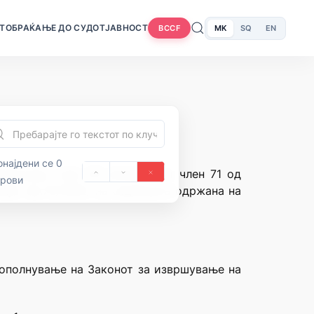
Т
ОБРАЌАЊЕ ДО СУДОТ
ЈАВНОСТ
MK
SQ
EN
BCCF
најдени се 0
едонија, член 28 алинеја 3 и член 71 од
орови
ија” бр.70/1992) на седницата одржана на
дополнување на Законот за извршување на