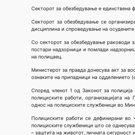
Секторот за обезбедување е единствена ф
Секторот за обезбедување се организир
дисциплина и спроведување на осудените 
Со секторот за обезбедување раководи за
постари надзорници и помлади надзорниц
на полицаец.
Министерот за правда донесува акт за во
ознаките на припадници на одделението (с
Според членот 1 од Законот за полиција 
полициските работи, организацијата на 
однос на полициските службеници во Мини
Полициските работи се дефинирани во чл
полициските службеници што се однесуваа
– заштита на животот, личната сигурност и