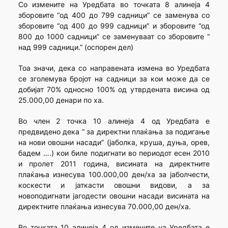
Со измените на Уредбата во точката 8 алинеја 4
зборовите “од 400 до 799 садници” се заменува со
зборовите “од 400 до 999 садници” и зборовите “од
800 до 1000 садници” се заменуваат со зборовите “
над 999 садници.” (оспорен дел)
Тоа значи, дека со направената измена во Уредбата
се зголемува бројот на садници за кои може да се
добијат 70% односно 100% од утврдената висина од
25.000,00 денари по ха.
Во член 2 точка 10 алинеја 4 од Уредбата е
предвидено дека “ за директни плаќања за подигање
на нови овошни насади” (јаболка, круша, дуња, орев,
бадем ….) кои биле подигнати во периодот есен 2010
и пролет 2011 година, висината на директните
плаќања изнесува 100.000,00 ден/ха за јаболчести,
коскести и јаткасти овошни видови, а за
новоподигнати јагодести овошни насади висината на
директните плаќања изнесува 70.000,00 ден/ха.
Во точката 10 алинеја 4 од измените на Уредбата е