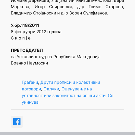
Исмаил Дарлишта, Лилјана Ингилизова-Ристова, Вера
Маркова, Игор Спировски, д-р Гзиме Старова,
Владимир Стојаноски и д-р Зоран Сулејманов.
У.бр.118/2011
8 февруари 2012 година
С к о п ј е
ПРЕТСЕДАТЕЛ
на Уставниот суд на Република Македонија
Бранко Наумоски
Граѓани
, 
Други прописи и колективни
договори
, 
Одлуки
, 
Оценување на
уставност или законитост на општи акти
, 
Се
укинува