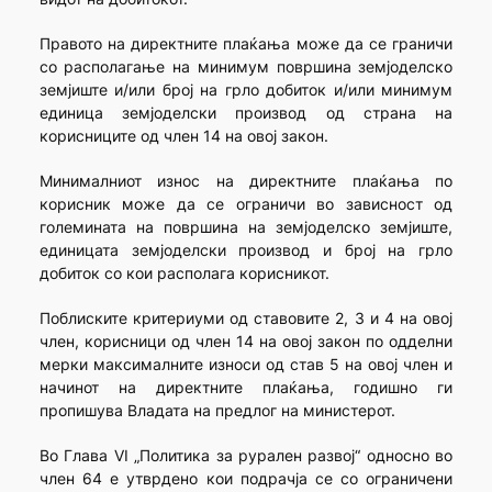
Правото на директните плаќања може да се граничи
со располагање на минимум површина земјоделско
земјиште и/или број на грло добиток и/или минимум
единица земјоделски производ од страна на
корисниците од член 14 на овој закон.
Минималниот износ на директните плаќања по
корисник може да се ограничи во зависност од
големината на површина на земјоделско земјиште,
единицата земјоделски производ и број на грло
добиток со кои располага корисникот.
Поблиските критериуми од ставовите 2, 3 и 4 на овој
член, корисници од член 14 на овој закон по одделни
мерки максималните износи од став 5 на овој член и
начинот на директните плаќања, годишно ги
пропишува Владата на предлог на министерот.
Во Глава VI „Политика за рурален развој“ односно во
член 64 е утврдено кои подрачја се со ограничени