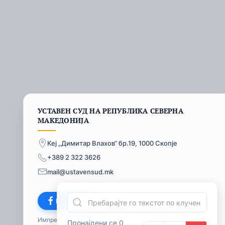
УСТАВЕН СУД НА РЕПУБЛИКА СЕВЕРНА
МАКЕДОНИЈА
Кеј „Димитар Влахов“ бр.19, 1000 Скопје
+389 2 322 3626
mail@ustavensud.mk
Facebook
Импресум
© 2026
Пронајдени се 0