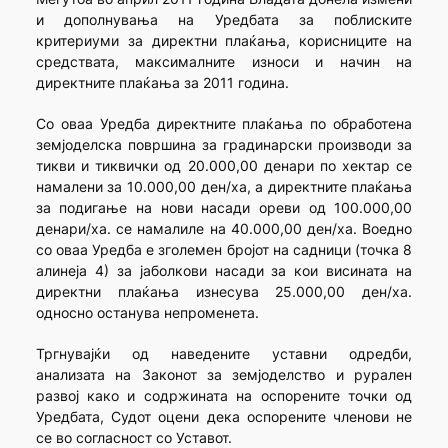
и дополнувања на Уредбата за поблиските
критериуми за директни плаќања, корисниците на
средствата, максималните износи и начин на
директните плаќања за 2011 година.
Со оваа Уредба директните плаќања по обработена
земјоделска површина за градинарски производи за
тикви и тиквички од 20.000,00 денари по хектар се
намалени за 10.000,00 ден/ха, а директните плаќања
за подигање на нови насади ореви од 100.000,00
денари/ха. се намалиле на 40.000,00 ден/ха. Воедно
со оваа Уредба е зголемен бројот на садници (точка 8
алинеја 4) за јаболкови насади за кои висината на
директни плаќања изнесува 25.000,00 ден/ха.
односно останува непроменета.
Тргнувајќи од наведените уставни одредби,
анализата на Законот за земјоделство и рурален
развој како и содржината на оспорените точки од
Уредбата, Судот оцени дека оспорените членови не
се во согласност со Уставот.