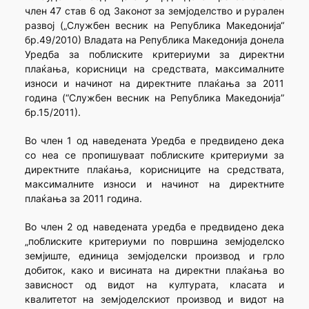
член 47 став 6 од Законот за земјоделство и рурален
развој („Службен весник на Република Македонија“
бр.49/2010) Владата на Република Македонија донела
Уредба за поблиските критериуми за директни
плаќања, корисници на средствата, максималните
износи и начинот на директните плаќања за 2011
година (“Службен весник на Република Македонија”
бр.15/2011).
Во член 1 од наведената Уредба е предвидено дека
со неа се пропишуваат поблиските критериуми за
директните плаќања, корисниците на средствата,
максималните износи и начинот на директните
плаќања за 2011 година.
Во член 2 од наведената уредба е предвидено дека
„поблиските критериуми по површина земјоделско
земјиште, единица земјоделски производ и грло
добиток, како и висината на директни плаќања во
зависност од видот на културата, класата и
квалитетот на земјоделскиот производ и видот на