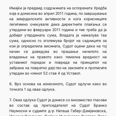
Имајќи ја предвид содржината на оспорената Уредба
која е донесена во април 2011 година, по завршување
на земјоделските активности и кога корисниците
легитимно очекувале дека директните плаќања се
утврдени во февруари 2011 година и тие треба да ја
добијат утврдената сума, Владата ја намалува таа
сума, односно го зголемува бројот на садниците за
кои ја определила висината, Судот оцени дека на тој
начин се доведува во прашање начелото на
владеење на правото како темелна вредност на
уставниот поредок и повреда на принципот на
забрана на повратно дејство на законите и прописите
утврден во членот 52 став 4 од Уставот.
6. Врз основа на изнесеното, Судот одлучи како во
точката 1 од оваа одлука.
7. Оваа одлука Судот ја донесе со мнозинство гласови
во состав од претседателот на Судот Бранко
Наумоски и судиите д-р Наташа Габер-Дамјановска,