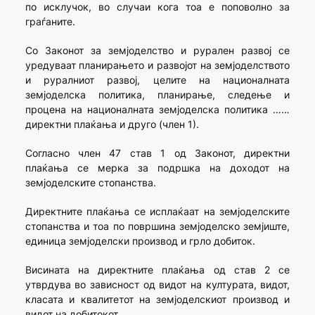
по исклучок, во случаи кога тоа е поповолно за
граѓаните.
Со Законот за земјоделство и рурален развој се
уредуваат планирањето и развојот на земјоделството
и руралниот развој, целите на националната
земјоделска политика, планирање, следење и
процена на националната земјоделска политика ……
директни плаќања и друго (член 1).
Согласно член 47 став 1 од Законот, директни
плаќања се мерка за подршка на доходот на
земјоделските стопанства.
Директните плаќања се исплаќаат на земјоделските
стопанства и тоа по површина земјоделско земјиште,
единица земјоделски производ и грло добиток.
Висината на директните плаќања од став 2 се
утврдува во зависност од видот на културата, видот,
класата и квалитетот на земјоделскиот производ и
видот на добитокот.