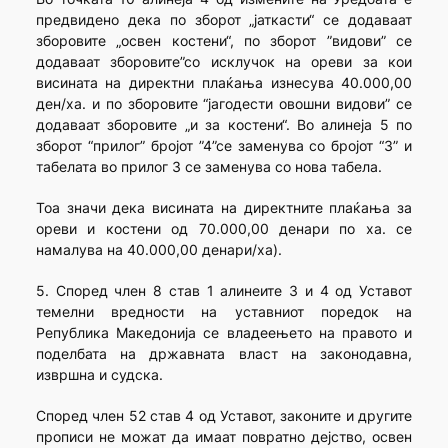
предвидено дека по зборот „јаткасти“ се додаваат
зборовите „освен костени“, по зборот ”видови” се
додаваат зборовите”со исклучoк на ореви за кои
висината на директни плаќања изнесува 40.000,00
ден/ха. и по зборовите “јагодести овошни видови” се
додаваат зборовите „и за костени“. Во алинеја 5 по
зборот “прилог” бројот ”4”се заменува со бројот “3” и
табелата во прилог 3 се заменува со нова табела.
Тоа значи дека висината на директните плаќања за
ореви и костени од 70.000,00 денари по ха. се
намалува на 40.000,00 денари/ха).
5. Според член 8 став 1 алинеите 3 и 4 од Уставот
темелни вредности на уставниот поредок на
Република Македонија се владеењето на правото и
поделбата на државната власт на законодавна,
извршна и судска.
Според член 52 став 4 од Уставот, законите и другите
прописи не можат да имаат повратно дејство, освен