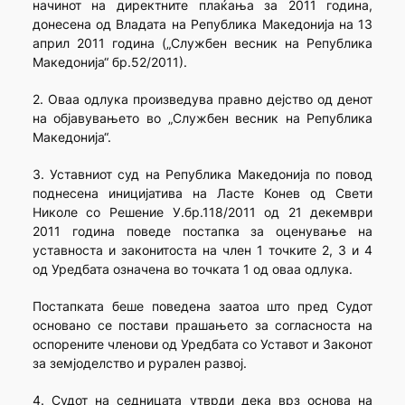
начинот на директните плаќања за 2011 година,
донесена од Владата на Република Македонија на 13
април 2011 година („Службен весник на Република
Македонија“ бр.52/2011).
2. Оваа одлука произведува правно дејство од денот
на објавувањето во „Службен весник на Република
Македонија“.
3. Уставниот суд на Република Македонија по повод
поднесена иницијатива на Ласте Конев од Свети
Николе со Решение У.бр.118/2011 од 21 декември
2011 година поведе постапка за оценување на
уставноста и законитоста на член 1 точките 2, 3 и 4
од Уредбата означена во точката 1 од оваа одлука.
Постапката беше поведена заатоа што пред Судот
основано се постави прашањето за согласноста на
оспорените членови од Уредбата со Уставот и Законот
за земјоделство и рурален развој.
4. Судот на седницата утврди дека врз основа на