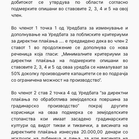
добитокот се утврдува по области согласно
подмерките опишани во ставовите 2, 3, 4 и 5 на овој
член.
Во членот 1 точка 1 од Уредбата за изменување и
дополнување на Уредбата за поблиските критериуми
за директни плаќања …. е предвидено дека во член 2
ставот 1 во продолжение се дополнува со нова
реченица која гласи: „Минималните критериуми за
директни плаќања на подмерките опишани во
ставовите 2, 3, 4 и 5 од оваа уредба се намалуваат за
50% доколку производните капацитети се во подрачја
со ограничена можност на производство“.
Во членот 2 став 2 точка 4 од Уредбата “за директни
плаќања по обработлива земјоделска површина за
градинарско производство” покрај другите
корисници на оваа подмерка се земјоделските
стопанства кои имаат засадено градинарските
култури од видот тикви и тиквички, а висината на
директните плаќања изнесува 20.000,00 денари со
исклучок на лубеница и диња, за кои висината на