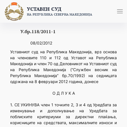
Skip
УСТАВЕН СУД
to
НА РЕПУБЛИКА СЕВЕРНА МАКЕДОНИЈА
content
У.бр.118/2011-1
08/02/2012
Уставниот суд на Република Македонија, врз основа
на членовите 110 и 112 од Уставот на Република
Македонија и член 70 од Деловникот на Уставниот суд
на Република Македонија (“Службен весник на
Република Македонија” бр.70/1992) на седницата
одржана на 8 февруари 2012 година, донесе
О Д Л У К А
1. СЕ УКИНУВА член 1 точките 2, 3 и 4 од Уредбата за
изменување и дополнување на Уредбата за
поблиските критериуми за директни плаќања,
корисниците на средствата, максималните износи и