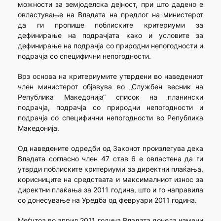
можности за земјоделска дејност, при што дадено е
овластување на Владата на предлог на министерот
да ги пропише поблиските критериуми за
дефинирање на подрачјата како и условите за
дефинирање на подрачја со природни непогодности и
подрачја со специфични непогодности.
Врз основа на критериумите утврдени во наведениот
член министерот објавува во „Службен весник на
Република Македонија“ список на планински
подрачја, подрачја со природни непогодности и
подрачја со специфични непогодности во Република
Македонија.
Од наведените одредби од Законот произлегува дека
Владата согласно член 47 став 6 е овластена да ги
утврди поблиските критериуми за директни плаќања,
корисниците на средствата и максималниот износ за
директни плаќања за 2011 година, што и го направила
со донесување на Уредба од февруари 2011 година.
Меѓутоа во април 2011 година Владата донела измени