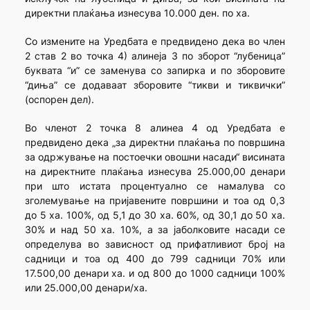
директни плаќања изнесува 10.000 ден. по ха.
Со измените на Уредбата e предвидено дека во член
2 став 2 во точка 4) алинеја 3 по зборот “лубеница”
буквата “и” се заменува со запирка и по зборовите
“диња” се додаваат зборовите “тикви и тиквички”
(оспорен дел).
Во членот 2 точка 8 алинеа 4 од Уредбата е
предвидено дека „за директни плаќања по површина
за одржување на постоечки овошни насади“ висината
на директните плаќања изнесува 25.000,00 денари
при што истата процентуално се намалува со
зголемување на пријавените површини и тоа од 0,3
до 5 ха. 100%, од 5,1 до 30 ха. 60%, од 30,1 до 50 ха.
30% и над 50 ха. 10%, а за јаболковите насади се
определува во зависност од прифатливиот број на
садници и тоа од 400 до 799 садници 70% или
17.500,00 денари ха. и од 800 до 1000 садници 100%
или 25.000,00 денари/ха.