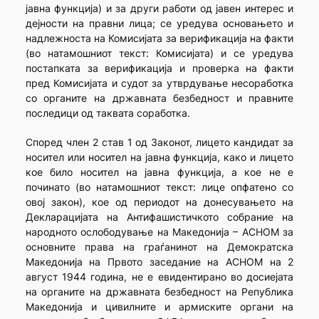
јавна функција) и за други работи од јавен интерес и
дејности на правни лица; се уредува основањето и
надлежноста на Комисијата за верификација на факти
(во натамошниот текст: Комисијата) и се уредува
постапката за верификација и проверка на факти
пред Комисијата и судот за утврдување несоработка
со органите на државната безбедност и правните
последици од таквата соработка.
Според член 2 став 1 од Законот, лицето кандидат за
носител или носител на јавна функција, како и лицето
кое било носител на јавна функција, а кое не е
починато (во натамошниот текст: лице опфатено со
овој закон), кое од периодот на донесувањето на
Декларацијата на Антифашистичкото собрание на
народното ослободување на Македонија – АСНОМ за
основните права на граѓанинот на Демократска
Македонија на Првото заседание на АСНОМ на 2
август 1944 година, не е евидентирано во досиејата
на органите на државната безбедност на Република
Македонија и цивилните и армиските органи на