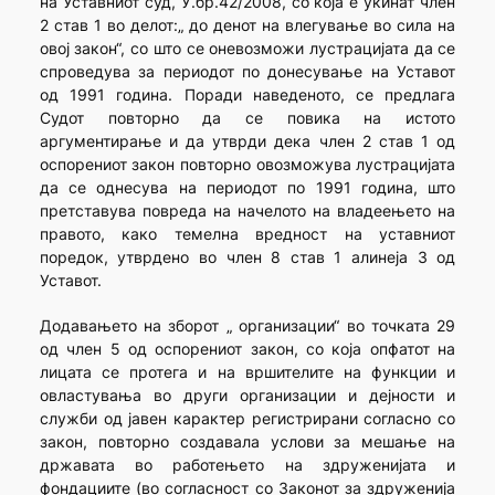
на Уставниот суд, У.бр.42/2008, со која е укинат член
2 став 1 во делот:„ до денот на влегување во сила на
овој закон“, со што се оневозможи лустрацијата да се
спроведува за периодот по донесување на Уставот
од 1991 година. Поради наведеното, се предлага
Судот повторно да се повика на истото
аргументирање и да утврди дека член 2 став 1 од
оспорениот закон повторно овозможува лустрацијата
да се однесува на периодот по 1991 година, што
претставува повреда на начелото на владеењето на
правото, како темелна вредност на уставниот
поредок, утврдено во член 8 став 1 алинеја 3 од
Уставот.
Додавањето на зборот „ организации“ во точката 29
од член 5 од оспорениот закон, со која опфатот на
лицата се протега и на вршителите на функции и
овластувања во други организации и дејности и
служби од јавен карактер регистрирани согласно со
закон, повторно создавала услови за мешање на
државата во работењето на здруженијата и
фондациите (во согласност со Законот за здруженија