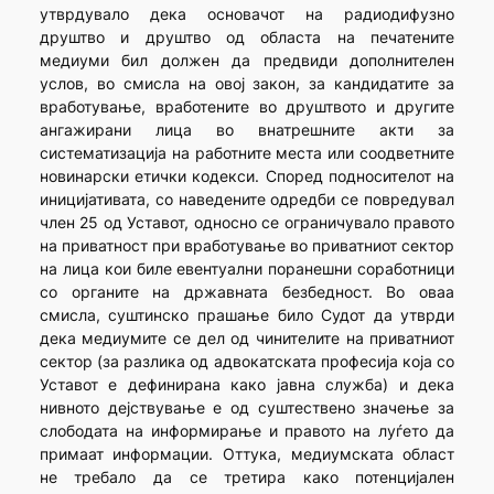
утврдувало дека основачот на радиодифузно
друштво и друштво од областа на печатените
медиуми бил должен да предвиди дополнителен
услов, во смисла на овој закон, за кандидатите за
вработување, вработените во друштвото и другите
ангажирани лица во внатрешните акти за
систематизација на работните места или соодветните
новинарски етички кодекси. Според подносителот на
иницијативата, со наведените одредби се повредувал
член 25 од Уставот, односно се ограничувало правото
на приватност при вработување во приватниот сектор
на лица кои биле евентуални поранешни соработници
со органите на државната безбедност. Во оваа
смисла, суштинско прашање било Судот да утврди
дека медиумите се дел од чинителите на приватниот
сектор (за разлика од адвокатската професија која со
Уставот е дефинирана како јавна служба) и дека
нивното дејствување е од суштествено значење за
слободата на информирање и правото на луѓето да
примаат информации. Оттука, медиумската област
не требало да се третира како потенцијален