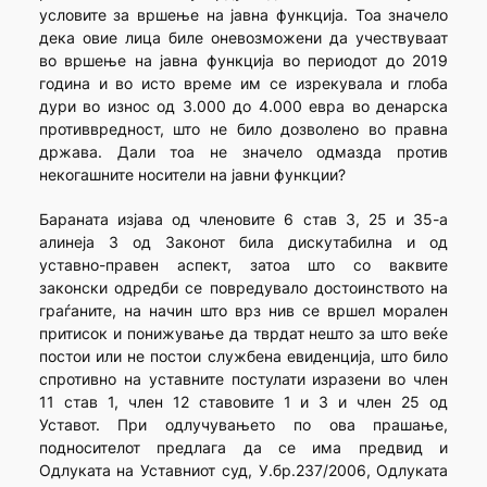
условите за вршење на јавна функција. Тоа значело
дека овие лица биле оневозможени да учествуваат
во вршење на јавна функција во периодот до 2019
година и во исто време им се изрекувала и глоба
дури во износ од 3.000 до 4.000 евра во денарска
противвредност, што не било дозволено во правна
држава. Дали тоа не значело одмазда против
некогашните носители на јавни функции?
Бараната изјава од членовите 6 став 3, 25 и 35-а
алинеја 3 од Законот била дискутабилна и од
уставно-правен аспект, затоа што со ваквите
законски одредби се повредувало достоинството на
граѓаните, на начин што врз нив се вршел морален
притисок и понижување да тврдат нешто за што веќе
постои или не постои службена евиденција, што било
спротивно на уставните постулати изразени во член
11 став 1, член 12 ставовите 1 и 3 и член 25 од
Уставот. При одлучувањето по ова прашање,
подносителот предлага да се има предвид и
Одлуката на Уставниот суд, У.бр.237/2006, Одлуката