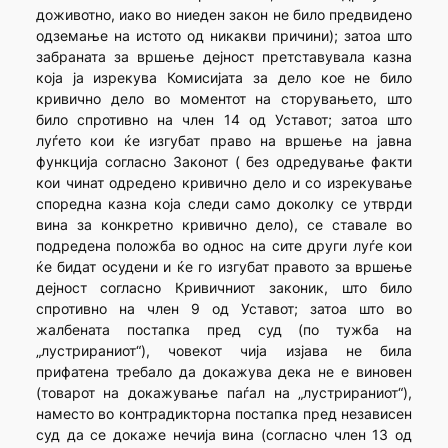
доживотно, иако во ниеден закон не било предвидено
одземање на истото од никакви причини); затоа што
забраната за вршење дејност претставувала казна
која ја изрекува Комисијата за дело кое не било
кривично дело во моментот на сторувањето, што
било спротивно на член 14 од Уставот; затоа што
луѓето кои ќе изгубат право на вршење на јавна
функција согласно Законот ( без одредување факти
кои чинат одредено кривично дело и со изрекување
споредна казна која следи само доколку се утврди
вина за конкретно кривично дело), се ставале во
подредена положба во однос на сите други луѓе кои
ќе бидат осудени и ќе го изгубат правото за вршење
дејност согласно Кривичниот законик, што било
спротивно на член 9 од Уставот; затоа што во
жалбената постапка пред суд (по тужба на
„лустрираниот“), човекот чија изјава не била
прифатена требало да докажува дека не е виновен
(товарот на докажување паѓал на „лустрираниот“),
наместо во контрадикторна постапка пред независен
суд да се докаже нечија вина (согласно член 13 од