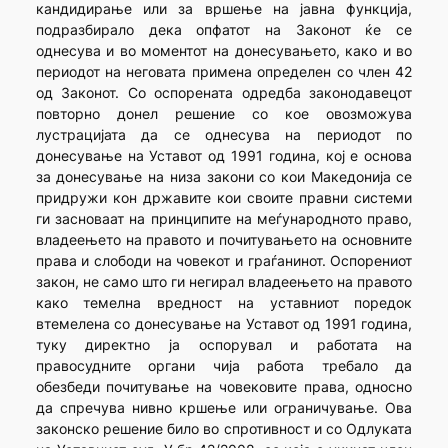
кандидирање или за вршење на јавна функција,
подразбирало дека опфатот на Законот ќе се
однесува и во моментот на донесувањето, како и во
периодот на неговата примена определен со член 42
од Законот. Со оспорената одредба законодавецот
повторно донел решение со кое овозможува
лустрацијата да се однесува на периодот по
донесување на Уставот од 1991 година, кој е основа
за донесување на низа закони со кои Македонија се
придружи кон државите кои своите правни системи
ги засноваат на принципите на меѓународното право,
владеењето на правото и почитувањето на основните
права и слободи на човекот и граѓанинот. Оспорениот
закон, не само што ги негирал владеењето на правото
како темелна вредност на уставниот поредок
втемелена со донесување на Уставот од 1991 година,
туку директно ја оспорувал и работата на
правосудните органи чија работа требало да
обезбеди почитување на човековите права, односно
да спречува нивно кршење или ограничување. Ова
законско решение било во спротивност и со Одлуката