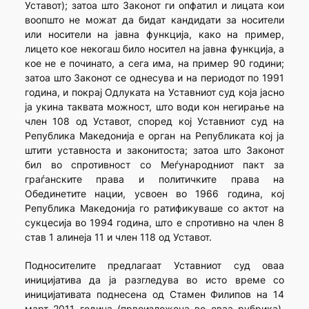
Уставот); затоа што Законот ги опфатил и лицата кои
воопшто не можат да бидат кандидати за носители
или носители на јавна функција, како на пример,
лицето кое некогаш било носител на јавна функција, а
кое не е починато, а сега има, на пример 90 години;
затоа што Законот се однесува и на периодот по 1991
година, и покрај Одлуката на Уставниот суд која јасно
ја укина таквата можност, што води кон негирање на
член 108 од Уставот, според кој Уставниот суд на
Република Македонија е орган на Републиката кој ја
штити уставноста и законитоста; затоа што Законот
бил во спротивност со Меѓународниот пакт за
граѓанските права и политичките права на
Обединетите нации, усвоен во 1966 година, кој
Република Македонија го ратификуваше со актот на
сукцесија во 1994 година, што е спротивно на член 8
став 1 алинеја 11 и член 118 од Уставот.
Подносителите предлагаат Уставниот суд оваа
иницијатива да ја разгледува во исто време со
иницијативата поднесена од Стамен Филипов на 14
март 2011 година (првоизложена во оваа рубрика),