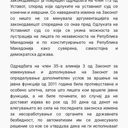
законодавецот ја повредил одредбата на член 113 од
Уставот, според која одлуките на уставниот суд се
конечни и извршни. Со наведената измена на Законот
со ништо не се менувала аргументацијата на
законодавецот споредена со онаа пред Одлуката на
Уставниот суд со која се укина можноста за
лустрација на лицата по независноста на Република
Македонија и по конституирањето на Република
Македонија како суверена, самостојна и
демократска држава.
Одредбата на член 35-а алинеја 3 од Законот за
изменување и дополнување на Законот за
определување дополнителен услов за вршење на
јавна функција од 2011 година била противуставна и
особено штетна, затоа што лицата кои вршеле јавна
функција, а не биле починати, во случај да не
достават изјава во рок од 30 дена од денот на
влегувањето во сила на последната законска измена
за несоработување со органите на државната
безбедност, по автоматизам им се донесувало
решение со кое се утврдува дека не ги исполнуваат