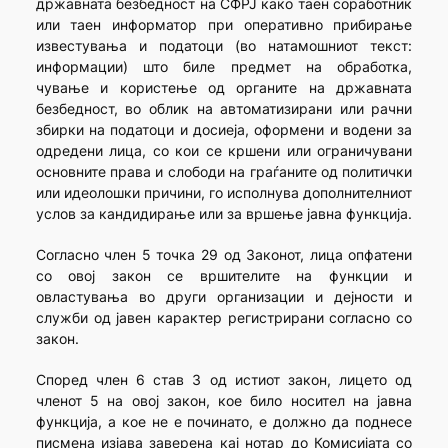
државната безбедност на СФРЈ како таен соработник
или таен информатор при оперативно прибирање
известувања и податоци (во натамошниот текст:
информации) што биле предмет на обработка,
чување и користење од органите на државната
безбедност, во облик на автоматизирани или рачни
збирки на податоци и досиеја, оформени и водени за
одредени лица, со кои се кршени или ограничувани
основните права и слободи на граѓаните од политички
или идеолошки причини, го исполнува дополнителниот
услов за кандидирање или за вршење јавна функција.
Согласно член 5 точка 29 од Законот, лица опфатени
со овој закон се вршителите на функции и
овластувања во други организации и дејности и
служби од јавен карактер регистрирани согласно со
закон.
Според член 6 став 3 од истиот закон, лицето од
членот 5 на овој закон, кое било носител на јавна
функција, а кое не е починато, е должно да поднесе
писмена изјава заверена кај нотар до Комисијата со