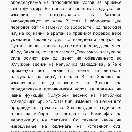
определување на дополнителен услов за вршење
јавна функција. Во врска со наведената одлука, со
измените и дополнувањата на Законот,
законодавецот во член 2 став 1 зборовите: „во
периодот од“ ги заменил со зборовите:„ од периодот
на“, на кој начин е вратен во правниот поредок веќе
укинатиот законски дел со наведената одлука на
Судот. При ова, требало да се има предвид дека член
42 од Законот, кој прво гласел: „Овој закон влегува во
сила осмиот ден од денот на објавувањето во
„Службен весник на Република Македонија“, а ќе е
применува пет години од денот на неговото
влегување во сила“, со член 4 од Законот за
изменување и дополнување на Законот за
определување дополнителен услов за вршење на
јавна функција („Службен весник на Република
Македонија” бр. 24/2011) бил изменет на начин што
предвидувал примена на Законот:„десет години од
денот на изборот на составот на Комисијата за
верификација на фактите“. Со таквиот начин на
извршување на одлуката на Уставниот суд,