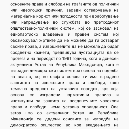
основните права и слободи на граѓаните од политички
или идеолошки причини, заради остварување на
материјална корист или погодности при вработување
или напредување во службата во претходниот
општествено-политички систем, кој се засновал на
еднопартиско владеење и правен систем кој
овозможувал жртвите да не можеле да ги остварат
своите права, а извршителите да не можеле да бидат
соодветно казнети, предвидува лустрацијата да се
протега и на периодот по 1991 година, кога е донесен
актуелниот Устав на Република Македонија, кога е
изграден демократски систем врз основа на поделба
на власта, кој во својата основа ги има вградено
заштитата на човековите права и слободи, како
темелна вредност на уставниот поредок, врз која
основа се изградени нормативни правила и
институции за заштита на поединечните човекови
права и слободи, нема уставна оправданост. Ова
затоа што со актуелниот Устав на Република
Македонија се дадени основите за изградба на
демократско општество во кое владеењето на