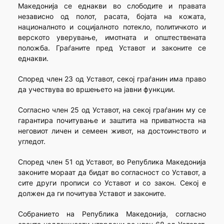
Македонија се еднакви во слободите и правата
независно од полот, расата, бојата на кожата,
националното и социјалното потекло, политичкото и
верското уверување, имотната и општествената
положба. Граѓаните пред Уставот и законите се
еднакви.
Според член 23 од Уставот, секој граѓанин има право
да учествува во вршењето на јавни функции.
Согласно член 25 од Уставот, на секој граѓанин му се
гарантира почитување и заштита на приватноста на
неговиот личен и семеен живот, на достоинството и
угледот.
Според член 51 од Уставот, во Република Македонија
законите мораат да бидат во согласност со Уставот, a
сите други прописи со Уставот и со закон. Секој е
должен да ги почитува Уставот и законите.
Собранието на Република Македонија, согласно