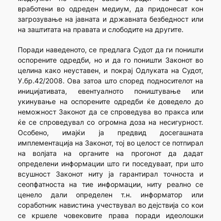
вработени во одреден медиум, да придонесат кон
загрозување на јавната и државната безбедност или
на заштитата на правата и слободите на другите.
Поради наведеното, се предлага Судот да ги поништи
оспорените одредби, но и да го поништи Законот во
целина како неуставен, и покрај Одлуката на Судот,
У.бр.42/2008. Ова затоа што според подносителот на
иницијативата, евентуалното поништување или
укинување на оспорените одредби ќе доведело до
неможност Законот да се спроведува во пракса или
ќе се спроведувал со огромна доза на несигурност.
Особено, имајќи ја предвид досегашната
имплементација на Законот, тој во целост се потпирал
на волјата на органите на прогонот да дадат
определени информации што ги поседуваат, при што
всушност Законот ниту ја гарантирал точноста и
сеопфатноста на тие информации, ниту реално се
ценело дали определен т.н. информатор или
соработник навистина учествувал во дејствија со кои
се кршеле човековите права поради идеолошки