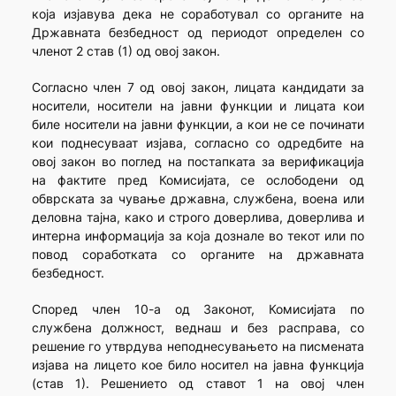
која изјавува дека не соработувал со органите на
Државната безбедност од периодот определен со
членот 2 став (1) од овој закон.
Согласно член 7 од овој закон, лицата кандидати за
носители, носители на јавни функции и лицата кои
биле носители на јавни функции, а кои не се починати
кои поднесуваат изјава, согласно со одредбите на
овој закон во поглед на постапката за верификација
на фактите пред Комисијата, се ослободени од
обврската за чување државна, службена, воена или
деловна тајна, како и строго доверлива, доверлива и
интерна информација за која дознале во текот или по
повод соработката со органите на државната
безбедност.
Според член 10-а од Законот, Комисијата по
службена должност, веднаш и без расправа, со
решение го утврдува неподнесувањето на писмената
изјава на лицето кое било носител на јавна функција
(став 1). Решението од ставот 1 на овој член