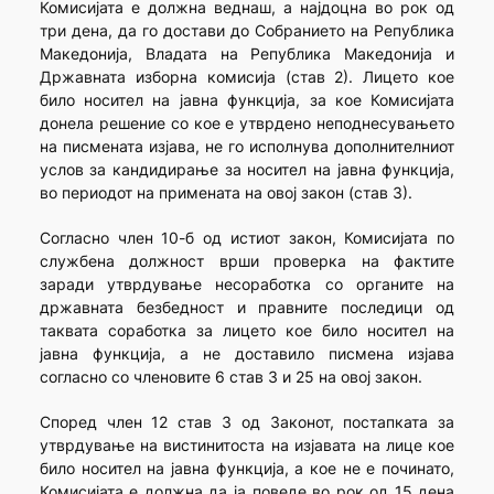
Комисијата е должна веднаш, а најдоцна во рок од
три дена, да го достави до Собранието на Република
Македонија, Владата на Република Македонија и
Државната изборна комисија (став 2). Лицето кое
било носител на јавна функција, за кое Комисијата
донела решение со кое е утврдено неподнесувањето
на писмената изјава, не го исполнува дополнителниот
услов за кандидирање за носител на јавна функција,
во периодот на примената на овој закон (став 3).
Согласно член 10-б од истиот закон, Комисијата по
службена должност врши проверка на фактите
заради утврдување несоработка со органите на
државната безбедност и правните последици од
таквата соработка за лицето кое било носител на
јавна функција, а не доставило писмена изјава
согласно со членовите 6 став 3 и 25 на овој закон.
Според член 12 став 3 од Законот, постапката за
утврдување на вистинитоста на изјавата на лице кое
било носител на јавна функција, а кое не е починато,
Комисијата е должна да ја поведе во рок од 15 дена