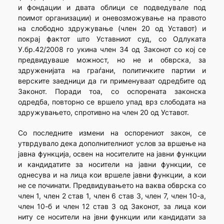
и фондации и двата облици се подведувале под
поимот организации) и оневозможување на правото
на слободно здружување (член 20 од Уставот) и
покрај фактот што Уставниот суд, со Одлуката
У.бр.42/2008 го укина член 34 од Законот со кој се
предвидуваше можност, но не и обврска, за
здруженијата на граѓани, политичките партии и
верските заедници да ги применуваат одредбите од
Законот. Поради тоа, со оспорената законска
одредба, повторно се вршело упад врз слободата на
здружувањето, спротивно на член 20 од Уставот.
Со последните измени на оспорениот закон, се
утврдувало дека дополнителниот услов за вршење на
јавна функција, освен на носителите на јавни функции
и кандидатите за носители на јавни функции, се
однесува и на лица кои вршеле јавни функции, а кои
не се починати. Предвидувањето на ваква обврска со
член 1, член 2 став 1, член 6 став 3, член 7, член 10-а,
член 10-б и член 12 став 3 од Законот, за лица кои
ниту се носители на јвни функции или кандидати за