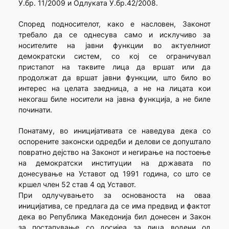
У.бр. 11/2009 и Одлуката У.бр.42/2008.
Според подносителот, како е насловен, Законот
требало да се однесува само и исклучиво за
носителите на јавни функции во актуелниот
демократски систем, со кој се ограничувал
пристапот на таквите лица да вршат или да
продолжат да вршат јавни функции, што било во
интерес на целата заедница, а не на лицата кои
некогаш биле носители на јавна функција, а не биле
починати.
Понатаму, во иницијативата се наведува дека со
оспорените законски одредби и делови се допуштало
повратно дејство на Законот и негирање на постоење
на демократски институции на државата по
донесување на Уставот од 1991 година, со што се
кршел член 52 став 4 од Уставот.
При одлучувањето за основаноста на оваа
иницијатива, се предлага да се има предвид и фактот
дека во Република Македонија бил донесен и Закон
за постапување со досијеа за лица водени од