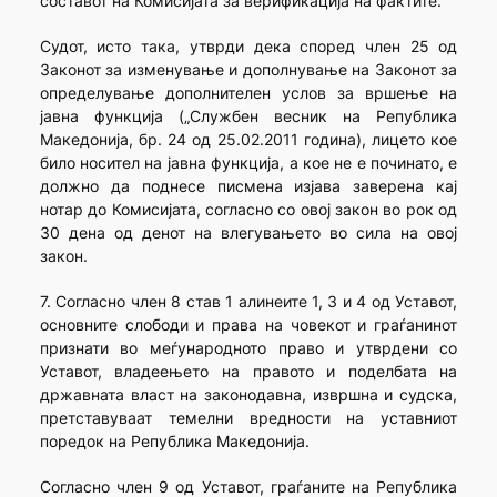
составот на Комисијата за верификација на фактите.
Судот, исто така, утврди дека според член 25 од
Законот за изменување и дополнување на Законот за
определување дополнителен услов за вршење на
јавна функција („Службен весник на Република
Македонија, бр. 24 од 25.02.2011 година), лицето кое
било носител на јавна функција, а кое не е починато, е
должно да поднесе писмена изјава заверена кај
нотар до Комисијата, согласно со овој закон во рок од
30 дена од денот на влегувањето во сила на овој
закон.
7. Согласно член 8 став 1 алинеите 1, 3 и 4 од Уставот,
основните слободи и права на човекот и граѓанинот
признати во меѓународното право и утврдени со
Уставот, владеењето на правото и поделбата на
државната власт на законодавна, извршна и судска,
претставуваат темелни вредности на уставниот
поредок на Република Македонија.
Согласно член 9 од Уставот, граѓаните на Република