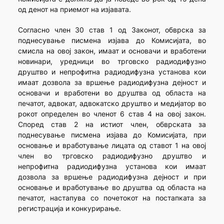
од денот на приемот на изјавата.
Согласно член 30 став 1 од Законот, обврска за
поднесување писмена изјава до Комисијата, во
смисла на овој закон, имаат и основачи и вработени
новинари, уредници во трговско радиодифузно
друштво и непрофитна радиодифузна установа кои
имаат дозвола за вршење радиодифузна дејност и
основачи и вработени во друштва од областа на
печатот, адвокат, адвокатско друштво и медијатор во
рокот определен во членот 6 став 4 на овој закон.
Според став 2 на истиот член, обврската за
поднесување писмена изјава до Комисијата, при
основање и вработување лицата од ставот 1 на овој
член во трговско радиодифузно друштво и
непрофитна радиодифузна установа кои имаат
дозвола за вршење радиодифузна дејност и при
основање и вработување во друштва од областа на
печатот, настапува со почетокот на постапката за
регистрација и конкурирање.