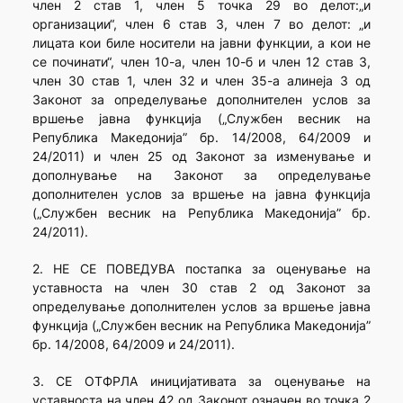
член 2 став 1, член 5 точка 29 во делот:„и
организации“, член 6 став 3, член 7 во делот: „и
лицата кои биле носители на јавни функции, а кои не
се починати“, член 10-а, член 10-б и член 12 став 3,
член 30 став 1, член 32 и член 35-а алинеја 3 од
Законот за определување дополнителен услов за
вршење јавна функција („Службен весник на
Република Македонија” бр. 14/2008, 64/2009 и
24/2011) и член 25 од Законот за изменување и
дополнување на Законот за определување
дополнителен услов за вршење на јавна функција
(„Службен весник на Република Македонија” бр.
24/2011).
2. НЕ СЕ ПОВЕДУВА постапка за оценување на
уставноста на член 30 став 2 од Законот за
определување дополнителен услов за вршење јавна
функција („Службен весник на Република Македонија”
бр. 14/2008, 64/2009 и 24/2011).
3. СЕ ОТФРЛА иницијативата за оценување на
уставноста на член 42 од Законот означен во точка 2