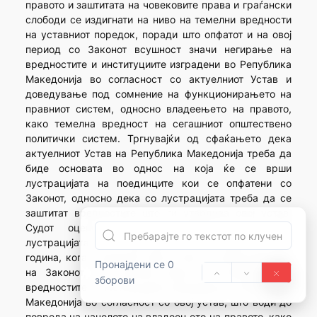
правото и заштитата на човековите права и граѓански
слободи се издигнати на ниво на темелни вредности
на уставниот поредок, поради што опфатот и на овој
период со Законот всушност значи негирање на
вредностите и институциите изградени во Република
Македонија во согласност со актуелниот Устав и
доведување под сомнение на функционирањето на
правниот систем, односно владеењето на правото,
како темелна вредност на сегашниот општествено
политички систем. Тргнувајќи од сфаќањето дека
актуелниот Устав на Република Македонија треба да
биде основата во однос на која ќе се врши
лустрацијата на поединците кои се опфатени со
Законот, односно дека со лустрацијата треба да се
заштитат вредностите што ги утврдува овој устав,
Судот оцени дека определбата во Законот,
лустрацијата да се однесува и на периодот по 1991
година, кога е донесен овој устав, до донесувањето
Пронајдени се 0
на Законот, во суштина води кон негирање на
зборови
вредностите и институциите изградени во Република
Македонија во согласност со овој устав, што води до
повреда на начелото на владеењето на правото, како