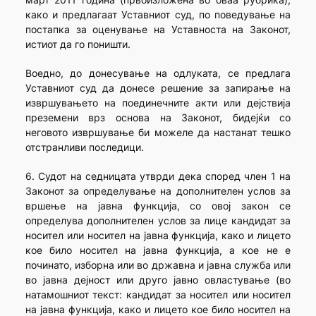
како и предлагаат Уставниот суд, по поведување на
постапка за оценување на Уставноста на Законот,
истиот да го поништи.
Воедно, до донесување на одлуката, се предлага
Уставниот суд да донесе решение за запирање на
извршувањето на поединечните акти или дејствија
преземени врз основа на Законот, бидејќи со
неговото извршување би можеле да настанат тешко
отстранливи последици.
6. Судот на седницата утврди дека според член 1 на
Законот за определување на дополнителен услов за
вршење на јавна функција, со овој закон се
определува дополнителен услов за лице кандидат за
носител или носител на јавна функција, како и лицето
кое било носител на јавна функција, а кое не е
починато, изборна или во државна и јавна служба или
во јавна дејност или друго јавно овластување (во
натамошниот текст: кандидат за носител или носител
на јавна функција, како и лицето кое било носител на