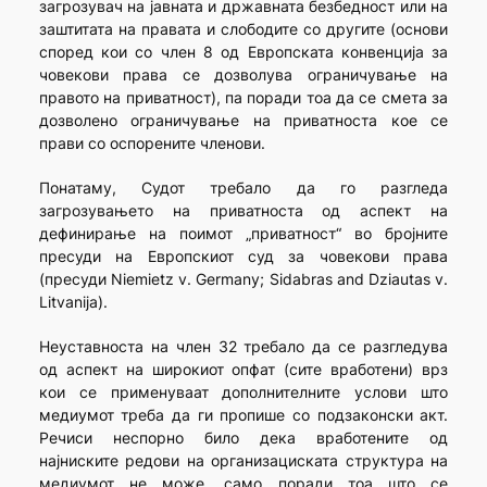
загрозувач на јавната и државната безбедност или на
заштитата на правата и слободите со другите (основи
според кои со член 8 од Европската конвенција за
човекови права се дозволува ограничување на
правото на приватност), па поради тоа да се смета за
дозволено ограничување на приватноста кое се
прави со оспорените членови.
Понатаму, Судот требало да го разгледа
загрозувањето на приватноста од аспект на
дефинирање на поимот „приватност“ во бројните
пресуди на Европскиот суд за човекови права
(пресуди Niemietz v. Germany; Sidabras and Dziautas v.
Litvanija).
Неуставноста на член 32 требало да се разгледува
од аспект на широкиот опфат (сите вработени) врз
кои се применуваат дополнителните услови што
медиумот треба да ги пропише со подзаконски акт.
Речиси неспорно било дека вработените од
најниските редови на организациската структура на
медиумот не може, само поради тоа што се