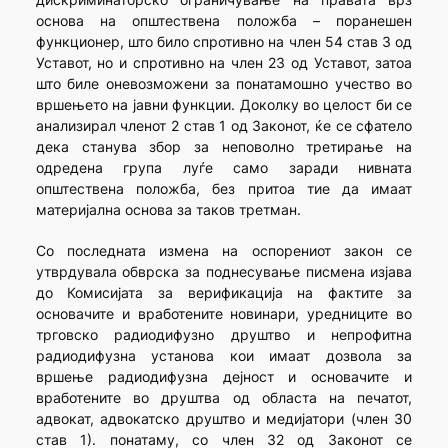
основа на општествена положба – поранешен
функционер, што било спротивно на член 54 став 3 од
Уставот, но и спротивно на член 23 од Уставот, затоа
што биле оневозможени за понатамошно учество во
вршењето на јавни функции. Доколку во целост би се
анализирал членот 2 став 1 од Законот, ќе се сфатело
дека станува збор за неповолно третирање на
одредена група луѓе само заради нивната
општествена положба, без притоа тие да имаат
материјална основа за таков третман.
Со последната измена на оспорениот закон се
утврдувала обврска за поднесување писмена изјава
до Комисијата за верификација на фактите за
основачите и вработените новинари, уредниците во
трговско радиодифузно друштво и непрофитна
радиодифузна установа кои имаат дозвола за
вршење радиодифузна дејност и основачите и
вработените во друштва од областа на печатот,
адвокат, адвокатско друштво и медијатори (член 30
став 1). понатаму, со член 32 од Законот се