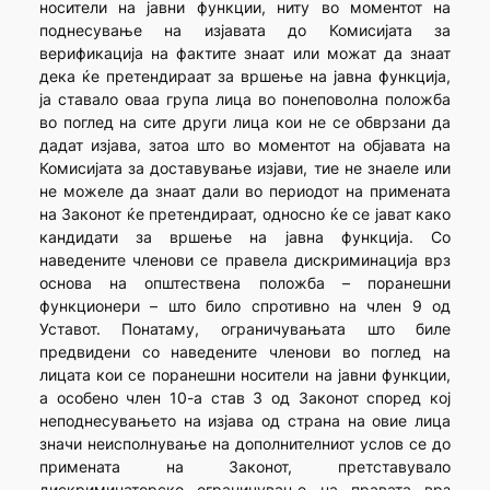
носители на јавни функции, ниту во моментот на
поднесување на изјавата до Комисијата за
верификација на фактите знаат или можат да знаат
дека ќе претендираат за вршење на јавна функција,
ја ставало оваа група лица во понеповолна положба
во поглед на сите други лица кои не се обврзани да
дадат изјава, затоа што во моментот на објавата на
Комисијата за доставување изјави, тие не знаеле или
не можеле да знаат дали во периодот на примената
на Законот ќе претендираат, односно ќе се јават како
кандидати за вршење на јавна функција. Со
наведените членови се правела дискриминација врз
основа на општествена положба – поранешни
функционери – што било спротивно на член 9 од
Уставот. Понатаму, ограничувањата што биле
предвидени со наведените членови во поглед на
лицата кои се поранешни носители на јавни функции,
а особено член 10-а став 3 од Законот според кој
неподнесувањето на изјава од страна на овие лица
значи неисполнување на дополнителниот услов се до
примената на Законот, претставувало
дискриминаторско ограничување на правата врз