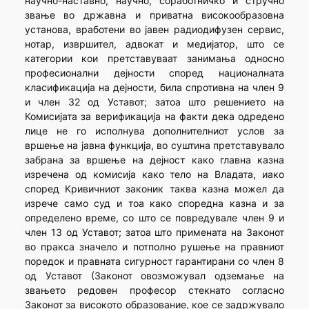
научно-наставно, научно, соработничко и стручно
звање во државна и приватна високообразовна
установа, вработени во јавен радиодифузен сервис,
нотар, извршител, адвокат и медијатор, што се
категории кои претставуваат занимања односно
професионални дејности според националната
класификација на дејности, била спротивна на член 9
и член 32 од Уставот; затоа што решението на
Комисијата за верификација на факти дека одредено
лице не го исполнува дополнителниот услов за
вршење на јавна функција, во суштина претставувало
забрана за вршење на дејност како главна казна
изречена од комисија како тело на Владата, иако
според Кривичниот законик таква казна можел да
изрече само суд и тоа како споредна казна и за
определено време, со што се повредувале член 9 и
член 13 од Уставот; затоа што примената на Законот
во пракса значело и потполно рушење на правниот
поредок и правната сигурност гарантирани со член 8
од Уставот (Законот овозможувал одземање на
звањето редовен професор стекнато согласно
Законот за високото образование, кое се задржувало