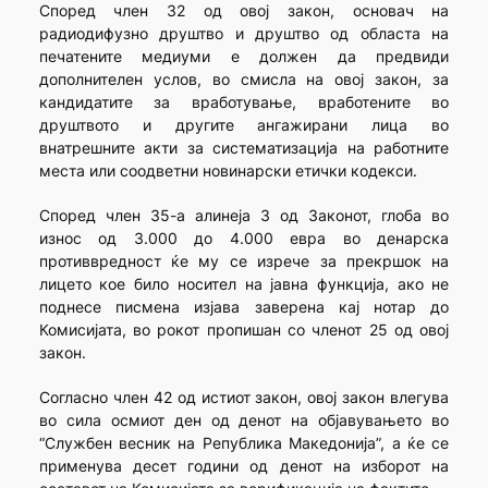
Според член 32 од овој закон, основач на
радиодифузно друштво и друштво од областа на
печатените медиуми е должен да предвиди
дополнителен услов, во смисла на овој закон, за
кандидатите за вработување, вработените во
друштвото и другите ангажирани лица во
внатрешните акти за систематизација на работните
места или соодветни новинарски етички кодекси.
Според член 35-а алинеја 3 од Законот, глоба во
износ од 3.000 до 4.000 евра во денарска
противвредност ќе му се изрече за прекршок на
лицето кое било носител на јавна функција, ако не
поднесе писмена изјава заверена кај нотар до
Комисијата, во рокот пропишан со членот 25 од овој
закон.
Согласно член 42 од истиот закон, овој закон влегува
во сила осмиот ден од денот на објавувањето во
“Службен весник на Република Македонија”, а ќе се
применува десет години од денот на изборот на