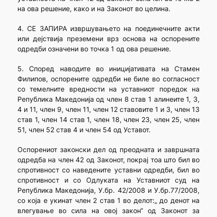
на ова решение, како и на Законот во целина.
4. СЕ ЗАПИРА извршувањето на поединечните акти
или дејствија преземени врз основа на оспорените
одредби означени во точка 1 од ова решение.
5. Според наводите во иницијативата на Стамен
Филипов, оспорените одредби не биле во согласност
со темелните вредности на уставниот поредок на
Република Македонија од член 8 став 1 алинеите 1, 3,
4 и 11, член 9, член 11, член 12 ставовите 1 и 3, член 13
став 1, член 14 став 1, член 18, член 23, член 25, член
51, член 52 став 4 и член 54 од Уставот.
Оспорениот законски дел од преодната и завршната
одредба на член 42 од Законот, покрај тоа што бил во
спротивност со наведените уставни одредби, бил во
спротивност и со Одлуката на Уставниот суд на
Република Македонија, У.бр. 42/2008 и У.бр.77/2008,
со која е укинат член 2 став 1 во делот:„ до денот на
влегување во сила на овој закон“ од Законот за