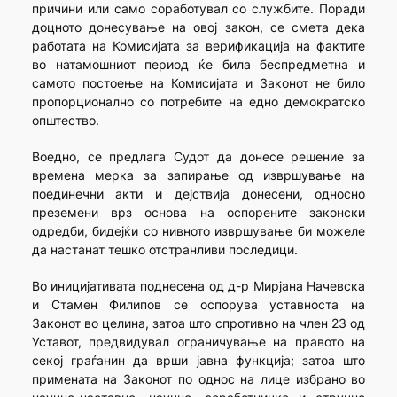
причини или само соработувал со службите. Поради
доцното донесување на овој закон, се смета дека
работата на Комисијата за верификација на фактите
во натамошниот период ќе била беспредметна и
самото постоење на Комисијата и Законот не било
пропорционално со потребите на едно демократско
општество.
Воедно, се предлага Судот да донесе решение за
времена мерка за запирање од извршување на
поединечни акти и дејствија донесени, односно
преземени врз основа на оспорените законски
одредби, бидејќи со нивното извршување би можеле
да настанат тешко отстранливи последици.
Во иницијативата поднесена од д-р Мирјана Начевска
и Стамен Филипов се оспорува уставноста на
Законот во целина, затоа што спротивно на член 23 од
Уставот, предвидувал ограничување на правото на
секој граѓанин да врши јавна функција; затоа што
примената на Законот по однос на лице избрано во