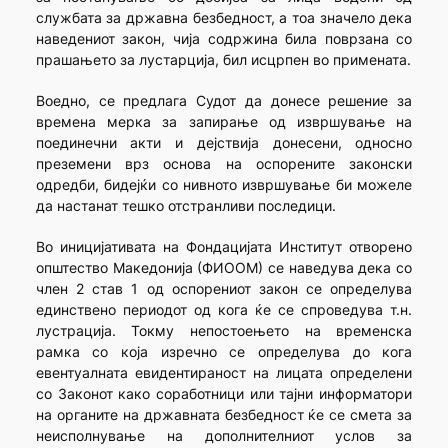
службата за државна безбедност, а тоа значело дека
наведениот закон, чија содржина била поврзана со
прашањето за лустарција, бил исцрпен во примената.
Воедно, се предлага Судот да донесе решение за
времена мерка за запирање од извршување на
поединечни акти и дејствија донесени, односно
преземени врз основа на оспорените законски
одредби, бидејќи со нивното извршување би можеле
да настанат тешко отстранливи последици.
Во иницијативата на Фондацијата Институт отворено
општество Македонија (ФИООМ) се наведува дека со
член 2 став 1 од оспорениот закон се определува
единствено периодот од кога ќе се спроведува т.н.
лустрација. Токму непостоењето на временска
рамка со која изречно се определува до кога
евентуалната евидентираност на лицата определени
со Законот како соработници или тајни информатори
на органите на државната безбедност ќе се смета за
неисполнување на дополнителниот услов за