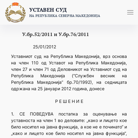
Skip
УСТАВЕН СУД
to
НА РЕПУБЛИКА СЕВЕРНА МАКЕДОНИЈА
content
У.бр.52/2011 и У.бр.76/2011
25/01/2012
Уставниот суд на Република Македонија, врз основа
на член 110 од Уставот на Република Македонија,
член 27 и член 71 од Деловникот на Уставниот суд на
Република Македонија (“Службен весник на
Република Македонија” бр.70/1992), на седницата
одржана на 25 јануари 2012 година, донесе
Р Е Ш Е Н И Е
1. СЕ ПОВЕДУВА постапка за оценување на
уставноста на член 1 во деловите: „како и лицето кое
било носител на јавна функција, а кое не е починато“ и
„како и лицето кое било носител на јавна функција“,