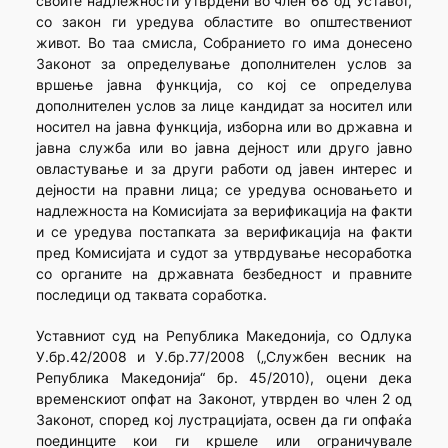
своите надлежности утврдени во член 68 од Уставот,
со закон ги уредува областите во општествениот
живот. Во таа смисла, Собранието го има донесено
Законот за определување дополнителен услов за
вршење јавна функција, со кој се определува
дополнителен услов за лице кандидат за носител или
носител на јавна функција, изборна или во државна и
јавна служба или во јавна дејност или друго јавно
овластување и за други работи од јавен интерес и
дејности на правни лица; се уредува основањето и
надлежноста на Комисијата за верификација на факти
и се уредува постапката за верификација на факти
пред Комисијата и судот за утврдување несоработка
со органите на државната безбедност и правните
последици од таквата соработка.
Уставниот суд на Република Македонија, со Одлука
У.бр.42/2008 и У.бр.77/2008 („Службен весник на
Република Македонија“ бр. 45/2010), оцени дека
временскиот опфат на Законот, утврден во член 2 од
Законот, според кој лустрацијата, освен да ги опфаќа
поединците кои ги кршеле или ограничувале