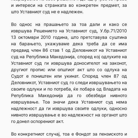
и интереси на странката во конкретен предмет, за
што Уставниот суд не е надлежен.
Во однос на прашањето за тоа дали и како се
извршува Решението на Уставниот суд, У.бр.71/2010
13 октомври 2010 година, што претставува суштина
на барањето, укажуваме дека треба да се има
предвид член 86 став 1 од Деловникот на Уставниот
суд на Република Македонија, според кој одлуките на
Уставниот суд ги извршува доносителот на законот,
другиот пропис или општиот акт што со одлука на
Судот е поништен или укинат. Според член 87 од
Деловникот, Уставниот суд го следи извршувањето на
своите одлуки и по потреба, ќе побара од Владата на
Република Македонија да го обезбеди нивното
извршување. Тоа значи дека Уставниот суд нема
надлежност да ги извршува своите одлуки, односно
нивното извршување е во надлежност на органот што
го донел оспорениот акт.
Во конкретниот случај, тоа е Фондот за пензиското и