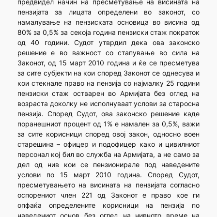
предвидел начин на пресметување на висината на
пензијата за лицата определени во законот, со
намалување на пензиската основица во висина од
80% за 0,5% за секоја година пензиски стаж пократок
од 40 години. Судот утврдил дека ова законско
решение е во важност со стапување во сила на
Законот, од 15 март 2010 година и ќе се пресметува
за сите субјекти на кои според Законот се однесува и
кои стекнале право на пензија со најмалку 25 години
пензиски стаж остварен во Армијата без оглед на
возраста доколку не исполнуваат услови за старосна
пензија. Според Судот, ова законско решение каде
поранешниот процент од 1% е намален за 0,5%, важи
за сите корисници според овој закон, односно воен
старешина – офицер и подофицер како и цивилниот
персонал кој бил во служба на Армијата, а не само за
дел од нив кои се пензионирале под наведените
услови по 15 март 2010 година. Според Судот,
пресметувањето на висината на пензијата согласно
оспорениот член 221 од Законот е право кое ги
опфаќа определените корисници на пензија по
наведениот основ без оглед на нивното време на