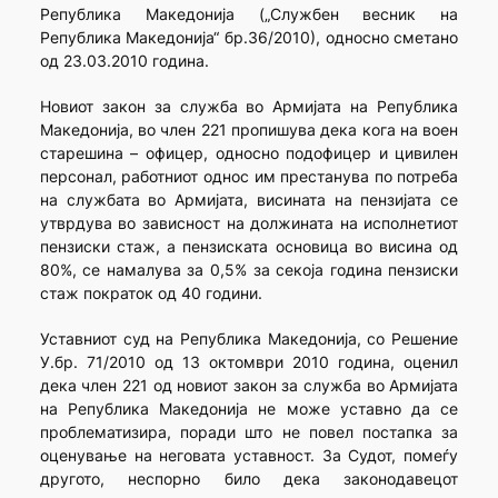
Република Македонија („Службен весник на
Република Македонија“ бр.36/2010), односно сметано
од 23.03.2010 година.
Новиот закон за служба во Армијата на Република
Македонија, во член 221 пропишува дека кога на воен
старешина – офицер, односно подофицер и цивилен
персонал, работниот однос им престанува по потреба
на службата во Армијата, висината на пензијата се
утврдува во зависност на должината на исполнетиот
пензиски стаж, а пензиската основица во висина од
80%, се намалува за 0,5% за секоја година пензиски
стаж пократок од 40 години.
Уставниот суд на Република Македонија, со Решение
У.бр. 71/2010 од 13 октомври 2010 година, оценил
дека член 221 од новиот закон за служба во Армијата
на Република Македонија не може уставно да се
проблематизира, поради што не повел постапка за
оценување на неговата уставност. За Судот, помеѓу
другото, неспорно било дека законодавецот