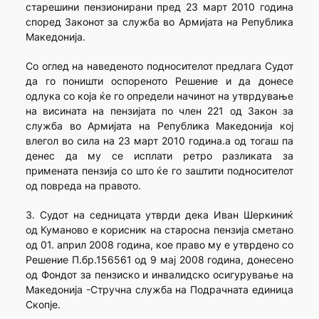
старешини пензионирани пред 23 март 2010 година
според Законот за служба во Армијата на Република
Македонија.
Со оглед на наведеното подносителот предлага Судот
да го поништи оспореното Решение и да донесе
одлука со која ќе го определи начинот на утврдување
на висината на пензијата по член 221 од Закон за
служба во Армијата на Република Македонија кој
влегол во сила на 23 март 2010 година.а од тогаш па
денес да му се исплати ретро разликата за
примената пензија со што ќе го заштити подносителот
од повреда на правото.
3. Судот на седницата утврди дека Иван Шеркиниќ
од Куманово е корисник на старосна пензија сметано
од 01. април 2008 година, кое право му е утврдено со
Решение П.бр.156561 од 9 мај 2008 година, донесено
од Фондот за пензиско и инвалидско осигурување на
Македонија -Стручна служба на Подрачната единица
Скопје.