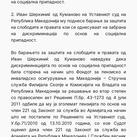
на социјална припадност.
2. Иван Шеркиниќ од Куманово на Уставниот суд на
Република Македонија му поднесе барање за заштита
на слободите и правата кои се однесуваат на забрана
на дискриминација по основ на социјална
припадност.
Во барањето за заштита на слободите и правата од
Иван Шеркиниќ од Куманово наведува дека
дискриминацијата по основ на социјална припадност
била сторена на начин што Фондот за пензиско и
инвалидско осигурување на Македонија – Стручна
служба Филијала Скопје и Комисијата на Владата на
Република Македонија за решавање во втор степен
со правосилен акт Решение П.бр. 43-1273 од 4 јули
2011 одбиле да му ја зголемат пензијата по основ на
член 221 од Законот за служба во Армијата,на начин
што не постапиле по Решението на Уставниот суд,
У.бр.71/2010 од 13.10.2010 година, со кое Судот
оценил дека член 221 од Законот за служба во
Армијата на Република Македонија („Службен весник