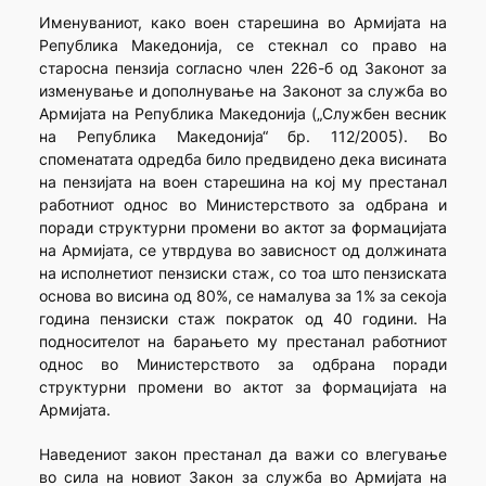
Именуваниот, како воен старешина во Армијата на
Република Македонија, се стекнал со право на
старосна пензија согласно член 226-б од Законот за
изменување и дополнување на Законот за служба во
Армијата на Република Македонија („Службен весник
на Република Македонија“ бр. 112/2005). Во
споменатата одредба било предвидено дека висината
на пензијата на воен старешина на кој му престанал
работниот однос во Министерството за одбрана и
поради структурни промени во актот за формацијата
на Армијата, се утврдува во зависност од должината
на исполнетиот пензиски стаж, со тоа што пензиската
основа во висина од 80%, се намалува за 1% за секоја
година пензиски стаж пократок од 40 години. На
подносителот на барањето му престанал работниот
однос во Министерството за одбрана поради
структурни промени во актот за формацијата на
Армијата.
Наведениот закон престанал да важи со влегување
во сила на новиот Закон за служба во Армијата на