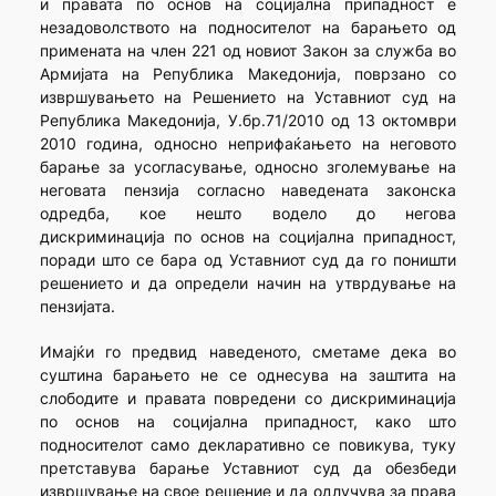
и правата по основ на социјална припадност е
незадоволството на подносителот на барањето од
примената на член 221 од новиот Закон за служба во
Армијата на Република Македонија, поврзано со
извршувањето на Решението на Уставниот суд на
Република Македонија, У.бр.71/2010 од 13 октомври
2010 година, односно неприфаќањето на неговото
барање за усогласување, односно зголемување на
неговата пензија согласно наведената законска
одредба, кое нешто водело до негова
дискриминација по основ на социјална припадност,
поради што се бара од Уставниот суд да го поништи
решението и да определи начин на утврдување на
пензијата.
Имајќи го предвид наведеното, сметаме дека во
суштина барањето не се однесува на заштита на
слободите и правата повредени со дискриминација
по основ на социјална припадност, како што
подносителот само декларативно се повикува, туку
претставува барање Уставниот суд да обезбеди
извршување на свое решение и да одлучува за права