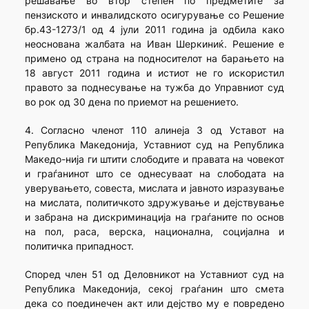
решавање во втор степен по предметите за
пензиското и инвалидското осигурување со Решение
бр.43-1273/1 од 4 јули 2011 година ја одбила како
неоснована жалбата на Иван Шеркиниќ. Решение е
примено од страна на подносителот на барањето на
18 август 2011 година и истиот не го искористил
правото за поднесување на тужба до Управниот суд
во рок од 30 дена по приемот на решението.
4. Согласно членот 110 алинеја 3 од Уставот на
Република Македонија, Уставниот суд на Република
Македо-нија ги штити слободите и правата на човекот
и граѓанинот што се однесуваат на слободата на
уверувањето, совеста, мислата и јавното изразување
на мислата, политичкото здружување и дејствување
и забрана на дискриминација на граѓаните по основ
на пол, раса, верска, национална, социјална и
политичка припадност.
Според член 51 од Деловникот на Уставниот суд на
Република Македонија, секој граѓанин што смета
дека со поединечен акт или дејство му е повредено