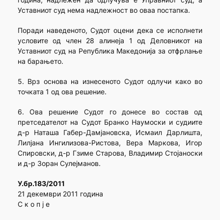
Уставниот суд нема надлежност во оваа постапка.
Поради наведеното, Судот оцени дека се исполнети
условите од член 28 алинеја 1 од Деловникот на
Уставниот суд на Република Македонија за отфрлање
на барањето.
5. Врз основа на изнесеното Судот одлучи како во
точката 1 од ова решение.
6. Ова решение Судот го донесе во состав од
претседателот на Судот Бранко Наумоски и судиите
д-р Наташа Габер-Дамјановска, Исмаил Дарлишта,
Лилјана Ингилизова-Ристова, Вера Маркова, Игор
Спировски, д-р Гзиме Старова, Владимир Стојаноски
и д-р Зоран Сулејманов.
У.бр.183/2011
21 декември 2011 година
С к о п ј е