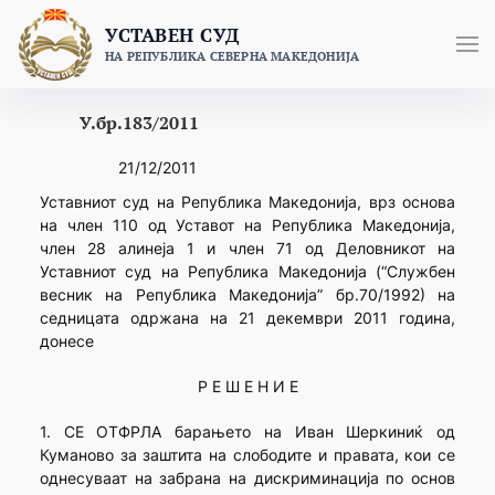
Skip
УСТАВЕН СУД
to
НА РЕПУБЛИКА СЕВЕРНА МАКЕДОНИЈА
content
У.бр.183/2011
21/12/2011
Уставниот суд на Република Македонија, врз основа
на член 110 од Уставот на Република Македонија,
член 28 алинеја 1 и член 71 од Деловникот на
Уставниот суд на Република Македонија (“Службен
весник на Република Македонија” бр.70/1992) на
седницата одржана на 21 декември 2011 година,
донесе
Р Е Ш Е Н И Е
1. СЕ ОТФРЛА барањето на Иван Шеркиниќ од
Куманово за заштита на слободите и правата, кои се
однесуваат на забрана на дискриминација по основ