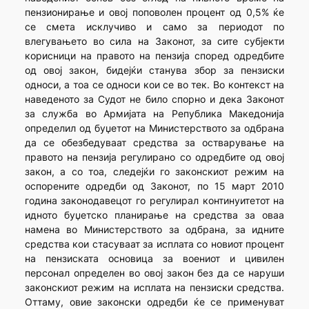
пензионирање и овој поповолен процент од 0,5% ќе
се смета исклучиво и само за периодот по
влегувањето во сила на Законот, за сите субјекти
корисници на правото на пензија според одредбите
од овој закон, бидејќи станува збор за пензиски
односи, а тоа се односи кои се во тек. Во контекст на
наведеното за Судот не било спорно и дека Законот
за служба во Армијата на Република Македонија
определил од буџетот на Министерството за одбрана
да се обезбедуваат средства за остварување на
правото на пензија регулирано со одредбите од овој
закон, а со тоа, следејќи го законскиот режим на
оспорените одредби од Законот, по 15 март 2010
година законодавецот го регулирал континуитетот на
идното буџетско планирање на средства за оваа
намена во Министерството за одбрана, за идните
средства кои стасуваат за исплата со новиот процент
на пензиската основица за воениот и цивилен
персонал определен во овој закон без да се наруши
законскиот режим на исплата на пензиски средства.
Оттаму, овие законски одредби ќе се применуват