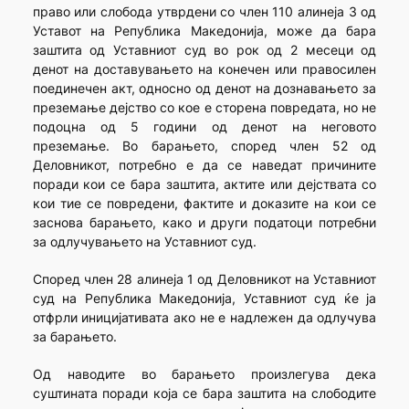
право или слобода утврдени со член 110 алинеја 3 од
Уставот на Република Македонија, може да бара
заштита од Уставниот суд во рок од 2 месеци од
денот на доставувањето на конечен или правосилен
поединечен акт, односно од денот на дознавањето за
преземање дејство со кое е сторена повредата, но не
подоцна од 5 години од денот на неговото
преземање. Во барањето, според член 52 од
Деловникот, потребно е да се наведат причините
поради кои се бара заштита, актите или дејствата со
кои тие се повредени, фактите и доказите на кои се
заснова барањето, како и други податоци потребни
за одлучувањето на Уставниот суд.
Според член 28 алинеја 1 од Деловникот на Уставниот
суд на Република Македонија, Уставниот суд ќе ја
отфрли иницијативата ако не е надлежен да одлучува
за барањето.
Од наводите во барањето произлегува дека
суштината поради која се бара заштита на слободите