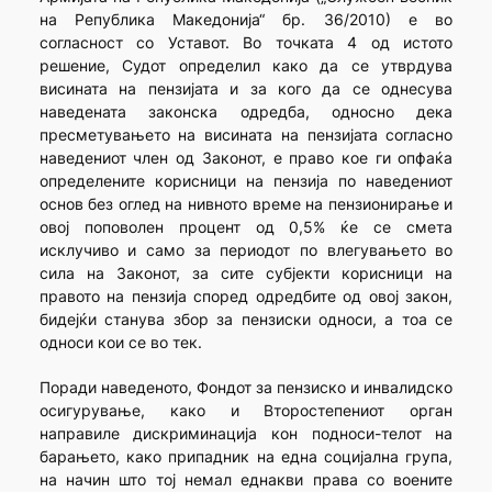
на Република Македонија“ бр. 36/2010) е во
согласност со Уставот. Во точката 4 од истото
решение, Судот определил како да се утврдува
висината на пензијата и за кого да се однесува
наведената законска одредба, односно дека
пресметувањето на висината на пензијата согласно
наведениот член од Законот, е право кое ги опфаќа
определените корисници на пензија по наведениот
основ без оглед на нивното време на пензионирање и
овој поповолен процент од 0,5% ќе се смета
исклучиво и само за периодот по влегувањето во
сила на Законот, за сите субјекти корисници на
правото на пензија според одредбите од овој закон,
бидејќи станува збор за пензиски односи, а тоа се
односи кои се во тек.
Поради наведеното, Фондот за пензиско и инвалидско
осигурување, како и Второстепениот орган
направиле дискриминација кон подноси-телот на
барањето, како припадник на една социјална група,
на начин што тој немал еднакви права со воените