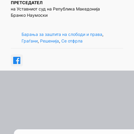
ПРЕТСЕДАТЕЛ
на Уставниот суд на Република Македонија
Бранко Наумоски
Барања за заштита на слободи и права
, 
Граѓани
, 
Решенија
, 
Се отфрла