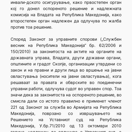
инвали-дското осигурување, како првостепен орган
кој го донел оспореното решение и надлежната
комисија на Владата на Република Македонија, како
второстепен орган надлежен да одлучува по жалба
против тоа решение.
Според Законот за управните спорови („Службен
весник на Република Македонија“ бр. 62/2006 и
150/2010) за законитоста на актите на органите на
државната управа, Владата, други државни органи,
општините и градот Скопје, организации утврдени со
закон и на правни и други лица во вршење на јавни
овластувања (носители на јавни овластувања), кога
решаваат за правата и обврските во поединечни
управни работи, одлучува судот во управен спор. Тоа
значи дека за законитоста на оспореното решение, во
смисла дали со истото правилно е применет членот
221 од Законот за служба во Армијата на Република
Македонија, поврзано со извршувањето на
Решението на Уставниот суд на Република
Македонија, У.бр.71/2010 од 13 октомври 2010
година, надлежен да одлучува е Управниот суд, а