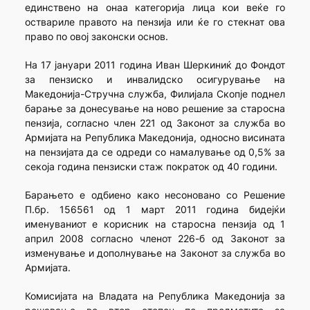
единствено на онаа категорија лица кои веќе го
оствариле правото на пензија или ќе го стекнат ова
право по овој законски основ.
На 17 јануари 2011 година Иван Шеркиниќ до Фондот
за пензиско и инвалидско осигурување на
Македонија-Стручна служба, Филијала Скопје поднел
барање за донесување на ново решение за старосна
пензија, согласно член 221 од Законот за служба во
Армијата на Република Македонија, односно висината
на пензијата да се одреди со намалување од 0,5% за
секоја година пензиски стаж пократок од 40 години.
Барањето е одбиено како несоновано со Решение
П.бр. 156561 од 1 март 2011 година бидејќи
именуваниот е корисник на старосна пензија од 1
април 2008 согласно членот 226-б од Законот за
изменување и дополнување на Законот за служба во
Армијата.
Комисијата на Владата на Република Македонија за