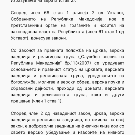
изразување на верата (став 2).
Според член 68 став 1 алинеја 2 од Уставот,
Собранието на Република Македонија, кое е
претставнички орган на граѓаните и носител на
законодавна власт на Републиката (член 61 став 1 од
Уставот), донесува закони.
Со Законот за правната положба на црква, верска
заедница и религиозна група („Службен весник на
Република Македонија“ бр.113/2007) се уредуваат
основањето и правниот статус на црквата, верската
заедница и религиозната група, уредувањето на
богослужба, молитва и верски обред, верска поука и
образовни дејности, приходи од црквата, верската
заедница и религиозната група, како и други
прашања (член 1 став 1).
Според член 2 од наведениот закон, црква, верска
заедница и религиозна заедница, во смисла на овој
закон, е доброволна заедница на физички лица кои со
своето верско убедување и изворите на нивното