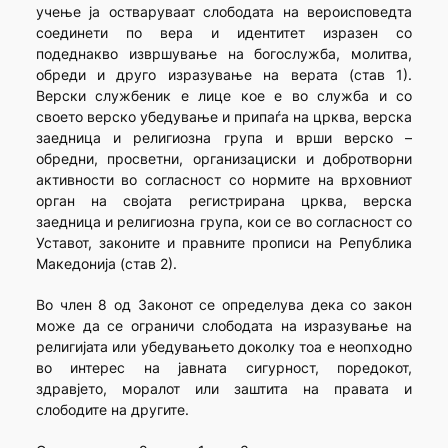
учење ја остваруваат слободата на вероисповедта
соединети по вера и идентитет изразен со
подеднакво извршување на богослужба, молитва,
обреди и друго изразување на верата (став 1).
Верски службеник е лице кое е во служба и со
своето верско убедување и припаѓа на црква, верска
заедница и религиозна група и врши верско –
обредни, просветни, организациски и добротворни
активности во согласност со нормите на врховниот
орган на својата регистрирана црква, верска
заедница и религиозна група, кои се во согласност со
Уставот, законите и правните прописи на Република
Македонија (став 2).
Во член 8 од Законот се определува дека со закон
може да се ограничи слободата на изразување на
религијата или убедувањето доколку тоа е неопходно
во интерес на јавната сигурност, поредокот,
здравјето, моралот или заштита на правата и
слободите на другите.