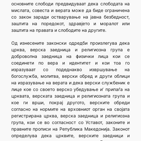
основните слободи предвидуваат дека слободата на
мислата, совеста и верата може да биде ограничена
со закон заради остварување на јавна безбедност,
заштита на поредокот, здравјето и моралот или
заштита на правата и слободите на другите.
Од изнесените законски одредби произлегува дека
црква, верска заедница и религиозна група е
доброволна заедница на физички лица кои се
соединети по вера и идентитет и кои тоа го
изразуваат со подеднакво извршување на
богослужба, молитва, верски обред и други облици
на изразување на верата и дека верски службеник е
лице кое со своето верско убедување и’ припаѓа на
црквата, верската заедница и религиозната група и
кое ги врши, покрај другото, верските обреди
согласно на нормите на врховниот орган на својата
регистрирана црква, верска заедница и религиозна
група, кои се во согласност со Уставот, законите и
правните прописи на Република Македонија. Законот
определува дека црквите, верските заедници и