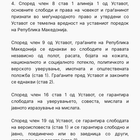
4. Според член 8 став 1 алинеја 1 од Уставот,
основните слободи и права на човекот и граѓанинот
признати во меѓународното право и утврдени со
Уставот се темелна вредност на уставниот поредок
на Република Македонија.
Според член 9 од Уставот, граѓаните на Република
Македонија се еднакви во слободите и правата
независно од полот, расата, бојата на кожата,
националното и социјалното потекло, политичкото и
верското уверување, имотната и општествената
положба (став 1). Граѓаните пред Уставот и законите
се еднакви (став 2).
Според член 16 став 1 од Уставот, се гарантира
слободата на уверувањето, совеста, мислата и
јавното изразување на мислата.
Според член 19 од Уставот, се гарантира слободата
на вероисповеста (став 1) и се гарантира слободно и
јавно, поединечно или во заедница со други,