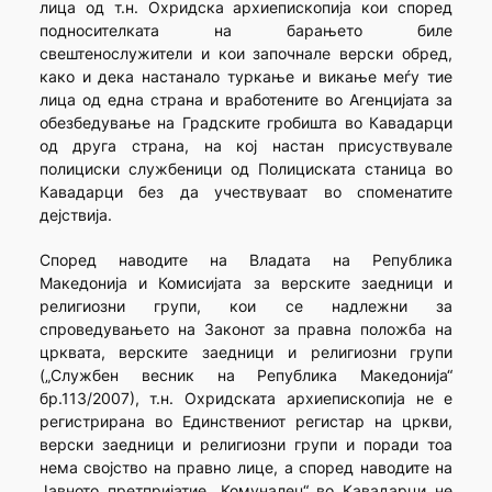
лица од т.н. Охридска архиепископија кои според
подносителката на барањето биле
свештенослужители и кои започнале верски обред,
како и дека настанало туркање и викање меѓу тие
лица од една страна и вработените во Агенцијата за
обезбедување на Градските гробишта во Кавадарци
од друга страна, на кој настан присуствувале
полициски службеници од Полициската станица во
Кавадарци без да учествуваат во споменатите
дејствија.
Според наводите на Владата на Република
Македонија и Комисијата за верските заедници и
религиозни групи, кои се надлежни за
спроведувањето на Законот за правна положба на
црквата, верските заедници и религиозни групи
(„Службен весник на Република Македонија“
бр.113/2007), т.н. Охридската архиепископија не е
регистрирана во Единствениот регистар на цркви,
верски заедници и религиозни групи и поради тоа
нема својство на правно лице, а според наводите на
Јавното претпријатие „Комуналец“ во Кавадарци не