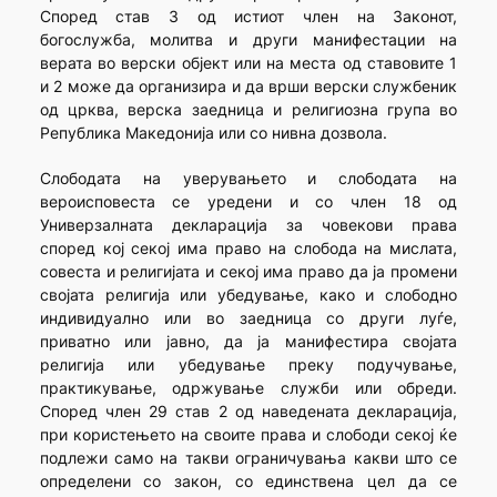
Според став 3 од истиот член на Законот,
богослужба, молитва и други манифестации на
верата во верски објект или на места од ставовите 1
и 2 може да организира и да врши верски службеник
од црква, верска заедница и религиозна група во
Република Македонија или со нивна дозвола.
Слободата на уверувањето и слободата на
вероисповеста се уредени и со член 18 од
Универзалната декларација за човекови права
според кој секој има право на слобода на мислата,
совеста и религијата и секој има право да ја промени
својата религија или убедување, како и слободно
индивидуално или во заедница со други луѓе,
приватно или јавно, да ја манифестира својата
религија или убедување преку подучување,
практикување, одржување служби или обреди.
Според член 29 став 2 од наведената декларација,
при користењето на своите права и слободи секој ќе
подлежи само на такви ограничувања какви што се
определени со закон, со единствена цел да се