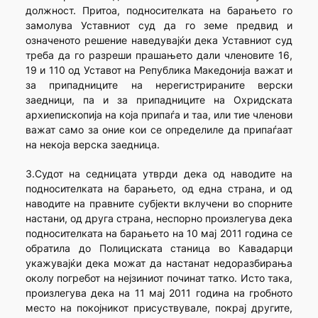
должност. Притоа, подносителката на барањето го
замолува Уставниот суд да го земе предвид и
означеното решение наведувајќи дека Уставниот суд
треба да го разреши прашањето дали членовите 16,
19 и 110 од Уставот на Република Македонија важат и
за припадниците на нерегистрираните верски
заедници, па и за припадниците на Охридската
архиепископија на која припаѓа и таа, или тие членови
важат само за оние кои се определиле да припаѓаат
на некоја верска заедница.
3.Судот на седницата утврди дека од наводите на
подносителката на барањето, од една страна, и од
наводите на правните субјекти вклучени во спорните
настани, од друга страна, неспорно произлегува дека
подносителката на барањето на 10 мај 2011 година се
обратила до Полициската станица во Кавадарци
укажувајќи дека можат да настанат недоразбирања
околу погребот на нејзиниот починат татко. Исто така,
произлегува дека на 11 мај 2011 година на гробното
место на покојникот присуствувале, покрај другите,