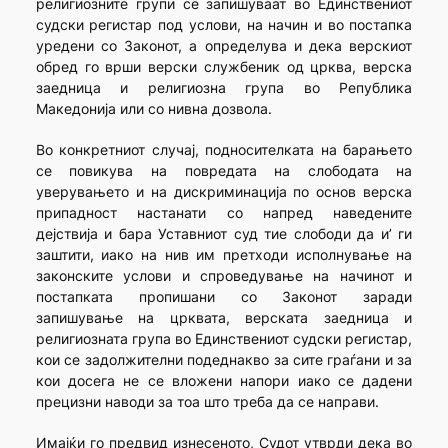
религиозните групи се запишуваат во Единствениот
судски регистар под услови, на начин и во постапка
уредени со Законот, а определува и дека верскиот
обред го врши верски службеник од црква, верска
заедница и религиозна група во Република
Македонија или со нивна дозвола.
Во конкретниот случај, подносителката на барањето
се повикува на повредата на слободата на
уверувањето и на дискриминација по основ верска
припадност настанати со напред наведените
дејствија и бара Уставниот суд тие слободи да и’ ги
заштити, иако на нив им претходи исполнување на
законските услови и спроведување на начинот и
постапката пропишани со Законот заради
запишување на црквата, верската заедница и
религиозната група во Единствениот судски регистар,
кои се задолжителни подеднакво за сите граѓани и за
кои досега не се вложени напори иако се дадени
прецизни наводи за тоа што треба да се направи.
Имајќи го предвид изнесеното, Судот утврди дека во