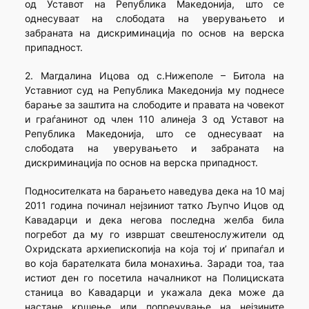
од Уставот на Република Македонија, што се
однесуваат на слободата на уверувањето и
забраната на дискриминација по основ на верска
припадност.
2. Магдалина Ицова од с.Нижеполе – Битола на
Уставниот суд на Република Македонија му поднесе
барање за заштита на слободите и правата на човекот
и граѓанинот од член 110 алинеја 3 од Уставот на
Република Македонија, што се однесуваат на
слободата на уверувањето и забраната на
дискриминација по основ на верска припадност.
Подносителката на барањето наведува дека на 10 мај
2011 година починал нејзиниот татко Љупчо Ицов од
Кавадарци и дека негова последна желба била
погребот да му го извршат свештенослужители од
Охридската архиепископија на која тој и’ припаѓал и
во која барателката била монахиња. Заради тоа, таа
истиот ден го посетила началникот на Полициската
станица во Кавадарци и укажала дека може да
настане кршење или попречување на нејзините