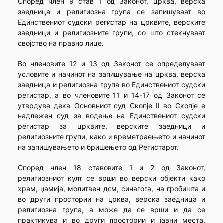
Според член 9 став 1 од Законот, црква, верска
заедница и религиозна група се запишуваат во
Единствениот судски регистар на црквите, верските
заедници и религиозните групи, со што стекнуваат
својство на правно лице.
Во членовите 12 и 13 од Законот се определуваат
условите и начинот на запишување на црква, верска
заедница и религиозна група во Единствениот судски
регистар, а во членовите 11 и 14-17 од Законот се
утврдува дека Основниот суд Скопје II во Скопје е
надлежен суд за водење на Единствениот судски
регистар за црквите, верските заедници и
религиозните групи, како и времетраењето и начинот
на запишувањето и бришењето од Регистарот.
Според член 18 ставовите 1 и 2 од Законот,
религиозниот култ се врши во верски објекти како
храм, џамија, молитвен дом, синагога, на гробишта и
во други простории на црква, верска заедница и
религиозна група, а може да се врши и да се
практикува и во други простории и јавни места.