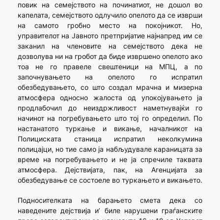
повик на семејството на починатиот, не дошол во
капелата, семејството одлучило опелото да се изврши
на самото гробно место на покојникот. Но,
управителот на Јавното претпријатие најнапред им се
заканил на членовите на семејството дека не
дозволува ни на гробот да биде извршено опелото ако
тоа не го правеле свештеници на МПЦ, а по
започнувањето на опелото го испратил
обезбедувањето, со што создал мрачна и мизерна
атмосфера односно жалоста од упокојувањето ја
продлабочил до неиздржливост наметнувајќи го
начинот на погребувањето што тој го определил. По
настанатото туркање и викање, началникот на
Полициската станица испратил неколкумина
полицајци, но тие само ја набљудувале караницата за
време на погребувањето и не ја спречиле таквата
атмосфера. Дејствијата, пак, на Агенцијата за
обезбедување се состоеле во туркањето и викањето.
Подносителката на барањето смета дека со
наведените дејствија и’ биле нарушени граѓанските