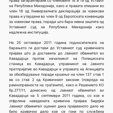
права загарантирани со членовите 16 и 19 од Уставот
на Република Македонија, како и правата опишани во
член 18 од Универзалната декларација за човекови
права и утврдени во член 9 од Европската конвенција
за човекови права, поради што бара нивна заштита од
Уставниот суд на Република Македонија како
надлежна институција.
На 25 октомври 2011 година подносителката на
барањето ги достави до Уставниот суд кривичната
пријава што ја доставила до Јавниот обвинител во
Кавадарци против началникот на Полициската
станица во Кавадарци, управникот на Јавното
претпријатие во Кавадарци и управата на Агенцијата
за обезбедување поради кршење на член 137 став 1
вв со став 2 од Кривичниот законик (повреда на
рамноправноста на граѓаните), како и Решението КО
бр.277/11, донесено од Јавниот обвинител во
Кавадарци на 5 септември 2011 година, со кое е
отфрлена наведената кривична пријава бидејќи
Јавниот обвинител оценил дека пријавеното дело не
било кривично дело кое се гони по службена