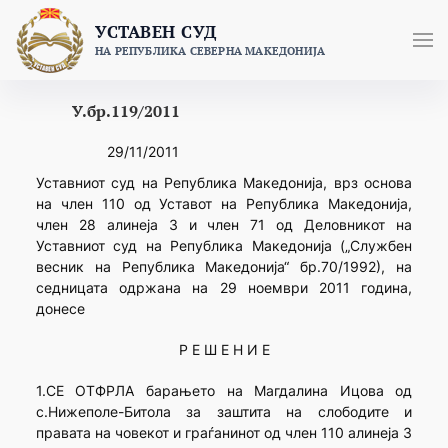
Skip
УСТАВЕН СУД
to
НА РЕПУБЛИКА СЕВЕРНА МАКЕДОНИЈА
content
У.бр.119/2011
29/11/2011
Уставниот суд на Република Македонија, врз основа
на член 110 од Уставот на Република Македонија,
член 28 алинеја 3 и член 71 од Деловникот на
Уставниот суд на Република Македонија („Службен
весник на Република Македонија“ бр.70/1992), на
седницата одржана на 29 ноември 2011 година,
донесе
Р Е Ш Е Н И Е
1.СЕ ОТФРЛА барањето на Магдалина Ицова од
с.Нижеполе-Битола за заштита на слободите и
правата на човекот и граѓанинот од член 110 алинеја 3