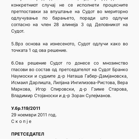
конкретниот случај не се исполнети процесните
претпоставки за впуштање на Судот во мериторно
одлучување по барањето, поради што одлучи
согласно на член 28 алинеја 3 од Деловникот на
Судот.
5.Врз основа на изнесеното, Судот одлучи како во
точката 1 од ова решение.
6.Ова решение Судот го донесе со мнозинство
гласови во состав од претседателот на Судот Бранко
Наумоски и судиите д-р Наташа Габер-Дамјановска,
Исмаил Дарлишта, Лилјана Ингилизова-Ристова, Вера
Маркова, Игор Спировски, д-р Гзиме Старова,
Владимир Стојаноски и д-р Зоран Сулејманов.
У.бр.119/2011
29 ноември 2011 год.
С к о п ј е
ПРЕТСЕДАТЕЛ