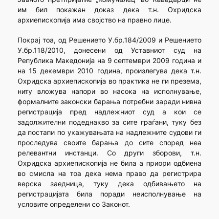
им бил покажан доказ дека т.н. Охридска
архиепископија има својство на правно лице.
Покрај тоа, од Решението У.бр.184/2009 и Решението
У.бр.118/2010, донесени од Уставниот суд на
Република Македонија на 9 септември 2009 година и
на 15 декември 2010 година, произлегува дека т.н.
Охридска архиепископија во практика не ги презема,
ниту вложува напори во насока на исполнување,
формалните законски барања потребни заради нивна
регистрација пред надлежниот суд а кои се
задолжителни подеднакво за сите граѓани, туку без
да постапи по укажувањата на надлежните судови ги
проследува своите барања до сите според неа
релевантни инстанци. Со други зборови, т.н.
Охридска архиепископија не била а приори одбиена
во смисла на тоа дека нема право да регистрира
верска заедница, туку дека одбивањето на
регистрацијата била поради неисполнување на
условите определени со Законот.