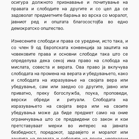
осигура должното признавање и почитување на
правата и слободите на другите и со цел да се
задоволат предметните барања во врска со моралот,
јавниот ред и општата благосостојба во едно
демократско општество.
Изнесените слободи и права се уредени, исто така, и
со член 9 од Европската конвенција за заштита на
човековите права и основни слободи така што се
определува дека секој има право на слобода на
мислата, совеста и верата. Ова право ја вклучува
слободата на промена на верата и убедувањето, како
и слободата на изразување на својата вера или
убедување, сам или заедно со другите, јавно или
приватно, преку богослужба, поука, проповеди,
верски обреди и ритуали. Слободата на
изразувањето на својата вера или на своите
убедувања може да биде предмет само на оние
ограничувања што се предвидени со закон и кои
претставуваат мерки во интерес на јавната
безбедност, поредокот, здравјето и моралот или
заштита на правата и сободите на други, неопходни