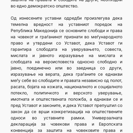
во едно демократско општество.
Од изнесените уставни одредби произлегува дека
темелна вредност на уставниот поредок на
Република Македонија се основните слободи и права
на човекот и граѓанинот признати во меѓународното
право и утврдени со Уставот, дека Уставот ги
гарантира слободата на уверувањето, совеста,
мислата и јавното изразување на мислата и
слободата на вероисповеста односно слободно и
јавно, поединечно или во заедница со други,
изразување на верата, дека граѓаните се еднакви
меѓу себе во слободите и правата независно од полот,
расата, бојата на кожата, националното и социјалното
потекло, политичкото и верското уверување,
имотната и општествената положба, а еднакви се и
пред Уставот и законите, и дека Уставот препуштил со
закон да се врши конкретизација на општествените
односи во уставните рамки. Универзалната
декларација за човекови права и Европската
конвенција за заштита на човековите права и