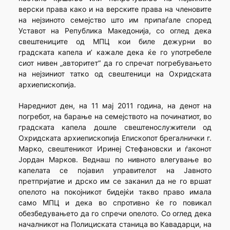
верски права како и на верските права на членовите
на нејзиното семејство што им припаѓале според
Уставот на Република Македонија, со оглед дека
свештениците од МПЦ кои биле дежурни во
градската капела и’ кажале дека ќе го употребеле
сиот нивен „авторитет“ да го спречат погребувањето
на нејзиниот татко од свештеници на Охридската
архиепископија.
Наредниот ден, на 11 мај 2011 година, на денот на
погребот, на барање на семејството на починатиот, во
градската капела дошле свештенослужители од
Охридската архиепископија Епископот брегалнички г.
Марко, свештеникот Иринеј Стефановски и ѓаконот
Јордан Марков. Веднаш по нивното влегување во
капелата се појавил управителот на Јавното
претпријатие и дрско им се заканил да не го вршат
опелото на покојникот бидејќи такво право имала
само МПЦ и дека во спротивно ќе го повикал
обезбедувањето да го спречи опелото. Со оглед дека
началникот на Полициската станица во Кавадарци, на