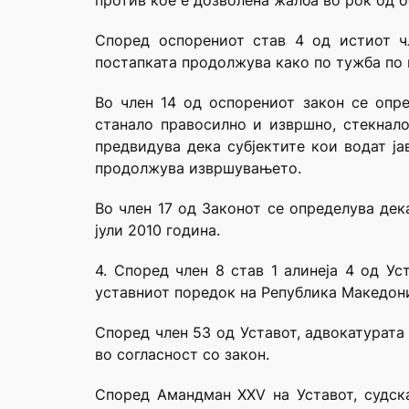
против кое е дозволена жалба во рок од о
Според оспорениот став 4 од истиот чл
постапката продолжува како по тужба по п
Во член 14 од оспорениот закон се опр
станало правосилно и извршно, стекнало
предвидува дека субјектите кои водат ј
продолжува извршувањето.
Во член 17 од Законот се определува дек
јули 2010 година.
4. Според член 8 став 1 алинеја 4 од Ус
уставниот поредок на Република Македони
Според член 53 од Уставот, адвокатурата
во согласност со закон.
Според Амандман XXV на Уставот, судскат