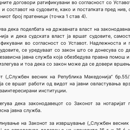
дните договори ратификувани во согласност со Уставот 
и составот на судовите, како и постапката пред нив, 
иот број пратеници (точка 1 став 4).
ва дека поделбата на државната власт на законодавна
ја и дека судската власт ја вршат судовите, самост
фикувани во согласност со Уставот. Надлежноста и п
удовите, се уредуваат со закон што се донесува со д
независна јавна служба која обезбедува правна помош и
излегува и тоа дека со закон може да се довери вршење
т („Службен весник на Република Македонија“ бр.55/2
оја се вршат работи од видот на јавни овластувања врз
 заинтересирани институции.
егува дека законодавецот со Законот за нотаријат 
исна јавна служба.
нување на Законот за извршување („Службен весник 