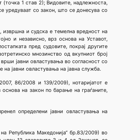
(точка 1 став 2); Видовите, надлежноста,
се уредуваат со закон, што се донесува со
, извршна и судска е темелна вредност на
ојно и независно, врз основа на Уставот,
остапката пред судовите, покрај другите
вотретинско мнозинство од вкупниот број
 врши јавни овластувања во согласност со
 на јавни овластувања на јавна служба.
007, 86/2008 и 139/2009), нотаријатот е
 основа на закон по барање на граѓаните,
пренел определени јавни овластувања на
на Република Македонија“ бр.83/2009) во