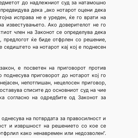
редметот до надлежниот суд за натамошно
 предвидува дека „ако нотарот оцени дека
јна исправа не е уреден, ќе го врати на
на известувањето. Ако доверителот не го
стиот член на Законот се определува дека
и, предлогот ќе биде отфрлен со решение,
 седиштето на нотарот кај кој е поднесен
закон, е посветен на приговорот против
 поднесува приговорот до нотарот кој го
нејасен, непотпишан, нецелосен приговор,
оставува списите до основниот суд на чие
ка согласно на одредбите од Законот за
е однесува на потврдата за правосилност и
ност и извршност на решението со кое се
отфрлил како ненавремен или недозволен“.