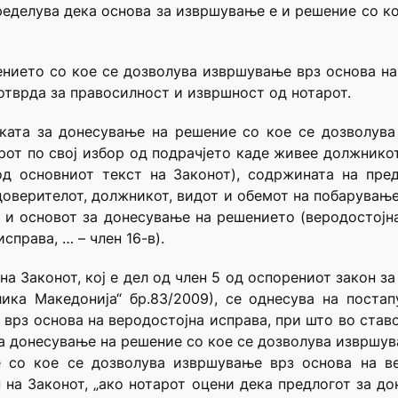
пределува дека основа за извршување е и решение со к
ението со кое се дозволува извршување врз основа на
отврда за правосилност и извршност од нотарот.
пката за донесување на решение со кое се дозволува
рот по свој избор од подрачјето каде живее должник
од основниот текст на Законот), содржината на пре
оверителот, должникот, видот и обемот на побарување
) и основот за донесување на решението (веродостојн
справа, … – член 16-в).
на Законот, кој е дел од член 5 од оспорениот закон 
ика Македонија“ бр.83/2009), се однесува на поста
врз основа на веродостојна исправа, при што во ставот
за донесување на решение со кое се дозволува извршув
е со кое се дозволува извршување врз основа на ве
н на Законот, „ако нотарот оцени дека предлогот за д