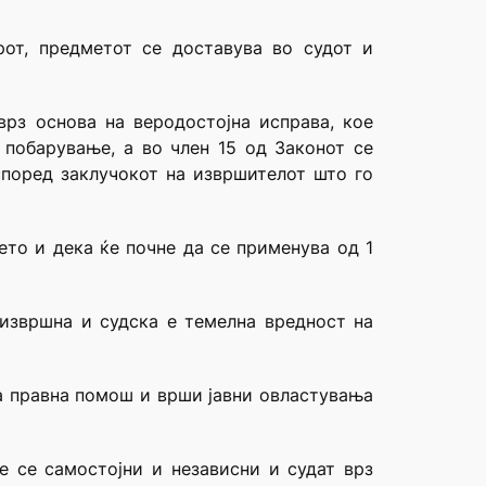
рот, предметот се доставува во судот и
рз основа на веродостојна исправа, кое
 побарување, а во член 15 од Законот се
според заклучокот на извршителот што го
ето и дека ќе почне да се применува од 1
, извршна и судска е темелна вредност на
ва правна помош и врши јавни овластувања
те се самостојни и независни и судат врз