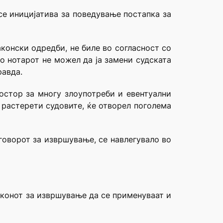
се иницијатива за поведување постапка за
конски одредби, не биле во согласност со
о нотарот не можел да ја замени судската
равда.
остор за многу злоупотреби и евентуални
 растерети судовите, ќе отворел поголема
говорот за извршување, се навлегувало во
аконот за извршување да се применуваат и