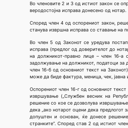
Во членовите 2 и 3 од истиот закон се о
веродостојна исправа донесено од нотар.
Според член 4 од оспорениот закон, реш
станува извршна исправа со ставање на п
Во член 5 од Законот се уредува поста
исправа (предлог од доверителот до нота
на должникот-правно лице – член 16-а 
задолжување на должникот, податоци за д
член 16-б од основниот текст на Законот
може да биде фактура, меница, чек, јавна и
Оспорениот член 16-г од основниот текст 
извршување („Службен весник на Републ
решение со кое се дозволува извршување 
дека „ако нотарот оцени дека предлогот 
допуштен и основан, ќе донесе решени
странките“. Според став 2 од истиот чле