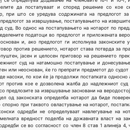
ј се определува додавање на членовите 16-г и 16-ѓ, 
телите да постапуваат и според решение со кое с
ар, при што се уредува содржината на предлогот за
 предлогот за извршување, постапувањето на извршит
д суд. Во однос на постапувањето на нотарот по пред
ределените податоци во предлогот и приложената веро
основан и, ако предлогот ги исполнува законските у
говор против решението, нотарот става потврда за п
пуштен, јасен и целосен приговор на решението прек
ежниот суд на натамошно постапување и донесување 
ен или неоснован, ќе го препрати предметот до судо
де насоки, по кои ќе ја продолжи постапката односно 
т против кое е дозволена жалба до надлежниот суд 
 со предлозите за извршување засновани на веродосто
дел од законската определба нотарот да биде повере
то спорно при таквото овластување на нотарот, поста
аконски одредби не определуваат навлегување на нот
темелната вредност поделба на државната власт на за
дредби се во согласност со член 8 став 1 алинеја 4,