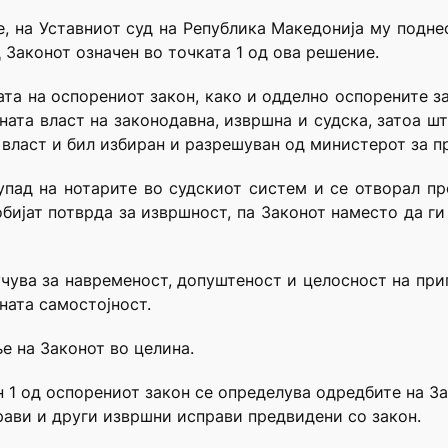
е, на Уставниот суд на Република Македонија му подне
 Законот означен во точката 1 од ова решение.
ата на оспорениот закон, како и одделно оспорените за
ната власт на законодавна, извршна и судска, затоа шт
 власт и бил избиран и разрешуван од министерот за п
упад на нотарите во судскиот систем и се отворал пр
ијат потврда за извршност, па Законот наместо да ги
ува за навременост, допуштеност и целосност на при
ната самостојност.
е на Законот во целина.
ен 1 од оспорениот закон се определува одредбите на З
ави и други извршни исправи предвидени со закон.