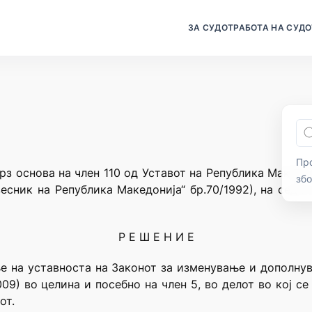
ЗА СУДОТ
РАБОТА НА СУДО
Про
рз основа на член 110 од Уставот на Република Македо
зб
есник на Република Македонија“ бр.70/1992), на седн
Р Е Ш Е Н И Е
е на уставноста на Законот за изменување и дополну
09) во целина и посебно на член 5, во делот во кој с
от.