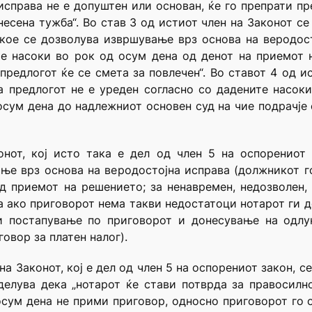
исправа не е допуштен или основан, ќе го препрати п
есена тужба“. Во став 3 од истиот член на Законот се
кое се дозволува извршување врз основа на веродосто
е насоки во рок од осум дена од денот на приемот 
предлогот ќе се смета за повлечен“. Во ставот 4 од и
а предлогот не е уреден согласно со дадените насок
осум дена до надлежниот основен суд на чие подрачје е
онот, кој исто така е дел од член 5 на оспорениот 
ње врз основа на веродостојна исправа (должникот го
 приемот на решението; за ненавремен, недозволен, 
а ако приговорот нема такви недостатоци нотарот ги д
и постапување по приговорот и донесување на одлу
овор за платен налог).
на Законот, кој е дел од член 5 на оспорениот закон, с
делува дека „нотарот ќе стави потврда за правосил
сум дена не прими приговор, односно приговорот го 