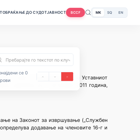
Т
ОБРАЌАЊЕ ДО СУДОТ
ЈАВНОСТ
MK
SQ
EN
BCCF
најдени се 0
нија и член 71 од Деловникот на Уставниот
орови
ицата одржана на 5 октомври 2011 година,
вање на Законот за извршување („Службен
е определува додавање на членовите 16-г и