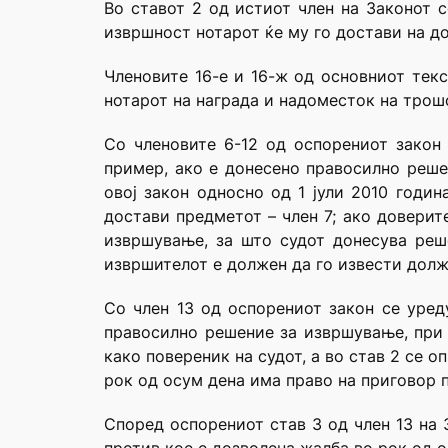
Во ставот 2 од истиот член на Законот 
извршност нотарот ќе му го достави на до
Членовите 16-е и 16-ж од основниот текс
нотарот на награда и надоместок на трошо
Со членовите 6-12 од оспорениот закон
пример, ако е донесено правосилно реше
овој закон односно од 1 јули 2010 годин
достави предметот – член 7; ако доверит
извршување, за што судот донесува реш
извршителот е должен да го извести долж
Со член 13 од оспорениот закон се уред
правосилно решение за извршување, при 
како повереник на судот, а во став 2 се
рок од осум дена има право на приговор п
Според оспорениот став 3 од член 13 на 