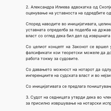
2. Александра Илиева адвокатка од Скопј
оценување на уставноста на одредбите од
Според наводите во иницијативата, целин
уставната определба за поделба на држав
власт со оглед дека бил дел од извршната
Со целиот концепт на Законот се вршел 
фалсификати кои теоретски можеле да доб
работа токму за судовите.
Со давањето можност на нотарот да одлуч
ингеренциите на судската власт и во нејзи
Со иницијативата се предлага поништувањ
3. Судот на седницата утврди дека во чл
за присилно извршување на нотарски испр