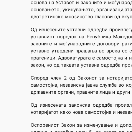
основа на Уставот и законите и меѓунаро
основањето, укинувањето, организацијата 
двотретинско мнозинство гласови од вкупн
Од изнесените уставни одредби произлегу
уставниот поредок на Република Македони
законите и меѓународните договори рати
уставно утврдени прашања во врска со с
пратеници. Адвокатурата е самостојна и 
закон, но од таквата уставна одредба про
Според член 2 од Законот за нотаријато
самостојна, независна јавна служба во к
државните органи, правните лица и други
Од изнесената законска одредба произл
нотаријатот како нова самостојна и незав
Оспорениот Закон за изменување и допол