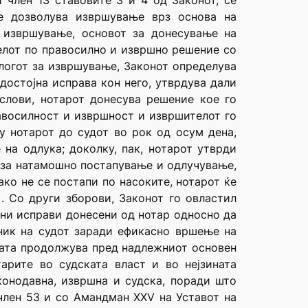
и член 13 ставовите 3 и 4 од Законот, се
е дозволува извршување врз основа на
 извршување, основот за донесување на
елот по правосилно и извршно решение со
логот за извршување, Законот определува
достојна исправа кон него, утврдува дали
слови, нотарот донесува решение кое го
равосилност и извршност и извршителот го
у нотарот до судот во рок од осум дена,
на одлука; доколку, пак, нотарот утврди
т за натамошно постапување и одлучување,
ако не се постапи по насоките, нотарот ќе
. Со други зборови, Законот го овластил
јни исправи донесени од нотар односно да
ник на судот заради ефикасно вршење на
пката продолжува пред надлежниот основен
арите во судската власт и во нејзината
конодавна, извршна и судска, поради што
 член 53 и со Амандман XXV на Уставот на