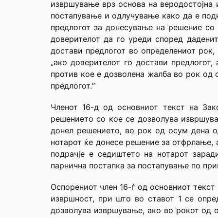
извршување врз основа на веродостојна 
постапување и одлучување како да е подн
предлогот за донесување на решение со 
доверителот да го уреди според даденит
достави предлогот во определениот рок, 
„ако доверителот го достави предлогот, 
против кое е дозволена жалба во рок од 
предлогот.“
Членот 16-д од основниот текст на Зак
решението со кое се дозволува извршува
донел решението, во рок од осум дена од
нотарот ќе донесе решение за отфрлање, 
подрачје е седиштето на нотарот зарад
парнична постапка за постапување по приг
Оспорениот член 16-ѓ од основниот текст 
извршност, при што во ставот 1 се опре
дозволува извршување, ако во рокот од о