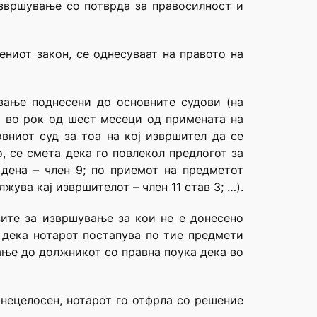
извршување со потврда за правосилност и
ениот закон, се однесуваат на правото на
вање поднесени до основните судови (на
и во рок од шест месеци од примената на
овниот суд за тоа на кој извршител да се
, се смета дека го повлекол предлогот за
дена – член 9; по приемот на предметот
ва кај извршителот – член 11 став 3; …).
зите за извршување за кои не е донесено
 дека нотарот постапува по тие предмети
ање до должникот со правна поука дека во
 нецелосен, нотарот го отфрла со решение