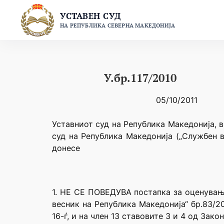
Skip
УСТАВЕН СУД
to
НА РЕПУБЛИКА СЕВЕРНА МАКЕДОНИЈА
content
У.бр.117/2010
05/10/2011
Уставниот суд на Република Македонија, в
суд на Република Македонија („Службен в
донесе
1. НЕ СЕ ПОВЕДУВА постапка за оценувањ
весник на Република Македонија“ бр.83/20
16-ѓ, и на член 13 ставовите 3 и 4 од Закон