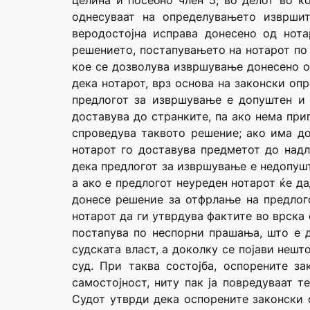
целина и посебно член 5, во делот во ко
однесуваат на определувањето изврши
веродостојна исправа донесено од нот
решението, постапувањето на нотарот по
кое се дозволува извршување донесено о
дека нотарот, врз основа на законски оп
предлогот за извршување е допуштен и 
доставува до странките, па ако нема при
спроведува таквото решение; ако има до
нотарот го доставува предметот до надл
дека предлогот за извршување е недопушт
а ако е предлогот неуреден нотарот ќе да
донесе решение за отфрлање на предлого
нотарот да ги утврдува фактите во врска
постапува по неспорни прашања, што е 
судската власт, а доколку се појави неш
суд. При таква состојба, оспорените з
самостојност, ниту пак ја повредуваат 
Судот утврди дека оспорените законски о