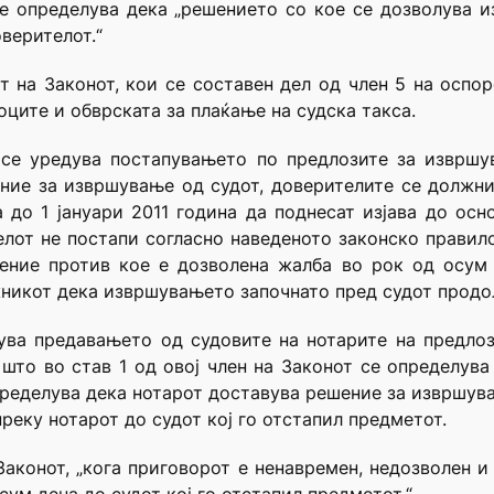
се определува дека „решението со кое се дозволува 
верителот.“
т на Законот, кои се составен дел од член 5 на оспор
ците и обврската за плаќање на судска такса.
 се уредува постапувањето по предлозите за извршу
ние за извршување од судот, доверителите се должн
а до 1 јануари 2011 година да поднесат изјава до осн
елот не постапи согласно наведеното законско правило
ение против кое е дозволена жалба во рок од осум 
никот дека извршувањето започнато пред судот продолжу
ува предавањето од судовите на нотарите на предло
што во став 1 од овој член на Законот се определува
 определува дека нотарот доставува решение за извршув
реку нотарот до судот кој го отстапил предметот.
Законот, „кога приговорот е ненавремен, недозволен и