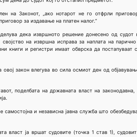
сум дена до судот кој го отстапил предметот.“
ен на Законот, „ако нотарот не го отфрли пригово
риговор за издавање на платен налог.“
еделува дека извршното решение донесено од судот в
 својство на извршна исправа за наплата на парично
авни книги и регистри имаат обврска да постапуваат 
а овој закон влегува во сила осмиот ден од објавувањ
тавот, поделбата на државната власт на законодавна
ја.
 е самостојна и независна јавна служба што обезбеду
а власт ја вршат судовите (точка 1 став 1), судови