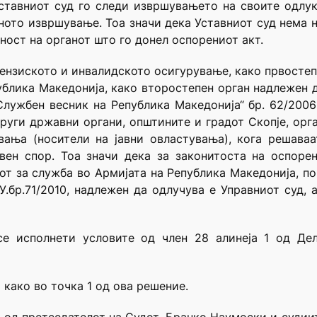
ставниот суд го следи извршувањето на своите одлук
ното извршување. Тоа значи дека Уставниот суд нема 
ост на органот што го донел оспорениот акт.
 пензиското и инвалидското осигурување, како првостеп
ублика Македонија, како второстепен орган надлежен 
лужбен весник на Република Македонија“ бр. 62/2006 
други државни органи, општините и градот Скопје, орг
вања (носители на јавни овластувања), кога решаваа
авен спор. Тоа значи дека за законитоста на оспоре
от за служба во Армијата на Република Македонија, 
У.бр.71/2010, надлежен да одлучува е Управниот суд,
се исполнети условите од член 28 алинеја 1 од Дел
 како во точка 1 од ова решение.