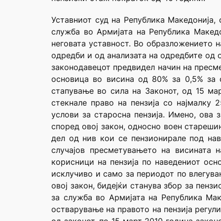
Уставниот суд на Република Македонија, 
служба во Армијата на Република Макед
неговата уставност. Во образложението н
одредби и од анализата на одредбите од 
законодавецот предвидел начин на пресме
основица во висина од 80% за 0,5% за 
стапување во сила на Законот, од 15 ма
стекнале право на пензија со најмалку 
услови за старосна пензија. Имено, ова
според овој закон, односно воен стареши
дел од нив кои се пензионирале под нав
случајов пресметувањето на висината н
корисници на пензија по наведениот осн
исклучиво и само за периодот по влегува
овој закон, бидејќи станува збор за пенз
за служба во Армијата на Република Мак
остварување на правото на пензија регули