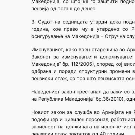
Македонија, со што ќе го заштити подно
пензија од тогаш до денес.
3. Судот на седницата утврди дека подн
година, кое право му е утврдено со Р
осигурување на Македонија – Стручна слу
Именуваниот, како воен старешина во Арм
Законот за изменување и дополнување 
Македонија“ бр. 112/2005), според кој ви
одбрана и поради структурни промени в
пензиски стаж, со тоа што пензиската осн
Наведениот закон престанал да важи со в
на Република Македонија“ бр.36/2010), од
Новиот закон за служба во Армијата на 
подофицер и цивилен персонал, работниот
зависност на должината на исполнетиот п
пензиски стаж пократок од 40 години.