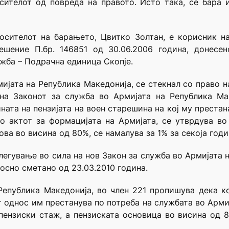
сителот од повреда на правото. Исто така, се бара 
осителот на барањето, Цвитко Золтан, е корисник на
ешение П.бр. 146851 од 30.06.2006 година, донесе
жба – Подрачна единица Скопје.
ијата на Република Македонија, се стекнал со право на
на Законот за служба во Армијата на Република Мак
сината на пензијата на воен старешина на кој му прест
о актот за формацијата на Армијата, се утврдува во
ова во висина од 80%, се намалува за 1% за секоја год
легување во сила на нов Закон за служба во Армијата 
носно сметано од 23.03.2010 година.
Република Македонија, во член 221 пропишува дека к
 однос им престанува по потреба на службата во Армија
ензиски стаж, а пензиската основица во висина од 8