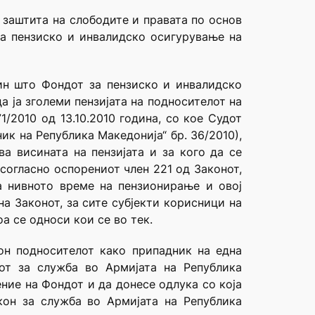
 заштита на слободите и правата по основ
 за пензиско и инвалидско осигурување на
ин што Фондот за пензиско и инвалидско
 ја зголеми пензијата на подносителот на
/2010 од 13.10.2010 година, со кое Судот
ик на Република Македонија“ бр. 36/2010),
ва висината на пензијата и за кого да се
согласно оспорениот член 221 од Законот,
а нивното време на пензионирање и овој
а Законот, за сите субјекти корисници на
оа се односи кои се во тек.
он подносителот како припадник на една
от за служба во Армијата на Република
ние на Фондот и да донесе одлука со која
кон за служба во Армијата на Република