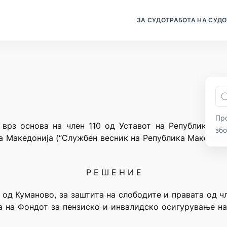
ЗА СУДОТ
РАБОТА НА СУДО
Про
 врз основа на член 110 од Уставот на Република Мак
зб
а Македонија (“Службен весник на Република Македониј
Р Е Ш Е Н И Е
од Куманово, за заштита на слободите и правата од чле
на на Фондот за пензиско и инвалидско осигурување н