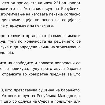
ањето од примената на член 221 од новиот
шението на Уставниот суд на Република
зголемување на неговата пензија согласно
 дискриминација по основ на социјална
на утврдување на пензијата.
ростепениот орган, во која смисла имал и
уд, туку по конечноста на решението се
длука и да определи начин на зголемување
едонија.
ита на слободите и правата повредени со
о се повикува, туку претставува барање
 странката во конкретен предмет, за што
10, што претставува суштина на барањето,
 Уставниот суд на Република Македонија,
кт што со одлука на Судот е поништен или