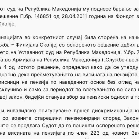
иот суд на Република Македонија му поднесе барање за
ешение П.бр. 146851 од 28.04.2011 година на Фондот
копје.
нацијата во конкретниот случај била сторена на нач
жба – Филијала Скопје, со оспореното решение одбил да
то на Уставниот суд на Република Македонија, У.бр. 71
а во Армијата на Република Македонија („Службен весн
а 4 од истото решение, определил како да се утврду
дносно дека пресметувањето на висината на пензијата 
рисници на пензија по наведениот основ без оглед н
склучиво и само за периодот по влегувањето во сила н
ој закон, бидејќи станува збор за пензиски односи а т
 и инвалидско осигурување вршел дискриминација к
а со воените старешини пензионирани според Закон
 што се предлага Судот да го поништи оспореното реше
на висината на пензијата по член 223 од новиот За