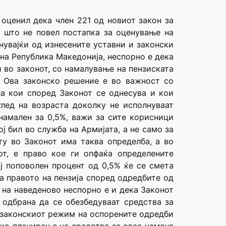
 оценил дека член 221 од новиот закон за
 што не повел постапка за оценување на
нувајќи од изнесените уставни и законски
на Република Македонија, неспорно е дека
 во законот, со намалување на пензиската
. Ова законско решение е во важност со
на кои според Законот се однесува и кои
глед на возраста доколку не исполнуваат
намален за 0,5%, важи за сите корисници
 бил во служба на Армијата, а не само за
ту во Законот има таква определба, а во
от, е право кое ги опфаќа определените
ј поповолен процент од 0,5% ќе се смета
а правото на пензија според одредбите од
т на наведеново неспорно е и дека Законот
 одбрана да се обезбедуваат средства за
го законскиот режим на оспорените одредби