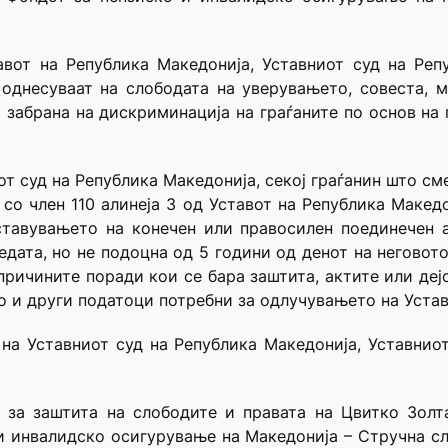
тавот на Република Македонија, Уставниот суд на Ре
 однесуваат на слободата на уверувањето, совеста, м
забрана на дискриминација на граѓаните по основ на по
т суд на Република Македонија, секој граѓанин што см
со член 110 алинеја 3 од Уставот на Република Макед
ставувањето на конечен или правосилен поединечен а
едата, но не подоцна од 5 години од денот на неговот
причините поради кои се бара заштита, актите или деј
о и други податоци потребни за одлучувањето на Устав
на Уставниот суд на Република Македонија, Уставниот
 за заштита на слободите и правата на Цвитко Золта
 и инвалидско осигурување на Македонија – Стручна сл