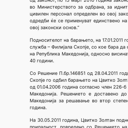
од законот, по 15 март 2010 година зако
во Министерството за одбрана, за иднит
цивилен персонал определен во овој зак
одредби ќе се применуват единствено на 
овој законски основ.“
Подносителот на барањето, на 17.01.2011
служба – Филијала Скопје, со кое бара да
на Република Македонија, односно висина
40 години.
Со Решение П.бр.146851 од 28.04.2011 го
Скопје го одбил барањето на Цвитко Золт
од 01.04.2006 година согласно член 226-
Македонија. Решението е доставено до
Македонија за решавање во втор степен
година.
На 30.05.2011 година, Цвитко Золтан под
припадност, повредено со Решението на