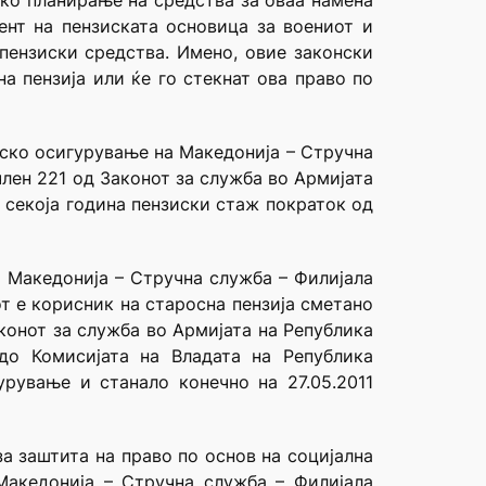
ско планирање на средства за оваа намена
ент на пензиската основица за воениот и
пензиски средства. Имено, овие законски
а пензија или ќе го стекнат ова право по
дско осигурување на Македонија – Стручна
член 221 од Законот за служба во Армијата
 секоја година пензиски стаж пократок од
а Македонија – Стручна служба – Филијала
т е корисник на старосна пензија сметано
конот за служба во Армијата на Република
до Комисијата на Владата на Република
рување и станало конечно на 27.05.2011
а заштита на право по основ на социјална
Македонија – Стручна служба – Филијала