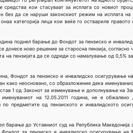
нодавецот го регулирал континуитетот на идното буџет
е средства кои стасуваат за исплата со новиот проц
он без да се наруши законскиот режим на исплата на 
онаа категорија лица кои веќе го оствариле правото н
 година поднел барање до Фондот за пензиско и инвали
 се донесе ново решение за старосна пензија, согласно 
та на пензијата да се одреди со намалување од 0,5% за
дина, Фондот за пензиско и инвалидско осигурување н
ан како неосновано, со образложение дека именуванио
б став 1 од Законот за изменување и дополнување на За
 именуваниот на 12.05.2011 година, не е обжалено 
 по предметите од пензиското и инвалидското осигу
нел барање до Уставниот суд на Република Македонија з
 Фондот за пензиско и инвалидско осигурување на 