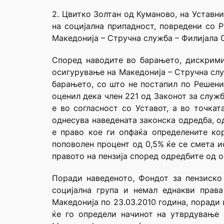
2. Цвитко Золтан од Куманово, на Уставн
на социјална припадност, повредени со Р
Македонија – Стручна служба – Филијала С
Според наводите во барањето, дискрими
осигурување на Македонија – Стручна слу
барањето, со што не постапил по Решение
оценил дека член 221 од Законот за служб
е во согласност со Уставот, а во точкат
однесува наведената законска одредба, о
е право кое ги опфаќа определените ко
поповолен процент од 0,5% ќе се смета и
правото на пензија според одредбите од ов
Поради наведеното, Фондот за пензиско
социјална група и немал еднакви прав
Македонија по 23.03.2010 година, поради
ќе го определи начинот на утврдување 