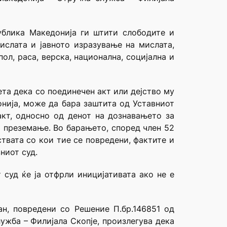
публика Македонија ги штити слободите и
ислата и јавното изразување на мислата,
л, раса, верска, национална, социјална и
ета дека со поединечен акт или дејство му
онија, може да бара заштита од Уставниот
кт, односно од денот на дознавањето за
о преземање. Во барањето, според член 52
ствата со кои тие се повредени, фактите и
ниот суд.
 суд ќе ја отфрли иницијативата ако не е
н, повредени со Решение П.бр.146851 од
ужба – Филијала Скопје, произлегува дека