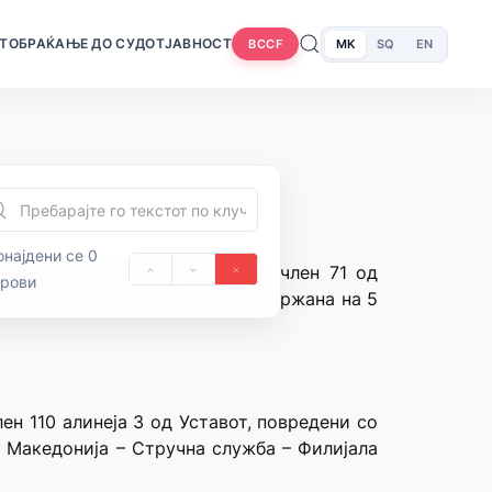
Т
ОБРАЌАЊЕ ДО СУДОТ
ЈАВНОСТ
MK
SQ
EN
BCCF
најдени се 0
едонија, член 28 алинеја 1 и член 71 од
орови
а” бр.70/1992) на седницата одржана на 5
н 110 алинеја 3 од Уставот, повредени со
а Македонија – Стручна служба – Филијала