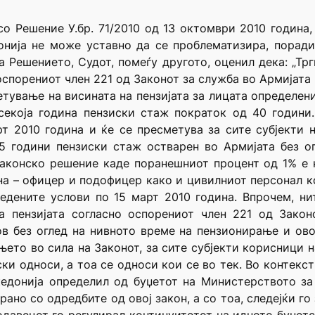
со Решение У.бр. 71/2010 од 13 октомври 2010 година,
онија не може уставно да се проблематизира, поради
а Решението, Судот, помеѓу другото, оценил дека: „Трг
оспорениот член 221 од Законот за служба во Армијата 
тување на висината на пензијата за лицата определени
секоја година пензиски стаж пократок од 40 години
рт 2010 година и ќе се пресметува за сите субјекти 
25 години пензиски стаж остварен во Армијата без о
 законско решение каде поранешниот процент од 1% е 
на – офицер и подофицер како и цивилниот персонал кој
едените услови по 15 март 2010 година. Впрочем, ни
а пензијата согласно оспорениот член 221 од Закон
ов без оглед на нивното време на пензионирање и ово
њето во сила на Законот, за сите субјекти корисници н
иски односи, а тоа се односи кои се во тек. Во контекс
едонија определил од буџетот на Министерството за
рано со одредбите од овој закон, а со тоа, следејќи 