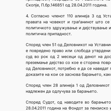
Скопје, П.бр.146851 од 28.04.2011 година.
4. Согласно членот 110 алинеја 3 од Ус
правата на човекот и граѓанинот што се
политичкото здружување и дејствување и 
политичка припадност.
Според член 51 од Деловникот на Уставнио
е повредено право или слобода утврдени 
суд во рок од 2 месеци од денот на до
преземање дејство со кое е сторена повр
од Деловникот, потребно е да се наведат 
доказите на кои се заснова барањето, как
Според член 28 алинеја 1 од Деловникот 
надлежен да одлучува за барањето.
Според Судот, од наводите во барањето
28.04.2011 година на Фондот за пензиско