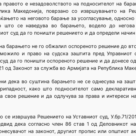
а правото е незадоволството на подносителот на бар
лика Македонија, поврзано со извршувањето на Ре
фаќањето на неговото барање за усогласување, односно 
ко што се наведува во барањето, водело до негова
иот суд да го поништи решението и да определи начин 
на барањето не го обжалил оспореното решение до вто
зможило и право на судска заштита пред Управниот с
 суд да го поништи оспореното решение и да донесе о
221 од Законот за служба во Армијата на Република Мак
ени дека во суштина барањето не се однесува на зашт
припадност, како што подносителот само декларативн
а свое решение и да одлучува за права и интереси на
о се извршува Решението на Уставниот суд, У.бр.71/20
двид дека согласно член 86 став 1 од Деловникот на
онесувачот на законот, другиот пропис или општиот а