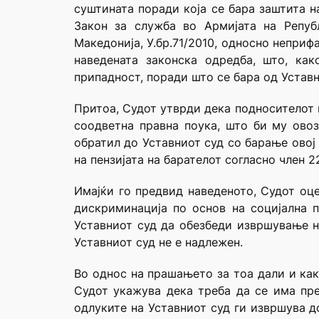
суштината поради која се бара заштита н
Закон за служба во Армијата на Репуб
Македонија, У.бр.71/2010, односно непри
наведената законска одредба, што, ка
припадност, поради што се бара од Уставн
Притоа, Судот утврди дека подносителот 
соодветна правна поука, што би му ово
обратил до Уставниот суд со барање овој
на пензијата на барателот согласно член 
Имајќи го предвид наведеното, Судот оц
дискриминација по основ на социјална 
Уставниот суд да обезбеди извршување н
Уставниот суд не е надлежен.
Во однос на прашањето за тоа дали и как
Судот укажува дека треба да се има пре
одлуките на Уставниот суд ги извршува д