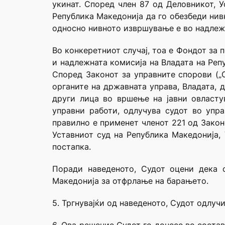
укинат. Според член 87 од Деловникот, У
Република Македонија да го обезбеди нив
односно нивното извршување е во надлежн
Во конкеретниот случај, тоа е Фондот за
и надлежната комисија на Владата на Реп
Според Законот за управните спорови („С
органите на државната управа, Владата, 
други лица во вршење на јавни овласту
управни работи, одлучува судот во упр
правилно е применет членот 221 од Закон
Уставниот суд на Република Македонија, 
постапка.
Поради наведеното, Судот оцени дека 
Македонија за отфрлање на барањето.
5. Тргнувајќи од наведеното, Судот одлучи