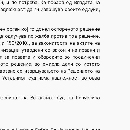
и, и по потреба, ќе побара од Владата на
надлежност да ги извршува своите одлуки,
ен орган кој го донел оспореното решение
да одлучува по жалба против тоа решение.
и 150/2010), за законитоста на актите на
анизации утврдени со закон и на правни и
т за правата и обврските во поединечни
ното решение, во смисла дали со истото
поврзано со извршувањето на Решението на
 а Уставниот суд нема надлежност во оваа
овникот на Уставниот суд на Република