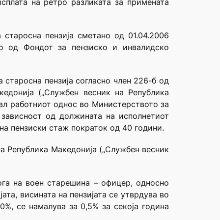
исплата на ретро разликата за примената
 старосна пензија сметано од 01.04.2006
но од Фондот за пензиско и инвалидско
 старосна пензија согласно член 226-б од
едонија („Службен весник на Република
анал работниот однос во Министерството за
 зависност од должината на исполнетиот
ина пензиски стаж пократок од 40 години.
на Република Македонија („Службен весник
ога на воен старешина – офицер, односно
та, висината на пензијата се утврдува во
0%, се намалува за 0,5% за секоја година