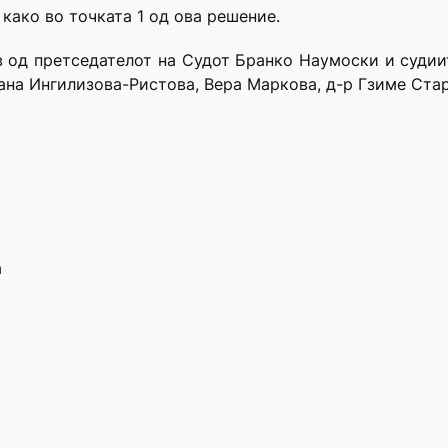
 како во точката 1 од ова решение.
в од претседателот на Судот Бранко Наумоски и суди
ана Ингилизова-Ристова, Вера Маркова, д-р Гзиме Стар
а