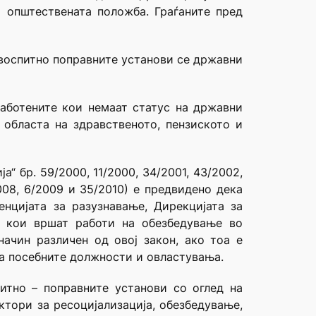
и општествената положба. Граѓаните пред
 воспитно поправните установи се државни
работените кои немаат статус на државни
областа на здравственото, пензиското и
 бр. 59/2000, 11/2000, 34/2001, 43/2002,
2008, 6/2009 и 35/2010) е предвидено дека
нцијата за разузнавање, Дирекцијата за
е кои вршат работи на обезбедување во
начин различен од овој закон, ако тоа е
а посебните должности и овластувања.
итно – поправните установи со оглед на
ктори за ресоцијализација, обезбедување,