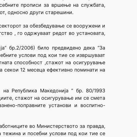
осебните прописи за вршење на службата,
рот, односно други старешини.
 секторот за обезбедување се вооружени и
ство , го одржуваат редот во установата,
а” бр.2/2006) било предвидено дека “За
себните услови под кои тие се извршуваат
тната способност ,стажот на осигурување
оа секои 12 месеца ефективно поминати на
 на Република Македонија “ бр. 80/1993
иите, стажот на осигурување им се смета
знено-поправните установи и воспитно-
работниците во Министерството за правда,
а тежина и посебни услови под кои тие се