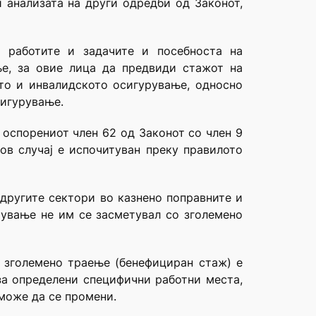
и анализата на други одредби од Законот,
а работите и задачите и посебноста на
е, за овие лица да предвиди стажот на
то и инвалидското осигурување, односно
сигурување.
 оспорениот член 62 од Законот со член 9
ов случај е испочитуван преку правилото
 другите сектори во казнено поправните и
рување не им се засметувал со зголемено
 зголемено траење (бенефициран стаж) е
за определени специфични работни места,
може да се промени.