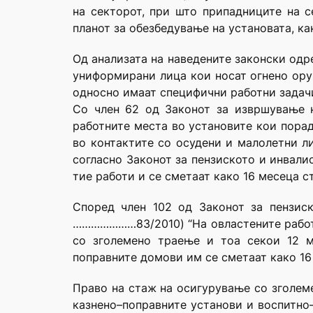
на секторот, при што припадниците на с
планот за обезбедување на установата, ка
Од анализата на наведените законски одр
униформирани лица кои носат огнено оруж
односно имаат специфични работни задач
Со член 62 од Законот за извршување н
работните места во установите кои порад
во контактите со осудени и малолетни л
согласно Законот за пензиското и инвали
тие работи и се сметаат како 16 месеца с
Според член 102 од Законот за пензиск
…………………83/2010) “На овлaстените работн
со зголемено траење и тоа секои 12 м
поправните домови им се сметаат како 16
Право на стаж на осигурување со зголеме
казнено–поправните установи и воспитно–