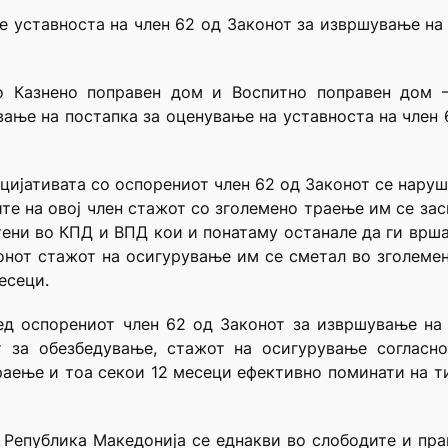
 уставноста на член 62 од Законот за извршување на
о Казнено поправен дом и Воспитно поправен дом – 
ање на постапка за оценување на уставноста на член 6
цијативата со оспорениот член 62 од Законот се нару
ните на овој член стажот со зголемено траење им се за
отени во КПД и ВПД кои и понатаму останале да ги врша
онот стажот на осигурување им се сметал во зголемен
есеци.
ред оспорениот член 62 од Законот за извршување на
т за обезбедување, стажот на осигурување согласно
аење и тоа секои 12 месеци ефективно поминати на т
а Република Македонија се еднакви во слободите и прав