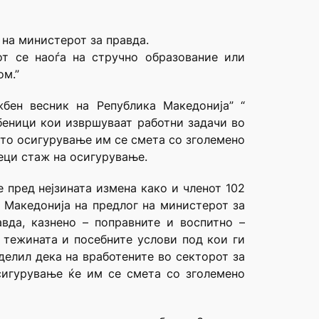
 на министерот за правда.
от се наоѓа на стручно образование или
ом.”
бен весник на Република Македонија” “
жбеници кои извршуваат работни задачи во
ото осигурување им се смета со зголемено
еци стаж на осигурување.
 пред нејзината измена како и членот 102
 Македонија на предлог на министерот за
вда, казнено – поправните и воспитно –
 тежината и посебните услови под кои ги
делил дека на вработените во секторот за
сигурување ќе им се смета со зголемено