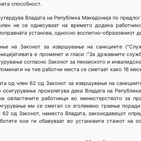
ната способност.
и утврдува Владата на Република Македонија по предлог
член не се однесуваат на времето додека работник
поправната установа, односно воспитно–образовниот д
ње на Законот за извршување на санкциитe (“Служ
 иницијативата е променет и гласи :”За државните слу
гурување согласно Законот за пензиското и инвалидск
поминати на тие работни места се сметаат како 16 мес
та од член 62 од Законот за извршување на санкциите
о осигурување произлегува дека Владата на Република
на овластените работници во министерството за пра
игурување им се сметал со зголемено траење поради
т 62 од Законот, наместо Владата, законодавецот опре
ботите кои ги обавуваат во установите стажот на о