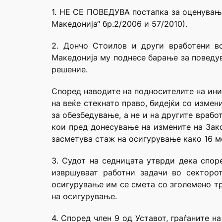
1. НЕ СЕ ПОВЕДУВА постапка за оценување
Македонија“ бр.2/2006 и 57/2010).
2. Дончо Стоилов и други вработени в
Македонија му поднесе барање за поведув
решение.
Според наводите на подносителите на ини
на веќе стекнато право, бидејќи со изме
за обезбедување, а не и на другите враб
кои пред донесување на измените на Зак
засметува стаж на осигурување како 16 м
3. Судот на седницата утврди дека спо
извршуваат работни задачи во секторо
осигурување им се смета со зголемено тр
на осигурување.
4. Според член 9 од Уставот, граѓаните н