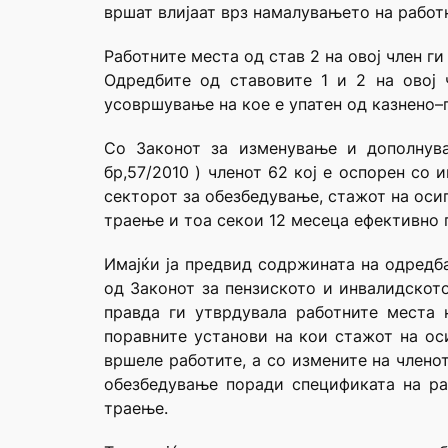
вршат влијаат врз намалувањето на работ
Работните места од став 2 на овој член г
Одредбите од ставовите 1 и 2 на овој 
усовршување на кое е упатен од казнено–
Со Законот за изменување и дополнува
бр,57/2010 ) членот 62 кој е оспорен со
секторот за обезбедување, стажот на оси
траење и тоа секои 12 месеца ефективно 
Имајќи ја предвид содржината на одредба
од Законот за пензиското и инвалидскот
правда ги утврдувала работните места 
поравните установи на кои стажот на ос
вршеле работите, а со измените на члено
обезбедување поради спецификата на ра
траење.