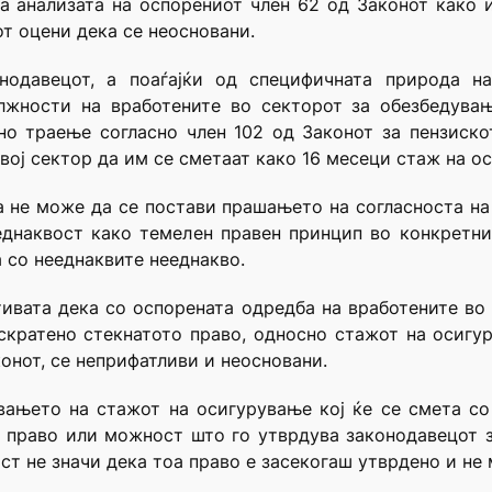
а анализата на оспорениот член 62 од Законот како 
т оцени дека се неосновани.
нодавецот, а поаѓајќи од специфичната природа н
лжности на вработените во секторот за обезбедувањ
но траење согласно член 102 од Законот за пензиско
вој сектор да им се сметаат како 16 месеци стаж на о
а не може да се постави прашањето на согласноста на
еднаквост како темелен правен принцип во конкретни
а со нееднаквите нееднакво.
ивата дека со оспорената одредба на вработените во
скратено стекнатото право, односно стажот на осигу
онот, се неприфатливи и неосновани.
вањето на стажот на осигурување кој ќе се смета со
о право или можност што го утврдува законодавецот 
т не значи дека тоа право е засекогаш утврдено и не 