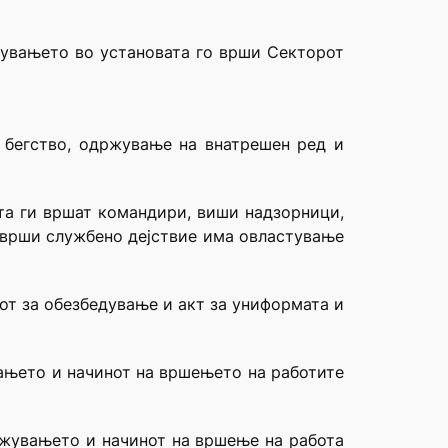
дувањето во установата го врши Секторот
 бегство, одржување на внатрешен ред и
ата ги вршат командири, виши надзорници,
 врши службено дејствие има овластување
от за обезбедување и акт за униформата и
вањето и начинот на вршењето на работите
ружувањето и начинот на вршење на работа