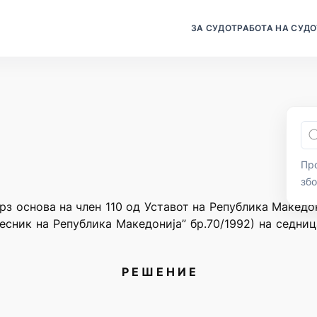
ЗА СУДОТ
РАБОТА НА СУДО
Про
зб
рз основа на член 110 од Уставот на Република Македо
есник на Република Македонија” бр.70/1992) на седни
Р Е Ш Е Н И Е