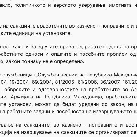
екло, политичкото и верското уверување, имотната 
 на санкциите вработените во казнено – поправните и
ките единици на установите.
нос, како и за другите права од работен однос на в
аботните односи и општите и посебните прописи од 
ј закон поинаку не е определено.
 службеници („Службен весник на Република Македонија“
004, 19/2004, 69/2004, 81/2005, 61/2006, 36/2007, 161/
 обврските и одговорностите на вработените во Аге
ии, Армијата на Република Македонија, вработенит
те установи, можат да бидат уредени со закон, на 
на работните задачи и посебноста на изввршувањето н
вање на санкциите, во казнено – поправните и восп
ција на извршување на санкциите се организираат се