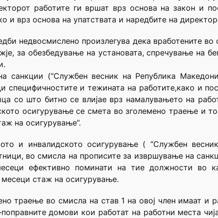
екторот работите ги вршат врз основа на закон и п
ко и врз основа на упатствата и наредбите на директо
едби недвосмислено произлегува дека вработените во
је, за обезбедување на установата, спречување на бег
и.
а санкции (“Службен весник на Република Македониј
и специфичностите и тежината на работите,како и по
ица со што битно се влијае врз намалувањето на рабо
ското осигурување се смета во зголемено траење и т
таж на осигурување”.
ото и инвалидското осигурувањe ( “Службен весник
ици, во смисла на прописите за извршување на санкц
есеци ефективно поминати на тие должности во ка
 месеци стаж на осигурување.
но траење во смисла на став 1 на овој член имаат и 
поправните домови кои работат на работни места чиј