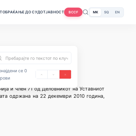
Т
ОБРАЌАЊЕ ДО СУДОТ
ЈАВНОСТ
MK
SQ
EN
BCCF
најдени се 0
орови
нија и член 71 од Деловникот на Уставниот
цата одржана на 22 декември 2010 година,