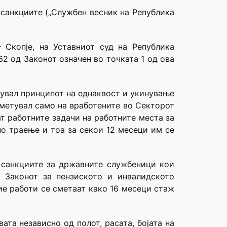
 санкциите („Службен весник на Република
Скопје, на Уставниот суд на Република
2 од Законот означен во точката 1 од ова
шувал принципот на еднаквост и укинување
сметувал само на вработените во Секторот
т работните задачи на работните места за
о траење и тоа за секои 12 месеци им се
 санкциите за државните службеници кои
 Законот за пензиското и инвалидското
ие работи се сметаат како 16 месеци стаж
ата независно од полот, расата, бојата на