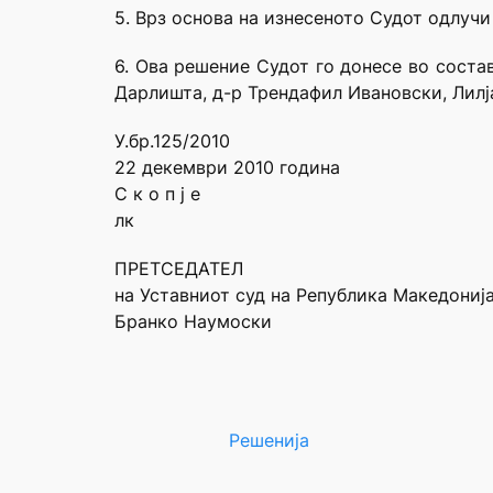
5. Врз основа на изнесеното Судот одлучи
6. Ова решение Судот го донесе во соста
Дарлишта, д-р Трендафил Ивановски, Лилј
У.бр.125/2010
22 декември 2010 година
С к о п ј е
лк
ПРЕТСЕДАТЕЛ
на Уставниот суд на Република Македониј
Бранко Наумоски
Решенија