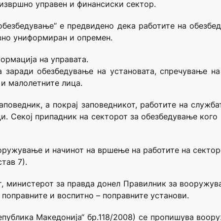
извршно управен и финансиски сектор.
 обезбедување“ е предвидено дека работите на обезбе
вно униформиран и опремен.
ормација на управата.
а заради обезбедување на установата, спречување на
и малолетните лица.
поведник, а покрај заповедникот, работите на служб
и. Секој припадник на секторот за обезбедување кого
оружување и начинот на вршење на работите на сектор
тав 7).
от, министерот за правда донел Правилник за вооружу
 поправните и воспитно – поправните установи.
епублика Македонија“ бр.118/2008) се пропишува воо