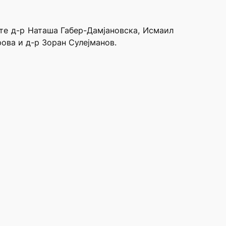
ите д-р Наташа Габер-Дамјановска, Исмаил
ова и д-р Зоран Сулејманов.