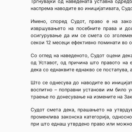
Тргнувајќи од наведената уставна одредб
наспрема наводите во иницијативата, Судо
Имено, според Судот, право е на зако
извршувањето на посебните права и до
осигурување да им се смета со зголеме
секои 12 месеци ефективно поминати во о
Со оглед на наведеното, Судот оцени дек
од Уставот, од причина што правото на 
дека со еднаквите еднакво се постапува, 
Што се однесува до наводите во иницијат
воспитно – поправни установи им било у
траење по донесување на измените на Зак
Судот смета дека, прашањето на утврду
променлива законска категорија, односн
при што еднаш утврдено право или можнос