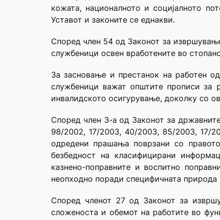
кожата, националното и социјалното пот
Уставот и законите се еднакви.
Според член 54 од Законот за извршување
службеници освен вработените во стопанс
За засновање и престанок на работен од
службеници важат општите прописи за р
инвалидското осигурување, доколку со ово
Според член 3-а од Законот за државните
98/2002, 17/2003, 40/2003, 85/2003, 17/2
одредени прашања поврзани со правото,
безбедност на класифицирани информац
казнено-поправните и воспитно поправни
неопходно поради специфичната природа 
Според членот 27 од Законот за извршу
сложеноста и обемот на работите во функ