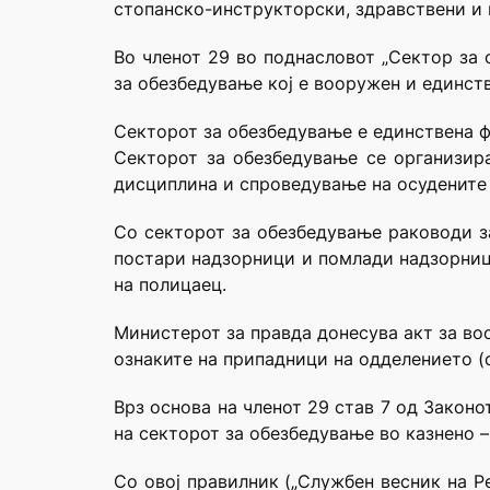
стопанско-инструкторски, здравствени и 
Во членот 29 во поднасловот „Сектор за
за обезбедување кој е вооружен и единст
Секторот за обезбедување е единствена ф
Секторот за обезбедување се организир
дисциплина и спроведување на осудените 
Со секторот за обезбедување раководи за
постари надзорници и помлади надзорниц
на полицаец.
Министерот за правда донесува акт за во
ознаките на припадници на одделението (с
Врз основа на членот 29 став 7 од Закон
на секторот за обезбедување во казнено –
Со овој правилник („Службен весник на Р