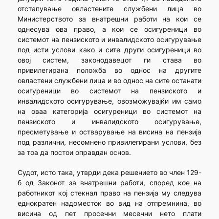
отстапување овластените службени лица во
Министерството за внатрешни работи на кои се
однесува ова право, а кои се осигуреници во
системот на пензиското и инвалидското осигурување
под исти услови како и сите други осигуреници во
овој систем, законодавецот ги става во
привилегирана положба во однос на другите
овластени службени лица и во однос на сите останати
осигуреници во системот на пензиското и
инвалидското осигурување, овозможувајќи им само
на оваа категорија осигуреници во системот на
пензиското и инвалидското осигурување,
пресметување и остварување на висина на пензија
под различни, несомнено привилегирани услови, без
за тоа да постои оправдан основ.
Судот, исто така, утврди дека решението во член 129-
б од Законот за внатрешни работи, според кое на
работникот кој стекнал право на пензија му следува
еднократен надоместок во вид на отпремнина, во
висина од пет просечни месечни нето плати