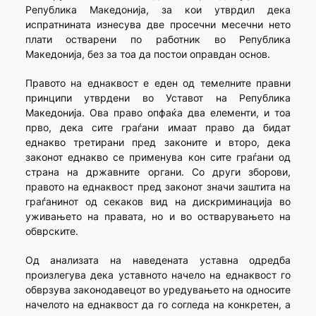
Република Македонија, за кои утврдил дека
испратнината изнесува две просечни месечни нето
плати остварени по работник во Република
Македонија, без за тоа да постои оправдан основ.
Правото на еднаквост е еден од темелните правни
принципи утврдени во Уставот на Република
Македонија. Ова право опфаќа два елементи, и тоа
прво, дека сите граѓани имаат право да бидат
еднакво третирани пред законите и второ, дека
законот еднакво се применува кон сите граѓани од
страна на државните органи. Со други зборови,
правото на еднаквост пред законот значи заштита на
граѓанинот од секаков вид на дискриминација во
уживањето на правата, но и во остварувањето на
обврските.
Од анализата на наведената уставна одредба
произлегува дека уставното начело на еднаквост го
обврзува законодавецот во уредувањето на односите
начелото на еднаквост да го согледа на конкретен, а