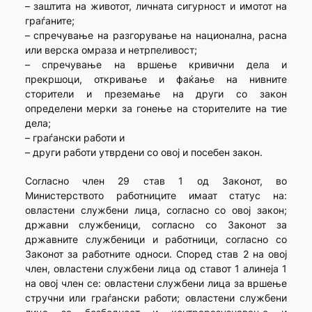
– заштита на животот, личната сигурност и имотот на
граѓаните;
– спречување на разгорување на национална, расна
или верска омраза и нетрпеливост;
– спречување на вршење кривични дела и
прекршоци, откривање и фаќање на нивните
сторители и преземање на други со закон
определени мерки за гонење на сторителите на тие
дела;
– граѓански работи и
– други работи утврдени со овој и посебен закон.
Согласно член 29 став 1 од Законот, во
Министерството работниците имаат статус на:
овластени службени лица, согласно со овој закон;
државни службеници, согласно со Законот за
државните службеници и работници, согласно со
Законот за работните односи. Според став 2 на овој
член, овластени службени лица од ставот 1 алинеја 1
на овој член се: овластени службени лица за вршење
стручни или граѓански работи; овластени службени