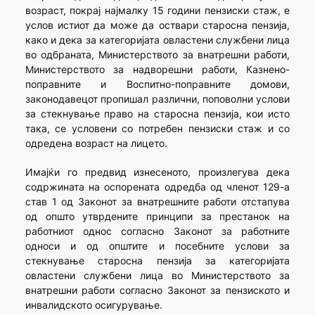
возраст, покрај најмалку 15 години пензиски стаж, е
услов истиот да може да оствари старосна пензија,
како и дека за категоријата овластени службени лица
во одбраната, Министерството за внатрешни работи,
Министерството за надворешни работи, Казнено-
поправните и Воспитно-поправните домови,
законодавецот пропишал различни, поповолни услови
за стекнување право на старосна пензија, кои исто
така, се условени со потребен пензиски стаж и со
одредена возраст на лицето.
Имајќи го предвид изнесеното, произлегува дека
содржината на оспорената одредба од членот 129-а
став 1 од Законот за внатрешните работи отстапува
од општо утврдените принципи за престанок на
работниот однос согласно Законот за работните
односи и од општите и посебните услови за
стекнување старосна пензија за категоријата
овластени службени лица во Министерството за
внатрешни работи согласно Законот за пензиското и
инвалидското осигурување.