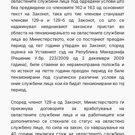
овластените службени лица под одредени услови што
беа предвидени со членовите 162 и 163 од основниот
текст на Законот, така што тие членови стануваат
членови 129-а и 129-б од Законот, со што се
надминувал нееднаквиот законски пристап во
областа на пензионирањето на овластените службени
лица во Министерството, кои со постојниот преоден
период од пет години утврден во Законот, според
оценка на Уставниот суд на Република Македонија
(Решение У.бр. 223/2009 од 2 декември 2009
година), биле ставени во нерамноправна положба и
по истекот на петте години преоден период ќе биле
пензионирани под суштински различни услови од
оние службени лица кои ќе бидат пензионирани во тој
период.
Според членот 129-а од Законот, Министерството ги
прекинува договорите за вработување на
овластените службени лица и на работниците кои
дополнително се стекнале со статус на овластено
службено лице, по сила на закон, со навршување на
40 години пензиски стаж на овластеното службено