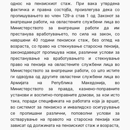
однос на пензискиот стаж. При вака утврдена
фактичка и правна состојба, произлегува дека со
пропишувањето во член 129-а став 1 од Законот за
внатрешни работи, на овластените службени лица во
Министерството за внатрешни работи да им
престанува вработувањето, по сила на закон, со
навршени 40 години пензиски стаж, без оглед на
возраста, со право на стекнување старосна пензија,
законодавецот пропишува нови, различни услови за
престанување на вработувањето и стекнување
право на пензија на овластените службени лица во
Министерството за внатрешни работи, со што истите
ги одвојува од другите овластени службени лица во
Армијата на Република Македонија, во
Министерството за правда, казнено-поправните
установи и воспитно-поправните домови, за кои исто
така, поради спецификата на работата која ја вршат,
во системот за пензиско и инвалидско осигурување
се пропишани различни, поповолни услови за
остварување на правото на старосна пензија кои
зависат од должината на пензискиот стаж и возраста,