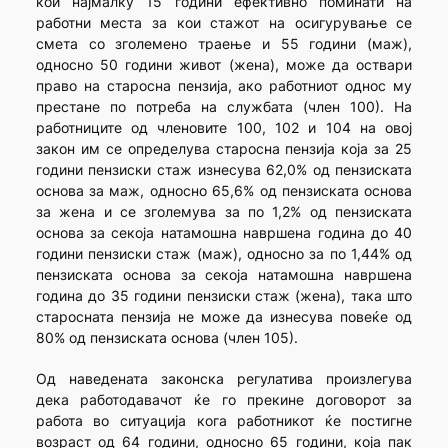
кои најмалку 15 години ефективно поминати на
работни места за кои стажот на осигурување се
смета со зголемено траење и 55 години (маж),
односно 50 години живот (жена), може да оствари
право на старосна пензија, ако работниот однос му
престане по потреба на службата (член 100). На
работниците од членовите 100, 102 и 104 на овој
закон им се определува старосна пензија која за 25
години пензиски стаж изнесува 62,0% од пензиската
основа за маж, односно 65,6% од пензиската основа
за жена и се зголемува за по 1,2% од пензиската
основа за секоја натамошна навршена година до 40
години пензиски стаж (маж), односно за по 1,44% од
пензиската основа за секоја натамошна навршена
година до 35 години пензиски стаж (жена), така што
старосната пензија не може да изнесува повеќе од
80% од пензиската основа (член 105).
Од наведената законска регулатива произлегува
дека работодавачот ќе го прекине договорот за
работа во ситуација кога работникот ќе постигне
возраст од 64 години, односно 65 години, која пак