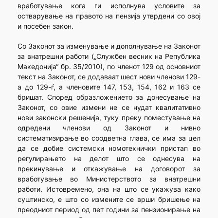
вработување кога ги исполнува условите за
остварување на правото на пензија утврдени со овој
и посебен закон.
Со Законот за изменување и дополнување на Законот
за внатрешни работи („Службен весник на Република
Македонија“ бр. 35/2010), по членот 129 од основниот
текст на Законот, се додаваат шест нови членови 129-
а до 129-ѓ, а членовите 147, 153, 154, 162 и 163 се
бришат. Според образложението за донесување на
Законот, со овие измени не се нудат квалитативно
нови законски решенија, туку преку поместување на
одредени членови од Законот и нивно
систематизирање во соодветна глава, се има за цел
да се добие системски номотехнички пристап во
регулирањето на делот што се однесува на
прекинување и откажување на договорот за
вработување во Министерството за внатрешни
работи. Истовремено, она на што се укажува како
суштинско, е што со измените се врши бришење на
преодниот период од пет години за пензионирање на