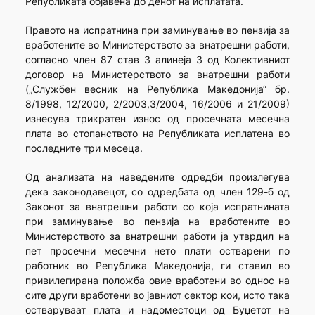
Републиката објавена до денот на исплатата.
Правото на испратнина при заминување во пензија за
вработените во Министерството за внатрешни работи,
согласно член 87 став 3 алинеја 3 од Колективниот
договор на Министерството за внатрешни работи
(„Службен весник на Република Македонија“ бр.
8/1998, 12/2000, 2/2003,3/2004, 16/2006 и 21/2009)
изнесува трикратен износ од просечната месечна
плата во стопанството на Републиката исплатена во
последните три месеца.
Од анализата на наведените одредби произлегува
дека законодавецот, со одредбата од член 129-б од
Законот за внатрешни работи со која испратнината
при заминување во пензија на вработените во
Министерството за внатрешни работи ја утврдил на
пет просечни месечни нето плати остварени по
работник во Република Македонија, ги ставил во
привилегирана положба овие вработени во однос на
сите други вработени во јавниот сектор кои, исто така
остваруваат плата и надоместоци од Буџетот на