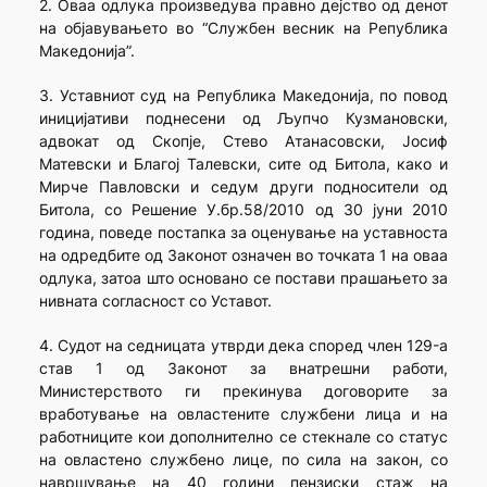
2. Оваа одлука произведува правно дејство од денот
на објавувањето во “Службен весник на Република
Македонија”.
3. Уставниот суд на Република Македонија, по повод
иницијативи поднесени од Љупчо Кузмановски,
адвокат од Скопје, Стево Атанасовски, Јосиф
Матевски и Благој Талевски, сите од Битола, како и
Мирче Павловски и седум други подносители од
Битола, со Решение У.бр.58/2010 од 30 јуни 2010
година, поведе постапка за оценување на уставноста
на одредбите од Законот означен во точката 1 на оваа
одлука, затоа што основано се постави прашањето за
нивната согласност со Уставот.
4. Судот на седницата утврди дека според член 129-a
став 1 од Законот за внатрешни работи,
Министерството ги прекинува договорите за
вработување на овластените службени лица и на
работниците кои дополнително се стекнале со статус
на овластено службено лице, по сила на закон, со
навршување на 40 години пензиски стаж на