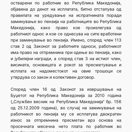
остварени по работник во Република Македонија,
објавена до денот на исплатата, битно отстапува од
правилата на уредување на испратнината поради
заминување во пензија на работниците во Република
Македонија, како право кое произлегува од
работниот однос и кое се однесува на сите вработени
при заминување во пензија. Имено, според член 113
став 2 од Законот за работните односи, работникот
има право на отпремнина при одење во пензија, како
и јубилејни награди, а според став 3 на истиот член,
висината, основицата и рокот за пресметување и
исплата на надоместокот на овие трошоци се
утврдува со закон и колективен договор.
Според член 16 од Законот за извршување на
Буџетот на Република Македонија за 2010 година
(„Службен весник на Република Македонија“ бр. 156
од 25.12.2009 година), во случај на заминување на
работникот во пензија му се исплатува двократен
износ за отпремнина пресметан врз основа на
просечната месечна нето плата по работник во