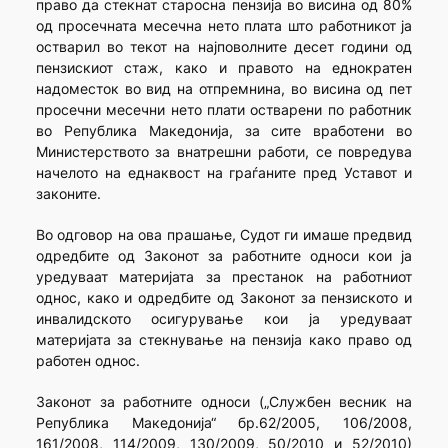
право да стекнат старосна пензија во висина од 80%
од просечната месечна нето плата што работникот ја
остварил во текот на најповолните десет години од
пензискиот стаж, како и правото на еднократен
надоместок во вид на отпремнина, во висина од пет
просечни месечни нето плати остварени по работник
во Република Македонија, за сите вработени во
Министерството за внатрешни работи, се повредува
начелото на еднаквост на граѓаните пред Уставот и
законите.
Во одговор на ова прашање, Судот ги имаше предвид
одредбите од Законот за работните односи кои ја
уредуваат материјата за престанок на работниот
однос, како и одредбите од Законот за пензиското и
инвалидското осигурување кои ја уредуваат
материјата за стекнување на пензија како право од
работен однос.
Законот за работните односи („Службен весник на
Република Македонија“ бр.62/2005, 106/2008,
161/2008, 114/2009, 130/2009, 50/2010 и 52/2010)