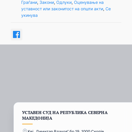
Граѓани
, 
Закони
, 
Одлуки
, 
Оценување на
уставност или законитост на општи акти
, 
Се
укинува
УСТАВЕН СУД НА РЕПУБЛИКА СЕВЕРНА
МАКЕДОНИЈА
Кеј „Димитар Влахов“ бр.19, 1000 Скопје