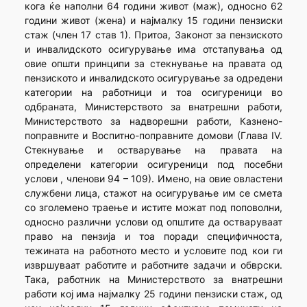
кога ќе наполни 64 години живот (маж), односно 62
години живот (жена) и најмалку 15 години пензиски
стаж (член 17 став 1). Притоа, Законот за пензиското
и инвалидското осигурување има отстапувања од
овие општи принципи за стекнување на правата од
пензиското и инвалидското осигурување за одредени
категории на работници и тоа осигуреници во
одбраната, Министерството за внатрешни работи,
Министерството за надворешни работи, Казнено-
поправните и Воспитно-поправните домови (Глава IV.
Стекнување и остварување на правата на
определени категории осигуреници под посебни
услови , членови 94 – 109). Имено, на овие овластени
службени лица, стажот на осигурување им се смета
со зголемено траење и истите можат под поповолни,
односно различни услови од општите да остваруваат
право на пензија и тоа поради специфичноста,
тежината на работното место и условите под кои ги
извршуваат работите и работните задачи и обврски.
Така, работник на Министерството за внатрешни
работи кој има најмалку 25 години пензиски стаж, од