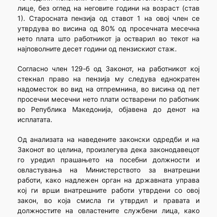
лице, без оглед на неговите години на возраст (став
1). Старосната пензија од ставот 1 на овој член се
утврдува во висина од 80% од просечната месечна
нето плата што работникот ја остварил во текот на
најповолните десет години од пензискиот стаж.
Согласно член 129-б од Законот, на работникот кој
стекнал право на пензија му следува еднократен
надоместок во вид на отпремнина, во висина од пет
просечни месечни нето плати остварени по работник
во Република Македонија, објавена до денот на
исплатата.
Од анализата на наведените законски одредби и на
Законот во целина, произлегува дека законодавецот
го уредил прашањето на посебни должности и
овластувања на Министерството за внатрешни
работи, како надлежен орган на државната управа
кој ги врши внатрешните работи утврдени со овој
закон, во која смисла ги утврдил и правата и
должностите на овластените службени лица, како