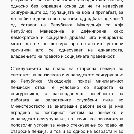
односно без оправдан основ да не ги издвојува
осигурениците од групацијата на која и припаѓаат, за
да не би се довела во прашање одредбата од член 1
од Уставот на Република Македонија со која
Република Македонија е дефинирана како
демократска и социјална држава што индиректно
може да се рефлектира врз останатите уставни
принципи што се однесуваат на еднаквоста,
владеењето на правото и социјалната праведност.
Стекнувањето на право на старосна пензија во
системот на пензиското и инвалидското осигурување
во Република Македонија, покрај минималниот
пензиски стаж, е условено со возраста на
осигуреникот, а законодавецот посебноста на
работата на овластените службени лица во
Министерството за внатрешни работи веќе ја има
вградено во постојниот систем за пензиско и
инвалидско осигурување, на начин кој овозможува
поповолни услови за нивно стекнување со право на
старосна пензија, и тоа и во однос на возраста и во