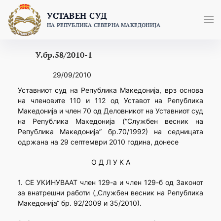
Skip
УСТАВЕН СУД
to
НА РЕПУБЛИКА СЕВЕРНА МАКЕДОНИЈА
content
У.бр.58/2010-1
29/09/2010
Уставниот суд на Република Македонија, врз основа
на членовите 110 и 112 од Уставот на Република
Македонија и член 70 од Деловникот на Уставниот суд
на Република Македонија (“Службен весник на
Република Македонија” бр.70/1992) на седницата
одржана на 29 септември 2010 година, донесе
О Д Л У К А
1. СЕ УКИНУВААТ член 129-а и член 129-б од Законот
за внатрешни работи („Службен весник на Република
Македонија“ бр. 92/2009 и 35/2010).