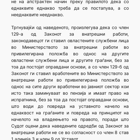
не на апстрактен начин преку правилото дека со
еднаквите еднакво треба да се постапува, а со
нееднаквите нееднакво.
Тргнувајќи од наведеното, произлегува дека со член
129-а од Законот за внатрешни работи,
законодавецот ги ставил овластените службени лица
во Министерството за внатрешни работи во
привилегирана положба во однос на другите
овластени службени лица и другите граѓани, без за
тоа да постојат оправдани основи, а со член 129-б од
Законот ги ставил вработените во Министерството за
внатрешни работи во привилегирана положба во
однос на сите други вработени во јавниот сектор кои
исто така заминуваат во пензија и имаат право на
испратнина, без за тоа да постојат оправдани основи,
што води до повреда на уставното начело на
еднаквост на граѓаните и повреда на принципот на
начелото на владеењето на правото, поради што
Судот оцени дека наведените одредби од Законот за
внатрешни работи не се во согласност со член 8 став
1 алинеја 3 и член 9 од Уставот.