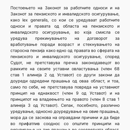
Постоењето на Законот за работните односи и на
Законот за пензиското и инвалидското осигурување,
како lex generalis, со кои се уредуваат работните
односи и правата од областа на пензиското и
инвалидското осигурување, во која смисла се
уредува прекинувањето на договорот за
вработување поради возраст и стекнувањето на
старосна пензија како едно од правата во сферата на
пензиското и инвалидското осигурување, според
Судот, не претставува пречка законодавецот во
рамките на своите уставни овластувања (член 68
став 1 алинеја 2 од Уставот) со други закони да
доуреди одредени прашања од оваа област, и тоа,
само по себе, не претставува повреда на уставниот
принцип на еднаквост (член 9 од Уставот) и на
принципот на владеењето на правото (член 8 став 1
алинеја 3 од Уставот). Сепак, посебното, различно
уредување, односно доуредување на овие прашања,
мора да се заснова на оправдани причини и да биде
во прифатлив сооднос со општите принципи на
регулирање на тие прашања во соодветната област,