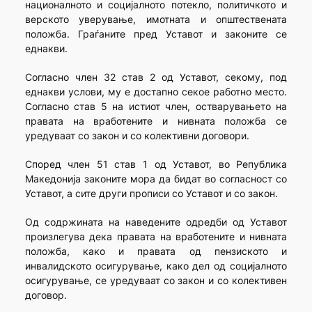
националното и социјалното потекло, политичкото и
верското уверување, имотната и општествената
положба. Граѓаните пред Уставот и законите се
еднакви.
Согласно член 32 став 2 од Уставот, секому, под
еднакви услови, му е достапно секое работно место.
Согласно став 5 на истиот член, остварувањето на
правата на вработените и нивната положба се
уредуваат со закон и со колективни договори.
Според член 51 став 1 од Уставот, во Република
Македонија законите мора да бидат во согласност со
Уставот, а сите други прописи со Уставот и со закон.
Од содржината на наведените одредби од Уставот
произлегува дека правата на вработените и нивната
положба, како и правата од пензиското и
инвалидското осигурување, како дел од социјалното
осигурување, се уредуваат со закон и со колективен
договор.