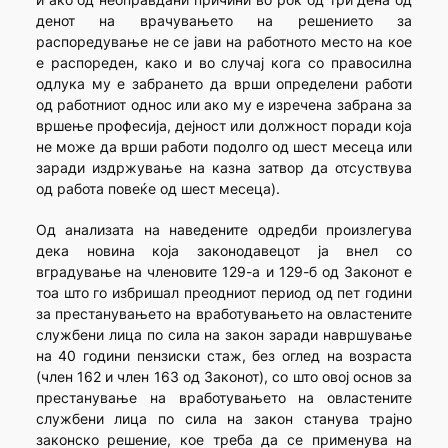
денот на врачувањето на решението за
распоредување не се јави на работното место на кое
е распореден, како и во случај кога со правосилна
одлука му е забрането да врши определени работи
од работниот однос или ако му е изречена забрана за
вршење професија, дејност или должност поради која
не може да врши работи подолго од шест месеца или
заради издржување на казна затвор да отсуствува
од работа повеќе од шест месеца).
Од анализата на наведените одредби произлегува
дека новина која законодавецот ја внел со
вградување на членовите 129-а и 129-б од Законот е
тоа што го избришал преодниот период од пет години
за престанувањето на вработувањето на овластените
службени лица по сила на закон заради навршување
на 40 години пензиски стаж, без оглед на возраста
(член 162 и член 163 од Законот), со што овој основ за
престанување на вработувањето на овластените
службени лица по сила на закон станува трајно
законско решение, кое треба да се применува на