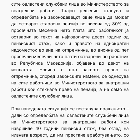
сите овластени службени лица во Министерството за
внатрешни работи. Трајно решение станува и
определбата на законодавецот овие лица да можат
да остварат старосна пензија во висина од 80% од
просечната месечна нето плата што работникот ја
остварил во текот на најповолните десет години од
пензискиот стаж, како и правото на еднократен
надоместок во вид на отпремнина, во висина од пет
просечни месечни нето плати остварени по работник
во Република Македонија, објавена до денот на
исплатата. Новина е што ваквото право на
отпремнина, според законските измени, се однесува
на сите работници во Министерството за внатрешни
работи кои стекнале право на пензија, а не само на
овластените службени лица.
При наведената ситуација се поставува прашањето –
дали со определбата на овластените службени лица
на Министерството за внатрешни работи кои
навршиле 40 години пензиски стаж, без оглед на
нивната возраст, да им престане вработувањето, со