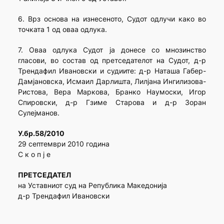
6. Врз основа на изнесеното, Судот одлучи како во
точката 1 од оваа одлука.
7. Оваа одлука Судот ја донесе со мнозинство
гласови, во состав од претседателот на Судот, д-р
Трендафил Ивановски и судиите: д-р Наташа Габер-
Дамјановска, Исмаил Дарлишта, Лилјана Ингилизова-
Ристова, Вера Маркова, Бранко Наумоски, Игор
Спировски, д-р Гзиме Старова и д-р Зоран
Сулејманов.
У.бр.58/2010
29 септември 2010 година
С к о п ј е
ПРЕТСЕДАТЕЛ
на Уставниот суд на Република Македонија
д-р Трендафил Ивановски