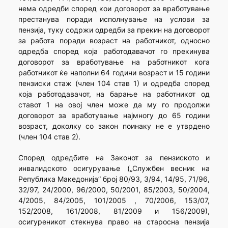
нема одредби според кои договорот за вработување
престанува поради исполнување на услови за
пензија, туку содржи одредби за прекин на договорот
за работа поради возраст на работникот, односно
одредба според која работодавачот го прекинува
договорот за вработување на работникот кога
работникот ќе наполни 64 години возраст и 15 години
пензиски стаж (член 104 став 1) и одредба според
која работодавачот, на барање на работникот од
ставот 1 на овој член може да му го продолжи
договорот за вработување најмногу до 65 години
возраст, доколку со закон поинаку не е утврдено
(член 104 став 2).
Според одредбите на Законот за пензиското и
инвалидското осигурување („Службен весник на
Република Македонија” број 80/93, 3/94, 14/95, 71/96,
32/97, 24/2000, 96/2000, 50/2001, 85/2003, 50/2004,
4/2005, 84/2005, 101/2005 , 70/2006, 153/07,
152/2008, 161/2008, 81/2009 и 156/2009),
осигуреникот стекнува право на старосна пензија