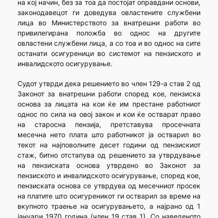
на кој начин, без за тоа да постојат оправдани основи,
законодавецот ги доведува овластените службени
лица во Министерството за внатрешни работи во
привилегирана положба во однос на другите
овластени службени лица, а со тоа и во однос на сите
останати осигуреници во системот на пензиското и
инвалидското осигурување.
Судот утврди дека решението во член 129-а став 2 од
Законот за внатрешни работи според кое, пензиска
основа за лицата на кои ќе им престане работниот
однос по сила на овој закон и кои ќе остварат право
на старосна пензија, претставува просечната
месечна нето плата што работникот ја остварил во
текот на најповолните десет години од пензискиот
стаж, битно отстапува од решението за утврдување
на пензиската основа утврдено во Законот за
пензиското и инвалидското осигурување, според кое,
пензиската основа се утврдува од месечниот просек
на платите што осигуреникот ги остварил за време на
вкупното траење на осигурувањето, а најрано од 1
јануари 1970 година (член 19 став 1). Со наведеното