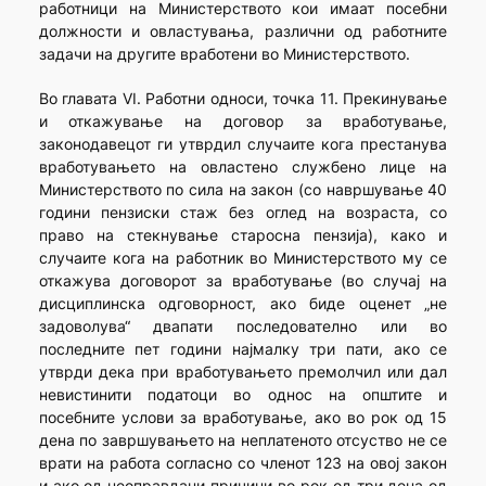
работници на Министерството кои имаат посебни
должности и овластувања, различни од работните
задачи на другите вработени во Министерството.
Во главата VI. Работни односи, точка 11. Прекинување
и откажување на договор за вработување,
законодавецот ги утврдил случаите кога престанува
вработувањето на овластено службено лице на
Министерството по сила на закон (со навршување 40
години пензиски стаж без оглед на возраста, со
право на стекнување старосна пензија), како и
случаите кога на работник во Министерството му се
откажува договорот за вработување (во случај на
дисциплинска одговорност, ако биде оценет „не
задоволува“ двапати последователно или во
последните пет години најмалку три пати, ако се
утврди дека при вработувањето премолчил или дал
невистинити податоци во однос на општите и
посебните услови за вработување, ако во рок од 15
дена по завршувањето на неплатеното отсуство не се
врати на работа согласно со членот 123 на овој закон
и ако од неоправдани причини во рок од три дена од