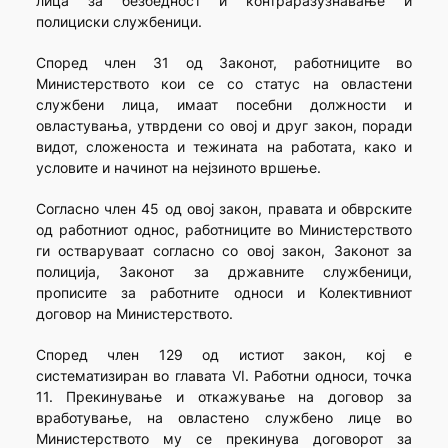
лица за безбедност и контраразузнавање и
полициски службеници.
Според член 31 од Законот, работниците во
Министерството кои се со статус на овластени
службени лица, имаат посебни должности и
овластувања, утврдени со овој и друг закон, поради
видот, сложеноста и тежината на работата, како и
условите и начинот на нејзиното вршење.
Согласно член 45 од овој закон, правата и обврските
од работниот однос, работниците во Министерството
ги остваруваат согласно со овој закон, Законот за
полиција, Законот за државните службеници,
прописите за работните односи и Колективниот
договор на Министерството.
Според член 129 од истиот закон, кој е
систематизиран во главата VI. Работни односи, точка
11. Прекинување и откажување на договор за
вработување, на овластено службено лице во
Министерството му се прекинува договорот за