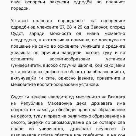
овие оспорени законски одредби во правниот
поредок.
Уставно правната оправданост на оспорените
одредби од членовите 27, 28 и 29 од Законот, според
Судот, заради можноста од нивна моментно
неодредена, а екстензивна примена, се доведува во
прашање не само во основните училишта и средните
училишта од причини наведени погоре, туку и во
останатите воспитнообразовни установи
(универзитети, високо стручни школи), кои како јавни
установи вршат дејност во областа на образованието,
вклучувајќи ги сите, односно јавните, приватните и
мешовитите воспитнообразовни установи.
Судот ги ценеше наводите од мислењето на Владата
на Република Македонија дека државата има
обврска не само да обезбеди право на образование
на секого, туку и право на религиозно образование на
секого, бидејќи со овозможување да се оствари ова
право во училиштата, државата всушност ја
извршувала својата обврска кон граѓаните, а не кон