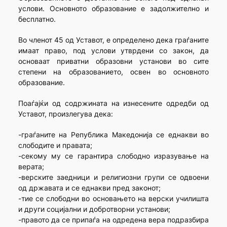
услови. Основното образование е задолжително и
бесплатно.
Во членот 45 од Уставот, е определено дека граѓаните
имаат право, под услови утврдени со закон, да
основаат приватни образовни установи во сите
степени на образованието, освен во основното
образование.
Поаѓајќи од содржината на изнесените одредби од
Уставот, произлегува дека:
-граѓаните на Република Македонија се еднакви во
слободите и правата;
-секому му се гарантира слободно изразување на
верата;
-верските заедници и религиозни групи се одвоени
од државата и се еднакви пред законот;
-тие се слободни во основањето на верски училишта
и други социјални и добротворни установи;
-правото да се припаѓа на одредена вера подразбира