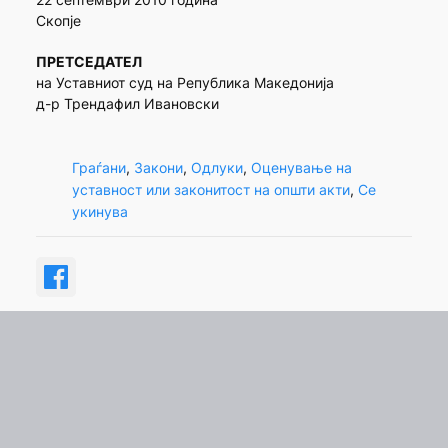
Скопје
ПРЕТСЕДАТЕЛ
на Уставниот суд на Република Македонија
д-р Трендафил Ивановски
Граѓани
, 
Закони
, 
Одлуки
, 
Оценување на
уставност или законитост на општи акти
, 
Се
укинува