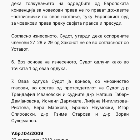
дека толкувањето на одредбите од Европската
конвенција за човекови права не го прават државите
–потписнички по свое наоѓање, туку Европскиот суд
за човекови права преку својата пракса и пресуди.
Согласно изнесеното, Судот, утврди дека оспорените
членови 27, 28 и 29 од Законот не се во согласност со
Уставот.
6. Врз основа на изнесеното, Судот одлучи како во
точката 1 од оваа одлука.
7. Оваа одлука Судот ја донесе, со мнозинство
гласови, во состав од претседателот на Судот д-р
Трендафил Ивановски и судиите д-р Наташа Габер-
Дамјановска, Исмаил Дарлишта, Лилјана Ингилизова-
Ристова, Вера Маркова, Бранко Наумоски, Игор
Спировски, д-р Гзиме Старова и д-р Зоран
Сулејманов.
У.бр.104/2009
22 септември 2010 година