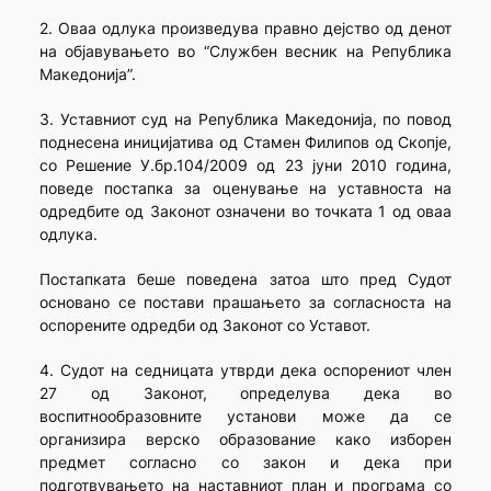
2. Оваа одлука произведува правно дејство од денот
на објавувањето во “Службен весник на Република
Македонија”.
3. Уставниот суд на Република Македонија, по повод
поднесена иницијатива од Стамен Филипов од Скопје,
со Решение У.бр.104/2009 од 23 јуни 2010 година,
поведе постапка за оценување на уставноста на
одредбите од Законот означени во точката 1 од оваа
одлука.
Постапката беше поведена затоа што пред Судот
основано се постави прашањето за согласноста на
оспорените одредби од Законот со Уставот.
4. Судот на седницата утврди дека оспорениот член
27 од Законот, определува дека во
воспитнообразовните установи може да се
организира верско образование како изборен
предмет согласно со закон и дека при
подготвувањето на наставниот план и програма со