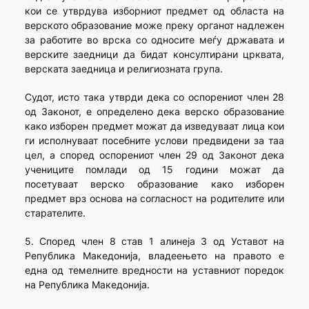
кои се утврдува изборниот предмет од областа на
верското образование може преку органот надлежен
за работите во врска со односите меѓу државата и
верските заедници да бидат консултирани црквата,
верската заедница и религиозната група.
Судот, исто така утврди дека со оспорениот член 28
од Законот, е определено дека верско образование
како изборен предмет можат да изведуваат лица кои
ги исполнуваат посебните услови предвидени за таа
цел, а според оспорениот член 29 од Законот дека
учениците помлади од 15 години можат да
посетуваат верско образование како изборен
предмет врз основа на согласност на родителите или
старателите.
5. Според член 8 став 1 алинеја 3 од Уставот на
Република Македонија, владеењето на правото е
една од темелните вредности на уставниот поредок
на Република Македонија.