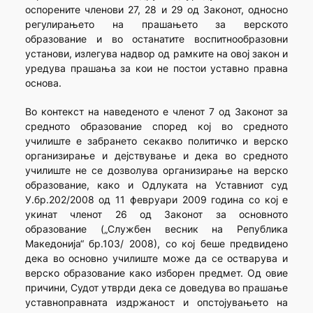
оспорените членови 27, 28 и 29 од Законот, односно
регулирањето на прашањето за верското
образование и во останатите воспитнообразовни
установи, излегува надвор од рамките на овој закон и
уредува прашања за кои не постои уставно правна
основа.
Во контекст на наведеното е членот 7 од Законот за
средното образование според кој во средното
училиште е забрането секакво политичко и верско
организирање и дејствување и дека во средното
училиште не се дозволува организирање на верско
образование, како и Одлуката на Уставниот суд
У.бр.202/2008 од 11 февруари 2009 година со кој е
укинат членот 26 од Законот за основното
образование („Службен весник на Република
Македонија“ бр.103/ 2008), со кој беше предвидено
дека во основно училиште може да се остварува и
верско образование како изборен предмет. Од овие
причини, Судот утврди дека се доведува во прашање
уставноправната издржаност и опстојувањето на