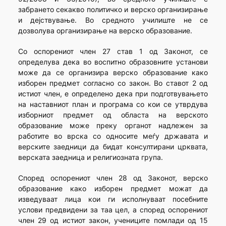
забрането секакво политичко и верско организирање
и дејствување. Во средното училиште не се
дозволува организирање на верско образование.
Со оспорениот член 27 став 1 од Законот, се
определува дека во воспитно образовните установи
може да се организира верско образование како
изборен предмет согласно со закон. Во ставот 2 од
истиот член, е определено дека при подготвувањето
на наставниот план и програма со кои се утврдува
изборниот предмет од областа на верското
образование може преку органот надлежен за
работите во врска со односите меѓу државата и
верските заедници да бидат консултирани црквата,
верската заедница и религиозната група.
Според оспорениот член 28 од Законот, верско
образование како изборен предмет можат да
изведуваат лица кои ги исполнуваат посебните
услови предвидени за таа цел, а според оспорениот
член 29 од истиот закон, учениците помлади од 15