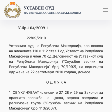
Skip
УСТАВЕН СУД
to
НА РЕПУБЛИКА СЕВЕРНА МАКЕДОНИЈА
content
У.бр.104/2009-1
22/09/2010
Уставниот суд на Република Македонија, врз основа
на членовите 110 и 112 став 1 од Уставот на Република
Македонија и член 70 од Деловникот на Уставниот суд
на Република Македонија (“Службен весник на
Република Македонија” број 70/1992), на седницата
одржана на 22 септември 2010 година, донесе
О Д Л У К А
1. СЕ УКИНУВААТ членовите 27, 28 и 29 од Законот за
правната положба на црква, верска заедница и
религиозна група (“Службен весник на Република
Македонија” број 113/2007).