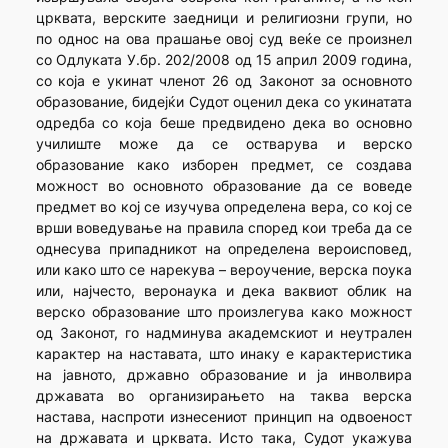
црквата, верските заедници и религиозни групи, но
по однос на ова прашање овој суд веќе се произнел
со Одлуката У.бр. 202/2008 од 15 април 2009 година,
со која е укинат членот 26 од Законот за основното
образование, бидејќи Судот оценил дека со укинатата
одредба со која беше предвидено дека во основно
училиште може да се остварува и верско
образование како изборен предмет, се создава
можност во основното образование да се воведе
предмет во кој се изучува определена вера, со кој се
врши воведување на правила според кои треба да се
однесува припадникот на определена вероисповед,
или како што се нарекува – вероучение, верска поука
или, најчесто, веронаука и дека ваквиот облик на
верско образование што произлегува како можност
од Законот, го надминува академскиот и неутрален
карактер на наставата, што инаку е карактеристика
на јавното, државно образование и ја инволвира
државата во организирањето на таква верска
настава, наспроти изнесениот принцип на одвоеност
на државата и црквата. Исто така, Судот укажува