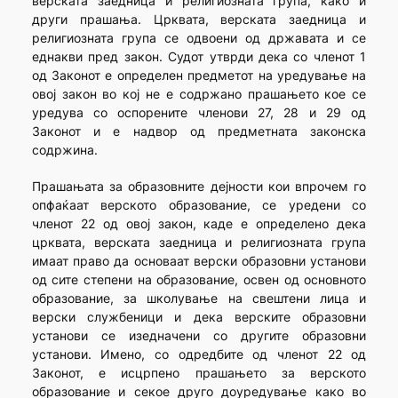
верската заедница и религиозната група, како и
други прашања. Црквата, верската заедница и
религиозната група се одвоени од државата и се
еднакви пред закон. Судот утврди дека со членот 1
од Законот е определен предметот на уредување на
овој закон во кој не е содржано прашањето кое се
уредува со оспорените членови 27, 28 и 29 од
Законот и е надвор од предметната законска
содржина.
Прашањата за образовните дејности кои впрочем го
опфаќаат верското образование, се уредени со
членот 22 од овој закон, каде е определено дека
црквата, верската заедница и религиозната група
имаат право да основаат верски образовни установи
од сите степени на образование, освен од основното
образование, за школување на свештени лица и
верски службеници и дека верските образовни
установи се изедначени со другите образовни
установи. Имено, со одредбите од членот 22 од
Законот, е исцрпено прашањето за верското
образование и секое друго доуредување како во