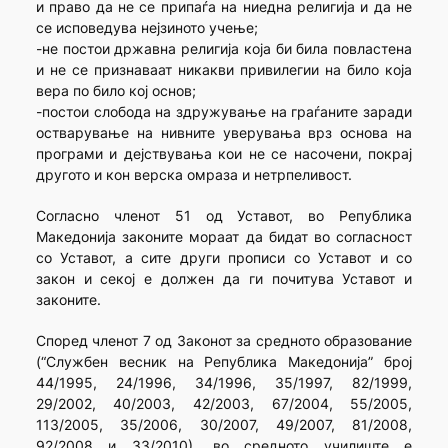
и право да не се припаѓа на ниедна религија и да не
се исповедува нејзиното учење;
-не постои државна религија која би била повластена
и не се признаваат никакви привилегии на било која
вера по било кој основ;
-постои слобода на здружување на граѓаните заради
остварување на нивните уверувања врз основа на
програми и дејствувања кои не се насочени, покрај
другото и кон верска омраза и нетрпеливост.
Согласно членот 51 од Уставот, во Република
Македонија законите мораат да бидат во согласност
со Уставот, а сите други прописи со Уставот и со
закон и секој е должен да ги почитува Уставот и
законите.
Според членот 7 од Законот за средното образование
(“Службен весник на Република Македонија” број
44/1995, 24/1996, 34/1996, 35/1997, 82/1999,
29/2002, 40/2003, 42/2003, 67/2004, 55/2005,
113/2005, 35/2006, 30/2007, 49/2007, 81/2008,
92/2008 и 33/2010), во средното училиште е