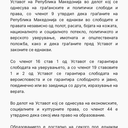
Уставот на Република Македонија во делот кој се
однесува на граѓанските и политички слободи и
права, со членот 9 утврдил дека граѓаните на
Република Македонија се еднакви во слободите и
правата независно од полот, расата, бојата на кожата,
националното и социјалното потекло, политичкото и
верското уверување, имотната и општествената
положба, како и дека граѓаните пред Уставот и
законите се еднакви.
Со членот 16 став 1 од Уставот се гарантира
слободата на уверувањето, а со членот 19 ставовите
1 и 2 од Уставот се гарантира слободата на
вероисповеста и се гарантира слободното и јавно,
поединечно или во заедница со други, изразување на
верата.
Во делот на Уставот кој се однесува на економските,
социјалните и културните права, со членот 44 е
утврдено дека секој има право на образование.
Образованието е достапно на секого под еднакви