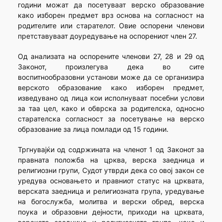
години можат да посетуваат верско образование
како изборен предмет врз основа на согласност на
родителите или старателот. Овие оспорени членови
претставуваат доуредување на оспорениот член 27.
Од анализата на оспорените членови 27, 28 и 29 од
Законот, произлегува дека во сите
воспитнообразовни установи може да се организира
верското образование како изборен предмет,
изведувано од лица кои исполнуваат посебни услови
за таа цел, како и обврска за родителска, односно
старателска согласност за посетување на верско
образование за лица помлади од 15 години.
Тргнувајќи од содржината на членот 1 од Законот за
правната положба на црква, верска заедница и
религиозни групи, Судот утврди дека со овој закон се
уредува основањето и правниот статус на црквата,
верската заедница и религиозната група, уредување
на богослужба, молитва и верски обред, верска
поука и образовни дејности, приходи на црквата,