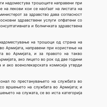
 ги надоместува трошоците направени при
е на лекови кои се наоѓаат на листата на
 министерот за здравство дава согласност
 основни здравствени услуги опфатени со
онсултативната и болничката здравствена
 надоместување на трошоци од страна на
во Армијата, направени при користење на
та во Армијата, и за правото на такво
рмијата, ако лицето во рок од две години
а и ако военолекарската комисија утврди
сонал по престанувањето на службата во
 со вршењето на службата во Армијата; и
шењето на служата, се во иста категорија