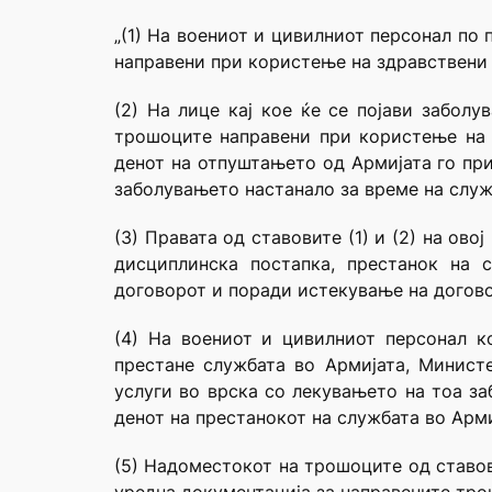
„(1) На воениот и цивилниот персонал по
направени при користење на здравствени 
(2) На лице кај кое ќе се појави забол
трошоците направени при користење на 
денот на отпуштањето од Армијата го пр
заболувањето настанало за време на служ
(3) Правата од ставовите (1) и (2) на ов
дисциплинска постапка, престанок на 
договорот и поради истекување на догово
(4) На воениот и цивилниот персонал 
престане службата во Армијата, Минист
услуги во врска со лекувањето на тоа за
денот на престанокот на службата во Арми
(5) Надоместокот на трошоците од ставови