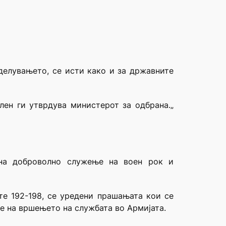
еделувањето, се исти како и за државните
член ги утврдува министерот за одбрана.„
 на доброволно служење на воен рок и
ите 192-198, се уредени прашањата кои се
е на вршењето на службата во Армијата.