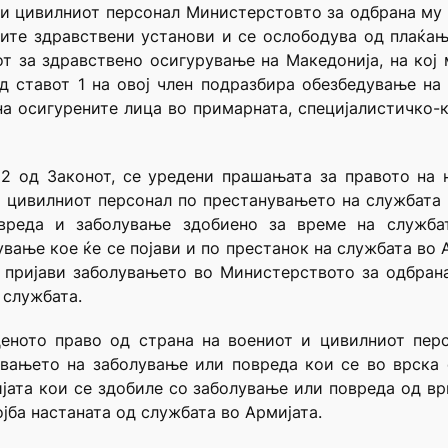
т и цивилниот персонал Министерстовто за одбрана му
ите здравствени установи и се ослободува од плаќањ
т за здравствено осигурување на Македонија, на кој
од ставот 1 на овој член подразбира обезбедување на
а осигурените лица во примарната, специјалистичко-к
 2 од Законот, се уредени прашањата за правото на
и цивилниот персонал по престанувањето на службата 
вреда и заболување здобиено за време на служба
вање кое ќе се појави и по престанок на службата во А
 пријави заболувањето во Министерството за одбран
 службата.
деното право од страна на воениот и цивилниот пер
увањето на заболување или повреда кои се во врска
јата кои се здобиле со заболување или повреда од вр
ојба настаната од службата во Армијата.