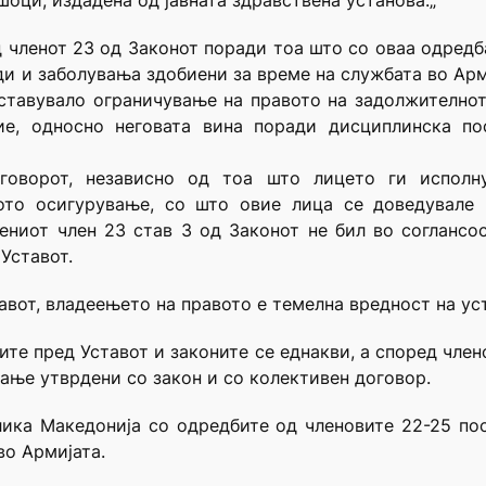
оци, издадена од јавната здравствена установа.„
д членот 23 од Законот поради тоа што со оваа одред
ди и заболувања здобиени за време на службата во Арми
ставувало ограничување на правото на задолжително
ие, односно неговата вина поради дисциплинска пос
говорот, независно од тоа што лицето ги исполн
ото осигурување, со што овие лица се доведувале
ниот член 23 став 3 од Законот не бил во соглансост
 Уставот.
ставот, владеењето на правото е темелна вредност на у
ните пред Уставот и законите се еднакви, а според член
вање утврдени со закон и со колективен договор.
лика Македонија со одредбите од членовите 22-25 пос
во Армијата.