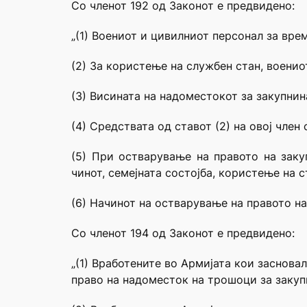
Со членот 192 од Законот е предвидено:
„(1) Воениот и цивилниот персонал за вр
(2) За користење на службен стан, военио
(3) Висината на надоместокот за закупнин
(4) Средствата од ставот (2) на овој член
(5) При остварување на правото на заку
чинот, семејната состојба, користење на с
(6) Начинот на остварување на правото на
Со членот 194 од Законот е предвидено:
„(1) Вработените во Армијата кои заснова
право на надоместок на трошоци за закупн