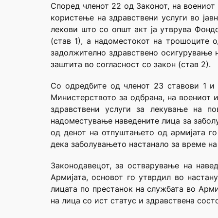
Според членот 22 од Законот, на военио
користење на здравствени услуги во јавн
лекови што со општ акт ја утврува Фондо
(став 1), а надоместокот на трошоците 
задолжително здравствено осигурување н
заштита во согласност со закон (став 2).
Со одредбите од членот 23 ставови 1 и
Министерството за одбрана, на воениот 
здравствени услуги за лекување на по
надоместување наведените лица за заболу
од денот на отпуштањето од армијата го
дека заболувањето настанало за време на
Законодавецот, за остварување на наве
Армијата, основот го утврдил во настан
лицата по престанок на службата во Арми
на лица со ист статус и здравствена сост