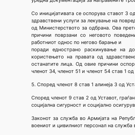
уредна документација за направените трош
Со иницијативата се оспорува ставот 3 о
здравствени услуги за лекување на повре
од Министерството за одбрана. Ова прет
причини поврзани со неговото поведен
работниот однос по негово барање и
поради еднострано раскинување на до
користењето на правата од здравствен
останатите лица. Од овие причини оспоре
членот 34, членот 51 и членот 54 став 1 од
5. Според членот 8 став 1 алинеја 3 од У
Според членот 9 став 2 од Уставот, граѓа
социјална сигурност и социјално осигуру
Законот за служба во Армијата на Репуб
воениот и цивилниот персонал на служба 