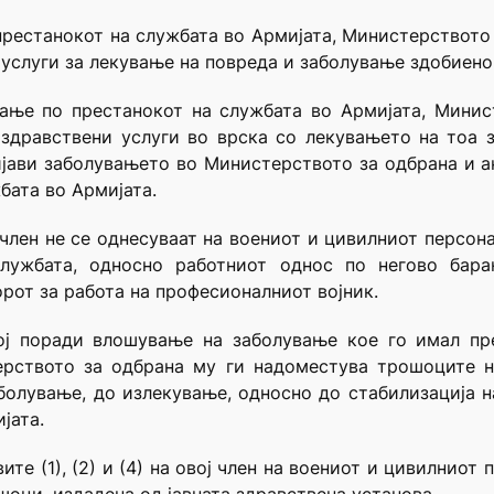
 престанокот на службата во Армијата, Министерствот
услуги за лекување на повреда и заболување здобиено 
ување по престанокот на службата во Армијата, Мини
здравствени услуги во врска со лекувањето на тоа з
ијави заболувањето во Министерството за одбрана и а
бата во Армијата.
ој член не се однесуваат на воениот и цивилниот персо
службата, односно работниот однос по негово бар
рот за работа на професионалниот војник.
кој поради влошување на заболување кое го имал пр
ерството за одбрана му ги надоместува трошоците 
болување, до излекување, односно до стабилизација н
јата.
те (1), (2) и (4) на овој член на воениот и цивилнио