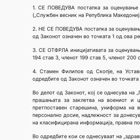
1. СЕ ПОВЕДУВА постапка за оценување 
(„Службен весник на Република Македонија
2. НЕ СЕ ПОВЕДУВА постапка за оценување
од Законот означен во точката 1 од ова р
3. СЕ ОТФРЛА иницијативата за оценување 
194 став 3, членот 199 став 5, членот 200
4. Стамен Филипов од Скопје, на Уста
одредбите од Законот означен во точката 
Во делот од Законот, кој се однесува на 
прашањата за заклетва на воениот и ц
претпоставен старешина, униформа на в
персонално досие, надлежност за донесув
на класифицирана информација, правна по
Во одредбите кои се однесуваат на „здравс