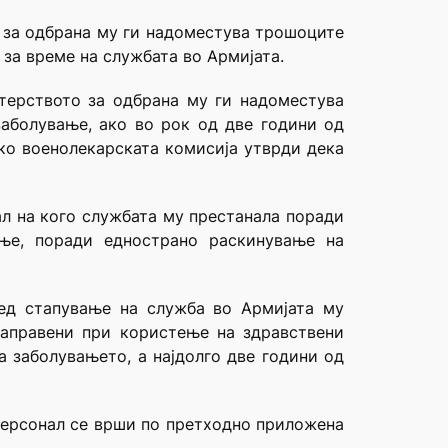
о за одбрана му ги надоместува трошоците
за време на службата во Армијата.
стерството за одбрана му ги надоместува
аболување, ако во рок од две години од
ко военолекарската комисија утврди дека
нал на кого службата му престанала поради
ање, поради еднострано раскинување на
ед стапување на служба во Армијата му
направени при користење на здравствени
а заболувањето, а најдолго две години од
т персонал се врши по претходно приложена