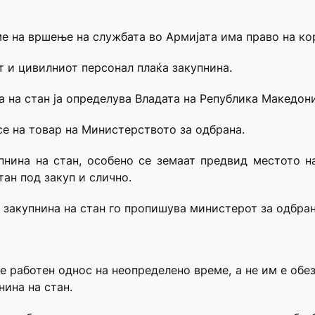
еме на вршење на службата во Армијата има право на ко
т и цивилниот персонал плаќа закупнина.
а на стан ја определува Владата на Република Македониј
 се на товар на Министерството за одбрана.
пнина на стан, особено се земаат предвид местото н
тан под закуп и слично.
 закупнина на стан го пропишува министерот за одбран
ле работен однос на неопределено време, а не им е об
ина на стан.