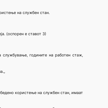
ристење на службен стан.
а. (оспорен е ставот 3)
а службување, годините на работен стаж,
а.„
езбедено користење на службен стан, имаат