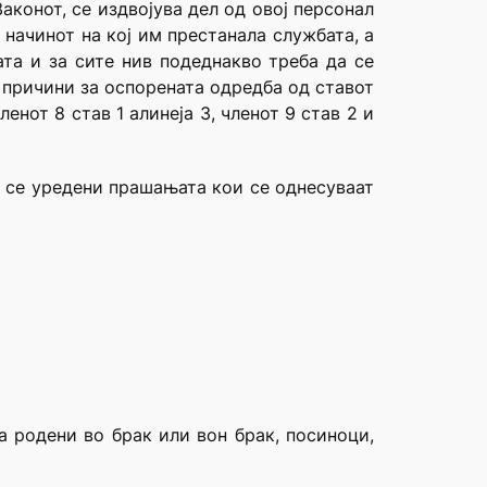
аконот, се издвојува дел од овој персонал
 начинот на кој им престанала службата, а
та и за сите нив подеднакво треба да се
 причини за оспорената одредба од ставот
нот 8 став 1 алинеја 3, членот 9 став 2 и
91 се уредени прашањата кои се однесуваат
а родени во брак или вон брак, посиноци,