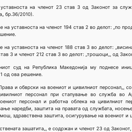
уставноста на членот 23 став 3 од Законот за служ
„ бр.36/2010).
 на уставноста на членот 194 став 2 во делот: „по пр
ешение.
на уставноста на членот 188 став 3 во делот: „висинат
 став 3 и членот 212 став 3 во делот: „трошоци„, од Зак
вниот суд на Република Македонија му поднесе иниц
1 од ова решение.
„Права и обврски на воениот и цивилниот персонал„, с
ивилниот персонал при стапување во служба во А
оениот персонал и работна облека на цивилниот пер
ање наредби, заштита на правата од службата, носење
мош, здравствена заштита, осигурување на воениот и 
твената зашатита„, е содржан и членот 23 од Законот, 