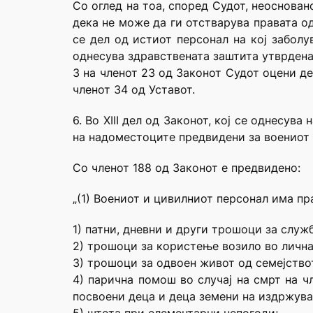
Со оглед на тоа, според Судот, неоснован
дека не може да ги отстварува правата од
се дел од истиот персонал на кој забол
однесува здравствената заштита утврдена
3 на членот 23 од Законот Судот оцени де
членот 34 од Уставот.
6. Во XIII дел од Законот, кој се однесу
на надоместоците предвидени за воениот 
Со членот 188 од Законот е предвидено:
„(1) Воениот и цивилниот персонал има пр
1) патни, дневни и други трошоци за служ
2) трошоци за користење возило во лична
3) трошоци за одвоен живот од семејство
4) парична помош во случај на смрт на ч
посвоени деца и деца земени на издржува