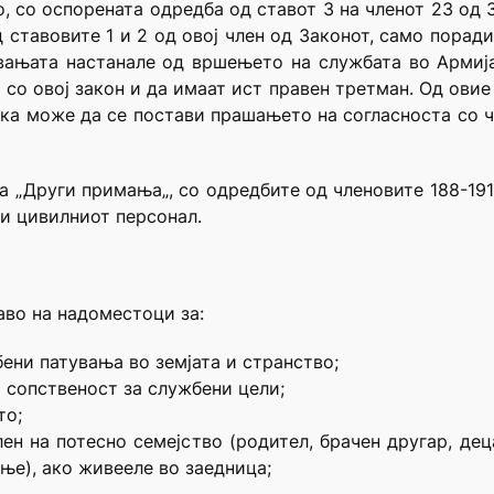
о, со оспорената одредба од ставот 3 на членот 23 од З
 ставовите 1 и 2 од овој член од Законот, само поради
увањата настанале од вршењето на службата во Aрмија
 со овој закон и да имаат ист правен третман. Од овие
ка може да се постави прашањето на согласноста со чле
ва на „Други примања„, со одредбите од членовите 188-1
и цивилниот персонал.
аво на надоместоци за:
бени патувања во земјата и странство;
 сопственост за службени цели;
то;
лен на потесно семејство (родител, брачен другар, дец
ње), ако живееле во заедница;