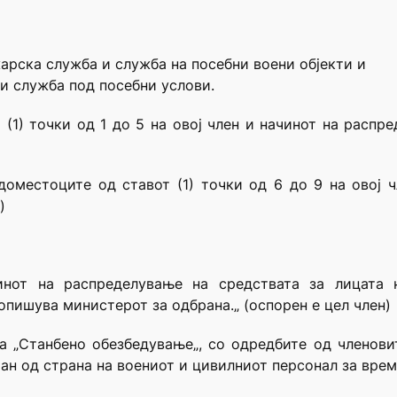
арска служба и служба на посебни воени објекти и
 и служба под посебни услови.
 (1) точки од 1 до 5 на овој член и начинот на распр
доместоците од ставот (1) точки од 6 до 9 на овој 
)
чинот на распределување на средствата за лицата
опишува министерот за одбрана.„ (оспорен е цел член)
на „Станбено обезбедување„, со одредбите од членов
ан од страна на воениот и цивилниот персонал за врем