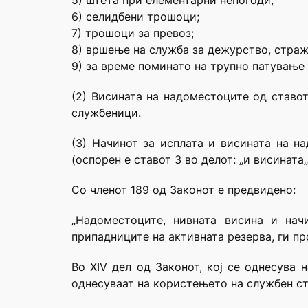
5) штета при елементарни непогоди;
6) селидбени трошоци;
7) трошоци за превоз;
8) вршење на служба за дежурство, страж
9) за време поминато на трупно патување
(2) Висината на надоместоците од ставот
службеници.
(3) Начинот за исплата и висината на на
(оспорен е ставот 3 во делот: „и висината„
Со членот 189 од Законот е предвидено:
„Надоместоците, нивната висина и на
припадниците на активната резерва, ги пр
Во XIV дел од Законот, кој се однесува 
однесуваат на користењето на службен ст