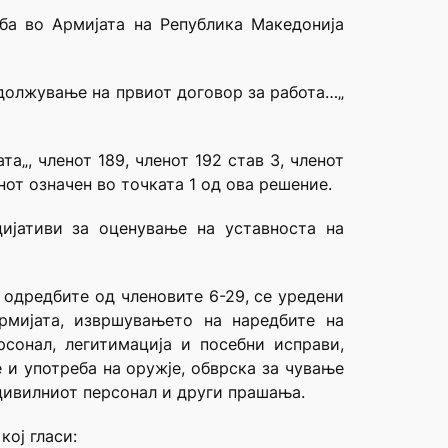
ба во Армијата на Република Македонија
одолжување на првиот договор за работа…„
а„, членот 189, членот 192 став 3, членот
онот означен во точката 1 од ова решение.
ијативи за оценување на уставноста на
о одредбите од членовите 6-29, се уредени
рмијата, извршувањето на наредбите на
сонал, легитимација и посебни исправи,
 и употреба на оружје, обврска за чување
цивилниот персонал и други прашања.
кој гласи: