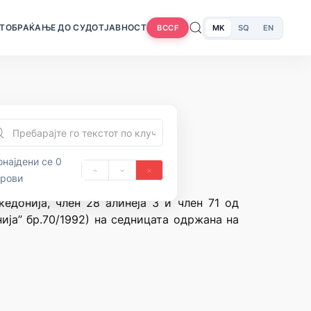
Т
ОБРАЌАЊЕ ДО СУДОТ
ЈАВНОСТ
MK
SQ
EN
BCCF
најдени се 0
орови
едонија, член 28 алинеја 3 и член 71 од
ија” бр.70/1992) на седницата одржана на