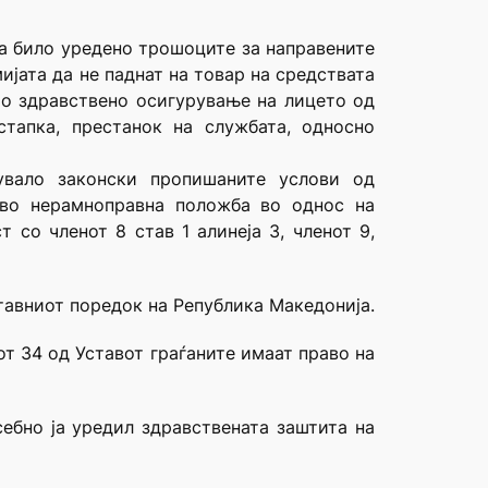
ба било уредено трошоците за направените
јата да не паднат на товар на средствата
то здравствено осигурување на лицето од
тапка, престанок на службата, односно
увало законски пропишаните услови од
 во нерамноправна положба во однос на
 со членот 8 став 1 алинеја 3, членот 9,
ставниот поредок на Република Македонија.
от 34 од Уставот граѓаните имаат право на
ебно ја уредил здравствената заштита на