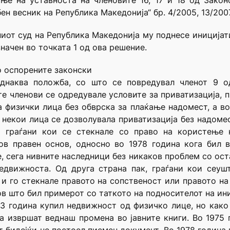
е на уставноста на членовите 16, 17 и 18 од Закон
н весник на Република Македонија“ бр. 4/2005, 13/2007
вниот суд на Република Македонија му поднесе иниција
начен во точката 1 од ова решение.
о оспорените законски
еднаква положба, со што се повредувал членот 9 од
е членови се одредувале условите за приватизација, п
а физички лица без обврска за плаќање надомест, а во
некои лица се дозволувала приватизација без надомест
ка граѓани кои се стекнале со право на користење 
ов правен основ, односно во 1978 година кога бил 
е, сега нивните наследници без никаков проблем со ост
едвижноста. Од друга страна пак, граѓани кои сеуш
 и го стекнале правото на сопственост или правото на
в што бил примерот со таткото на подносителот на ини
63 година купил недвижност од физичко лице, но како
а извршат веднаш промена во јавните книги. Во 1975