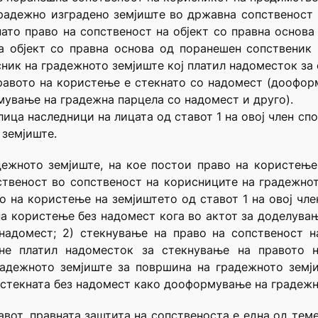
градежно изградено земјиште во државна сопственост
нато право на сопственост на објект со правна основа
а објект со правна основа од поранешен сопственик 
сник на градежното земјиште кој платил надоместок за
правото на користење е стекнато со надомест (доофо
ување на градежна парцела со надомест и друго).
лица наследници на лицата од ставот 1 на овој член сп
 земјиште.
адежното земјиште, на кое постои право на користење
твеност во сопственост на корисниците на градежно
то на користење на земјиштето од ставот 1 на овој чле
на користење без надомест кога во актот за доделува
надомест; 2) стекнување на право на сопственост н
не платил надоместок за стекнување на правото 
адежното земјиште за површина на градежното земји
 стекната без надомест како дооформување на градежн
ставот, правната заштита на сопственоста е една од те