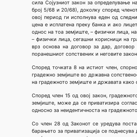
сила Сојузниот закон за определување н
број 5/68 и 20/68), доколку според член
овој период ги исполнува еден од следни
цена е исплатена преку банка и ако лице
однос на тоа земјиште, – физички лица, н
– физички лица, сегашни корисници на г
врз основа на договор за дар, договор
поранешниот сопственик и неговите закон
Според точката 8 на истиот член, спорн
градежно земјиште во државна сопственос
на градежното земјиште и државата како 
Според член 15 од овој закон, градежно
земјиште, може да се приватизира согла
односно за неидентичноста на градежното
Со член 28 од Законот се уредува постап
барањето за приватизација се поднесува 