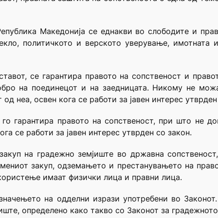
Република Македонија се еднакви во слободите и права
екло, политичкото и верското уверување, имотната 
Уставот, се гарантира правото на сопственост и прав
обро на поединецот и на заедницата. Никому не мож
од неа, освен кога се работи за јавен интерес утврден
 го гарантира правото на сопственост, при што не д
ога се работи за јавен интерес утврден со закон.
 закуп на градежно земјиште во државна сопственост,
ремениот закуп, одземањето и престанувањето на пра
 користење имаат физички лица и правни лица.
 значењето на одделни изрази употребени во Законот
ште, определено како такво со Законот за градежното 