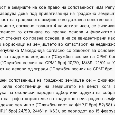
ст е земјиште на кое право на сопственост има Репуб
 наведува дека под приватизација на градежно земјиш
ност на градежното земјиште во државна сопственост
мјиште, согласно точката 4 на истиот член, се физичк
твеност го стекнале со правна основа и физичките 
ект стекнат со правна основа, а не се евидентирани ка
о корисници на земјиштето во катастарот на недвижн
епублика Македонија согласно со Законот за основн
т за градежно земјиште (“Службен весник на СРМ“ број 3
(“Службен весник на СРМ“ број 10/79, 18/89, 21/91 и 
ост на делови од згради (“Службен весник на СРМ“ број 2
ешни сопственици на градежно земјиште се: – физичк
 биле сопственици на земјиштето на денот кога 
лука на околиски народен одбор или одлука на собра
о на трајно користење на градежно неизградено земји
адежно земјиште (“Службен лист на ФНРЈ” број 52/58)
РЈ” број 24/59, 24/61 и 1/63), во периодот до 15 февру