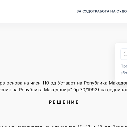
ЗА СУДОТ
РАБОТА НА СУДО
Про
зб
рз основа на член 110 од Уставот на Република Македо
сник на Република Македонија” бр.70/1992) на седница
Р Е Ш Е Н И Е