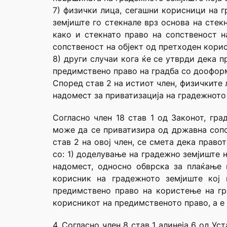
7) физички лица, сегашни корисници на 
земјиште го стекнале врз основа на стек
како и стекнато право на сопственост н
сопственост на објект од претходен кори
8) други случаи кога ќе се утврди дека 
предимствено право на градба со дооформ
Според став 2 на истиот член, физичките 
надомест за приватизација на градежното
Согласно член 18 став 1 од Законот, гр
може да се приватизира од државна сопс
став 2 на овој член, се смета дека право
со: 1) доделување на градежно земјиште 
надомест, односно обврска за плаќање 
корисник на градежното земјиште кој 
предимствено право на користење на гр
корисникот на предимственото право, а е
4. Согласно член 8 став 1 алинеја 6 од У