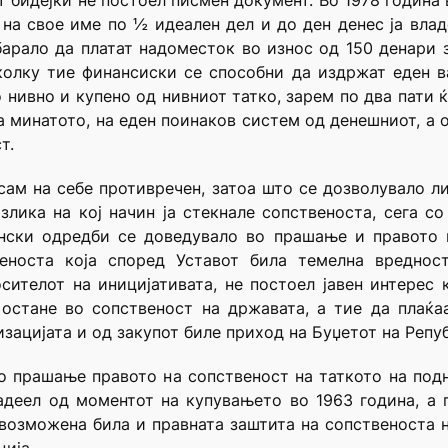
 бидејќи не постоел писмен документ. Во 1978 година в
 на свое име по ½ идеален дел и до ден денес ја владе
барало да платат надоместок во износ од 150 денари 
колку тие финансиски се способни да издржат еден ва
 нивно и купено од нивниот татко, зарем по два пати 
а минатото, на еден поинаков систем од денешниот, а о
т.
сам на себе противречен, затоа што се дозволувало 
злика на кој начин ја стекнале сопственоста, сега с
онски одредби се доведувало во прашање и правото н
веноста која според Уставот била темелна вредност
сителот на иницијативата, не постоел јавен интерес 
остане во сопственост на државата, а тие да плаќаа
зацијата и од закупот биле приход на Буџетот на Репуб
о прашање правото на сопственост на таткото на под
адеел од моментот на купувањето во 1963 година, а 
невозможена била и правната заштита на сопственоста 