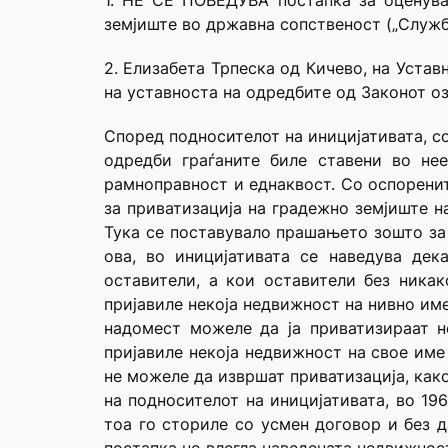
1. НЕ СЕ ПОВЕДУВА постапка за оценувањ
земјиште во државна сопственост („Службе
2. Елизабета Трпеска од Кичево, на Уста
на уставноста на одредбите од Законот оз
Според подносителот на иницијативата, с
одредби граѓаните биле ставени во не
рамноправност и еднаквост. Со оспоренит
за приватизација на градежно земјиште н
Тука се поставувало прашањето зошто за 
ова, во иницијативата се наведува де
оставители, а кои оставители без никак
пријавиле некоја недвижност на нивно им
надомест можеле да ја приватизираат н
пријавиле некоја недвижност на свое име
не можеле да извршат приватизација, како
на подносителот на иницијативата, во 19
тоа го сториле со усмен договор и без д