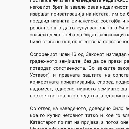
постапка не влегла наведената недвижност
неговиот брат ја завеле оваа недвижност
извршат приватизација на истата, им се 
предвид нивната финансиска состојба и 
револт зошто да го купуваат она што било
значело дека треба да бидат заложници н
било ставено под општествена сопственос
Оспорениот член 16 од Законот изгледал 
градежното земјиште, без да се прави ра
потврдат сопственоста. Со ваквите зак
Уставот) и правната заштита на сопст
конкретната приватизација, според подно
надомест, односно нивното земјиште да 
состоел во тоа што средствата од привати
Со оглед на наведеното, доведено било в
кое го купил неговиот татко и кое го вл
Катастарот по пат на пријава, а потоа о