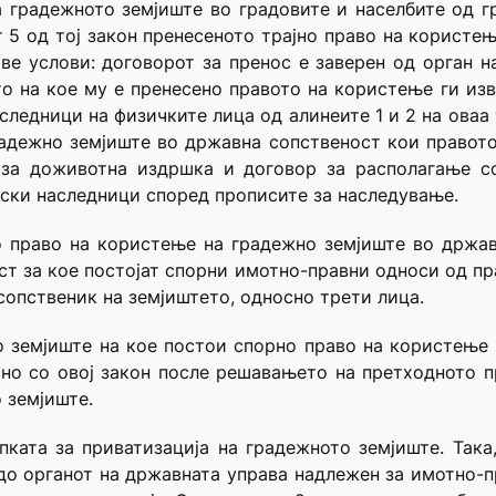
а градежното земјиште во градовите и населбите од г
от 5 од тој закон пренесеното трајно право на користе
ве услови: договорот за пренос е заверен од орган 
то на кое му е пренесено правото на користење ги и
аследници на физичките лица од алинеите 1 и 2 на ова
радежно земјиште во државна сопственост кои правото
 за доживотна издршка и договор за располагање с
ски наследници според прописите за наследување.
о право на користење на градежно земјиште во држа
т за кое постојат спорни имотно-правни односи од п
сопственик на земјиштето, односно трети лица.
то земјиште на кое постои спорно право на користење
сно со овој закон после решавањето на претходното 
 земјиште.
ката за приватизација на градежното земјиште. Така,
до органот на државната управа надлежен за имотно-п