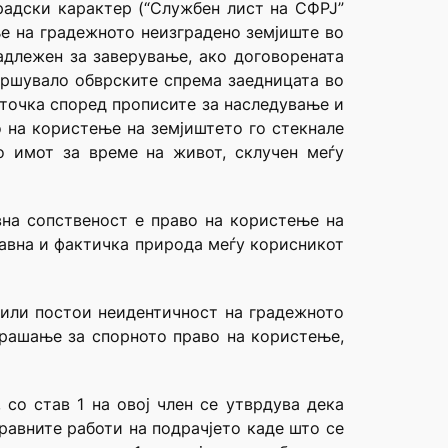
радски карактер (“Службен лист на СФРЈ”
ње на градежното неизградено земјиште во
надлежен за заверување, ако договорената
звршувало обврските спрема заедницата во
а точка според прописите за наследување и
 на користење на земјиштето го стекнале
о имот за време на живот, склучен меѓу
вна сопственост е право на користење на
равна и фактичка природа меѓу корисникот
 или постои неидентичност на градежното
прашање за спорното право на користење,
 со став 1 на овој член се утврдува дека
равните работи на подрачјето каде што се