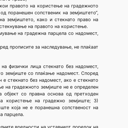
 кои правото на користење на градежното
 од поранешен сопственик на земјиштето“,
на земјиштето, како и стекнато право на
 стекнување на правото на користење.
рмување на градежна парцела со надомест,
оред прописите за наследување, не плаќаат
 на физички лица стекнато без надомест,
то земјиште со плаќање надомест. Според
н е стекнато без надомест, ако е стекнато
ње на градежното земјиште не е определен
а објект со правна основа од претходен
на користење на градежно земјиште; 3)
ште која не е поранешна сопственост на
а парцела.
мелните вредности на уставниот поредок на