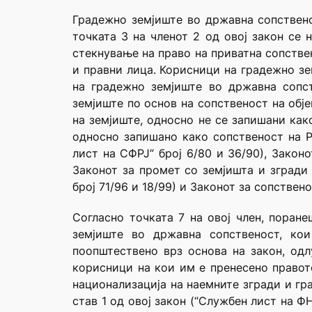
Градежно земјиште во државна сопствено
точката 3 на членот 2 од овој закон се
стекнување на право на приватна сопстве
и правни лица. Корисници на градежно зе
на градежно земјиште во државна сопс
земјиште по основ на сопственост на обј
на земјиште, односно не се запишани как
односно запишано како сопственост на Р
лист на СФРЈ“ број 6/80 и 36/90), Законо
Законот за промет со земјишта и згради 
број 71/96 и 18/99) и Законот за сопствен
Согласно точката 7 на овој член, поран
земјиште во државна сопственост, кои
поопштествено врз основа на закон, од
корисници на кои им е пренесено правот
национализација на наемните згради и гр
став 1 од овој закон (“Службен лист на ФН