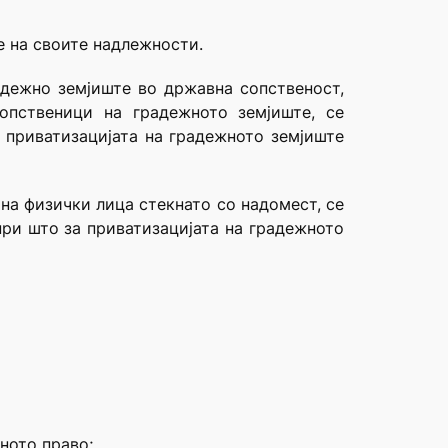
е на своите надлежности.
радежно земјиште во државна сопственост,
опственици на градежното земјиште, се
 приватизацијата на градежното земјиште
 на физички лица стекнато со надомест, се
ри што за приватизацијата на градежното
ното право;