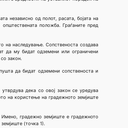
та независно од полот, расата, бојата на
и општествената положба. Граѓаните пред
ото на наследување. Сопственоста создава
ат да му бидат одземени или ограничени
 со закон.
опушта да бидат одземени сопственоста и
 утврдува дека со овој закон се уредува
вото на користење на градежното земјиште
. Имено, градежно земјиште е градежното
земјиште (точка 1).