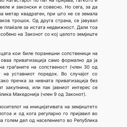
о Катастарот по пат на пријава, таткото и
еле и законски и совесно. Но сега, за да
за метар квадратен, при што не се земала
ков трошок. Од друга страна, се јавувал
ќе плаќале за истата недвижност. Дали тоа
собено на Законот со кој целото земјиште
лицата кои биле поранешни сопственици на
о оваа приватизација само формално да ја
а граѓаните на сопственост (член 30 од
 на уставниот поредок. Во случајот со
како пречка за нивната приватизација без
т закупнина, или пак јавниот интерес се
лика Македонија (член 9 од Законот).
носителот на иницијативата на земјиштето
потоа и од кога регуларно го пријавил во
на голем дел од населението во Република