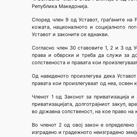
Република Македонија.
Според член 9 од Уставот, граѓаните на 
кожата, националното и социјалното пот
Уставот и законите се еднакви.
Согласно член 30 ставовите 1, 2 и 3 од 
права и обврски и треба да служи за д
сопственоста и правата кои произлегуваат 
Од наведеното произлегува дека Уставот
правата кои произлегуваат од неа, освен к
Членот 1 од Законот за приватизација и
приватизацијата, долготрајниот закуп, в
во државна сопственост, на кое право на
Во членот 2 од овој закон е определено
изградено и градежното неизградено земји