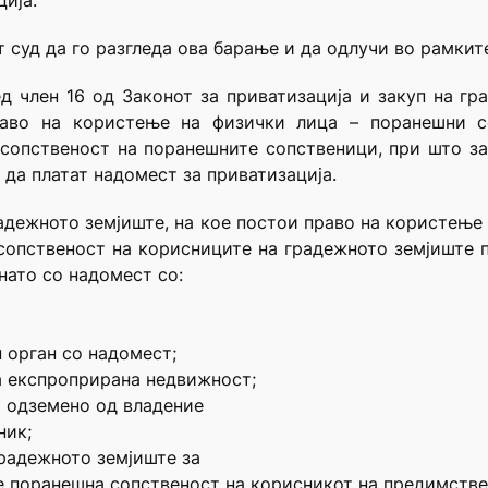
ција.
 суд да го разгледа ова барање и да одлучи во рамкит
д член 16 од Законот за приватизација и закуп на г
аво на користење на физички лица – поранешни с
сопственост на поранешните сопственици, при што за
да платат надомест за приватизација.
радежното земјиште, на кое постои право на користење
сопственост на корисниците на градежното земјиште п
кнато со надомест со:
 орган со надомест;
а експроприрана недвижност;
а одземено од владение
ник;
радежното земјиште за
е поранешна сопственост на корисникот на предимстве