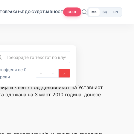
Т
ОБРАЌАЊЕ ДО СУДОТ
ЈАВНОСТ
MK
SQ
EN
BCCF
најдени се 0
орови
нија и член 71 од Деловникот на Уставниот
та одржана на 3 март 2010 година, донесе