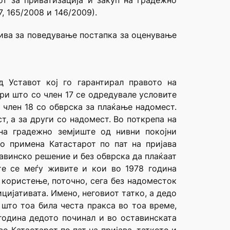
от за приватизација и закуп на градежно
, 165/2008 и 146/2009).
тива за поведување постапка за оценување
 Уставот кој го гарантирал правото на
ри што со член 17 се одредувале условите
 член 18 со обврска за плаќање надомест.
, а за други со надомест. Во поткрепа на
на градежно земјиште од нивни покојни
во примена Катастарот по пат на пријава
авинско решение и без обврска да плаќаат
те се меѓу живите и кои во 1978 година
 користење, поточно, сега без надоместок
цијативата. Имено, неговиот татко, а дедо
 што тоа била честа пракса во тоа време,
 година дедото починал и во оставинската