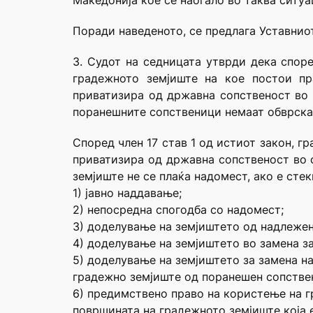
Македонија кое се наоѓало во таква ситуа
Поради наведеното, се предлага Уставниот
3. Судот на седницата утврди дека споре
градежното земјиште на кое постои пр
приватизира од државна сопственост во 
поранешните сопственици немаат обврска 
Според член 17 став 1 од истиот закон, г
приватизира од државна сопственост во 
земјиште не се плаќа надомест, ако е сте
1) јавно наддавање;
2) непосредна спогодба со надомест;
3) доделување на земјиштето од надлежен
4) доделување на земјиштето во замена з
5) доделување на земјиштето за замена н
градежно земјиште од поранешен сопстве
6) предимствено право на користење на г
површината на градежното земјиште која 