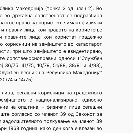
лика Македонија (точка 2 од член 2). Во
те во државна сопственост се подразбира
 на кое право на користење имаат физички
и и правни лица кои правото на користење
и правните лица кои користат градежно
ко корисници на земјиштето во катастарот
ости, при што земјиштето е евидентирано,
ите сопственосноправни односи (“Службен
6/75, 41/75, 10/79, 51/88, 38/91 и 4/93),
“Службен весник на Република Македонија“
0/74 и 14/75).
и лица, сегашни корисници на градежното
земјиштето е национализирано, односно
ние на општина, – физички лица сегашни
ште согласно со членот 39 од Законот за
 и задолжителното толкување на членот 39
ари 1968 година, како ден кога е влезен во