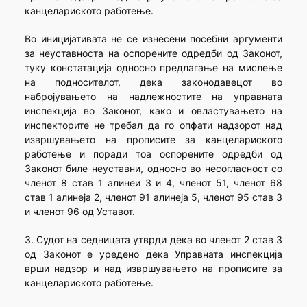
канцелариското работење.
Во иницијативата не се изнесени посебни аргументи
за неуставноста на оспорените одредби од Законот,
туку констатација односно предлагање на мислење
на подносителот, дека законодавецот во
набројувањето на надлежностите на управната
инспекција во Законот, како и овластувањето на
инспекторите не требал да го опфати надзорот над
извршувањето на прописите за канцелариското
работење и поради тоа оспорените одредби од
Законот биле неуставни, односно во несогласност со
членот 8 став 1 алинеи 3 и 4, членот 51, членот 68
став 1 алинеја 2, членот 91 алинеја 5, членот 95 став 3
и членот 96 од Уставот.
3. Судот на седницата утврди дека во членот 2 став 3
од Законот е уредено дека Управната инспекција
врши надзор и над извршувањето на прописите за
канцелариското работење.