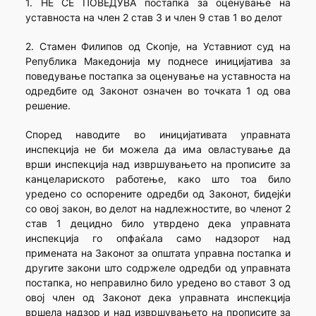
1. НЕ СЕ ПОВЕДУВА постапка за оценување на
уставноста на член 2 став 3 и член 9 став 1 во делот
2. Стамен Филипов од Скопје, на Уставниот суд на
Република Македонија му поднесе иницијатива за
поведување постапка за оценување на уставноста на
одредбите од Законот означен во точката 1 од ова
решение.
Според наводите во иницијативата управната
инспекција не би можела да има овластување да
врши инспекција над извршувањето на прописите за
канцелариското работење, како што тоа било
уредено со оспорените одредби од Законот, бидејќи
со овој закон, во делот на надлежностите, во членот 2
став 1 децидно било утврдено дека управната
инспекција го опфаќала само надзорот над
примената на Законот за општата управна постапка и
другите закони што содржеле одредби од управната
постапка, но неправилно било уредено во ставот 3 од
овој член од Законот дека управната инспекција
вршела надзор и над извршувањето на прописите за