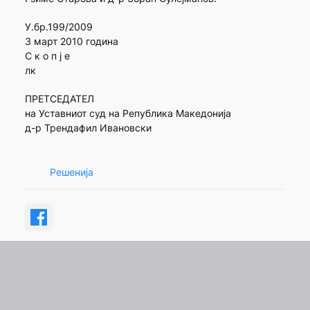
У.бр.199/2009
3 март 2010 година
С к о п ј е
лк
ПРЕТСЕДАТЕЛ
на Уставниот суд на Република Македонија
д-р Трендафил Ивановски
Решенија