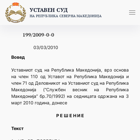
Skip
УСТАВЕН СУД
to
НА РЕПУБЛИКА СЕВЕРНА МАКЕДОНИЈА
content
199/2009-0-0
03/03/2010
Вовед
Уставниот суд на Република Македонија, врз основа
на член 110 од Уставот на Република Македонија и
член 71 од Деловникот на Уставниот суд на Република
Македонија (“Службен весник на Република
Македонија” бр.70/1992) на седницата одржана на 3
март 2010 година, донесе
Р Е Ш Е Н И Е
Текст