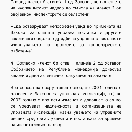
Според членот 9 алинеја 1 од Законот, во вршењето
на инспекцискиот надзор во смисла на членот 2 од
овој закон, инспекторите се овластени:
– „да остваруваат непосреден увид во примената на
Законот за општата управна постапка и другите
закони што содржат одредби за управната постапка и
извршувањето на прописите за канцелариското
работење“.
4. Согласно членот 68 став 1 алинеја 2 од Уставот,
Собранието на Република Македонија донесува
закони и дава автентично толкување на законите.
Врз основа на овој уставен основ, во 2004 година е
донесен и Законот за управната инспекција, кој во
2007 година е два пати изменет и дополнет, а со кој
се уредуваат надлежноста и организацијата на
управната инспекција, назначувањето на управните
инспектори, овластувањата и постапката за вршење
на инспекцискиот надзор.