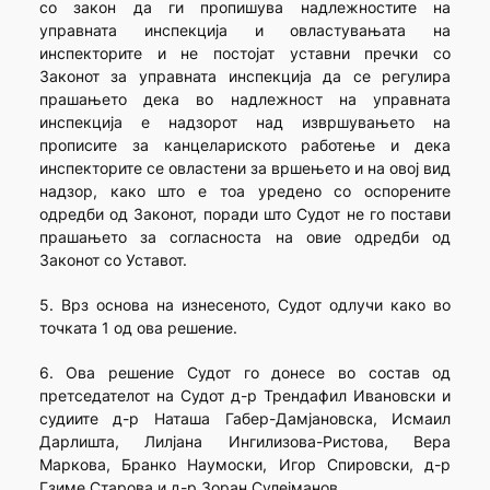
со закон да ги пропишува надлежностите на
управната инспекција и овластувањата на
инспекторите и не постојат уставни пречки со
Законот за управната инспекција да се регулира
прашањето дека во надлежност на управната
инспекција е надзорот над извршувањето на
прописите за канцелариското работење и дека
инспекторите се овластени за вршењето и на овој вид
надзор, како што е тоа уредено со оспорените
одредби од Законот, поради што Судот не го постави
прашањето за согласноста на овие одредби од
Законот со Уставот.
5. Врз основа на изнесеното, Судот одлучи како во
точката 1 од ова решение.
6. Ова решение Судот го донесе во состав од
претседателот на Судот д-р Трендафил Ивановски и
судиите д-р Наташа Габер-Дамјановска, Исмаил
Дарлишта, Лилјана Ингилизова-Ристова, Вера
Маркова, Бранко Наумоски, Игор Спировски, д-р
Гзиме Старова и д-р Зоран Сулејманов.