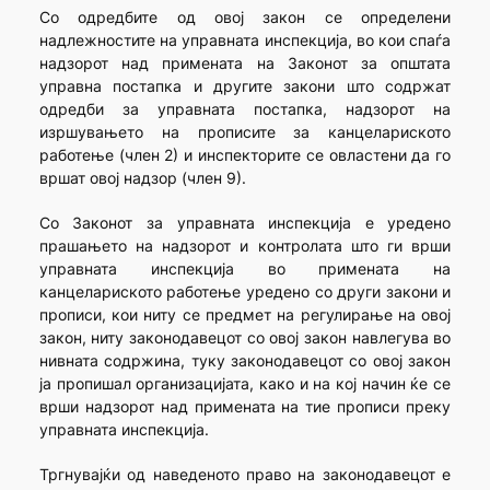
Со одредбите од овој закон се определени
надлежностите на управната инспекција, во кои спаѓа
надзорот над примената на Законот за општата
управна постапка и другите закони што содржат
одредби за управната постапка, надзорот на
изршувањето на прописите за канцелариското
работење (член 2) и инспекторите се овластени да го
вршат овој надзор (член 9).
Со Законот за управната инспекција е уредено
прашањето на надзорот и контролата што ги врши
управната инспекција во примената на
канцелариското работење уредено со други закони и
прописи, кои ниту се предмет на регулирање на овој
закон, ниту законодавецот со овој закон навлегува во
нивната содржина, туку законодавецот со овој закон
ја пропишал организацијата, како и на кој начин ќе се
врши надзорот над примената на тие прописи преку
управната инспекција.
Тргнувајќи од наведеното право на законодавецот е