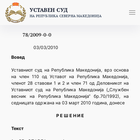
Skip
УСТАВЕН СУД
to
НА РЕПУБЛИКА СЕВЕРНА МАКЕДОНИЈА
content
78/2009-0-0
03/03/2010
Вовед
Уставниот суд на Република Македонија, врз основа
на член 110 од Уставот на Република Македонија,
членот 28 ставови 1 и 2 и член 71 од Деловникот на
Уставниот суд на Република Македонија („Службен
весник на Република Македонија“ бр.70/1992), на
седницатa одржана на 03 март 2010 година, донесе
Р Е Ш Е Н И Е
Текст