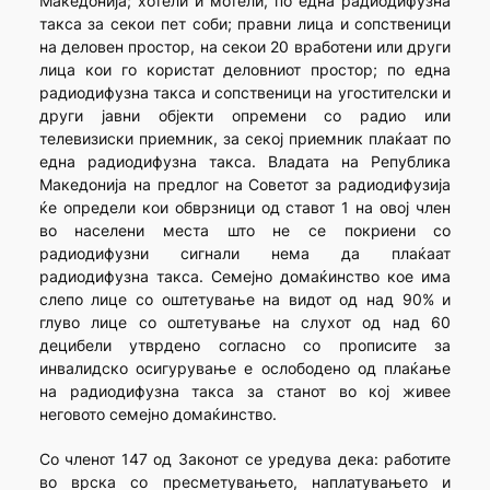
Македонија; хотели и мотели, по една радиодифузна
такса за секои пет соби; правни лица и сопственици
на деловен простор, на секои 20 вработени или други
лица кои го користат деловниот простор; по една
радиодифузна такса и сопственици на угостителски и
други јавни објекти опремени со радио или
телевизиски приемник, за секој приемник плаќаат по
една радиодифузна такса. Владата на Република
Македонија на предлог на Советот за радиодифузија
ќе определи кои обврзници од ставот 1 на овој член
во населени места што не се покриени со
радиодифузни сигнали нема да плаќаат
радиодифузна такса. Семејно домаќинство кое има
слепо лице со оштетување на видот од над 90% и
глуво лице со оштетување на слухот од над 60
децибели утврдено согласно со прописите за
инвалидско осигурување е ослободено од плаќање
на радиодифузна такса за станот во кој живее
неговото семејно домаќинство.
Со членот 147 од Законот се уредува дека: работите
во врска со пресметувањето, наплатувањето и