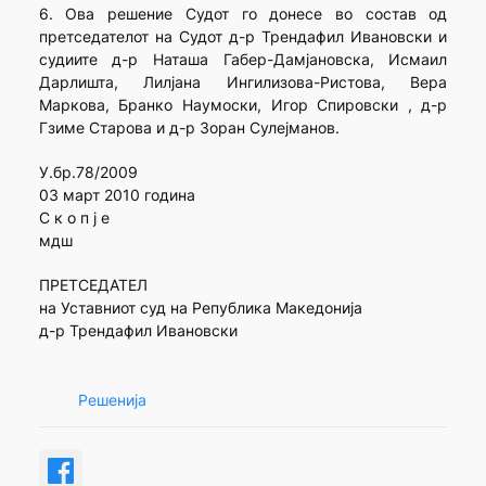
6. Ова решение Судот го донесе во состав од
претседателот на Судот д-р Трендафил Ивановски и
судиите д-р Наташа Габер-Дамјановска, Исмаил
Дарлишта, Лилјана Ингилизова-Ристова, Вера
Маркова, Бранко Наумоски, Игор Спировски , д-р
Гзиме Старова и д-р Зоран Сулејманов.
У.бр.78/2009
03 март 2010 година
С к о п ј е
мдш
ПРЕТСЕДАТЕЛ
на Уставниот суд на Република Македонија
д-р Трендафил Ивановски
Решенија