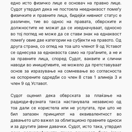
едно исто физичко лице е основач на правно лице.
Судот утврдил дека не постоела нееднаквост помеѓу
физичките и правните лица, бидејќи нивниот статус е
различен, тие во однос на правата, обврските и
должностите не можат да се изедначуваат, односно
во тој поглед не може да се стави знак на еднаквост
помеѓу овие две категории на субјекти на правото. Од
друга страна, со оглед на тоа што членот 9 од Уставот
се однесува за еднаквоста само на граѓаните, а не и
за правните лица, според Судот, ваквите и слични
наводи во иницијтивите, не можело да претставуваат
основ за изразување на сомневање во согласноста
на оспорените одредби со член 8 став 1 алинеја 3 и
член 9 од Уставот.
Судот оценил дека обврската за плаќање на
радиоди-фузната такса настанувала независно од
тоа дали се користела или не услугата, при што не
бил запазен принципот на еквивалентност во
давањето што важел за облигационо правните односи
и за другите јавни давачки. Судот, исто така, утврдил