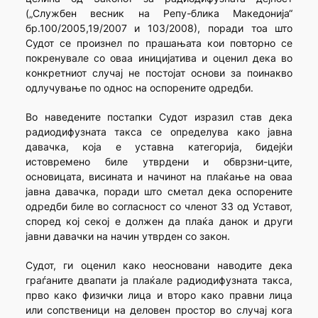
(„Службен весник на Репу-блика Македонија“
бр.100/2005,19/2007 и 103/2008), поради тоа што
Судот се произнел по прашањата кои повторно се
покренувале со оваа иницијатива и оценил дека во
конкретниот случај не постојат основи за поинакво
одлучување по однос на оспорените одредби.
Во наведените постапки Судот изразил став дека
радиодифузната такса се определува како јавна
давачка, која е уставна категорија, бидејќи
истовремено биле утврдени и обврзни-ците,
основицата, висината и начинот на плаќање на оваа
јавна давачка, поради што сметал дека оспорените
одредби биле во согласност со членот 33 од Уставот,
според кој секој е должен да плаќа данок и други
јавни давачки на начин утврден со закон.
Судот, ги оценил како неосновани наводите дека
граѓаните двапати ја плаќале радиодифузната такса,
прво како физички лица и второ како правни лица
или сопственици на деловен простор во случај кога