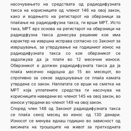
насочувањето на средствата од радиодифузната
такса на корисниците од членот 146 на овој закон,
како и водењето на регистарот на обврзници за
плаќање на радиодифузна такса, ги врши МРТ. Исто
така, МРТ врз основа на регистарот на обврзници на
радиодфузна такса донесува решение кое има
карактер на извршна исправа согласно со Законот за
извршување, за утврдување на годишниот износ на
радиодифузната такса со кое обврзникот се
задолжува да ја плати во 12 месечни износи.
Обврзникот е должен радиодифузната такса да ја
плаќа месечно најдоцна до 15 во месецот, во
спротивно за секое задоцнување се плаќа камата
утврдена со закон. Наплатата се врши на сметка на
МРТ која уплатените средства ги насочува на
корисниците наведени во членот 145 на овој закон, во
износи утврдени во членот 149 на овој закон.
Според член 148 од Законот радиодифузната такса
се плаќа секој месец во износ од 130 денари.
Износот се менува еднаш годишно во зависност од
висината на трошоците на живот за претходната