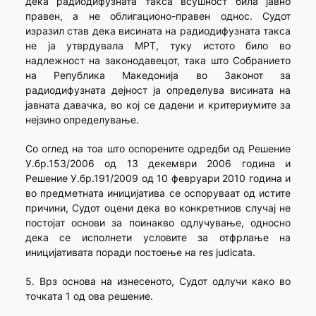
дека радиодифузната такса всушност била јавно
правен, а не облигационо-правен однос. Судот
изразил став дека висината на радиодифузната такса
не ја утврдувала МРТ, туку истото било во
надлежност на законодавецот, така што Собранието
на Република Македонија во Законот за
радиодифузната дејност ја определува висината на
јавната давачка, во кој се дадени и критериумите за
нејзино определување.
Со оглед на тоа што оспорените одредби од Решение
У.бр.153/2006 од 13 декември 2006 година и
Решение У.бр.191/2009 од 10 февруари 2010 година и
во предметната иницијатива се оспоруваат од истите
причини, Судот оцени дека во конкретниов случај не
постојат основи за поинакво одлучување, односно
дека се исполнети условите за отфрлање на
иницијативата поради постоење на res judicata.
5. Врз основа на изнесеното, Судот одлучи како во
точката 1 од ова решение.