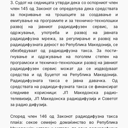
3. Судот на седницата утврди дека со оспорниот член
член 145 од Законот се определува дека средствата
за покривање на трошоците за создавање и
емитување на програмите и за техничко-технолошки
развој на јавниот радиодифузен сервис, за
одржување, употреба и развој на јавната
радиодифузна мрежа, за регулирање и развој на
радиодифузната дејност во Република Македонија, се
обезбедуваат од радиодифузна такса. За пости-
гнување и одржување на поголем степен на
програмски и техничко-технолошки развој на јавниот
радиодифузен сервис можат да се издвојуваат
средства и од Буџетот на Република Македонија.
Радиодифузната такса е јавна давачка. Од
средствата на радиоди-фузната такса се финансират
следниве корисници: ЈП Македонска радио-
телевизија, ЈП Македонска радиодифузија и Советот
за радио дифузија.
Според член 146 од Законот радиодифузна такса
плаќа: секое семејно домаќинство во Република