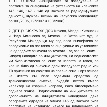
1. СЕ ОТФРЛА иницијативата за поведување на
постапка за оценување на уставноста на членовите
145, 146, 147 и 148 од Законот за радиодифузната
дејност („Службен весник на Република Маке­донија“
бр.100/2005, 19/2007 и 103/2008).
2. ДПТЦУ “ИСКРА 99” ДОО Кичево, Младен Китаноски
и Нада Китаноска од Кичево, на Уставниот суд на
Република Македонија му поднесоа иницијатива за
поведување на постапка за оценување на уставноста
на одредбите означени во точката 1 од ова решение.
Според наводите во иницијативата, на подносителите
им било изготвено решение за наплата на такса, во
кое не било од значење дали поседуваат радио или
ТВ приемник во својство на правно лице и врз основа
на истото им биле одземани средства од
трансакциската сметка, бидејќи истото имало
карактер на извршна исправа, иако благовремено
поднеле жалба. Подносителите на иницијативата во
дополнението на иницијативата наведуваат дека
оспорената одредба на членот 145 од Законот била
спротивна на уставното начело на владеењето на