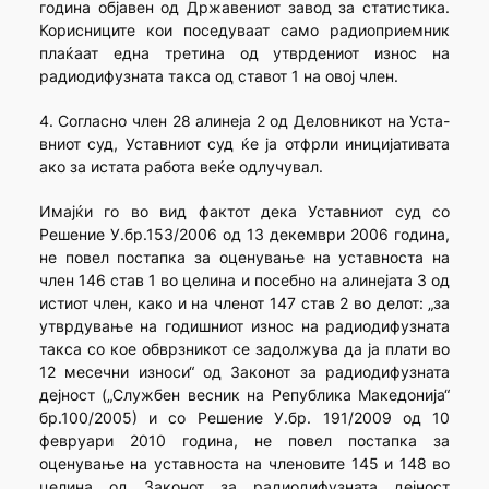
година објавен од Државениот завод за статистика.
Корисниците кои поседуваат само радиоприемник
плаќаат една третина од утврдениот износ на
радиодифузната такса од ставот 1 на овој член.
4. Согласно член 28 алинеја 2 од Деловникот на Уста-
вниот суд, Уставниот суд ќе ја отфрли иницијативата
ако за истата работа веќе одлучувал.
Имајќи го во вид фактот дека Уставниот суд со
Решение У.бр.153/2006 од 13 декември 2006 година,
не повел постапка за оценување на уставноста на
член 146 став 1 во целина и посебно на алинејата 3 од
истиот член, како и на членот 147 став 2 во делот: „за
утврдување на годишниот износ на радиодифузната
такса со кое обврзникот се задолжува да ја плати во
12 месечни износи“ од Законот за радиодифузната
дејност („Службен весник на Република Македонија“
бр.100/2005) и со Решение У.бр. 191/2009 од 10
февруари 2010 година, не повел постапка за
оценување на уставноста на членовите 145 и 148 во
целина од Законот за радиодифузната дејност