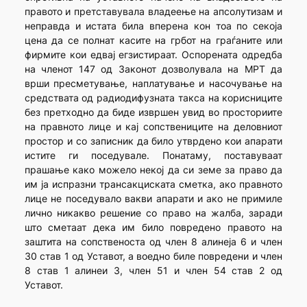
правото и претставувала владеење на апсолутизам и
неправда и истата била вперена кон тоа по секоја
цена да се полнат касите на грбот на граѓаните или
фирмите кои едвај егзистираат. Оспорената одредба
на членот 147 од Законот дозволувала на МРТ да
врши пресметување, наплатување и насочување на
средствата од радиодифузната такса на корисниците
без претходно да биде извршен увид во просториите
на правното лице и кај сопствениците на деловниот
простор и со записник да било утврдено кои апарати
истите ги поседувале. Понатаму, поставуваат
прашање како можело некој да си земе за право да
им ја испразни трансакциската сметка, ако правното
лице не поседувало вакви апарати и ако не примиле
лично никакво решение со право на жалба, заради
што сметаат дека им било повредено правото на
заштита на сопственоста од член 8 алинеја 6 и член
30 став 1 од Уставот, а воедно биле повредени и член
8 став 1 алинеи 3, член 51 и член 54 став 2 од
Уставот.