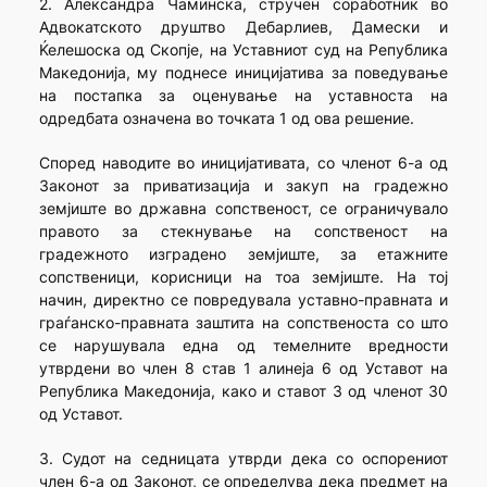
2. Александра Чаминска, стручен соработник во
Адвокатското друштво Дебарлиев, Дамески и
Ќелешоска од Скопје, на Уставниот суд на Република
Македонија, му поднесе иницијатива за поведување
на постапка за оценување на уставноста на
одредбата означена во точката 1 од ова решение.
Според наводите во иницијативата, со членот 6-а од
Законот за приватизација и закуп на градежно
земјиште во државна сопственост, се ограничувало
правото за стекнување на сопственост на
градежното изградено земјиште, за етажните
сопственици, корисници на тоа земјиште. На тој
начин, директно се повредувала уставно-правната и
граѓанско-правната заштита на сопственоста со што
се нарушувала една од темелните вредности
утврдени во член 8 став 1 алинеја 6 од Уставот на
Република Македонија, како и ставот 3 од членот 30
од Уставот.
3. Судот на седницата утврди дека со оспорениот
член 6-а од Законот, се определува дека предмет на