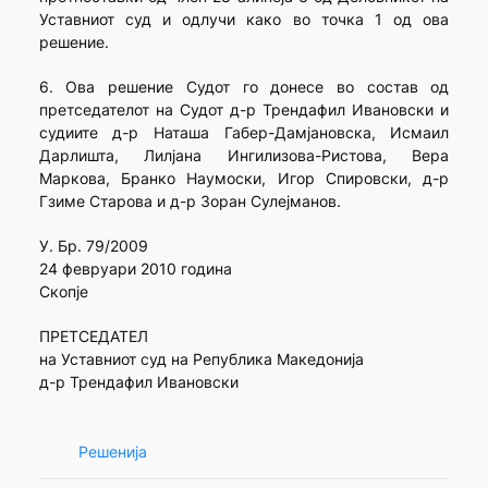
Уставниот суд и одлучи како во точка 1 од ова
решение.
6. Ова решение Судот го донесе во состав од
претседателот на Судот д-р Трендафил Ивановски и
судиите д-р Наташа Габер-Дамјановска, Исмаил
Дарлишта, Лилјана Ингилизова-Ристова, Вера
Маркова, Бранко Наумоски, Игор Спировски, д-р
Гзиме Старова и д-р Зоран Сулејманов.
У. Бр. 79/2009
24 февруари 2010 година
Скопје
ПРЕТСЕДАТЕЛ
на Уставниот суд на Република Македонија
д-р Трендафил Ивановски
Решенија