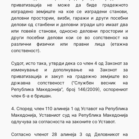
приватизација не може да биде градежното
изградено земјиште на кое се изградени станови,
деловни простории, визби, гаражи и други посебни
делови од станбени и деловни згради што имаат два
или повеќе станови, односно деловни простории и
други посебни делови кои се во сопственост на
различни физички или правни лица (етажна
сопственост).
Судот, исто така, утврди дека со член 4 од Законот за
изменување и дополнување на Законот за
приватизација и закуп на градежно земјиште во
државна сопственост (“Службен весник на
Република Македонија”, број 146/2009), оспорениот
член 6-а е бришан.
4. Според член 110 алинеја 1 од Уставот на Република
Македонија, Уставниот суд на Република Македонија
одлучува за согласноста на законите со Уставот.
Согласно членот 28 алинеја 3 од Деловникот на