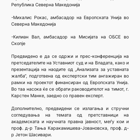
Република Северна Македонија
-Михалис Рокас, амбасадор на Европската Унија во
Северна Македонија
-Килиан Вал, амбасадор на Мисијата на ОБСЕ во
Скопје
Предвидено е да се одржи и прес-конференција на
претседателите на Уставниот суд и на Владата, како и
презентација на наодите од „Анализата за уставната
жалба“, подготвена од експертски тим ангажиран во
рамки на проектот финансиран од Европската Унија.
Во таа насока ќе се обрати раководителот на тимот, г.
Карстен Манке, заедно со правен експерт.
Дополнително, предвидени се излагања и стручни
согледувања на темата од претставници на
академската и научната правна јавност, меѓу кои и
проф. д-р Тања Каракамишева-Јовановска, проф. д-
р Јетон Шасивари.