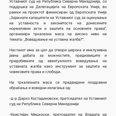
Уставниот суд на Република Северна Македонија, со
поддршка на Делегацијата на Европската Унија, во
рамки на проектот финансиран од Европската Унија
„Зајакнати капацитети на Уставниот суд за оценување
на уставноста и законитоста на донесените
нормативни акти и заштита на основните права“,
организира тркалезна маса на високо ниво на
темата: „Воведување на уставна жалба?“.
Настанот има за цел да отвори широка и инклузивна
јавна дебата за можностите, предизвиците и
придобивките од евентуалното воведување на
уставната жалба како инструмент за заштита на
човековите права и слободи.
На тркалезната маса се предвидени поздравни
обраќања и воведни излагања од:
-д-р Дарко Костадиновски, претседател на Уставниот
суд на Република Северна Македонија
-Христијан Мицкоски, претседател на Владата на