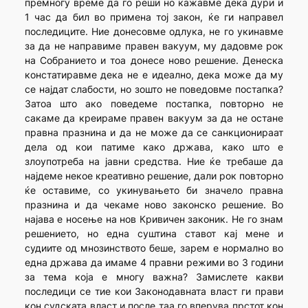
премногу време да го реши но кажавме дека дури и
1 час да бил во примена тој закон, ќе ги направел
последиците. Ние донесовме одлука, не го укинавме
за да не направиме правен вакуум, му дадовме рок
на Собранието и тоа донесе ново решение. Денеска
констатиравме дека не е идеално, дека може да му
се најдат слабости, но зошто не поведовме постапка?
Затоа што ако поведеме постапка, повторно не
сакаме да креираме правен вакуум за да не остане
правна празнина и да не може да се санкционираат
дела од кои патиме како држава, како што е
злоупотреба на јавни средства. Ние ќе требаше да
најдеме некое креативно решение, дали рок повторно
ќе оставиме, со укинувањето би значело правна
празнина и да чекаме ново законско решение. Во
најава е носење на нов Кривичен законик. Не го знам
решението, но една суштина ставот кај мене и
судиите од мнозинството беше, зарем е нормално во
една држава да имаме 4 правни режими во 3 години
за тема која е многу важна? Замислете какви
последици се тие кои Законодавната власт ги прави
кон судската власт и после таа го вперува прстот кон