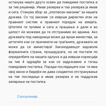
останува ништо друго освен да поведеме постапка и
за тие решенија. Имав резерва и таа резерва ја имав
и сега. Станува збор за „злогласен законик” за нашата
држава. Со тој законик се изврши директен атак на
правниот систем и правниот поредок на земјата.
Штетите ги трпиме и сега и прашање е дали и во
целост ќе можеме да ги отстраниме во иднина. Ако
државата под наводници може да врши амнестија, за
шттетите кои се причинети на граѓаните, државата не
може да се амнестира! Законодавецот задоволи
формалната страна, процедурата, но не постапи по
определбите на нашата одлука и да изврши корекција
на тие 4 одредби за кои се задржавме и тогаш
поведовме постапка. Поради последиците кои ги има
овој закон и бидејќи не дава соодветно отстранување
на тие последици и имав резерва и не поддржав
запирање на постапка.
Соопштенија