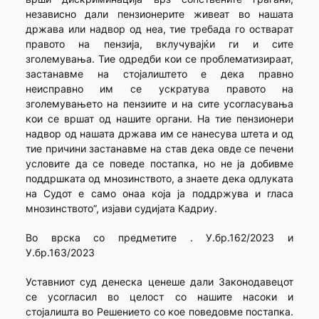
независно дали пензионерите живеат во нашата
држава или надвор од неа, тие требада го остварат
правото на пензија, вклучувајќи ги и сите
зголемувања. Тие одредби кои се проблематизираат,
застанавме на стојалиштето е дека правно
неисправно им се ускратува правото на
зголемувањето на пензиите и на сите усогласувања
кои се вршат од нашите органи. На тие пензионери
надвор од нашата држава им се нанесува штета и од
тие причини застанавме на став дека овде се печени
условите да се поведе постапка, но не ја добивме
поддршката од мнозинството, а знаете дека одлуката
на Судот е само онаа која ја поддржува и гласа
мнозинството”, изјави судијата Кадриу.
Во врска со предметите . У.бр.162/2023 и
У.бр.163/2023
Уставниот суд денеска ценеше дали Законодавецот
се усогласил во целост со нашитe насоки и
стојалишта во Решението со кое поведовме постапка.