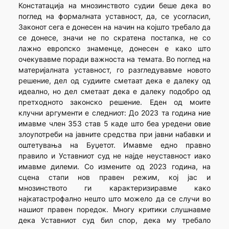
Констатација на мнозинството судии беше дека во
поглед на формалната уставност, да, се усогласил,
Законот сега е донесен на начин на којшто требало да
се донесе, значи не по скратена постапка, не со
лажно европско знаменце, донесен е како што
очекувавме поради важноста на темата. Во поглед на
материјалната уставност, го разгледувавме новото
решение, дел од судиите сметаат дека е далеку од
идеално, но дел сметаат дека е далеку подобро од
претходното законско решение. Еден од моите
клучни аргументи е следниот: До 2023 та година ние
имавме член 353 став 5 каде што беа уредени овие
злоупотреби на јавните средства при јавни набавки и
оштетувања на Буџетот. Имавме едно правно
правило и Уставниот суд не најде неуставност иако
имавме дилеми. Со измените од 2023 година, на
сцена стапи нов правен режим, кој јас и
мнозинството ги карактеризиравме како
најкатастрофално нешто што можело да се случи во
нашиот правен поредок. Многу критики слушнавме
дека Уставниот суд бил спор, дека му требало