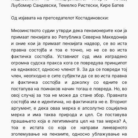
Љубомир Сандевски, Темелко Ристески, Kире Батев
Од изјавата на претседателот Костадиновски:
Мнозинството судии утврди дека пензионерите кои ја
примаат пензијата во Република Северна Македонија
и оние кои ја примаат пензијата надвор, се во иста
правна состојба и тоа е точно, но не се во иста
фактичка состојба. Уставниот суд има изградено
огромна судска пракса кога се повредува принципот
на еднаквост, односно членот 9. За да се повреди тој
член, неопходно е сите субјекти да се во иста правна
и фактичка состојба и доколку со едните се
постапува на поинаков начин тогаш е повреда. Но, во
овој случај за тоа не може да стане збор. Правната
состојба им е идентична, но фактичката не е. Вториот
аргумент, е дека оваа мерка е апсолутно социјална
мерка и има таква природа и цел. Се поставува
прашањето која е легитимната цел на таа мерка? А,
тоа е истата со која се направи линеарното
зголемување на пензиите, односно ублажување на