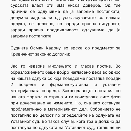
судската власт оти има ниска доверба. Од тие
причини се одлучивме да ја запреме постапката,
делумно задоволни од усогласувањето со нашата
одлука, не целосно, но заради правна сигурност,
заради правна предвидливост одлучивме да ја
запреме постапката.
Судијата Осман Кадриу во врска со предметот за
Кривичниот законик дополни:
Jaс го издвоив мислењето и гласав против. Во
образложението беше добро нагласено дека во однос
на нашата одлука со која поведовме постапка поради
2 повреди и формално-уставна и уставно-
материјалната повреда. Законодавецот постапил по
нашата формална страна и ги почитуваше сите фази
при донесување на измените. Но, она што останува
проблематично е материјалниот дел, Собранието не
постапило во целост по определбите на одлуката на
Уставниот суд. Во таков случај, кога тоа е должно да
постапува по одлуката на Уставниот суд, тогаш не ни