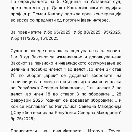
По одржувањето на 5. Седница на Уставниот суд,
претседателот д-р Дарко Костадиновски и судијата
проф. д-р Осман Кадриу одржаа прес-конференција
во врска со предмети од поголем јавен интерес.
За предметите У.бр.65/2025, У.бр.88/2025, 95/2025,
У.бр.111/2025, 151/2025
Судот не поведе постапка за оценување на членовите
1 и 3 од Законот за изменување и дополнувањена
Законот за пензиско и инвалидското осигурување во
целина и посебно членот 1 во делот „во член 37 став
(1) по зборот „врши” се додаваат зборовите :на
корисници на пензија на кои пензијата им се исплаќа
во Република Северна Македонија, “ и членот 3 во
делот „во член 18 во ставот 3 по зборовите „ 28
февруари 2025 година” се додаваат зборовите: „ и
кои се исплаќаат во Република Северна Македонија
(„Службен весник на Република Северна Македонија”
бр.75/2025)
Подносители на иницијативите: Игорчо Точев,