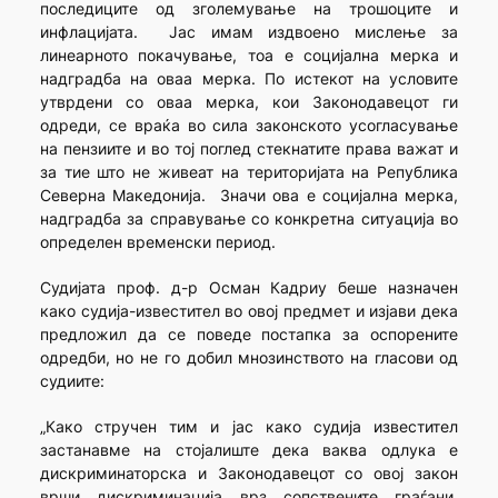
последиците од зголемување на трошоците и
инфлацијата. Јас имам издвоено мислење за
линеарното покачување, тоа е социјална мерка и
надградба на оваа мерка. По истекот на условите
утврдени со оваа мерка, кои Законодавецот ги
одреди, се враќа во сила законското усогласување
на пензиите и во тој поглед стекнатите права важат и
за тие што не живеат на територијата на Република
Северна Македонија. Значи ова е социјална мерка,
надградба за справување со конкретна ситуација во
определен временски период.
Судијата проф. д-р Осман Кадриу беше назначен
како судија-известител во овој предмет и изјави дека
предложил да се поведе постапка за оспорените
одредби, но не го добил мнозинството на гласови од
судиите:
„Како стручен тим и јас како судија известител
застанавме на стојалиште дека ваква одлука е
дискриминаторска и Законодавецот со овој закон
врши дискриминација врз сопствените граѓани,