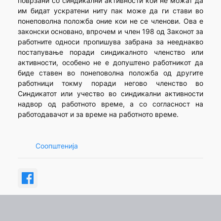
поврзани со синдикални активности кои не можат да
им бидат ускратени ниту пак може да ги стави во
понеповолна положба оние кои не се членови. Ова е
законски основано, впрочем и член 198 од Законот за
работните односи пропишува забрана за нееднакво
постапување поради синдикалното членство или
активности, особено не е допуштено работникот да
биде ставен во понеповолна положба од другите
работници токму поради негово членство во
Синдикатот или учество во синдикални активности
надвор од работното време, а со согласност на
работодавачот и за време на работното време.
Соопштенија