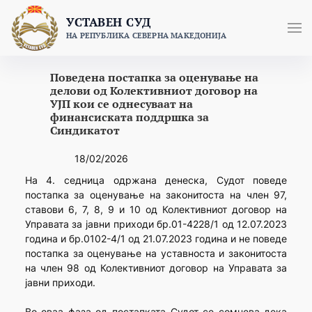
Skip
УСТАВЕН СУД
to
НА РЕПУБЛИКА СЕВЕРНА МАКЕДОНИЈА
content
Поведена постапка за оценување на
делови од Колективниот договор на
УЈП кои се однесуваат на
финансиската поддршка за
Синдикатот
18/02/2026
На 4. седница одржана денеска, Судот поведе
постапка за оценување на законитоста на член 97,
ставови 6, 7, 8, 9 и 10 од Колективниот договор на
Управата за јавни приходи бр.01-4228/1 од 12.07.2023
година и бр.0102-4/1 од 21.07.2023 година и не поведе
постапка за оценување на уставноста и законитоста
на член 98 од Колективниот договор на Управата за
јавни приходи.
Во оваа фаза од постапката Судот се сомнева дека