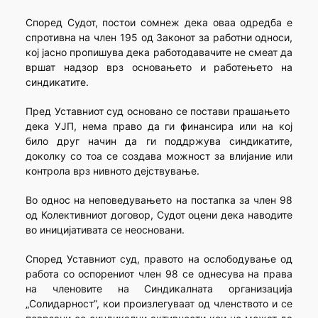
Според Судот, постои сомнеж дека оваа одредба е
спротивна на член 195 од Законот за работни односи,
кој јасно пропишува дека работодавачите не смеат да
вршат надзор врз основањето и работењето на
синдикатите.
Пред Уставниот суд основано се постави прашањето
дека УЈП, нема право да ги финансира или на кој
било друг начин да ги поддржува синдикатите,
доколку со тоа се создава можност за влијание или
контрола врз нивното дејствување.
Во однос на неповедувањето на постапка за член 98
од Колективниот договор, Судот оцени дека наводите
во иницијативата се неосновани.
Според Уставниот суд, правото на ослободување од
работа со оспорениот член 98 се однесува на права
на членовите на Синдикалната организација
„Солидарност”, кои произлегуваат од членството и се