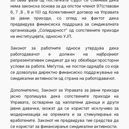
нема законска основа за да опстои членот 97(ставови
6, 7 ,8 , 9 и 10) од Колективниот договор на Управата
за јавни приходи, со оглед на фактот дека
предвидува финансиска поддршка за синдикалната
организација „Солидарност“ од сопствените приходи
на институцијата, односно УЈП.
Законот за работните односи утврдува дека
работодавачот е должен на најбројниот
репрезентативен синдикат да му обезбеди просторни
услови за работа. Меѓутоа, не постои одредба со која
се дозволува директно финансиско поддржување на
синдикални активности од страна на работодавачот.
Дополнително, Законот за Управата за јавни приходи
јасно пропишува дека сопствените приходи на
Управата, остварени од наплатени даноци и други
јавни давачки, можат да се користат исклучиво за
модернизација на опремата и за стимулирање на
вработените. Законот не предвидува тие средства да
се користат за финансирање синдикални активности.