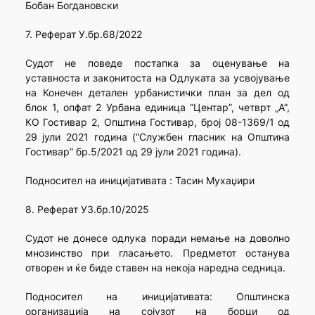
Бобан Богдановски
7. Реферат У.бр.68/2022
Судот не поведе постапка за оценување на
уставноста и законитоста на Одлуката за усвојување
на Конечен детален урбанистички план за дел од
блок 1, опфат 2 Урбана единица “Центар”, четврт „А”,
КО Гостивар 2, Општина Гостивар, број 08-1369/1 од
29 јули 2021 година (“Службен гласник на Општина
Гостивар” бр.5/2021 од 29 јули 2021 година).
Подносител на иницијативата : Taсин Мухаџири
8. Реферат УЗ.бр.10/2025
Судот не донесе одлука поради немање на доволно
мнозинство при гласањето. Предметот останува
отворен и ќе биде ставен на некоја наредна седница.
Подносител на иницијативата: Општинска
организација на сојузот на борци од