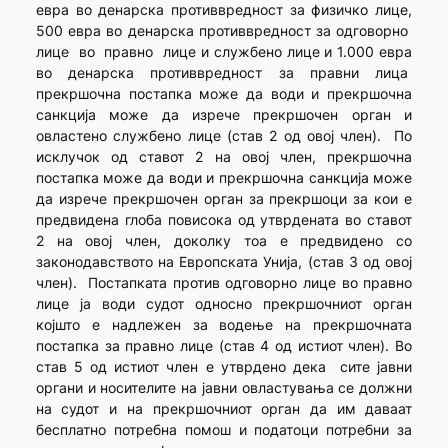
евра во денарска противвредност за физичко лице,
500 евра во денарска противвредност за одговорно
лице во правно лице и службено лице и 1.000 евра
во денарска противвредност за правни лица
прекршочна постапка може да води и прекршочна
санкција може да изрече прекршочен орган и
овластено службено лице (став 2 од овој член). По
исклучок од ставот 2 на овој член, прекршочна
постапка може да води и прекршочна санкција може
да изрече прекршочен орган за прекршоци за кои е
предвидена глоба повисока од утврдената во ставот
2 на овој член, доколку тоа е предвидено со
законодавството на Европската Унија, (став 3 од овој
член). Постапката против одговорно лице во правно
лице ја води судот односно прекршочниот орган
којшто е надлежен за водење на прекршочната
постапка за правно лице (став 4 од истиот член). Во
став 5 од истиот член е утврдено дека сите јавни
органи и носителите на јавни овластувања се должни
на судот и на прекршочниот орган да им даваат
бесплатно потребна помош и податоци потребни за