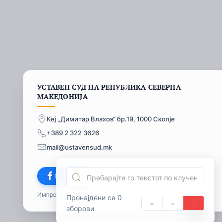
УСТАВЕН СУД НА РЕПУБЛИКА СЕВЕРНА
МАКЕДОНИЈА
Кеј „Димитар Влахов“ бр.19, 1000 Скопје
+389 2 322 3626
mail@ustavensud.mk
Facebook
Импресум
© 2026
Пронајдени се 0
зборови