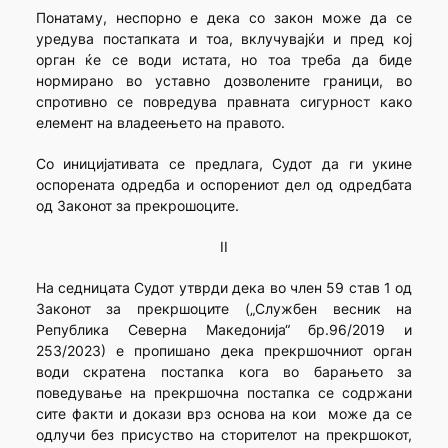
Понатаму, неспорно е дека со закон може да се
уредува постапката и тоа, вклучувајќи и пред кој
орган ќе се води истата, но тоа треба да биде
нормирано во уставно дозволените граници, во
спротивно се повредува правната сигурност како
елемент на владеењето на правото.
Со иницијативата се предлага, Судот да ги укине
оспорената одредба и оспорениот дел од одредбата
од Законот за прекрошоците.
II
На седницата Судот утврди дека во член 59 став 1 од
Законот за прекршоците („Службен весник на
Република Северна Македонија“ бр.96/2019 и
253/2023) е пропишано дека прекршочниот орган
води скратена постапка кога во барањето за
поведување на прекршочна постапка се содржани
сите факти и докази врз основа на кои може да се
одлучи без присуство на сторителот на прекршокот,