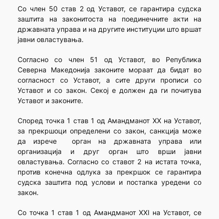
Со член 50 став 2 од Уставот, се гарантира судска
заштита на законитоста на поединечните акти на
државната управа и на другите институции што вршат
јавни овластувања.
Согласно со член 51 од Уставот, во Република
Северна Македонија законите мораат да бидат во
согласност со Уставот, а сите други прописи со
Уставот и со закон. Секој е должен да ги почитува
Уставот и законите.
Според точка 1 став 1 од Амандманот XX на Уставот,
за прекршоци определени со закон, санкција може
да изрече орган на државната управа или
организација и друг орган што врши јавни
овластувања. Согласно со ставот 2 на истата точка,
против конечна одлука за прекршок се гарантира
судска заштита под услови и постапка уредени со
закон.
Со точка 1 став 1 од Амандманот XXI на Уставот, се