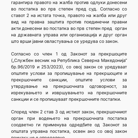
гарантира правото на жалба против одлуки донесени
во постапка во прв степен пред суд. Согласно со
ставот 2 на истата точка, правото на жалба или друг
вид на правна заштита против поединечни правни
акти донесени во постапка во прв степен пред орган
на државната управа или организација и друг орган
што врши јавни овластувања се уредува со закон.
Согласно со член 1 од Законот за прекршоците
(„Службен весник на Република Северна Македонија“
бр.96/2019 и 253/2023), со овој закон се уредуваат
општите услови за пропишување на прекршоците и
прекршочните санкции, општите услови за
утврдување на прекршочната одговорност, за
изрекувањето и извршувањето на прекршочните
санкции и се пропишуваат прекршочните постапки.
Според член 2 став 3 од истиот закон, прекршочниот
орган при водењето на прекршочната постапка
соодветно ги применува одредбите од Законот за
општата управна постапка, освен ако со овој закон
поинаку не е определено.