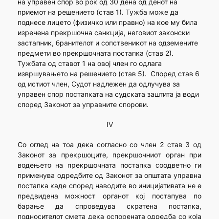
на управен спор во рок од 30 дена од денот на
приемот на решението (став 1). Тужба може да
поднесе лицето (физичко или правно) на кое му била
изречена прекршочна санкција, неговиот законски
застапник, бранителот и сопственикот на одземените
предмети во прекршочната постапка (став 2).
Тужбата од ставот 1 на овој член го одлага
извршувањето на решението (став 5). Според став 6
од истиот член, Судот надлежен да одлучува за
управен спор постапката на судската заштита ја води
според Законот за управните спорови.
IV
Со оглед на тоа дека согласно со член 2 став 3 од
Законот за прекршоците, прекршочниот орган при
водењето на прекршочната постапка соодветно ги
применува одредбите од Законот за општата управна
постапка каде според наводите во иницијативата не е
предвидена можност органот кој постапува по
барање да спроведува скратена постапка,
подносителот смета дека оспорената одредба со која