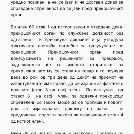
уредно повикан, а не се јави и не достави доказ за
оправдана спреченост да се јави пред прекршочниот
орган.
Во член 60 став 1 од истиот закон е утврдено дека
прекршочниот орган по службена должност без
одлагање ги прибавува доказите и ја утврдува
фактичката состојба потребна за одлучување по
прекршокот. Прекршочниот орган пред
донесувањето на решението за прекршок,
задолжително ќе го извести сторителот за
прекршокот што му се става на товар и го поучува
дека во рок од три дена од денот на приемот на
известувањето има право да се изјасни за фактите и
доказите (став 3 од овој член). По исклучок од
ставот 3 на овој член, за одделни прекршоци
определени со закон може да се пропише и подолг
рок за изјаснување, доколку со закон се
предвидени подолги рокови за изјаснување (став 4
од истиот член).
Член 68 од истиот закон е насловен „Постапки по