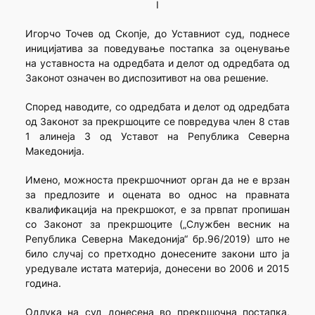
I
Игорчо Точев од Скопје, до Уставниот суд, поднесе
иницијатива за поведување постапка за оценување
на уставноста на одредбата и делот од одредбата од
Законот означен во диспозитивот на ова решение.
Според наводите, со одредбата и делот од одредбата
од Законот за прекршоците се повредува член 8 став
1 алинеја 3 од Уставот на Република Северна
Македонија.
Имено, можноста прекршочниот орган да не е врзан
за предлозите и оцената во однос на правната
квалификација на прекршокот, е за првпат пропишан
со Законот за прекршоците („Службен весник на
Република Северна Македонија“ бр.96/2019) што не
било случај со претходно донесените закони што ја
уредувале истата материја, донесени во 2006 и 2015
година.
Одлука на суд донесена во прекршочна постапка,