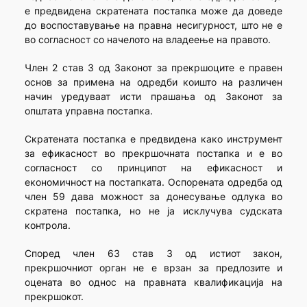
е предвидена скратената постапка може да доведе
до воспоставување на правна несигурност, што не е
во согласност со начелото на владеење на правото.
Член 2 став 3 од Законот за прекршоците е правен
основ за примена на одредби коишто на различен
начин уредуваат исти прашања од Законот за
општата управна постапка.
Скратената постапка е предвидена како инструмент
за ефикасност во прекршочната постапка и е во
согласност со принципот на ефикасност и
економичност на постапката. Оспорената одредба од
член 59 дава можност за донесување одлука во
скратена постапка, но не ја исклучува судската
контрола.
Според член 63 став 3 од истиот закон,
прекршочниот орган не е врзан за предлозите и
оцената во однос на правната квалификација на
прекршокот.