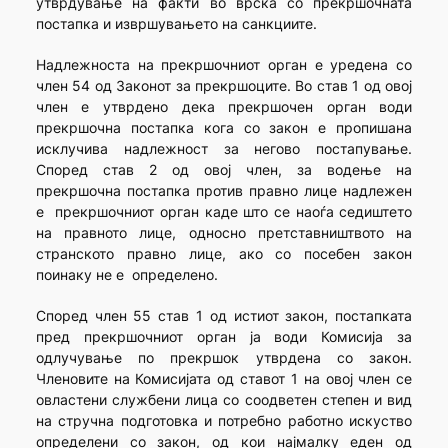
утврдување на факти во врска со прекршочната
постапка и извршувањето на санкциите.
Надлежноста на прекршочниот орган е уредена со
член 54 од Законот за прекршоците. Во став 1 од овој
член е утврдено дека прекршочен орган води
прекршочна постапка кога со закон е пропишана
исклучива надлежност за негово постапување.
Според став 2 од овој член, за водење на
прекршочна постапка против правно лице надлежен
е прекршочниот орган каде што се наоѓа седиштето
на правното лице, односно претставништвото на
странското правно лице, ако со посебен закон
поинаку не е определено.
Според член 55 став 1 од истиот закон, постапката
пред прекршочниот орган ја води Комисија за
одлучување по прекршок утврдена со закон.
Членовите на Комисијата од ставот 1 на овој член се
овластени службени лица со соодветен степен и вид
на стручна подготовка и потребно работно искуство
определени со закон, од кои најмалку еден од