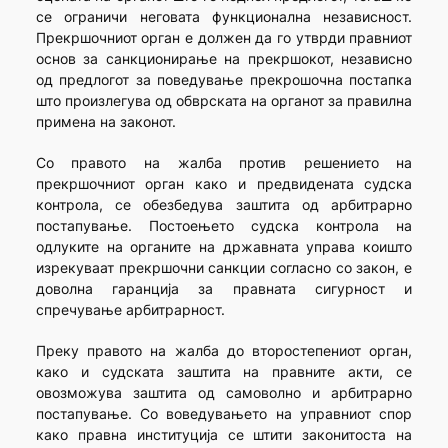
се ограничи неговата функционална независност.
Прекршочниот орган е должен да го утврди правниот
основ за санкционирање на прекршокот, независно
од предлогот за поведување прекрошочна постапка
што произлегува од обврската на органот за правилна
примена на законот.
Со правото на жалба против решението на
прекршочниот орган како и предвидената судска
контрола, се обезбедува заштита од арбитрарно
постапување. Постоењето судска контрола на
одлуките на органите на државната управа коишто
изрекуваат прекршочни санкции согласно со закон, е
доволна гаранција за правната сигурност и
спречување арбитрарност.
Преку правото на жалба до второстепениот орган,
како и судската заштита на правните акти, се
овозможува заштита од самоволно и арбитрарно
постапување. Со воведувањето на управниот спор
како правна институција се штити законитоста на