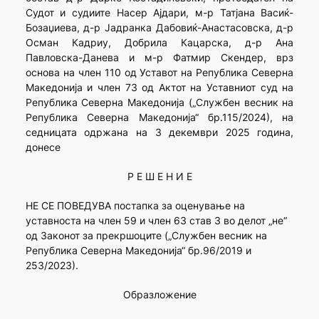
Судот и судиите Насер Ајдари, м-р Татјана Васиќ-
Бозаџиева, д-р Јадранка Дабовиќ-Анастасовска, д-р
Осман Кадриу, Добрила Кацарска, д-р Ана
Павловска-Данева и м-р Фатмир Скендер, врз
основа на член 110 од Уставот на Република Северна
Македонија и член 73 од Актот на Уставниот суд на
Република Северна Македонија („Службен весник на
Република Северна Македонија“ бр.115/2024), на
седницата одржана на 3 декември 2025 година,
донесе
Р Е Ш Е Н И Е
НЕ СЕ ПОВЕДУВА постапка за оценување на
уставноста на член 59 и член 63 став 3 во делот „не“
од Законот за прекршоците („Службен весник на
Република Северна Македонија“ бр.96/2019 и
253/2023).
Образложение