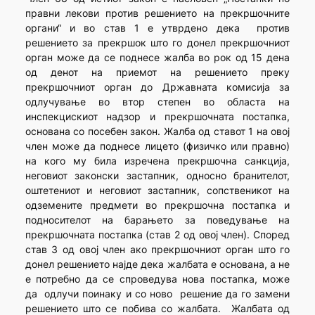
правни лекови против решението на прекршочните
органи“ и во став 1 е утврдено дека против
решението за прекршок што го донел прекршочниот
орган може да се поднесе жалба во рок од 15 дена
од денот на приемот на решението преку
прекршочниот орган до Државната комисија за
одлучување во втор степен во областа на
инспекцискиот надзор и прекршочната постапка,
основана со посебен закон. Жалба од ставот 1 на овој
член може да поднесе лицето (физичко или правно)
на кого му била изречена прекршочна санкција,
неговиот законски застапник, односно бранителот,
оштетениот и неговиот застапник, сопственикот на
одземените предмети во прекршочна постапка и
подносителот на барањето за поведување на
прекршочната постапка (став 2 од овој член). Според
став 3 од овој член ако прекршочниот орган што го
донел решението најде дека жалбата е основана, а не
е потребно да се спроведува нова постапка, може
да одлучи поинаку и со ново решение да го замени
решението што се побива со жалбата. Жалбата од