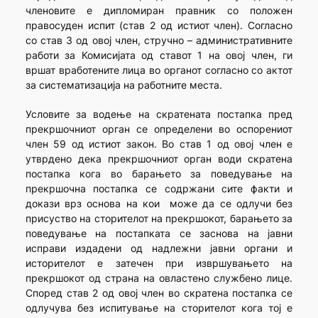
членовите е дипломиран правник со положен
правосуден испит (став 2 од истиот член). Согласно
со став 3 од овој член, стручно – административните
работи за Комисијата од ставот 1 на овој член, ги
вршат вработените лица во органот согласно со актот
за систематизација на работните места.
Условите за водење на скратената постапка пред
прекршочниот орган се определени во оспорениот
член 59 од истиот закон. Во став 1 од овој член е
утврдено дека прекршочниот орган води скратена
постапка кога во барањето за поведување на
прекршочна постапка се содржани сите факти и
докази врз основа на кои може да се одлучи без
присуство на сторителот на прекршокот, барањето за
поведување на постапката се заснова на јавни
исправи издадени од надлежни јавни органи и
исторителот е затечен при извршувањето на
прекршокот од страна на овластено службено лице.
Според став 2 од овој член во скратена постапка се
одлучува без испитување на сторителот кога тој е