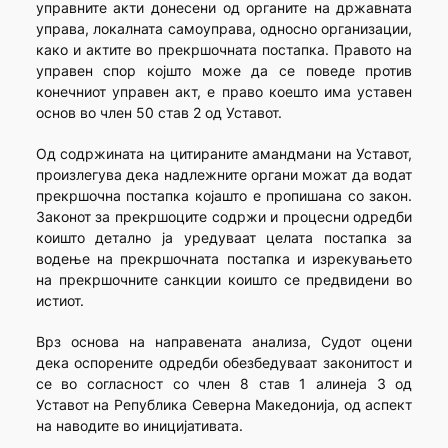
управните акти донесени од органите на државната
управа, локалната самоуправа, односно организации,
како и актите во прекршочната постапка. Правото на
управен спор којшто може да се поведе против
конечниот управен акт, е право коешто има уставен
основ во член 50 став 2 од Уставот.
Од содржината на цитираните амандмани на Уставот,
произлегува дека надлежните органи можат да водат
прекршочна постапка којашто е пропишана со закон.
Законот за прекршоците содржи и процесни одредби
коишто детално ја уредуваат целата постапка за
водење на прекршочната постапка и изрекувањето
на прекршочните санкции коишто се предвидени во
истиот.
Врз основа на направената анализа, Судот оцени
дека оспорените одредби обезбедуваат законитост и
се во согласност со член 8 став 1 алинеја 3 од
Уставот на Република Северна Македонија, од аспект
на наводите во иницијативата.