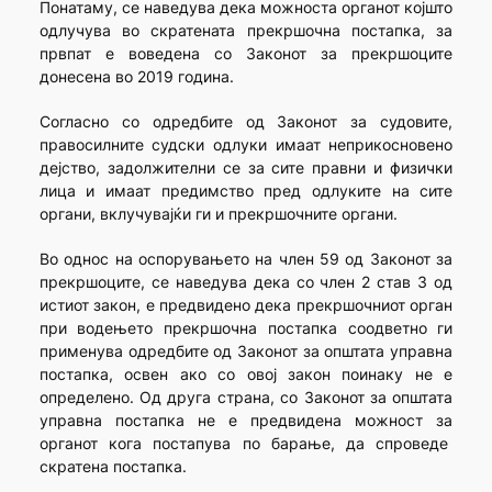
Понатаму, се наведува дека можноста органот којшто
одлучува во скратената прекршочна постапка, за
првпат е воведена со Законот за прекршоците
донесена во 2019 година.
Согласно со одредбите од Законот за судовите,
правосилните судски одлуки имаат неприкосновено
дејство, задолжителни се за сите правни и физички
лица и имаат предимство пред одлуките на сите
органи, вклучувајќи ги и прекршочните органи.
Во однос на оспорувањето на член 59 од Законот за
прекршоците, се наведува дека со член 2 став 3 од
истиот закон, е предвидено дека прекршочниот орган
при водењето прекршочна постапка соодветно ги
применува одредбите од Законот за општата управна
постапка, освен ако со овој закон поинаку не е
определено. Од друга страна, со Законот за општата
управна постапка не е предвидена можност за
органот кога постапува по барање, да спроведе
скратена постапка.