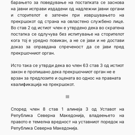
барањето за поведување на постапката се заснова
на јавни исправи издадени од надлежни јавни органи
и сторителот е затечен при извршувањето на
прекршокот од страна на овластено службено лице.
Во став 2 од истиот член е утврдено дека во скратена
постапка се одлучува без испитување на сторителот
кога тој е уредно повикан, а не се јави и не достави
доказ за оправдана спреченост да се јави пред
прекршочниот орган.
Исто така се утврди дека во член 63 став 3 од истиот
закон е пропишано дека прекршочниот орган не е
врзан за предлозите и оцената во однос на правната
квалификација на прекршокот.
III
Според член 8 став 1 алинеја 3 од Уставот на
Република Северна Македонија, владеењето на
правото е темелна вредност на уставниот поредок на
Република Северна Македонија.