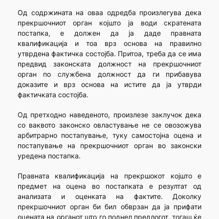
Од содржината на оваа одредба произлегува дека
прекршочниот орган којшто ја води скратената
постапка, е должен да ја даде правната
квалификација и тоа врз основа на правилно
утврдена фактичка состојба. Притоа, треба да се има
предвид законската должност на прекршочниот
орган по службена должност да ги прибавува
доказите и врз основа на истите да ја утврди
фактичката состојба.
Од претходно наведеното, произлезе заклучок дека
со ваквото законско овластување не се овозожува
арбитрарно постапување, туку самостојна оцена и
постапување на прекршочниот орган во законски
уредена постапка.
Правната квалификација на прекршокот којшто е
предмет на оцена во постапката е резултат од
анализата и оценката на фактите. Доколку
прекршочниот орган би бил обврзан да ја прифати
оцената на органот што го поднел предлогот, тогаш ќе