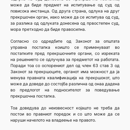
може да биде предмет на испитување од суд од
повисока инстанца. Од друга страна, одлука на друг
прекршочен орган, иако може да се испитува од суд,
за разлика од одлуката донесена од првостепен суд,
мора претходно да биде правосилна.
Согласно со одредбите од Законот за општата
управна постапка коишто се применуваат во
постапките пред прекршочните органи, со изреката
на решението се одлучува за предметот на работата.
Поради тоа со оспорениот дел од член 63 став 3 од
Законот за прекршоците, органот има можност да ја
менува правната квалификација на прекршокот, што
може да доведе до состојба различна од онаа дадена
во предлогот на подносителот за поведување
прекршочна постапка.
Тоа доведува до неизвесност којашто не треба да
постои во правниот поредок и со што може да се
наруши начелото на владеење на правото.