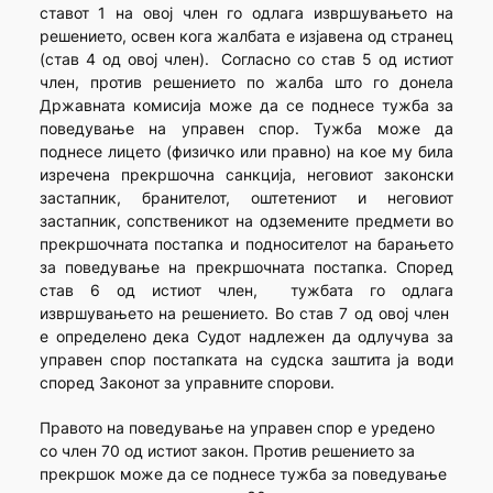
ставот 1 на овој член го одлага извршувањето на
решението, освен кога жалбата е изјавена од странец
(став 4 од овој член). Согласно со став 5 од истиот
член, против решението по жалба што го донела
Државната комисија може да се поднесе тужба за
поведување на управен спор. Тужба може да
поднесе лицето (физичко или правно) на кое му била
изречена прекршочна санкција, неговиот законски
застапник, бранителот, оштетениот и неговиот
застапник, сопственикот на одземените предмети во
прекршочната постапка и подносителот на барањето
за поведување на прекршочната постапка. Според
став 6 од истиот член, тужбата го одлага
извршувањето на решението. Во став 7 од овој член
е определено дека Судот надлежен да одлучува за
управен спор постапката на судска заштита ја води
според Законот за управните спорови.
Правото на поведување на управен спор е уредено
со член 70 од истиот закон. Против решението за
прекршок може да се поднесе тужба за поведување