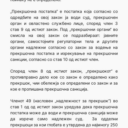
„Прекршочна постапка“ е постапка која согласно со
одредбите на овој закон ја води суд, прекршочен
орган и овластено службено лице, според член 3
став 9 од истиот закон. Под „прекршочни органи“ во
смисла на овој закон се подразбираат: јавните
органи, самостојните регулаторни тела и другите
органи надлежни согласно со закон за водење на
прекршочна постапка и изрекување на прекршочни
санкции, согласно со став 10 од истиот член.
Според член 8 од истиот закон, „прекршокот“ е
противправно дело кое со закон е определено како
прекршок, чии обележја се определени со закон и за
кое е пропишана прекршочна санкција.
Членот 49 (насловен „надлежност за прекршок“) во
став 1 од од истиот закон уредува дека прекршочна
постапка може да води и прекршочна санкција може
да изрече само надлежен суд. За одделни
прекршоци за кои глобата е утврдена до најмногу 250