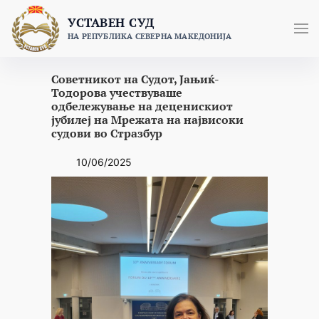
Skip
УСТАВЕН СУД
to
НА РЕПУБЛИКА СЕВЕРНА МАКЕДОНИЈА
content
Советникот на Судот, Јањиќ-
Тодорова учествуваше
одбележување на деценискиот
јубилеј на Мрежата на највисоки
судови во Стразбур
10/06/2025