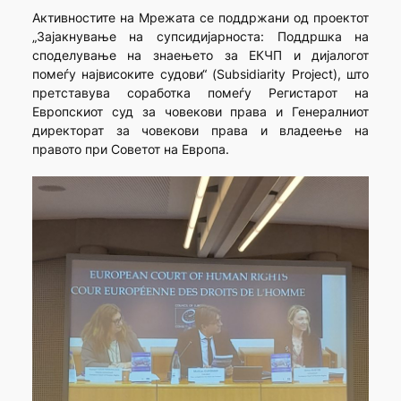
Активностите на Мрежата се поддржани од проектот
„Зајакнување на супсидијарноста: Поддршка на
споделување на знаењето за ЕКЧП и дијалогот
помеѓу највисоките судови“ (Subsidiarity Project), што
претставува соработка помеѓу Регистарот на
Европскиот суд за човекови права и Генералниот
директорат за човекови права и владеење на
правото при Советот на Европа.