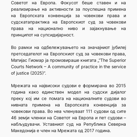
Советот на Европа. Фокусот беше ставен и на
реализирање на активности за поуспешна примена
на Европската конвенција за човекови права и
судскатапрактика на Европскиот суд за човекови
права на национално ниво и зајакнување на
принципот на супсидијарност.
Во рамки на одбележувањето на значајниот јубилеј
претседателот на Европскиот суд за човекови права,
Матијас Гиомар ја промовираше книгата „”The Superior
Courts Network – A community of practice in the service
of justice (2025)”.
Мрежата на највисоки судови е формирана во 2015
година како единствен модел на судски дијалог
преку кој им се помага на националните судови во
нивната примена на Европската конвенција за
човекови права. Во неа членуваат 111 судови од сите
46 земји членки на Советот на Европа и пет судови –
набљудувачи. Уставниот суд на Република Северна
Македонија е член на Мрежата од 2017 година.