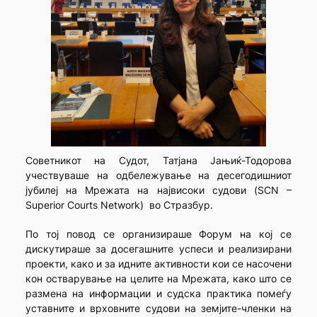
Советникот на Судот, Татјана Јањиќ-Тодорова
учествуваше на одбележување на десегодишниот
јубилеј на Мрежата на највисоки судови (SCN –
Superior Courts Network) во Стразбур.
По тој повод се организираше Форум на кој се
дискутираше за досегашните успеси и реализирани
проекти, како и за идните активности кои се насочени
кон остварување на целите на Мрежата, како што се
размена на информации и судска практика помеѓу
уставните и врховните судови на земјите-членки на