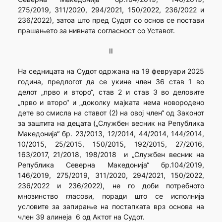
275/2019, 311/2020, 294/2021, 150/2022, 236/2022 и
236/2022), затоа што пред Судот со основ се постави
прашањето за нивната согласност со Уставот.
II
На седницата на Судот одржана на 19 февруари 2025
година, предлогот да се укине член 36 став 1 во
делот „прво и второ“, став 2 и став 3 во деловите
„прво и второ“ и „доколку мајката нема новородено
дете во смисла на ставот (2) на овој член“ од Законот
за заштита на децата („Службен весник на Република
Македонија“ бр. 23/2013, 12/2014, 44/2014, 144/2014,
10/2015, 25/2015, 150/2015, 192/2015, 27/2016,
163/2017, 21/2018, 198/2018 и „Службен весник на
Република Северна Македонија“ бр.104/2019,
146/2019, 275/2019, 311/2020, 294/2021, 150/2022,
236/2022 и 236/2022), не го доби потребното
мнозинство гласови, поради што се исполнија
условите за запирање на постапката врз основа на
член 39 алинеја 6 од Актот на Судот.