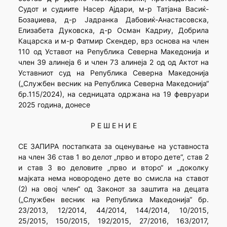
Судот и судиите Насер Ајдари, м-р Татјана Васиќ-
Бозаџиева, д-р Јадранка Дабовиќ-Анастасовска,
Елизабета Дуковска, д-р Осман Кадриу, Добрила
Кацарска и м-р Фатмир Скендер, врз основа на член
110 од Уставот на Република Северна Македонија и
член 39 алинеја 6 и член 73 алинеја 2 од од Актот на
Уставниот суд на Република Северна Македонија
(„Службен весник на Република Северна Македонија“
бр.115/2024), на седницата одржана на 19 февруари
2025 година, донесе
Р Е Ш Е Н И Е
СЕ ЗАПИРА постапката за оценување на уставноста
на член 36 став 1 во делот „прво и второ дете“, став 2
и став 3 во деловите „прво и второ“ и „доколку
мајката нема новородено дете во смисла на ставот
(2) на овој член“ од Законот за заштита на децата
(„Службен весник на Република Македонија“ бр.
23/2013, 12/2014, 44/2014, 144/2014, 10/2015,
25/2015, 150/2015, 192/2015, 27/2016, 163/2017,