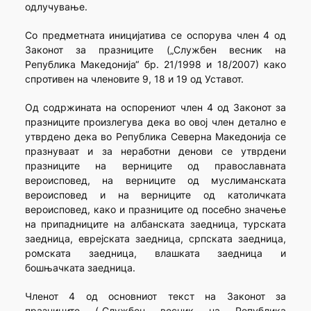
одлучување.
Со предметната иницијатива се оспорува член 4 од
Законот за празниците („Службен весник на
Република Македонија“ бр. 21/1998 и 18/2007) како
спротивен на членовите 9, 18 и 19 од Уставот.
Од содржината на оспорениот член 4 од Законот за
празниците произлегува дека во овој член детално е
утврдено дека во Република Северна Македонија се
празнуваат и за неработни денови се утврдени
празниците на верниците од православната
вероисповед, на верниците од муслиманската
вероисповед и на верниците од католичката
вероисповед, како и празниците од посебно значење
на припадниците на албанската заедница, турската
заедница, еврејската заедница, српската заедница,
ромската заедница, влашката заедница и
бошњачката заедница.
Членот 4 од основниот текст на Законот за
празниците („Службен весник на Република