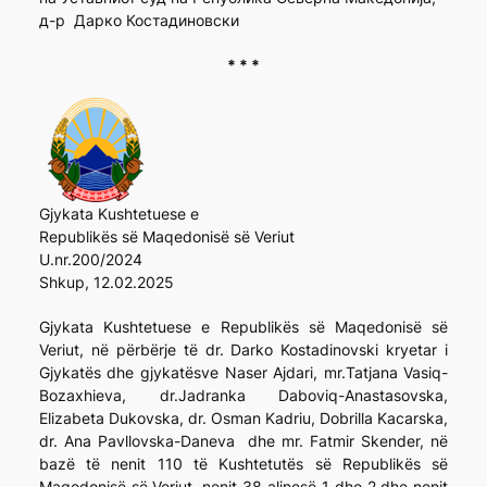
д-р Дарко Костадиновски
* * *
Gjykata Kushtetuese e
Republikës së Maqedonisë së Veriut
U.nr.200/2024
Shkup, 12.02.2025
Gjykata Kushtetuese e Republikës së Maqedonisë së
Veriut, në përbërje të dr. Darko Kostadinovski kryetar i
Gjykatës dhe gjykatësve Naser Ajdari, mr.Tatjana Vasiq-
Bozaxhieva, dr.Jadranka Daboviq-Anastasovska,
Elizabeta Dukovska, dr. Osman Kadriu, Dobrilla Kacarska,
dr. Ana Pavllovska-Daneva dhe mr. Fatmir Skender, në
bazë të nenit 110 të Kushtetutës së Republikës së
Maqedonisë së Veriut, nenit 38 alinesë 1 dhe 2 dhe nenit