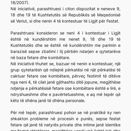
18/2007).
Në iniciativë, parashtruesi i citon dispozitat e neneve 9,
18 dhe 19 të Kushtetutës së Republikës së Maqedonisë
së Veriut, si dhe nenin 4 të kontestuar të Ligjit për Festat.
Parashtruesi konsideron se neni 4 i kontestuar i Ligjit
është në kundërshtim me nenet 9, 18 dhe 19 të
Kushtetutës dhe se është në kundërshtim me parimin e
barazisë sepse zbatimi i tij përbën ndarjen e qytetarëve
në baza fetare dhe kombëtare.
Në iniciativë thuhet se, bazuar në nenin e kontestuar, një
grup qytetarësh që ndiejnë përkatësi në një përkatësi të
caktuar fetare ose kombëtare, përveç festimit të ditëve
nga neni 4, të cilat janë gjithashtu ditë jopune, megjithëse
ndjenja e përkatësisë fetare ose kombëtare është e lirë, e
ndryshueshme dhe e pavërtetueshme, e aq më tepër që
këto të dhëna janë të dhëna personale.
Për më tepër, parashtruesi pohon se në praktikë ky nen
shkakton probleme në procesin e punës, sepse festat
fetare që janë të natyrës private dhe intime janë identike
me festat shtetërore, megjithëse vendi ynë është laik dhe