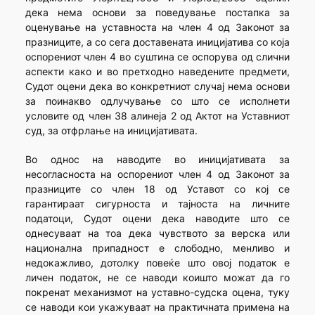
дека нема основи за поведување постапка за
оценување на уставноста на член 4 од Законот за
празниците, а со сега доставената иницијатива со која
оспорениот член 4 во суштина се оспорува од слични
аспекти како и во претходно наведените предмети,
Судот оцени дека во конкретниот случај нема основи
за поинакво одлучување со што се исполнети
условите од член 38 алинеја 2 од Актот на Уставниот
суд, за отфрлање на иницијативата.
Во однос на наводите во иницијативата за
несогласноста на оспорениот член 4 од Законот за
празниците со член 18 од Уставот со кој се
гарантираат сигурноста и тајноста на личните
податоци, Судот оцени дека наводите што се
однесуваат на тоа дека чувството за верска или
национална припадност е слободно, менливо и
недокажливо, дотолку повеќе што овој податок е
личен податок, не се наводи коишто можат да го
покренат механизмот на уставно-судска оцена, туку
се наводи кои укажуваат на практичната примена на