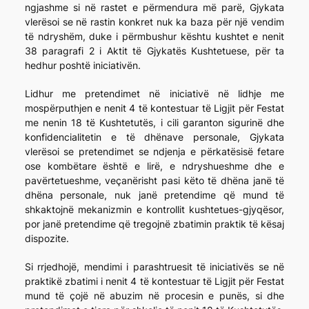
ngjashme si në rastet e përmendura më parë, Gjykata
vlerësoi se në rastin konkret nuk ka baza për një vendim
të ndryshëm, duke i përmbushur kështu kushtet e nenit
38 paragrafi 2 i Aktit të Gjykatës Kushtetuese, për ta
hedhur poshtë iniciativën.
Lidhur me pretendimet në iniciativë në lidhje me
mospërputhjen e nenit 4 të kontestuar të Ligjit për Festat
me nenin 18 të Kushtetutës, i cili garanton sigurinë dhe
konfidencialitetin e të dhënave personale, Gjykata
vlerësoi se pretendimet se ndjenja e përkatësisë fetare
ose kombëtare është e lirë, e ndryshueshme dhe e
pavërtetueshme, veçanërisht pasi këto të dhëna janë të
dhëna personale, nuk janë pretendime që mund të
shkaktojnë mekanizmin e kontrollit kushtetues-gjyqësor,
por janë pretendime që tregojnë zbatimin praktik të kësaj
dispozite.
Si rrjedhojë, mendimi i parashtruesit të iniciativës se në
praktikë zbatimi i nenit 4 të kontestuar të Ligjit për Festat
mund të çojë në abuzim në procesin e punës, si dhe