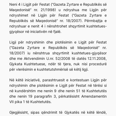
Neni 4 i Ligjit për Festat (“Gazeta Zyrtare e Republikës së
Maqedonisë” nr. 21/1998) u ndryshua me Ligjin për
ndryshimet në Ligjin për Festat (“Gazeta Zyrtare e
Republikës së Maqedonisë” nr. 18/2007). Përmbajtja e
ndryshuar e nenit 4 i nënshtrohet shqyrtimit kushtetues-
gjyqësor në iniciativën në fjalë.
Ligji për ndryshimin dhe plotësimin e Ligjit për Festat
(“Gazeta Zyrtare e Republikës së Maqedonisë” nr.
18/2007) iu nënshtrua shqyrtimit kushtetues-gjyqësor
dhe me Aktvendimin U.nr. 52/2008 të datës 12.11.2008,
Gjykata Kushtetuese, ndër të tjera, nuk nisi procedurë
për vlerësimin e kushtetutshmërisë së këtij ligji.
Në këtë iniciativë, parashtruesit e kontestuan Ligjin për
ndryshimin dhe plotësimin e Ligjit për Festat në tërësi si
në kundërshtim me nenin 9 dhe nenin 51 të Kushtetutës
dhe nenin 19 paragrafin 3, përkatësisht Amendamentin
VII pika 1 të Kushtetutës.
Gjegjësisht, sipas qëndrimit të Gjykatës në këtë lëndë,