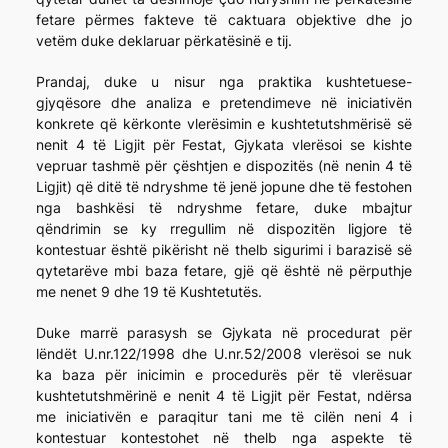
fetare përmes fakteve të caktuara objektive dhe jo
vetëm duke deklaruar përkatësinë e tij.
Prandaj, duke u nisur nga praktika kushtetuese-
gjyqësore dhe analiza e pretendimeve në iniciativën
konkrete që kërkonte vlerësimin e kushtetutshmërisë së
nenit 4 të Ligjit për Festat, Gjykata vlerësoi se kishte
vepruar tashmë për çështjen e dispozitës (në nenin 4 të
Ligjit) që ditë të ndryshme të jenë jopune dhe të festohen
nga bashkësi të ndryshme fetare, duke mbajtur
qëndrimin se ky rregullim në dispozitën ligjore të
kontestuar është pikërisht në thelb sigurimi i barazisë së
qytetarëve mbi baza fetare, gjë që është në përputhje
me nenet 9 dhe 19 të Kushtetutës.
Duke marrë parasysh se Gjykata në procedurat për
lëndët U.nr.122/1998 dhe U.nr.52/2008 vlerësoi se nuk
ka baza për inicimin e procedurës për të vlerësuar
kushtetutshmërinë e nenit 4 të Ligjit për Festat, ndërsa
me iniciativën e paraqitur tani me të cilën neni 4 i
kontestuar kontestohet në thelb nga aspekte të