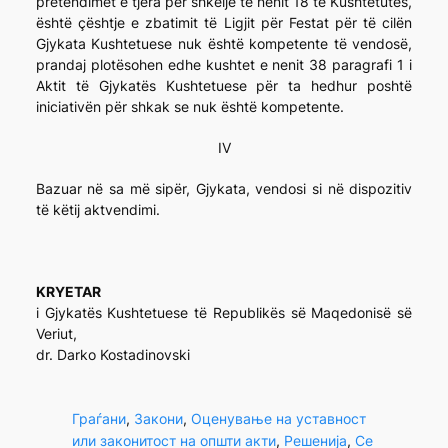
pretendimet e tjera për shkelje të nenit 18 të Kushtetutës,
është çështje e zbatimit të Ligjit për Festat për të cilën
Gjykata Kushtetuese nuk është kompetente të vendosë,
prandaj plotësohen edhe kushtet e nenit 38 paragrafi 1 i
Aktit të Gjykatës Kushtetuese për ta hedhur poshtë
iniciativën për shkak se nuk është kompetente.
IV
Bazuar në sa më sipër, Gjykata, vendosi si në dispozitiv
të këtij aktvendimi.
KRYETAR
i Gjykatës Kushtetuese të Republikës së Maqedonisë së
Veriut,
dr. Darko Kostadinovski
Граѓани
, 
Закони
, 
Оценување на уставност
или законитост на општи акти
, 
Решенија
, 
Се