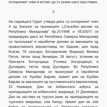
оспорениот член и истиот да го укине како неуставен.
II
На седницата Судот утврди дека со оспорениот член
4 од Законот за празниците („Службен весник на
Република Македонија“ бр.21/1998 и 18/2007) се
предвидува дека во Република Северна Македонија
се празнуваат и неработни денови за верниците од
православната вероисповед се: Бадник, ден пред
Божик; 19 Јануари, Богојавление (Водици); Велики
Петок, петок пред Велигден; 28 Август, Успение на
Пресвета Богородица (Голема Богородица) и
Духовден, петок пред Духовден. Во Република
Северна Македонија се празнуваат и неработни
денови се: Курбан Бајрам, првиот ден на Курбан
Бајрам за верниците од муслиманската вероисповед;
22 Ноември, Ден на Албанската азбука за
припадниците на албанската заедница; 21 Декември,
Ден на настава на турски јазик за припадниците на
турската заедница; Јом Кипур, првиот ден на Јом
Кипур за припадниците на Еврејската заедница;