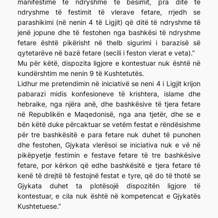
manifestime të ndryshme të besimit, pra ditë të
ndryshme të festimit të vlerave fetare, rrjedh se
parashikimi (në nenin 4 të Ligjit) që ditë të ndryshme të
jenë jopune dhe të festohen nga bashkësi të ndryshme
fetare është pikërisht në thelb sigurimi i barazisë së
qytetarëve në bazë fetare (secili i feston vlerat e veta).”
Mu për këtë, dispozita ligjore e kontestuar nuk është në
kundërshtim me nenin 9 të Kushtetutës.
Lidhur me pretendimin në iniciativë se neni 4 i Ligjit krijon
pabarazi midis konfesioneve të krishtera, islame dhe
hebraike, nga njëra anë, dhe bashkësive të tjera fetare
në Republikën e Maqedonisë, nga ana tjetër, dhe se e
bën këtë duke përcaktuar se vetëm festat e rëndësishme
për tre bashkësitë e para fetare nuk duhet të punohen
dhe festohen, Gjykata vlerësoi se iniciativa nuk e vë në
pikëpyetje festimin e festave fetare të tre bashkësive
fetare, por kërkon që edhe bashkësitë e tjera fetare të
kenë të drejtë të festojnë festat e tyre, që do të thotë se
Gjykata duhet ta plotësojë dispozitën ligjore të
kontestuar, e cila nuk është në kompetencat e Gjykatës
Kushtetuese.”