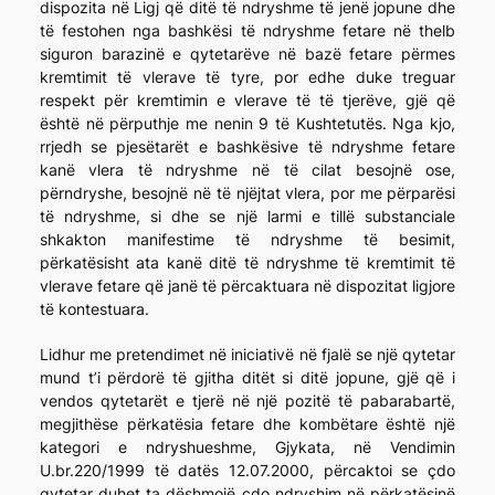
dispozita në Ligj që ditë të ndryshme të jenë jopune dhe
të festohen nga bashkësi të ndryshme fetare në thelb
siguron barazinë e qytetarëve në bazë fetare përmes
kremtimit të vlerave të tyre, por edhe duke treguar
respekt për kremtimin e vlerave të të tjerëve, gjë që
është në përputhje me nenin 9 të Kushtetutës. Nga kjo,
rrjedh se pjesëtarët e bashkësive të ndryshme fetare
kanë vlera të ndryshme në të cilat besojnë ose,
përndryshe, besojnë në të njëjtat vlera, por me përparësi
të ndryshme, si dhe se një larmi e tillë substanciale
shkakton manifestime të ndryshme të besimit,
përkatësisht ata kanë ditë të ndryshme të kremtimit të
vlerave fetare që janë të përcaktuara në dispozitat ligjore
të kontestuara.
Lidhur me pretendimet në iniciativë në fjalë se një qytetar
mund t’i përdorë të gjitha ditët si ditë jopune, gjë që i
vendos qytetarët e tjerë në një pozitë të pabarabartë,
megjithëse përkatësia fetare dhe kombëtare është një
kategori e ndryshueshme, Gjykata, në Vendimin
U.br.220/1999 të datës 12.07.2000, përcaktoi se çdo
qytetar duhet ta dëshmojë çdo ndryshim në përkatësinë