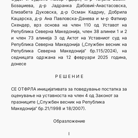
Бозаџиева, д-р Јадранка Дабовиќ-Анастасовска,
Елизабета Дуковска, д-р Осман Кадриу, Добрила
Кацарска, д-р Ана Павловска-Данева и м-р Фатмир
Скендер, врз основа на член 110 од Уставот на
Република Северна Македонија, член 38 алинеи 1 и 2
и член 73 алинеја 3 од Актот на Уставниот суд на
Република Северна Македонија („Службен весник на
Република Северна Македонија“ бр.115/2024), на
седницата одржана на 12 февруари 2025 година,
донесе
Р Е Ш Е Н И Е
СЕ ОТФРЛА иницијативата за поведување постапка за
оценување на уставноста на член 4 од Законот за
празниците („Службен весник на Република
Македонија“ бр.21/1998 и 18/2007).
Образложение
I