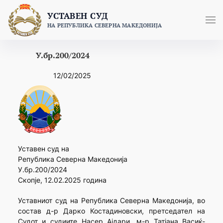
Skip
УСТАВЕН СУД
to
НА РЕПУБЛИКА СЕВЕРНА МАКЕДОНИЈА
content
У.бр.200/2024
12/02/2025
Уставен суд на
Република Северна Македонија
У.бр.200/2024
Скопје, 12.02.2025 година
Уставниот суд на Република Северна Македонија, во
состав д-р Дарко Костадиновски, претседател на
Судот и судиите Насер Ајдари, м-р Татјана Васиќ-