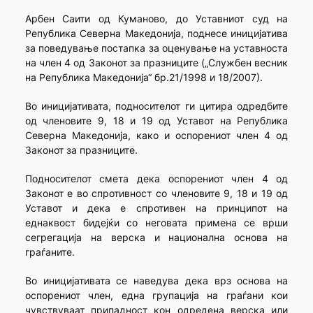
Арбен Саити од Куманово, до Уставниот суд на
Република Северна Македонија, поднесе иницијатива
за поведување постапка за оценување на уставноста
на член 4 од Законот за празниците („Службен весник
на Република Македонија“ бр.21/1998 и 18/2007).
Во иницијативата, подносителот ги цитира одредбите
од членовите 9, 18 и 19 од Уставот на Република
Северна Македонија, како и оспорениот член 4 од
Законот за празниците.
Подносителот смета дека оспорениот член 4 од
Законот е во спротивност со членовите 9, 18 и 19 од
Уставот и дека е спротивен на принципот на
еднаквост бидејќи со неговата примена се врши
сегрегација на верска и национална основа на
граѓаните.
Во иницијативата се наведува дека врз основа на
оспорениот член, една групација на граѓани кои
чувствуваат припадност кон одредена верска или