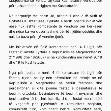
Maqedonisë së Veriut, Gjykata Kushtetuese vendos për
përputhshmërinë e ligjeve me Kushtetutën.
Në përputhje me nenin 38, alinetë 1 dhe 2 të Aktit të
Gjykatës Kushtetuese, Gjykata e hedh poshtë iniciativën
nëse nuk është kompetente të vendosë për kërkesën
dhe nëse ka vendosur tashmë për të njëjtën çështje, dhe
nuk ka baza për një vendim tjetër.
Me iniciativën në fjalë kontestohet neni 4 i Ligjit për
Festat (“Gazeta Zyrtare e Republikës së Maqedonisë” nr.
21/1998 dhe 18/2007) si në kundërshtim me nenet 9, 18
dhe 19 të Kushtetutës.
Nga përmbajtja e nenit 4 të kontestuar të Ligjit për
Festat, rrjedh se ky nen përcakton në detaje se në
Republikën e Maqedonisë së Veriut festohen dhe
përcaktohen si ditë jopune festat e besimtarëve të
besimit ortodoks, besimtarëve të besimit mysliman dhe
besimtarëve të besimit katolik, si dhe festat me rëndësi
të veçantë për pjesëtarët e komunitetit shqiptar,
komunitetit turk, komunitetit hebre, komunitetit serb,