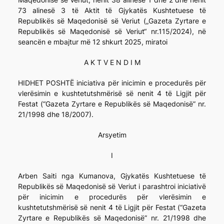
73 alinesë 3 të Aktit të Gjykatës Kushtetuese të
Republikës së Maqedonisë së Veriut („Gazeta Zyrtare e
Republikës së Maqedonisë së Veriut“ nr.115/2024), në
seancën e mbajtur më 12 shkurt 2025, miratoi
A K T V E N D I M
HIDHET POSHTË iniciativa për inicimin e procedurës për
vlerësimin e kushtetutshmërisë së nenit 4 të Ligjit për
Festat (“Gazeta Zyrtare e Republikës së Maqedonisë” nr.
21/1998 dhe 18/2007).
Arsyetim
I
Arben Saiti nga Kumanova, Gjykatës Kushtetuese të
Republikës së Maqedonisë së Veriut i parashtroi iniciativë
për inicimin e procedurës për vlerësimin e
kushtetutshmërisë së nenit 4 të Ligjit për Festat (“Gazeta
Zyrtare e Republikës së Maqedonisë” nr. 21/1998 dhe