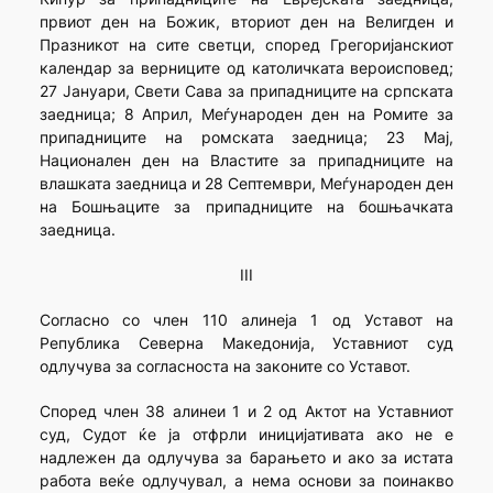
првиот ден на Божик, вториот ден на Велигден и
Празникот на сите светци, според Грегоријанскиот
календар за верниците од католичката вероисповед;
27 Јануари, Свети Сава за припадниците на српската
заедница; 8 Април, Меѓународен ден на Ромите за
припадниците на ромската заедница; 23 Мај,
Национален ден на Властите за припадниците на
влашката заедница и 28 Септември, Меѓународен ден
на Бошњаците за припадниците на бошњачката
заедница.
III
Согласно со член 110 алинеја 1 од Уставот на
Република Северна Македонија, Уставниот суд
одлучува за согласноста на законите со Уставот.
Според член 38 алинеи 1 и 2 од Актот на Уставниот
суд, Судот ќе ја отфрли иницијативата ако не е
надлежен да одлучува за барањето и ако за истата
работа веќе одлучувал, а нема основи за поинакво