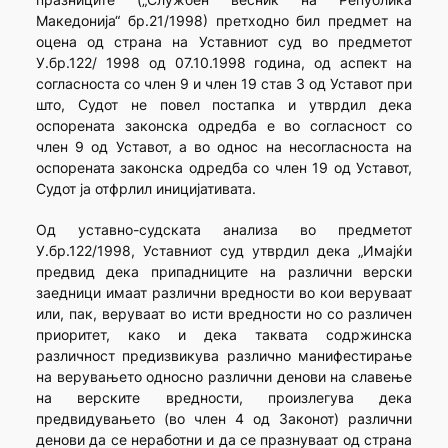
Македонија“ бр.21/1998) претходно бил предмет на
оцена од страна на Уставниот суд во предметот
У.бр.122/ 1998 од 07.10.1998 година, од аспект на
согласноста со член 9 и член 19 став 3 од Уставот при
што, Судот не повел постапка и утврдил дека
оспорената законска одредба е во согласност со
член 9 од Уставот, а во однос на несогласноста на
оспорената законска одредба со член 19 од Уставот,
Судот ја отфрлил иницијативата.
Од уставно-судската анализа во предметот
У.бр.122/1998, Уставниот суд утврдил дека „Имајќи
предвид дека припадниците на различни верски
заедници имаат различни вредности во кои веруваат
или, пак, веруваат во исти вредности но со различен
приоритет, како и дека таквата содржинска
различност предизвикува различно манифестирање
на верувањето односно различни денови на славење
на верските вредности, произлегува дека
предвидувањето (во член 4 од Законот) различни
денови да се неработни и да се празнуваат од страна