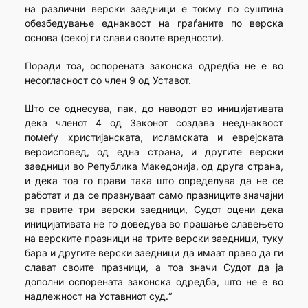
на различни верски заедници е токму по суштина
обезбедување еднаквост на граѓаните по верска
основа (секој ги слави своите вредности).
Поради тоа, оспорената законска одредба не е во
несогласност со член 9 од Уставот.
Што се однесува, пак, до наводот во иницијативата
дека членот 4 од Законот создава нееднаквост
помеѓу христијанската, исламската и еврејската
вероисповед, од една страна, и другите верски
заедници во Република Македонија, од друга страна,
и дека тоа го прави така што определува да не се
работат и да се празнуваат само празниците значајни
за првите три верски заедници, Судот оцени дека
иницијативата не го доведува во прашање славењето
на верските празници на трите верски заедници, туку
бара и другите верски заедници да имаат право да ги
слават своите празници, а тоа значи Судот да ја
дополни оспорената законска одредба, што не е во
надлежност на Уставниот суд.“