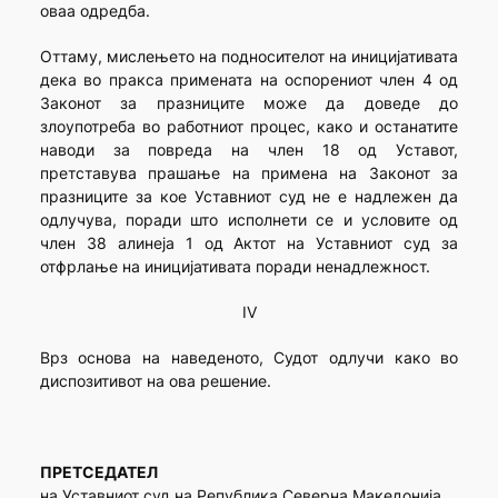
оваа одредба.
Оттаму, мислењето на подносителот на иницијативата
дека во пракса примената на оспорениот член 4 од
Законот за празниците може да доведе до
злоупотреба во работниот процес, како и останатите
наводи за повреда на член 18 од Уставот,
претставува прашање на примена на Законот за
празниците за кое Уставниот суд не е надлежен да
одлучува, поради што исполнети се и условите од
член 38 алинеја 1 од Актот на Уставниот суд за
отфрлање на иницијативата поради ненадлежност.
IV
Врз основа на наведеното, Судот одлучи како во
диспозитивот на ова решение.
ПРЕТСЕДАТЕЛ
на Уставниот суд на Република Северна Македонија,