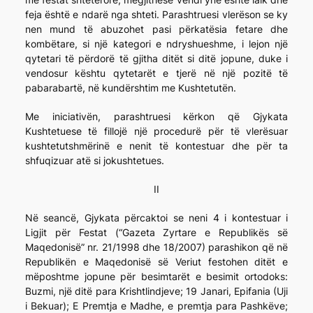
feja është e ndarë nga shteti. Parashtruesi vlerëson se ky
nen mund të abuzohet pasi përkatësia fetare dhe
kombëtare, si një kategori e ndryshueshme, i lejon një
qytetari të përdorë të gjitha ditët si ditë jopune, duke i
vendosur kështu qytetarët e tjerë në një pozitë të
pabarabartë, në kundërshtim me Kushtetutën.
Me iniciativën, parashtruesi kërkon që Gjykata
Kushtetuese të fillojë një procedurë për të vlerësuar
kushtetutshmërinë e nenit të kontestuar dhe për ta
shfuqizuar atë si jokushtetues.
II
Në seancë, Gjykata përcaktoi se neni 4 i kontestuar i
Ligjit për Festat (“Gazeta Zyrtare e Republikës së
Maqedonisë” nr. 21/1998 dhe 18/2007) parashikon që në
Republikën e Maqedonisë së Veriut festohen ditët e
mëposhtme jopune për besimtarët e besimit ortodoks:
Buzmi, një ditë para Krishtlindjeve; 19 Janari, Epifania (Uji
i Bekuar); E Premtja e Madhe, e premtja para Pashkëve;