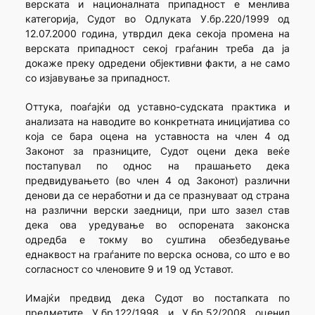
верската и националната припадност е менлива
категорија, Судот во Одлуката У.бр.220/1999 од
12.07.2000 година, утврдил дека секоја промена на
верската припадност секој граѓанин треба да ја
докаже преку одредени објективни факти, а не само
со изјавување за припадност.
Оттука, поаѓајќи од уставно-судската практика и
анализата на наводите во конкретната иницијатива со
која се бара оцена на уставноста на член 4 од
Законот за празниците, Судот оцени дека веќе
постапувал по однос на прашањето дека
предвидувањето (во член 4 од Законот) различни
денови да се неработни и да се празнуваат од страна
на различни верски заедници, при што зазел став
дека ова уредување во оспорената законска
одредба е токму во суштина обезбедување
еднаквост на граѓаните по верска основа, со што е во
согласност со членовите 9 и 19 од Уставот.
Имајќи предвид дека Судот во постапката по
предметите У.бр.122/1998 и У.бр.52/2008 оценил