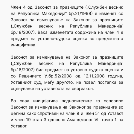
Член 4 од Законот за празниците („Службен весник
на Република Македонија“ бр.21/1998) e изменет со
Законот за изменување на Законот за празниците
(„Службен весник на Република Македонија“
бр.18/2007). Вака изменетата содржина на член 4 е
предмет на уставно-судска оценка во предметната
иницијатива.
Законот за изменување на Законот за празниците
(„Службен весник на Република Македонија“
бр.18/2007) бил предмет на уставно-судска оценка и
со Решението У.бр.52/2008 од 12.11.2008 година,
Уставниот суд, меѓу другото, не повел постапка за
оценување на уставноста на овој закон.
Во оваа иницијатива подносителите го оспориле
Законот за изменување на Законот за празниците во
целина како спротивен на член 9 и член 51 од Уставот
и член 19 став 3 односно Амандманот VII точка 1 на
Уставот.