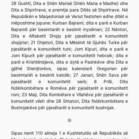
28 Gushti, Dita e Shën Marisë (Shën Maria e Madhe) dhe
Dita e Shpirtrave, e premtja para Ditës së Shpirtrave. Në
Republikën e Maqedonisë së Veriut festohen edhe ditët e
mëposhtme jopune: Kurban Bajrami, dita e parë e Kurban
Bajramit për besimtarët e besimit mysliman; 22 Nëntori,
Dita e Alfabetit Shqip për pjesëtarët e komunitetit
shqiptar; 21 Dhjetori, Dita e Mësimit të Gjuhës Turke për
pjesëtarët e komunitetit turk; Jom Kipuri, dita e parë e
Jom Kipurit për pjesëtarët e komunitetit hebraik; dita e
parë e Krishtlindjeve, dita e dytë e Pashkëve dhe Dita e
gjithë Shenjtorëve, sipas kalendarit Gregorian për
besimtarët e besimit katolik; 27 Janari, Shën Sava për
pjesëtarët e komunitetit serb; 8 Prilli, Dita
Ndërkombëtare e Romëve për pjesëtarët e komunitetit
rom; 23 Maji, Dita Kombëtare e Vllahëve për pjesëtarët e
komunitetit vlleh dhe 28 Shtatori, Dita Ndërkombëtare e
Boshnjakëve për pjesëtarët e komunitetit boshnjak.
III
Sipas nenit 110 alineja 1 e Kushtetutës së Republikës së