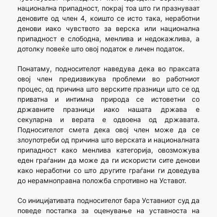
национална припадност, покрај тоа што ги празнуваат
деновите од член 4, коишто се исто така, неработни
денови иако чувството за верска или национална
припадност е слободна, менлива и недокажлива, а
дотолку повеќе што овој податок е личен податок.
Понатаму, подносителот наведува дека во праксата
овој член предизвикува проблеми во работниот
процес, од причина што верските празници што се од
приватна и интимна природа се истоветни со
државните празници иако нашата држава е
секуларна и верата е одвоена од државата.
Подносителот смета дека овој член може да се
злоупотреби од причина што верската и националната
припадност како менлива категорија, овозможува
еден граѓанин да може да ги искористи сите денови
како неработни со што другите граѓани ги доведува
до нерамноправна положба спротивно на Уставот.
Со иницијативата подносителот бара Уставниот суд да
поведе постапка за оценување на уставноста на