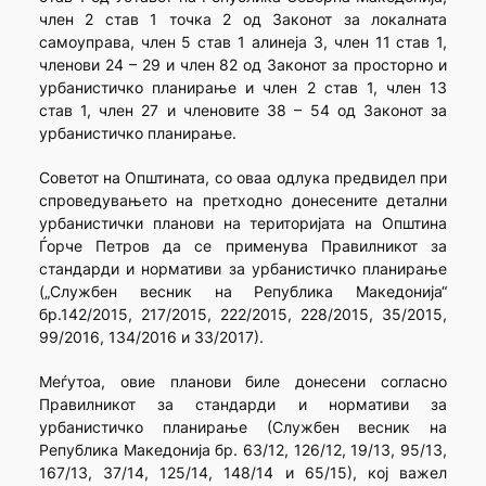
член 2 став 1 точка 2 од Законот за локалната
самоуправа, член 5 став 1 алинеја 3, член 11 став 1,
членови 24 – 29 и член 82 од Законот за просторно и
урбанистичко планирање и член 2 став 1, член 13
став 1, член 27 и членовите 38 – 54 од Законот за
урбанистичко планирање.
Советот на Општината, со оваа одлука предвидел при
спроведувањето на претходно донесените детални
урбанистички планови на територијата на Општина
Ѓорче Петров да се применува Правилникот за
стандарди и нормативи за урбанистичко планирање
(„Службен весник на Република Македонија“
бр.142/2015, 217/2015, 222/2015, 228/2015, 35/2015,
99/2016, 134/2016 и 33/2017).
Меѓутоа, овие планови биле донесени согласно
Правилникот за стандарди и нормативи за
урбанистичко планирање (Службен весник на
Република Македонија бр. 63/12, 126/12, 19/13, 95/13,
167/13, 37/14, 125/14, 148/14 и 65/15), кој важел