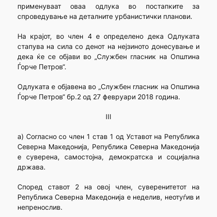
применуваат оваа одлука во постапките за
спроведување на деталните урбанистички планови.
На крајот, во член 4 е определено дека Одлуката
стапува на сила со денот на нејзиното донесување и
дека ќе се објави во „Службен гласник на Општина
Ѓорче Петров“.
Одлуката е објавена во „Службен гласник на Општина
Ѓорче Петров“ бр.2 од 27 февруари 2018 година.
III
a) Согласно со член 1 став 1 од Уставот на Република
Северна Македонија, Република Северна Македонија
е суверена, самостојна, демократска и социјална
држава.
Според ставот 2 на овој член, суверенитетот на
Република Северна Македонија е неделив, неотуѓив и
непренослив.