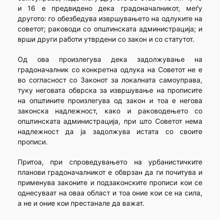
и 16 е предвидено дека градоначалникот, меѓу
другото: го обезбедува извршувањето на одлуките на
советот; раководи со општинската администрација; и
врши други работи утврдени со закон и со статутот.
Од ова произлегува дека задолжување на
градоначалник со конкретна одлука на Советот не е
во согласност со Законот за локалната самоуправа,
туку неговата обврска за извршување на прописите
на општините произлегува од закон и тоа е негова
законска надлежност, како и раководењето со
општинската администрација, при што Советот нема
надлежност да ја задолжува истата со своите
прописи.
Притоа, при спроведувањето на урбанистичките
планови градоначалникот е обврзан да ги почитува и
применува законите и подзаконските прописи кои се
однесуваат на оваа област и тоа оние кои се на сила,
а не и оние кои престанале да важат.