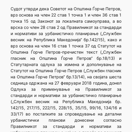
Судот утврди дека Советот на Општина Ѓорче Петров,
врз основа на член 22 став 1 точка 1 и член 36 став 1
точка 15 од Законот за локалната самоуправа, а во
врска со член 28 став 2 од Правилникот за стандарди
и нормативи за урбанистичко планирање („Службен
весник на Република Македонија“ бр.142/15), како и
врз основа на член 16 став 1 точка 37 од Статутот на
Општина Ѓорче Петров-пречистен текст („Службен
гласник на Општина Ѓорче Петров“ бр.18/13) и
Статутарната одлука за измена и дополнување на
Статутот на Општина Ѓорче Петров („Службен гласник
на Општина Ѓорче Петров“ бр.13/14), на својата шеста
седница одржана на 27 февруари 2018 година, донел
Одлука за применување на Правилникот за
стандарди и нормативи за урбанистичко планирање
(„Службен весник на Република Македонија бр.
142/15, 217/15, 222/15, 228/15, 35/15, 99/16, 134/16 и
33/17) во постапките за спроведување на детални
урбанистички планови донесени согласно
Правилникот за стандарди и нормативи за