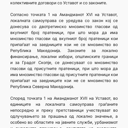
колективните договори со Уставот и со законите.
Согласно точката 1 на Амандманот XVI на Уставот,
локалната самоуправа се уредува со закон кој се
донесува со двотретинско мнозинство гласови од
вкупниот број пратеници, при што мора да има
мнозинство гласови од вкупниот број пратеници кои
припаѓаат на заедниците кои не се мнозинство во
Република Македонија. Законите за локално
финансирање, локални избори, општинските граници
и за Градот Скопје, се донесуваат со мнозинство
гласови од присутните пратеници, при што мора да
има мнозинство гласови од присутните пратеници кои
припаѓаат на заедниците кои не се мнозинство во
Република Северна Македонија.
Според точката 1 на Амандманот XVII на Уставот, во
единиците на локалната самоуправа граѓаните
непосредно и преку претставници учествуваат во
одлучувањето за прашања од локално значење, а
особено во областите на јавните служби, урбанизмот