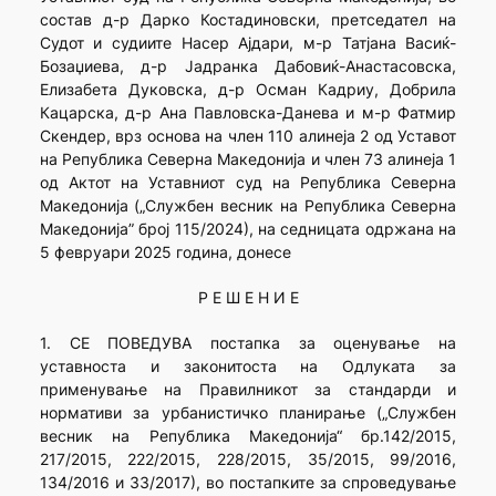
состав д-р Дарко Костадиновски, претседател на
Судот и судиите Насер Ајдари, м-р Татјана Васиќ-
Бозаџиева, д-р Јадранка Дабовиќ-Анастасовска,
Елизабета Дуковска, д-р Осман Кадриу, Добрила
Кацарска, д-р Ана Павловска-Данева и м-р Фатмир
Скендер, врз основа на член 110 алинеја 2 од Уставот
на Република Северна Македонија и член 73 алинеја 1
од Актот на Уставниот суд на Република Северна
Македонија („Службен весник на Република Северна
Македонија” број 115/2024), на седницата одржана на
5 февруари 2025 година, донесе
Р Е Ш Е Н И Е
1. СЕ ПОВЕДУВА постапка за оценување на
уставноста и законитоста на Одлуката за
применување на Правилникот за стандарди и
нормативи за урбанистичко планирање („Службен
весник на Република Македонија“ бр.142/2015,
217/2015, 222/2015, 228/2015, 35/2015, 99/2016,
134/2016 и 33/2017), во постапките за спроведување