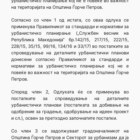
урбанистичко планирање кој не е повеќе во важност
на територијата на Општина Ѓорче Петров.
Согласно со член 1 од истата, со оваа одлука се
применува Правилникот за стандарди и нормативи за
урбанистичко планирање („Службен весник на
Република Македонија“ бр.142/15, 217/15, 222/15,
228/15, 35/15, 99/16, 134/16 и 33/17) во постапките за
спроведување на деталните урбанистички планови
донесени согласно Правилникот за стандарди и
нормативи за урбанистичко планирање кој не е
повеќе во важност на територијата на Општина Ѓорче
Петров.
Според член 2, Одлуката ќе се применува во
постапките за спроведување на деталните
урбанистички планови (постапката за добивање на
одобрение за градење, одобрување на идеен проект
и сл.), освен за претходно започнатите постапки.
Со член 3 се задолжуваат градоначалникот на
Општина Ѓорче Петров и Секторот за урбанизам да ја