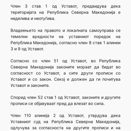
Член 3 став 1 од Уставот, предвидува дека
територијата на Република Северна Македонија е
неделива и неотуѓива.
Владеењето на правото и локалната самоуправа се
темелни вредности на уставниот поредок на
Република Македонија, согласно член 8 став 1 алинеи
3 и 9 од Уставот.
Согласно со член 51 од Уставот, во Република
Северна Македонија законите мораат да бидат во
согласност со Уставот, а сите други прописи со
Уставот и со закон. Секој е должен да ги почитува
Уставот и законите.
Според член 52 став 1 од Уставот, законите и другите
прописи се објавуваат пред да влезат во сила.
Член 110 алинеја 2 од Уставот, утврдува дека
Уставниот суд на Република Северна Македонија,
одлучува за согласноста на другите прописи и на