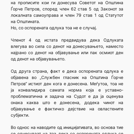
на прописите кои ги донесува Советот на Општина
Ѓорче Петров, според член 62 став 5 од Законот за
локалната самоуправа и член 79 став 1 од Статутот
на Општината.
Но, со оспорената одлука тоа не е случај.
Членот 4 од истата предвидува дека Одлуката
влегува во сила со денот на донесувањето, наместо
најрано со денот на објавување или пак осмиот ден
од денот на објавувањето.
Од друга страна, факт е дека оспорената одлука е
објавена во „Службен гласник на Општина Ѓорче
Петров“ истиот ден кога е донесена. Меѓутоа, тоа не
ја конвалидира самата норма која е уставно-
проблематична и задача на Судот е да ја оценува
онака каква што е донесена, додека чинот на
објавување е фактичко дејствие на овластените
субјекти.
Во однос на наводите од иницијативата, во основа тие
се однесуваат на тоа дека со оспорената одлука се