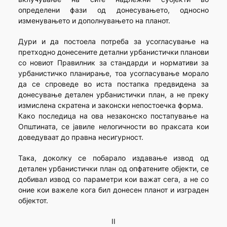
определени фази од донесувањето, односно
изменувањето и дополнувањето на планот.
Дури и да постоела потреба за усогласување на
претходно донесените детални урбанистички планови
со новиот Правилник за стандарди и нормативи за
урбанистичко планирање, тоа усогласување морало
да се спроведе во иста постапка предвидена за
донесување детален урбанистички план, а не преку
измислена скратена и законски непостоечка форма.
Како последица на ова незаконско постапување на
Општината, се јавиле нелогичности во праксата кои
доведуваат до правна несигурност.
Така, доколку се побарало издавање извод од
детален урбанистички план од опфатените објекти, се
добивал извод со параметри кои важат сега, а не со
оние кои важеле кога бил донесен планот и изграден
објектот.
II