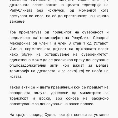
државната власт важат на целата територија на
Републиката без исклучок, од моментот кога
влегуваат во сила, па сè до престанокот на нивното
важење.
Тоа произлегува од принципот на сувереност и
неделивост на територијата на Република Северна
Македонија од член 1 и член 3 став 1 од Уставот.
Имено, нормативната дејност на државната власт
како облик на остварување на суверенитетот,
единствено може да се реализира преку донесување
општозадолжителни акти кои важат за целата
територија на државата и за секој кој се наоѓа на
истата.
Такви акти се и двата правилници кои се предмет на
оспорената одлука, донесени од министрите за
транспорт и врски, врз основа на законско
овластување за донесување на ваков пропис.
На крајот, според Судот, постојат основи за уставно