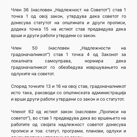
Член 36 (насловен „Надлежност на Советот“) став 1
точка 1 од овој закон, утврдува дека советот го
донесува статутот на општината и други прописи,
додека точка 15 на истиот став предвидува дека
врши и други работи утврдени со закон.
Член 50 (насловен „Надлежности на
градоначалникот“) став 1 точка 4 од Законот за
локалната самоуправа, нормира дека
градоначалникот го обезбедува извршувањето на
одлуките на советот.
Според точките 13 и 16 на овој став, градоначалникот
исто така, раководи со општинската администрација
и врши други работи утврдени со закон и со статутот.
Членот 62 од истиот закон (насловен „Прописи на
советот“), во став 1 предвидува дека во вршењето на
работите од својата надлежност советот донесува
прописи и тоа: статут, програми, планови, одлуки и