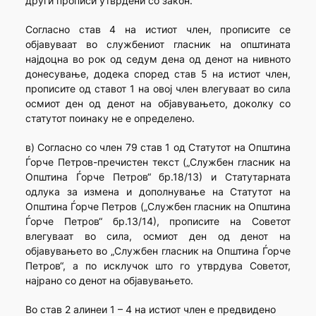
други прописи утврдени со закон.
Согласно став 4 на истиот член, прописите се
објавуваат во службениот гласник на општината
најдоцна во рок од седум дена од денот на нивното
донесување, додека според став 5 на истиот член,
прописите од ставот 1 на овој член влегуваат во сила
осмиот ден од денот на објавувањето, доколку со
статутот поинаку не е определено.
в) Согласно со член 79 став 1 од Статутот на Општина
Ѓорче Петров-пречистен текст („Службен гласник на
Општина Ѓорче Петров“ бр.18/13) и Статутарната
одлука за измена и дополнување на Статутот на
Општина Ѓорче Петров („Службен гласник на Општина
Ѓорче Петров“ бр.13/14), прописите на Советот
влегуваат во сила, осмиот ден од денот на
објавувањето во „Службен гласник на Општина Ѓорче
Петров“, а по исклучок што го утврдува Советот,
најрано со денот на објавувањето.
Во став 2 алинеи 1 – 4 на истиот член е предвидено