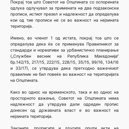
Покрај тоа што Советот на Општината со оспорената
одлука одлучувал за примената на два подзаконски
прописи, истиот презел и надлежност да определува
кои од тие прописи не се во важност на нејзината
територија.
Имено, во членот 1 од истата, покрај тоа што се
определува дека ќе се применува Правилникот за
стандарди и нормативи за урбанистичко планирање
(„Службен весник на Република Македонија“
бр.142/15, 217/15, 222/15, 228/15, 35/15, 99/16, 134/16
и 33/17), се утврдува дека претходно важечкиот
правилник не бил повеќе во важност на територијата
на Општината.
Како во однос на временското, така и во однос на
просторното важење, Советот на Општината нема
надлежност да утврдува дали одреден пропис
донесен од државната власт е во важност на
нејзината територија.
Законите, прописите и другите општи акти на