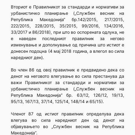
Вториот е Правилникот за стандарди и нормативи за
урбанистичко планирање („Службен весник на
Република Македонија“ бр.142/2015, 217/2015,
222/2015, 228/2015, 35/2015, 99/2016, 134/2016,
33/2017 и 86/2018), при што во оспорената одлука, не
е наведен последниот правилник за негово
изменување и дополнување од причина што истиот е
донесен подоцна (4 мај 2018 година, а влегол во сила
наредниот ден).
Во член 86 од овој правилник е предвидено дека со
денот на неговото влегување во сила престанува да
важи Правилникот за стандарди и нормативи за
урбанистичко планирање („Службен весник на
Република Македонија” бр. 63/12, 126/12, 19/13,
95/13, 167/13, 37/14, 125/14, 148/14 и 65/15).
Членот 87 од истиот правилник определува дека
влегува во сила наредниот ден од денот на
објавувањето во „Службен весник на Република
Македонија”.