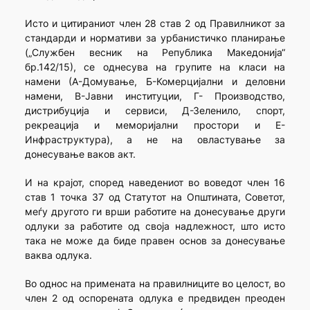
Исто и цитираниот член 28 став 2 од Правилникот за
стандарди и нормативи за урбанистичко планирање
(„Службен весник на Република Македонија“
бр.142/15), се однесува на групите на класи на
намени (А-Домување, Б-Комерцијални и деловни
намени, В-Јавни институции, Г- Производство,
дистрибуција и сервиси, Д-Зеленило, спорт,
рекреација и меморијални простори и Е-
Инфраструктура), а не на овластување за
донесување ваков акт.
И на крајот, според наведениот во воведот член 16
став 1 точка 37 од Статутот на Општината, Советот,
меѓу другото ги врши работите на донесување други
одлуки за работите од своја надлежност, што исто
така не може да биде правен основ за донесување
ваква одлука.
Во однос на примената на правилниците во целост, во
член 2 од оспорената одлука е предвиден преоден