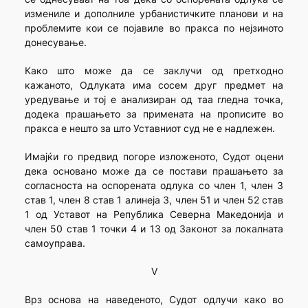
измениле и дополниле урбанистичките планови и на
проблемите кои се појавиле во пракса по нејзиното
донесување.
Како што може да се заклучи од претходно
кажаното, Одлуката има сосем друг предмет на
уредување и тој е анализиран од таа гледна точка,
додека прашањето за примената на прописите во
пракса е нешто за што Уставниот суд не е надлежен.
Имајќи го предвид погоре изложеното, Судот оцени
дека основано може да се постави прашањето за
согласноста на оспорената одлука со член 1, член 3
став 1, член 8 став 1 алинеја 3, член 51 и член 52 став
1 од Уставот на Република Северна Македонија и
член 50 став 1 точки 4 и 13 од Законот за локалната
самоуправа.
V
Врз основа на наведеното, Судот одлучи како во