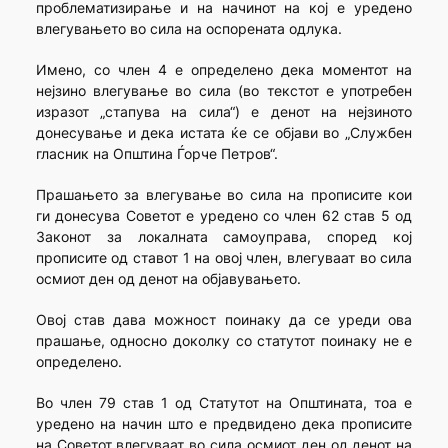
проблематизирање и на начинот на кој е уредено
влегувањето во сила на оспорената одлука.
Имено, со член 4 е определено дека моментот на
нејзино влегување во сила (во текстот е употребен
изразот „стапува на сила“) е денот на нејзиното
донесување и дека истата ќе се објави во „Службен
гласник на Општина Ѓорче Петров“.
Прашањето за влегување во сила на прописите кои
ги донесува Советот е уредено со член 62 став 5 од
Законот за локалната самоуправа, според кој
прописите од ставот 1 на овој член, влегуваат во сила
осмиот ден од денот на објавувањето.
Овој став дава можност поинаку да се уреди ова
прашање, односно доколку со статутот поинаку не е
определено.
Во член 79 став 1 од Статутот на Општината, тоа е
уредено на начин што е предвидено дека прописите
на Советот влегуваат во сила осмиот ден од денот на