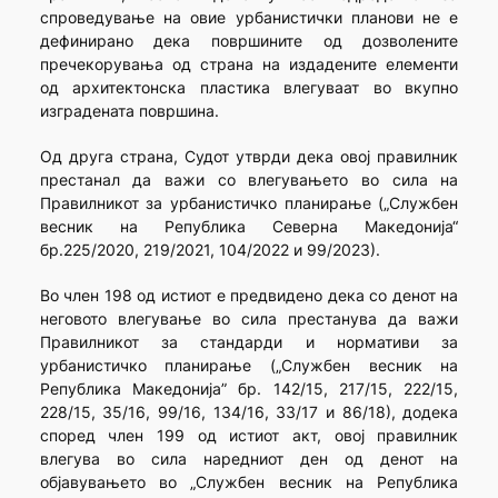
спроведување на овие урбанистички планови не е
дефинирано дека површините од дозволените
пречекорувања од страна на издадените елементи
од архитектонска пластика влегуваат во вкупно
изградената површина.
Од друга страна, Судот утврди дека овој правилник
престанал да важи со влегувањето во сила на
Правилникот за урбанистичко планирање („Службен
весник на Република Северна Македонија“
бр.225/2020, 219/2021, 104/2022 и 99/2023).
Во член 198 од истиот е предвидено дека со денот на
неговото влегување во сила престанува да важи
Правилникот за стандарди и нормативи за
урбанистичко планирање („Службен весник на
Република Македонија” бр. 142/15, 217/15, 222/15,
228/15, 35/16, 99/16, 134/16, 33/17 и 86/18), додека
според член 199 од истиот акт, овој правилник
влегува во сила наредниот ден од денот на
објавувањето во „Службен весник на Република