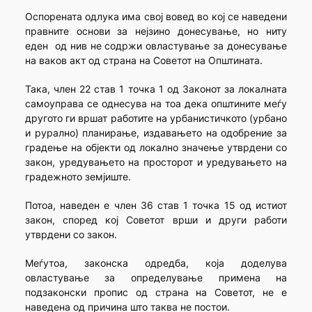
Оспорената одлука има свој вовед во кој се наведени
правните основи за нејзино донесување, но ниту
еден од нив не содржи овластување за донесување
на ваков акт од страна на Советот на Општината.
Така, член 22 став 1 точка 1 од Законот за локалната
самоуправа се однесува на тоа дека општините меѓу
другото ги вршат работите на урбанистичкото (урбано
и рурално) планирање, издавањето на одобрение за
градење на објекти од локално значење утврдени со
закон, уредувањето на просторот и уредувањето на
градежното земјиште.
Потоа, наведен е член 36 став 1 точка 15 од истиот
закон, според кој Советот врши и други работи
утврдени со закон.
Меѓутоа, законска одредба, која доделува
овластување за определување примена на
подзаконски пропис од страна на Советот, не е
наведена од причина што таква не постои.