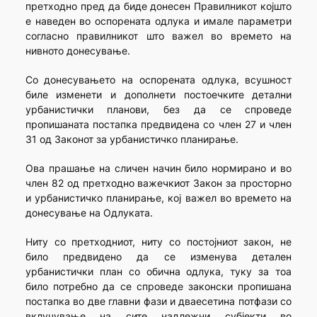
претходно пред да биде донесен Правилникот којшто
е наведен во оспорената одлука и имале параметри
согласно правилникот што важел во времето на
нивното донесување.
Со донесувањето на оспорената одлука, всушност
биле изменети и дополнети постоечките детални
урбанистички планови, без да се спроведе
пропишаната постапка предвидена со член 27 и член
31 од Законот за урбанистичко планирање.
Ова прашање на сличен начин било нормирано и во
член 82 од претходно важечкиот Закон за просторно
и урбанистичко планирање, кој важел во времето на
донесување на Одлуката.
Ниту со претходниот, ниту со постојниот закон, не
било предвидено да се изменува детален
урбанистички план со обична одлука, туку за тоа
било потребно да се спроведе законски пропишана
постапка во две главни фази и дваесетина потфази со
вклучување на сите надлежни субјекти во