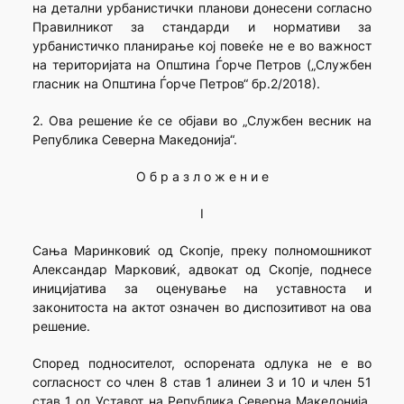
на детални урбанистички планови донесени согласно
Правилникот за стандарди и нормативи за
урбанистичко планирање кој повеќе не е во важност
на територијата на Општина Ѓорче Петров („Службен
гласник на Општина Ѓорче Петров“ бр.2/2018).
2. Ова решение ќе се објави во „Службен весник на
Република Северна Македонија“.
О б р а з л о ж е н и е
I
Сања Маринковиќ од Скопје, преку полномошникот
Александар Марковиќ, адвокат од Скопје, поднесе
иницијатива за оценување на уставноста и
законитоста на актот означен во диспозитивот на ова
решение.
Според подносителот, оспорената одлука не е во
согласност со член 8 став 1 алинеи 3 и 10 и член 51
став 1 од Уставот на Република Северна Македонија,