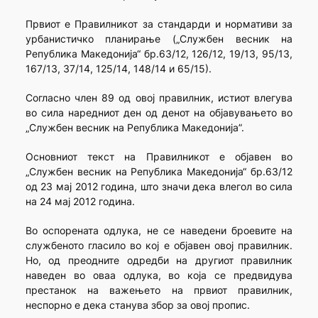
Првиот е Правилникот за стандарди и нормативи за
урбанистичко планирање („Службен весник на
Република Македонија“ бр.63/12, 126/12, 19/13, 95/13,
167/13, 37/14, 125/14, 148/14 и 65/15).
Согласно член 89 од овој правилник, истиот влегува
во сила наредниот ден од денот на објавувањето во
„Службен весник на Република Македонија”.
Основниот текст на Правилникот е објавен во
„Службен весник на Република Македонија“ бр.63/12
од 23 мај 2012 година, што значи дека влегол во сила
на 24 мај 2012 година.
Во оспорената одлука, не се наведени броевите на
службеното гласило во кој е објавен овој правилник.
Но, од преодните одредби на другиот правилник
наведен во оваа одлука, во која се предвидува
престанок на важењето на првиот правилник,
неспорно е дека станува збор за овој пропис.