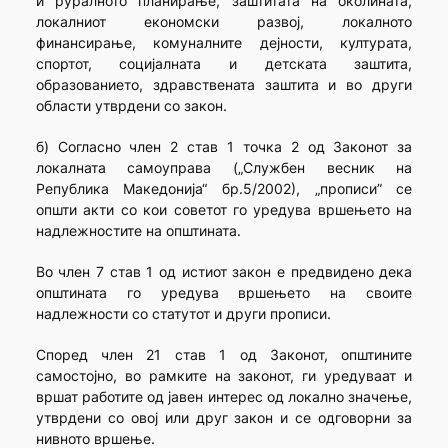
и руралното планирање, заштитата на околината,
локалниот економски развој, локалното
финансирање, комуналните дејности, културата,
спортот, социјалната и детската заштита,
образованието, здравствената заштита и во други
области утврдени со закон.
б) Согласно член 2 став 1 точка 2 од Законот за
локалната самоуправа („Службен весник на
Република Македонија“ бр.5/2002), „прописи” се
општи акти со кои советот го уредува вршењето на
надлежностите на општината.
Во член 7 став 1 од истиот закон е предвидено дека
општината го уредува вршењето на своите
надлежности со статутот и други прописи.
Според член 21 став 1 од Законот, општините
самостојно, во рамките на законот, ги уредуваат и
вршат работите од јавен интерес од локално значење,
утврдени со овој или друг закон и се одговорни за
нивното вршење.