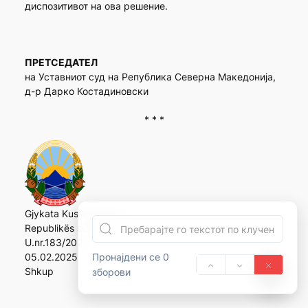
диспозитивот на ова решение.
ПРЕТСЕДАТЕЛ
на Уставниот суд на Република Северна Македонија,
д-р Дарко Костадиновски
* * *
Gjykata Kushtetuese e
Republikës së Maqedonisë së Veriut
U.nr.183/2024
Пронајдени се 0
05.02.2025
Shkup
зборови