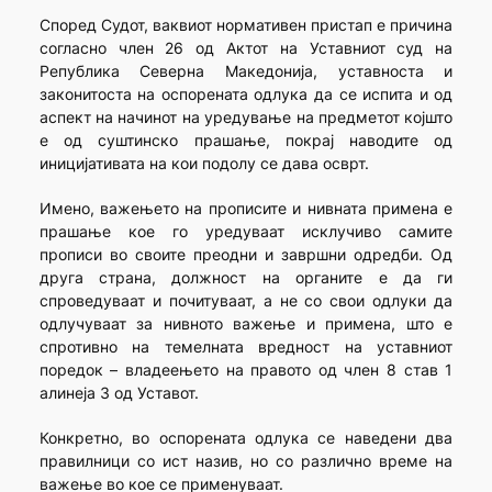
Според Судот, ваквиот нормативен пристап е причина
согласно член 26 од Актот на Уставниот суд на
Република Северна Македонија, уставноста и
законитоста на оспорената одлука да се испита и од
аспект на начинот на уредување на предметот којшто
е од суштинско прашање, покрај наводите од
иницијативата на кои подолу се дава осврт.
Имено, важењето на прописите и нивната примена е
прашање кое го уредуваат исклучиво самите
прописи во своите преодни и завршни одредби. Од
друга страна, должност на органите е да ги
спроведуваат и почитуваат, а не со свои одлуки да
одлучуваат за нивното важење и примена, што е
спротивно на темелната вредност на уставниот
поредок – владеењето на правото од член 8 став 1
алинеја 3 од Уставот.
Конкретно, во оспорената одлука се наведени два
правилници со ист назив, но со различно време на
важење во кое се применуваат.