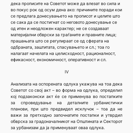
дека прописите на Советот може да влезат во сила и
во покус рок од осум дена ако: причините поради кои
се предлага донесувањето на прописот и целите што
се сака да се постигнат со неговото донесување се
од итен и неодложен карактер; не се создаваат
материјални обврски за граѓаните и правните лица;
прашањата што се регулираат се од сферата на
одбраната, заштитата, спасувањето и сл.; тоа го
налагаат начелата на целисходност, рационалност,
ефикасност, економичност, оперативност и сл.
IV
Анализата на оспорената одлука укажува на тоа дека
Советот со свој акт – во форма на одлука, определил
кој подзаконски акт ќе се применува во постапките
за спроведување на деталните урбанистички
планови, при што предвидел исклучок – тоа да не
важи за претходно започнатите постапки и утврдил
обврска за градоначалникот на Општината и Секторот
за урбанизам да ја применуваат оваа одлука.