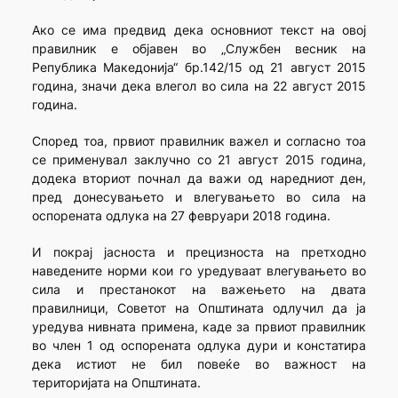
Ако се има предвид дека основниот текст на овој
правилник е објавен во „Службен весник на
Република Македонија“ бр.142/15 од 21 август 2015
година, значи дека влегол во сила на 22 август 2015
година.
Според тоа, првиот правилник важел и согласно тоа
се применувал заклучно со 21 август 2015 година,
додека вториот почнал да важи од наредниот ден,
пред донесувањето и влегувањето во сила на
оспорената oдлука на 27 февруари 2018 година.
И покрај јасноста и прецизноста на претходно
наведените норми кои го уредуваат влегувањето во
сила и престанокот на важењето на двата
правилници, Советот на Општината одлучил да ја
уредува нивната примена, каде за првиот правилник
во член 1 од оспорената одлука дури и констатира
дека истиот не бил повеќе во важност на
територијата на Општината.