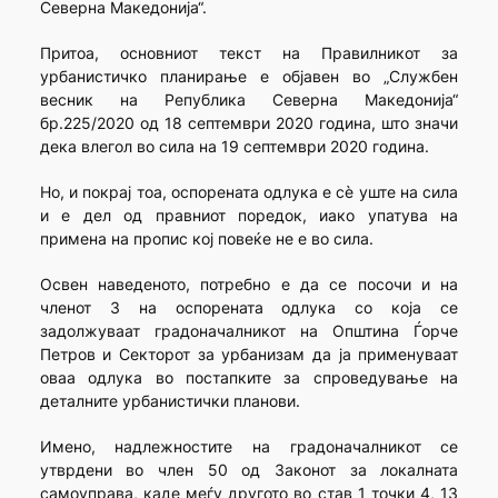
Северна Македонија“.
Притоа, основниот текст на Правилникот за
урбанистичко планирање е објавен во „Службен
весник на Република Северна Македонија“
бр.225/2020 од 18 септември 2020 година, што значи
дека влегол во сила на 19 септември 2020 година.
Но, и покрај тоа, оспорената одлука е сѐ уште на сила
и е дел од правниот поредок, иако упатува на
примена на пропис кој повеќе не е во сила.
Освен наведеното, потребно е да се посочи и на
членот 3 на оспорената одлука со која се
задолжуваат градоначалникот на Општина Ѓорче
Петров и Секторот за урбанизам да ја применуваат
оваа одлука во постапките за спроведување на
деталните урбанистички планови.
Имено, надлежностите на градоначалникот се
утврдени во член 50 од Законот за локалната
самоуправа, каде меѓу другото во став 1 точки 4, 13