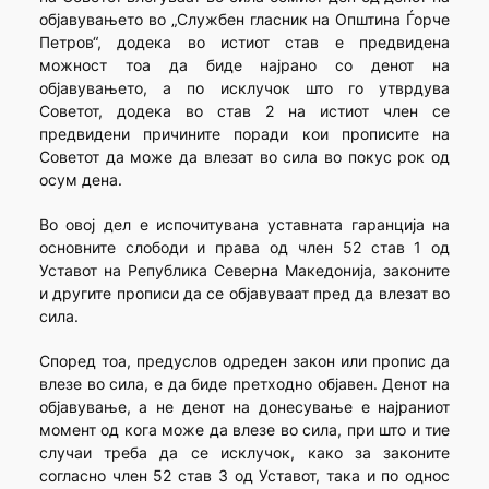
објавувањето во „Службен гласник на Општина Ѓорче
Петров“, додека во истиот став е предвидена
можност тоа да биде најрано со денот на
објавувањето, а по исклучок што го утврдува
Советот, додека во став 2 на истиот член се
предвидени причините поради кои прописите на
Советот да може да влезат во сила во покус рок од
осум дена.
Во овој дел е испочитувана уставната гаранција на
основните слободи и права од член 52 став 1 од
Уставот на Република Северна Македонија, законите
и другите прописи да се објавуваат пред да влезат во
сила.
Според тоа, предуслов одреден закон или пропис да
влезе во сила, е да биде претходно објавен. Денот на
објавување, а не денот на донесување е најраниот
момент од кога може да влезе во сила, при што и тие
случаи треба да се исклучок, како за законите
согласно член 52 став 3 од Уставот, така и по однос