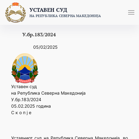
Skip
УСТАВЕН СУД
to
НА РЕПУБЛИКА СЕВЕРНА МАКЕДОНИЈА
content
У.бр.183/2024
05/02/2025
Уставен суд
на Република Северна Македонија
У.бр.183/2024
05.02.2025 година
С к о п ј е
Уставниот суд на Република Северна Македонија, во