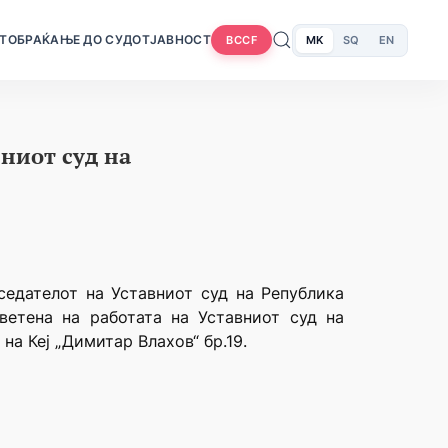
Т
ОБРАЌАЊЕ ДО СУДОТ
ЈАВНОСТ
MK
SQ
EN
BCCF
ниот суд на
тседателот на Уставниот суд на Република
ветена на работата на Уставниот суд на
на Кеј „Димитар Влахов“ бр.19.