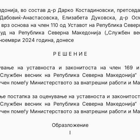
донија, во состав д-р Дарко Костадиновски, претседа
 Дабовиќ-Анастасовска, Елизабета Дуковска, д-р О
рз основа на член 110 од Уставот на Република Северн
уд на Република Северна Македонија („Службен ве
 ноември 2024 година, донесе
Р Е Ш Е Н И Е
вање на уставноста и законитоста на член 169 и
лужбен весник на Република Северна Македонија“ бр
клучен помеѓу Министерството за внатрешни работи и М
е постапка за оценување на уставноста и законитост
лужбен весник на Република Северна Македонија“ бр
клучен помеѓу Министерството за внатрешни работи и М
Образложение
I