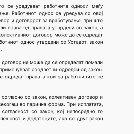
его се уредуваат работните односи меѓу
ање. Работниот однос се уредува со овој
овор и договорот за вработување, при што
ли права од правата утврдени со закон, а
 колективниот договор може да се одредат
ботниот однос утврдени со Уставот, закон
.
н договор не може да се определат помали
 применуваат соодветни одредби од закон.
е одредат правата кои за работниците се
, согласно со закон, колективен договор и
секогаш во парична форма. При исплатата,
согласност со закон, кој непосредно го
спешност и додатоците, ако со друг закон