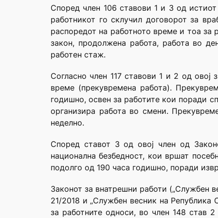
Според член 106 ставови 1 и 3 од истиот
работникот го склучил договорот за вра
распоредот на работното време и тоа за 
закон, продолжена работа, работа во де
работен стаж.
Согласно член 117 ставови 1 и 2 од овој
време (прекувремена работа). Прекуврем
годишно, освен за работите кои поради с
организира работа во смени. Прекуврем
неделно.
Според ставот 3 од овој член од Закон
национална безбедност, кои вршат посеб
подолго од 190 часа годишно, поради изв
Законот за внатрешни работи („Службен вес
21/2018 и „Службен весник на Република Се
за работните односи, во член 148 став 2