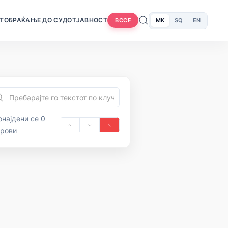
Т
ОБРАЌАЊЕ ДО СУДОТ
ЈАВНОСТ
MK
SQ
EN
BCCF
најдени се 0
орови