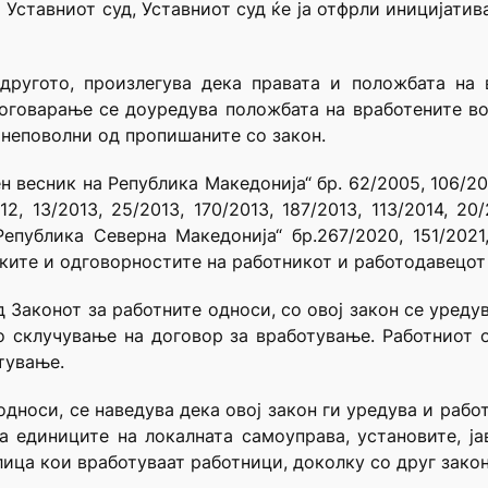
 Уставниот суд, Уставниот суд ќе ја отфрли иницијатив
 другото, произлегува дека правата и положбата на 
оговарање се доуредува положбата на вработените во
онеповолни од пропишаните со закон.
 весник на Република Македонија“ бр. 62/2005, 106/2008
12, 13/2013, 25/2013, 170/2013, 187/2013, 113/2014, 20
Република Северна Македонија“ бр.267/2020, 151/2021
ките и одговорностите на работникот и работодавецот
од Законот за работните односи, со овој закон се уред
 склучување на договор за вработување. Работниот о
тување.
 односи, се наведува дека овој закон ги уредува и раб
а единиците на локалната самоуправа, установите, јав
ица кои вработуваат работници, доколку со друг закон