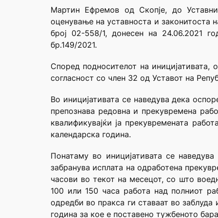
Мартин Ефремов од Скопје, до Уставни
оценување на уставноста и законитоста н
број 02-558/1, донесен на 24.06.2021 г
бр.149/2021.
Според подносителот на иницијативата, 
согласност со член 32 од Уставот на Репу
Во иницијативата се наведува дека оспор
препознава редовна и прекувремена работ
квалификувајќи ја прекувремената работ
календарска година.
Понатаму во иницијативата се наведува
забранува исплата на одработена прекувр
часови во текот на месецот, со што воед
100 или 150 часа работа над полниот ра
одредби во пракса ги ставаат во заблуда
година за кое е поставено тужбеното бар