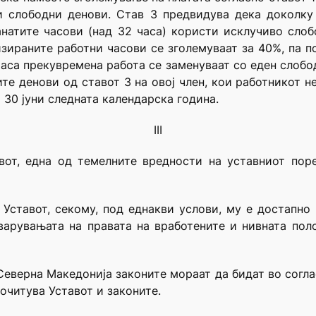
 слободни денови. Став 3 предвидува дека доколку
анатите часови (над 32 часа) користи исклучиво сло
зираните работни часови се зголемуваат за 40%, па по
аса прекувремена работа се заменуваат со еден слобод
ните денови од ставот 3 на овој член, кои работникот 
 30 јуни следната календарска година.
III
авот, една од темелните вредности на уставниот пор
 Уставот, секому, под еднакви услови, му е достапно
варувањата на правата на вработените и нивната пол
Северна Македонија законите мораат да бидат во согла
почитува Уставот и законите.