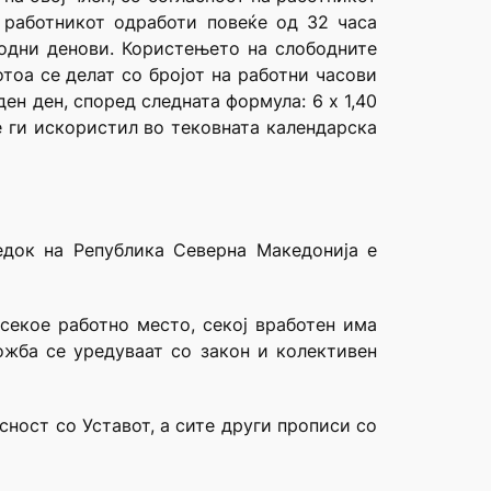
 работникот одработи повеќе од 32 часа
бодни денови. Користењето на слободните
тоа се делат со бројот на работни часови
ен ден, според следната формула: 6 x 1,40
не ги искористил во тековната календарска
едок на Република Северна Македонија е
 секое работно место, секој вработен има
ожба се уредуваат со закон и колективен
сност со Уставот, а сите други прописи со