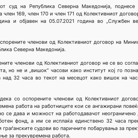
от суд на Република Северна Македонија, поднесе 
а член 169, член 170 и член 171 од Колективниот догов
одина и објавен на 05.07.2021 година во „Службен 
оспорените членoви од Колективниот договор на Минис
блика Северна Македонија.
ените членови од Колективниот договор не се во согла
а, но не и „вишок“ часови како институт кој го поз
а над 32 часа во текот на месецот како вишок на час
 дека со оспорените членови од Колективниот догов
емена работа на работниците кои се ангажирани повеќ
но се дава и можност на работодавачот неограничено
ботен фонд, а им се исплаќа единствено 32 часа пре
 и граѓанските судови во паричните побарувања за пре
ање за прекувремена работа.