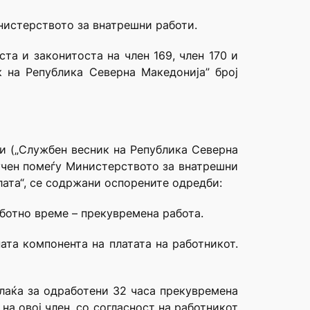
инистерството за внатрешни работи.
та и законитоста на член 169, член 170 и
 на Република Северна Македонија” број
и („Службен весник на Република Северна
клучен помеѓу Министерството за внатрешни
лата“, се содржани оспорените одредби:
аботно време – прекувремена работа.
ата компонента на платата на работникот.
плаќа за одработени 32 часа прекувремена
на овој член, со согласност на работникот