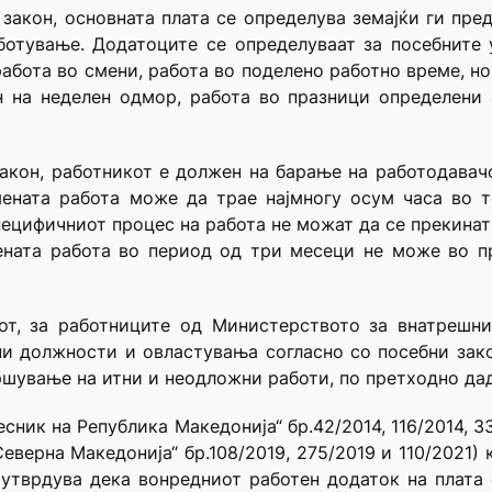
 закон, основната плата се определува земајќи ги пре
ботување. Додатоците се определуваат за посебните 
работа во смени, работа во поделено работно време, но
н на неделен одмор, работа во празници определени 
 закон, работникот е должен на барање на работодава
ената работа може да трае најмногу осум часа во т
пецифичниот процес на работа не можат да се прекинат
ената работа во период од три месеци не може во п
от, за работниците од Министерството за внатрешни
ни должности и овластувања согласно со посебни зак
ршување на итни и неодложни работи, по претходно дад
ник на Република Македонија“ бр.42/2014, 116/2014, 33/2
верна Македонија“ бр.108/2019, 275/2019 и 110/2021) ка
 утврдува дека вонредниот работен додаток на плата