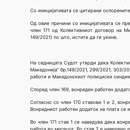
Со иницијативата се цитирани оспорените
Од овие причини со иницијативата се пре
член 171 од Колективниот договор на М
149/2021) по што, истите да ги укине.
На седницата Судот утврди дека Колекти
Македонија“ бр.149/2021, 299/2021, 303/2
работи и Македонскиот полициски синдикат
Според член 169, вонреден работен додато
Согласно со член 170 ставови 1 и 2, вон
Вонредниот работен додаток на плата се и
Во член 171 став 1 се наведува дека вон
работа во месецот. Во став 2 е наведено 