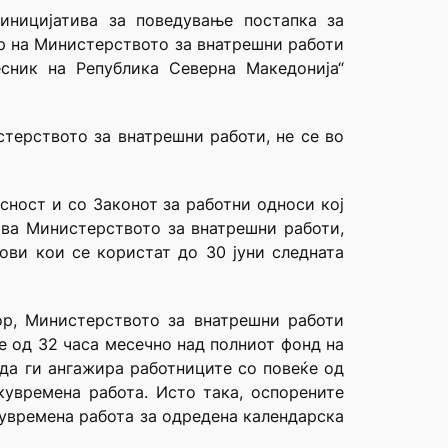
иницијатива за поведување постапка за
ор на Министерството за внатрешни работи
весник на Република Северна Македонија“
терството за внатрешни работи, не се во
сност и со Законот за работни односи кој
нава Министерството за внатрешни работи,
ови кои се користат до 30 јуни следната
ор, Министерството за внатрешни работи
е од 32 часа месечно над полниот фонд на
 да ги ангажира работниците со повеќе од
кувремена работа. Исто така, оспорените
кувремена работа за одредена календарска