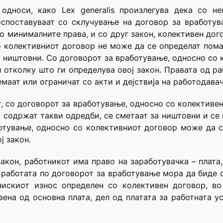
односи, како Lex generalis произлегува дека со н
споставуваат со склучување на договор за вработув
но минималните права, и со друг закон, колективен дог
 колективниот договор не може да се определат пома
а ништовни. Со договорот за вработување, односно со
и отколку што ги определува овој закон. Правата од ра
маат или ограничат со акти и дејствија на работодавач
от, со договорот за вработување, односно со колективе
ко содржат такви одредби, се сметаат за ништовни и се
ботување, односно со колективниот договор може да с
ј закон.
закон, работникот има право на заработувачка – плата
работата по договорот за вработување мора да биде 
нискиот износ определен со колективен договор, во 
вена од основна плата, дел од платата за работната у