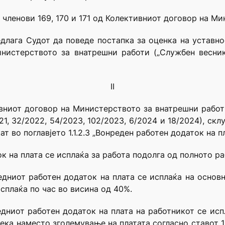
 членови 169, 170 и 171 од Колективниот договор на М
длага Судот да поведе постапка за оценка на уставнос
инистерството за внатрешни работи („Службен весник
II
вниот договор на Министерството за внатрешни работ
021, 32/2022, 54/2023, 102/2023, 6/2024 и 18/2024), с
 во поглавјето 1.1.2.3 „Вонреден работен додаток на п
к на плата се исплаќа за работа подолга од полното р
редниот работен додаток на плата се исплаќа на основн
сплаќа по час во висина од 40%.
редниот работен додаток на плата на работникот се ис
дека наместо зголемување на платата согласно ставот 1 