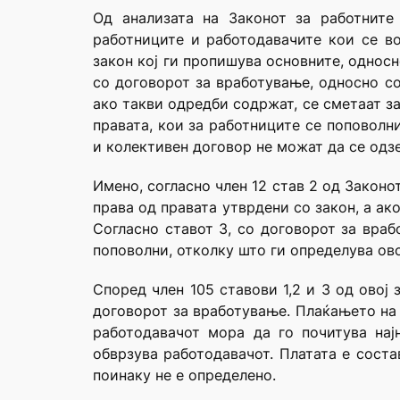
Од анализата на Законот за работните 
работниците и работодавачите кои се во
закон кој ги пропишува основните, однос
со договорот за вработување, односно со
ако такви одредби содржат, се сметаат з
правата, кои за работниците се поповолн
и колективен договор не можат да се одзе
Имено, согласно член 12 став 2 од Закон
права од правата утврдени со закон, а а
Согласно ставот 3, со договорот за вра
поповолни, отколку што ги определува ово
Според член 105 ставови 1,2 и 3 од овој 
договорот за вработување. Плаќањето на 
работодавачот мора да го почитува нај
обврзува работодавачот. Платата е соста
поинаку не е определено.