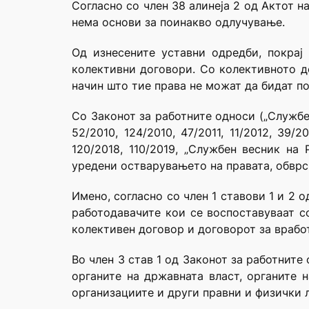
Согласно со член 38 алинеја 2 од Актот на
нема основи за поинакво одлучување.
Од изнесените уставни одредби, покрај
колективни договори. Со колективното д
начин што тие права не можат да бидат п
Со Законот за работните односи („Службен
52/2010, 124/2010, 47/2011, 11/2012, 39/20
120/2018, 110/2019, „Службен весник на 
уредени остварувањето на правата, обврс
Имено, согласно со член 1 ставови 1 и 2 
работодавачите кои се воспоставуваат со
колективен договор и договорот за врабо
Во член 3 став 1 од Законот за работните
органите на државната власт, органите н
организациите и други правни и физички л