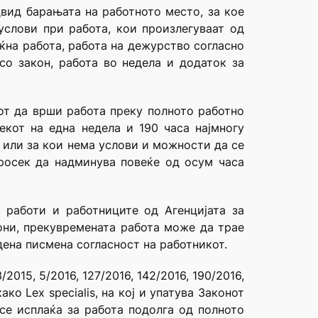
двид барањата на работното место, за кое
услови при работа, кои произлегуваат од
ќна работа, работа на дежурство согласно
со закон, работа во недела и додаток за
чот да врши работа преку полното работно
екот на една недела и 190 часа најмногу
 или за кои нема услови и можности да се
росек да надминува повеќе од осум часа
 работи и работниците од Агенцијата за
они, прекувремената работа може да трае
ена писмена согласност на работникот.
015, 5/2016, 127/2016, 142/2016, 190/2016,
ко Lex specialis, на кој и упатува Законот
 се исплаќа за работа подолга од полното