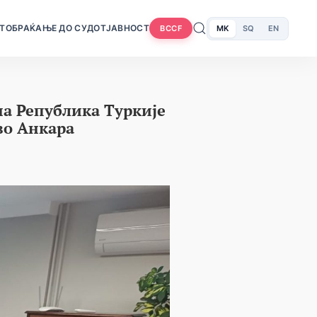
Т
ОБРАЌАЊЕ ДО СУДОТ
ЈАВНОСТ
MK
SQ
EN
BCCF
на Република Туркије
во Анкара