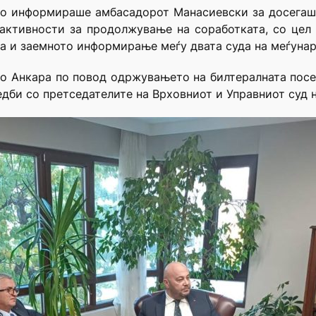
го информираше амбасадорот Манасиевски за досегаш
 активности за продолжување на соработката, со цел
та и заемното информирање меѓу двата суда на меѓуна
о Анкара по повод одржувањето на билтералната посет
дби со претседателите на Врховниот и Управниот суд н