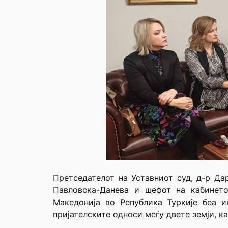
Претседателот на Уставниот суд, д-р Да
Павловска-Данева и шефот на кабинето
Македонија во Република Туркије беа 
пријателските односи меѓу двете земји, к