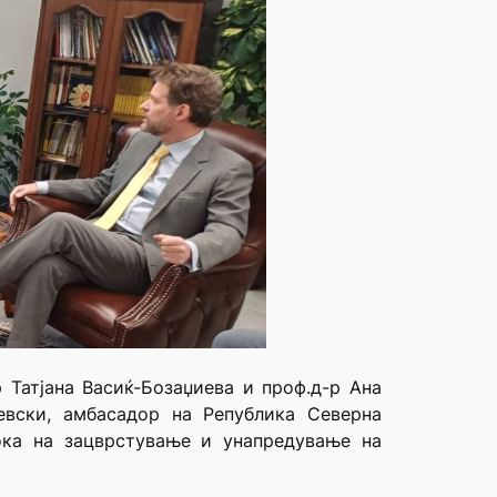
 Татјана Васиќ-Бозаџиева и проф.д-р Ана
евски, амбасадор на Република Северна
ока на зацврстување и унапредување на