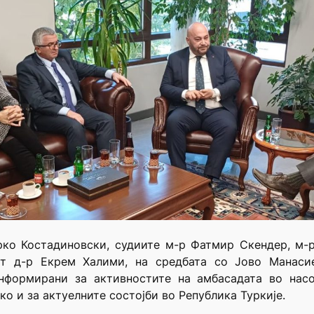
рко Костадиновски, судиите м-р Фатмир Скендер, м-р
т д-р Екрем Халими, на средбата со Јово Манаси
информирани за активностите на амбасадата во нас
ако и за актуелните состојби во Република Туркије.