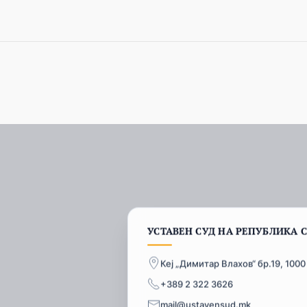
УСТАВЕН СУД НА РЕПУБЛИКА 
Кеј „Димитар Влахов“ бр.19, 1000
+389 2 322 3626
mail@ustavensud.mk