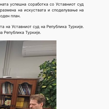
ната успешна соработка со Уставниот суд
 размена на искуствата и споделување на
роден план.
а на Уставниот суд на Република Туркије.
а Република Туркије.