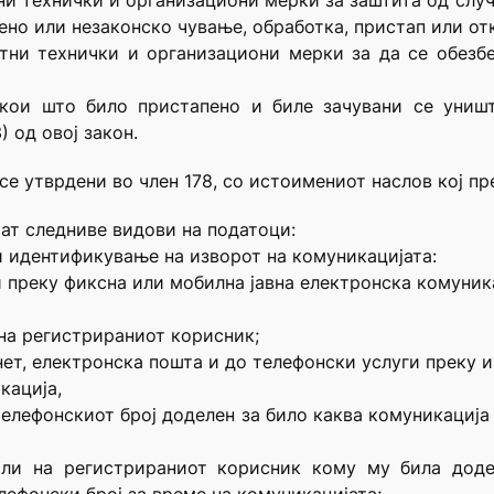
ни технички и организациони мерки за заштита од случ
ено или незаконско чување, обработка, пристап или от
етни технички и организациони мерки за да се обезб
 кои што било пристапено и биле зачувани се уништ
 од овој закон.
е утврдени во член 178, со истоимениот наслов кој пр
аат следниве видови на податоци:
и идентификување на изворот на комуникацијата:
и преку фиксна или мобилна јавна електронска комуни
 на регистрираниот корисник;
ет, електронска пошта и до телефонски услуги преку и
кација,
телефонскиот број доделен за било каква комуникација
или на регистрираниот корисник кому му била додел