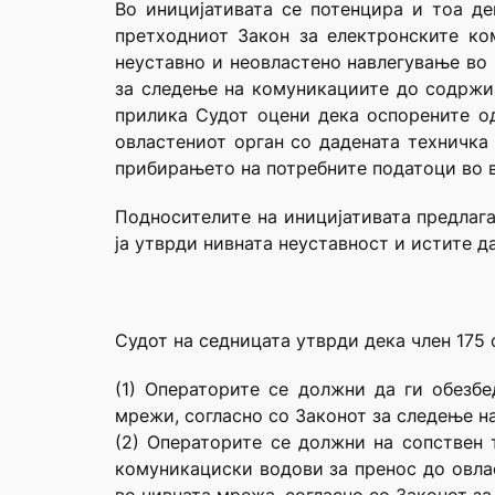
Во иницијативата се потенцира и тоа дек
претходниот Закон за електронските ко
неуставно и неовластено навлегување во 
за следење на комуникациите до содржин
прилика Судот оцени дека оспорените о
овластениот орган со дадената техничка
прибирањето на потребните податоци во в
Подносителите на иницијативата предлага
ја утврди нивната неуставност и истите да
Судот на седницата утврди дека член 175
(1) Операторите се должни да ги обезб
мрежи, согласно со Законот за следење н
(2) Операторите се должни на сопствен 
комуникациски водови за пренос до овла