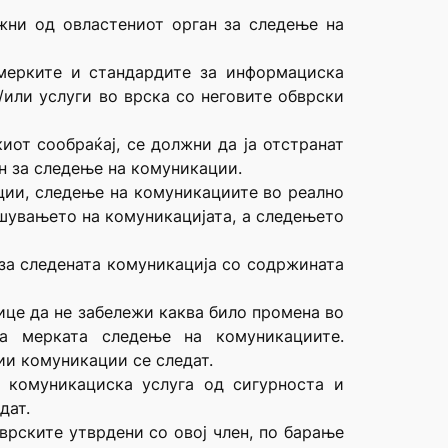
лжни од овластениот орган за следење на
 мерките и стандардите за информациска
/или услуги во врска со неговите обврски
иот сообраќај, се должни да ја отстранат
ан за следење на комуникации.
ции, следење на комуникациите во реално
ршувањето на комуникацијата, а следењето
 за следената комуникација со содржината
ице да не забележи каква било промена во
а мерката следење на комуникациите.
ии комуникации се следат.
а комуникациска услуга од сигурноста и
дат.
врските утврдени со овој член, по барање