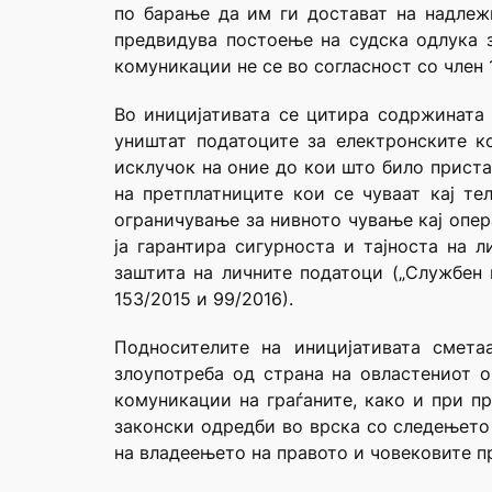
по барање да им ги достават на надлеж
предвидува постоење на судска одлука з
комуникации не се во согласност со член 1
Во иницијативата се цитира содржината 
уништат податоците за електронските к
исклучок на оние до кои што било приста
на претплатниците кои се чуваат кај т
ограничување за нивното чување кај опера
ја гарантира сигурноста и тајноста на 
заштита на личните податоци („Службен в
153/2015 и 99/2016).
Подносителите на иницијативата смета
злоупотреба од страна на овластениот 
комуникации на граѓаните, како и при п
законски одредби во врска со следењето
на владеењето на правото и човековите п