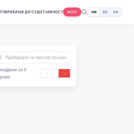
Т
ОБРАЌАЊЕ ДО СУДОТ
ЈАВНОСТ
MK
SQ
EN
BCCF
најдени се 0
орови