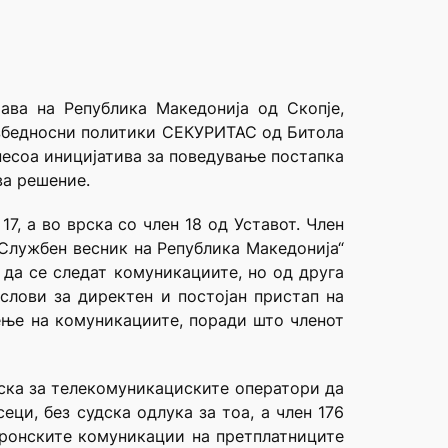
ава на Република Македонија од Скопје,
безбедносни политики СЕКУРИТАС од Битола
несоа иницијатива за поведување постапка
ва решение.
17, а во врска со член 18 од Уставот. Член
„Службен весник на Република Македонија“
 да се следат комуникациите, но од друга
слови за директен и постојан пристап на
ење на комуникациите, поради што членот
рска за телекомуникациските оператори да
ци, без судска одлука за тоа, а член 176
тронските комуникации на претплатниците