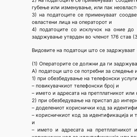
2) на податоците се применуваат соодвет
губење или изменување, или пак неовласт
3) на податоците се применуваат соодв
овластени лица на операторот и
4) податоците со исклучок на оние до
задржување утврден во членот 176 став (3)
Видовите на податоци што се задржуваат с
(1) Операторите се должни да ги задржув
А) податоци што се потребни за следење 
1) при обезбедување на телефонски услуг
– повикувачкиот телефонски број и
– името и адресата на претплатникот или
2) при обезбедување на пристап до интерн
– доделениот кориснички код за идентифи
– корисничкиот код за идентификација и 
и
– името и адресата на претплатникот 