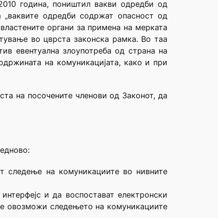
2.2010 година, поништил вакви одредби од
а „ваквите одредби содржат опасност од
овластените органи за примена на мерката
тување во цврста законска рамка. Во таа
ив евентуална злоупотреба од страна на
одржината на комуникацијата, како и при
ста на посочените членови од Законот, да
ледново:
ат следење на комуникациите во нивните
 интерфејс и да воспостават електронски
 се овозможи следењето на комуникациите