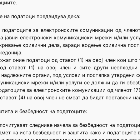
ациите.
е на податоци предвидува дека:
 податоците за електронските комуникации од членот
а јавни електронски комуникациски мрежи и/или усл
ривање кривични дела, заради водење кривична поста
кедонија.
ржат оние податоци од ставот (1) на овој член кои што 
од ставот (1) на овој член и сите други неопходн
 надлежните органи, под услови и постапка утврдени с
муникациски мрежи и/или услуги се должни да ги обез
датоците за електронските комуникации од членот 178 
ставот (4) на овој член не смеат да бидат поставени н
штита и безбедност на податоците:
почитуваат следниве начела за безбедност на податоцит
едмет на иста безбедност и заштита како и податоците