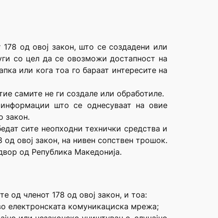
 178 од овој закон, што се создадени или
уги со цел да се овозможи достапност на
пка или кога тоа го бараат интересите на
тие самите не ги создале или обработиле.
и информации што се однесуваат на овие
о закон.
бедат сите неопходни технички средства и
од овој закон, на нивен сопствен трошок.
адвор од Република Македонија.
е од членот 178 од овој закон, и тоа:
 во електронската комуникациска мрежа;