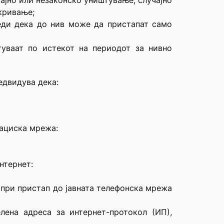
ајно или незаконско уништување, случајно
кривање;
еди дека до нив може да пристапат само
уваат по истекот на периодот за нивно
едвидува дека:
кациска мрежа:
нтернет:
 при пристап до јавната телефонска мрежа
ена адреса за интернет-протокол (ИП),