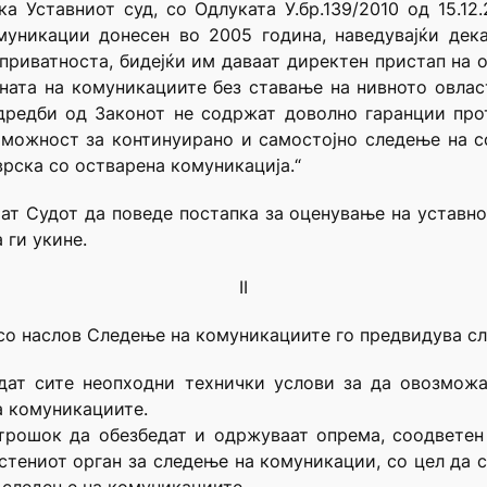
а Уставниот суд, со Одлуката У.бр.139/2010 од 15.1
муникации донесен во 2005 година, наведувајќи дек
приватноста, бидејќи им даваат директен пристап на 
ата на комуникациите без ставање на нивното овлас
дредби од Законот не содржат доволно гаранции прот
 можност за континуирано и самостојно следење на с
рска со остварена комуникација.“
ат Судот да поведе постапка за оценување на уставно
 ги укине.
II
 со наслов Следење на комуникациите го предвидува с
едат сите неопходни технички услови за да овозмож
а комуникациите.
трошок да обезбедат и одржуваат опрема, соодветен
стениот орган за следење на комуникации, со цел да