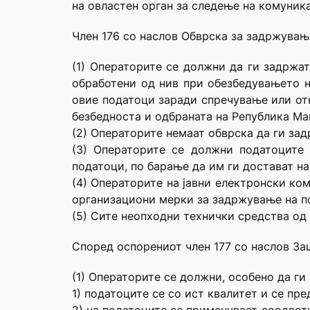
на овластен орган за следење на комуник
Член 176 со наслов Обврска за задржувањ
(1) Операторите се должни да ги задржат
обработени од нив при обезбедувањето н
овие податоци заради спречување или отк
безбедноста и одбраната на Република Ма
(2) Операторите немаат обврска да ги зад
(3) Операторите се должни податоците 
податоци, по барање да им ги достават на
(4) Операторите на јавни електронски ко
организациони мерки за задржување на по
(5) Сите неопходни технички средства од 
Според оспорениот член 177 со наслов За
(1) Операторите се должни, особено да ги 
1) податоците се со ист квалитет и се пр