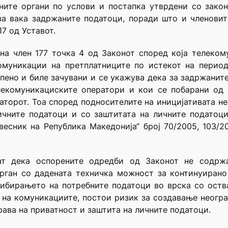
ните органи по услови и постапка утврдени со закон
а вака задржаните податоци, поради што и членовит
7 од Уставот.
на член 177 точка 4 од Законот според која телеко
омуникации на претплатниците по истекот на перио
пено и биле зачувани и се укажува дека за задржани
елекомуникациските оператори и кои се побарани од
торот. Тоа според подносителите на иницијативата не 
личните податоци и со заштитата на личните податоц
есник на Република Македонија“ број 70/2005, 103/2008
ат дека оспорените одредби од Законот не содрж
орган со дадената техничка можност за континуирано
рибирањето на потребните податоци во врска со оства
 на комуникациите, постои ризик за создавање неогра
рава на приватност и заштита на личните податоци.