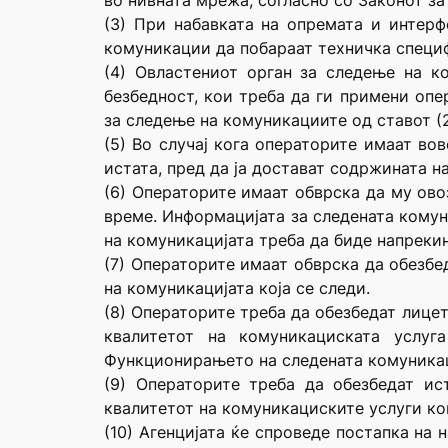
во нивната мрежа, согласно со Законот з
(3) При набавката на опремата и интерф
комуникации да побараат техничка специф
(4) Овластениот орган за следење на к
безбедност, кои треба да ги примени опе
за следење на комуникациите од ставот (2)
(5) Во случај кога операторите имаат во
истата, пред да ја достават содржината 
(6) Операторите имаат обврска да му ов
време. Информацијата за следената комун
на комуникацијата треба да биде напрекин
(7) Операторите имаат обврска да обезбе
на комуникацијата која се следи.
(8) Операторите треба да обезбедат лице
квалитетот на комуникациската услу
Функционирањето на следената комуникаци
(9) Операторите треба да обезбедат ис
квалитетот на комуникациските услуги ко
(10) Агенцијата ќе спроведе постапка на