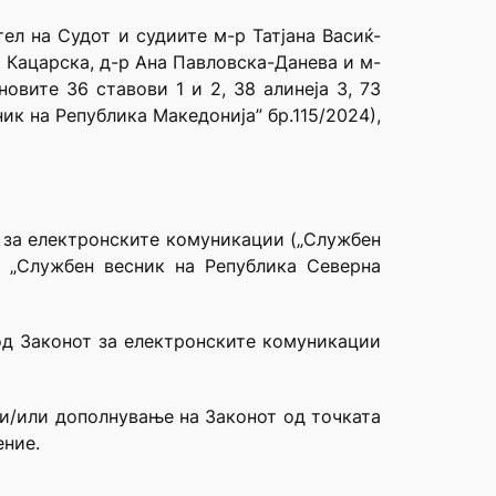
ел на Судот и судиите м-р Татјана Васиќ-
 Кацарска, д-р Ана Павловска-Данева и м-
овите 36 ставови 1 и 2, 38 алинеја 3, 73
ик на Република Македонија” бр.115/2024),
т за електронските комуникации („Службен
8 и „Службен весник на Република Северна
од Законот за електронските комуникации
и/или дополнување на Законот од точката
ение.