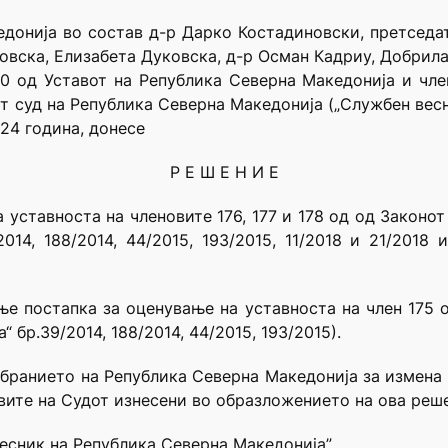
донија во состав д-р Дарко Костадиновски, претседат
овска, Елизабета Дуковска, д-р Осман Кадриу, Добрила
0 од Уставот на Република Северна Македонија и член
иот суд на Република Северна Македонија („Службен весн
24 година, донесе
Р Е Ш Е Н И Е
 уставноста на членовите 176, 177 и 178 од од Законо
014, 188/2014, 44/2015, 193/2015, 11/2018 и 21/201
ње постапка за оценување на уставноста на член 175 
 бр.39/2014, 188/2014, 44/2015, 193/2015).
бранието на Република Северна Македонија за измена 
овите на Судот изнесени во образложението на ова реш
весник на Република Северна Македонија”.