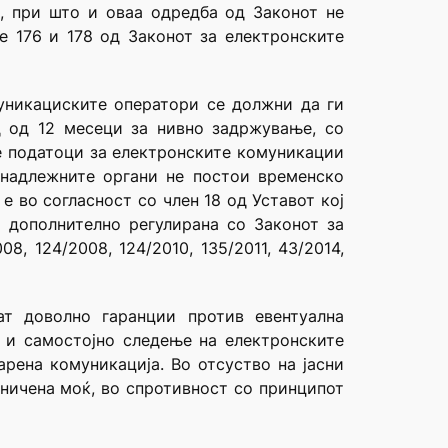
, при што и оваа одредба од Законот не
е 176 и 178 од Законот за електронските
муникациските оператори се должни да ги
д од 12 месеци за нивно задржување, со
те податоци за електронските комуникации
 надлежните органи не постои временско
е во согласност со член 18 од Уставот кој
и дополнително регулирана со Законот за
, 124/2008, 124/2010, 135/2011, 43/2014,
ат доволно гаранции против евентуална
 и самостојно следење на електронските
рена комуникација. Во отсуство на јасни
ничена моќ, во спротивност со принципот