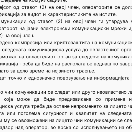
а следење на комуникациите.
ејсот од ставот (2) на овој член, операторите се до
икација за видот и карактеристиките на истите.
омуникации од ставот (2) на овој член ги утврдува
раторот на јавни електронски комуникациски мрежи и
 на овој член.
ведено компресија или криптозаштита на комуникациск
на следената комуникациска услуга до овластениот орг
озможат на овластениот орган за следење на комуника
икација треба да биде на располагање веднаш по зав
ато за цело време на нејзиното траење.
дат точно и еднозначно поврзување на информацијата
то чии комуникации се следат или друго неовластено л
га која може да биде предизвикана со примена н
ска услуга треба да остане непроменето за лицето ч
та или поголема сигурност и квалитет на следенат
и му се овозможени на лицето чии комуникации се сле
 надзор над оператор, во врска со исполнувањето на об