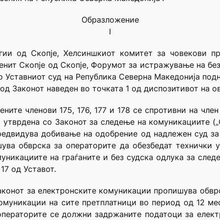
Образложение
I
ии од Скопје, Хелсиншкиот комитет за човекови пр
 Зенит Скопје од Скопје, Форумот за истражување на 
 до Уставниот суд на Република Северна Македонија под
од Законот наведен во точката 1 од диспозитивот на о
ите членови 175, 176, 177 и 178 се спротивни на член 
а утврдена со Законот за следење на комуникациите (
а предвидува добивање на одобрение од надлежен суд за
ува обврска за операторите да обезбедат технички у
уникациите на граѓаните и без судска одлука за след
17 од Уставот.
Законот за електронските комуникации пропишува обв
муникации на сите претплатници во период од 12 месе
операторите се должни задржаните податоци за елек