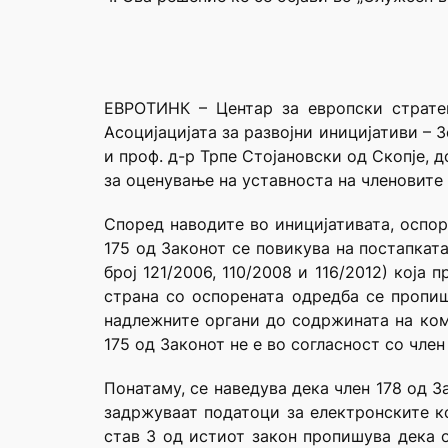
ЕВРОТИНК – Центар за европски стратег
Асоцијацијата за развојни иницијативи –
и проф. д-р Трпе Стојановски од Скопје,
за оценување на уставноста на членовите 
Според наводите во иницијативата, оспорен
175 од Законот се повикува на постапкат
број 121/2006, 110/2008 и 116/2012) кој
страна со оспорената одредба се пропиш
надлежните органи до содржината на ком
175 од Законот не e во согласност со член 
Понатаму, се наведува дека член 178 од 
задржуваат податоци за електронските ко
став 3 од истиот закон пропишува дека 