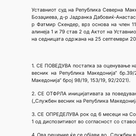
Уставниот суд на Република Северна Маке
Бозаџиева, д-р Јадранка Дабовиќ-Анастас
р Фатмир Скендер, врз основа на член 11
алинеја 1 и 79 став 2 од Актот на Уставн
на седницата одржана на 25 септември 20
1. СЕ ПОВЕДУВА постапка за оценување на
весник на Република Македонија“ бр.39/2
Македонија“ број 98/19, 153/19, 92/2021).
2. СЕ ОТФРЛА иницијативата за поведува
(„Службен весник на Република Македонија“
3. СЕ ОПРЕДЕЛУВА рок од 6 месеци на Со
1 од диспозитивот во согласност со став
4. Ова решение ќе се објави во „Службен 