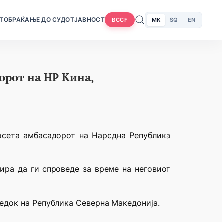
Т
ОБРАЌАЊЕ ДО СУДОТ
ЈАВНОСТ
MK
SQ
EN
BCCF
орот на НР Кина,
осета амбасадорот на
Народна Република
ира да ги спроведе за време на неговиот
редок на Република Северна Македонија.