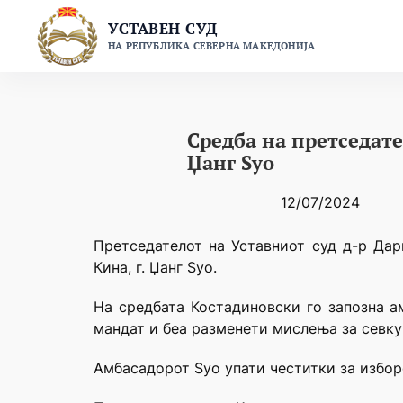
Skip
УСТАВЕН СУД
to
НА РЕПУБЛИКА СЕВЕРНА МАКЕДОНИЈА
content
Средба на претседат
Џанг Ѕуо
12/07/2024
Претседателот на Уставниот суд д-р Да
Кина, г. Џанг Ѕуо.
На средбата Костадиновски го запозна а
мандат и беа разменети мислења за севку
Амбасадорот Ѕуо упати честитки за избор