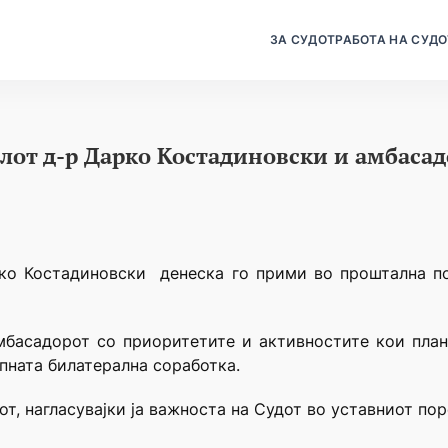
ЗА СУДОТ
РАБОТА НА СУДО
елот д-р Дарко Костадиновски и амбасад
рко Костадиновски
денеска го прими во проштална п
мбасадорот со приоритетите и активностите кои план
пната билатерална соработка.
от, нагласувајки ја важноста на Судот во уставниот по