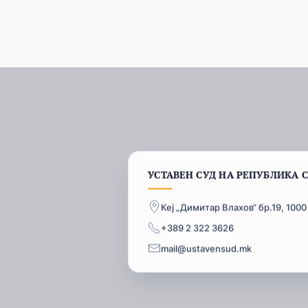
УСТАВЕН СУД НА РЕПУБЛИКА 
Кеј „Димитар Влахов“ бр.19, 1000
+389 2 322 3626
mail@ustavensud.mk